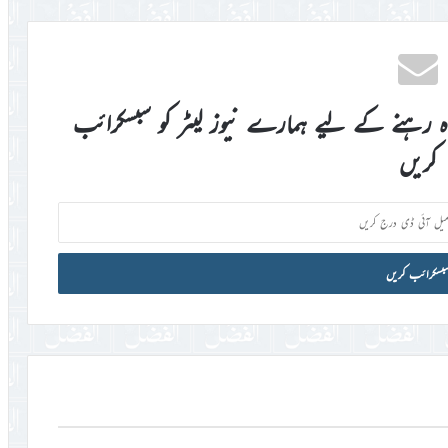
اہ رہنے کے لیے ہمارے نیوز لیٹر کو سبسکرائب
کریں