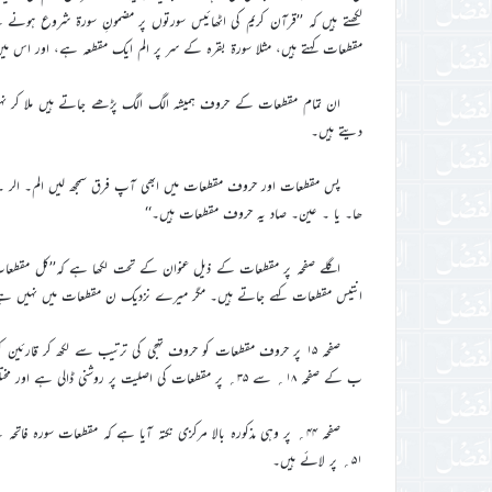
لکھتے ہیں کہ ’’قرآن کریم کی اٹھائیس سورتوں پر مضمونِ سورۃ شروع ہ
مقطعات کہتے ہیں، مثلا سورۃ بقرہ کے سر پر الم ایک مقطعہ ہے، اور اس م
ان تمام مقطعات کے حروف ہمیشہ الگ الگ پڑھے جاتے ہیں ملا کر نہیں 
دیتے ہیں۔
پس مقطعات اور حروف مقطعات میں ابھی آپ فرق سمجھ لیں الم۔ الر ۔ 
ھا۔ یا ۔ عین۔ صاد یہ حروف مقطعات ہیں۔‘‘
اگلے صفحہ پر مقطعات کے ذیل عنوان کے تحت لکھا ہے کہ’’کل مقطعات 
انتیس مقطعات کہے جاتے ہیں۔ مگر میرے نزدیک ن مقطعات میں نہیں ہے
صفحہ ۱۵ پر حروف مقطعات کو حروف تہجی کی ترتیب سے لکھ کر قارئی
ب کے صفحہ ۱۸؍ سے ۳۵؍ پر مقطعات کی اصلیت پر روشنی ڈالی ہے اور مختلف ضروری بحثوں کے بعد آگے چل کر لکھا ہے کہ کیوں ن حرف مقطعہ نہیں ہے۔
صفحہ ۴۴؍ پر وہی مذکورہ بالا مرکزی نکتہ آیا ہے کہ مقطعات سورہ فات
۵۱؍ پر لائے ہیں۔