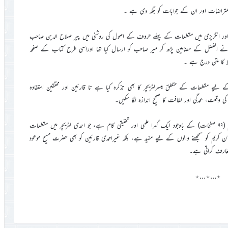
ر انگریزی میں مقطعات کے پہلے حروف کے اصول کی روشنی میں پیر صلاح الدین صاحب
وں نے الفضل کے مضامین پڑھ کر میر صاحب کو ارسال کیا تھا اوراسی طرح کتاب کے صفحہ
 مقطعات کے متعلق میسرلٹریچر کا بھی تذکرہ کیا ہے تا قارئین اور محققین استفادہ
 وقعت، عمدگی اور لطافت کا صحیح اندازہ لگا سکیں۔
الغرض حضرت ڈاکٹر میر محمد اسماعیل صاحبؓ کی یہ کتاب اپنے محدود حجم (۹۹ صفحات) کے باوجود ایک گہرا علمی اور تحقیقی کام ہے، جو احمدی لٹریچر میں مقطعات
یم کو سمجھنے والوں کے لیے مفید ہے، بلکہ غیراحمدی قارئین کو بھی حضرت مسیح موعود
تعارف کراتی ہے۔
٭…٭…٭