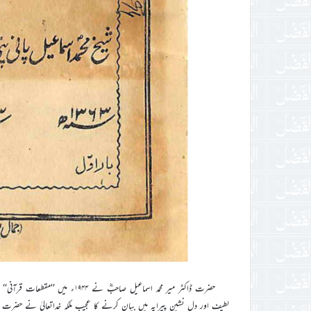
حضرت ڈاکٹر میر محمد اسماعیل صاح
لطیف اور دل نشین پیرایہ میں بیان کرنے کا عجیب ملکہ خداتعالیٰ نے حضرت م