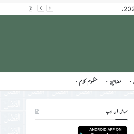
گذشتہ شمارے
مضامین
منظوم کلام
موبائل فون ایپ