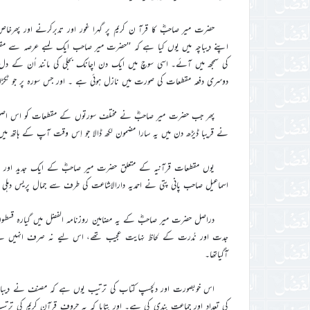
اپنے دیباچہ میں یوں کیا ہے کہ ’’حضرت میر صاحب ایک لمبے عرصہ سے مقطع
کی سمجھ میں آئے۔ اسی سوچ میں ایک دن اچانک بجلی کی مانند اُن کے دل پ
دوسری دفعہ مقطعات کی صورت میں نازل ہوئی ہے ۔ اور جس سورہ پر جو ٹکڑا فا
پھر جب حضرت میر صاحبؓ نے مختلف سورتوں کے مقطعات کو اس اصل پر 
نے قریبا ڈیڑھ دن میں یہ سارا مضمون لکھ ڈالا جو اِس وقت آپ کے ہاتھ می
اسماعیل صاحب پانی پتی نے احمدیہ دارالاشاعت کی طرف سے جمال پریس دہلی س
جدت اور نُدرت کے لحاظ نہایت عجیب تھے، اس لیے نہ صرف انہیں بے حد 
آگیاتھا۔
اس خوبصورت اور دلچسپ کتاب کی ترتیب یوں ہے کہ مصنف نے دیباچہ