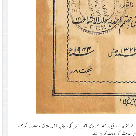
بؓ نے ۱۹۴۴ء میں ’’مقطعات قرآنی‘‘ کے عنوان سے ایک مختصر مگر جامع کتاب تحریر کی، بلاشبہ قرآن حقائق و معارف کو جیسے
یر صاحبؓ کو ودیعت کیا ہوا تھا۔