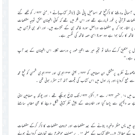
حضرت میر صاحبؓ کا قرآ ن کریم پر گہرا غور اور تدبرکرنے اور پھرخاص آسمانی مدد ملنے کا ذکرشیخ محمد اسماعیل پانی پتی (ناشر کتاب)نے ۶؍مئی ۱۹۴۴ء کو لکھے گئے
ات قرآنی پر غور فرمارہے تھے اور اس فکر میں تھے کہ کوئی اطمینان بخش توجیہ مقطعات
ر القاء ہوا کہ یہ مقطعات دراصل سورہ فاتحہ ہی کے ٹکڑے ہیں، اور الحمد ہی قرآن میں
تحہ کا رکھا ہوا ہے وہ سورۃ اسی حصہ فاتحہ کی تفسیر ہے۔
منطبق کرکے دیکھا تو نتیجہ حیر ت انگیز طور پر درست نکلا۔ اس اطمینان کے بعد آپ
ں ہے۔‘‘
یوں مقطعات قرآنیہ کے متعلق حضرت میر صاحبؓ کے ایک جدید اور اچھوتے نظریہ پرمشتمل ان مضامین کو ۱۹۴۴ء یعنی ۱۳۶۳ہجری اور ۱۳۲۳ہجری شمسی کو شیخ محمد
ے طبع کروایا،اور بار اول میں اس کتاب کی قیمت آٹھ آنہ مقرر ہوئی تھی ۔
دراصل حضرت میر صاحبؓ کے یہ مضامین روزنامہ الفضل میں گیارہ قسطوں میں ۱۷؍ستمبر ۱۹۴۳ء سے ۳؍اکتوبر ۱۹۴۳ءتک شائع ہوچکے تھے ، اور چونکہ یہ مضامین اپنی
دلچسپی سے پڑھا گیا اور افادیت کے پیش نظر کتابی شکل دینے کا بھی مطالبہ سامنے
 میں پس منظر وغیرہ بتانے کے بعد مقطعات اور حروف مقطعات کا ذکر کرکے مقطعات
کی تعداد اور جماعت بندی کی ہے۔ اور بتایا کہ یہ حروف قرآن کریم کی ترتیب کے مطابق ہیں۔مثلا کتاب کے صفحہ ۱۲؍ پر مصنف موضوع سے تعارف کرواتے ہوئے