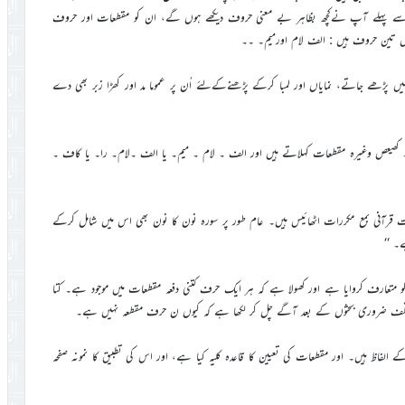
ونے سے پہلے آپ نےکچھ بظاہر بے معنی حروف دیکھے ہوں گے، ان کو مقطعات اور حروف
یں تین حروف ہیں : الف لام اورمیم۔ ۔۔
پڑھے جاتے، نمایاں اور لمبا کرکے پڑھنےکےلئے اُن پر عموما مد اور کھڑا زبر بھی دے
کھیعص وغیرہ مقطعات کہلاتے ہیں اور الف ۔ لام ۔ میم۔ یا الف ۔لام۔ را۔ یا کاف ۔
قرآنی بمع مکررات اٹھائیس ہیں۔ عام طور پر سورہ نون کا نون بھی اس میں شامل کرکے
۔ ‘‘
ن کو متعارف کروایا ہے اور کھولا ہے کہ ہر ایک حرف کتنی دفعہ مقطعات میں موجود ہے۔ کتا
حہ کے الفاظ ہیں۔ اور مقطعات کی تعیین کا قاعدہ کلیہ کیا ہے، اور اس کی تطبیق کا نمونہ صفحہ