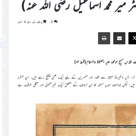
میر محمد اسماعیل رضی اللہ عنہ)
0
پڑھنے کے لئے 4 منٹ
Print
Share via Email
Faceb
X
دس مسیح موعود علیہ الصلوٰۃ والسلام(قسط ۷۳)
 الر، یس وغیرہ) ہمیشہ سے علماء اور مفسرین کے لیے ایک علمی چیلنج رہے ہیں۔ ان منفرد
 لیکن جماعت احمدیہ مسلمہ کا اِن حروف کے متعلق ایک غیرمعمولی اور عقلی موقف ہے