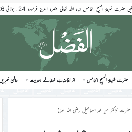
حضرت خلیفۃ المسیح الخامس
از افاضاتِ خلفائے احمدیت
عالمی خبریں
ضرت ڈاکٹر میر محمد اسماعیل رضی اللہ عنہ)