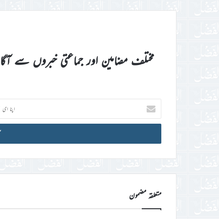
مختلف مضامین اور جماعتی خبروں سے آگ
اپنا
ای
میل
آئی
ڈی
درج
کریں
متعلقہ مضمون