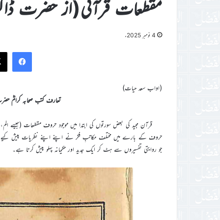
مقطعات قرآنی(از حضرت ڈاکٹر 
4 نومبر 2025ء
ook
(اواب سعد حیات)
تعارف کتب صحابہ کرامؓ حضرت اق
قرآن مجید کی بعض سورتوں کی ابتدا میں موجود حروف مقطعات (جیسے الم،
حروف کے بارے میں مختلف مکاتبِ فکر نے اپنے اپنے نظریات پیش کیے ہیں،
جو روایتی تفسیروں سے ہٹ کر ایک جدید اور حکیمانہ پہلو پیش کرتا ہے۔