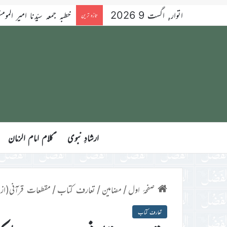
اتوار, اگست 9 2026
بچوں کا الفضل 9؍اگست 2026ء
تازہ ترین
ارشادِ نبوی
ؑکلام امام الزمان
صفحۂ اول
/
مضامین
/
تعارف کتاب
/
مقطعات قرآنی(از ح
تعارف کتاب