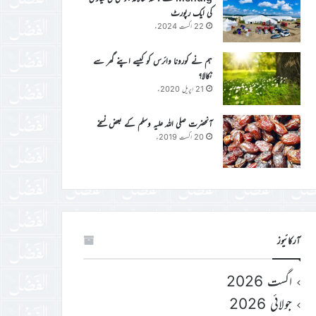
کی ایک رپورٹ
22 اگست 2024ء
ہم نے کورونا وائرس کو کیسے اپنے گھر سے
نکالا؟
21 اپریل 2020ء
آنحضرت صلی اللہ علیہ وسلم کے بعض نسخے
20 اگست 2019ء
آرکائیوز
اگست 2026
جولائی 2026