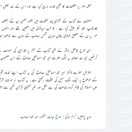
صفحہ ۵۸؍پر مقطعات کا علمی فائدہ درج کیا ہے اور اِس کے بعد بعض اعتراضات اور ان کے جوابات کو جگہ دی ہے ۔
مصنف نے کتاب کے آخری چند صفحات میں بطور ضمیمہ ن کے مقطعہ او
کادلچسپ نکتہ نظر پیش کیا ہے ، جو تب میانوالی میں متعین تھے اور انہ
۷۳؍پر ن کے متعلق مولوی جلال الدین شمس صاحب کے لندن سے موصولہ خط کا متن درج ہے ۔
اسی طرح فاضل ناشر نے بھی کتاب کے آخر پر قارئین کی سہولت کے لیے
کرسکیں نیز بعد مطالعہ یہ لوگ حضرت میر محمد اسماعیل صاحبؓ کے اس مضمون کی
کے موضوع پر ایک سنگِ میل کی حیثیت رکھتی ہے۔ یہ کتاب نہ صرف قرآن کر
علیہ السلام کی قائم کردہ جماعت کی بے مثل اور غیر معمولی قرآن فہمی سے م
مزید پڑھیں:
کرمِ خاکی- سوانح حیات منظور احمد شاد صاحب