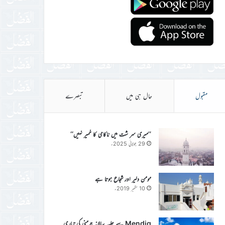
مقبول
حال ہی میں
تبصرے
’’میری سر شت میں ناکامی کا خمیر نہیں‘‘
29 جولائی 2025ء
مومن دلیر اور شجاع ہوتا ہے
10 ستمبر 2019ء
Mendig سے جلسہ سالانہ جرمنی کی تیاری