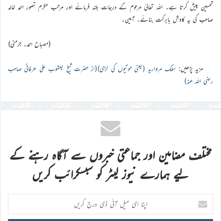
تحسین پیش کرتا ہے۔ اللہ تعالیٰ مرحوم کے درجات بلند فرمائے اور مرتب مکرم تصور احمد خالد
صاحب کی یہ کاوش بابرکت بنائے۔ آمین۔
(مصباح احمد۔ جرمنی)
مزید پڑھیں:
سِلک مروارید (یعنی موتیوں کی لڑی)(از حضرت شیخ یعقوب علی عرفانی صاحب
رضی اللہ عنہ)
مختلف مضامین اور جماعتی خبروں سے آگاہ رہنے کے
لیے ہمارے نیوز لیٹر کو سبسکرائب کریں
اپنا
ای
میل