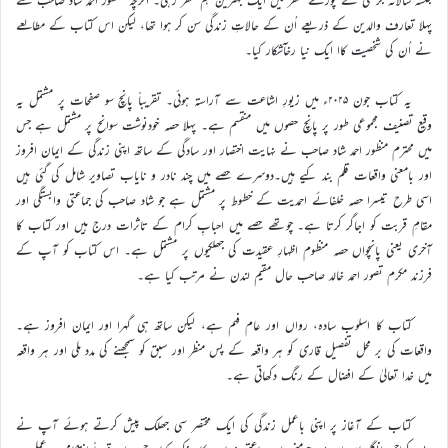
پہلا تعارف والدین کے ذریعے اُن کے حالاتِ زندگی سن کر ہوا تھا، لیکن اس کتاب کے مطالعے
نے اُن کی شخصیت کاا ایک نیا رخآشکار کیا۔
یہ کتاب جون ۲۰۲۵ء میں زیورِ اشاعت سے آراستہ ہوئی۔ تقریباً پانچ سو صفحات پر مشتمل یہ
وقیع تصنیف مجموعی طور پر پانچ حصوں میں منقسم ہے۔ پہلا حصہ خودنوشت سوانح پر مشتمل ہے جس
میں محترم منظور احمد شاد صاحب نے نہایت اختصار اور سادگی کے ساتھ اپنی زندگی کے ایمان افروز
اور بامعنی واقعات قلم بند کیے ہیں۔دوسرے حصے میں چند نادر و نایاب تصاویر شامل کی گئی ہیں
اسی طرح تیسرا حصہ خلفائے احمدیت کے خطوط پر مشتمل ہے جو شاد صاحب کی جماعتی وابستگی اور
مقامِ قربت کو اجاگر کرتا ہے۔ چوتھے حصے میں احبابِ کرام کے تاثرات درج ہیں اور کتاب کا
آخری یعنی پانچواں حصہ منظوم اظہارِ عقیدت کی جھلکیوں پر مشتمل ہے۔ اس کتاب کو آپ کے
فرزند مکرم تصور احمد خالد صاحب حال مقیم لندن نے مرتب کیا ہے۔
کتاب کا اسلوب سادہ، رواں اور عام فہم ہے، لیکن ساتھ ہی گہرا اور ایمان افروز ہے۔
واقعات کی بر محل تفصیل قاری کو ہر واقعہ کے پس منظر اور سبق کو سمجھنے کی مدد ملی اور ہر واقعہ
میں خدا تعالیٰ کے افضال کے رنگ دکھاتی ہے۔
کتاب کے آغاز پر اپنی باعمل زندگی کی ایک مختصر سی جھلک پیش کرتے ہوئے آپ نے