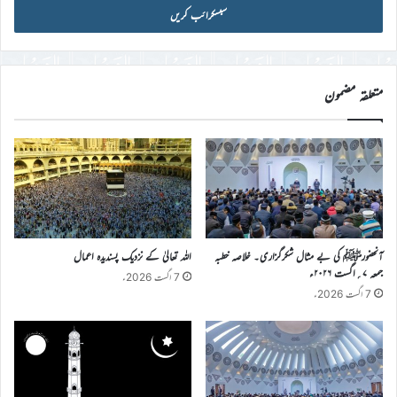
آئی
ڈی
درج
کریں
متعلقہ مضمون
آنحضورﷺ کی بے مثال شکرگزاری۔ خلاصہ خطبہ
اللہ تعالیٰ کے نزدیک پسندیدہ اعمال
جمعہ ۷؍اگست ۲۰۲۶ء
7 اگست 2026ء
7 اگست 2026ء