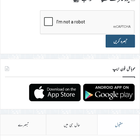
موبائل فون ایپ
مقبول
حال ہی میں
تبصرے