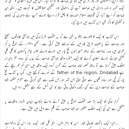
ربوہ،کراچی،انگلستان اور پھر جرمنی میں جماعتی خدمات کا تذکرہ کیا۔ جس میں قریباً انتظامی و عملی ہر
ایک شعبہ و ذمہ داری میں خدمت آپ کی راہنمائی اور تنظیمی صلاحیتوں کا ثبوت ہیں۔ اپنی ان
خدمات کو اپنے آباء کی قبولیت اسلام احمدیت کا پھل قرار دیتے ہوئے آپ نے والدین کی بیعت
و تقویٰ کا ذکر بھی اس کتاب میں درج کیا۔
اس کتاب کا ایک خوبصورت پہلو یہ بھی ہے کہ یہ مختلف طرززندگی میں جماعتی کاوشوں، تبلیغ
اور خدمت کے پُرلطف طریق قارئیں کے سامنے پیش کرتی ہے۔ کبھی ۱۹۴۸ء کے موقع پر کم
عمری میں صدر جماعت کے ساتھ مسجد احمدیہ فتح پور میں ہونے والے جلسہ یوم پاکستان کا گلی گلی
گھنٹی بجاتے ہوئے اعلان کرنے کا ایک منفرد واقعہ جماعتی خدمت کے جذبہ کی سادہ مگر دلیرانہ
جھلک پیش کرتا ہے تو ساتھ تصور خالد صاحب کے تحریر کردہ ایک واقعہ میں اسی کم عمر بچے کے
لیے father of the region. Zindabad کے نعرے گونجتے ہیں۔ گویا یہ کتاب فتح
پور کی کچی اور سادہ گلیوں سے ہوتی ہوئی جس شہر اور جس ملک سے بھی گزرتی ہے مکرم منظور شاد
صاحب کے خدمت دین کے کئی رنگ دکھاتی جاتی ہے جو نئی نسل کے لیے مشعل راہ ہیں۔
کرم خاکی کا ایک بڑا حصہ مختلف مواقع پر پیش آنے والے دلچسپ ایمان افروز واقعات پر
مشتمل ہے جن کی ایک جھلک منظور احمد شاد صاحب کے قلم سے ذیل میں پیش ہے۔
…میرا ایک ماتحت عیسائی تھا۔ اس کا نام ایس۔ ایم گل تھا۔ ایک روز اس کی درخواست