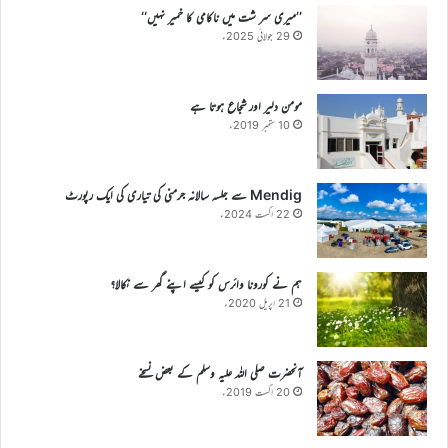
’’میری سر شت میں ناکامی کا خمیر نہیں‘‘
29 جولائی 2025ء
مومن دلیر اور شجاع ہوتا ہے
10 ستمبر 2019ء
Mendig سے جلسہ سالانہ جرمنی کی تیاری کی ایک رپورٹ
22 اگست 2024ء
ہم نے کورونا وائرس کو کیسے اپنے گھر سے نکالا؟
21 اپریل 2020ء
آنحضرت صلی اللہ علیہ وسلم کے بعض نسخے
20 اگست 2019ء