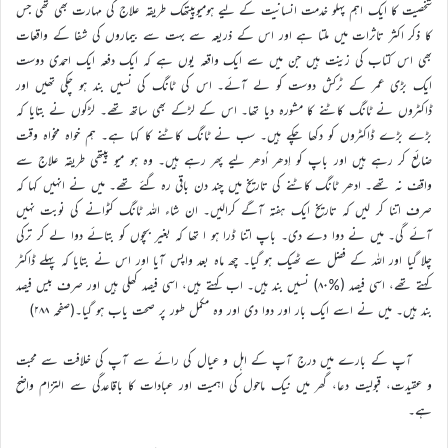
شخصیت کا ایک اہم پہلو خدمت انسانیت کے لیے ہومیوپیتھک طریقہ علاج کی مہارت بھی تھی جس
کا ذکر اکثر تاثرات میں ملتا ہے اور اس کے ذریعہ سے بہت سے بیماروں کی شفا کے واقعات
بھی اس کتاب کی زینت ہیں جن میں سے ایک واقعہ یوں ہے کہ ایک دفعہ ایک احمدی دوست
ایک بڑی عمر کے ٹرکش دوست کو لے آئے۔ اس کی ٹانگ کی نسیں بند ہو چکی تھیں اور
ڈاکٹروں نے ٹانگ کاٹنے کا مشورہ دیا تھا۔ اس کے لڑکے بھی ساتھ تھے۔ لڑکوں نے بتایا کہ
بڑے بڑے ڈاکٹروں کو دکھا چکے ہیں۔ سب نے ٹانگ کاٹنے کا کہا ہے۔ ہم خواہ مخواہ وقت
ضائع کر رہے ہیں اور باپ کو اِدھر اُدھر لیے پھر رہے ہیں۔ وہ ہو میو پیتھی طریقہ علاج سے
واقف نہ تھے۔ ادھر ٹانگ کاٹنے کی تاریخ میں چند دن باقی رہ گئے تھے۔ میں نے انہیں کہا کہ
صرف اتنا کر لیں کہ تاریخ ایک ہفتہ آگے کرالیں۔ ان شاء اللہ ٹانگ کٹوانے کی نوبت نہیں
آئے گی۔ میں نے دوا دے دی۔ باپ اتنا ڈرا ہو ا تھا کہ بغیر بچوں کو بتائے دوا لے کر ترکی
چلا گیا اور اللہ کے فضل سے ٹھیک ہو گیا۔ چھ ماہ بعد واپس آیا اور اس نے بتایا کہ پہلے ڈاکٹر
کہتے تھے، اسی فیصد (%۸۰) نسیں بند ہیں۔ اب کہتے ہیں، اسی فیصد کھلی ہیں اور صرف بیس فیصد
بند ہیں۔ میں نے اسے ایک بار اور دوا دی اور وہ مکمل طور پر صحت یاب ہو گیا۔(صفحہ ۲۸۸)
آپ کے بارے میں درج آپ کے اہل و عیال کی رائے سے آپ کی خلافت سے محبت
و عقیدت، قبولیت دعا، گھر میں نیک ماحول کی اہمیت اور عبادات کا باقاعدگی سے التزام واضح
ہے۔