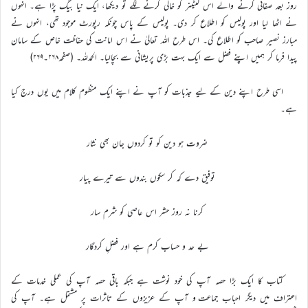
روز بعد صفائی کرنے والے اس کنٹینر کو خالی کرنے لگے تو دیکھا، ایک نیا بیگ پڑا ہے۔ انہوں
نے اٹھا لیا اور پولیس کو اطلاع کر دی۔ پولیس کے پاس چونکہ رپورٹ موجود تھی، انہوں نے
مبارز نصیر صاحب کو اطلاع کی۔ اس طرح اللہ تعالیٰ نے اس امانت کی حفاظت خاص کے سامان
پیدا فرما کر ہمیں اپنے فضل سے ایک بہت بڑی پریشانی سے بچالیا۔ الحمدللہ۔ (صفحہ۲۶۸۔۲۶۹)
اسی طرح اپنے دین کے لیے جذبات کو آپ نے اپنے ایک منظوم کلام میں یوں درج کیا
ہے۔
ضروت ہو دین کو تو کردوں جان بھی نثار
توفیق دے کہ کر سکوں بندوں سے تیرے پیار
کرنا نہ روز حشر اس عاصی کو شرم سار
بے حد و حساب کرم ہے اور فضلِ کردگار
کتاب کا ایک بڑا حصہ آپ کی خود نوشت ہے جبکہ باقی حصہ آپ کی عملی خدمات کے
اعتراف میں دیگر احباب جماعت و آپ کے عزیزوں کے تاثرات پر مشتمل ہے۔ آپ کی