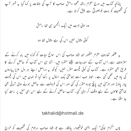
چنانچہ کتاب میں درج مکرم راشد محمود رامش صاحب کا آپ کی وفات پر کہا گیا یہ شعر آپ
کی شخصیت کو بہت خوبصورتی سے پیش کرتا ہے۔
وہ اپنی ذات میں ایک انجمن ہی تھا رامش
کوئی مثال نہیں اس کی بے مثال تھا وہ
یہ مختصر تعارف مکرم منظور احمد شاد صاحب کی اس سوانح حیات کو کوزہ میں بند کرنے کے
مترادف ہے۔اس کتاب کے مندرجات جتنے منفرد ہیں، اتنا ہی اس کتاب کو حاصل کرنے کا
طریق بھی منفرد ہے۔ کتاب کی کوئی قیمت مقرر نہیں، کیونکہ یہ دراصل اپنے ہر دل عزیز پیاروں
کی یاد میں لکھی گئی ہے۔ البتہ جب اسے جماعتی بک اسٹال پر رکھا گیا تو لندن میں اس کی قیمت
چار پاؤنڈ اور جرمنی میں پانچ یورو مقرر کی گئی اور اس کی فروخت سے حاصل ہونے والی آمدنی بھی
جماعتی کاموں کے لیے وقف کر دی گئی۔ کتاب حاصل کرنے کے لیے اس ای میل پر رابطہ کیا
جا سکتا ہے۔
takhalid@hotmail.de
یوں ’’کرمِ خاکی‘‘ ایک ایسی خوشبودار یادگار ہے جو شاد صاحب مرحوم کی شخصیت کو خراج