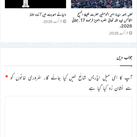
خطبہ جمعہ سیّدنا امیر المومنین حضرت خلیفۃ المسیح
دنیائے احمدیت میں آئندہ ہفتہ
الخامس ایّدہ اللہ تعالیٰ بنصرہ العزیز فرمودہ 17؍جولائی
7 اگست 2026ء
2026ء
7 اگست 2026ء
جواب دیں
آپ کا ای میل ایڈریس شائع نہیں کیا جائے گا۔
ضروری خانوں کو
*
سے نشان زد کیا گیا ہے
ت
ب
ص
ر