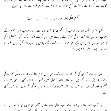
حیثیت سے کرواتا ہے۔ حضرت مسیح موعود علیہ السلام کے منظوم کلام سے ماخوذ یہ مصرع
’’کرمِ خاکی ہوں مرے پیارے، نہ آدم زاد ہوں‘‘
گویا محترم منظور احمد شاد صاحب کی شخصیت کا آئینہ دار ہے۔ شاد صاحب اس عنوان کے
انتخاب اور اپنی خودنوشت سوانح عمری کے بارے میں تحریر کرتے ہیںکہ ’’خاکسار کی کوشش ہوگی
کہ غیر ضروری باتوں میں اُلجھے بغیر صرف وہ واقعات لکھے جائیں جو اپنے اندر کوئی ایمان افروز یا
اہم اور دلچسپ پہلو رکھتے ہوں۔‘‘
یہی وجہ ہے کہ ان کی قلم بند کردہ خودنوشت میں درج تمام واقعات نہایت سادگی مگر گہرائی
کے ساتھ پیش کیے گئے ہیں۔ ہر واقعہ بظاہر معمولی سہی، لیکن اپنے اندر کسی نہ کسی پہلو سے
نصیحت اور نورِایمان سے منورہے۔ یہی خصوصیت کتاب کو عام سوانحی تحریروں سے ممتاز کرتی
ہے۔
یہ کتاب جلسہ سالانہ برطانیہ کے کتب سٹال سے ہماری مختصر سی لائبریری کا حصہ بنی اور
جلسہ سالانہ جرمنی کے پورے سفر میں ایک بہترین ہم سفر رہی۔ اگرچہ منظور احمد شاد صاحب سے