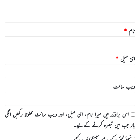
ہ
*
نام
*
ای میل
*
ویب‌ سائٹ
اس براؤزر میں میرا نام، ای میل، اور ویب سائٹ محفوظ رکھیں اگلی
بار جب میں تبصرہ کرنے کےلیے۔
نیوز لیٹر کے لیے سبسکرائب کیجیے