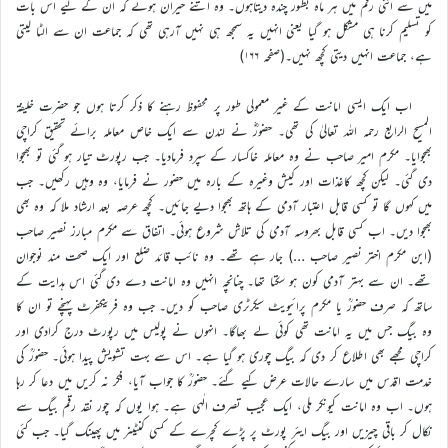
میں سے اتنی رقم میں ہر ماہ بطور چندہ دیتاہوں۔ وہ اتنے حیران ہوئے کہ ان کے لیے اس بات
کو تسلیم کرنا ہی مشکل ہو گیا یعنی انہیں یہ سمجھ ہی نہیں آرہی تھی کہ جماعت ان سے الٹا لیتی
ہے، جماعت انہیں دیتی کچھ نہیں۔(صفحہ ۱۶۶)
اب ایک ایسی امانت کے غیر معمولی طور پر محفوظ رہنے کا ذکر کرتا ہوں جو حضرت خلیفۃ
المسیح الرابع رحمہ اللہ تعالیٰ کی تھی۔ حضورؓ نے لندن سے ایک خاص معاملہ برائے تحقیق کراچی
بھجوایا۔ مکرم امیر صاحب نے وہ معاملہ خاکسار کے سپرد فرمادیا۔ جب رپورٹ تیار ہو گئی تو بھجوا
دی گئی۔ لیکن کچھ کاغذات اور کیش وغیرہ کے بارہ میں حضور نے فرمایا، وہ وہیں رکھیں۔ جب
میں کہوں گا تو کسی قابل اعتبار آدمی کے ہاتھ بھجوا دیے جائیں۔ کچھ عرصہ بعد ارشاد ملا کہ وہ بھی
بھجوا دیں۔ اب کسی قابل بھروسہ آدمی کی تلاش شروع ہوئی۔ اتفاق سے مکرم مبارز نصیر صاحب
(ابن مکرم اختر نصیر صاحب …) جار ہے تھے۔ وہ نائب قائد ضلع اور ایک صحت مند نوجوان
تھے۔ ان سے بہتر آدمی کون ہو سکتا تھا۔ چنانچہ انہیں وہ امانت دے دی گئی اس ہدایت کے
ساتھ کہ صرف حضورؒ یا مکرم پرائیویٹ سیکرٹری صاحب کو دیں۔ جب وہ فرینکفرٹ پہنچے تو ان کا
وہ بیگ جس میں یہ امانت تھی کوئی لے بھاگا۔ انہوں نے پولیس میں رپورٹ درج کرادی اور
کراچی مجھے بھی اطلاع کر دی کہ بیگ چوری ہو گیا ہے۔ اس سے بہت تشویش پیدا ہوئی۔ حضورؒ کی
خدمت اقدس میں سارے حالات عرض کیے گئے۔ حضورؒ کا جواب آیا، فکر نہ کریں میں دعا کر رہا
ہوں۔ اب وہ امانت کیونکر ملی، ایک عجیب تصرف الٰہی ہے۔ ہوا یوں کہ چور نقد رقم بیگ سے
نکال کر باقی چیزیں اور بیگ ایئر پورٹ پر پڑے کچرے کے کسی کنٹینر میں پھینک گیا۔ جب کئی