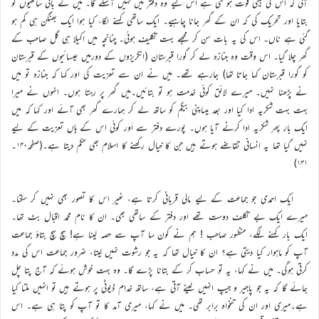
آئی کہ اس کی بیٹی فوت ہو گئی ہے اس لیے وہ دفتر میں نہیں آسکے گا۔ میں نے باقی ساتھیوں کو
بتایا اور تحریک کی کہ ان کے گھر جانا چاہیے۔ ایک ساتھی کہنے لگا، کیا ہوا ایک بھنگن ہی کم ہو
گئی ہے ناں۔ اس کی یہ بات سن کر مجھے بہت تکلیف ہوئی۔ چنانچہ میں اکیلا ہی گل صاحب کے
گھر چلا گیا۔ اس وقت وہ جنازہ لے کر گورا قبرستان (انگریزوں کے دورمیں عیسائیوں کے قبرستان
کو گورا قبرستان کہا جاتا تھا) جارہے تھے۔ میں نے ان سے تعزیت کی اور کہا کہ جنازہ تو میں
نے پڑھنا نہیں۔ میرے لائق کوئی خدمت ہو تو بتائیں۔میں گھر پر رہتا ہوں۔ انہوں نے میرا
بہت بہت شکریہ ادا کیا اور بعد میںاپنی بیگم کو ساتھ لے کر ہمارے گھر بھی آئے اور کہا کہ میں
ایک بار پھر شکریہ ادا کرنے آیا ہوں۔ پورے دفتر سے اَور کوئی اس کے ہاں تعزیت کے لیے
نہیں گیا تھا یہ انسانی تقاضے ہوتے ہیں جن کا خیال رکھنے کا اسلام بھی حکم دیتا ہے۔(صفحہ۱۴۰۔
۱۴۱)
ایک احمدی جو جماعت کے لیے مالی قربانی کرتا ہے، غیر اس کا تصور بھی نہیں کر سکتا۔
میرے ایک بے تکلف دوست تھے اور دفتر کے ساتھی بھی۔ ان کا نام محمد اقبال بٹ تھا۔
ایک بار کہنے لگے، منظور صاحب ! ہم نے کون سا آپ سے حصہ لینا ہے! سچ سچ بتاؤ جماعت
آپ کو ماہوار کیا دیتی ہے؟ ان کا خیال تھا کہ یہ جو رشوت نہیں لیتا، ضرور جماعت اس کی مدد
کرتی ہوگی۔ میں نے کہا، یہ تو حساب کر کے بتانا پڑے گا۔ وہ بہت خوش ہوئے کہ آج پتا چل
جائے گا کہ یہ جو پاجیر و جیپ انہیں لینے آتی ہے، ساتھ خدام ڈیوٹی پر ہوتے ہیں تو انہیں ملتا کیا
ہے۔میری اور ان کی تنخواہ برابر تھی۔ میں نے کہا، میری آمد کا تو آپ کو پتا ہی ہے۔ اس