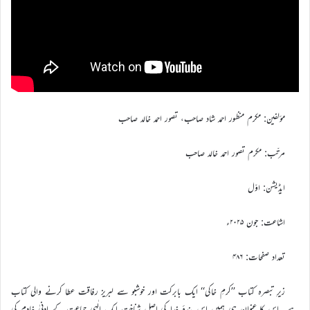
مؤلفین: مکرم منظور احمد شاد صاحب، تصور احمد خالد صاحب
مرتّب: مکرم تصور احمد خالد صاحب
ایڈیشن: اوّل
اشاعت: جون ۲۰۲۵ء
تعداد صفحات: ۴۸۶
زیرِ تبصرہ کتاب ’’کرمِ خاکی‘‘ ایک بابرکت اور خوشبو سے لبریز رفاقت عطا کرنے والی کتاب
ہے۔ اس کا عنوان ہی ہمیں اس بندۂ خدا کی اصل شناخت ایک الٰہی جماعت کے ادنیٰ خادم کی