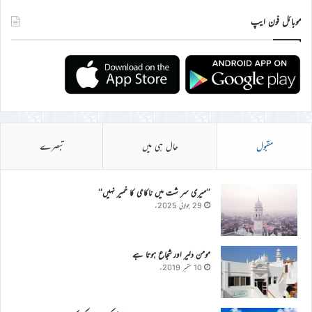
موبائل فون ایپ
مقبول
حال ہی میں
تبصرے
’’میری سر شت میں ناکامی کا خمیر نہیں‘‘
29 جولائی 2025ء
مومن دلیر اور شجاع ہوتا ہے
10 ستمبر 2019ء