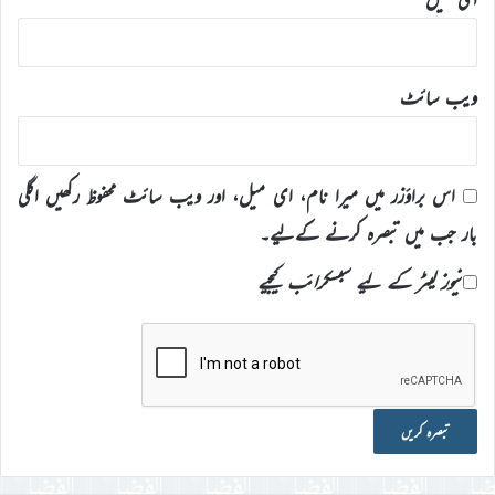
ویب‌ سائٹ
اس براؤزر میں میرا نام، ای میل، اور ویب سائٹ محفوظ رکھیں اگلی
بار جب میں تبصرہ کرنے کےلیے۔
نیوز لیٹر کے لیے سبسکرائب کیجیے