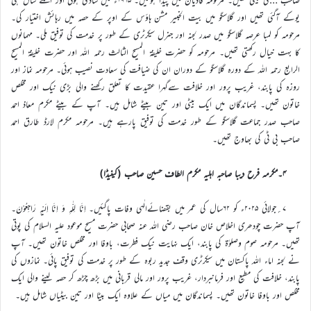
یوکے آگئی تھیں اور گلاسگو میں بیت الخبیر مشن ہاؤس کے اوپر کے حصہ میں رہائش اختیار کی۔
مرحومہ کو لمبا عرصہ گلاسگو میں صدر لجنہ اور جنرل سیکرٹری کے طور پر خدمت کی توفیق ملی۔ مہمانوں
کا بہت خیال رکھتی تھیں۔ مرحومہ کو حضرت خلیفۃ المسیح الثالث رحمہ اللہ اور حضرت خلیفۃ المسیح
الرابع رحمہ اللہ کے دورہ گلاسگو کے دوران ان کی ضیافت کی سعادت نصیب ہوئی۔ مرحومہ نماز اور
روزہ کی پابند، غریب پرور اور خلافت سےگہرا عقیدت کا تعلق رکھنے والی بڑی نیک اور مخلص
خاتون تھیں۔ پسماندگان میں ایک بیٹی اور تین بیٹے شامل ہیں۔ آپ کے بیٹے مکرم معاذ احمد
صاحب صدر جماعت گلاسگو کے طور خدمت کی توفیق پارہے ہیں۔ مرحومہ مکرم لارڈ طارق احمد
صاحب بی ٹی کی بھاوج تھیں۔
۴۔مکرمہ فرح دیبا صاحبہ اہلیہ مکرم الطاف حسین صاحب (کینیڈا)
۷؍جولائی ۲۰۲۵ء کو ۶۲سال کی عمر میں بقضائےالٰہی وفات پاگئیں۔ اِنَّا لِلّٰہِ وَ اِنَّا اِلَیْہِ رَاجِعُوْنَ۔
آپ حضرت چودھری اخلاص خان صاحب رضی اللہ عنہ صحابی حضرت مسیح موعود علیہ السلام کی پوتی
تھیں۔ مرحومہ صوم وصلوٰۃ کی پابند، ایک نہایت نیک فطرت، باوفا اور مخلص خاتون تھیں۔ آپ
نے لجنہ اماء اللہ پاکستان میں سیکرٹری وقف جدید ربوہ کے طور پر خدمت کی توفیق پائی۔ نمازوں کی
پابند، خلافت کی مطیع اور فرمانبردار، غریب پرور اور مالی قربانی میں بڑھ چڑھ کر حصہ لینے والی ایک
مخلص اور باوفا خاتون تھیں۔ پسماندگان میں میاں کے علاوہ ایک بیٹا اور تین بیٹیاں شامل ہیں۔