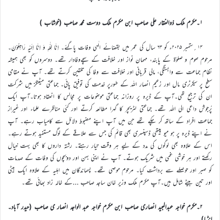
۱۔مکرم ملک ذوالفقار علی صاحب ابن مکرم ملک دوست محمد صاحب (خوشاب )
۱۴؍ستمبر ۲۰۲۵ء کو ۶۳ سال کی عمر میں بقضائے الٰہی وفات پاگئے۔ اِنَّا لِلّٰہِ وَ اِنَّا اِلَیْہِ رَاجِعُوْنَ۔
مرحوم صوم و صلوٰۃ کے پابند، مہمان نواز اور خلافت کے سچےوفادار تھے۔ دوسروں کو بھی ہمیشہ
نظام جماعت سے وابستگی، مالی قربانی اور خلافت سے وفا کی تلقین کرتے تھے۔ آپ نے مقامی
سطح پر سیکرٹری مال اور زعیم انصار اللہ کے طورپر خدمت کی توفیق پائی۔ جماعتی میٹنگز میں شرکت
ان کی ترجیح تھی۔آپ کے ڈیرہ پر روزانہ جماعتی موضوعات پر مجالس کا انعقاد ہوتا۔آپ ایک
پُرجوش داعی الی اللہ تھے۔ جماعتی لٹریچر کا گہرا مطالعہ کرتے اور کئی مناظرے علماء اور غیراز
جماعت افراد کے ساتھ کر چکے تھے جن میں آپ اپنے مضبوط دلائل سے کامیاب رہے۔ آپ
نے اپنے ڈیرہ پر ہو میو پیتھی ڈسپنسری بھی قائم کی جس سے علاقے کے لوگ مستفید ہوتے رہے۔
اس کے علاوہ بھی لوگوں کی مدد کے لیے ہر وقت تیار رہتے۔ رشتہ داروں کا بھی بہت خیال
رکھتے اور ہر خوشی غمی میں شریک ہوتے۔ آپ نے اپنی بہن اور دوبچوں کی وفات کے صدمات
کو صبر اور حوصلے سے برداشت کیا۔ مرحوم موصی تھے۔ پسماندگان میں اہلیہ کے علاوہ ایک بیٹی
اور تین بیٹے شامل ہیں۔آپ مکرم ملک وزیر خان ساجد صاحب …کے خالہ زاد بھائی تھے۔
۲۔مکرم خواجہ عبدالمجید انصاری صاحب ابن مکرم خواجہ عبد الواجد انصار ی صاحب (حیدر آباد۔
انڈیا)