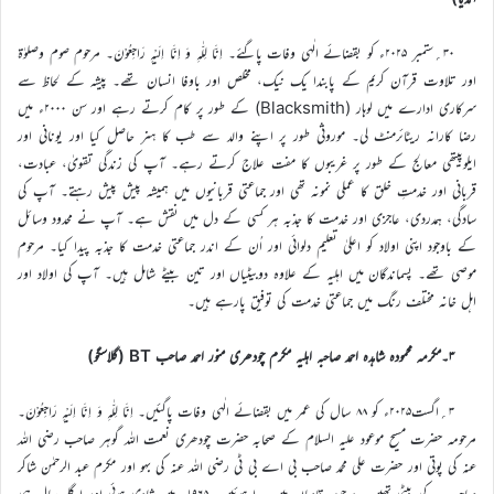
۳۰؍ستمبر ۲۰۲۵ء کو بقضائے الٰہی وفات پاگئے۔ اِنَّا لِلّٰہِ وَ اِنَّا اِلَیْہِ رَاجِعُوْنَ۔ مرحوم صوم وصلوٰۃ
اور تلاوت قرآن کریم کے پابندا یک نیک، مخلص اور باوفا انسان تھے۔ پیشہ کے لحاظ سے
سرکاری ادارے میں لوہار (Blacksmith) کے طور پر کام کرتے رہے اور سن ۲۰۰۰ء میں
رضا کارانہ ریٹائرمنٹ لی۔ موروثی طور پر اپنے والد سے طب کا ہنر حاصل کیا اور یونانی اور
ایلوپیتھی معالج کے طور پر غریبوں کا مفت علاج کرتے رہے۔ آپ کی زندگی تقویٰ، عبادت،
قربانی اور خدمتِ خلق کا عملی نمونہ تھی اور جماعتی قربانیوں میں ہمیشہ پیش پیش رہتے۔ آپ کی
سادگی، ہمدردی، عاجزی اور خدمت کا جذبہ ہر کسی کے دل میں نقش ہے۔ آپ نے محدود وسائل
کے باوجود اپنی اولاد کو اعلیٰ تعلیم دلوائی اور اُن کے اندر جماعتی خدمت کا جذبہ پیدا کیا۔ مرحوم
موصی تھے۔ پسماندگان میں اہلیہ کے علاوہ دوبیٹیاں اور تین بیٹے شامل ہیں۔ آپ کی اولاد اور
اہل خانہ مختلف رنگ میں جماعتی خدمت کی توفیق پارہے ہیں۔
۳۔مکرمہ محمودہ شاہدہ احمد صاحبہ اہلیہ مکرم چودھری منور احمد صاحب BT (گلاسگو)
۳؍اگست۲۰۲۵ء کو ۸۸ سال کی عمر میں بقضائے الٰہی وفات پاگئیں۔ اِنَّا لِلّٰہِ وَ اِنَّا اِلَیْہِ رَاجِعُوْنَ۔
مرحومہ حضرت مسیح موعود علیہ السلام کے صحابہ حضرت چودھری نعمت اللہ گوہر صاحب رضی اللہ
عنہ کی پوتی اور حضرت علی محمد صاحب بی اے بی ٹی رضی اللہ عنہ کی بہو اور مکرم عبد الرحمٰن شاکر
صاحب …کی بیٹی تھیں۔ مرحومہ قادیان میں پیدا ہوئیں۔ ۱۹۶۵ء میں شادی ہوئی اور اگلے سال ہی