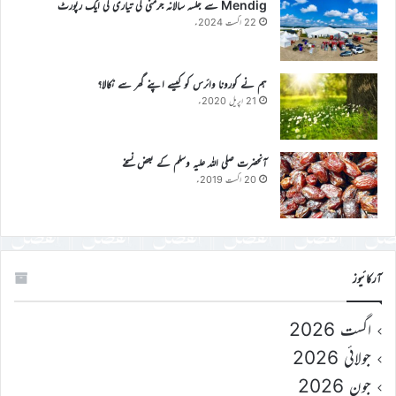
Mendig سے جلسہ سالانہ جرمنی کی تیاری کی ایک رپورٹ
22 اگست 2024ء
ہم نے کورونا وائرس کو کیسے اپنے گھر سے نکالا؟
21 اپریل 2020ء
آنحضرت صلی اللہ علیہ وسلم کے بعض نسخے
20 اگست 2019ء
آرکائیوز
اگست 2026
جولائی 2026
جون 2026