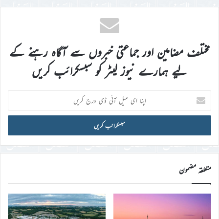
مختلف مضامین اور جماعتی خبروں سے آگاہ رہنے کے
لیے ہمارے نیوز لیٹر کو سبسکرائب کریں
اپنا
ای
میل
آئی
ڈی
درج
کریں
متعلقہ مضمون