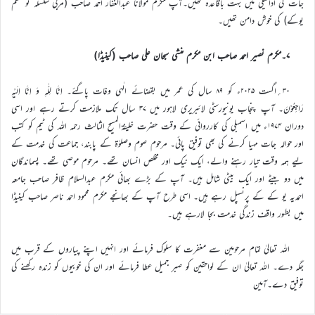
جات کی ادائیگی میں بہت باقاعدہ تھیں۔آپ مکرم مولانا عبدالغفار احمد صاحب (مربی سلسلہ نوٹنگھم
یوکے) کی خوش دامن تھیں۔
۷۔مکرم نصیر احمد صاحب ابن مکرم منشی سبحان علی صاحب (کینیڈا)
۳۰؍اگست ۲۰۲۵ء کو ۸۹ سال کی عمر میں بقضائے الٰہی وفات پاگئے۔ اِنَّا لِلّٰہِ وَ اِنَّا اِلَیْہِ
رَاجِعُوْنَ۔ آپ پنجاب یونیورسٹی لائبریری لاہور میں ۳۷ سال تک ملازمت کرتے رہے اور اسی
دوران ۱۹۷۴ء میں اسمبلی کی کارروائی کے وقت حضرت خلیفۃالمسیح الثالث رحمہ اللہ کی ٹیم کو کتب
اور حوالہ جات مہیا کرنے کی بھی توفیق پائی۔ مرحوم صوم وصلوٰۃ کے پابند، جماعت کی خدمت کے
لیے ہمہ وقت تیار رہنے والے، ایک نیک اور مخلص انسان تھے۔ مرحوم موصی تھے۔ پسماندگان
میں دو بیٹے اور ایک بیٹی شامل ہیں۔ آپ کے بڑے بھائی مکرم عبدالسلام ظافر صاحب جامعہ
احمدیہ یو کے کے پرنسپل رہے ہیں۔ اسی طرح آپ کے بھانجے مکرم محمود احمد ناصر صاحب کینیڈا
میں بطور واقف زندگی خدمت بجا لارہے ہیں۔
اللہ تعالیٰ تمام مرحومین سے مغفرت کا سلوک فرمائے اور انہیں اپنے پیاروں کے قرب میں
جگہ دے۔ اللہ تعالیٰ ان کے لواحقین کو صبر جمیل عطا فرمائے اور ان کی خوبیوں کو زندہ رکھنے کی
توفیق دے۔آمین