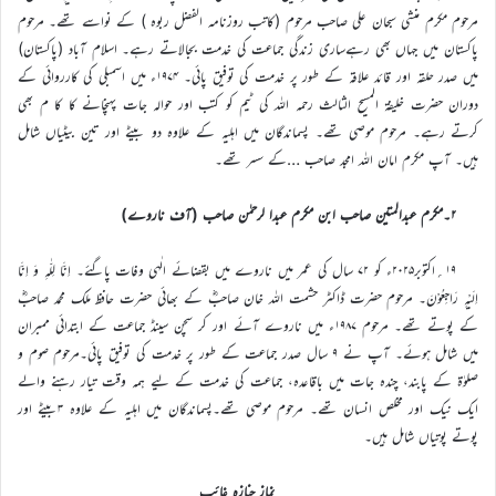
مرحوم مکرم منشی سبحان علی صاحب مرحوم (کاتب روزنامہ الفضل ربوہ ) کے نواسے تھے۔ مرحوم
پاکستان میں جہاں بھی رہےساری زندگی جماعت کی خدمت بجالاتے رہے۔ اسلام آباد (پاکستان)
میں صدر حلقہ اور قائد علاقہ کے طور پر خدمت کی توفیق پائی۔ ۱۹۷۴ء میں اسمبلی کی کارروائی کے
دوران حضرت خلیفۃ المسیح الثالث رحمہ اللہ کی ٹیم کو کتب اور حوالہ جات پہنچانے کا کا م بھی
کرتے رہے۔ مرحوم موصی تھے۔ پسماندگان میں اہلیہ کے علاوہ دو بیٹے اور تین بیٹیاں شامل
ہیں۔ آپ مکرم امان اللہ امجد صاحب …کے سسر تھے۔
۲۔مکرم عبدالمتین صاحب ابن مکرم عبدا لرحمٰن صاحب (آف ناروے)
۱۹؍اکتوبر۲۰۲۵ء کو ۷۲ سال کی عمر میں ناروے میں بقضائے الٰہی وفات پاگئے۔ اِنَّا لِلّٰہِ وَ اِنَّا
اِلَیْہِ رَاجِعُوْنَ۔ مرحوم حضرت ڈاکٹر حشمت اللہ خان صاحبؓ کے بھائی حضرت حافظ ملک محمد صاحبؓ
کے پوتے تھے۔ مرحوم ۱۹۸۷ء میں ناروے آئے اور کر سچن سینڈ جماعت کے ابتدائی ممبران
میں شامل ہوئے۔ آپ نے ۹ سال صدر جماعت کے طور پر خدمت کی توفیق پائی۔مرحوم صوم و
صلوٰۃ کے پابند، چندہ جات میں باقاعدہ، جماعت کی خدمت کے لیے ہمہ وقت تیار رہنے والے
ایک نیک اور مخلص انسان تھے۔ مرحوم موصی تھے۔پسماندگان میں اہلیہ کے علاوہ ۳بیٹے اور
پوتے پوتیاں شامل ہیں۔
نماز جنازہ غائب