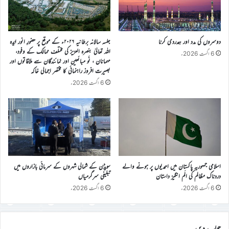
دوسروں کی مدد اور ہمدردی کرنا
جلسہ سالانہ برطانیہ ۲۰۲۶ء کے موقع پر حضورِ انور ایّدہ
الله تعالیٰ بنصرہ العزیز کی مختلف ممالک کے وفود،
6 اگست 2026ء
مہمانان ، نَو مبائعین اور نمائندگان سے ملاقاتوں اور
بصیرت افروز راہنمائی کا مختصر اجمالی خاکہ
6 اگست 2026ء
اسلامی جمہوریہ پاکستان میں احمدیوں پر ہونے والے
سویڈن کے شمالی شہروں کے سرمائی بازاروں میں
دردناک مظالم کی الَم انگیز داستان
تبلیغی سرگرمیاں
6 اگست 2026ء
6 اگست 2026ء
جواب دیں