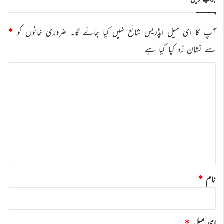
آپ کا ای میل ایڈریس شائع نہیں کیا جائے گا۔
ضروری خانوں کو
*
سے نشان زد کیا گیا ہے
ت
ب
ص
ر
ہ
*
نام
*
ای میل
*