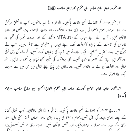
۵۔مکرمہ خدیجہ رابیو صاحبہ اہلیہ مکرم محمد رابیو صاحب (ہالینڈ)
۲؍ستمبر ۲۰۲۵ء کو بقضائے الٰہی وفات پاگئیں۔ اِنَّا لِلّٰہِ وَ اِنَّا اِلَیْہِ رَاجِعُوْنَ۔ آپ کا تعلق مراکش
سے تھا۔ مرحومہ صوم وصلوٰۃ کی پابند، بڑی صابرہ وشاکرہ، سادہ مزاج، قناعت پسند،مخلص اور باوفا
خاتون تھیں۔ آپ نے اپنے میاں کے ساتھ MTA دیکھنے کے بعد احمدیت قبول کی تھی اور
خاندان کی مخالفت کے باوجود آخروقت تک اپنے ایمان پر مضبوطی سے قائم رہیں۔ آپ نے
زندگی میں بہت سختیاں جھیلیں۔ ایک حادثے میں آپ کی پسلیاں ٹوٹ گئیں، کو لہے کی ہڈی ٹوٹی
اور آخر میں پتے کے کینسر کی شدید تکلیف بھی برداشت کی لیکن کبھی زبان پر شکوہ نہ لائیں۔ اللہ
تعالیٰ اور خلافت کی بے حد وفادار تھیں۔ پسماندگان میں پانچ بیٹے شامل ہیں جن میں سے صرف
ایک بیٹا احمدی ہے۔
۶۔مکرمہ حاجیہ خدیجہ مومن کورے صاحبہ اہلیہ مکرم الحاج الحسن بن صالح صاحب مرحوم
(گھانا)
۲۲؍مارچ ۲۰۲۴ء کو بقضائے الٰہی وفات پاگئیں۔ اِنَّا لِلّٰہِ وَ اِنَّا اِلَیْہِ رَاجِعُوْنَ۔ آپ شمالی گھانا
کے پہلے احمدی چیف کی بیٹی تھیں۔صوم وصلوٰۃ کی پابند، بڑی عاجز، مہمان نواز، سخی دل، صلہ
رحمی کے جذبہ سے سرشار، دیندار،نیک اور مخلص خاتون تھیں۔ اپنے دینی فرائض خصوصاً چندہ