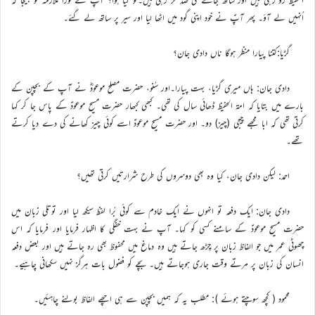
اُنہیں لے آؤ۔ پھر آپؑ نے خود اپنی گود میں اٹھا لیا اور سیر پر ساتھ لے گئے۔
گڑیا:کتنا پیارا منظر ہوگا ناں دادی جان؟
دادی جان: ہاں میری گڑیا، بہت پیارا۔اور سُنو، حضرت مصلح موعودؓ نے آپ کے بچپن کے
بارے میں بتایا کہ امۃ الحفیظ ڈھائی سال کی تھی۔ کبھی کبھار حضرت مسیح موعودؑ کے پاس جا کر کہا
کرتی تھی کہ ابا مجھے چیجی (چیز) دو۔ اور حضرت مسیح موعودؑ اسے کوئی چیز کھانے کی دے دیا کرتے
تھے۔
احمد: لیکن دادی جان، کیا وہ بھی دوسروں کی طرح شرارتیں کرتی تھیں؟
دادی جان: ایک دفعہ تو انہوں نے ایک خادم سے کوئی بُرا لفظ سیکھ لیا اور توتلی زبان میں
حضرت مسیح موعودؑ کے سامنے کسی کو کہا۔ آپ نے بہت خفگی کا اظہار فرمایا اور فرمایا کہ اس
چھوٹی عمر میں جو الفاظ زبان پر چڑھ جاتے ہیں وہ دماغ میں محفوظ بھی رہ جاتے ہیں اور بعض دفعہ
انسان کی زبان پر مرتے وقت جاری ہوجاتے ہیں۔ بچے کو فضول بات ہرگز نہیں سکھانی چاہیے۔
محمود ( کچھ سوچتے ہوئے ): مطلب یہ کہ ہمیں بچپن سے ہی اچھے الفاظ بولنے چاہئیں۔