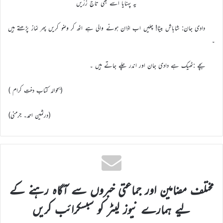
یہ پہنایا اُسے بھی تاجِ زرّیں
دادی جان: شاباش بیٹا! چلیں اب اذان ہونے والی ہے اٹھ کر وضو کریں پھر نماز پڑھتے ہیں
۔
بچے :ٹھیک ہے دادی جان اور اندر چلے جاتے ہیں ۔
(بحوالہ کتاب دختِ کرام )
(درثمین احمد۔ جرمنی)
مختلف مضامین اور جماعتی خبروں سے آگاہ رہنے کے
لیے ہمارے نیوز لیٹر کو سبسکرائب کریں