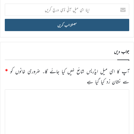
اپنا
ای
میل
آئی
ڈی
درج
کریں
جواب دیں
آپ کا ای میل ایڈریس شائع نہیں کیا جائے گا۔
ضروری خانوں کو
*
سے نشان زد کیا گیا ہے
ت
ب
ص
ر
ہ