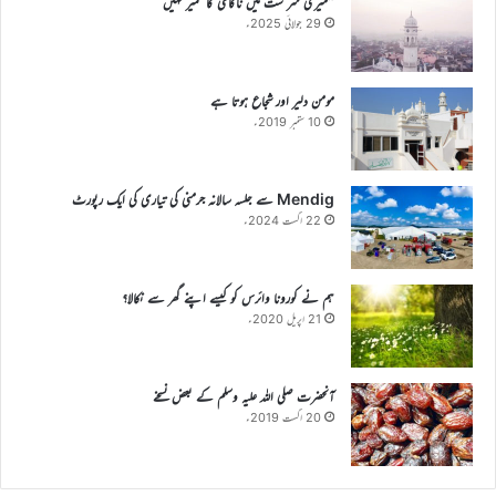
’’میری سر شت میں ناکامی کا خمیر نہیں‘‘
29 جولائی 2025ء
مومن دلیر اور شجاع ہوتا ہے
10 ستمبر 2019ء
Mendig سے جلسہ سالانہ جرمنی کی تیاری کی ایک رپورٹ
22 اگست 2024ء
ہم نے کورونا وائرس کو کیسے اپنے گھر سے نکالا؟
21 اپریل 2020ء
آنحضرت صلی اللہ علیہ وسلم کے بعض نسخے
20 اگست 2019ء