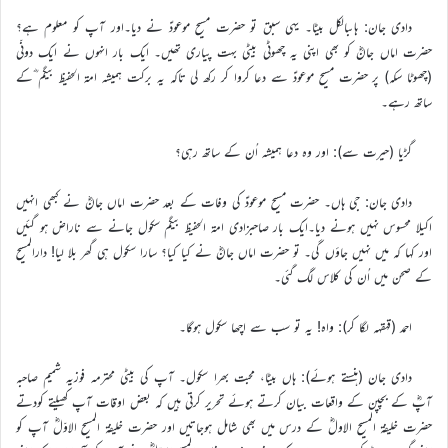
دادی جان: ہاںبالکل بیٹا۔ یہی سبق تو حضرت مسیح موعودؑ نے دیا۔اور آپ کو معلوم ہے؟
حضرت اماں جانؓ کو بھی اپنی یہ چھوٹی بیٹی بہت پیاری تھیں۔ ایک بار انہوں نے ایک دونّی
(چھوٹا سکہ) پر حضرت مسیح موعودؑ سے دعا کروا کر رکھ لی تاکہ یہ برکت ہمیشہ امة الحفیظ بیگم ؓکے
ساتھ رہے۔
گڑیا (حیرت سے): اور وہ دعا ہمیشہ اُن کے ساتھ رہی؟
دادی جان: جی ہاں۔ حضرت مسیح موعودؑ کی وفات کے بعد حضرت اماں جانؓ نے کبھی انہیں
اکیلا محسوس نہیں ہونے دیا۔ایک بار صاحبزادی امة الحفیظ بیگم سکول جانے سے ناراض ہو گئیں
اور کہا کہ میں نہیں جاؤں گی۔ تو حضرت اماں جانؓ نے کیا کیا؟ سارا سکول ہی گھر بلا لیا! دارالمسیح
کے صحن میں اُن کی کلاس لگ گئی۔
احمد (قہقہہ لگا کر): واہ! یہ تو سب سے اچھا سکول ہوگا۔
دادی جان (ہنستے ہوئے): ہاں بیٹا، محبت بھرا سکول۔ آپ کی بیٹی محترمہ فوزیہ شمیم صاحبہ
آپؓ کے بچپن کے واقعات بیان کرتے ہوئے تحریر کرتی ہیں کہ بعض اوقات آپ کھیلتے کودتے
حضرت خلیفۃ المسیح الاولؓ کے درس میں بھی شامل ہوجاتیں اور حضرت خلیفة المسیح الاوّلؓ آپ کو