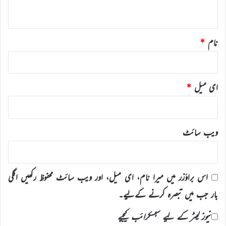
*
نام
*
ای میل
*
ویب‌ سائٹ
اس براؤزر میں میرا نام، ای میل، اور ویب سائٹ محفوظ رکھیں اگلی
بار جب میں تبصرہ کرنے کےلیے۔
نیوز لیٹر کے لیے سبسکرائب کیجیے