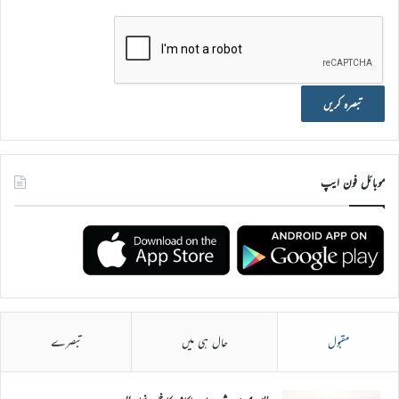
موبائل فون ایپ
مقبول
حال ہی میں
تبصرے