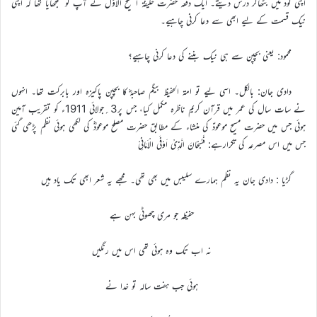
اپنی گود میں بٹھاکر درس دیتے۔ ایک دفعہ حضرت خلیفة المسیح الاوّلؓ نے آپ کو سمجھایا تھا کہ اپنی
نیک قسمت کے لیے ابھی سے دعا کرنی چاہیے۔
محمود: یعنی بچپن سے ہی نیک بننے کی دعا کرنی چاہیے؟
دادی جان: بالکل۔ اسی لیے تو امة الحفیظ بیگم صاحبہؓ کا بچپن پاکیزہ اور بابرکت تھا۔ انہوں
نے سات سال کی عمر میں قرآن کریم ناظرہ مکمل کیا، جس پر3؍جولائی 1911ء کو تقریب آمین
ہوئی جس میں حضرت مسیح موعودؑ کی منشاء کے مطابق حضرت مصلح موعودؓ کی لکھی ہوئی نظم پڑھی گئی
جس میں اس مصرعہ کی تکرارہے: فَسُبْحَانَ الَّذِیْ اَوْفَی الْاَمَانِیْ
گڑیا : دادی جان یہ نظم ہمارے سلیبس میں بھی تھی۔ مجھے یہ شعر ابھی تک یاد ہیں
حفیظہ جو مری چھوٹی بہن ہے
نہ اب تک وہ ہوئی تھی اس میں رنگیں
ہوئی جب ہفت سالہ تو خدا نے