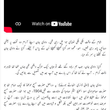
شام کے وقت ہلکی ہلکی ٹھنڈی ہوا چل رہی تھی۔ دادی جان اپنے آرام دہ تخت پر بیٹھی
دعائیں پڑھ رہی تھیں۔ احمد، محمود اور گڑیا کھیلتے کھیلتے اُن کے پاس آ بیٹھے۔ گڑیا نے دادی جان
کے گھٹنے پر سر رکھ دیا۔
گڑیا: دادی جان، جب ہم ربوہ گئے تھے تو وہاں ایک سڑک دیکھی تھی جہاں لکھا تھا شاہراہ
دُختِ کِرام ۔ آپ نے کہا تھا کہ اس بارے میں آپ بعد میں تفصیل سے بتائیں گی۔
دادی جان (اپنی ڈائری اٹھاتے ہوئے): یہ دراصل حضرت مسیح موعودؑ کا ایک الہام تھا جو
حضرت صاحبزادی امة الحفیظ بیگم صاحبہؓ کی ولادت سے قبل1904ء میں ہوا تھا۔ حضرت مسیح
موعودؑ نے حقیقة الوحی میں اپنے نشانات میں اِسے چالیسویں نمبر پر درج فرمایا ہے۔ آپؓ نہ
صرف بہت خوبصورت اور ذہین تھیں بلکہ شکل و شباہت میں بھی اپنے پیارے بابا، حضرت مسیح
موعودؑ سے بہت ملتی جلتی تھیں۔