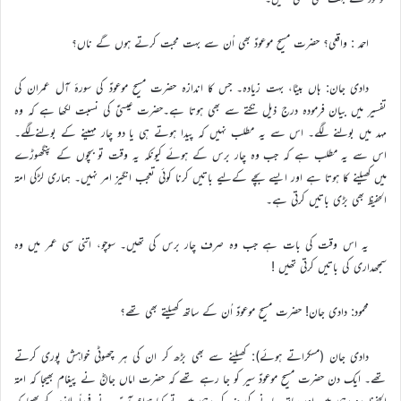
احمد : واقعی؟ حضرت مسیح موعودؑ بھی اُن سے بہت محبت کرتے ہوں گے ناں؟
دادی جان: ہاں بیٹا، بہت زیادہ۔ جس کا اندازہ حضرت مسیح موعودؑ کی سورۂ آل عمران کی
تفسیر میں بیان فرمودہ درج ذیل نکتے سے بھی ہوتا ہے۔حضرت عیسیٰؑ کی نسبت لکھا ہے کہ وہ
مہد میں بولنے لگے۔ اس سے یہ مطلب نہیں کہ پیدا ہوتے ہی یا دو چار مہینے کے بولنےلگے۔
اس سے یہ مطلب ہے کہ جب وہ چار برس کے ہوئے کیونکہ یہ وقت تو بچوں کے پنگھوڑے
میں کھیلنے کا ہوتا ہے اور ایسے بچے کےلیے باتیں کرنا کوئی تعجب انگیز امر نہیں۔ ہماری لڑکی امة
الحفیظ بھی بڑی باتیں کرتی ہے۔
یہ اس وقت کی بات ہے جب وہ صرف چار برس کی تھیں۔ سوچو، اتنی سی عمر میں وہ
سمجھداری کی باتیں کرتی تھیں !
محمود: دادی جان! حضرت مسیح موعودؑ اُن کے ساتھ کھیلتے بھی تھے؟
دادی جان (مسکراتے ہوئے): کھیلنے سے بھی بڑھ کر ان کی ہر چھوٹی خواہش پوری کرتے
تھے۔ ایک دن حضرت مسیح موعودؑ سیر کو جا رہے تھے کہ حضرت اماں جانؓ نے پیغام بھیجا کہ امة
الحفیظ رو رہی ہیں اور ساتھ جانے کی ضد کر رہی ہیں۔تو کیا ہوا؟ آپؑ نے فوراً ملازمہ کو بھیجا کہ