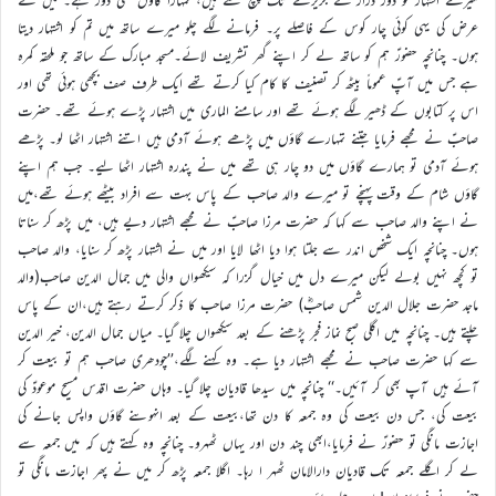
عرض کی یہی کوئی چار کوس کے فاصلے پر۔ فرمانے لگے چلو میرے ساتھ میں تم کو اشتہار دیتا
ہوں۔ چنانچہ حضورؑ ہم کو ساتھ لے کر اپنے گھر تشریف لائے۔مسجد مبارک کے ساتھ جو ملحقہ کمرہ
ہے جس میں آپؑ عموماً بیٹھ کر تصنیف کا کام کیا کرتے تھے ایک طرف صف بچھی ہوئی تھی اور
اس پر کتابوں کے ڈھیر لگے ہوئے تھے اور سامنے الماری میں اشتہار پڑے ہوئے تھے۔ حضرت
صاحبؑ نے مجھے فرمایا جتنے تمہارے گاؤں میں پڑھے ہوئے آدمی ہیں اتنے اشتہار اٹھا لو۔ پڑھے
ہوئے آدمی تو ہمارے گاؤں میں دو چار ہی تھے میں نے پندرہ اشتہار اٹھا لیے۔ جب ہم اپنے
گاؤں شام کے وقت پہنچے تو میرے والد صاحب کے پاس بہت سے افراد بیٹھے ہوئے تھے،میں
نے اپنے والد صاحب سے کہا کہ حضرت مرزا صاحبؑ نے مجھے اشتہار دیے ہیں، میں پڑھ کر سناتا
ہوں۔ چنانچہ ایک شخص اندر سے جلتا ہوا دیا اٹھا لایا اور میں نے اشتہار پڑھ کر سنایا، والد صاحب
تو کچھ نہیں بولے لیکن میرے دل میں خیال گزرا کہ سیکھواں والی میں جمال الدین صاحب(والد
ماجد حضرت جلال الدین شمس صاحبؓ) حضرت مرزا صاحب کا ذکر کرتے رہتے ہیں،ان کے پاس
چلتے ہیں۔ چنانچہ میں اگلی صبح نماز فجر پڑھنے کے بعد سیکھواں چلا گیا۔ میاں جمال الدین، خیر الدین
سے کہا حضرت صاحب نے مجھے اشتہار دیا ہے۔ وہ کہنے لگے،’’چودھری صاحب ہم تو بیعت کر
آئے ہیں آپ بھی کر آئیں۔‘‘ چنانچہ میں سیدھا قادیان چلا گیا۔ وہاں حضرت اقدس مسیح موعودؑ کی
بیعت کی، جس دن بیعت کی وہ جمعہ کا دن تھا،بیعت کے بعد انہوںنے گاؤں واپس جانے کی
اجازت مانگی تو حضورؑ نے فرمایا،ابھی چند دن اور یہاں ٹھہرو۔ چنانچہ وہ کہتے ہیں کہ میں جمعہ سے
لے کر اگلے جمعہ تک قادیان دارالامان ٹھہر ا رہا۔ اگلا جمعہ پڑھ کر میں نے پھر اجازت مانگی تو