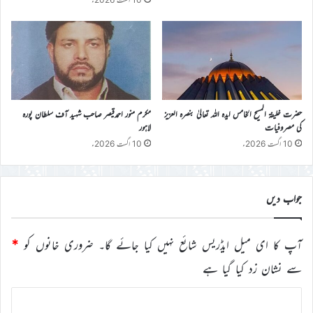
حضرت خلیفۃ المسیح الخامس ایدہ اللہ تعالیٰ بنصرہ العزیز
مکرم منور احمدقیصر صاحب شہید آف سلطان پورہ
کی مصروفیات
لاہور
10 اگست 2026ء
10 اگست 2026ء
جواب دیں
آپ کا ای میل ایڈریس شائع نہیں کیا جائے گا۔
ضروری خانوں کو
*
سے نشان زد کیا گیا ہے
ت