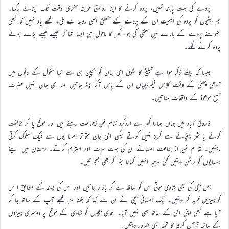
پردے کی بہت پابند تھیں، پردہ کرنے کا اپنا روایتی طریقہ آخری وقت تک اپنائے رکھا۔
ہم بیٹیوں کو پردہ کی اہمیت ان کے پردے کے متعلق اسی رویہ سے ملی۔ مجھے یاد نہیں کہ کبھی
انہوںنے پردے کے بارے میں سختی کی ہو، گھر کا ماحول ہی ایسا تھا کہ جیسے جیسے بڑے ہوئے
پردہ کرنے لگے۔
جیسا کہ پہلے ذکر ہوا ہے تبلیغ کا شوق امی جان کو بچپن ہی سے تھا سکول کے دنوں میں
آدھی چھٹی کے وقت کلاس فیلو بچیاں ان کے پاس آکر بیٹھ جاتیں اور امی جان انہیں حضرت
مسیح موعودؑ کے واقعات سناتیں۔
فاروق آباد میں جہاں ہمارا گھر ہے اردگرد تمام غیرازجماعت رہتے ہیں اور موقع پا کر مخالفت
کرنے یا شر پہنچانے سے گریز نہیں کرتے لیکن امی جان متواتر ہمسا یوں سے نیک سلوک کرتی
رہتیں۔ تما م غیر از جماعت ہمسائے ان کی بہت عزت اور احترام کرتے۔ رمضان میں اپنے
ہمسایوں کو راشن دیتیں کئی مرتبہ انہیں کھانا بنوا کر بھی بھجواتیں۔
جس بچی کی بھی شادی ہوتی اس کو ساتھ لے کر بازار جاتیں اور اس کی پسند کے مطابق ا س
کو چیزیں خرید کر دیتیں۔ ایک ہمسائی بچی نے ان سے کہا کہ جتنا مزا مجھے آپ کے ساتھ جا کر
آیا ہے کبھی اپنی امی کے ساتھ بھی نہیں آیا۔ احمدی بچیوں کو شادی کے موقع پر دوسری چیزوں
کے ساتھ قرآن کریم کا تحفہ بھی ضرور دیتیں۔