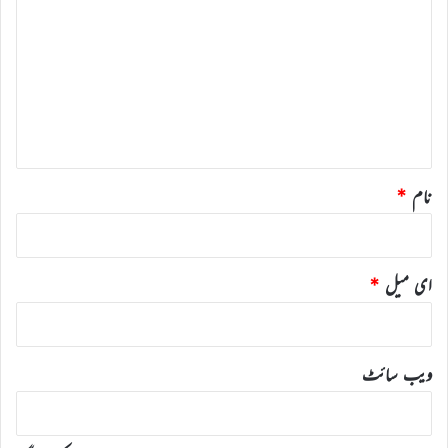
ب
ص
ر
ہ
*
نام
*
ای میل
*
ویب‌ سائٹ