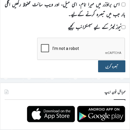
اس براؤزر میں میرا نام، ای میل، اور ویب سائٹ محفوظ رکھیں اگلی
بار جب میں تبصرہ کرنے کےلیے۔
نیوز لیٹر کے لیے سبسکرائب کیجیے
موبائل فون ایپ