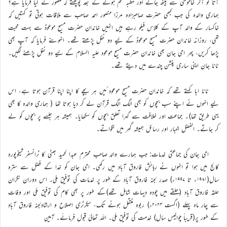
آتا تو آکر خاموشی سے بیٹھ جاتے اور خطبہ ختم ہونے کے بعد پوچھتے کہ حضور نے کیا فرمایا ہے؟
ہماری والدہ کی جب کبھی حضرت صاحبزادہ مرزا منصور احمد صاحب سے ملاقات ہوتی تو کہتیں کہ
خاکسار کے والد آپ کے کلاس فیلو رہے ہیں انہیں خاندان حضرت مسیح موعودؑ سے بہت محبت
تھی، روزانہ خاندان حضرت مسیح موعودؑ کے لیے دو نفل پڑھتے تھے۔ انہوںنے فرمایا کہ آپ بھی
پڑھا کریں، پھر امی جان بھی خاندان حضرت مسیح موعود علیہ السلام کے لیے دو نفل پڑھنے لگیں۔
نانا جان اپنی ساری پنشن چندے میں دیتے تھے۔
نانا ابا کہتے تھے کہ خاندان حضرت مسیح موعود ؑمیں ہر بچے کا اپنا اپنا قرآن ہوتا ہے، اس
لیے انہوں نے اپنے سب بچوں کو بھی الگ الگ قرآن لے کر دیا ہوتا تھا ( ہماری والدہ کا بھی
یہی طریق تھا)۔ جماعت اور خلافت سے گہرا تعلق بچوں کو سکھایا۔ ہمیشہ ہر جلسے پر بچوں کو لے
کر جاتے۔ الفضل اخبار اور رسائل ہمیشہ گھر میں لگواتے۔
امی جان کی جماعتی خدمات: جب ہمارے والد صاحب محترم عبدا لحمید بھٹی کا ٹرانسفر شیخوپورہ
کالج میں ہوا تو انہوں نے رہائش فاروق آباد میں رکھی۔ امی جان کو خدا کے فضل سے سترہ
سال(۱۹۸۱ء تا ۱۹۹۷ء) صدر لجنہ فاروق آباد کے طور پر خدمات کی توفیق ملی۔ اس دوران نگران
حلقہ فاروق آباد (حلقے میں چودہ دیہات شامل تھے)کے طور پر بھی کام کی توفیق ملی اور وفات
سے چار ماہ پہلے (اگست ۲۰۲۴ء) ربوہ منتقل ہونے تک، سیکرٹری اصلاح و ارشادلجنہ فاروق آباد
کے طور پر(قریباً چوالیس سال) خدمت کی توفیق ملی۔ اللہ تعالیٰ قبول فرمائے۔ آمین