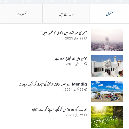
مقبول
حال ہی میں
تبصرے
’’میری سر شت میں ناکامی کا خمیر نہیں‘‘
29 جولائی 2025ء
مومن دلیر اور شجاع ہوتا ہے
10 ستمبر 2019ء
Mendig سے جلسہ سالانہ جرمنی کی تیاری کی ایک رپورٹ
22 اگست 2024ء
ہم نے کورونا وائرس کو کیسے اپنے گھر سے نکالا؟
21 اپریل 2020ء