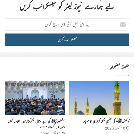
لیے ہمارے نیوز لیٹر کو سبسکرائب کریں
اپنا
ای
میل
آئی
ڈی
درج
کریں
متعلقہ مضمون
آنحضورﷺ کی عظیم شکر گزاری کا معیار
آنحضورﷺ کی بے مثال شکرگزاری۔ خلاصہ خطبہ
جمعہ ۷؍اگست ۲۰۲۶ء
10 اگست 2026ء
10 اگست 2026ء