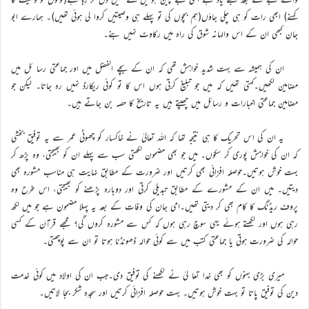
کہنے) ابھی رات کو ہی چلی جاؤں(ہم بچوں کی تو پہلے ہی وصیتیں کروا لی ہوئی تھیں)۔ ہمارے ابو
جان کبھی ان کے اس والہانہ شوق کی راہ میں رکاوٹ نہیں بنے۔
ان کی ہمیشہ سے بہت شدید خواہش تھی کہ ان کے بچے الفضل میں اور جماعتی رسا ئل میں
مضامین لکھیں۔کہتی تھیں کہ میں جو تبلیغ کرتی ہوں اس کا تو کوئی ریکارڈ نہیں رہ جاتا۔ لیکن جو
مضامین جماعتی اخبارات و رسائل میں چھپتے ہیں یہ تاریخ کا حصہ بن جاتے ہیں۔
یہ ان کی اس تحریک کا ہی نتیجہ تھا کہ اللہ تعالیٰ نے خاکسار کو چھوٹی عمر سے یہ توفیق بخشی
کہ ان کی خواہش پوری کر سکوں۔ میں جو بھی مضمون لکھتی سب سے پہلے ان کو بھیجتی، وہ پڑھ کر
بہت خوش ہوتیں۔حوصلہ افزائی بھی کرتیں اور ضرورت کے مطابق نہایت ہی مناسب مشورہ بھی
دیتیں۔ میں ان کے مشورے کے مطابق تبدیلی کرتی اور دوبارہ پڑھنے کو بھیجتی، اس طرح وہ
پروف ریڈنگ کا کام بھی کر دیتی تھیں۔امی جان کی وفات کے بعد یہ پہلا مضمون ہے جو میں لکھ
رہی ہوں اور لکھتے ہوئے یہی سوچ رہی ہوں کہ کس سے مشورہ کروں گی؟ مجھے قرآن کے کسی
حوالہ کی ضرورت ہوتی یا جماعتی کتب میں سے کوئی حوالہ ڈھونڈنا ہوتا تو ان سے پوچھتی۔
میری بڑی بہنوں کو بھی خدا تعا لیٰ نے لکھنے کی توفیق دی۔جب ان کی اولاد میں کوئی خدمت
دین کی توفیق پاتا تو بہت خوش ہوتیں۔ بہت حوصلہ افزائی کرتیں اور سجدہ شکر بجا لاتیں۔