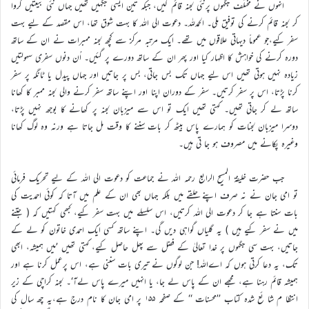
انہوں نے مختلف جگہوں پرنئی لجنہ قائم کیں، جبکہ تین ایسی جگہیں تھیں جہاں نئی بیعتیں کروا
کر لجنہ قائم کرنے کی توفیق ملی۔ الحمدللہ۔ دعوت الی اللہ کا بہت شوق تھا، اس مقصد کے لیے بہت
سفر کیے،جو عموماً دیہاتی علاقوں میں تھے۔ ایک مرتبہ مرکز سے کچھ لجنہ ممبرات نے ان کے ساتھ
دورہ کرنے کی خواہش کا اظہار کیا اور پھر ان کے ساتھ دورے پر گئیں۔ اُن دنوں سفری سہولتیں
زیادہ نہیں ہوتی تھیں اس لیے جہاں تک بس جاتی، بس پر جاتیں اور جہاں پیدل یا ٹانگہ پر سفر
کرنا پڑتا، اس پر سفر کرتیں۔ سفر کے دوران اپنا اور اپنے ساتھ سفر کرنے والی لجنہ ممبر کا کھانا
ساتھ لے کر جاتی تھیں۔ کہتی تھیں ایک تو اس سے میزبان لجنہ پر کھانے کا بوجھ نہیں پڑتا،
دوسرا میزبان لجنات کو ہمارے پاس بیٹھ کر بات سننے کا وقت مل جاتا ہے ورنہ وہ لوگ کھانا
وغیرہ پکانے میں مصروف ہو جا تی ہیں۔
جب حضرت خلیفۃ المسیح الرابع رحمہ اللہ نے جماعت کو دعوت الی اللہ کے لیے تحریک فرمائی
تو امی جان نے نہ صرف اپنے حلقے میں بلکہ جہاں بھی ان کے علم میں آتا کہ کوئی احمدیت کی
بات سنتا ہے جا کر دعوت الی اللہ کرتیں، اس سلسلے میں بہت سفر کیے، کبھی کہتیں کہ ( جتنے
میں نے سفر کیے ہیں ) یہ گلیاں گواہی دیں گی۔ اپنے ساتھ کسی ایک احمدی خاتون کو لے کے
جاتیں، بہت سی جگہوں پر خدا تعالیٰ کے فضل سے پھل حاصل کیے، کہتی تھیں ’میں ہمیشہ، ابھی
تک، یہ دعا کرتی ہوں کہ اےاللہ! جن لوگوں نے تیری بات سننی ہے، اس پرعمل کرنا ہے اور
ہمیشہ قائم رہنا ہے، مجھے ان کے پاس لے جا، یا انہیں میرے پاس لےآ‘۔ لجنہ کراچی کے زیر
انتظا م شا ئع شدہ کتاب ’’محسنات ‘‘ کے صفحہ ۱۵۵ پر امی جان کا نام درج ہے،یہ چھ سال کی