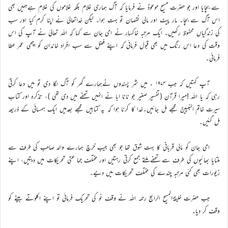
سے بچایا اور جو حضرت مسیح موعودؑ نے فرمایا کہ آگ ہماری غلام بلکہ غلاموں کی غلام ہےہمیں بھی
اس آگ سے بچا۔ مار پیٹ اور مالی نقصان تو بہت ہوا۔ لیکن خداتعالیٰ نے اپنا کرم کیا اور سب
کی زندگیاں محفوظ رکھیں۔ ایک مرتبہ خاکسار نے امی جان سے کہا کہ اللہ تعالیٰ نے آپ کی اس
وقت کی دعا اس رنگ میں بھی قبول فرمائی کہ اپنے فضل سے سب افراد خاندان کو اچھی عمر عطا
فرمائی۔
آپ کہتیں کہ جب ۱۹۷۴ ء میں شر پسندوں نےہمارے گھر کو آگ لگا دی تو میں دعا کرتی
رہی کہ یا اللہ !میرا قرآن (تفسیر صغیر جو نانا ابا نے انہیں تحفے میں دی تھی )، تذکرہ اور کتاب
سیرت خاتم النبیینؐ مجھے مل جائیں۔خدا کا کرنا ہوا کہ یہ کتابیں مجھے بعدمیں ایک ہمسائی کے ذریعہ
مل گئیں۔
امی جان کو مالی قربانی کا بہت شوق تھا جو بھی جیب خرچ ہمارے والد صاحب کی طرف سے
ملتایا بھائیوں کی طرف سے تحفے ملتے جمع کرتی رہتیں اور مختلف جما عتی تحریکات میں دیتیں، اپنے
زیورات بھی کئی مرتبہ چندے کی مختلف تحریکات میں دیے۔
جب حضرت خلیفۃالمسیح الرابع رحمہ اللہ نے وقف نو کی تحریک فرمائی تو اپنے اکلوتے بیٹے کو
وقف کر دیا۔