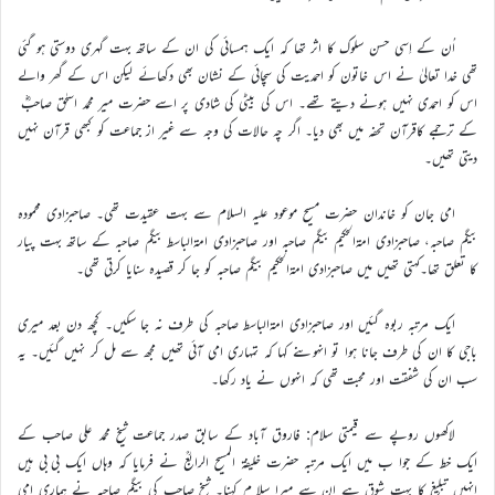
اُن کے اِسی حسن سلوک کا اثر تھا کہ ایک ہمسائی کی ان کے ساتھ بہت گہری دوستی ہو گئی
تھی خدا تعالیٰ نے اس خاتون کو احمدیت کی سچائی کے نشان بھی دکھائے لیکن اس کے گھر والے
اس کو احمدی نہیں ہونے دیتے تھے۔ اس کی بیٹی کی شادی پر اسے حضرت میر محمد اسحٰق صاحبؓ
کے ترجمے کاقرآن تحفہ میں بھی دیا۔ اگر چہ حالات کی وجہ سے غیر از جماعت کو کبھی قرآن نہیں
دیتی تھیں۔
امی جان کو خاندان حضرت مسیح موعود علیہ السلام سے بہت عقیدت تھی۔ صاحبزادی محمودہ
بیگم صاحبہ، صاحبزادی امۃالحکیم بیگم صاحبہ اور صاحبزادی امۃالباسط بیگم صاحبہ کے ساتھ بہت پیار
کا تعلق تھا۔کہتی تھیں میں صاحبزادی امۃالحکیم بیگم صاحبہ کو جا کر قصیدہ سنایا کرتی تھی۔
ایک مرتبہ ربوہ گئیں اور صاحبزادی امۃالباسط صاحبہ کی طرف نہ جا سکیں۔ کچھ دن بعد میری
باجی کا ان کی طرف جانا ہوا تو انہوںنے کہا کہ تمہاری امی آئی تھیں مجھ سے مل کر نہیں گئیں۔ یہ
سب ان کی شفقت اور محبت تھی کہ انہوں نے یاد رکھا۔
لاکھوں روپے سے قیمتی سلام: فاروق آباد کے سابق صدر جماعت شیخ محمد علی صاحب کے
ایک خط کے جوا ب میں ایک مرتبہ حضرت خلیفۃ المسیح الرابعؒ نے فرمایا کہ وہاں ایک بی بی ہیں
انہیں تبلیغ کا بہت شوق ہے ان سے میرا سلا م کہنا۔ شیخ صاحب کی بیگم صاحبہ نے ہماری امی