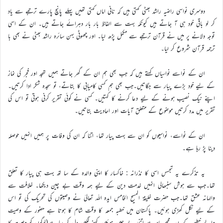
دوسری نواسی راضیہ راشد بھٹی کہتی ہیں کہ نانی اماں کہتی تھیں پہلے پانچ پارے ترجمے سے یاد
کر لو باقی خود ہی آ جاتے ہیں کیونکہ بہت سے الفاظ بار بار دہرائے جاتے ہیں۔ ان کے اسی
توجہ دلانے پر میں نے قرآن ترجمے سے مکمل پڑھ لیا۔ اور چھوٹی بہن سائرہ راشد بھٹی نے بھی با
ترجمہ قرآن شروع کر لیا۔
ان کے نواسے نواسیاں کہتے ہیں کہ جب بھی ہم ان کے گھر جاتے ہمیں تہجد اور فجر کی نماز
کے لیے خود بڑے پیار سے جگاتیں۔جب بھی ہم کسی کامیابی کا بتاتے، تو سجدہ شکر ادا کرتیں۔
اپنے نیک نصیب ہونے کے لیے دعا کرنے کا کہتیں۔ کسی نے کوئی تقریر کرنی ہوتی تو اس کی
تقریر میں مدد کرتیں موضوع کے متعلق آیات اور احادیث بتاتیں۔
ان کے نواسے، نواسیوں کو ان سے بہت پیار تھا، اتنا کہ ان کی وفات پر ہمیں انہیں حوصلہ
دینا پڑ رہا ہے۔
یہ تذکرے یہ تجسس اسی کا نذرانہ : خاکسار کا اپنی والدہ کے سا تھ بہت ہی پیار کا تعلق
تھا۔جب سے ہوش سنبھالی انہیں خدمت دین کے لیے ہمہ وقت بے چین دیکھا۔ خلافت سے
والہانہ عشق تھا۔جب حضرت خلیفۃ المسیح الخامس ایدہ اللہ تعالیٰ نے وصیتوں کی تحریک کی تو اس
کے لیے نکل کھڑی ہوئیں۔ پاکستان میں خطبہ جمعہ کا وقت شام کا ہوتا ہے حضور کے وصیت
والے خطبے کے بعد مجھے یاد ہے اتنی بے چین ہوئیں کہنے لگیں دل کر رہا ہے(لوگوں کو وصیت کا