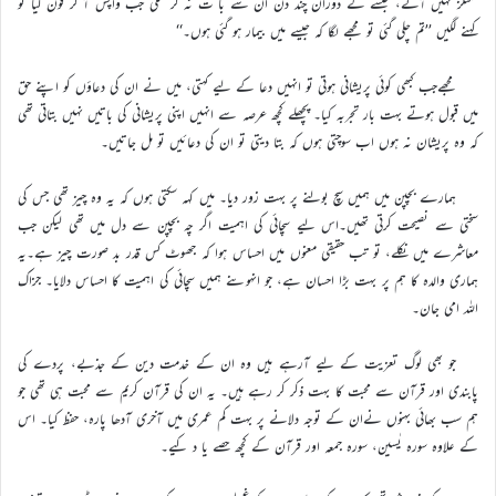
سگنلز نہیں آتے، جلسے کے دوران چند دن ان سے با ت نہ کر سکی جب واپس آ کر فون کیا تو
کہنے لگیں ’’تم چلی گئی تو مجھے لگا کہ جیسے میں بیمار ہو گئی ہوں۔‘‘
مجھےجب کبھی کوئی پریشانی ہوتی تو انہیں دعا کے لیے کہتی، میں نے ان کی دعاؤں کو اپنے حق
میں قبول ہوتے بہت بار تجربہ کیا۔ پچھلے کچھ عرصہ سے انہیں اپنی پریشانی کی باتیں نہیں بتاتی تھی
کہ وہ پریشان نہ ہوں اب سوچتی ہوں کہ بتا دیتی تو ان کی دعائیں تو مل جاتیں۔
ہمارے بچپن میں ہمیں سچ بولنے پر بہت زور دیا۔ میں کہہ سکتی ہوں کہ یہ وہ چیز تھی جس کی
سختی سے نصیحت کرتی تھیں۔اس لیے سچائی کی اہمیت اگر چہ بچپن سے دل میں تھی لیکن جب
معاشرے میں نکلے، تو تب حقیقی معنوں میں احساس ہوا کہ جھوٹ کس قدر بد صورت چیز ہے۔یہ
ہماری والدہ کا ہم پر بہت بڑا احسان ہے، جو انہوںنے ہمیں سچائی کی اہمیت کا احساس دلایا۔ جزاک
اللہ امی جان۔
جو بھی لوگ تعزیت کے لیے آرہے ہیں وہ ان کے خدمت دین کے جذبے، پردے کی
پابندی اور قرآن سے محبت کا بہت ذکر کر رہے ہیں۔ یہ ان کی قرآن کریم سے محبت ہی تھی جو
ہم سب بھائی بہنوں نےان کے توجہ دلانے پر بہت کم عمری میں آخری آدھا پارہ، حفظ کیا۔ اس
کے علاوہ سورہ یٰسین، سورہ جمعہ اور قرآن کے کچھ حصے یا د کیے۔