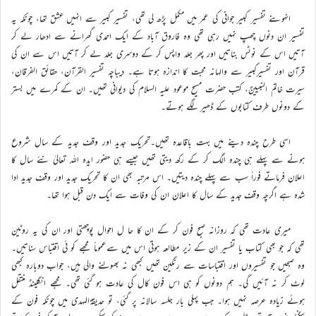
انہوںنے تفسیر کبیر جوانی کی عمر میں مکمل پڑھ لی تھی، تفسیر کبیر سے انہیں عشق تھا، چونکہ یہ
تفسیر ان دنوں چھپ نہیں رہی تھی وہ فاروق آباد کے ایک احمدی گھرانے سے ادھار لے کر
آتیں اس کے نوٹس بناتیں اور پھر جلد واپس کر کے دوسری جلد لے کر آتیں اس سے ان کی
قرآن اور تفسیرکبیر سے والہانہ محبت کا اندازہ ہوتا ہے۔ دیباچہ تفسیر القرآن، حقائق الفرقان،
سیرت خاتم النبیینؐ، کتب حضرت مسیح موعود علیہ السلام کی دیوانی تھیں۔ ان کے کمرے میں بستر
کے دونوں طرف کتابوں کے ڈھیر لگے ہوتے۔
اسی طرح چندہ دینے میں بہت باقاعدہ تھیں۔تحریک جدید اور وقف جدید کے سال شروع
ہونے سے پہلے ہی چندہ الگ کر کے رکھ دیتی تھیں جیسے ہی حضور ایدہ اللہ تعالیٰ نئے سال کا
اعلان فرماتے فوراً سب سے پہلے چندہ دیتیں۔ اس مرتبہ بھی ان کا تحریک جدید اور وقف جدید ادا
شدہ ہے اگرچہ وقف جدید کے سال کا اعلان ان کی وفات سے ایک دن قبل ہوا تھا۔
میری عادت تھی کہ روزانہ صبح فون کر کے ان کا حا ل احوال پوچھتی اور ان کی یہ روٹین
تھی کہ جو بھی کتاب یا تفسیر ان کے زیر مطالعہ ہوتی اس میں سےعموماً مجھے کو ئی اقتباس سناتیں۔
وہ صبحیں جو تفسیروں اور اقتباسات سے رنگین تھیں کبھی نہ بھولنے والی ہیں، جواب دوبارہ کبھی
لوٹ کر نہ آئیں گی۔ ہم دونوں کو ہی اس فون کال کی عادت ہو گئی تھی۔ مجھے انگلینڈ منتقل
ہوئے زیادہ عرصہ نہیں ہوا۔ جب پہلی بار جلسہ سالانہ پر گئی، تو حدیقۃالمہدی میں چونکہ فون کے