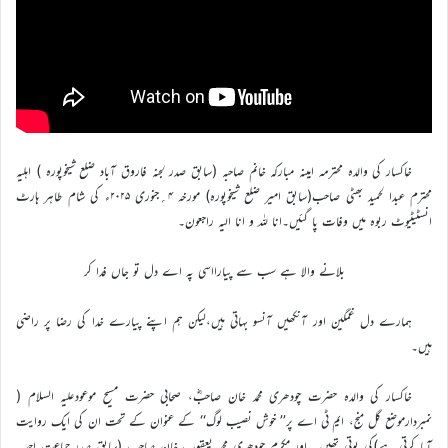
خاکسار کی والدہ محترمہ امینہ مبارکہ خانم صاحبہ (سابق صدر لجنہ فاروق آباد ضلع شیخوپورہ ) اہلیہ
محترم عبدا لحمید بھٹی صاحب(سابق امیر ضلع شیخوپورہ) مورخہ ۴؍جنوری ۲۰۲۵ء کی شام طاہر ہارٹ
انسٹیٹیوٹ ربوہ میں وفات پا گئیں۔انا للہ و انا الیہ راجعون۔
بلانے والا ہے سب سے پیارااسی پہ اے دل تو جاں فدا کر
ہمارے دل غمگین اور آنکھیں آنسو بہاتی ہیں،لیکن ہم اپنے پیارے خدا کی رضا پر راضی
ہیں۔
خاکسار کی والدہ حضرت چودھری محمد خان صاحبؓ، صحابی حضرت مسیح موعودعلیہ السلام (
نمبردارموضع گل منج، ایم ٹی اے پر’’ خوش نصیب لوگ‘‘ کے عنوان کے تحت ان کی ایک روایت
آیا کرتی ہے)کی پوتی تھیں۔ اور مکرم چودھری محمد یعقوب خان صاحب (سابق صدر جماعت احمدیہ