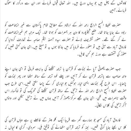
کاوشوں کے پھل ہیں جو یہاں درج ہیں۔ اللہ تعالیٰ قبول فرمائے اور ان سے درگزر کا سلوک
فرمائے۔آمین
حضرت خلیفۃ المسیح الرابع رحمہ اللہ کے ارشاد کے مطابق تمام پاکستان سے غیر ازجماعت کو
ربوہ لے جایا جاتا تھا۔ ضلع شیخوپورہ کا دن ہر جمعرات کو ہوتا تھا۔ ایک مرتبہ ہم غیرازجماعت کو
لے کر گئے تھے۔ حضور تشریف لائے تو حضرت سیدہ آصفہ بیگم صاحبہ نے تعارف کروایا کہ
فاروق آباد سے آئی ہیں تو حضور نے فرمایا کہ میں جانتا ہوں یہ تو مبلغ ہیں۔امی جان کہتی تھیں کہ
حضورؒ کی شفقت ہے ورنہ ہم کس قابل۔
جب حضرت چھوٹی آپا نے لجنات کو قرآن با ترجمہ سیکھنے کی ہدایت فرمائی تو امی جان اپنے
والد صاحب سے باترجمہ قرآن لے کر آئیں اور پہلے خود ترجمہ کے ساتھ سیکھا اور پھر لجنات کو
پڑھایا۔ اس طرح کچھ لجنات ایسی تیار ہوگئیں جو تیاری کر کے پڑھا سکتی تھیں۔اسی طرح جب
حضرت خلیفۃ المسیح الرابع رحمہ اللہ نے ترتیل کے ساتھ قرآن سیکھنے کی تحریک کی تو خاکسار اس
وقت ناصرات میں تھی، امی جان مجھے مرکز چھوڑ کر آئیں جہاں میں نے ترتیل سیکھی اور واپس
آکر ترتیل کی کلاس لگائی۔
فاروق آباد کی مسجد جو ہمارے گھر سے قریباً ایک کلو میٹر کے فاصلے پر ہے وہاں قرآن کی
کلا س لینے جایا کرتی تھیں۔ لجنہ کو ترجمہ قرآن سکھانے کی توفیق ملی۔ سردی، گرمی کا خیال نہ