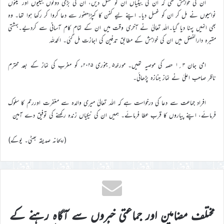
ان کی خواہش تھی کہ ان کی بیٹیاں ان کو غسل دیں، ان کی بڑی دونوں بیٹیوں اور تینوں
نواسیوں نے مل کر ان کو غسل دیا۔ اپنے لیے کفن کا کپڑاحضور سے دعا کروا کر رکھا ہوا تھا۔ وہ
بھی انہیں پہنا دیا گیا۔اللہ تعالیٰ نے آخری وقت میں ان کے تمام کام آسانی سے کردیے۔بہشتی
مقبرہ دارالفضل میں ان کی خواہش کے مطابق تدفین کی اجازت مل گئی۔ الحمدللہ
امی جان ۳؍۱ حصہ کی موصیہ تھیں۔ مورخہ۵؍جنوری ۲۰۲۵ء کو مغرب کی نماز کے بعد محترم
ناظر صاحب اعلیٰ نے نماز جنازہ پڑھائی۔
افراد جماعت سے دعا کی درخواست ہے کہ اللہ تعالیٰ میری والدہ سے مغفرت اوررحم کا سلوک
فرمائے، اپنے پیاروں کا قرب عطا فرمائے۔ ہمیں ان کی نیکیاں زندہ رکھنے کی توفیق دے آمین
(ریحانہ صدیقہ بھٹی۔ یوکے)
مختلف مضامین اور جماعتی خبروں سے آگاہ رہنے کے