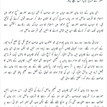
حضور نے فرمایا: ہاں! اب چلے جاؤ۔
امی جان کے نانا جان حضرت میاں مہر اللہ صاحب کو بھی زیارت حضرت مسیح موعود علیہ
السلام کا شرف حاصل ہوا اور چاند،سورج گرہن کا نشان دیکھ کر احمدیت قبول کرنے کی توفیق
ملی۔ جو احباب جماعت حضرت مسیح موعود علیہ السلام کا جسد مبارک بٹالہ ریلوے اسٹیشن سے
قادیان تک اٹھا کر لائےتھے،ان میں شامل ہونے کا انہیں بھی شر ف حاصل ہوا۔
خاندانی حالات: ہمارے نانا جان چودھری محمد یعقوب خان صاحب موضع گل منج ضلع گورداسپور
کے نمبر دار تھے، ہمارا ننھیالی گاؤں اگرچہ قادیان سے زیادہ دُور نہیں تھا لیکن ہماری امی جان
کے والدین نے قادیان میں رہائش اختیار کرنے کو ترجیح دی۔ کیونکہ قادیان کا ماحول ایک تو مذہبی
لحاظ سے بہت پاکیزہ تھا دوسرے یہاں پر تعلیمی سہولیات بھی موجود تھیں۔ قادیان کے ماحول کا
سارے خاندان کی تربیت پر اثر بہت پاکیزہ تھا۔ پاکستان بننے کے بعد ہمارے نانا جان نے
فیصل آباد میں رہائش اختیار کی۔ ان کی تمام اولاد اللہ تعالیٰ کے فضل سے تعلیم یافتہ بھی ہے اور
جماعت کے ساتھ گہرا تعلق رکھنے والی بھی۔
ہمارے نانا جان کو خود بھی قادیان میں تعلیم حاصل کرنے کی توفیق ملی۔ اس دوران انہیں
حضرت مرزا شریف احمدصاحب رضی اللہ عنہ کے گھر رہنے کا شرف حاصل ہوا۔ نانا جان کو
خلافت سے بہت عقیدت تھی،اگر چہ اونچا سننے لگے تھے لیکن جب بھی خطبہ جمعہ ایم ٹی اے پر