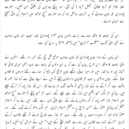
حلقہ غلام محمد آباد کالونی، فیصل آباد ) کی بیٹی، اور پانچ بھائیوں کی اکلوتی بہن تھیں۔ حضرت
چودھری محمد خان صاحبؓ کو یہ شرف حاصل ہوا کہ وہ حضرت مسیح موعود علیہ السلام کی ذاتی تبلیغ
سے احمدی ہوئے۔
ان کی بیعت کا واقعہ ہمارے بڑے ماموں جان مکرم چودھری خالد سیف اللہ خان صاحب
نے بھی اپنی کتاب ’’مکتوب آسٹریلیا‘‘ میں (صفحہ ۳۳۹) پر درج کیا ہے۔
امی جان کے دادا جان چودھری محمد خان صاحب موضع گل منج کے نمبر دار تھے۔ انہوں نے
اپنی بیعت کا واقعہ اس طرح بیان کیا ہے کہ یہ ان دنوں کی بات ہے جب ابھی میری جوانی کا
آغاز ہی ہو رہا تھا۔ میں اور میرا بھائی رانجھے خان موضع کھبہ (جو کہ ہمارے رشتے داروں کا گاؤں
تھا) گئے۔ وہاں واپسی پر جب ہم قادیان دارالامان پہنچے تو میں نے اپنے بھائی سے کہا نماز عصر کا
وقت ہے اگر آگے جا کے نماز پڑھی تو وقت تنگ ہو جائے گا۔ اس جگہ نماز پڑھ کر آگے چلتے
ہیں۔ چنانچہ ہم لوگ مسجد اقصٰی میں نماز کے لیے چلے گئے۔ جب ہم مسجد پہنچے تو حضرت مسیح موعود
علیہ السلام نماز عصر پڑھ کر گھر واپس جانے کے لیے جوتی پہن رہے تھے۔ میں نے جا کر السلام
علیکم کہا۔چنانچہ حضورؑ نے احسن طریق پر وعلیکم السلام فرمایا۔ ہم لوگ وضو کرنے لگ گئے۔ اور
حضورؑ جوتا اتار کر دوبارہ صف پر بیٹھ گئے۔ جب ہم نماز سے فارغ ہوئے تو مجھے مخاطب کرکے
فرمایا: ’’لڑکے تمہارے گاؤں میں ہمارے اشتہار پہنچ گئے ہیں؟‘‘ میں نے عرض کیا،نہیں۔فرمایا:
میرے اشتہار تو دُور دراز کے جزیرے تک پہنچ گئے ہیں، تمہارا گاؤں کتنی دُور ہے۔ میں نے