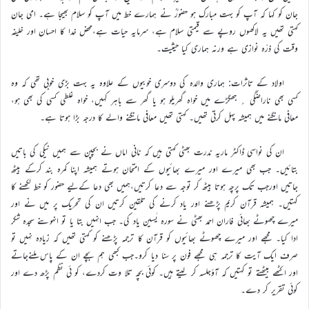
جان کو کہا کہ آپ کو بہت مبارک ہو حضورؒ نے ہمارے خط میں آپ کو سلام بھیجا ہے۔ امی جان
کہتی تھیں یہ لاکھوں روپے سے قیمتی سلام ہے، سرمایہ حیات ہے،محض خدا کا احسان اور خلیفہ
وقت کی ذرّہ نوازی ہے ورنہ ہماری کیا حیثیت۔
اولاد کے تاثرات: ہماری والدہ کی دوسری خوبیوں کے علاوہ یہ بہت بڑی خوبی تھی کہ وہ
کسی بھی ناراضگی ؍ جھگڑے میں خواہ گھریلو ہو یا گھر سے باہر کہیں، خواہ غلطی کسی کی بھی ہو،
معافی مانگنے میں ہمیشہ پہل کرتی تھیں۔ کہتی تھیں معافی مانگنے والے کا درجہ بڑا ہوتا ہے۔
ان کی نواسی ڈاکٹر ماریہ ندرت بھٹی کہتی ہیں کہ نانی اماں نے بچپن سے ہمیں نیکی کی باتیں
بتائیں۔ جب بھی میرے اور میرے بھائیوں کے امتحان ہوتے ہمیشہ اپنا کمرہ بند کرکے بیٹھ
جاتیں اورجب تک پرچہ ہوتا بیٹھ کر توجہ سے دعا کرتیں،ہمیں بھی دعا کےلیے حضور کو خط لکھنے کا
کہتیں۔ ہمیشہ قرآن کریم پڑھنے اور یاد کرنے کی تلقین کرتیں ان کی تحریک پر میں نے اور
میرے چھوٹے بھائی فاران احمد بھٹی نے سورہ یٰسین یاد کی۔ جب انہیں بتا یا تو انہوںنے سجدہ شکر
ادا کیا۔ مجھے اور میرے چھوٹے بھائیوں کو قرآن کا ترجمہ پڑھنے کو کہتی تھیں کہ زیادہ نہیں تو
صرف ایک آیت کا ترجمہ ہی مجھے فون پر سنا دیا کرو۔جب کبھی ہم بچے ان کے پاس ملنےجاتے
اور اکٹھے بیٹھتے تو کہتیں کہ آؤجلسہ کر لیتے ہیں۔ کوئی بچہ تلا وت کردے، کو ئی نظم پڑھ دے اور
کوئی تقریر کر دے۔