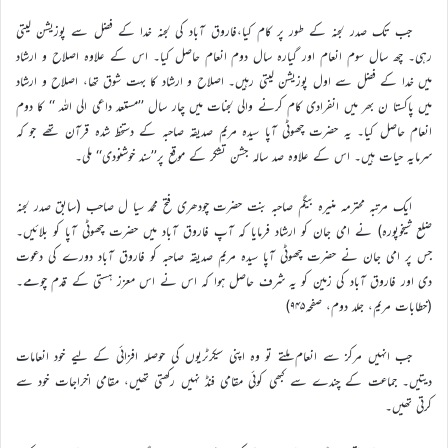
جب تک صدر لجنہ کے طور پر کام کیا،فاروق آباد کی لجنہ خدا کے فضل سے پوزیشن لیتی
رہی۔ چھ سال سوم انعام اور گیارہ سال دوم انعام حاصل کیا۔ اس کے علاوہ اصلاح و ارشاد
میں خدا کے فضل سے اول پوزیشن لیتی رہیں۔ اصلاح و ارشاد کا بہت شوق تھا، اصلاح و ارشاد
میں پاکستا ن بھر میں انفرادی کام کرنے والی لجنات میں چار سال ’’مستعد داعی الی اللہ ‘‘ کا دوم
انعام حاصل کیا۔ یہ حضرت چھوٹی آپا سیدہ مریم صدیقہ صاحبہ کے دستخط شدہ قرآن تھے جو کہ
سرمایہ حیات ہیں۔ اس کے علاوہ صد سالہ جشن تشکر کے موقع پر’’سند خوشنودی‘‘ ملی۔
ایک مرتبہ محترمہ منیرہ بیگم صاحبہ بنت حضرت چودھری فتح محمد سیا ل صاحب (سابق صدر لجنہ
ضلع شیخوپورہ) نے امی جان کو ارشاد فرمایا کہ آپ فاروق آباد میں حضرت چھوٹی آپا کو بلائیں۔
جس پر امی جان نے حضرت چھوٹی آپا سیدہ مریم صدیقہ صاحبہ کو فاروق آباد دورے کی دعوت
دی اور فاروق آباد کی زمین کو یہ شرف حاصل ہوا کہ اس نے اس معزز ہستی کے قدم چومے۔
(خطابات مریم، جلد دوم، صفحہ۹۴۵)
جب انہیں مرکز سے انعام ملتے تو وہ اپنی سیکرٹریوں کی حوصلہ افزائی کے لیے خود انعامات
دیتیں۔ جماعت کے چندے سے کبھی کوئی مقامی فنڈ نہیں رکھتی تھیں، مقامی اخراجات خود سے
کرتی تھیں۔