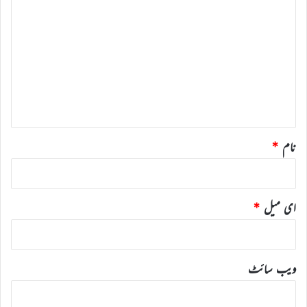
ب
ص
ر
ہ
*
نام
*
ای میل
*
ویب‌ سائٹ