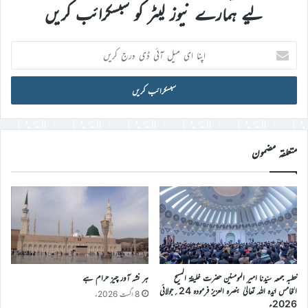
لیے ہمارے نیوز لیٹر کو سبسکرائب کریں
اپنا
ای
میل
آئی
ڈی
درج
کریں
متعلقہ مضمون
خطبہ جمعہ سیّدنا امیر المومنین حضرت خلیفۃ المسیح
ہر نشہ آور چیز حرام ہے
الخامس ایّدہ اللہ تعالیٰ بنصرہ العزیز فرمودہ 24؍جولائی
8 اگست 2026ء
2026ء