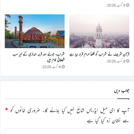
9 اگست 2026ء
قرآن شریف نے شراب کو قطعاً حرام قرار دیا ہے
شراب، جوئے اور قرعہ اندازی کے تیر سب
شیطانی کام ہیں
8 اگست 2026ء
8 اگست 2026ء
جواب دیں
آپ کا ای میل ایڈریس شائع نہیں کیا جائے گا۔
ضروری خانوں کو
*
سے نشان زد کیا گیا ہے
ت