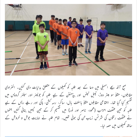
صبح آٹھ بجے اسمبلی میں دعا کے بعد طلبہ کو کھیلوں کے متعلق ہدایات دی گئیں۔ انفرادی
مقابلوں، مثلاً سو میٹر دوڑ، ٹیبل ٹینس اور بیڈمنٹن کے ليے طلبہ کو جونیئر اور سینئر گروپس میں
تقسیم کیا گیا تھا۔ اجتماعی مقابلوں مثلاً باسکٹ بال، ساکر، رسہ کشی، ہاکی اور ریلے ریس کے ليے
طلبہ کو تین مختلف احزاب (محمود، ناصر اور نور) میں تقسیم کر کے تین ٹیمیں بنائی گئیں جنہوں
نے مختلف رنگوں کی شرٹس زیب تن کی ہوئی تھیں۔ تمام طلبہ نے نہایت جوش و خروش کے
ساتھ کھیلوں میں حصہ لیا۔