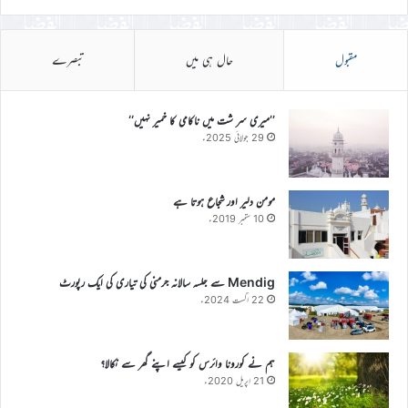
مقبول
حال ہی میں
تبصرے
’’میری سر شت میں ناکامی کا خمیر نہیں‘‘
29 جولائی 2025ء
مومن دلیر اور شجاع ہوتا ہے
10 ستمبر 2019ء
Mendig سے جلسہ سالانہ جرمنی کی تیاری کی ایک رپورٹ
22 اگست 2024ء
ہم نے کورونا وائرس کو کیسے اپنے گھر سے نکالا؟
21 اپریل 2020ء