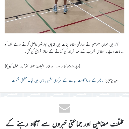
آخر میں مہمان خصوصی نے ورزشی مقابلہ جات میں نمایاں پوزیشنز حاصل کرنے والے طلبہ کو
انعامات دیے۔ اختتامی تقریب کے بعد شرکاء کی کھانے کے ساتھ تواضع کی گئی۔
(رپورٹ:حافظ راحت احمد چیمہ۔انچارج حفظ القرآن سکول کینیڈا)
مزید پڑھیں:
نائیجر کے دارالحکومت نیامے کے مرکزی مشن ہاؤس میں ایک تبلیغی نشست
مختلف مضامین اور جماعتی خبروں سے آگاہ رہنے کے