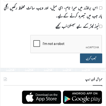
اس براؤزر میں میرا نام، ای میل، اور ویب سائٹ محفوظ رکھیں اگلی
بار جب میں تبصرہ کرنے کےلیے۔
نیوز لیٹر کے لیے سبسکرائب کیجیے
موبائل فون ایپ