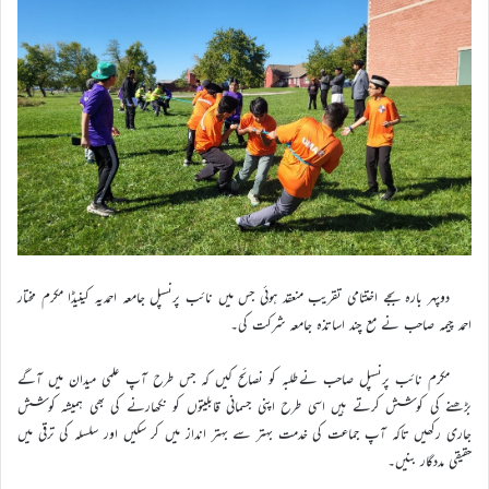
دوپہر بارہ بجے اختتامی تقریب منعقد ہوئی جس میں نائب پرنسپل جامعہ احمدیہ کینیڈا مکرم مختار
احمد چیمہ صاحب نے مع چند اساتذہ جامعہ شرکت کی۔
مکرم نائب پرنسپل صاحب نےطلبہ کو نصائح کیں کہ جس طرح آپ علمی میدان میں آگے
بڑھنے کی کوشش کرتے ہیں اسی طرح اپنی جسمانی قابلیتوں کو نکھارنے کی بھی ہمیشہ کوشش
جاری رکھیں تاکہ آپ جماعت کی خدمت بہتر سے بہتر انداز میں کر سکیں اور سلسلہ کی ترقی میں
حقیقی مددگار بنیں۔