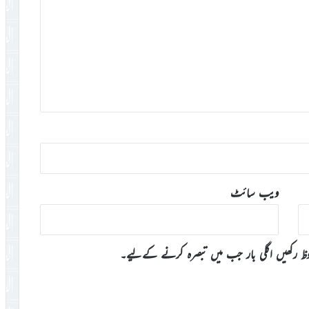
ویب‌ سائٹ
وظ رکھیں اگلی بار جب میں تبصرہ کرنے کےلیے۔