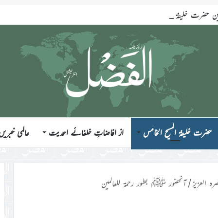
ضرت خلیفۃ المسیح الخامس ایّدہ اللہ تعالیٰ بنصرہ العزیز فرمودہ 17؍جولائی 2026ء
حضرت خلیفۃ المسیح الخامس
از افاضاتِ خلفائے احمدیت
عالمی خبریں
رہ العزیز
/
آنحضور ﷺ بطور رحمۃ للعالمین