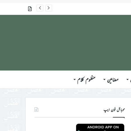
گذشتہ شمارے
مضامین
منظوم کلام
موبائل فون ایپ