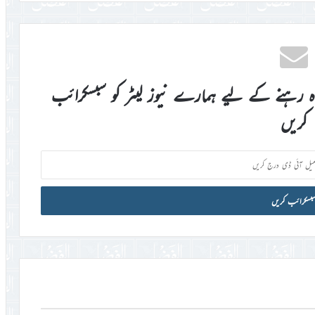
اہ رہنے کے لیے ہمارے نیوز لیٹر کو سبسکرائب
کریں