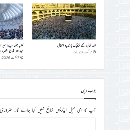
اللہ تعالیٰ کے نزدیک پسندیدہ اعمال
خطبہ جمعہ سیّدنا امیر 
ایّدہ اللہ تعالیٰ بنصرہ العزیز فرمو
7 اگست 2026ء
7 اگست 2026ء
جواب دیں
آپ کا ای میل ایڈریس شائع نہیں کیا جائے گا۔
ضروری 
ت