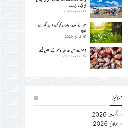
کی ایک رپورٹ
22 اگست 2024ء
ہم نے کورونا وائرس کو کیسے اپنے گھر سے
نکالا؟
21 اپریل 2020ء
آنحضرت صلی اللہ علیہ وسلم کے بعض نسخے
20 اگست 2019ء
آرکائیوز
اگست 2026
جولائی 2026