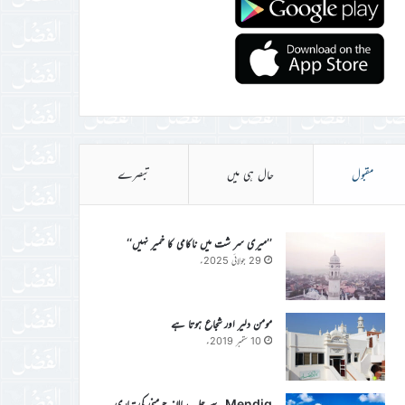
مقبول
حال ہی میں
تبصرے
’’میری سر شت میں ناکامی کا خمیر نہیں‘‘
29 جولائی 2025ء
مومن دلیر اور شجاع ہوتا ہے
10 ستمبر 2019ء
Mendig سے جلسہ سالانہ جرمنی کی تیاری