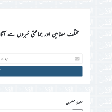
مختلف مضامین اور جماعتی خبروں سے آگ
اپنا
ای
میل
آئی
ڈی
درج
کریں
متعلقہ مضمون