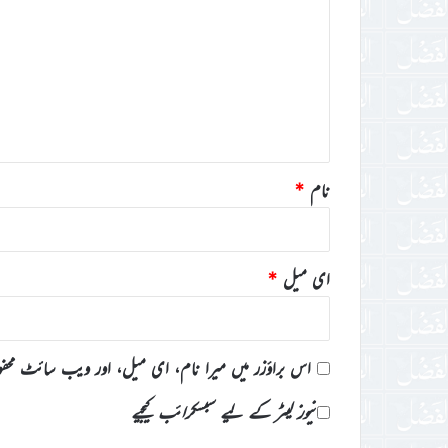
ب
ص
ر
ہ
*
نام
*
ای میل
*
اس براؤزر میں میرا نام، ای میل، اور ویب سائٹ محف
نیوز لیٹر کے لیے سبسکرائب کیجیے