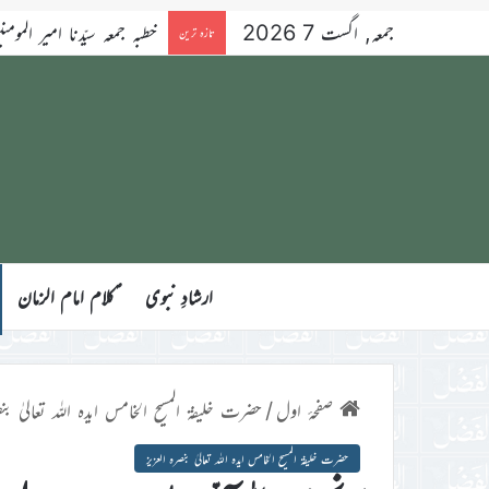
جمعہ, اگست 7 2026
خطبہ جمعہ سیّدنا امیر المومنین ح
تازہ ترین
ارشادِ نبوی
ؑکلام امام الزمان
صفحۂ اول
/
حضرت خلیفۃ المسیح الخامس ایدہ اللہ تعالیٰ بنص
حضرت خلیفۃ المسیح الخامس ایدہ اللہ تعالیٰ بنصرہ العزیز