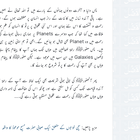
پس دنیا و آخرت دونوں جہانوں کے بارے میں تو اللہ تعالیٰ نے ہ
ہے۔ باقی آئندہ زمانہ میں کائنات کے راز جب انسان پر منکشف ہوں گے، ا
ملاقات میں کہا تھا کہ جب دوسرے s
ہیں۔ پس حضورﷺ رحمۃ للعالمین ہیں وہاں تک جہاں آپ کا پیغام پہنچا ہے۔
لاکھوں Galaxies ہیں ان سب میں موجود ہے۔ لیکن حضورﷺ ک
وہاں پر بھی آپؐ کی رحمت کا پرتَو شروع ہو جائے گا۔
پھر آنحضورﷺ کی لائی ہوئی شریعت بھی ایک لحاظ سے آپ کے رحمۃ للعالم
آئندہ قیامت تک کسی کو مل سکتی ہے اور چونکہ اس کی حفاظت کی ذمہ داری
وہاں وہاں حضورﷺ کی رحمت سے مخلوق مستفید ہوتی رہے گی۔…
مزید پڑھیں:
سچی خوابوں کے متعلق ایک صحابی حضرت مسیح موعودؑ کا واقعہ