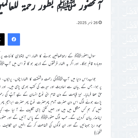
آنحضور ﷺ بطور رحمۃ للعالمی
26 نومبر 2025ء
ook
سوال:حضورﷺ کے رحمۃللعالمین ہونے کا اظہار اس لامتناہی کائنات پر ک
دوبارہ قائم ہوگا۔ اور اگر یہ اظہار فرشتوں کے ذریعہ ہو گا تو اس میں ا
جواب:اس دنیا میں آپﷺکی رحمت وشفقت کا اظہاراپنوں، پرایوں، انسا
پر ہوا، جس کے بیان سے احادیث اور سیرت کی کتب بھری پڑی ہیں۔ اور ا
حق عطا فرمایا۔ نیز قیامت کے دن تمام بنی نوع انسان کے لیے آپؐ کی رح
پڑے ہوئے لوگ اس دن حضرت آدم پھرحضرت نوح پھر حضرت ابراہیم پھر حضرت
نہیں کہ ہم کس مشکل میں ہیں اور ہمیں کتنی بڑی تکلیف نے آ لیا ہے، کیا
اپناعذر بیان کردیں گے۔ تب لوگ حضورﷺ کے پاس آئیں گے اور حضورﷺ 
سجدہ ریز ہوجائیں گے اور ان لوگوں کی شفاعت کر کے انہیں ان تکالیف سے نجات دلائی
شَكُورًا)