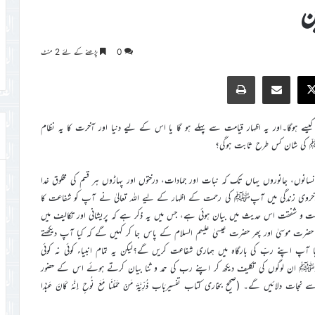
ن
0
پڑھنے کے لئے 2 منٹ
Print
Share via Email
Faceb
X
یسے ہوگا۔اور یہ اظہار قیامت سے پہلے ہو گا یا اس کے لیے دنیا اور آخرت کا یہ نظام
ٓپﷺ کی شان کس طرح ثابت ہوگی؟
نوں، جانوروں یہاں تک کہ نبات اور جمادات، درختوں اور پہاڑوں ہر قسم کی مخلوق خدا
خروی زندگی میں آپﷺ کی رحمت کے اظہار کے لیے اللہ تعالیٰ نے آپ کو شفاعت کا
مت و شفقت اس حدیث میں بیان ہوئی ہے، جس میں یہ ذکر ہے کہ پریشانی اور تکالیف میں
 موسیٰ اور پھر حضرت عیسیٰ علیہم السلام کے پاس جا کر کہیں گے کہ کیا آپ دیکھتے
 آپ اپنے ربّ کی بارگاہ میں ہماری شفاعت کریں گے؟لیکن یہ تمام انبیاء کوئی نہ کوئی
ان لوگوں کی تکلیف دیکھ کر اپنے رب کی حمد و ثنا بیان کرتے ہوئے اس کے حضور
ں گے۔ (صحیح بخاری کتاب تفسیربَاب ذُرِّيَّةَ مَنْ حَمَلْنَا مَعَ نُوحٍ إِنَّهُ كَانَ عَبْدًا