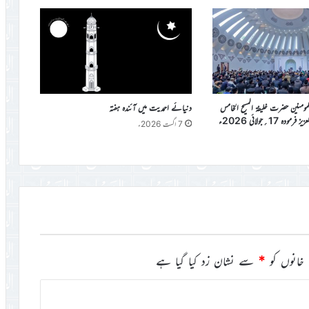
المومنین حضرت خلیفۃ المسیح الخامس
دنیائے احمدیت میں آئندہ ہفتہ
دہ 17؍جولائی 2026ء
7 اگست 2026ء
خانوں کو
*
سے نشان زد کیا گیا ہے