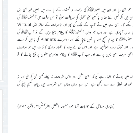
میں علم بھی دیا اور ان میں حضورﷺ کی رحمت و شفقت کے بارے میں ہمیں خبر بھی دی
ن میں اگر کسی نئے جہان یا کسی نئی مخلوق کی دریافت ہوئی تو اس وقت ہی آنحضورﷺ کی
رحمت و شفقت کا اس نئے جہان اور اس نئی مخلوق پر پرتَو کا انسان کو علم ہو سکے گا۔ اسی لیے میں نے آپ کے ملک کی لجنہ اور ناصرات کے ساتھ اپنی Virtual
Planet پر ہماری رسائی ہوجائے گی جہاں آبادی ہے اور جب ہم وہاں آنحضورﷺ کا پیغام پہنچا دیں گے تو آپﷺ کی
رحمت میں وہ Planet بھی شامل ہو جائیں گے۔ابھی تو ہم اپنی زمین پر ہی حضورﷺ کا پیغام صحیح طور پر نہیں پہنچا سکے اور دوسرے Planets کی باتیں کر رہے
 اللہ تعالیٰ رب العالمین ہے اور اس کی ربوبیت کا اظہار ساری کائنات میں جو ہزاروں
ا پیغام ابھی صرف اسی زمین پر ہے اور جب آپﷺ کا پیغام دوسری جگہوں پر پہنچ جائے گا تو
ین ہونے کا اظہار ہے کیونکہ ایسی مکمل اور دائمی شریعت نہ پہلے کسی نبی کو ملی اور نہ
 خود خدا تعالیٰ نے لے رکھی ہے اس لیے جہاں جہاں اس شریعت میں بیان تعلیم پہنچے گی
(بنیادی مسائل کے جوابات قسط ۸۴، مطبوعہ الفضل انٹرنیشنل۲۶؍اکتوبر ۲۰۲۴ء)