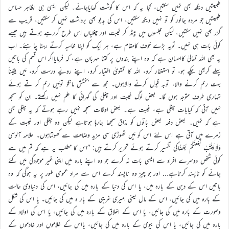
طبیعتیں دیکھ بھی نہیں سکتیں، کجا یہ کہ اس کا گوشت کھایاجائے۔ لیکن ایسی ہی بظاہر حساس
طبیعتیں جو مردہ جانور کو تو نہیں دیکھ سکتیں، اس کی بدبو بھی برداشت نہیں کر سکتیں، قریب سے
گزر بھی نہیں سکتیں، لیکن مجلسوں میں بیٹھ کر غیبت اور چغلیاں اس طرح کررہے ہوتے ہیں جیسے
کوئی بات ہی نہیں۔ تویہ بڑے خوف کامقام ہے، ہر ایک کو اپنا محاسبہ کرتے رہنا چا ہئے۔ اب
یہ بھی اللہ تعالیٰ کااحسان ہے کہ وہ اپنے بندوں پر کتنا مہربان ہے، کہ فرمایااگر اس قسم کی باتیں
پہلے کربھی چکے ہو، تو استغفار کرو، اللہ کا تقویٰ اختیار کرو، اپنے رویّے درست کرو، مَیں یقیناً
بہت رحم کرنے والا، توبہ قبول کرنے والاہوں۔ مجھ سے بخشش مانگو تومَیں رحم کر تے ہوئے
تمہاری طرف متوجہ ہوں گا۔ بعض لوگ غیبت اور چغلی کی گہرائی کا علم نہیں رکھتے۔ ان کو سمجھ
نہیں آتی کہ کیابات چغلی ہے، غیبت ہے۔ بعض اوقات سمجھ نہیں رہے ہوتے کہ یہ چغلی بھی
ہے کہ نہیں۔ بعض دفعہ بعض باتوں کو مذاق سمجھا جارہا ہوتاہے لیکن وہ چغلی اور غیبت کے
زمرے میں آتی ہے اس لئے اس کو مَیں تھوڑی سی مزید وضاحت سے کھولتاہوں۔ علامہ آلوسی
وَلَایَغْتَبْ بَّعْضُکُمْ بَعْضًاکی تفسیر کرتے ہوئے تحریر کرتے ہیں: ’’اس کا مطلب یہ ہے کہ تم میں سے
کوئی شخص دوسرے افراد سے ایسی بات نہ کرے جو وہ اپنے بارہ میں اپنی غیر موجودگی میں کئے
جانے کو ناپسند کرتاہے… اور جو چیز وہ ناپسند کرے اس سے مراد عمومی طور پر یہ ہوگی کہ وہ
باتیں اس کے دین کے بارہ میں، یا اس کی دنیا کے بارہ میں کی جائیں، اس کی دنیاوی حالت
کے بارہ میں کی جائیں، اس کے مال یعنی امیری غریبی کے بار ہ میں کی جائیں۔ یا اس کی شکل
وصورت کے بارہ میں کی جائیں، یا اس کے اخلاق کے بارہ میں کی جائیں، یا اس کی اولاد کے
بارہ میں کی جائیں، یا اس کی بیوی کے بارہ میں کی جائیں، یااس کے غلاموں اور خادموں کے