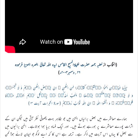
(انتخاب از
خطبہ جمعہ حضرت خلیفۃالمسیح الخامس ایدہ اللہ تعالیٰ بنصرہ العزیز فرمودہ
۲۶؍دسمبر۲۰۰۳ء
)
یٰۤاَیُّہَا الَّذِیۡنَ اٰمَنُوا اجۡتَنِبُوۡا کَثِیۡرًا مِّنَ الظَّنِّ ۫ اِنَّ بَعۡضَ الظَّنِّ اِثۡمٌ وَّ لَا تَجَسَّسُوۡا
وَ لَا یَغۡتَبۡ بَّعۡضُکُمۡ بَعۡضًا ؕ اَیُحِبُّ اَحَدُکُمۡ اَنۡ یَّاۡکُلَ لَحۡمَ اَخِیۡہِ مَیۡتًا
فَکَرِہۡتُمُوۡہُ ؕ وَ اتَّقُوا اللّٰہَ ؕ اِنَّ اللّٰہَ تَوَّابٌ رَّحِیۡمٌ (سورۃ الحجرات آیت ۱۳)
ہمارے معاشرے میں بعض برائیاں ایسی ہیں جو بظاہر بہت چھوٹی نظر آتی ہیں لیکن ان کے
اثرات پورے معاشرے پر ہورہے ہوتے ہیں۔ اور ایک فساد برپا ہوا ہوتاہے۔ انہی برائیوں میں
سے بعض کا یہاں اس آیت میں ذکر ہے۔ ترجمہ ہے اس کا کہ اے لوگو جو ایمان لائے ہو! ظن