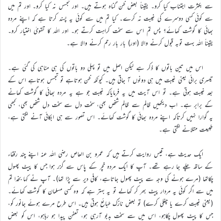
سے بکثرت اجتناب کیا کرو۔ یقیناً بعض ظن گناہ ہوتے ہیں۔ اور تجسس نہ کیا کرو۔ اور تم میں
سے کوئی کسی دوسرے کی غیبت نہ کرے۔ کیا تم میں سے کوئی یہ پسند کرتا ہے کہ اپنے مردہ
بھائی کا گوشت کھائے؟ پس تم اس سے سخت کراہت کرتے ہو۔ اور اللہ کا تقویٰ اختیار کرو۔
یقیناً اللہ بہت توبہ قبول کرنے والا (اور) بار بار رحم کرنے والا ہے۔
اس میں تین باتوں کا ذکر ہے لیکن اصل میں تو پہلی دو باتوں کی ہی مناہی کی گئی ہے۔
تیسری برائی یعنی غیبت میں ہی دونوں آ جاتی ہیں۔ کیونکہ ظن ہوتاہے تو تجسس ہوتاہے اس کے
بعد غیبت ہوتی ہے۔ تو اس آیت میں یہ فرمایاکہ غیبت جو ہے یہ مردہ بھائی کا گوشت کھانے
کے برابر ہے۔ اب دیکھیں ظالم سے ظالم شخص بھی، سخت دل سے سخت دل شخص بھی، کبھی
یہ گوارا نہیں کرتاکہ اپنے مردہ بھائی کا گوشت کھائے۔ اس تصور سے ہی ابکائی آنے لگتی ہے،
طبیعت متلانے لگتی ہے۔
ایک حدیث ہے، قیس روایت کرتے ہیں کہ عمرو بن العاص رضی اللہ عنہ اپنے چند رفقاء
کے ساتھ چلے جا رہے تھے۔ آپ کا ایک مردہ خچر کے پاس سے گزر ہوا جس کا پیٹ پھول
چکاتھا (مرے ہونے کی وجہ سے پیٹ پھول جاتاہے، کافی دیر سے پڑا تھا)۔ آپ نے کہا بخدا تم
میں سے اگر کوئی یہ مردار پیٹ بھر کر کھالے تو یہ بہتر ہے کہ وہ کسی مسلمان کا گوشت کھائے۔
(یعنی غیبت کرے یا چغلی کرے) تو بعض نازک طبائع ہوتی ہیں۔ اس طرح مرے ہوئے جانور کو،
جس کا پیٹ پھول چکاہو، اس میں سے سخت بدبو آرہی ہو، تعفن پیدا ہو رہاہو، اس کو بعض