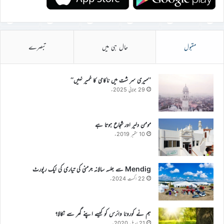
مقبول
حال ہی میں
تبصرے
’’میری سر شت میں ناکامی کا خمیر نہیں‘‘
29 جولائی 2025ء
مومن دلیر اور شجاع ہوتا ہے
10 ستمبر 2019ء
Mendig سے جلسہ سالانہ جرمنی کی تیاری کی ایک رپورٹ
22 اگست 2024ء
ہم نے کورونا وائرس کو کیسے اپنے گھر سے نکالا؟
21 اپریل 2020ء