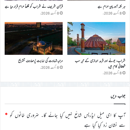
ہر نشہ آور چیز حرام ہے
قرآن شریف نے شراب کو قطعاً حرام قرار دیا ہے
8 اگست 2026ء
8 اگست 2026ء
شراب، جوئے اور قرعہ اندازی کے تیر سب
مرتبۂ شہادت کی نہایت پُرمعارف تشریح
شیطانی کام ہیں
8 اگست 2026ء
8 اگست 2026ء
جواب دیں
آپ کا ای میل ایڈریس شائع نہیں کیا جائے گا۔
ضروری خانوں کو
*
سے نشان زد کیا گیا ہے