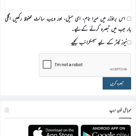
اس براؤزر میں میرا نام، ای میل، اور ویب سائٹ محفوظ رکھیں اگلی
بار جب میں تبصرہ کرنے کےلیے۔
نیوز لیٹر کے لیے سبسکرائب کیجیے
موبائل فون ایپ