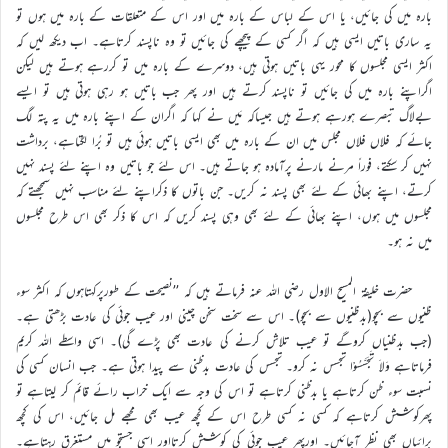
بارہ میں کی جائیں، یا اس کے لباس کے بارہ میں اور اس کے متعلقات کے بارہ میں ہوں تو
یہ ساری باتیں ایسی ہیں کہ اگر کسی کے پیچھے کی جائیں تو وہ ناپسند کرتاہے۔ اب دیکھ لیں کہ
اکثر ایسی مجلسوں کا محور یہی باتیں ہوتی ہیں، دوسرے کے بارہ میں تو کررہے ہوتے ہیں لیکن
اگراپنے بارہ میں کی جائیں تو ناپسند کرتے ہیں اور پھر جب باتیں ہو رہی ہوتی ہیں تو ایسے
بےلاگ تبصرے ہورہے ہوتے ہیں جیساکہ مَیں نے کہا کہ اگران کے اپنے بارہ میں یہ پتہ لگ
جائے کہ فلاں فلاں مجلس میں ان کے بارہ میں بھی ایسی باتیں ہوئی ہیں تو بُرا لگتاہے، برداشت
نہیں کر سکتے، فوراً مرنے مارنے پرآمادہ ہو جاتے ہیں۔ اس لئے جو باتیں وہ اپنے لئے پسند نہیں
کرتے، اپنے بھائی کے لئے بھی پسند نہ کریں۔ جن باتوں کا ذکراپنے لئے مناسب نہیں سمجھتے کہ
مجلسوں میں ہوں، اپنے بھائی کے لئے بھی وہی پسند کریں کہ اس کا ذکر بھی اس طرح مجلسوں
میں نہ ہو۔
حضرت خلیفۃ المسیح الاول رضی اللہ عنہ فرماتے ہیں کہ ’’نصیحت کے طورپرکہتاہوں کہ اکثر سوء
ظنیوں سے بچو(بدظنیوں سے بچو)۔ اس سے سخت سخن چینی اور عیب جوئی کی عادت بڑھتی ہے۔
(جب بدظنیاں کروگے تو عیب تلاش کرنے کی عادت بھی پڑے گی)۔ اسی واسطے اللہ کریم
فرماتاہے وَلاَ تَجَسَّسُوْا تجسس نہ کرو۔ تجسس کی عادت بدظنی سے پیدا ہوتی ہے۔ جب انسان کسی کی
نسبت سوء ظن کرتاہے یا بدظنی کرتاہے تو اس کی وجہ سے ایک خراب رائے قائم کر لیتاہے تو
پھرکوشش کرتاہے کہ کسی نہ کسی طرح اس کے کچھ عیب بھی مجھے مل جائیں، اس کی کچھ
برائیاں بھی نظر آجائیں۔ اورپھر عیب جوئی کی کوشش کرتااور اسی جستجو میں مستغرق رہتاہے۔