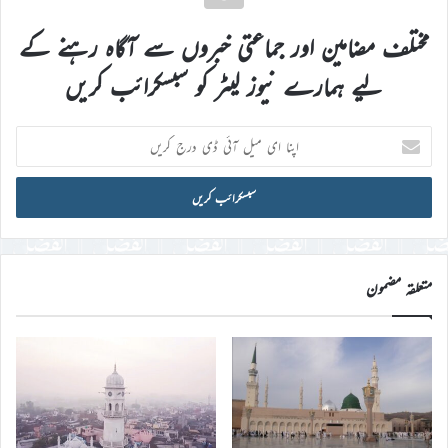
مختلف مضامین اور جماعتی خبروں سے آگاہ رہنے کے
لیے ہمارے نیوز لیٹر کو سبسکرائب کریں
اپنا
ای
میل
آئی
ڈی
درج
کریں
متعلقہ مضمون