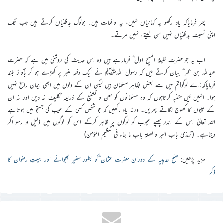
پھر فرمایاکہ یاد رکھو یہ کہانیاں نہیں، یہ واقعات ہیں۔ جولوگ بدظنیاں کرتے ہیں جب تک
اپنی نسبت بدظنیاں نہیں سن لیتے، نہیں مرتے۔
اب یہ جو حضرت خلیفۃ المسیح اول ؓ فرمارہے ہیں وہ اس حدیث کی روشنی میں ہے کہ حضرت
عبداللہ بن عمر ؓ بیان کرتے ہیں کہ رسول اللہﷺ نے ایک دفعہ منبر پر کھڑے ہو کر بآواز بلند
فرمایاکہ:اے لوگو!تم میں سے بعض بظاہر مسلمان ہیں لیکن ان کے دلوں میں ابھی ایمان راسخ نہیں
ہوا۔ انہیں مَیں متنبہ کرتاہوں کہ وہ مسلمانوں کو طعن و تشنیع کے ذریعہ تکلیف نہ دیں اور نہ ان
کے عیبوں کا کھوج لگاتے پھریں۔ ورنہ یاد رکھیں کہ جو شخص کسی کے عیب کی جستجو میں ہوتاہے
اللہ تعالیٰ اس کے اندر چھپے عیوب کو لوگوں پر ظاہر کرکے اس کو لوگوں میں ذلیل و رسو اکر
دیتاہے۔ (ترمذی باب البر والصلۃ باب ما جاء فی تعظیم المؤمن)
مزید پڑھیں:
صلح حدیبیہ کے دوران حضرت عثمان ؓکو بطور سفیر بھجوانے اور بیعتِ رضوان کا
ذکر