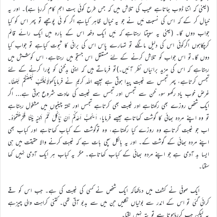
(یعنی کہ اتنا ڈوب جاتاہے عیب کی تلاش میں کہ جس طرح کوئی بہت اہم کام کررہا ہے)۔ اور یہ
خیال کر کے کہ اس کی نسبت مَیں نے جو یہ خیال ظاہر کیاہے اگر کو ئی پوچھے تو پھر اس کو کیا
جواب دوں گا۔ (یعنی یہ سوچتا رہتاہے کہ مَیں ایک دفعہ اس کے بارہ میں ایک رائے قائم
کرچکاہوں اگرکوئی اس کی دلیل مانگے تو تمہارے پاس اس کی برائی کا ثبوت کیاہے تو جواب کیا
دوں گا۔تو اس جواب کو تلاش کرنے کے لئے مستقل اس جستجو میں رہتاہے، اس کوشش میں
رہتاہے کہ اس کی مزید برائیاں نظر آئیں۔)تو فرماتے ہیں کہ اپنی بدظنی کو پورا کرنے کے لئے
تجسس کرتاہے، پھر تجسس سے غیبت پیدا ہوتی ہے جیسے اللہ کریم نے فرمایاکہوَلَایَغْتَبْ بَّعْضُکُمْ بَعْضًا۔
غرض خوب یاد رکھو سوء ظن سے تجسس اور تجسس سے غیبت کی عادت شروع ہوتی ہے… اگر
ایک شخص روزے بھی رکھتاہے اور غیبت بھی کرتاہے تجسس اور نکتہ چینیوں میں مشغول رہتاہے
تو وہ اپنے مردہ بھائی کا گوشت کھاتاہے جیسے فرمایا، اَ یُحِبُّ اَحَدَکُمْ اَنْ یَّاْکُلَ لَحْمَ اَخِیْہِ مَیْتًا فَکَرِھْتُمُوْہُ۔
اب جو غیبت کرتاہے وہ روزے کیا رکھتاہے، وہ توگوشت کے کباب کھاتاہے اور کباب بھی
اپنے مردہ بھائی کے گوشت کے۔ اور یہ بالکل سچی بات ہے کہ غیبت کرنے والا حقیقت میں ہی
ایسا بد آدمی ہے جو اپنے مردہ بھائی کے کباب کھاتاہے۔ مگر یہ کباب ہر ایک آدمی نہیں کھا
سکتا۔
ایک صوفی نے کشف میں دیکھاکہ ایک شخص نے کسی کی غیبت کی ہے۔ جب اس کو قے
کرائی گئی تو اس کے اندر سے بوٹیاں نکلیں جن میں سے بدبو آتی تھی۔ کتنی کراہت والی چیزہے
یہ لیکن جب کررہاہوتا ہے تو پتہ نہیں لگتا۔