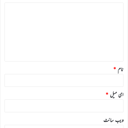
ت
ب
ص
ر
ہ
*
نام
*
ای میل
*
ویب‌ سائٹ