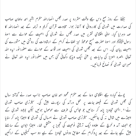
ہفتے کے روز صبح دس بجے وقت مقررہ پر صدر مجلس انصاراللہ مکرم بشیر احمد ریحان صاحب
کی صدارت میں شوریٰ کی کارروائی کا آغاز ہوا۔ تلاوت قرآن کریم و ترجمہ کے بعد انصاراللہ کا
عہد دہرایا گیا۔ اپنی افتتاحی تقریر میں صدر مجلس نے شوریٰ کی اہمیت کے حوالے سے اسوۂ
رسولﷺ اور اسوۂ حضرت مسیح موعودؑ نیز خلفائے کرام کے ارشادات کی روشنی میں مشورے کی
اہمیت بیان کی۔ اس کے بعد مجلس شوریٰ کی اہمیت اور قواعد کے حوالے سے حضورانور ایدہ اللہ
تعالیٰ بنصرہ العزیز کی ہدایات پر مبنی ایک ویڈیو دکھائی گئی جس میں حضورانور ایدہ اللہ تعالیٰ نے
ممبران شوریٰ کو نصائح فرمائیں۔
پونے گیارہ بجے افتتاحی دعا کے بعد مکرم محمود احمد خان صاحب نائب صدر نے گذشتہ سال
کی مجلس شوریٰ کے فیصلہ جات پر عمل درآمد کی رپورٹ پیش کی۔ سیکرٹری صاحب شوریٰ
نے۲۰؍ایسی تجاویز پڑھ کر سنائیں جو مجالس کی طرف سے موصول ہوئیں لیکن بوجوہ شوریٰ کے
ایجنڈے میں شامل نہ کی جاسکیں۔ سیکرٹری صاحب شوریٰ نے امسال کی شوریٰ کا ایجنڈا پڑھ کر سنایا
جو بجٹ آمد و خرچ کے علاوہ ایک تربیتی نوعیت کی تجویز پر مشتمل تھا۔ ایجنڈا ایوان کے سامنے
پیش کیے جانے کے بعد پروگرام کے مطابق دونوں تجاویز کے لیے دو سب کمیٹیوں کے اراکین