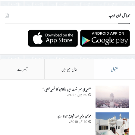
موبائل فون ایپ
مقبول
حال ہی میں
تبصرے
’’میری سر شت میں ناکامی کا خمیر نہیں‘‘
29 جولائی 2025ء
مومن دلیر اور شجاع ہوتا ہے
10 ستمبر 2019ء