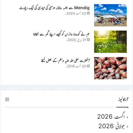
Mendig سے جلسہ سالانہ جرمنی کی تیاری کی ایک رپورٹ
22 اگست 2024ء
ہم نے کورونا وائرس کو کیسے اپنے گھر سے نکالا؟
21 اپریل 2020ء
آنحضرت صلی اللہ علیہ وسلم کے بعض نسخے
20 اگست 2019ء
آرکائیوز
اگست 2026
جولائی 2026