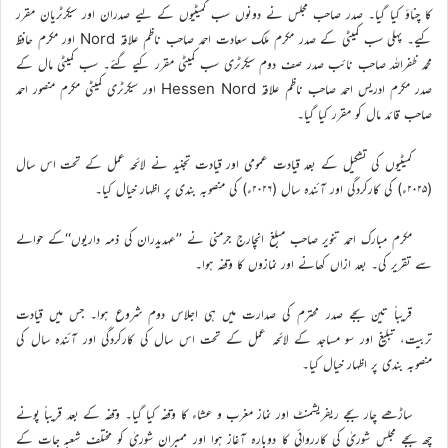
کا چناؤ کیا گیا۔ صدر صاحب مجلس نے دونوں سب کمیٹیوں کے لیے صدران اور سیکرٹریان مقرر
کیے۔ پہلی سب کمیٹی کے صدر مکرم ملک سعادت احمد صاحب ناظم علاقہ Nord اور مکرم حافظ
محمد ظفراللہ صاحب نائب صدر صف دوم سیکرٹری سب کمیٹی مقرر کيے گئے۔ سب کمیٹی مال کے
صدر مکرم ادریس احمد صاحب ناظم علاقہ Hessen Nord اور سیکرٹری کمیٹی مکرم منصور احمد
صاحب قائد مال کو مقرر کیا گیا۔
کمیٹیوں کی تشکیل کے بعد قیادت عمومی اور قیادت تجنید نے لائحہ عمل کے تحت اس سال
(۲۰۲۵ء) کی کارکردگی اور آئندہ سال (۲۰۲۶ء) کی منصوبہ بندی پر اظہار خیال کیا۔
مکرم مبارک احمد تنویر صاحب مبلغ انچارج جرمنی نے ’’عہدیدران کی ذمہ داریوں‘‘کے حوالے
سے تقریر کی۔ بعد ازاں کھانے اور نمازوں کا وقفہ ہوا۔
قریباً تین بجے صدر محترم کی صدارت میں ہی اجلاس دوم شروع ہوا۔ جس میں قیادت
تربیت، تبلیغ اور سو مساجد کے لائحہ عمل کے تحت اس سال کی کارکردگی اور آئندہ سال کی
منصوبہ بندی پر اظہار خیال کیا۔
ساڑھے چار بجے ریفریشمنٹ اور نماز مغرب و عشاء کا وقفہ کیا گیا۔ وقفہ کے بعد قریباً پونے
چھ بجے مجلس شوریٰ کی کارروائی کا دوبارہ آغاز ہوا اور ممبران شوریٰ کو مختلف شعبہ جات کے