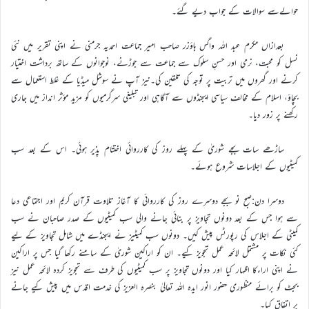
حوالےسے سوالات کے جواب دیے گئے۔
بعدازاں مکرم عبد اللہ واگس ہاؤزر صاحب امیر جماعت احمدیہ جرمنی نے اپنی تقریر میں نئی
نسل کو محبت، نرمی اور حسنِ سلوک سے جماعت سے جوڑنے، نوجوانوں کے ساتھ برداشت اختیار
کرنے اور گھروں میں تربیت پر توجہ کی تلقین کی۔نیز آپ نے سوشل میڈیا کے غلط استعمال سے
بچاؤ، اسلام کے مخالف سیاسی ایجنڈوں سے آگاہی اور تبلیغی سرگرمیوں کو مزید مؤثر انداز میں جاری
رکھنے پر زور دیا۔
ساڑھے سات بجے شوریٰ کے پہلے روز کی کارروائی اختتام پذیر ہوئی۔ اس کے بعد سب
کمیٹیوں کے اجلاسات شروع ہوئے۔
دوسرا دن:صبح نو بجے دوسرے روز کی کارروائی کا آغاز تلاوت قرآن کریم اور اجتماعی دعا
سے ہوا جس کے بعد دونوں تجاویز پر بنائی جانے والی سب کمیٹیوں کے صدر صاحبان نے سب
کمیٹی کے اجلاس کی رپورٹس پیش کیں۔ دونوں سب کمیٹیز نے ایجنڈے میں شامل تجاویز کے لیے
کئی نکات پر مشتمل لائحہ عمل تجویز کیے۔ ان کو اراکین شوریٰ کے سامنے رکھا گیا جس پر اراکین
نے اپنی اراءکا اظہار کیا اور دونوں تجاویز پر سب کمیٹیوں کی طرف سے تجویز کردہ لائحہ عمل نیز
بجٹ کو برائے منظوری حضور انور ایدہ اللہ تعالیٰ بنصرہ العزیز کی خدمت اقدس میں پیش کیے جانے
پر اتفاق کیا۔