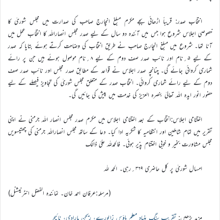
انتخاب صدر: قریباً اڑھائی بجے مکرم مبلغ انچارج صاحب کی صدارت میں مجلس شوریٰ کا
خصوصی اجلاس شروع ہوا جس میں آئندہ دو سال کے لیے صدر مجلس انصاراللہ کا انتخاب عمل میں
آنا تھا۔ شروع میں مبلغ انچارج صاحب نے طریق انتخاب کی وضاحت کرتے ہوئے بتایا کہ صدر
کے لیے ۵؍نام اور نائب صدر صف دوم کے لیے ۸؍نام موصول ہوئے ہیں جن پر رائے
شماری کروائی جائے گی۔ چنانچہ صدر اجلاس نے قواعد کے مطابق صدر مجلس اور نائب صدر صف
دوم کے لیے رائے شماری کروائی۔ انتخاب صدر کے متعلق مجلس شوریٰ کی تجاویز فیصلے کے لیے
حضور انور ایدہ اللہ تعالیٰ بنصرہ العزیز کی خدمت میں پیش کی جائیں گی۔
اختتامی اجلاس:انتخاب کے بعد اختتامی اجلاس میں مکرم صدر مجلس انصار اللہ جرمنی نے اپنی
تقریر میں تمام شاملین اور انتظامیہ کا شکریہ ادا کیا۔ دعا کے ساتھ مجلس انصاراللہ جرمنی کی چھتیسویں
مجلس مشاورت بخیر و خوبی اختتام پذیر ہوئی۔ فالحمدللہ علیٰ ذالک
امسال شوریٰ پر کل حاضری ۳۶۹؍رہی۔ الحمد للہ
(مرسلہ:عرفان احمد خان۔ نمائندہ الفضل انٹرنیشنل)
مزید پڑھیں:
تقریب سنگِ بنیاد معلم ہاؤس زابورے، ریجن مارادی، نائیجر