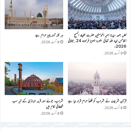
خطبہ جمعہ سیّدنا امیر المومنین حضرت خلیفۃ المسیح
ہر نشہ آور چیز حرام ہے
الخامس ایّدہ اللہ تعالیٰ بنصرہ العزیز فرمودہ 24؍جولائی
8 اگست 2026ء
2026ء
9 اگست 2026ء
قرآن شریف نے شراب کو قطعاً حرام قرار دیا ہے
شراب، جوئے اور قرعہ اندازی کے تیر سب
شیطانی کام ہیں
8 اگست 2026ء
8 اگست 2026ء