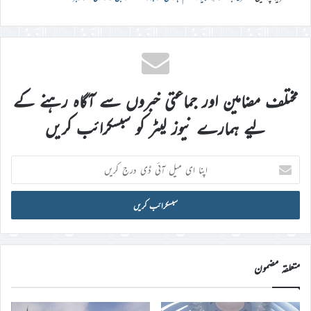
مختلف مضامین اور جماعتی خبروں سے آگاہ رہنے کے
لیے ہمارے نیوز لیٹر کو سبسکرائب کریں
اپنا
ای
میل
آئی
ڈی
درج
کریں
متعلقہ مضمون