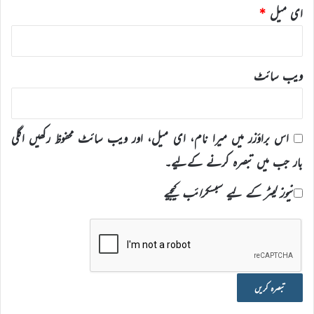
ای میل
*
ویب‌ سائٹ
اس براؤزر میں میرا نام، ای میل، اور ویب سائٹ محفوظ رکھیں اگلی
بار جب میں تبصرہ کرنے کےلیے۔
نیوز لیٹر کے لیے سبسکرائب کیجیے