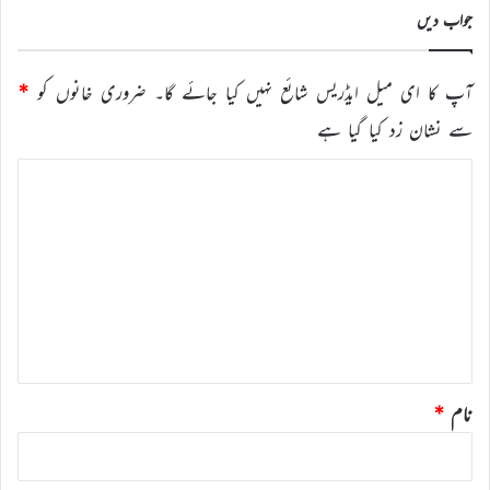
جواب دیں
آپ کا ای میل ایڈریس شائع نہیں کیا جائے گا۔
ضروری خانوں کو
*
سے نشان زد کیا گیا ہے
ت
ب
ص
ر
ہ
*
نام
*