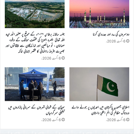
دوسروں کی مدد اور ہمدردی کرنا
جلسہ سالانہ برطانیہ ۲۰۲۶ء کے موقع پر حضورِ انور ایّدہ
الله تعالیٰ بنصرہ العزیز کی مختلف ممالک کے وفود،
6 اگست 2026ء
مہمانان ، نَو مبائعین اور نمائندگان سے ملاقاتوں اور
بصیرت افروز راہنمائی کا مختصر اجمالی خاکہ
6 اگست 2026ء
اسلامی جمہوریہ پاکستان میں احمدیوں پر ہونے والے
سویڈن کے شمالی شہروں کے سرمائی بازاروں میں
دردناک مظالم کی الَم انگیز داستان
تبلیغی سرگرمیاں
6 اگست 2026ء
6 اگست 2026ء