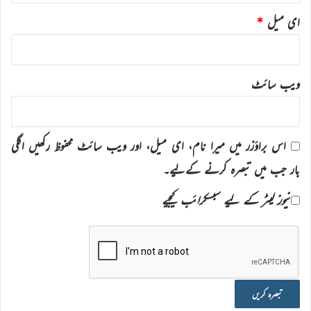
ای میل
*
ویب‌ سائٹ
اس براؤزر میں میرا نام، ای میل، اور ویب سائٹ محفوظ رکھیں اگلی
بار جب میں تبصرہ کرنے کےلیے۔
نیوز لیٹر کے لیے سبسکرائب کیجیے