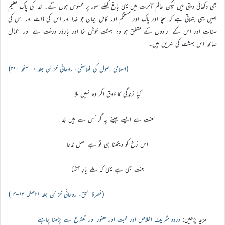
بھی دکھائی دیتی ہیں لیکن عالم آخرت میں یہی باغ کھلے طور پر محسوس ہوں گے۔ خدا کی پاک تعلیم
ہمیں یہی بتلاتی ہے کہ سچا اور پاک اور مستحکم اور کامل ایمان جو خدا اور اس کی ذات اور اس کی
صفات اور اس کے ارادوں کے متعلق ہو وہ بہشت خوش نما اور باروَر درخت ہے اور اعمال
صالحہ اس بہشت کی نہریں ہیں۔
(اسلامی اصول کی فلاسفی، روحانی خزائن جلد ۱۰ صفحہ ۳۹۰)
کیا زندگی کا ذوق اگر وہ نہیں ملا
لعنت ہے اَیسے جینے پہ گر اُس سے ہیں جُدا
اس رُخ کو دیکھنا ہی تو ہے اصل مُدّعا
جنّت بھی ہے یہی کہ ملے یارِ آشنا
(نصرۃ الحق، روحانی خزائن جلد ۲۱صفحہ ۱۳-۱۴)
مزید پڑھیں:
درود شریف اخلاص اور محبت اور حضور اور تضرّع سے پڑھنا چاہئے