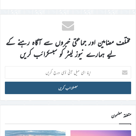
مختلف مضامین اور جماعتی خبروں سے آگاہ رہنے کے
لیے ہمارے نیوز لیٹر کو سبسکرائب کریں
اپنا
ای
میل
آئی
ڈی
درج
کریں
متعلقہ مضمون