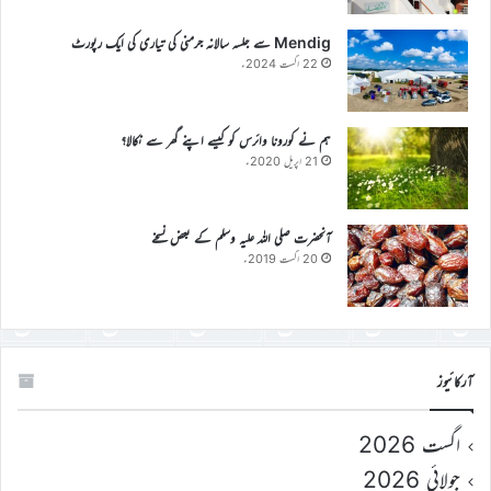
Mendig سے جلسہ سالانہ جرمنی کی تیاری کی ایک رپورٹ
22 اگست 2024ء
ہم نے کورونا وائرس کو کیسے اپنے گھر سے نکالا؟
21 اپریل 2020ء
آنحضرت صلی اللہ علیہ وسلم کے بعض نسخے
20 اگست 2019ء
آرکائیوز
اگست 2026
جولائی 2026