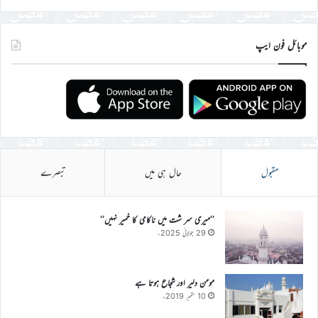
موبائل فون ایپ
مقبول
حال ہی میں
تبصرے
’’میری سر شت میں ناکامی کا خمیر نہیں‘‘
29 جولائی 2025ء
مومن دلیر اور شجاع ہوتا ہے
10 ستمبر 2019ء