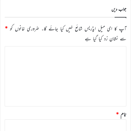
جواب دیں
آپ کا ای میل ایڈریس شائع نہیں کیا جائے گا۔
ضروری خانوں کو
*
سے نشان زد کیا گیا ہے
ت
ب
ص
ر
ہ
*
نام
*