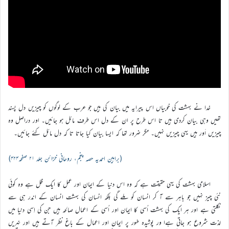
خدا نے بہشت کی خوبیاں اس پیرایہ میں بیان کی ہیں جو عرب کے لوگوں کو چیزیں دل پسند
تھیں وہی بیان کردی ہیں تا اس طرح پر ان کے دل اس طرف مائل ہو جائیں۔ اور دراصل وہ
چیزیں اَور ہیں یہی چیزیں نہیں۔ مگر ضرور تھا کہ ایسا بیان کیا جاتا تا کہ دل مائل کئے جائیں۔
(براہین احمدیہ حصہ پنجم، روحانی خزائن جلد ۲۱ صفحہ۴۲۴)
اسلامی بہشت کی یہی حقیقت ہے کہ وہ اس دنیا کے ایمان اور عمل کا ایک ظل ہے وہ کوئی
نئی چیز نہیں جو باہر سے آ کر انسان کو ملے گی بلکہ انسان کی بہشت انسان کے اندر ہی سے
نکلتی ہے اور ہر ایک کی بہشت اُسی کا ایمان اور اُسی کے اعمال صالحہ ہیں جن کی اِسی دنیا میں
لذت شروع ہو جاتی ہےا ور پوشیدہ طور پر ایمان اور اعمال کے باغ نظر آتے ہیں اور نہریں