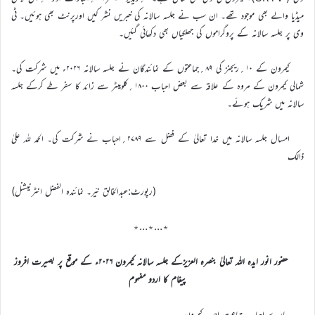
میڈیا والے بھی موجود تھے۔ ان سب نے جلسہ سالانہ کی خبریں نشر کیں اورپرنٹ بھی ہوئیں۔ ٹی
وی پر جلسہ سالانہ کے پروگراموں کی جھلکیاں بھی دکھائی گئیں۔
کیمرون کے ۱۰؍ریجنز کی ۸۹؍جماعتوں کے نمائندگان نے جلسہ سالانہ ۲۰۲۶ء میں شرکت کی۔
شمالی کیمرون کے مروہ کے علاقہ سے بعض احباب ۱۸۰۰؍کلومیٹر سے زائد کا سفر طے کرکے جلسہ
سالانہ میں شریک ہوئے۔
امسال جلسہ سالانہ میں خدا تعالیٰ کے فضل سے ۲۷۸۹؍احباب نے شرکت کی۔ الحمد للہ علیٰ
ذالک
(رپورٹ:عبدالخالق نیّر۔ نمائندہ الفضل انٹرنیشنل)
٭…٭…٭
حضور انور ایدہ اللہ تعالیٰ بنصرہ العزیزکے جلسہ سالانہ کیمرون ۲۰۲۶ء کے موقع پر بصیرت افروز
پیغام کا اردو مفہوم
پیارے احباب جماعت احمدیہ کیمرون