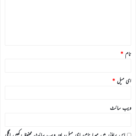
ص
ر
ہ
*
نام
*
ای میل
*
ویب‌ سائٹ
اس براؤزر میں میرا نام، ای میل، اور ویب سائٹ محفوظ رکھیں اگلی