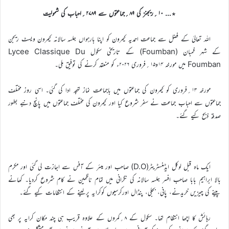
٭… ۱۰؍ریجنز کی ۸۹؍جماعتوں سے ۲۷۸۹؍احباب کی شمولیت
اللہ تعالیٰ کے فضل سے جماعت احمدیہ کیمرون کو اپنا بارہواں جلسہ سالانہ کیمرون ویسٹ ریجن
کے شہر فمبان (Foumban) کے تاریخی سکول Lycee Classique Du
Foumban میں مورخہ ۱۴و۱۵؍فروری ۲۰۲۶ء کو منعقد کرنے کی توفیق ملی۔
مورخہ ۱۳؍فروری کو کیمرون کی جماعتوں میں باجماعت نماز تہجد ادا کی گئی۔ اسی روز مختلف
جماعتوں سے احباب جماعت نے سفر شروع کیا اور کیمرون کی مختلف جماعتوں میں پانچ دنبے بطور
صدقہ ذبح کیے گئے۔
ایک ماہ قبل لوکل ایڈمنسٹریٹر(D.O) صاحب اور ميئر کے آفس سے اجازت لی گئی اور مکرم
بالا ابراہیم بابا صاحب افسر جلسہ سالانہ کی نگرانی میں تمام ناظمین نے کام شروع کردیا۔ کھانے
پینے کی چیزیں خریدنے، پانی، بجلی، پنڈال اورکرسیوں کوکرایہ پرلینے کے انتظامات کیے گئے۔
رہائش کا اچھا انتظام تھا۔ سکول کے ۸؍کمروں کے علاوہ قریب ہی چند مکان کرایہ پر بھی