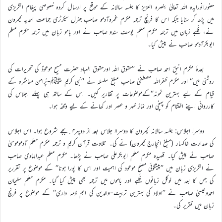
حضورانورایدہ اللہ تعالیٰ بنصرہ العزیز کا جلسہ سالانہ کے موقع پر ارسال کردہ خصوصی پیغام انگریزی
میں پڑھ کر سنایا جبکہ اس کا فرنچ ترجمہ مکرم غمروآدمو صاحب جنرل سیکرٹری جماعت احمدیہ کیمرون
نے، فُلبے زبان میں ترجمہ مکرم معلم یوسف سندو صاحب نے اور بامو زبان میں ترجمہ مکرم معلم
ابوبکرآدمو صاحب نے پیش کیا۔
بعدہٗ مکرم انیق احمد صاحب نے ’’حقوق اللہ اورحقوق العباد حضرت مسیح موعودؑ کی تحریرات کی
روشنی میں‘‘ اور مکرم ظفراللہ مصطفیٰ صاحب مبلغ سلسلہ نے ’’نبی کریم ﷺ-پُرامن معاشرہ کے
قیام کے لیے بہترین نمونہ‘‘کےموضوعات پر تقاریر کیں۔ اس کے ساتھ ہی پہلے اجلاس کی
کارروائی اپنے اختتام کو پہنچی اور نماز ظہر و عصر اور کھانے کے لیے وقفہ ہوا۔
دوسرا اجلاس: جلسہ سالانہ کیمرون کا دوسراا جلاس بعد از دوپہر۴؍بجے شروع ہوا۔ اس اجلاس
کی صدارت خاکسار (مبلغ انچارج کیمرون) نے کی۔ تلاوت قرآن کریم و ترجمہ مکرم معلم آدموموسیٰ
صاحب نے پیش کیا۔ قصیدہ مکرم معلم ابوبکرعلی صاحب نے پڑھا۔ مکرم معلم عبدالہادی صاحب
نے انگریزی زبان میں ’’پیشگوئی مصلح موعود کی اہمیت اور اس کا پورا ہونا‘‘ کے موضوع پر تقرریر
کی جس کا بعد میں لوکل زبانوں فُلبے اور باموں میں ترجمہ بھی پیش کیا گیا۔ مکرم معلم سلیمان
احمدوعیسیٰ صاحب نے ’’اولاد کی بہترین تربیت-والدین کی اہم ذمہ داری‘‘ کے موضوع پر فرنچ
زبان میں تقریر کی۔