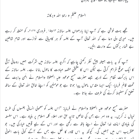
السلام علیکم و رحمۃ اللہ وبرکاتہ
مجھے بہت خوشی ہے کہ آپ اپنا بارھواں جلسہ سالانہ ۱۴و۱۵؍فروری ۲۰۲۶ء کو منعقد کر رہے
ہیں۔ میری دلی دعا ہے کہ اللہ تعالیٰ آپ کے جلسہ کو ہر کامیابی سے نوازے اور تمام شاملین
بے شمار برکتوں کے وارث بنیں۔
آپ کو یہ بات ہمیشہ پیش نظر رکھنی چاہیے کہ اگرچہ جلسہ سالانہ میں شرکت ہمیں روحانی ترقی
کا ایک موقع فراہم کرتی ہے لیکن اس کا حقیقی مقصد عبادت کا ماحول بنانا ہے۔ جلسہ سالانہ کے
اس بابرکت نظام کے ذریعہ جسے حضرت مسیح موعود علیہ الصلوٰۃ والسلام نے الٰہی ہدایت کے
تحت قائم فرمایا، ایک ایسا مقدس ماحول پیدا ہوتا ہے جو مومنین کو اپنے خالق اللہ تعالیٰ کے ساتھ
تعلق کو مضبوط کرنے کی طرف لے جاتا ہے۔
حضرت مسیح موعود علیہ الصلوٰۃ والسلام نے فرمایا: ’’اس جلسہ کو معمولی انسانی جلسوں کی طرح
خیال نہ کریں۔ یہ وہ امر ہے جس کی خالص تائید حق اور اعلاءِ کلمہ اسلام پر بنیاد ہے۔ اس سلسلہ
کی بنیادی اینٹ خدا تعالیٰ نے اپنے ہاتھ سے رکھی ہے اور اس کے لیے قومیں طیارکی ہیں۔ جو
عنقریب اس میں آملیں گی۔ کیونکہ یہ اس قادر کا فعل ہے جس کے آگے کوئی بات انہونی