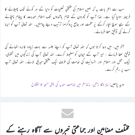
سب سے اہم بات یہ کہ ہمیں اسلام کی حقیقی تعلیمات کو دنیا کے ہر کونے تک پھیلانے کا
فریضہ سونپا گیا ہے۔ لہٰذا آپ کو کیمرون کے تمام باشندوں تک اسلام احمدیت کا پیغام پہنچانے
کے لیے سوچ بچار کرکے پُر حکمت اور جامع پروگرامز ترتیب دینے چاہئیں۔ اللہ تعالیٰ آپ کو ایسا
کرنے کی توفیق عطا فرمائے۔
آخر میں، میں دعا کرتا ہوں کہ اللہ تعالیٰ آپ کو اپنے جلسہ سے بہت زیادہ فائدہ اٹھانے کی
توفیق عطا فرمائے ، نیز آپ کے ایمان کو مضبوط کرے۔ اللہ تعالیٰ آپ کی زندگیوں میں تقویٰ،
نیک عمل اور اسلام اور انسانیت کی خدمت کی طرف ایک حقیقی تبدیلی لائے۔ اللہ تعالیٰ آپ
سب پر رحم کرے۔
مزید پڑھیں:
ماہا جنگا ریجن، مڈغاسکر میں جماعت احمدیہ کی پہلی مسجد کا افتتاح
مختلف مضامین اور جماعتی خبروں سے آگاہ رہنے کے