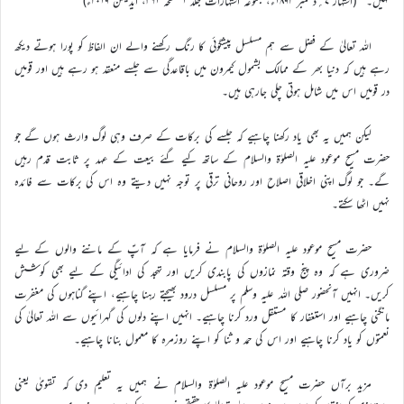
نہیں۔‘‘ (اشتہار ۷؍دسمبر ۱۸۹۲ء، مجموعہ اشتہارات جلد ۱ صفحہ ۳۶۱، ایڈیشن ۲۰۱۹ء)
اللہ تعالیٰ کے فضل سے ہم مسلسل پیشگوئی کا رنگ رکھنے والے ان الفاظ کو پورا ہوتے دیکھ
رہے ہیں کہ دنیا بھر کے ممالک بشمول کیمرون میں باقاعدگی سے جلسے منعقد ہو رہے ہیں اور قومیں
در قومیں اس میں شامل ہوتی چلی جارہی ہیں۔
لیکن ہمیں یہ بھی یاد رکھنا چاہیے کہ جلسے کی برکات کے صرف وہی لوگ وارث ہوں گے جو
حضرت مسیح موعود علیہ الصلوٰۃ والسلام کے ساتھ کیے گئے بیعت کے عہد پر ثابت قدم رہیں
گے۔ جو لوگ اپنی اخلاقی اصلاح اور روحانی ترقی پر توجہ نہیں دیتے وہ اس کی برکات سے فائدہ
نہیں اٹھا سکتے۔
حضرت مسیح موعود علیہ الصلوٰۃ والسلام نے فرمایا ہے کہ آپؑ کے ماننے والوں کے لیے
ضروری ہے کہ وہ پنج وقتہ نمازوں کی پابندی کریں اور تہجد کی ادائیگی کے لیے بھی کوشش
کریں۔ انہیں آنحضور صلی اللہ علیہ وسلم پر مسلسل درود بھیجتے رہنا چاہیے، اپنے گناہوں کی مغفرت
مانگنی چاہیے اور استغفار کا مستقل ورد کرنا چاہیے۔ انہیں اپنے دلوں کی گہرائیوں سے اللہ تعالیٰ کی
نعمتوں کو یاد کرنا چاہیے اور اس کی حمد و ثنا کو اپنے روزمرہ کا معمول بنانا چاہیے۔
مزید برآں حضرت مسیح موعود علیہ الصلوٰۃ والسلام نے ہمیں یہ تعلیم دی کہ تقویٰ یعنی