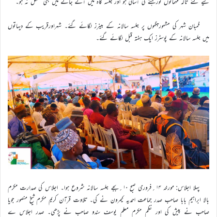
لیے گئے تاکہ مہمانوں کورہنے کی آسانی ہو اور جلسہ گاہ میں آنے جانے میں بھی مشکل نہ ہو۔
فمبان شہر کی مشہورجگہوں پر جلسہ سالانہ کے بینرز لگائے گئے۔ شہراورقریب کے دیہاتوں
میں جلسہ سالانہ کے پوسٹرز ایک ہفتہ قبل لگائے گئے۔
پہلا اجلاس: مورخہ ۱۴؍فروری صبح ۱۰؍بجے جلسہ سالانہ شروع ہوا۔ اجلاس کی صدارت مکرم
بالا ابراہیم بابا صاحب صدر جماعت احمدیہ کیمرون نے کی۔ تلاوت قرآن کریم مکرم شیخ منصور جویا
صاحب نے پیش کی اور نظم مکرم معلم یوسف سندو صاحب نے پڑھی۔ صدر اجلاس ے