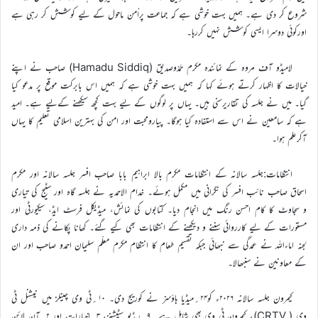
شروع کر دی ہے۔ ہمیں بہت خوشی ہے کہ جماعت پراُمن ماحول کے لیے کوشش کر رہی ہے
اورکوئی دوسرا ایسی کوشش نہیں کررہا۔
لامیڈو آف مروہ کے نمائندہ مکرم حَمَدُوصدیق (Hamadu Siddiq) صاحب نے اپنے
خیالات کا اظہار کرتے ہوئے کہا کہ ہمیں بہت خوشی ہے کہ ہمیں اس بابرکت موقع پر مدعو کیا
گیا۔ میں نے جلسہ کی تقاریرسنی ہیں۔ یہاں پر لوگوں کے لیے بہت کچھ سیکھنے کےلیے ہے۔ امید
ہے کہ سامعین نے اس سے استفادہ کیا ہوگا۔ پیارومحبت اور امن کی بہترین اسلامی تعلیم کا یہاں
آکرعلم ہوا۔
انتظامات:جلسہ سالانہ کے انتظامات مکرم بالا ابراہیم بابا صاحب افسر جلسہ سالانہ اور مکرم
اسحاق صاحب نائب افسر کی نگرانی میں مکمل ہوئے۔ خدام الاحمدیہ نے جلسہ گاہ اور سٹیج کی تیاری
و سجاوٹ کا کام احسن رنگ میں انجام دیا۔ کتابوں کی نمائش، میڈیکل فرسٹ ایڈ، سیکیورٹی اور
مستورات کے لیے کارروائی سننے و دیکھنے کے انتظامات بھی کیے گئے۔ کھانا پکانے کی ذمہ داری
لجنہ اماءاللہ نے عمدگی سے نبھائی جبکہ تقسیم طعام کا انتظام مکرم معلّم سلیمان احمدو صاحب اور ان
کے معاونین نے سنبھالا۔
کیمرون جلسہ سالانہ ۲۰۲۶ء کو۲۴؍میڈیا ہاؤسز نے کوریج دی۔ ۱۰؍ٹی وی چینلز میں نیشنل ٹی
وی ( CRTV)، کیمرون ٹی وی بھی شامل ہے۔ ۹؍ریڈیو سٹیشنز، ۳؍اخبارات اور ۲؍آن لائن