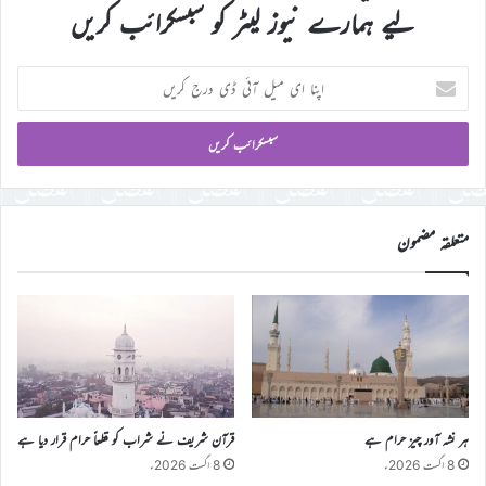
لیے ہمارے نیوز لیٹر کو سبسکرائب کریں
اپنا
ای
میل
آئی
ڈی
درج
کریں
متعلقہ مضمون
ہر نشہ آور چیز حرام ہے
قرآن شریف نے شراب کو قطعاً حرام قرار دیا ہے
8 اگست 2026ء
8 اگست 2026ء