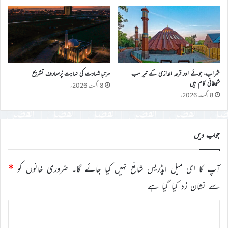
شراب، جوئے اور قرعہ اندازی کے تیر سب
مرتبۂ شہادت کی نہایت پُرمعارف تشریح
شیطانی کام ہیں
8 اگست 2026ء
8 اگست 2026ء
جواب دیں
آپ کا ای میل ایڈریس شائع نہیں کیا جائے گا۔
ضروری خانوں کو
*
سے نشان زد کیا گیا ہے
ت
ب