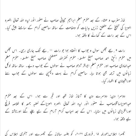
نماز مغرب و عشاء کے بعد مکرم معلم ابراہیم تیجانی صاحب نے حضور انور ایدہ اللہ تعالیٰ بنصرہ
العزیز کی تبلیغ کے متعلق زرّیں ہدایات کو وضاحت کے ساتھ سامعین کرام کے سامنے پیش کیا۔
اس کے بعد رات کے کھانے کا وقفہ ہوا۔
رات ۹؍بجے مجلس سوال و جواب کا انعقاد ہوا جو رات ۱۱؍بجے تک جاری رہی۔ اس مجلس
میں مکرم انیق احمد صاحب مبلغ سلسلہ، مکرم ظفراللہ مصطفیٰ صاحب مبلغ سلسلہ، مکرم معلم
عبدالہادی صاحب اور مکرم معلم ابوبکر آدمو صاحب نے سوالوں کے جواب دیے۔ ساتھ ساتھ لوکل
زبانوں میں ترجمہ بھی ہوتا رہا۔ سامعین کرام نے بہت دلچسپی سے سوالوں کے جواب سنے
اوراطمینان کا اظہار کیا۔
دوسرا دن: دوسرے دن کا آغاز نماز تہجد اور فجر سے ہوا۔ اس کے بعد مکرم
عبدالعزیزسانگوصاحب نے حضور انور ایدہ اللہ تعالیٰ بنصرہ العزیزکے خطبہ جمعہ کا خلاصہ فرنچ
اورانگریزی زبانوں میں سنایا۔ اس کے بعد احباب کرام آرام کے لیے چلے گئے اورناشتہ کے
لیے وقفہ ہوا۔
تیسرا اجلاس:مورخہ ۱۵؍فروری ۲۰۲۶ء کو جلسہ سالانہ کے تیسرے اور آخری اجلاس کی