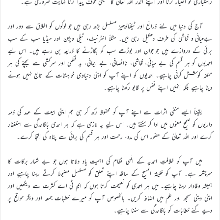
راستبازی کو اختیار کرنا اور اپنے اندر اللہ تعالیٰ کا حقیقی خوف پیدا کرنا نہایت ضروری ہے۔
آج کی دنیا میں نئے ذرائع اور ٹیکنالوجیز مسلسل بڑھ رہی ہیں جو لوگوں کو اخلاق سے دور اور
بےحیائی و فحاشی کی طرف دھکیل رہی ہیں۔ مثلاً انٹرنیٹ، ٹیلی ویژن اور میڈیا سب کے سب
برائی کے دروازے ہیں جو جوان اور بوڑھے سب کو بگاڑنے کا ذریعہ بن رہے ہیں۔ اس لیے
احمدیوں کو ہر قسم کی بے حیائی، فحاشی، ناانصافی، بے ایمانی، بد نظمی اور سرکشی سے بچنے کی ہر
ممکنہ کوشش کرنی چاہیے۔ احمدیوں کو اپنے آپ کو اپنی دنیاوی خواہشات کے تابع نہیں ہونے
دینا چاہیے بلکہ انہیں اپنے نفس پر قابو رکھنا چاہیے۔
یقیناً ایسے منفی اثرات سے اپنے آپ کو محفوظ رکھ کر ہی ہم اپنی بیعت کے عہد کی ذمہ
داریوں کو صحیح معنوں میں ادا کر سکتے ہیں۔ اس لیے یہ لازمی ہے کہ ہر احمدی باقاعدگی سے استغفار
کرے اور اللہ تعالیٰ کے حضور اس کی مدد، رحمت اور ہر قسم کی برائی سے پناہ کی التجا کرے۔
میں آپ کو خلافتِ احمدیہ کے الٰہی نظام کی اہمیت یاد دلاتا ہوں جو بے شمار برکات کا
سرچشمہ ہے۔ آپ کو خلیفۃ المسیح کے ساتھ اپنے تعلق کو مسلسل مضبوط کرتے رہنا چاہیے اور
ہمیشہ وفادار رہنا چاہیے۔ میں ہر احمدی کو نصیحت کرتا ہوں کہ ایم ٹی اے کثرت سے دیکھیں اور
اپنی دینی سمجھ اور علم میں اضافہ کریں۔ بالخصوص آپ کو میرے خطبات جمعہ اور دیگر مواقع پر
دیے گئے خطابات کو باقاعدگی سے سننا چاہیے۔