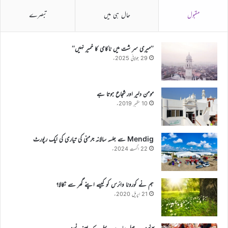
مقبول
حال ہی میں
تبصرے
’’میری سر شت میں ناکامی کا خمیر نہیں‘‘
29 جولائی 2025ء
مومن دلیر اور شجاع ہوتا ہے
10 ستمبر 2019ء
Mendig سے جلسہ سالانہ جرمنی کی تیاری کی ایک رپورٹ
22 اگست 2024ء
ہم نے کورونا وائرس کو کیسے اپنے گھر سے نکالا؟
21 اپریل 2020ء