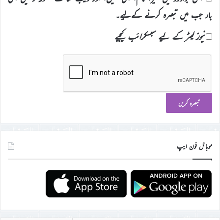
بار جب میں تبصرہ کرنے کےلیے۔
نیوز لیٹر کے لیے سبسکرائب کیجیے
موبائل فون ایپ