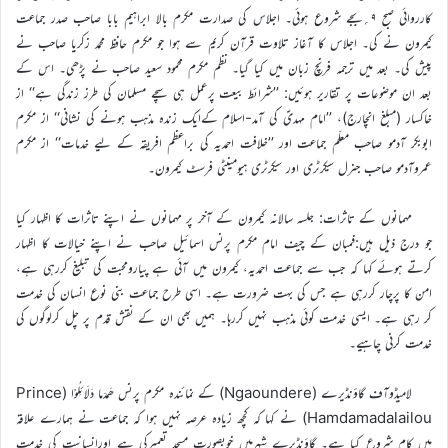
کارروائی صبح ۹؍بجے شروع ہوئی۔ اجلاس کی صدارت مکرم بالا ابراہیم بابا صاحب صدر جماعت
کیمرون نے کی۔ اجلاس کا آغاز تلاوت قرآن کریم سے ہوا جو مکرم حافظ محمد زکریا صاحب نے
پیش کی۔ بعد میں ترجمہ فرنچ زبان میں کیا گیا۔ نظم مکرم محمود سعید صاحب نے پڑھی۔ اس کے
بعد ان موضوعات پر تقاریر ہوئیں: ’’شرائط بیعت پرعمل ہی سچے مسلمان کی طرز زندگی ہے‘‘ از
خاکسار (مبلغ انچارج)، ’’امام مہدیؑ کی آمد-اسلام کےایک زندہ مذہب ہونے کی نشانی‘‘ از مکرم
ابوبکر آدمو صاحب معلّم جماعت اور ’’خلافت احمدیہ کی براعظم افریقہ کے لیے خدمات‘‘ از مکرم
عمروآدمو صاحب جنرل سیکرٹری اور سیکرٹری ہیومینٹی فرسٹ کیمرون۔
مہمانوں کے تاثرات: جلسہ سالانہ کیمرون کے آخر پر مہمانوں نے اپنے تاثرات کا اظہار کیا
جو درج ذیل ہیں:فمبان کے چیف امام مکرم پرنس اسمائیل صاحب نے اپنے خیالات کا اظہار
کرتے ہوئے کہا کہ جب سے جماعت احمدیہ، کیمرون میں آئی ہے پیارومحبت کی تبلیغ کررہی ہے،
امن کا پرچار کررہی ہے جس کی بہت ضرورت ہے۔ اسی طرح جماعت بنی نوع انسان کی خدمت
کر رہی ہے۔ ایسی خدمت کوئی مذہب نہیں کررہا۔ ہمیں بھی ان کے نقش قدم پر چل کرلوگوں کی
خدمت کرنی چاہیے۔
لامیڈوآف گاؤنڈیرے (Ngaoundere) کے نمائندہ مکرم پرنس ھَمدَما دَلَائِلُوْا (Prince
Hamdamadalailou) نے کہا کہ کچھ زیادہ عرصہ نہیں ہوا کہ جماعت نے ہمارے علاقہ
میں کام شروع کیا ہے۔ گاؤنڈیرے شہرمیں خوبصورت مسجد تعمیرکی ہے اورانسانیت کی خدمت