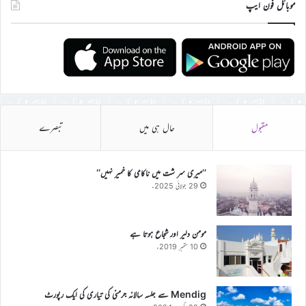
موبائل فون ایپ
مقبول
حال ہی میں
تبصرے
’’میری سر شت میں ناکامی کا خمیر نہیں‘‘
29 جولائی 2025ء
مومن دلیر اور شجاع ہوتا ہے
10 ستمبر 2019ء
Mendig سے جلسہ سالانہ جرمنی کی تیاری کی ایک رپورٹ