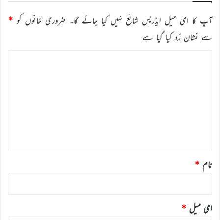
آپ کا ای میل ایڈریس شائع نہیں کیا جائے گا۔
ضروری خانوں کو
*
سے نشان زد کیا گیا ہے
ت
ب
ص
ر
ہ
*
نام
*
ای میل
*