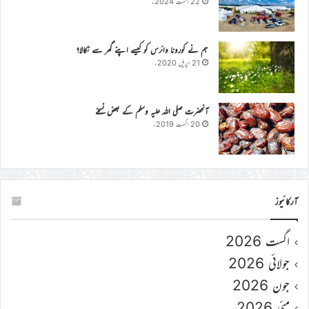
22 اگست 2024ء
ہم نے کورونا وائرس کو کیسے اپنے گھر سے نکالا؟
21 اپریل 2020ء
آنحضرت صلی اللہ علیہ وسلم کے بعض نسخے
20 اگست 2019ء
آرکائیوز
اگست 2026
جولائی 2026
جون 2026
مئی 2026