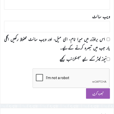
ویب‌ سائٹ
اس براؤزر میں میرا نام، ای میل، اور ویب سائٹ محفوظ رکھیں اگلی
بار جب میں تبصرہ کرنے کےلیے۔
نیوز لیٹر کے لیے سبسکرائب کیجیے