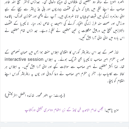
بنصرہ العزیز کے ساتھ دو مبلغین کی ملاقاتوں کی ویڈیو دکھائی گئی۔ بعدازاں ڈاکٹر سمیع اللہ طاہر
صاحب نے اپنے لیکچر میں بتایا کہ دل کی مختلف بیماریوں اور ہائی بلڈ پریشر سے بچنے کے لیے
اپنی روزمرہ زندگی میں مثبت تبدیلیاں لانا ضروری ہیں۔ آپ نے اچھی اور متوازن خوراک، باقاعدہ
ورزش اور صحت مند طرزِ زندگی اختیار کرنے کی اہمیت پر خاص زور دیا۔ نائیجیریا کے مختلف
ریجنززمیں تبلیغ میں درپیش مشکلات پر تین مبلغین نے لیکچرز دیے۔ بعد ازاں تمام مبلغین نے
اس بارہ میں اپنی اپنی آرا پیش کیں۔
نماز عصر کے بعد اس ریفریشر کورس کا اختتامی اجلاس منعقد ہوا جس میں مہمان خصوصی کے
طور پر مکرم امیر صاحب نائیجیریا بھی شریک ہوئے۔ یہ اجلاس interactive session
تھا۔ لہٰذا اکثر مبلغین نے امیر صاحب سے سوالات کيے اور اپنی آرا پیش کیں۔ یہ اجلاس ہر
لحاظ سے کامیاب رہا۔ آخر پر مکرم امیر صاحب نے دعا کروائی اور یوں یہ ریفریشر کورس اپنے
اختتام کو پہنچا۔
(رپورٹ: سید اطہر محمود۔ نمائندہ الفضل انٹرنیشنل)
مزید پڑھیں:
مجلس خدام الاحمدیہ فن لینڈ کے زیر اہتمام دوسری تبلیغی ورکشاپ