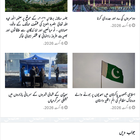
دوسروں کی مدد اور ہمدردی کرنا
جلسہ سالانہ برطانیہ ۲۰۲۶ء کے موقع پر حضورِ انور ایّدہ
الله تعالیٰ بنصرہ العزیز کی مختلف ممالک کے وفود،
6 اگست 2026ء
مہمانان ، نَو مبائعین اور نمائندگان سے ملاقاتوں اور
بصیرت افروز راہنمائی کا مختصر اجمالی خاکہ
6 اگست 2026ء
اسلامی جمہوریہ پاکستان میں احمدیوں پر ہونے والے
سویڈن کے شمالی شہروں کے سرمائی بازاروں میں
دردناک مظالم کی الَم انگیز داستان
تبلیغی سرگرمیاں
6 اگست 2026ء
6 اگست 2026ء
جواب دیں