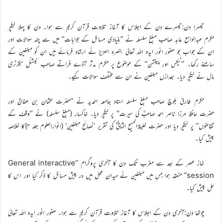
تیسرا دن:تیسرے دن کے اجلاس کا آغاز تلاوت قرآن کریم سے ہوا۔ دن کا پہلا لیکچر
مکرم عبدالواسع عابد صاحب مبلغ سلسلہ نے ’’بنیادی مسائل کے جوابات‘‘ میں سے چند سوالات اور
ان کے جواب جو حضور انور ایدہ اللہ تعالیٰ بنصرہ العزیز نے ارشاد فرمائے ہیں ان کو مبلغین کے
سامنے رکھا۔ ’’ٹیکس اور پینشن‘‘ کے موضوع پر مکرم مدثر آڈے فراتے صاحب نیشنل سیکرٹری
مال نے لیکچر دیا۔ بعدازں مبلغین نے ان سے مختلف سوالات کیے۔
مکرم طارق بلوچ صاحب مبلغ سلسلہ استاد جامعہ احمدیہ نے ’’حضرت عثمان بن عفانؓ اور
حضرت حافظ مرزا ناصر احمد صاحبؒ کی سیرت‘‘ پر لیکچر دیا۔ خاکسار (مبلغ سلسلہ) نے ’’وقف کے
تقاضوں‘‘ پر لیکچر دیا اور حضرت خلیفةالمسیح الثانیؓ کی تقریر ’نصائح مبلغین‘ (انوارالعلوم جلد ۳)کا خلاصہ
پیش کیا۔
نماز عصر کے بعد سے مغرب تک دن کا آخری پروگرام ’’General interactive
session‘‘ منعقد ہوا جس میں مبلغین نے میدان عمل میں در پیش مسائل کا ذکر کیا اور اس کا
حل پیش کیا۔
چوتھا دن:آخری دن کے اجلاس کا آغاز تلاوت قرآن کریم سے ہوا۔ حضور انور ایدہ اللہ تعالیٰ