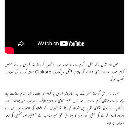
محض اللہ تعالیٰ کے فضل و کرم سے جماعت احمدیہ نائیجیریا کو ریفریشر کورس برائے مبلغین
کرام مورخہ ۱۷تا۲۰؍مئی ۲۰۲۶ء کو بمقام نیشنل ہیڈکوارٹرز Ojokoro منعقد کرنے کی سعادت
نصیب ہوئی۔
مورخہ ۱۷؍مئی کو نماز عصر کے بعد ریفریشر کورس پروگرام کا باقاعدہ آغاز شام ساڑھے چار
بجے تلاوت قرآن کریم سےہوا۔ بعد ازاں مکرم الحاجی عبدالعزیز الاتویے صاحب امیر جماعت احمدیہ
نائیجیریا نے اپنی افتتاحی تقریر میں شرکاء کو ریفریشر کورس کے انعقاد کی اہمیت اور اس سے
بھرپور فائدہ اٹھانے کی تلقین کی۔ دن کا پہلا لیکچر بھی امیر صاحب نے ’مبلغین اور معلّمین کی ذمہ
داریاں‘ پر دیا۔