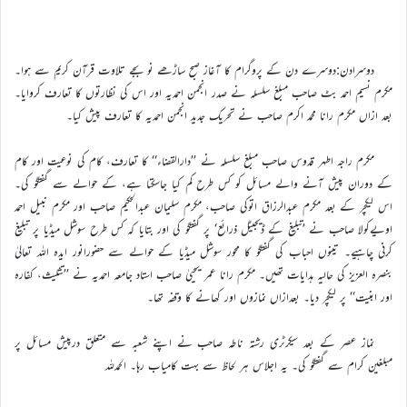
دوسرادن:دوسرے دن کے پروگرام کا آغاز صبح ساڑھے نو بجے تلاوت قرآن کریم سے ہوا۔
مکرم نسیم احمد بٹ صاحب مبلغ سلسلہ نے صدر انجمن احمدیہ اور اس کی نظارتوں کا تعارف کروایا۔
بعد ازاں مکرم رانا محمد اکرم صاحب نے تحریک جدید انجمن احمدیہ کا تعارف پیش کیا۔
مکرم راجہ اطہر قدوس صاحب مبلغ سلسلہ نے ’’دارالقضاء‘‘ کا تعارف، کام کی نوعیت اور کام
کے دوران پیش آنے والے مسائل کو کس طرح کم کیا جاسکتا ہے، کے حوالے سے گفتگو کی۔
اس لیکچر کے بعد مکرم عبدالرزاق اتوکی صاحب، مکرم سلیمان عبدالحکیم صاحب اور مکرم نبیل احمد
اویےکولا صاحب نے ’تبلیغ کے ڈیجیٹل ذرائع‘ پر گفتگو کی اور بتایا کہ کس طرح سوشل میڈیا پر تبلیغ
کرنی چاہیے۔ تینوں احباب کی گفتگو کا محور سوشل میڈیا کے حوالے سے حضورانور ایدہ اللہ تعالیٰ
بنصرہ العزیز کی حالیہ ہدایات تھیں۔ مکرم رانا عمر یحییٰ صاحب استاد جامعہ احمدیہ نے ’’تثلیث، کفارہ
اور ابنیت‘‘ پر لیکچر دیا۔ بعدازاں نمازوں اور کھانے کا وقفہ تھا۔
نماز عصر کے بعد سیکرٹری رشتہ ناطہ صاحب نے اپنے شعبہ سے متعلق درپیش مسائل پر
مبلغین کرام سے گفتگو کی۔ یہ اجلاس ہر لحاظ سے بہت کامیاب رہا۔ الحمدللہ