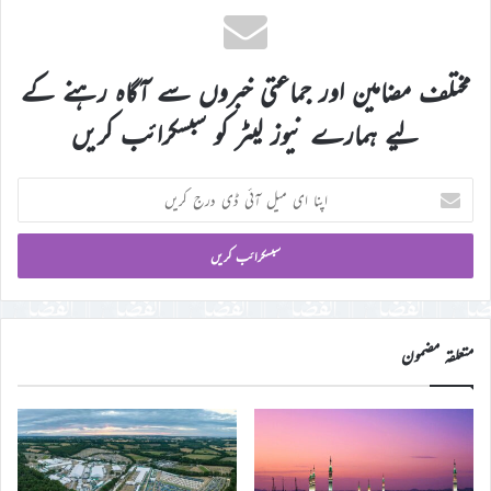
مختلف مضامین اور جماعتی خبروں سے آگاہ رہنے کے
لیے ہمارے نیوز لیٹر کو سبسکرائب کریں
اپنا
ای
میل
آئی
ڈی
درج
کریں
متعلقہ مضمون