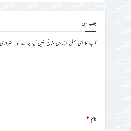
جواب دیں
آپ کا ای میل ایڈریس شائع نہیں کیا جائے گا۔
ضروری 
ت
ب
ص
ر
ہ
*
نام
*