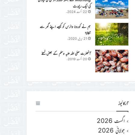
کی ایک رپورٹ
22 اگست 2024ء
ہم نے کورونا وائرس کو کیسے اپنے گھر سے
نکالا؟
21 اپریل 2020ء
آنحضرت صلی اللہ علیہ وسلم کے بعض نسخے
20 اگست 2019ء
آرکائیوز
اگست 2026
جولائی 2026