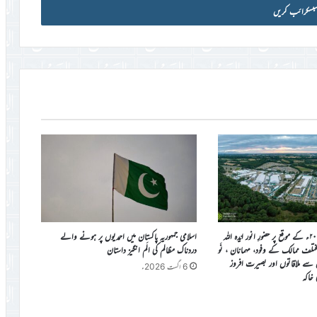
جلسہ سالانہ برطانیہ ۲۰۲۶ء کے موقع پر حضورِ انور ایّدہ الله
اسلامی جمہوریہ پاکستان میں احمدیوں پر ہونے والے
ی مختلف ممالک کے وفود، مہمانان ، نَو
دردناک مظالم کی الَم انگیز داستان
ن سے ملاقاتوں اور بصیرت افروز
6 اگست 2026ء
ی خاکہ