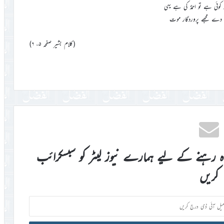
 کوئی ہے تو احمدؐ کی ہے یہی
ی دے مجھے پروردگار موت
(کلام بشیر صفحہ ۵، ۶)
اہ رہنے کے لیے ہمارے نیوز لیٹر کو سبسکرائب
کریں