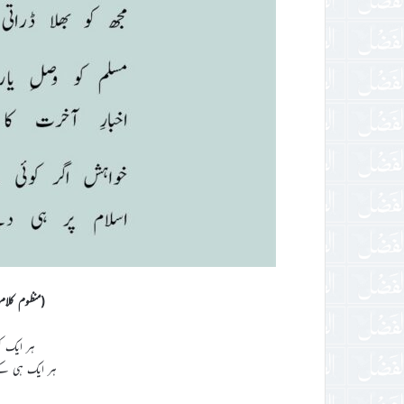
(منظوم کلام
ہر ایک کو
ہر ایک ہی کے