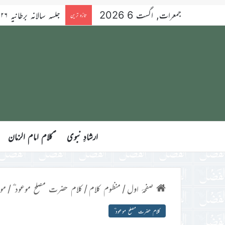
جمعرات, اگست 6 2026
تازہ ترین
ارشادِ نبوی
ؑکلام امام الزمان
صفحۂ اول
/
منظوم کلام
/
کلام حضرت مصلح موعود ؓ
/
مو
کلام حضرت مصلح موعود ؓ