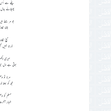
پنجے سے اُس
پھیلائے جال 
جو مر مٹے ہی
جتنا نکا
تیغِ نگاہ
ڈرتا نہیں ک
میری دُکھ
ہوتی ہے دل ہی
مرنا تو وص
مجھ کو بھلا 
مسلم کو وص
اخبارِ آخر