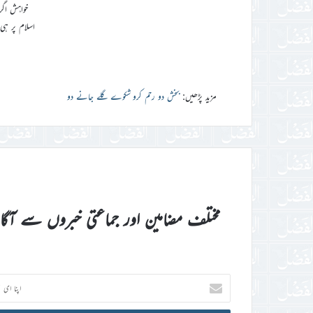
خواہش اگر
اسلام پر ہ
مزید پڑھیں:
بخش دو رحم کرو شکوے گلے جانے دو
مختلف مضامین اور جماعتی خبروں سے آگ
اپنا
ای
میل