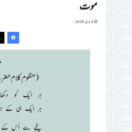
موت
4 جولائی 2026ء
ook