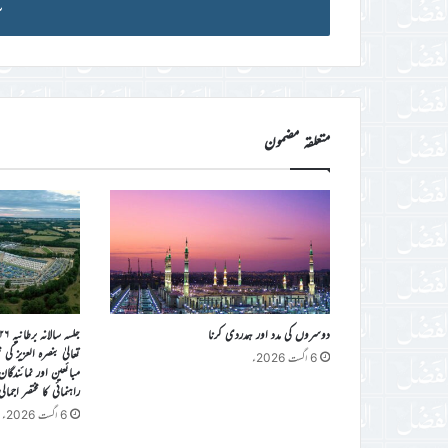
آئی
ڈی
درج
کریں
متعلقہ مضمون
دوسروں کی مدد اور ہمدردی کرنا
تعالیٰ بنصرہ العزیز ک
6 اگست 2026ء
مبائعین اور نمائندگا
راہنمائی کا مختصر اجمال
6 اگست 2026ء