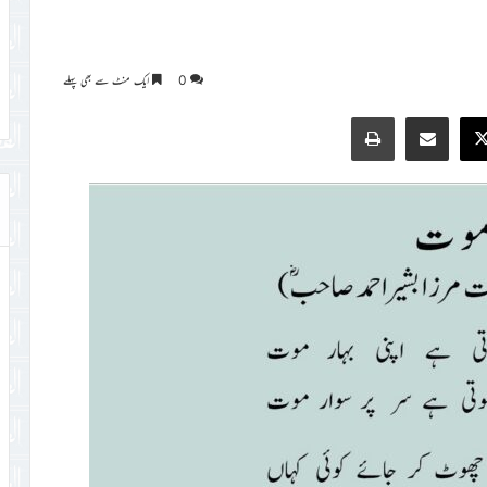
0
ایک منٹ سے بھی پہلے
Print
Share via Email
Faceb
X