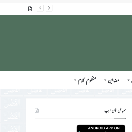
جلسہ سالانہ برطانیہ ۲۰۲۶ء کے موقع پر حضورِ انور ایّدہ الله تعالیٰ بنصرہ العزیز کی مختلف ممالک کے وفود، مہمانان ، نَو مبائعین اور نمائندگان سے ملاقاتوں اور بصیرت افروز راہنمائی کا مختصر اجمالی خاکہ
گذشتہ شمارے
مضامین
منظوم کلام
موبائل فون ایپ