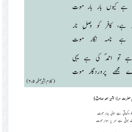
 حضرت مرزا بشیر احمد صاحبؓ)
 دکھاتی ہے اپنی بہار موت
 ہوتی ہے سر پر سوار موت