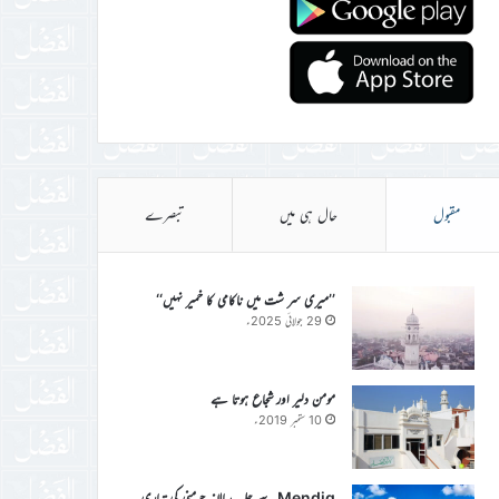
مقبول
حال ہی میں
تبصرے
’’میری سر شت میں ناکامی کا خمیر نہیں‘‘
29 جولائی 2025ء
مومن دلیر اور شجاع ہوتا ہے
10 ستمبر 2019ء
Mendig سے جلسہ سالانہ جرمنی کی تیاری