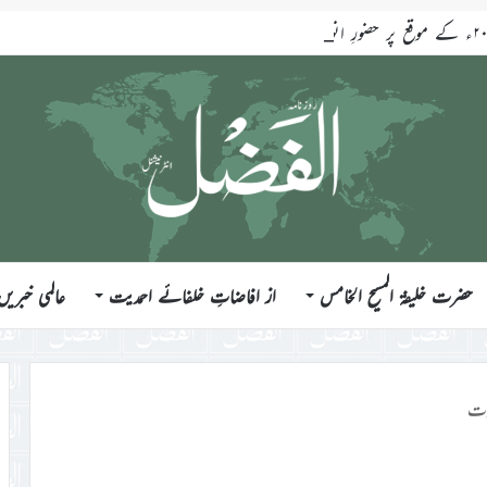
حضرت خلیفۃ المسیح الخامس
از افاضاتِ خلفائے احمدیت
عالمی خبریں
ت