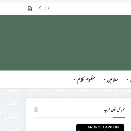
جلسہ سالانہ برطانیہ ۲۰۲۶ء کے موقع پر حضورِ انور ایّدہ الله تعالیٰ بنصرہ العزیز کی مختلف ممالک کے وفود، مہمانان ، نَو مبائعین اور نمائندگان سے ملاقاتوں اور بصیرت افروز راہنمائی کا مختصر اجمالی خاکہ
گذشتہ شمارے
مضامین
منظوم کلام
موبائل فون ایپ