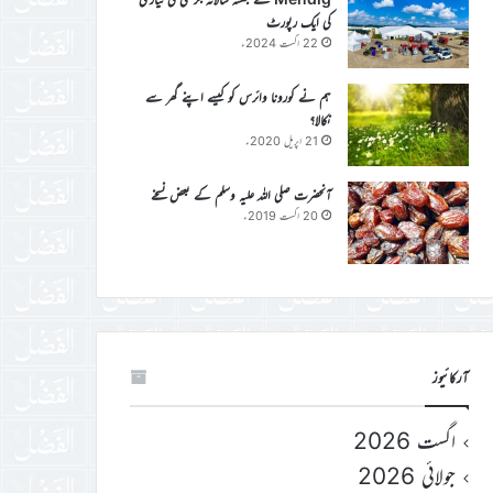
کی ایک رپورٹ
22 اگست 2024ء
ہم نے کورونا وائرس کو کیسے اپنے گھر سے
نکالا؟
21 اپریل 2020ء
آنحضرت صلی اللہ علیہ وسلم کے بعض نسخے
20 اگست 2019ء
آرکائیوز
اگست 2026
جولائی 2026