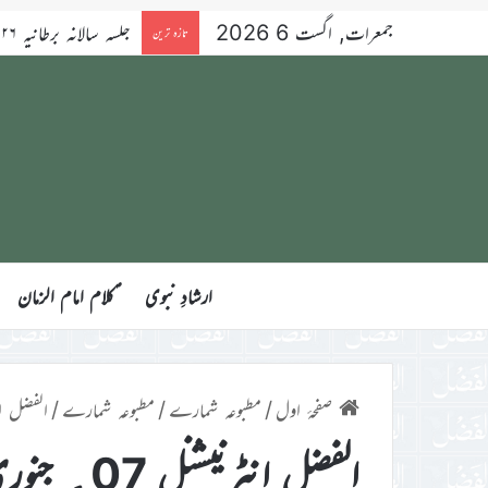
جمعرات, اگست 6 2026
تازہ ترین
ارشادِ نبوی
ؑکلام امام الزمان
صفحۂ اول
/
مطبوعہ شمارے
/
مطبوعہ شمارے
/
الفضل انٹرنیشن
الفضل انٹرنیشنل 07؍ جنوری 2020ء