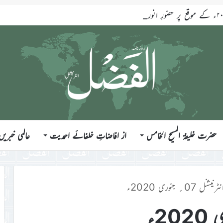
حضرت خلیفۃ المسیح الخامس
از افاضاتِ خلفائے احمدیت
عالمی خبریں
ل 07؍ جنوری 2020ء