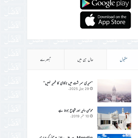
مقبول
حال ہی میں
تبصرے
’’میری سر شت میں ناکامی کا خمیر نہیں‘‘
29 جولائی 2025ء
مومن دلیر اور شجاع ہوتا ہے
10 ستمبر 2019ء
Mendig سے جلسہ سالانہ جرمنی کی تیاری