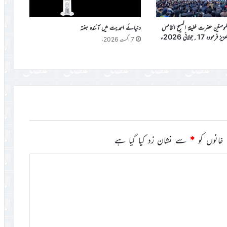
المومنین حضرت خلیفۃ المسیح الخامس
دنیائے احمدیت میں آئندہ ہفتہ
دہ 17؍جولائی 2026ء
7 اگست 2026ء
خانوں کو
*
سے نشان زد کیا گیا ہے