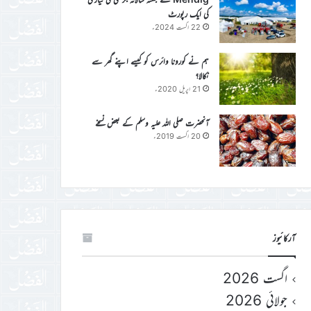
کی ایک رپورٹ
22 اگست 2024ء
ہم نے کورونا وائرس کو کیسے اپنے گھر سے
نکالا؟
21 اپریل 2020ء
آنحضرت صلی اللہ علیہ وسلم کے بعض نسخے
20 اگست 2019ء
آرکائیوز
اگست 2026
جولائی 2026