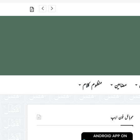
گذشتہ شمارے
مضامین
منظوم کلام
موبائل فون ایپ