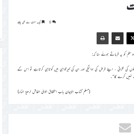
یت
0
ایک منٹ سے بھی پہلے
Print
Share via Email
Faceb
X
سلم کو یہ فرماتے ہوئے سنا کہ:
لوگوں کی نگرانی ، اپنے فرض کی ادائیگی اور ان کی خیرخواہی میں کوتاہی کرتاہے تو اس کے
 نہیں کرے گا‘‘۔
(مسلم کتاب الایمان باب استحقاق الوالی الغاش لرعیۃ النار)