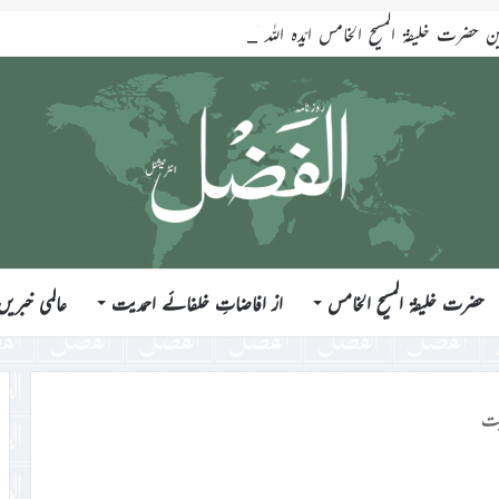
ضرت خلیفۃ المسیح الخامس ایّدہ اللہ تعالیٰ بنصرہ العزیز فرمودہ 17؍جولائی 2026ء
حضرت خلیفۃ المسیح الخامس
از افاضاتِ خلفائے احمدیت
عالمی خبریں
یت