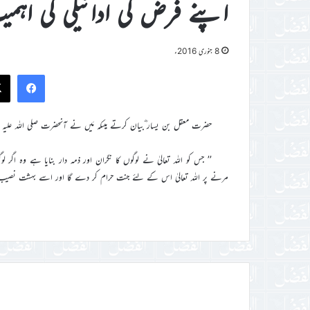
اپنے فرض کی ادائیگی کی اہم
8 جنوری 2016ء
ook
حضرت معقل بن یسار ؓبیان کرتے ہیںکہ مَیں نے آنحضرت صلی اللہ علیہ و 
’’ جس کو اللہ تعالیٰ نے لوگوں کا نگران اور ذمہ دار بنایا ہے وہ اگر 
مرنے پر اللہ تعالیٰ اس کے لئے جنت حرام کر دے گا اور اسے بہشت نصیب