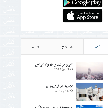
مقبول
حال ہی میں
تبصرے
’’میری سر شت میں ناکامی کا خمیر نہیں‘‘
29 جولائی 2025ء
مومن دلیر اور شجاع ہوتا ہے
10 ستمبر 2019ء
Mendig سے جلسہ سالانہ جرمنی کی تیاری