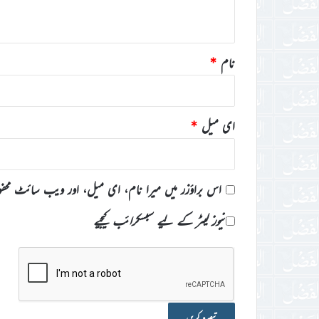
*
نام
*
ای میل
*
اس براؤزر میں میرا نام، ای میل، اور ویب سائٹ محف
نیوز لیٹر کے لیے سبسکرائب کیجیے