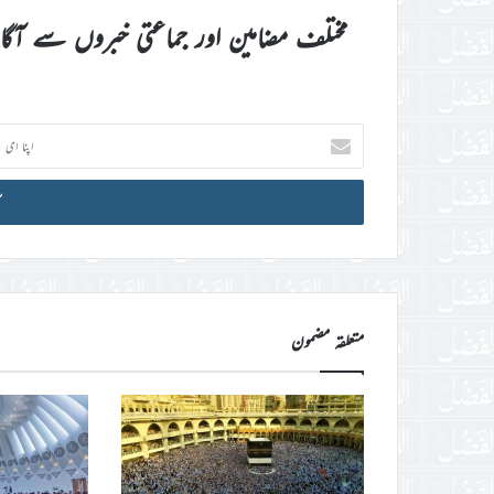
مختلف مضامین اور جماعتی خبروں سے آگ
اپنا
ای
میل
آئی
ڈی
درج
کریں
متعلقہ مضمون