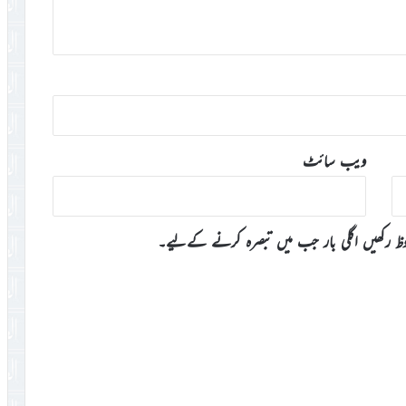
ویب‌ سائٹ
وظ رکھیں اگلی بار جب میں تبصرہ کرنے کےلیے۔