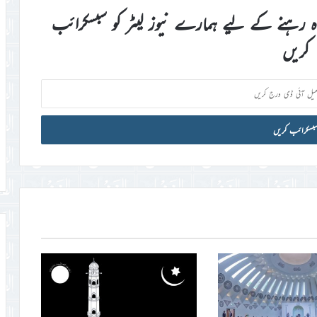
اہ رہنے کے لیے ہمارے نیوز لیٹر کو سبسکرائب
کریں