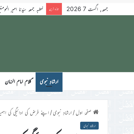
جمعہ, اگست 7 2026
خطبہ جمعہ سیّدنا امیر المومنین ح
تازہ ترین
ارشادِ نبوی
ؑکلام امام الزمان
صفحۂ اول
/
ارشادِ نبوی
/
اپنے فرض کی ادائیگی کی اہم
ارشادِ نبوی