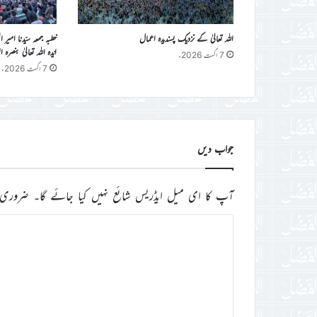
اللہ تعالیٰ کے نزدیک پسندیدہ اعمال
خطبہ جمعہ سیّدنا امیر 
ایّدہ اللہ تعالیٰ بنصرہ العزیز فرمو
7 اگست 2026ء
7 اگست 2026ء
جواب دیں
آپ کا ای میل ایڈریس شائع نہیں کیا جائے گا۔
ضروری 
ت
ب
ص
ر
ہ