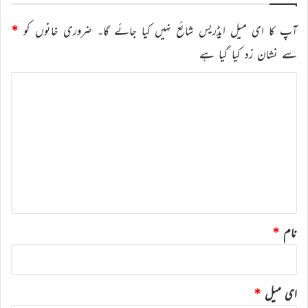
آپ کا ای میل ایڈریس شائع نہیں کیا جائے گا۔
ضروری خانوں کو
*
سے نشان زد کیا گیا ہے
ت
ب
ص
ر
ہ
*
نام
*
ای میل
*