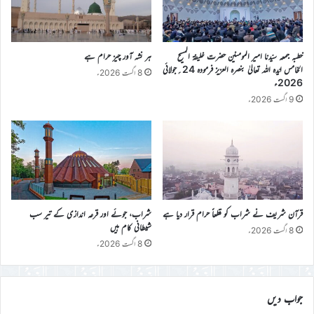
خطبہ جمعہ سیّدنا امیر المومنین حضرت خلیفۃ المسیح
ہر نشہ آور چیز حرام ہے
الخامس ایّدہ اللہ تعالیٰ بنصرہ العزیز فرمودہ 24؍جولائی
8 اگست 2026ء
2026ء
9 اگست 2026ء
قرآن شریف نے شراب کو قطعاً حرام قرار دیا ہے
شراب، جوئے اور قرعہ اندازی کے تیر سب
شیطانی کام ہیں
8 اگست 2026ء
8 اگست 2026ء
جواب دیں