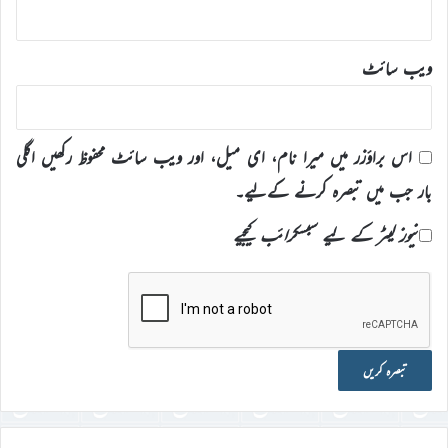
ویب‌ سائٹ
اس براؤزر میں میرا نام، ای میل، اور ویب سائٹ محفوظ رکھیں اگلی
بار جب میں تبصرہ کرنے کےلیے۔
نیوز لیٹر کے لیے سبسکرائب کیجیے