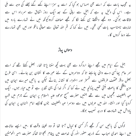
یہ عجیب بات ہے کہ اسے بھی احساس ہو گیا کہ اسے یہ سزا اپنے کہے گئے جملے کی وجہ سے ملی
ہے۔ اس کی دلیل یہ ہے کہ جیل سے رہائی کے بعد ایک روز اتفاق سے سرِراہ اس سے
ملاقات ہوگئی۔ وہ مجھے دیکھتے ہی کہنے لگا کہ مجھے معاف کردوکیونکہ مَیں نے تمہارے بارہ میں
نہایت نامناسب بات کہی تھی۔ مَیں نے کہا کہ تم اللہ تعالیٰ سے معافی مانگو اور مَیں بھی تمہارے
لئے دعا کروں گا۔
دسواں پہاڑ
جیل کے ایام میں مجھے اپنے اردگرد سے بھی بہت کچھ سننا پڑتا تھا۔ بعض کہتے تھے کہ اسے
سر عام پھانسی دے دینی چاہئے تا کہ دوسروں کے لئے عبرت کا نشان بن جائے۔ اسی طرح
بعض دیگر مختلف طریقوں سے تمسخر اور استہزاء کا نشانہ بناتے لیکن یہ باتیں میرے ایمان میں
مزید پختگی کا باعث بنتی تھیں چنانچہ میں نے کہا کہ اگر خدا کی یہی تقدیر ہے تو میں تیار ہوں۔ ایک
عبد اللطیف عجمیوں میں سے تھے جنہیں حضرت مسیح موعود علیہ السلام پر ایمان کے جرم میں شہید
کردیا گیا اور انشاء اللہ میں عربوں میں سے دوسرا عبد اللطیف بنوں گاجسے امام الزمان پر ایمان کی
پاداش میں شہادت کا درجہ نصیب ہوگا۔
لوگوں کی باتیں سن کر مجھے اگر کسی کا خیال آتا تھا تو وہ خلیفۂ وقت کا ،میں ایسے حالات
میں اپنے احمدی احباب کے ذریعہ حضور انور کی خدمت میں پیغام بھجواتا تھاکہ حضرت امیر المومنین