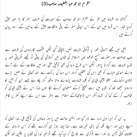
مکر م ابو محمد عبد اللطیف صاحب(3)
گزشتہ دو اقساط میں ہم نے مکرم ابو محمد صاحب کے احمدیت کی طرف سفر کا بڑا حصہ پیش
کردیا تھا۔ اس قسط میں ان کے اس ایمانی سفر کے باقی واقعات پیش کئے جائیں گے۔ وہ بیان
کرتے ہیں :
جیل میں مجھے جسمانی طور پر توکوئی اذیّت نہیں پہنچائی گئی لیکن مختلف کارندوں کی طرف سے
جب جماعت اور حضرت مسیح موعود علیہ السلام کی شان میں گستاخی کی جاتی تو مجھے نفسیاتی طور پر
شدید اذیت سے گزرنا پڑتا۔ لیکن اس طرح دعا کی بھی توفیق ملتی اور مَیں ملاقات کے لئے آنے
والے احمدی احباب کو بھی اس کی تلقین کرتا۔اس دعا کی برکت سے اللہ تعالیٰ نے ہمیں بڑے
نشان دکھائے۔ مثلاً چینی قیدی کو کلمۂ شہادت پڑھانے والا واقعہ گزر چکا ہے جسے سن کر جیل کا
داروغہ سمجھا تھا کہ شاید میں اسے تبلیغ کرکے مسلمان کرنے لگا ہوں لہٰذا اس نے چینی قیدی کو
مخاطب کر کے کہا کہ تمہاراکفر اس (ابومحمد)کے اسلام سے بہتر ہے اس لئے اپنے کفر پر قائم
رہو۔
یہ سن کر میرا دل درد سے بھر گیا اور ایسی حالت میں پُرسوز دعاؤں کی توفیق ملی۔خدا تعالیٰ کو
اپنے دین اور اپنے کلمہ کی بڑی غیرت ہے۔ لہٰذا چند روز ہی گزرے تھے کہ اس داروغہ کے
خلاف کوئی کیس بنا اور اسے نوکری سے فارغ کر دیا گیا۔مجھے تو خیر خدا کی تقدیر پر یقین تھا لیکن