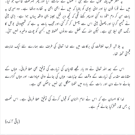
یہ منظرمحض چند لمحوں کے لئے ہی آنکھوں کے سامنے آیا اور پھر بسرعت غائب ہو گیا۔
میں نے فورًا فون لیا اور اپنی بیوی کو بتایا کہ میں نے ابھی ابھی یہ نظارہ دیکھا ہے۔ وہ میری یہ
بات سن کر دم بخود رہ گئی اورپھر کہنے لگی کہ کچھ دیر قبل بعینہٖ یہی واقعہ یہاں ہوا ہے، بڑی بیٹی
نے شیمپو گرایا اور چھوٹی بیٹی اس سے پھسل کر گر گئی،اورعجیب بات یہ ہے کہ شمیپووالی بوتل کا
رنگ بھی نیلا ہی ہے۔ لیکن اللہ کے فضل سے دونوں محفوظ ہیں ،کسی کو چوٹ وغیرہ نہیں آئی۔
یہ بلا شبہ قرب خلافت کی برکات میں سے خدا تعالیٰ کی طرف سے ہمارے لئے ایک نہایت
قیمتی تحفہ تھا۔
اس کے بعد اللہ تعالیٰ نے دو بار مجھے قادیان کی زیارت کی توفیق بھی عطا فرمائی۔ وہاں کے
مقامات مقدسہ کی زیارت کے وقت کے جذبات، وہاں کی جانے والی عبادات، اور وہاں گزارے
جانے والے دن اور رات کے بارہ میں لکھنا مشکل ہی نہیں ناممکن بھی ہے۔
خدا کا احسان ہے کہ اس نے امام الزمان کو قبول کرنے کی توفیق عطا فرمائی ہے۔ اس نعمت
پر جس قدر شکرکیا جائے کم ہے۔
(باقی آئندہ)