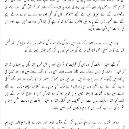
آرام آتا اورمحض چند دن کے بعد بیماری پھرمزید شدّت کے ساتھ عود کر آتی تھی۔ اور دوسری
درخواست کے لئے میری اہلیہ نے مجھے خصوصی تاکید کی تھی اور وہ ہمارے ہونے والے بچے
کے لئے تھی۔ جس کے بارہ میں ڈاکٹرز نے کہا تھا کہ بچے کی پوزیشن درست نہیں ہے اور اس
کی ولادت آپریشن سے ہوگی۔
جب میں نے ہر دو امور کے بارہ میں دعا کی درخواست کی توحضورانور نے فرمایا کہ اللہ فضل
فرمائے گااور تمہیں بھی شفا مل جائے گی اور بچہ کی پیدائش بھی نارمل ہوجائے گی۔
گو مجھے خلیفہ ٔ وقت کی دعاؤں کی قبولیت کا تو ذاتی طور پر بھی تجربہ تھا لیکن یہ احساس نہ تھا
کہ خلیفہ ٔ وقت کی زبان مبارک سے نکلنے والے الفاظ بھی دعا کا رنگ رکھتے ہیں اور اللہ تعالیٰ کی
بارگاہ میں قبولیت کا درجہ پا جاتے ہیں۔ لہٰذا میں یہی سمجھا کہ حضور انور کا مذکورہ بالا جملہ مجھے تسلی
دینے کے لئے ہے۔لیکن جب میں واپس اپنے ملک آیا تو پیارے آقا کی زبان مبارک سے نکلے
ہوئے ان دعائیہ کلمات کا پہلا نشان یوں ظاہر ہوا کہ وہ خارش جس کا علاج کرا کرا کے مَیں
تھک گیا تھا اورایک سال سے اس تکلیف میں گرفتار تھا وہ خلیفہ ٔ وقت کی دعاسے مکمل طور پر
ختم ہوگئی اور اب تک اس کا نام ونشان تک نہیں ہے۔
دوسرا نشان ہمارے ہاں بچہ کی پیدائش کے وقت ظاہر ہوا۔ ہمارے ہاں ہسپتالوں میں بچہ