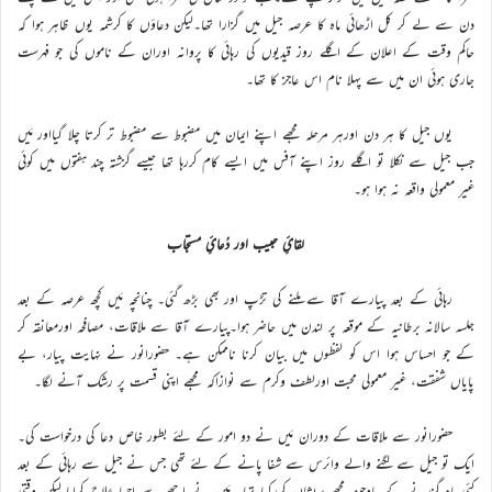
دن سے لے کر کل اڑھائی ماہ کا عرصہ جیل میں گزارا تھا۔لیکن دعاؤں کا کرشمہ یوں ظاہر ہوا کہ
حاکم وقت کے اعلان کے اگلے روز قیدیوں کی رہائی کا پروانہ اوران کے ناموں کی جو فہرست
جاری ہوئی ان میں سے پہلا نام اس عاجز کا تھا۔
یوں جیل کا ہر دن اورہر مرحلہ مجھے اپنے ایمان میں مضبوط سے مضبوط تر کرتا چلا گیااور مَیں
جب جیل سے نکلا تو اگلے روز اپنے آفس میں ایسے کام کررہا تھا جیسے گزشتہ چند ہفتوں میں کوئی
غیر معمولی واقعہ نہ ہوا ہو۔
لقائِ حبیب اور دُعائِ مستجاب
رہائی کے بعد پیارے آقا سے ملنے کی تڑپ اور بھی بڑھ گئی۔ چنانچہ مَیں کچھ عرصہ کے بعد
جلسہ سالانہ برطانیہ کے موقعہ پر لندن میں حاضر ہوا۔پیارے آقا سے ملاقات، مصافحہ اورمعانقہ کر
کے جو احساس ہوا اس کو لفظوں میں بیان کرنا ناممکن ہے۔ حضورانور نے نہایت پیار، بے
پایاں شفقت، غیر معمولی محبت اورلطف وکرم سے نوازاکہ مجھے اپنی قسمت پر رشک آنے لگا۔
حضورانور سے ملاقات کے دوران مَیں نے دو امور کے لئے بطور خاص دعا کی درخواست کی۔
ایک تو جیل سے لگنے والے وائرس سے شفا پانے کے لئے تھی جس نے جیل سے رہائی کے بعد
کئی ماہ گزرنے کے باوجود مجھے پریشان کررکھا تھا۔ مَیں نے اچھے سے اچھا علاج کرایا لیکن وقتی