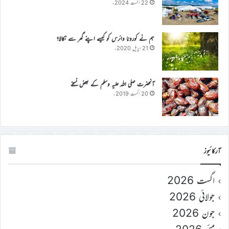
22 اگست 2024ء
ہم نے کورونا وائرس کو کیسے اپنے گھر سے نکالا؟
21 اپریل 2020ء
آنحضرت صلی اللہ علیہ وسلم کے بعض نسخے
20 اگست 2019ء
آرکائیوز
اگست 2026
جولائی 2026
جون 2026