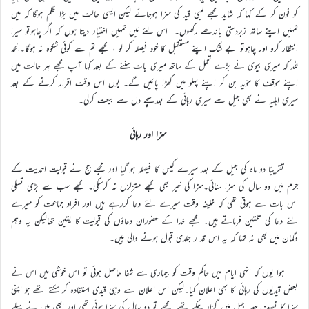
کو فون کر کے کہا کہ شاید مجھے لمبی قید کی سزا ہوجائے لیکن ایسی حالت میں بڑا ظلم ہوگا کہ میں
تمہیں اپنے ساتھ زبردستی باندھے رکھوں۔ اس لئے مَیں تمہیں اختیار دیتا ہوں کہ اگر چاہوتو میرا
انتظار کرو اور چاہوتو بے شک اپنے مستقبل کا خود فیصلہ کر لو ، مجھے تم سے کوئی شکوہ نہ ہوگا۔الحمد
للہ کہ میری بیوی نے بڑے تحمل کے ساتھ میری بات سننے کے بعد کہا آپ مجھے ہر حالت میں
اپنے موقف کا مؤید بن کر اپنے پہلو میں کھڑا پائیں گے۔ یوں اس وقت اقرار کرنے کے بعد
میری اہلیہ نے بھی جیل سے میری رہائی کے بعدسچے دل سے بیعت کرلی۔
سزا اور رہائی
تقریبًا دو ماہ کی جیل کے بعد میرے کیس کا فیصلہ ہو گیا اور مجھے جج نے قبولیت احمدیت کے
جرم میں دو سال کی سزا سنائی۔سزا کی خبر بھی مجھے متزلزل نہ کرسکی۔ مجھے سب سے بڑی تسلی
اس بات سے ہوتی تھی کہ خلیفہ وقت میرے لئے دعا کررہے ہیں اور افراد جماعت کو میرے
لئے دعا کی تلقین فرماتے ہیں۔ مجھے خدا کے حضوران دعاؤں کی قبولیت کا یقین تھالیکن یہ وہم
وگمان میں بھی نہ تھا کہ یہ اس قد ر جلدی قبول ہونے والی ہیں۔
ہوا یوں کہ انہی ایام میں حاکم وقت کو بیماری سے شفا حاصل ہوئی تو اس خوشی میں اس نے
بعض قیدیوں کی رہائی کا بھی اعلان کیا۔لیکن اس اعلان سے وہی قیدی استفادہ کر سکتے تھے جو اپنی
سزا کا نصف حصہ جیل میں گزار چکے تھے۔مجھے تو دو سال کی سزا ہوئی تھی اور ابھی میں نے پہلے