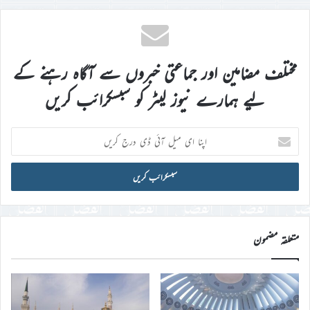
مختلف مضامین اور جماعتی خبروں سے آگاہ رہنے کے
لیے ہمارے نیوز لیٹر کو سبسکرائب کریں
اپنا
ای
میل
آئی
ڈی
درج
کریں
متعلقہ مضمون