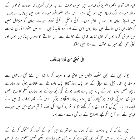
ایدہ اللہ تعالیٰ بنصرہ العزیز کی خدمت میں میری طرف سے یہ عرض کردیں کہ احمدیت تو خون کے
ساتھ میرے رگ وریشہ میں سما چکی ہے۔ اس لئے حضورانور میرے بارہ میں پریشان نہ ہوں۔
میں اپنے ایمان اور عہد پر قائم ہوں۔ کوئی دھمکی ، کوئی خوف میرے ایمان کو متزلزل نہیں
کرسکتا۔میں جس علاقے میں رہتا ہوں اس کے ارد گرد 9پہاڑ ہیں ، اور میں حضور انور کی خدمت
میں عرض کرتا ہوں کہ اپنی ثبات قدمی کے حوالے سے اس علاقے کا دسواں پہاڑ میں ہوں اور
کوئی بھی مجھے میرے موقف سے ہٹا نہیں سکتا۔
إِنّی مُہِیْنٌ مَنْ أَرَادَ إِھَانَتَک
چونکہ مَیں نے تین مختلف جیلوں میں اپنی قید کا عرصہ گزارا تھا اس لئے کئی دارغوں سے
واسطہ پڑا تھا۔ جیل سے رہائی کے بعد ایک روزاتفاقًا ایک داروغے سے ملاقات ہوئی اور ہمارے
مابین بعض دینی امور کے بارہ میں بات چیت ہونے لگی۔کچھ دیرکے بعد ہماری گفتگو کا رخ بعض
دنیاوی امور کی طرف ہو گیااور کسی بات پرہمارا اختلاف ہوگیا۔ اس کے غلط موقف کی میں نے
ایک دو بار تصحیح کی تو وہ زچ ہو کر کہنے لگا کہ تم ہو کون؟ کل تک تو تم میری جیل میں میرے
قیدی تھے اور آج آکرمجھے اصلاح کے بھاشن دے رہے ہو۔
میں نے کہا کہ یہ درست ہے کہ ہمارے معاشرے میں کسی کے کردار کو مشکوک کرنے کے
لئے اس کے بارہ میں اتنا کہنا ہی کافی ہے کہ وہ جیل میں رہا ہے۔لیکن تمہیں معلوم ہے کہ مَیں