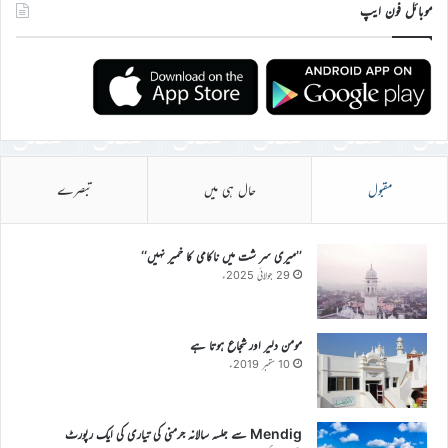
موبائل فون ایپ
مقبول
حال ہی میں
تبصرے
’’میری سر شت میں ناکامی کا خمیر نہیں‘‘
29 جولائی 2025ء
مومن دلیر اور شجاع ہوتا ہے
10 ستمبر 2019ء
Mendig سے جلسہ سالانہ جرمنی کی تیاری کی ایک رپورٹ