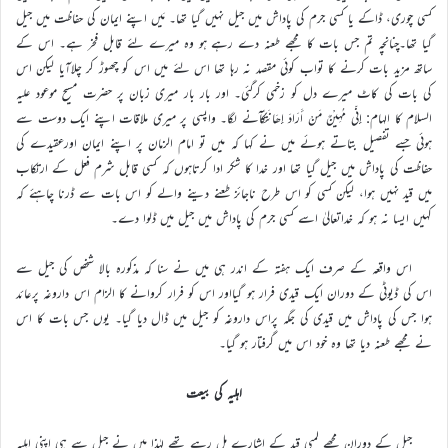
کسی چوری، ڈاکے یا کسی جرم کی پاداش میں جیل نہیں گیا تھا۔ مَیں اپنے ایمان کی حفاظت میں جیل
گیا تھا۔چنانچہ تم جس بات کا مجھے طعنہ دے رہے ہو وہ میرے لئے قابل فخر ہے۔ اس کے
ساتھ مزید بات کرنے کا تواب کوئی مقصد نہ رہا تھا اس لئے میں اس کو چھوڑ کر چلاآیا لیکن اس
کی بات کی کاٹ میرے دل کو زخمی کرگئی۔ اور بار بار میری زبان پر حضرت مسیح موعود علیہ
السلام کا الہام: إِنّی مُہِیْنٌ مَنْ أَرَادَ إِھَانَتَکَآنے لگا۔ واپسی پر میری ملاقات اپنے ایک دوست سے
ہوئی جسے تفصیل بتاتے ہوئے میں نے کہا کہ میں تو امام الزمان پر اپنے ایمان اورعقیدے کی
حفاظت کی پاداش میں جیل گیا تھا اور خدا کا شکر ادا کرتاہوں کہ کسی قابل شرم فعل کے ارتکاب
میں قید نہیں ہوا، لیکن کسی کو اس طرح ناجائز طعنے دینے والے کو اس بات سے ڈرنا چاہئے کہ
کہیں ایسا نہ ہو کہ خداتعالیٰ اسے کسی جرم کی پاداش میں جیل میں ڈلوا دے۔
اس واقعہ کے صرف ایک ہفتہ کے اندر ہی میں نے سنا کہ مذکورہ بالا شخص کی جیل سے
اس کی ڈیوٹی کے دوران ایک قیدی فرار ہو گیااور اس کو فرار کروانے کا الزام اس داروغہ پرعائد
ہوا جس کی پاداش میں قیدی کی جگہ پراس داروغہ کو جیل میں ڈال دیا گیا۔ یوں جس بات کا اس
نے مجھے طعنہ دیا تھا وہ خود اس میں گرفتار ہو گیا۔
اہلیہ کی بیعت
جیل کے دوران مجھے لمبی قید کے اشارے مل رہے تھے لہٰذا میں نے جیل سے ہی اپنی اہلیہ