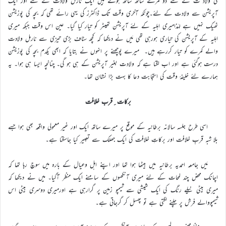
کی ولاد ت کے لئے دو کمرے ساتھ ساتھ ہوتے ہیں ایک نارمل ولادت کے لئے اور ایک
آپریشن سے ولادت کے لئے۔چونکہ آخری وقت تک ڈاکٹرز کی یہی رائے تھی کہ بچہ کی پوزیشن
ٹھیک نہیں ہے لہٰذامیری اہلیہ کے لئے آپریشن تھیٹر کو تیار کیا گیا۔ عین اس وقت جبکہ میری
اہلیہ کے آپریشن کی تیاری ہورہی تھی مَیں نے دیکھا کہ کچھ سٹاف بڑی تیزی سے نارمل ولادت
والے کمرے کو تیار کررہے ہیں۔ میرے پوچھنے پر انہوں نے بتایا کہ ابھی یکدم بچہ کی پوزیشن
درست ہوگئی ہے اور اب لگتا ہے کہ ولادت بغیر آپریشن کے ہی ہو گی۔ چنانچہ ایسا ہی ہوا۔ یہ
ہمارے لئے خلیفۂ وقت کی استجابت دعا کا بہت بڑا نشان تھا۔
برکات ِقرب خلافت
اسی طرح جلسہ سالانہ برطانیہ کے موقع پر میرے ساتھ ایک اور غیر معمولی واقعہ بھی ہوا جسے
بلا شبہ قربِ خلافت اور برکاتِ خلافت کی ایک جھلک سے تعبیر کیا جاسکتا ہے۔
مَیں جامعہ احمدیہ برطانیہ میں بیٹھا ہوا تھا اور اپنے اہل وعیال کے بارہ میں سوچ رہا تھا کہ
اچانک محض چند لمحات کے لئے میری آنکھوں کے سامنے ایک منظر آگیا۔ میں نے دیکھا کہ
میری بیٹی نیلے رنگ کی ایک شیشی سے شیمپو زمین پر گرارہی ہے اورمیری دوسری بیٹی اس
شیمپووالے فرش پر چلنے لگتی ہے تو پھسل کر گرجاتی ہے۔