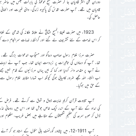
حاصل کی۔
1923ء میں حضرت خلیفۃ المسیح الثانیؓ نے علاقہ ملکانہ کی شدھی 
کر اس خدمت کے لئے تشریف لے گئے اور گرانقدر خدمات سرانجام دے کر ح
حضرت مرزا غلام رسول صاحب دعاگو اور مستجاب الدعوات بزرگ تھے۔ پنجو
تھا۔ آپ کو دعاؤں کی تاثیرات پر زبردست ایمان تھا۔ جب آپ نے ایبٹ آ
نے آپ پر مقدمہ دائر کردیا اور کہا کہ مَیں یہاں مرزائیوں کے قدم نہیں جمن
اب انشاء اللہ مجھے ضرور کامیابی ہوگی کیونکہ اب تمہارا مقابلہ غلام رسول
کے حق میں ہوگیا۔
آپ تلاوت قرآن کریم نہایت ذوق و شوق سے کرتے تھے۔ فرض کے علاو
کی امداد کے لئے آپ کے اندر ایک خاص جوش تھا اور اس میں روحانی 
ڈال کر صوبہ سرحد کی عظیم شخصیتوں کے مقابلے میں بعض غریب، مظلوم اور بیکس 
آپ 1911-12ء میں پشاور گورنمنٹ ہائی سکول کے استاد ہو کر