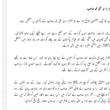
 را جہ علی محمد صاحب
فسر مال کے طور پر ریٹائر ہوئے۔ جماعت احمدیہ گجرات کے امیر ضلع رہے اور اپنے پیچھے نیک اولاد چھوڑی۔
ل قادیان میں مقیم تھے اور قیام پاکستان کے بعد پہلے گجرات اور پھر لاہور میں مستقل
 چوہدری عنایت اللہ صاحب کو انہوں نے اپنا بیٹا بنایا ہوا تھا۔ اس لحاظ سے وہ مجھے
تا۔ وہ انگلش کا سبق یاد کراتے اور اکثر دوپہر کا کھانا کھلاتے۔ بڑے مہمان نواز، بارعب
ار اکثر ان کے ہاں تشریف لاتے رہتے تھے۔
1964ء میں را جہ صاحب نے چرچ روڈ گجرات پر ایک قطعہ اراضی میاں مشتاق پگانوالہ کو بیچا اور 65 ہزار زبانی بیعانہ وصول کیا۔ بیعانہ کے بعد انہوں نے
 جوکہ غلط تھا۔ را جہ صاحب نے ڈپٹی کمشنر صاحب کو درخواست دی اور حالات بیان کئے۔ وہ
ی کروالیتے ہیں ۔ مگر راجہ صاحب نے کہا کہ میں اس بات سے انکار نہیں کرسکتا کہ میں نے