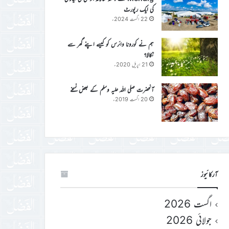
کی ایک رپورٹ
22 اگست 2024ء
ہم نے کورونا وائرس کو کیسے اپنے گھر سے
نکالا؟
21 اپریل 2020ء
آنحضرت صلی اللہ علیہ وسلم کے بعض نسخے
20 اگست 2019ء
آرکائیوز
اگست 2026
جولائی 2026