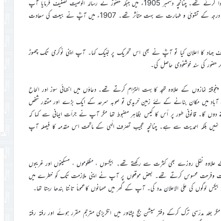
دوران بھی اکثر قادیان جا کر حضرت مسیح موعودؑ کی بابرکت مجلس میں حاضر ہوا کرتے تھے۔ چنانچہ دسمبر 1905ء میں جبکہ حضورؑ نے رسالہ الوصیت تصنیف فرمایا آپ
قادیان میں تھے۔ آپ حضرت اقدسؑ کی پاکیزہ زندگی، دینی غیرت اور انتہائی درجہ کے تقویٰ و طہارت سے بہت متأثر تھے۔ 1907ء میں آپؓ نے بیعت کی سعادت
کے خلاف جہاد کا اعلان کیا تو آپؓ نے بھی اس تحریک پر لبّیک کہا۔ آپ اپنی نوکری تک چھوڑ
ضور کی سند خوشنودی حاصل کی۔
قتہ نمازوں کے علاوہ تہجد کا بہت التزام کرتے تھے۔ دعاؤں میں انتہائی سوز اور الحاح
باد میں مکان بنانے کے لئے زمین خریدی تو صوبہ سرحد کے ایک بڑے اور مقتدر شخص
ے دوں گا۔ قانونی طور پر اُس کا کیس بظاہر مضبوط تھا مگر آپ نے جرأت ایمانی سے کہا کہ
 سے نہیں بلکہ احمدیت سے ہے۔ چنانچہ عجیب تصرّف الٰہی کے ماتحت اس مقدمہ کا فیصلہ آپ
ہ نفلی روزے بھی کثرت سے رکھتے تھے۔ بیکسوں ، مظلوموں ، مسکینوں اور غریبوں
لذت وفرحت محسوس کرتے تھے۔ بعض موقعوں پر آپ نے اپنی ملازمت تک کو خطرے میں
لوگوں کی علی الاعلان مدد کی۔ آپ کے گھر میں مہمانوں کاعموماً تانتا بندھا رہتا تھا۔
 آئے مگر جلد مدرّسی ترک کرکے دفتر سیشن جج پشاور میں انگریزی مترجم مقرر ہوئے اور رفتہ رفتہ