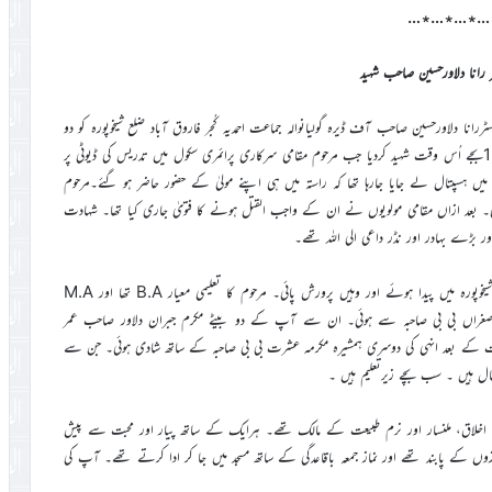
…٭…٭…٭…
ر رانا دلاورحسین صاحب شہید
ک خبر کے مطابق مکرم ماسٹررانا دلاورحسین صاحب آف ڈیرہ گولیانوالہ جماعت احمدیہ کُجر فاروق آباد ضلع شیخوپورہ کو دو
نامعلوم مسلح افراد نے فائرنگ کر کے یکم اکتوبر 2011ء کی دوپہر ساڑھے 12بجے اُس وقت شہید کردیا جب مرحوم مقامی سرکاری پرائمری سکول میں تدریس کی ڈیوٹی پر
 ہسپتال لے جایا جارہا تھا کہ راستہ میں ہی اپنے مولیٰ کے حضور حاضر ہو گئے۔مرحوم
بیعت کی توفیق پائی تھی۔ بعد ازاں مقامی مولویوں نے ان کے واجب القتل ہونے کا فتویٰ جاری کیا تھا۔ شہادت
مکرم رانا دلاور حسین صاحب 25مئی 1969ء کو بمقام ڈیرہ گولیانوالہ شیخوپورہ میں پیدا ہوئے اور وہیں پرورش پائی۔ مرحوم کا تعلیمی معیار B.A تھا اور M.A
 دو شادیاں تھیں ۔ پہلی شادی 1992ء میں مکرمہ صغراں بی بی صاحبہ سے ہوئی۔ ان سے آپ کے دو بیٹے مکرم جبران دلاور صاحب عمر
 15 سال ہیں ۔ پہلی بیوی کی وفات کے بعد انہی کی دوسری ہمشیرہ مکرمہ عشرت بی بی صاحبہ کے ساتھ شادی ہوئی۔ جن سے
خلاق، ملنسار اور نرم طبیعت کے مالک تھے۔ ہرایک کے ساتھ پیار اور محبت سے پیش
وں کے پابند تھے اور نماز جمعہ باقاعدگی کے ساتھ مسجد میں جا کر ادا کرتے تھے۔ آپ کی