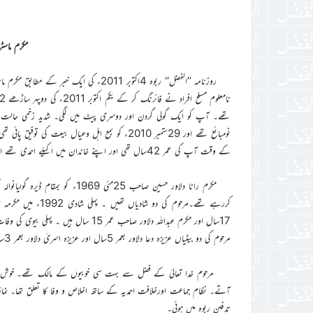
مکرم ماسٹ
روزنامہ ’’الفضل‘‘ ربوہ 4اکتوبر 2011ء کی ای
تھے۔ آپ کو ایک گولی گردن اور دوسری پیٹ میں لگی۔ شدید زخمی حالت میں
نومبائع تھے اور 29ستمبر 2010ء کو بمع اہل وعیال 
کے وقت آپ کی عمر 42سال تھی اور اپنے خاندان میں اکیلے احمدی تھے اور بڑے بہادر اور نڈر داعی الی اللہ تھے۔
کررہے تھے۔مرحوم کی
17سال اور مکرم عبداللہ دلاور صاحب عمر
مرحوم کی دو بیٹیاں عزیزہ دعا دلاور بعمر 5سال اور عزیزہ اسریٰ دلاور بعمر 3سال ہیں ۔ سب بچے زیرتعلیم ہیں ۔
مرحوم خدا تعالیٰ کے فضل سے بہت سی خوبیوں کے مالک تھے۔ خوش ا
آتے۔ نظام جماعت اورخلافت احمدیہ کے ساتھ اخلاص و وفا کا تعلق تھا۔ نماز
تدفین ربوہ میں ہوئی۔