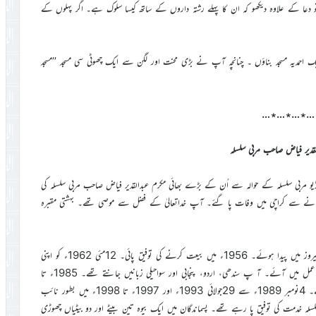
دعا کے علاوہ دیکھو کہ ان کا پہلے رشتہ داروں کے ساتھ کیسا سلوک ہے۔ اگر پہلوں کے
 احمدیہ مسجد بناؤں ۔ چنانچہ آپ نے بڑی محنت اور لگن سے ایک چھوٹی سی مسجد ’’مسجد
…٭…٭…٭…
لقدیر فیاض صاحب مربی سلسلہ
یں مکرم مسعود احمد صاحب چانڈیو مربی سلسلہ کے حوالہ سے اُن کے بڑے بھائی مکرم عبدالقدیر فیاض صاحب مربی سلسلہ کی
8؍ستمبر 2011ء کو حرکت قلب بند ہوجانے سے کراچی میں وفات پا گئے۔ آپ خداتعالیٰ کے فضل سے موصی تھے۔ بہشتی مقبرہ
مکرم عبدالقدیر فیاض صاحب 22ستمبر 1948ء کو قمرآباد ضلع نوشہرو فیروز میں پیدا ہوئے۔ 1956ء میں بیعت کرنے کی توفیق پائی۔ 12مئی 1962ء کو اپنی
زندگی وقف کی اور جامعہ احمدیہ سے شاہد کرکے یکم مئی 1974ء کو میدان عمل میں آئے۔ آ پ سندھی، اردو، پنجابی اور سواحیلی زبانیں جانتے تھے۔ 1985ء تا
1988ء اور 1993ء تا 1996ء تنزانیہ میں خدمت کی توفیق پاتے رہے۔ 4نومبر 1989ء سے 29جولائی 1993ء اور 1997ء تا 1998ء میں بطور نائب
لسلہ خدمت کی توفیق پا رہے تھے۔ پسماندگان میں ایک بیوہ تین بیٹے اور دو بیٹیاں چھوڑی