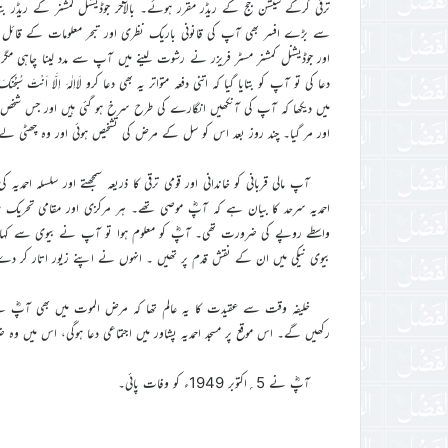
ترقی کرکے سیشن جج کے ریڈر مقرر ہوئے۔ بالآخر جوڈیشنل کمشنر کے ریڈر 
سے بڑے افسر بھی آپ کی قانونی باریک نظری اور تبحر معلومات کے قائل ا
اور جوڈیشنل کمشنر مسٹر فریزر نے رشوت لینے میں آپ سے مدد لینا چاہی 
دعا کی تو آپ کو بتایا گیا کہ اتنی دفعہ متواتر یہ بھی دعا کرو لَااِلٰہَ اِلَّا اَنْت
میں دیکھا کہ آپ کی آنکھیں انگارے کی طرح سرخ ہو گئی ہیں اور جس شخص ک
اور مر گیا۔ چند روز بعد اس کو سل کے مرض کی تشخیص ہوئی اور وہ چھٹی لے کر
آپ مالی قربانی کو خاندانی اور قومی ترقی کا ذریعہ سمجھتے اور سلسلہ احم
واسطے روپے کی ضرورت تھی۔ آپؓ کو معلوم ہوا تو آپ نے بیوی سے کہا
بیوی نیکی میں ان کے نقش قدم پر تھیں ۔ انہوں نے اپنے زیور اتار کر د
خلیفہ وقت سے عقیدت کا یہ عالم تھا کہ مرض الموت میں بھی آپؓ نے ا
رکھیں گے۔ اس موقع پر مسجد احمدیہ پشاور میں اجتماعی دعا ہوگی، اس میں وہ 
آپؓ نے 5؍اکتوبر 1949ء کو وفات پائی۔