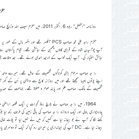
مکرم
روزنامہ ’’الفضل‘‘ ربوہ 6؍اکتوبر 2011ء میں مکرم سیف اللہ وڑائچ صاحب کا ایک مضمون شائع ہوا ہے جو مکرم راجہ علی محمد صاحب کے ذکرخیر پر مشتمل ہے۔
مکرم راجہ علی محمد صاحب PCS آفیسر تھے اور ا
آپ چوآسیدن شاہ کے قریبی گاؤں چھمبی کے رہائشی تھے۔ قیام پاکستان سے قب
رہائش اختیار کی۔ آپ ایک خواب کے ذریعہ احمدی ہوئے تھے۔ بعد وفات 1972ء میں بہشتی مقبرہ ربوہ میں دفن ہوئے۔
را جہ صاحب مرحوم بڑی گوناگوں شخصیت کے حامل تھے۔ میرے والد محترم
اپنے پوتوں جیسا سمجھتے تھے اور میں روزانہ کالج سے واپسی پر اُن کے گھر آ
شخصیت کے مالک، صاحب علم اور پابند صوم و صلوٰۃ تھے۔ جماعت کے عہدید
چاردیواری بنالی اور ایک دروازہ را جہ صاحب کی باقی زمین کی طرف رکھ لیا
کہنے لگا کہ آپ نے جو بیعانہ لیا ہے کہیں کہ میں نے نہیں لیا تو پلاٹ خال
بیعانہ لیا ہے۔ DC آپ کی ایمانداری پر حیران رہ گیا کہ ایک تو دوسری پارٹی زیادتی کررہی ہے اور یہ اپنی بات پر قائم ہیں ۔ بہرحال معاملہ رفع دفع کروادیا۔