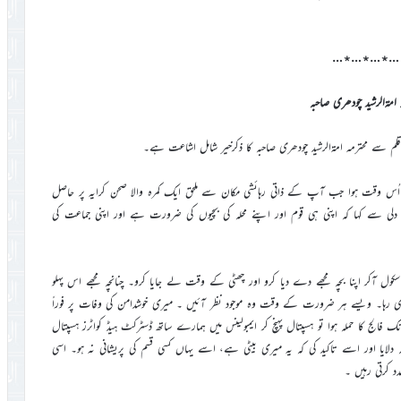
…٭…٭…٭…
 امۃالرشید چودھری صاحبہ
رف اُس وقت ہوا جب آپ کے ذاتی رہائشی مکان سے ملحق ایک کمرہ والا صحن کرایہ پر حاصل
 سے کہا کہ اپنی ہی قوم اور اپنے محلہ کی بچیوں کی ضرورت ہے اور اپنی جماعت کی
ول آکر اپنا بچہ مجھے دے دیا کرو اور چھٹی کے وقت لے جایا کرو۔ چنانچہ مجھے اس پہلو
ی رہا۔ ویسے ہر ضرورت کے وقت وہ موجود نظر آئیں ۔ میری خوشدامن کی وفات پر فوراً
ک فالج کا حملہ ہوا تو ہسپتال پہنچ کر ایمبولینس میں ہمارے ساتھ ڈسٹرکٹ ہیڈ کواٹرز ہسپتال
د آئیں اور اس ہسپتال میں اپنے ڈاکٹر بھتیجے کے ذریعہ VIP داخلہ دلایا اور اسے تاکید کی کہ یہ میری بیٹی ہے، اسے یہاں کسی قسم کی پریشانی نہ ہو۔ اسی
د کرتی رہیں ۔