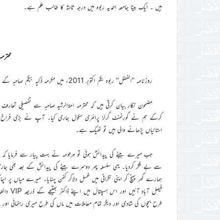
ہیں ۔ ایک بیٹا جامعہ احمدیہ ربوہ میں درجہ ثالثہ کا طالب علم ہے۔
محترمہ
روزنامہ ’’الفضل‘‘ ربوہ یکم اکتوبر 2011ء میں مکرمہ ذکیہ بیگم صاحبہ کے قلم سے محترمہ امۃالرشید چودھری صاحبہ کا ذکرخیر شامل اشاعت ہے۔
مضمون نگار بیان کرتی ہیں کہ محترمہ امۃالرشید صاحبہ سے تفصیلی تعا
کرکے ہم نے گورنمنٹ گرلز پرائمری سکول جاری کیا۔ آپ نے بڑی فراخ دلی
استانیاں پڑھانے والی ہیں تو ٹھیک ہے۔
جب میرے بیٹے کی پیدائش ہوئی تو مرحومہ نے بہت پیار سے فرمایا کہ سک
سے بے فکر کردیا۔ یہی سلسلہ پھر دوسرے بیٹے کی پیدائش کے بعد بھی جار
ہمارے گھر پہنچ کر اپنی نگرانی میں غسل دلاکر کفن پہنایا۔ میرے میاں پر اچان
فیصل آبا
طرح بچوں کی شادی اور دیگر تمام معاملات میں ماں کی طرح میری رہنمائی اور مد