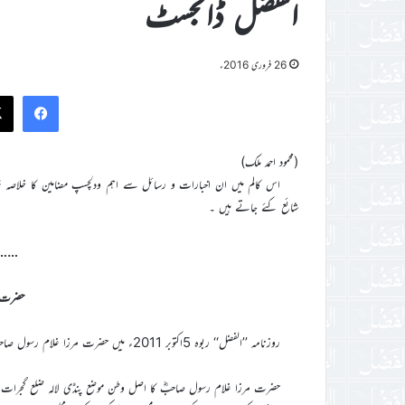
الفضل ڈائجسٹ
26 فروری 2016ء
ook
(محمود احمد ملک)
اس کالم میں ان اخبارات و رسائل سے اہم ودلچسپ مضامین کا خلاصہ پیش 
شائع کئے جاتے ہیں ۔
……
حضرت 
روزنامہ ’’الفضل‘‘ ربوہ 5اکتوبر 2011ء میں حضرت مرزا غلام رسول صاحبؓ ریڈر جوڈیشل کمشنر پشاور (یکے از 313 ) کا مختصر تعارف شامل اشاعت ہے۔
حضرت مرزا غلام رسول صاحبؓ کا اصل وطن موضع پنڈی لالہ ضلع گجرات تھ