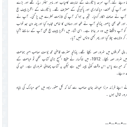
بنا دیئے گئے۔آپ سرحد ہائیکورٹ کے نہایت کامیاب اور ماہر سینئر ریڈر تھے اور بڑے
ور آپ کی محنت، دیانتداری اور پاکیزگی کے معترف تھے۔ ہائیکورٹ کے انگریز چیف جج
مگر آپ نے صاف انکار کردیا۔ نتیجہ یہ ہوا کہ آپ کی ملازمت خطرے میں پڑ گئی۔ آپ نے
َ سُبْحٰنَکَ اور تہجد بھی پڑھو۔ چنانچہ آپ نے تہجد اور دعاؤں کا خاص مجاہدہ کیا اور چند دن بعد خواب
و آپ دیکھتے ہیں وہ مر جاتا ہے۔ اسی اثناء میں انگریز چیف جج بھی آپ کے سامنے آگیا
 ولایت چلا گیا اور پھر کبھی واپس نہیں آیا۔
دیہ کی مالی تحریکوں میں ضرور حصہ لیتے تھے۔ چنانچہ حضرت قاضی محمد یوسف صاحب امیر جماعت
احمدیہ سرحد کا بیان ہے کہ آپؓ موصی تھے۔ ہر مرکزی اور مقامی تحریک میں ضرور حصہ لیتے۔ 1912ء میں خاکسار نے حقیقۃ المسیح نامی کتاب لکھی تو طباعت کے
 کہ میرے پاس اس وقت کوئی پیسہ نہیں ہے لیکن یہ کتاب چھاپنی ضروری ہے۔ ان کی
ے دیئے۔
پنے فرزند مرزا عبداللہ جان صاحب سے کہا کہ کل حضور ربوہ میں مسجد مبارک کی بنیاد
ضرور شامل ہوں ۔
…٭…٭…٭…