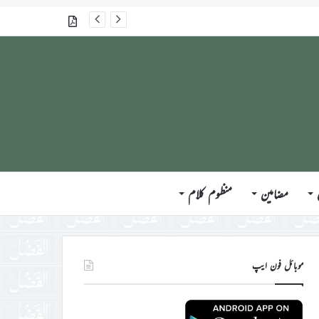
گذشتہ شمارے
مضامین
منظوم کلام
موبائل فون ایپ