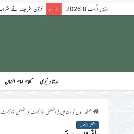
ہفتہ, اگست 8 2026
قرآن شریف نے شراب کو 
تازہ ترین
ارشادِ نبوی
ؑکلام امام الزمان
صفحۂ اول
/
مضامین
/
الفضل ڈائجسٹ
/
الفضل ڈائجسٹ
الفضل ڈائجسٹ