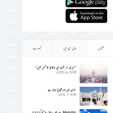
مقبول
حال ہی میں
تبصرے
’’میری سر شت میں ناکامی کا خمیر نہیں‘‘
29 جولائی 2025ء
مومن دلیر اور شجاع ہوتا ہے
10 ستمبر 2019ء
Mendig سے جلسہ سالانہ جرمنی کی تیاری