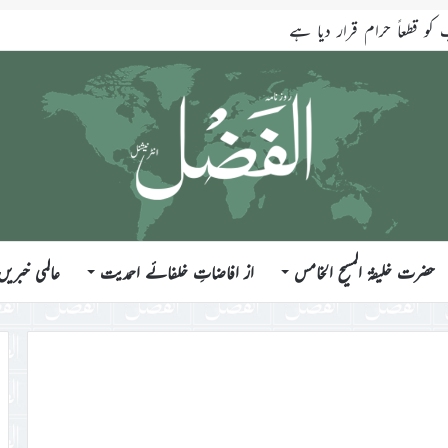
قطعاً حرام قرار دیا ہے
حضرت خلیفۃ المسیح الخامس
از افاضاتِ خلفائے احمدیت
عالمی خبریں