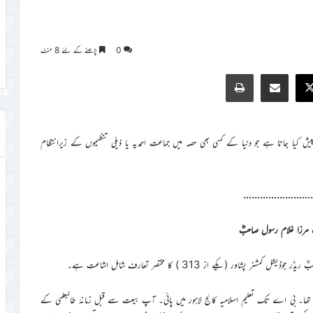
0
پڑھنے کے لئے 8 منٹ
Print
Share via Email
Faceb
X
کیا جاتا ہے جو دنیا کے کسی بھی حصہ میں جماعت احمدیہ یا ذیلی تنظیموں کے زیرانتظام
……………………
مرزا غلام رسول صاحبؓ
ا۔ بی اے تک تعلیم اسلامیہ کالج لاہور میں پائی۔ آپ بیعت سے قبل زمانۂ طالبعلمی کے