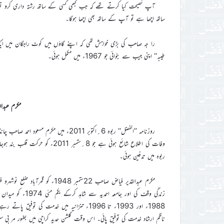
آپ نصیحت کیا کرتے تھے کہ جب کبھی کسی کے ساتھ رشتہ داری کرو تو 
ساتھ اچھا ہے تو آپ کے ساتھ بھی اچھا ہوگا۔
را جہ صاحب کی بڑی خواہش تھی کہ اپنے گاؤں میں کوٹ راجگان میں ایک
طیبہ‘‘ اپنی جیب سے بنوائی جو 1967ء میں مکمل ہوئی۔
مکرم عبدا
روزنامہ ’’الفضل‘‘ ربوہ 6؍اکتوبر 2011ء م
وفات کی اطلاع شائع ہوئی ہے جو 
ربوہ میں تدفین ہوئی۔
ناظم ارشاد خدمت کی توفیق پائی۔ اس وقت گلشن حدید کراچی میں بطور مر بی س