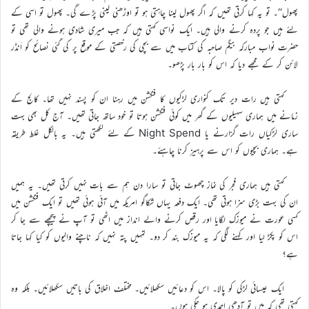
پھول‘‘۔ تو یہ کہا کرتی تھیں کہ اگر پھول لینا چاہتی ہو تو اوڑھنی لینی پڑے گی۔ پھول تو اسی کے
لئے ہیں جو پردہ کرنے والی ہیں۔ ایک نواسی کہتی ہیں کہ جب میری شادی ہونے والی تھی تو
حضرت نواب مبارکہ بیگم صاحبہ کی کتاب میں سے بچی کی رخصتی کے موقع پر کی گئی نصائح کو اَنڈر
لائن کر کے مجھے دیا کہ اس کو بار بار پڑھو۔
کہتی ہیں رات دیر تک کنواری لڑکیوں کا فنکشن میں رہنا ان کو پسند نہیں تھا۔ کالج کے
زمانے میں ہماری سہیلیوں کے گھر میں کوئی فنکشن ہوتا تو خود ساتھ جاتی تھیں۔ آج کل بھی بہت
ساری لڑکیاں رات گزارنے یا Night Spend کے لئے لکھتی ہیں۔ یہ بالکل غلط طریقہ
ہے۔ ہماری بچیوں کو اس سے پرہیز کرنا چاہئے۔
کہتی ہیں ہماری فجر کی نماز چھوٹ جاتی تو سارا دن ہم سے بات نہیں کرتی تھیں۔ یہ ہمیں
ان کی بہت بڑی سزا ہوتی تھی۔ ایک دفعہ یہاں شکاگو امریکہ میں آئی ہوئی تھیں تو ایک فنکشن میں
کسی عورت نے میوزک لگایا اور رقص کرنے والے انداز میں اٹھی تو آپ نے پیچھے سے جا کر
اس کو پکڑ لیا اور کہنے لگی کہ یہ میوزک بند کر دو۔ تمہیں پتہ نہیں کہ ناچنے والیوں کو کیا کہا جاتا
ہے؟
ایک عیسائی لڑکی کو پالا۔ اس کو دعائیں سکھلائیں۔ مختلف اخلاق کی باتیں سکھلائیں۔ بلکہ وہ
کہتی تھی کہ میں تو آدھی احمدی ہو چکی ہوں۔