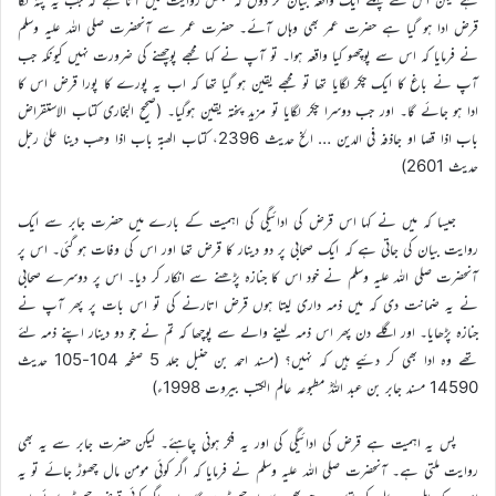
قرض ادا ہو گیا ہے حضرت عمر بھی وہاں آئے۔ حضرت عمر سے آنحضرت صلی اللہ علیہ وسلم
نے فرمایا کہ اس سے پوچھو کیا واقعہ ہوا۔ تو آپ نے کہا مجھے پوچھنے کی ضرورت نہیں کیونکہ جب
آپ نے باغ کا ایک چکر لگایا تھا تو مجھے یقین ہو گیا تھا کہ اب یہ پورے کا پورا قرض اس کا
ادا ہو جائے گا۔ اور جب دوسرا چکر لگایا تو مزید پختہ یقین ہوگیا۔ (صحیح البخاری کتاب الاستقراض
باب اذا قصا او جاذفہ فی الدین … الخ حدیث 2396، کتاب الھبۃ باب اذا وھب دینا علیٰ رجل
حدیث 2601)
جیسا کہ میں نے کہا اس قرض کی ادائیگی کی اہمیت کے بارے میں حضرت جابر سے ایک
روایت بیان کی جاتی ہے کہ ایک صحابی پر دو دینار کا قرض تھا اور اس کی وفات ہو گئی۔ اس پر
آنحضرت صلی اللہ علیہ وسلم نے خود اس کا جنازہ پڑھنے سے انکار کر دیا۔ اس پر دوسرے صحابی
نے یہ ضمانت دی کہ میں ذمہ داری لیتا ہوں قرض اتارنے کی تو اس بات پر پھر آپ نے
جنازہ پڑھایا۔ اور اگلے دن پھر اس ذمہ لینے والے سے پوچھا کہ تم نے جو دو دینار اپنے ذمہ لئے
تھے وہ ادا بھی کر دئیے ہیں کہ نہیں؟ (مسند احمد بن حنبل جلد 5 صفحہ 104-105 حدیث
14590 مسند جابر بن عبد اللہؓ مطبوعہ عالم الکتب بیروت 1998ء)
پس یہ اہمیت ہے قرض کی ادائیگی کی اور یہ فکر ہونی چاہئے۔ لیکن حضرت جابر سے یہ بھی
روایت ملتی ہے۔ آنحضرت صلی اللہ علیہ وسلم نے فرمایا کہ اگر کوئی مومن مال چھوڑ جائے تو یہ