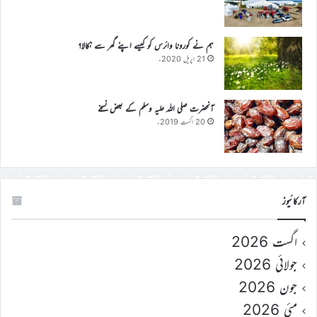
ہم نے کورونا وائرس کو کیسے اپنے گھر سے نکالا؟
21 اپریل 2020ء
آنحضرت صلی اللہ علیہ وسلم کے بعض نسخے
20 اگست 2019ء
آرکائیوز
اگست 2026
جولائی 2026
جون 2026
مئی 2026