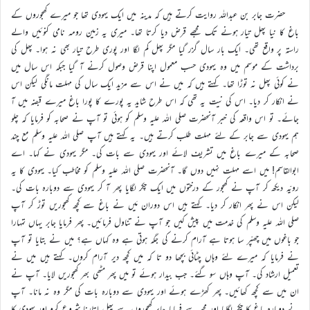
حضرت جابر بن عبداللہ روایت کرتے ہیں کہ مدینہ میں ایک یہودی تھا جو میرے کھجوروں کے
باغ کا نیا پھل تیار ہونے تک مجھے قرض دیا کرتا تھا۔ میری یہ زمین رومہ نامی کنوئیں والے
راستہ پر واقع تھی۔ ایک بار سال گزر گیا مگر پھل کم لگا اور پوری طرح تیار بھی نہ ہوا۔ پھل کی
برداشت کے موسم میں وہ یہودی حسب معمول اپنا قرض وصول کرنے آ گیا جبکہ اس سال میں
نے کوئی پھل نہ توڑا تھا۔ کہتے ہیں کہ میں نے اس سے مزید ایک سال کی مہلت مانگی لیکن اس
نے انکار کر دیا۔ اس کی نیت یہ تھی کہ اس طرح شاید یہ پورے کا پورا باغ میرے قبضہ میں آ
جائے۔ تو اس واقعہ کی خبر آنحضرت صلی اللہ علیہ وسلم کو ہوئی تو آپ نے صحابہ کو فرمایا کہ چلو
ہم یہودی سے جابر کے لئے مہلت طلب کرتے ہیں۔ یہ کہتے ہیں آپ صلی اللہ علیہ وسلم مع چند
صحابہ کے میرے باغ میں تشریف لائے اور یہودی سے بات کی۔ مگر یہودی نے کہا۔ اے
ابوالقاسم! میں اسے مہلت نہیں دوں گا۔ آنحضرت صلی اللہ علیہ وسلم کو مخاطب کیا۔ یہودی کا یہ
رویّہ دیکھ کر آپ نے کھجور کے درختوں میں ایک چکر لگایا پھر آ کر یہودی سے دوبارہ بات کی۔
لیکن اس نے پھر انکار کر دیا۔ کہتے ہیں اس دوران مَیں نے باغ سے کچھ کھجوریں توڑ کر آپ
صلی اللہ علیہ وسلم کی خدمت میں پیش کیں جو آپ نے تناول فرمائیں۔ پھر فرمایا جابر یہاں تمہارا
جو باغوں میں چھپّر سا ہوتا ہے آرام کرنے کی جگہ ہوتی ہے وہ کہاں ہے؟ میں نے بتایا تو آپ
نے فرمایا کہ میرے لئے وہاں چٹائی بچھا دو تا کہ میں کچھ دیر آرام کروں۔ کہتے ہیں میں نے
تعمیل ارشاد کی۔ آپ وہاں سو گئے۔ جب بیدار ہوئے تو میں پھر مٹھی بھر کھجوریں لایا۔ آپ نے
ان میں سے کچھ کھائیں۔ پھر کھڑے ہوئے اور یہودی سے دوبارہ بات کی مگر وہ نہ مانا۔ آپ
نے دوبارہ باغ کا چکر لگایا اور مجھ سے فرمایا جابر کھجوروں سے پھل اتارنا شروع کرو اور یہودی کا