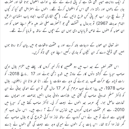
کہ ایک روایت میںیہ بھی ملتا ہے کہ پانی لانے کے لئے یہ اونٹ استعمال ہوتا تھا اور حضرت
جابر کے ماموں اور رشتہ دار بھی اس کو استعمال کرتے تھے۔ انہوں نے اعتراض بھی کیا کہ کیوں
تم نے بیچ دیا۔ اب ہم پانی کس طرح لائیں گے۔ (صحیح البخاری کتاب الجہاد باب استئذان الرجل
الامام حدیث 2967) تو بہرحال یہ شفقت تھی جو آنحضرت صلی اللہ علیہ وسلم اپنے صحابہ کو اور
ان صحابہ کو جنہوں نے خاص قربانیاں دی ہوں ان کے بچوں کے ساتھ یہ فرمایا کرتے تھے۔
اللہ تعالیٰ ان صحابہ کے درجات بلند کرے اور یہ مختلف واقعات جو میں بیان کرتا رہتا ہوں
ہمیں بھی توفیق دے کہ ان نیکیوں کو جاری رکھیں اپنے اوپر بھی لاگو کریں۔
اس مختصر خطبہ کے بعد اب میں دو مخلصین کا ذکر خیر کروں گا۔ پہلے ہیں مکرم بلال ادلبی
صاحب سیریا کے گزشتہ دنوں کار کے حادثہ میں شدید زخمی ہوئے اور 17 ؍مارچ 2018ء کو
رات ڈیڑھ بجے حرکت قلب بند ہونے کی وجہ سے وفات پا گئے۔ اِنَّا لِلہِ وَاِنَّا اِلَیْہِ رَاجِعُوْنَ۔ بلال
صاحب 1978ء میں پیدا ہوئے جب مرحوم کی عمر 17 سال تھی تو ان کے احمدی بھائی نے ان
کو ڈاکٹر مسلّم الدروبی صاحب کی کمپنی میں ملازمت دلوائی جہاں انہیں جماعت اور احمدیوں سے
تعارف حاصل ہوا۔ کچھ عرصہ بعد انہوں نے بیعت کر لی۔ ڈاکٹر صاحب کہتے ہیں کہ سیریا میں
2010ء سے ہم مختلف احمدیوں گھروں میں نمازیں ادا کرتے آ رہے ہیں۔ اس سال جب ہم
قادیان سے لوٹے تو میں نے اس گروپ کے ساتھ نماز ادا کرنی شروع کی جو بلال صاحب کے
گھر نماز ادا کرتا تھا۔ اس بات پر کہ انہوں نے میری وجہ سے بیعت کی تھی انہوں نے بڑے