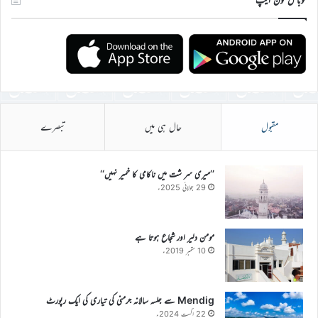
مقبول
حال ہی میں
تبصرے
’’میری سر شت میں ناکامی کا خمیر نہیں‘‘
29 جولائی 2025ء
مومن دلیر اور شجاع ہوتا ہے
10 ستمبر 2019ء
Mendig سے جلسہ سالانہ جرمنی کی تیاری کی ایک رپورٹ
22 اگست 2024ء