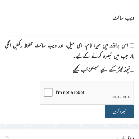
ویب‌ سائٹ
اس براؤزر میں میرا نام، ای میل، اور ویب سائٹ محفوظ رکھیں اگلی
بار جب میں تبصرہ کرنے کےلیے۔
نیوز لیٹر کے لیے سبسکرائب کیجیے
موبائل فون ایپ