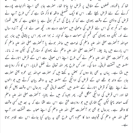
تھا کہ باغوںاور فصلوں کے مقابل پر قرض لیا جاتا تھا۔ حضرت جابر بھی اپنے اخراجات پورے
کرنے کے لئے قرض لیتے تھے۔ اس کا ایک تفصیلی واقعہ کا ذکر ملتا ہے کہ کس طرح آپ نے
قرض کی واپسی کے وقت یہودی سے کہا کہ باغ کی آمد کم ہوئی ہے یا امکان ہے کہ پھل تھوڑا
ہے آمد کم ہو گی اس لئے قرض کی وصولی میں سہولت دے دو۔ کچھ حصہ لے لو، کچھ آئندہ سال
لے لو۔ لیکن وہ یہودی کسی قسم کی سہولت دینے کو تیار نہ ہوا اور پھر اس پریشانی میں جابر بن
عبداللہ آنحضرت صلی اللہ علیہ وسلم کی خدمت میں حاضر ہوئے یا آنحضرت صلی اللہ علیہ وسلم کو
اس بارے میں پتہ چلا۔ آنحضرت صلی اللہ علیہ وسلم نے یہودی کو سفارش کی لیکن وہ نہ مانا۔
پھر آنحضرت صلی اللہ علیہ وسلم نے کس طرح اپنے اس صحابی سے اس کے قرض اتارنے کے
سلسلہ میں شفقت فرمائی۔ دعا کی۔ اور کس طرح پھر اللہ تعالیٰ نے فضل فرمایا۔ اس کا ذکر روایات
میں ملتا ہے۔ یہاں یہ بھی بتا دوں کہ بعض یہ کہتے ہیں کہ حضرت عبداللہ بن عمرو یعنی حضرت
جابر کے والد جو تھے ان کے قرض کی ادائیگی کے سلسلہ میں یہ واقعہ بیان کرتے ہیں جو انہوں
نے اپنے بیٹے کو قرض اتارنے کے سلسلہ میں نصیحت فرمائی تھی۔ بہرحال اس وقت پھل کم لگا
تھا اور اس قرض کی ادائیگی مشکل تھی۔ پھر جیسا کہ میں نے بتایا، آنحضرت صلی اللہ علیہ وسلم
تک معاملہ پہنچا لیکن صحیح بخاری میں جو روایت ملتی ہے اس سے لگتا ہے کہ یہ بعد میں کسی وقت
کا واقعہ ہے۔ بہرحال جو بھی ہو آنحضرت صلی اللہ علیہ وسلم کی اپنے صحابہ سے شفقت اور آپ
صلی اللہ علیہ وسلم کی قبولیت دعا کا معجزہ جس طرح بھی یہ بیان کیا جائے اس سے ظاہر ہوتا
ہے۔