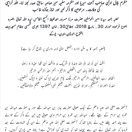
مکرم بلال ادلبی صاحب آف سیریا اور مکرمہ سلیمہ میر صاحبہ سابق صدر لجنہ اماء اللہ کراچی
کی وفات۔ مرحومین کا ذکرِ خیر اور نماز جنازہ غائب
خطبہ جمعہ سیدنا امیر المومنین حضرت مرزا مسرور احمدخلیفۃ المسیح الخامس ایدہ اللہ تعالیٰ بنصرہ
العزیز فرمودہ مورخہ 30؍ مارچ 2018ء بمطابق30؍امان 1397 ہجری شمسی بمقام مسجدبیت
الفتوح،مورڈن،لندن، یوکے
(خطبہ جمعہ کا یہ متن ادارہ الفضل اپنی ذمہ داری پر شائع کر رہا ہے)
أَشْھَدُ أَنْ لَّا إِلٰہَ اِلَّا اللہُ وَحْدَہٗ لَا شَرِیکَ لَہٗ وَأَشْھَدُ أَنَّ مُحَمَّدًا عَبْدُہٗ وَ رَسُوْلُہٗ
أَمَّا بَعْدُ فَأَعُوْذُ بِاللہِ مِنَ الشَّیْطٰنِ الرَّجِیْمِ- بِسْمِ اللہِ الرَّحْمٰنِ الرَّحِیْمِ
اَلْحَمْدُلِلہِ رَبِّ الْعَالَمِیْنَ۔اَلرَّحْمٰنِ الرَّحِیْمِ۔مٰلِکِ یَوْمِ الدِّیْنِ اِیَّا کَ نَعْبُدُ وَ اِیَّاکَ نَسْتَعِیْنُ۔
اِھْدِنَا الصِّرَاطَ الْمُسْتَقِیْمَ۔صِرَاطَ الَّذِیْنَ اَنْعَمْتَ عَلَیْھِمْ غَیْرِالْمَغْضُوْبِ عَلَیْھِمْ وَلَاالضَّآلِّیْنَ ۔
آنحضرت صلی اللہ علیہ وسلم کے ایک صحابی حضرت جابر بن عبداللہ تھے اور یہ حضرت عبداللہ بن
عمرو بن حرام کے بیٹے تھے۔ عبداللہ بن عمرو بن حرام وہی صحابی ہیں جن کے ذکر کے حوالے
سے چند جمعہ پہلے میں نے بتایا تھا کہ آنحضرت صلی اللہ علیہ وسلم نے ان کی شہادت کے بعد
فرمایا کہ اللہ تعالیٰ نے ان سے پوچھا تھا کہ تمہاری کیا خواہش ہے؟ بتاؤ میں پوری کروں۔ تو