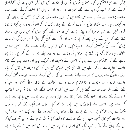
جوش سے میرا استقبال کیا۔ مہمان نوازی تو ان کی عادت تھی ہی لیکن اس بات کی شکرگزاری
کرتے تھے کہ آپ کی وجہ سے مجھے احمدیت کا راستہ ملا اور بڑی آؤ بھگت کرتے تھے۔ صدر
صاحب جماعت ان کے بارے میں لکھتے ہیں کہ بلال صاحب کی سپورٹس گارمنٹس کی دوکان تھی۔
وہ کپڑوں میں سب محتاج بھائیوں کی مدد کرتے تھے یہاں تک کہ اگر ان کی دوکان پر کپڑا نہ ہوتا
تو وہ کہیں سے خرید کر مہیا کر دیتے۔ بڑے غیرت مند تھے۔ کسی احمدی کو اس حال میں نہ دیکھ
سکتے تھے کہ اس کے پاس پہننے کو کچھ نہ ہو۔ اور اگر اسے کوئی تنگی ہوتی تو ہر طرح کی ضرورت
پوری کرنے کی کوشش کرتے۔ اپنے بچوں کا بھی بڑا خیال رکھنے والے تھے۔ انہیں بہترین
سکولوں میں داخل کروایا۔ کہتے ہیں مرحوم کی وفات سے دو دن پہلے ہم ان کے گھر میں نماز پڑھ
رہے تھے کہ سیکرٹری مال نے بتایا کہ انہوں نے وصیت اور تحریک جدید اور وقف جدید کے تمام
واجب الادا چندے ادا کر دئیے ہیں بلکہ نئی زمین خریدی تھی اس کو بھی وصیت میں شامل کروایا۔
بڑی باقاعدگی سے چندوں کا حساب رکھنے والے، ان کی ادائیگی کرنے والے، خدمت خلق کرنے
والے، نمازوں اور عبادت کا بڑا اہتمام کرنے والے، خلافت کے ساتھ انتہائی تعلق، ہر خطبہ کو
سنتے تھے۔ بلکہ صدر صاحب لکھتے ہیں کہ جب میں خطبہ کا خلاصہ اگلے ہفتہ سناتا تو یہ منہ ڈھانپ
کر رونے لگتے تھے اور ہمیشہ کہتے تھے کہ لگتا ہے خلیفہ وقت میرے بارے میں یا مجھ سے بات
کر رہے ہیں۔ انہوں نے پسماندگان میں ایک بیٹا عمر گیارہ سال اور ایک بیٹی عمر بارہ سال
چھوڑے ہیں۔ جرمنی میں ان کے بڑے بھائی احمدی ہیں۔ لیکن دو بھائی اور ایک بہن احمدی نہیں
اور مخالفت بھی کافی تھی۔ جب ان کے جنازے کا وقت آیا تو اللہ تعالیٰ نے خود یہ تصرف کیا کہ
ان کے بھائی نے کہا کہ آپ لوگ یعنی احمدی جنازہ پڑھ لیں اور ہماری مسجد میں آ کے جنازہ پڑھ