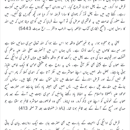
قرض ادا کرو۔ میں نے پھل اتارنا شروع کیا۔ اس دوران آپ کھجوروں کے درختوں میں کھڑے
رہے۔ کہتے ہیں میں نے پھل توڑ کر یہودی کا سارا قرضہ ادا کر دیا اور کچھ کھجوریں بچ گئیں۔ میں
نے حضور کی خدمت میں یہ خوشخبری عرض کی تو آپ نے فرمایا کہ میں گواہی دیتا ہوں کہ میں اللہ
کا رسول ہوں۔ (صحیح البخاری کتاب الأطعمہ باب الرطب والتمر … الخ حدیث 5443)
یعنی یہ جو معجزہ ہوا۔ یہ جو غیرمعمولی واقعہ ہوا اس لئے ہوا کہ اللہ تعالیٰ میری دعائیں سنتا ہے
اور میرے کاموں میں برکت ڈالتا ہے۔ پس جہاں اس میں آنحضرت صلی اللہ علیہ وسلم کی
شفقت اور قبولیت دعا کی وجہ سے پھل میں برکت کا ہم واقعہ دیکھتے ہیں وہاں قرض کی ادائیگی کے
لئے صحابہ کی بے چینی بھی نظر آتی ہے۔ پس یہ روح ہے جو حقیقی مومن کا ایک خاص امتیاز
ہونی چاہئے۔ بعض دفعہ ہمیں یہاں اپنے معاشرے میں نظر آتا ہے کہ احمدی کہلا کر پھر اس کی
فکر نہیں کرتے اور قرض اتارنے کے معاملے میں ٹال مٹول سے کام لیتے ہیں۔ سالوں گزر
جاتے ہیں مقدمے چل رہے ہوتے ہیں۔ پس ہمیں بھی ہمیشہ یاد رکھنا چاہئے اور حضرت مسیح
موعود علیہ الصلوٰۃ والسلام کے یہ الفاظ یاد رکھنے چاہئیں کہ میری بیعت میں آنے کے بعد پھر
صحابہ کے نمونوں کو اپنے اوپر لاگو کرو۔ وہ اپناؤ۔ تبھی وہ خوبصورت معاشرہ قائم ہو سکتا ہے جو
مہدی اور مسیح کے آنے کے بعد قائم ہونا تھا۔ (ماخوذ از ملفوظات جلد 7 صفحہ 413)
قرض کی ادائیگی کی اہمیت کے بارے میں بھی حضرت جابر سے ایک روایت بیان کی جاتی
ہے لیکن اس سے پہلے ایک واقعہ بیان کر دوں کہ بعض روایت میں آتا ہے کہ جب یہ پتہ لگا