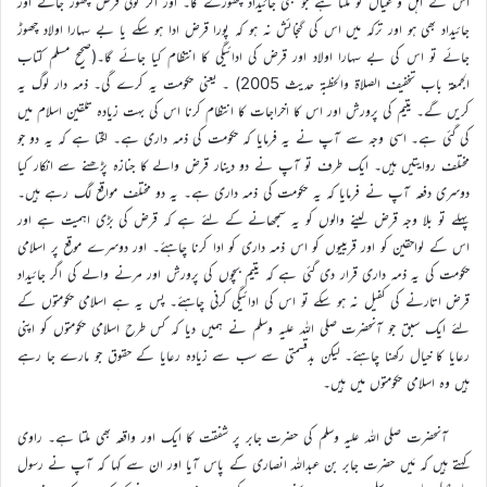
اس کے اہل و عیال کو ملتا ہے جو بھی جائیداد چھوڑے گا۔ اور اگر کوئی قرض چھوڑ جائے اور
جائیداد بھی ہو اور ترکہ میں اس کی گنجائش نہ ہو کہ پورا قرض ادا ہو سکے یا بے سہارا اولاد چھوڑ
جائے تو اس کی بے سہارا اولاد اور قرض کی ادائیگی کا انتظام کیا جائے گا۔(صحیح مسلم کتاب
الجمعۃ باب تخفیف الصلاۃ والحظبۃ حدیث 2005) ۔ یعنی حکومت یہ کرے گی۔ ذمہ دار لوگ یہ
کریں گے۔ یتیم کی پرورش اور اس کا اخراجات کا انتظام کرنا اس کی بہت زیادہ تلقین اسلام میں
کی گئی ہے۔ اسی وجہ سے آپ نے یہ فرمایا کہ حکومت کی ذمہ داری ہے۔ لگتا ہے کہ یہ دو جو
مختلف روایتیں ہیں۔ ایک طرف تو آپ نے دو دینار قرض والے کا جنازہ پڑھنے سے انکار کیا
دوسری دفعہ آپ نے فرمایا کہ یہ حکومت کی ذمہ داری ہے۔ یہ دو مختلف مواقع لگ رہے ہیں۔
پہلے تو بلا وجہ قرض لینے والوں کو یہ سمجھانے کے لئے ہے کہ قرض کی بڑی اہمیت ہے اور
اس کے لواحقین کو اور قریبیوں کو اس ذمہ داری کو ادا کرنا چاہئے۔ اور دوسرے موقع پر اسلامی
حکومت کی یہ ذمہ داری قرار دی گئی ہے کہ یتیم بچوں کی پرورش اور مرنے والے کی اگر جائیداد
قرض اتارنے کی کفیل نہ ہو سکے تو اس کی ادائیگی کرنی چاہئے۔ پس یہ ہے اسلامی حکومتوں کے
لئے ایک سبق جو آنحضرت صلی اللہ علیہ وسلم نے ہمیں دیا کہ کس طرح اسلامی حکومتوں کو اپنی
رعایا کا خیال رکھنا چاہئے۔ لیکن بدقسمتی سے سب سے زیادہ رعایا کے حقوق جو مارے جا رہے
ہیں وہ اسلامی حکومتوں میں ہیں۔
آنحضرت صلی اللہ علیہ وسلم کی حضرت جابر پر شفقت کا ایک اور واقعہ بھی ملتا ہے۔ راوی
کہتے ہیں کہ مَیں حضرت جابر بن عبداللہ انصاری کے پاس آیا اور ان سے کہا کہ آپ نے رسول