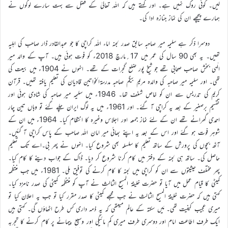
لیں۔ کوئی روک نہیں ہے۔ اور کہتے ہیں کہ اللہ تعالیٰ کے فضل سے بہت سارے لوگوں نے
ہمارے پیچھے ان کی نماز جنازہ ادا کی۔
دوسرا ذکر ہے سلیمہ میر صاحبہ سابق صدر لجنہ اماء اللہ کراچی کا جو عبدالقادر ڈار صاحب کی اہلیہ
تھیں۔ یہ بھی 90 سال کی عمر میں 17؍مارچ 2018ء کو فوت ہوئی ہیں۔ آپ کے والد میر
الٰہی بخش صاحب صحابی تھے جو شیخ پور ضلع گجرات کے تھے۔ انہوں نے 1904ء میں بیعت کی
تھی۔ اور سلیمہ میر صاحبہ کی والدہ مریم بیگم صاحبہ مدرسۃالخواتین قادیان کی تعلیم یافتہ تھیں۔ قرآن
کریم کی تدریس سے ان کو خاص شغف تھا۔ 1946ء میں سلیمہ میر صاحبہ کی شادی ہوئی اور
تقسیم برصغیر کے بعد یہ کراچی آ گئے۔ اور 1961ء میں یہ لوگ ایران چلے گئے تو وہاں تین چار
احمدی گھرانے تھے ان کے لئے نماز جمعہ اور اجلاس وغیرہ کا انتظام کیا۔ 1964ء میں ان کے
شوہر فوت ہو گئے اور اس کے بعد یہ اپنے بھائی میر امان اللہ صاحب کے پاس کراچی آ گئیں۔
آٹھ بچوں کی پرورش کے ساتھ تعلیم کا سلسلہ بھی شروع کیا۔ انہوں نے پھر بی۔اے تک تعلیم
حاصل کی۔ ساتھ ہی لجنہ کے دفتر میں کام کرنا شروع کر دیا۔ ڈاک کے جواب دینے کا کام کیا۔
پھر مختلف حیثیتوں سے ان کو کراچی میں لجنہ کا کام کرنے کی توفیق ملی۔ 1981ء میں جب منتظمہ
کمیٹی کا قیام عمل میں آیا تو حضرت خلیفۃ المسیح الثالث نے آپ کو منتظمہ کمیٹی کی صدر نامزد کیا۔
کہتی ہیں کہ حضرت خلیفۃ المسیح الثالث نے جب مجھے کمیٹی کا صدر مقرر کیا تو جب یہ اعلان کیا تو
میری عجیب کیفیت تھی۔ مَیں سکتہ کے عالم میںتھی کہ یہ ذمہ داری کس طرح اٹھاؤں گی۔ کہتی ہیں
ایک طرف اطاعت امام اور دوسری طرف میری کم مائیگی اور وسیع پیمانے پر کام کرنے کا تجربہ