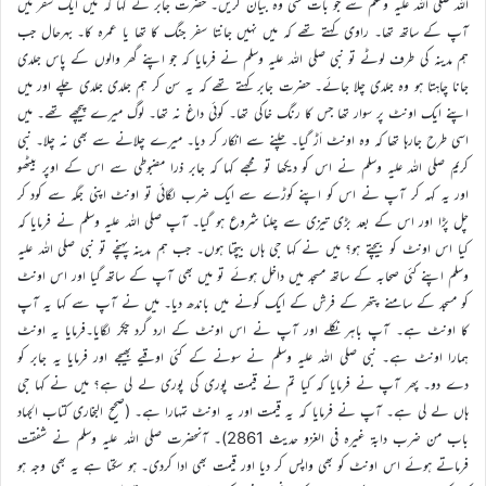
اللہ صلی اللہ علیہ وسلم سے جو بات سنی وہ بیان کریں۔ حضرت جابر نے کہا کہ میں ایک سفر میں
آپ کے ساتھ تھا۔ راوی کہتے تھے کہ میں نہیں جانتا سفر جنگ کا تھا یا عمرہ کا۔ بہرحال جب
ہم مدینہ کی طرف لوٹے تو نبی صلی اللہ علیہ وسلم نے فرمایا کہ جو اپنے گھر والوں کے پاس جلدی
جانا چاہتا ہو وہ جلدی چلا جائے۔ حضرت جابر کہتے تھے کہ یہ سن کر ہم جلدی جلدی چلے اور میں
اپنے ایک اونٹ پر سوار تھا جس کا رنگ خاکی تھا۔ کوئی داغ نہ تھا۔ لوگ میرے پیچھے تھے۔ میں
اسی طرح جارہا تھا کہ وہ اونٹ اَڑ گیا۔ چلنے سے انکار کر دیا۔ میرے چلانے سے بھی نہ چلا۔ نبی
کریم صلی اللہ علیہ وسلم نے اس کو دیکھا تو مجھے کہا کہ جابر ذرا مضبوطی سے اس کے اوپر بیٹھو
اور یہ کہہ کر آپ نے اس کو اپنے کوڑے سے ایک ضرب لگائی تو اونٹ اپنی جگہ سے کود کر
چل پڑا اور اس کے بعد بڑی تیزی سے چلنا شروع ہو گیا۔ آپ صلی اللہ علیہ وسلم نے فرمایا کہ
کیا اس اونٹ کو بیچتے ہو؟ میں نے کہا جی ہاں بیچتا ہوں۔ جب ہم مدینہ پہنچے تو نبی صلی اللہ علیہ
وسلم اپنے کئی صحابہ کے ساتھ مسجد میں داخل ہوئے تو میں بھی آپ کے ساتھ گیا اور اس اونٹ
کو مسجد کے سامنے پتھر کے فرش کے ایک کونے میں باندھ دیا۔ میں نے آپ سے کہا یہ آپ
کا اونٹ ہے۔ آپ باہر نکلے اور آپ نے اس اونٹ کے ارد گرد چکر لگایا۔فرمایا یہ اونٹ
ہمارا اونٹ ہے۔ نبی صلی اللہ علیہ وسلم نے سونے کے کئی اوقیے بھیجے اور فرمایا یہ جابر کو
دے دو۔ پھر آپ نے فرمایا کہ کیا تم نے قیمت پوری کی پوری لے لی ہے؟ میں نے کہا جی
ہاں لے لی ہے۔ آپ نے فرمایا کہ یہ قیمت اور یہ اونٹ تمہارا ہے۔ (صحیح البخاری کتاب الجہاد
باب من ضرب دابۃ غیرہ فی الغزو حدیث 2861)۔ آنحضرت صلی اللہ علیہ وسلم نے شفقت
فرماتے ہوئے اس اونٹ کو بھی واپس کر دیا اور قیمت بھی ادا کردی۔ ہو سکتا ہے یہ بھی وجہ ہو