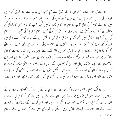
امۃ الباری ناصر صاحبہ کہتی ہیں کہ اللہ تعالیٰ نے آپا سلیمہ میر صاحبہ سے لجنہ کراچی کی طویل
خدمت لی۔ آپ اس دنیا میں نہیں رہیں لیکن آپ کی تربیت یافتہ ممبرات دنیا کے کونے کونے
میں لجنہ کے کام کرتی ہوئی آپ کا نام اور کام زندہ رکھیں گی۔ آپ کا نام حسن کارکردگی کی
مثال بن گیا ہےاور کہتی ہیں ہمیشہ بڑی سرپرستی کیا کرتی تھیں۔ کام سکھایا کرتی تھیں۔ اپنے نام
کی ان کو زیادہ خواہش نہیں تھی بلکہ یہ خواہش ہوتی تھی کہ جتنی ان کے ساتھ کام کرنے والی ہیں
ان کو کسی طرح کام آ جائے۔ اور جب کتابوں کی اشاعت ہوئی ہے اس میں بھی انہوں نے اپنی
ٹیم کو بڑا Encourage کیا ۔ آخری عمر میں اکثر ملک سے باہر جانا پڑتا تھا۔ جماعت کا کام
متاثر نہ ہو اس لئے خود ہی مرکز کو درخواست دے کر ایک دوسری صدر منظور کروا لیں اور بڑی
خوبصورتی سے ایک میٹنگ بلائی اور ان کو پھولوں کے ہار پہنائے۔ اور مسز بھٹی صاحبہ کو صدر کی
کرسی پر بٹھا کر ان کی خدمات کے بارے میں دلنشین تقریر کی اور اطاعت کی تلقین کی اور بڑے
وقار سے اپنی ذمہ داری سے سبکدوش ہو گئیں۔ یہ لکھتی ہیں کہ انتقال اقتدار ایسے بھی ہوتا ہے۔
پس وہ لوگ جنہیں بعض دفعہ جماعتی خدمات سے ہٹایا جائے یا ان کی منظوری نہ دی جائے
تو اس پر بڑے اعتراض شروع ہو جاتے ہیں۔ ان کے لئے یہ سبق ہے کہ اگر کام مل جائے تو
الحمد للہ اور اگر نہیں ملتا تو تب بھی اللہ کا شکر ادا کریں اور کام کرنے کے، جماعت کی خدمت
کرنے کے اَور دوسرے طریقے تلاش کریں۔ لیکن یہ ضروری نہیں ہے کہ عہدہ ہی ملے تو کام
ہو سکتا ہے۔