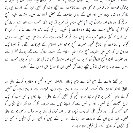
پُرجوش خدمت گزار خاتون جو کسی وجہ سے جماعت سے پیچھے ہٹ گئی تھیں ان کے بارے میں پتہ
لگا کہ وہ شدید بیمار ہیں اور ان کے پاس جماعت کے بعض نوادرات ہیں۔ حضرت خلیفۃ المسیح
الرابعؒ کی دعاؤں اور رہنمائی میں آپا سلیمہ صاحبہ کی سرپرستی میں بڑی حکمت سے ان سے رابطہ کیا
گیا مگر کچھ حاصل ہونے سے پہلے وہ وفات پا گئیں۔ ان کی ایک رشتہ دار سے کہا کہ اگر ان کا
اس طرح کا کوئی سامان آپ کے پاس ہے تو ہم قیمت دینے کے لئے تیار ہیں ہمیں دے دیں
کیونکہ یہ جماعت کی تاریخ تھی۔ حضرت مسیح موعود علیہ السلام کے تبرکات تھے۔ تو ہمیںا یک
صندوق مل گیا جس میں حضرت مسیح موعود علیہ السلام کے دست مبارک سے لکھے ہوئے خطوط تھے
اور حضرت خلیفۃ المسیح الاولؓ کی تحریرات تھیں اور صندوق بھی تاریخی تھا۔ اس کو بڑی حکمت سے
انہوں نے لیا۔ جو احمدی خاتون پیچھے ہٹ گئی تھیں ان کا علاج بھی انہوں نے کروایا۔
ہر لکھنے والے نے یہی لکھا ہے بڑی باوقار، باحوصلہ، صبر و تحمل کا مظاہرہ کرنے والی اور
اخلاق فاضلہ کا منہ بولتا ثبوت، خلافت سے وابستہ رہنے والی، خلافت سے وابستہ رہنے کی تلقین
کرنے والی، نیکیوں پر قائم رہنے والی، نیکی کی تلقین کرنے والی، اپنے ہوں یا غیر سب کو ایک
طرح نصیحت کرتی تھیں۔ اور یہ نہیں ہے کہ اپنے بچوں سے صَرفِ نظر کر لیا بلکہ اپنی بیٹیوں کو
بھی نصیحت کی۔ اور توکّل علی اللہ بہت زیادہ تھا ۔ اللہ تعالیٰ کی رضا پر ہر وقت راضی ہونے والی
تھیں۔ اللہ تعالیٰ ان کے درجات بلند فرمائے اور ان کے بچوں کو بھی، ان کی بیٹیوں کو بھی ان
کی نیکیوں کو جاری رکھنے کی توفیق عطا فرمائے۔