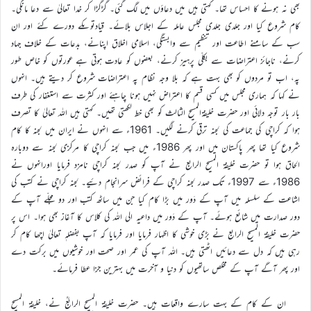
بھی نہ ہونے کا احساس تھا۔ کہتی ہیں میں دعاؤں میں لگ گئی۔ گڑگڑا کر خدا تعالیٰ سے دعا مانگی۔
کام شروع کیا اور جلدی جلدی مجلس عاملہ کے اجلاس بلائے۔ قیادتوںکے دورے کئے اور ان
سب کے سامنے اطاعت اور تنظیم سے وابستگی، اسلامی اخلاق اپنانے، بدعات کے خلاف جہاد
کرنے، ناجائز اعتراضات سے بکلّی پرہیز کرنے، بعضوں کو عادت ہوتی ہے عورتوں کو خاص طور
پہ، اب تو مردوں کو بھی بہت ہے کہ بلا وجہ نظام پہ اعتراضات شروع کر دیتے ہیں۔ انہوں
نے کہا کہ ہماری مجلس میں کسی قسم کا اعتراض نہیں ہونا چاہئے اور کثرت سے استغفار کی طرف
بار بار توجہ دلائی اور حضرت خلیفۃالمسیح الثالث کو بھی خط لکھتی تھیں۔ کہتی ہیں اللہ تعالیٰ کا تصرف
ہوا کہ کراچی کی جماعت کی لجنہ ترقی کرنے لگیں۔ 1961ء سے انہوں نے ایران میں لجنہ کا کام
شروع کیا تھا پھر پاکستان میں اور پھر 1986ء میں جب لجنہ کراچی کا مرکزی لجنہ سے دوبارہ
الحاق ہوا تو حضرت خلیفۃ المسیح الرابع نے آپ کو صدر لجنہ کراچی نامزد فرمایا اورانہوں نے
1986ء سے 1997ء تک صدر لجنہ کراچی کے فرائض سرانجام دئیے۔ لجنہ کراچی نے کتب کی
اشاعت کے سلسلہ میں آپ کے دَور میں بڑا کام کیا جن میں ساٹھ کتب اور دو مجلّے آپ کے
دور صدارت میں شائع ہوئے۔ آپ کے دَور میں داعیہ الی اللہ کی کلاس کا آغاز بھی ہوا۔ اس پر
حضرت خلیفۃ المسیح الرابع نے بڑی خوشی کا اظہار فرمایا اور فرمایا کہ آپ بفضلہٖ تعالیٰ اچھا کام کر
رہی ہیں کہ دل سے دعائیں اٹھتی ہیں۔ اللہ آپ کی عمر اور صحت اور خوشیوں میں برکت دے
اور پھر آگے آپ کے مخلص ساتھیوں کو دنیا و آخرت میں بہترین جزا عطا فرمائے۔
ان کے کام کے بہت سارے واقعات ہیں۔ حضرت خلیفۃ المسیح الرابعؒ نے، خلیفۃ المسیح