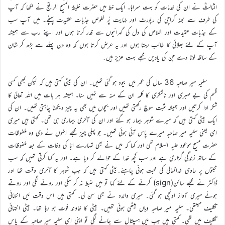
الثالثؒ نے ان کی خدمات کو بہت سراہا۔ ایک خط میں حضرت خلیفۃ المسیح الرابعؒ نے لکھا کہ آپ
کی طرف سے لجنہ کراچی کی رپورٹ اور نہایت پُر خلوص جذبات عقیدت پہنچے۔ میں آپ سب
کے جذبات عقیدت اور اخلاص کی دل کی گہرائیوں سے قدر کرتا ہوں اور اپنے رب سے ہمیشہ
آپ کے لئے بھلائی کا طالب رہتا ہوں اور یہ عرض کرتا ہوں کہ وہ دن پہلے سے بڑھ کر شان
کے ساتھ لوٹا دے جن کی یادیں مجھے بہت عزیز ہیں۔
سلیمہ میر صاحبہ 36 سال کی عمر میں بیوہ ہو گئی تھیں۔ ان کی بیٹی کہتی ہیں کہ لیکن کبھی کسی
قسم کی بے صبری اور ناشکری کا کلمہ ان کے منہ سے نہیں سنا۔ ہمیشہ ہر بات میں اللہ تعالیٰ کا
شکر ادا کرتیں اور ہمیشہ مثبت سوچ رکھتی تھیں اور بچوں میں بھی یہ چیز دیکھنا چاہتی تھیں۔ ان کی
ایک بیٹی کہتی ہیں کہ میرے شوہر بیمار ہو گئے اور ان کی آخری بیماری ہی تھی۔ کہتی ہیں میری
امی یعنی سلیمہ میر صاحبہ میرے پاس آئی ہوئی تھیں۔ جو پہلی چیز مجھے انہوں نے دی وہ ملفوظات
حضرت مسیح موعود علیہ السلام تھی اور کہا کہ میں نے بھی تمہارے ابّا کی وفات کے بعد ملفوظات
کے ساتھ زندگی گزاری ہے اور سب کچھ خدا کے حوالے کر دیا ہے۔ اور یہ کہا کرتی تھیں کہ سب
محبتوں پر حاوی خداتعالیٰ کی محبت ہونی چاہئے۔بیٹی کہتی ہیں کہ جب شوہر کا آخری وقت تھا اور
ڈاکٹر نے مجھے سائن(sign) کرنے کے لئے کہا تو میں ضبط نہ کر سکی اور رونے لگی اور روتے
ہوئے میری آواز اونچی ہو گئی۔ میری والدہ نے بھی سن لی۔ کہتی ہیں اس وقت مَیں انتہائی
تکلیف میںتھی۔ سلیمہ میر صاحبہ وہاں بیٹھی ہوئی تھیں۔ بیٹی کا خاوند فوت ہو رہا تھا۔ بیٹی انتہائی
تکلیف میں تھی۔ کہتی ہیں جب میں ہسپتال سے جانے لگی تو اپنی امی سلیمہ میر صاحبہ کے پاس