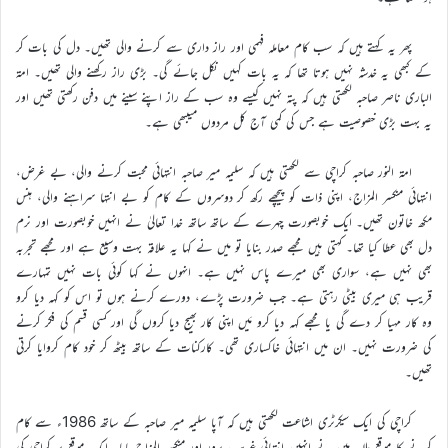
پھر یہ کہتے ہیں کہ سب کام معاملہ فہمی اور راز داری سے کرنے والی تھیں۔ دل کی بات کر
کے کبھی یہ خدشہ نہیں ہوتا تھا کہ یہ بات کہیں نکل جائے گی۔ بڑی راز رکھنے والی تھیں۔ امۃ
الباری ناصر صاحبہ لکھتی ہیں کہ پتہ نہیں کیسے وہ سب کے راز اپنے سینے میں دفن رکھتی تھیں اور
یہ بہت بڑی خصوصیت ہے جس کی کمی آج کل مردوں میںبھی ہے۔
امۃ النور صاحبہ کراچی سے لکھتی ہیں کہ سلیمہ میر صاحبہ انتہائی محبت کرنے والی، بے غرض،
انتہائی منکسر المزاج، اپنی ذات کو پیچھے رکھ کر دوسروں کے کام کو بے انتہا سراہنے والی، ہنس
مکھ خاتون تھیں۔ ایک خوبصورت چہرے کے ساتھ ساتھ خدا تعالیٰ نے انہیں خوبصورت اور نرم
دل بھی عطا کیا تھا۔ کہتی ہیں مجھے صدر بنایا تو میں نے کہا یہ علاقہ بہت وسیع ہے اور مجھے تجربہ
بھی نہیں ہے، سواری بھی میرے پاس نہیں ہے۔ انہوں نے کہا کوئی بات نہیں تمہارے
قریب ہی میری بیٹی رہتی ہے۔ جب ضرورت پڑے، دورے کرنے ہوں تو اس کو کہہ دیا کرو
وہ کار مہیا کر دے گی یا مجھے کہہ دیا کرو مَیں اپنی کار بھیج دیا کروں گی اور کسی قسم کی فکر کرنے
کی ضرورت نہیں۔ ان میں انتہائی خاکساری تھی۔ کارکنات کے ساتھ بیٹھ کر خود کام کروایا کرتی
تھیں۔
کراچی کی ایک سیکرٹری اشاعت لکھتی ہیں کہ آپا سلیمہ میر صاحبہ کے ساتھ 1986ء سے کام
کرنے کا موقع ملا۔ میں نے انہیں انتہائی غریب پرور اور منکسر المزاج پایا۔ ایک موقع پر کراچی کی