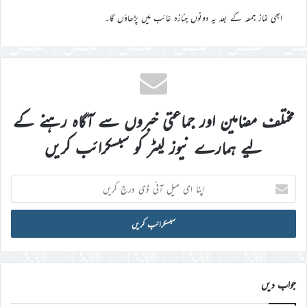
ابھی نماز جمعہ کے بعد یہ دونوں جنازہ غائب مَیں پڑھاؤں گا۔
مختلف مضامین اور جماعتی خبروں سے آگاہ رہنے کے
لیے ہمارے نیوز لیٹر کو سبسکرائب کریں
اپنا
ای
میل
آئی
ڈی
درج
کریں
جواب دیں