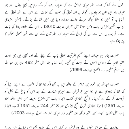
انہوں نے کہا کہ اے اللہ میری خواہش ہے کہ دوبارہ زندہ کر کے دنیامیں بھیجا جاؤں اور پھر
تیری راہ میں شہید ہو جاؤں۔ کیونکہ یہ اللہ تعالیٰ کی سنّت کے خلاف ہے اس لئے اللہ تعالیٰ نے
فرمایا یہ تو نہیں ہو سکتا کیونکہ مرنے والے دوبارہ دنیا میں نہیں لوٹائے جاتے۔ (سنن الترمذی
ابواب تفسیرالقرآن باب ومن سورۃ آل عمران حدیث 3010) ۔ اس کے علاوہ بتاؤ کیا بات
ہے۔ تو بہرحال اس سے ان کی قربانی کے معیار اور اللہ تعالیٰ کے ان سے غیر معمولی سلوک کا
پتہ چلتا ہے۔
حضرت جابر بن عبداللہ اپنے عظیم المرتبت صحابی باپ کے بیٹے تھے اور بچپن میں ہی بیعت
عقبہ ثانیہ کے دوران انہوں نے بیعت کی تھی۔ (اسد الغابہ جلد اوّل صفحہ 492 جابر بن عبد اللہ
بن حرامؓ مطبوعہ دار العلمیۃ بیروت 1996ء)
حضرت عبداللہ بن عمرو بن حرام کے واقعہ میں یہ بھی ذکر ہوا تھا کہ انہوں نے اپنے بیٹے کو
کہا تھا کہ یہودی سے لیا ہوا میرا جو قرض ہے میری شہادت کے بعد اس کو باغ کے پھل کو
فروخت کر کے ادا کردینا۔ (صحیح البخاری کتاب الجنائز باب ھل یخرج المیت من القبر واللحد لعلۃ
حدیث 1351) (عمدۃ القاری شرح صحیح البخاری جلد 8 صفحہ 244 حدیث 1351 کتاب الجنائز
باب ھل یخرج المیت من القبر واللحد لعلۃ مطبوعہ دار احیائ التراث العربی بیروت 2003ء)
روایت کے مطابق انہوں نے وہ قرض ادا کیا۔ اس کے علاوہ بھی اس زمانے میں رواج