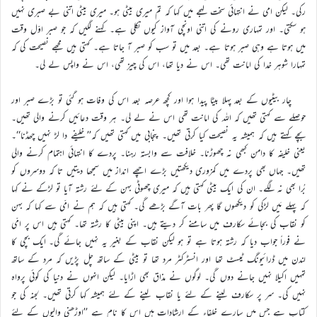
رکی۔ لیکن امی نے انتہائی سخت لہجے میں کہا کہ تم میری بیٹی ہو۔ میری بیٹی اتنی بے صبری نہیں
ہو سکتی۔ اور تمہاری رونے کی اتنی اونچی آواز کیوں نکلی ہے۔ کہنے لگیں کہ جو صبر اوّل وقت
میں ہوتا ہے وہی صبر ہوتا ہے۔ بعد میں تو سب کو صبر آ جاتا ہے۔ کہتی ہیں مجھے نصیحت کی کہ
تمہارا شوہر خدا کی امانت تھی۔ اس نے دیا تھا، اس کی چیز تھی، اس نے واپس لے لی۔
چار بیٹیوں کے بعد پہلا بیٹا پیدا ہوا اور کچھ عرصہ بعد اس کی وفات ہو گئی تو بڑے صبر اور
حوصلے سے کہتی تھیں کہ اللہ کی امانت تھی اس نے لے لی۔ ہر وقت دعائیں کرنے والی تھیں۔
بچے کہتے ہیں کہ ہمیشہ یہ نصیحت کیا کرتی تھیں۔ پنجابی میں کہتی تھیں کہ’’ خلیفے دا لڑ نہیں چھڈنا‘‘۔
یعنی خلیفہ کا دامن کبھی نہ چھوڑنا۔ خلافت سے وابستہ رہنا۔ پردے کا انتہائی اہتمام کرنے والی
تھیں۔ جہاں بھی پردے میں کمزوری دیکھتیں بڑے اچھے انداز میں سمجھا دیتیں تا کہ دوسروں کو
بُرا بھی نہ لگے۔ ان کی ایک بیٹی کہتی ہیں کہ میری چھوٹی بہن کے لئے رشتہ آیا تو لڑکے نے کہا
کہ پہلے مَیں لڑکی کو دیکھوں گا پھر بات آگے بڑھے گی۔ کہتی ہیں کہ ہم نے امّی سے کہا کہ بہن
کو نقاب کی بجائے سکارف میں سامنے کر دیتے ہیں۔ اپنی بیٹی کا رشتہ تھا۔ کہتی ہیں اس پر امّی
نے فوراً جواب دیا کہ رشتہ ہوتا ہے تو ہو لیکن نقاب کے بغیر یہ نہیں جائے گی۔ ایک بچی کا
لندن میں ڈرائیونگ ٹیسٹ تھا اور انسٹرکٹر مرد تھا تو بیٹی کے ساتھ چل پڑیں کہ مرد کے ساتھ
تمہیں اکیلا نہیں جانے دوں گی۔ لوگوں نے مذاق بھی اڑایا۔ لیکن انہوں نے دنیا کی کوئی پرواہ
نہیں کی۔ سر پر سکارف لینے کے لئے یا نقاب لینے کے لئے ہمیشہ کہا کرتی تھیں۔ لجنہ کی جو
کتاب ہے جس میں سارے خلفاء کے ارشادات ہیں اس کا نام ہے ’’اوڑھنی والیوں کے لئے