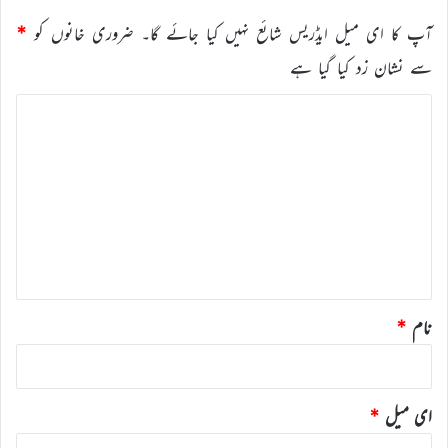
آپ کا ای میل ایڈریس شائع نہیں کیا جائے گا۔
ضروری خانوں کو
*
سے نشان زد کیا گیا ہے
ت
ب
ص
ر
ہ
*
نام
*
ای میل
*