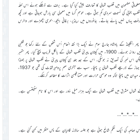
ء میں شائع ہونے والے مختصر معلوماتی مضمون میں قطب شمالی کا تعارف پیش کیا گیا ہے۔ برف سے ڈھکے ہوئے اس خطّہ
 قطب جنوبی کی نسبت سردی کم ہوتی ہے۔ موسم گرما میں معمولی سی بارش ہوجاتی ہے اور کچھ
رخت یہاں نہیں پائے جاتے۔ جانوروں میں رینڈیر، برفانی ریچھ، بحری بچھڑے اور والرس
ر انگلینڈ کے بادشاہ جارج سوم نے ایک بڑا نقد انعام اُس شخص کے لئے رکھا جو قطبی
راستہ دریافت کرے گا۔ چنانچہ راسؔ اور پیریؔ اس مہم کے لئے 1898ء میں روانہ ہوئے۔ 1900ء میں کپتان پیریؔ قطب شمالی کے بالکل قریب پہنچ گیا۔ پھر ستمبر
ا ہے لیکن اس خبر کی تصدیق نہ ہوسکی۔ اس کے بعد جلد ہی کپتان پیریؔ نے قطب شمالی پر جھنڈا
گاڑ دیا۔ بعدازاں ہوائی آمدورفت جاری ہونے کے بعد ایڈمرل رچرڈ بیرڈ ہوائی جہاز کے ذریعے قطب شمالی پر پہنچا۔ سب سے آخری مہم پرومیرشمڈٹ کی تھی جو 1937ء
یدان میں پہنچا تاکہ وہ موسمی حرارت اور مقناطیسی اثرات کا مطالعہ کرسکے۔
ٹوریہ کے شمال مشرق میں قطب شمالی سے ایک ہزار میل دُور ہے اور اس کا نام سٹیفنسن ہے۔
…*…*…*…
میں مکرمہ صاحبزادی امۃالقدوس صاحبہ کی ایک نظم شائع ہوئی ہے جو جلسہ سالانہ قادیان کے پس منظر میں کہی گئی ہے۔