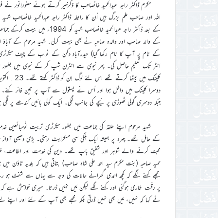
اللہ اور صاحب علم بزرگ ہیں اُن کا رابطہ ڈاکٹر راجہ عبدالحمید خانصاحب شہ
کے بعد ڈاکٹر راجہ عبدالحمید خان
کے والد صاحب اور والدہ صاحبہ نے بھی بیعت کرلی۔ شہید مرحوم کے آباؤ ا
انٹر تک تعلیم حاصل کی۔ پھر نیوی سے انٹرن شپ کر کے نیوی میں بطور سو
کلینک میں ب
دوسرا کلینک میں داخل ہوا اور اُس نے پستول سے آپ پر تین فائر کئے۔ ا
جبکہ دوسری گولی ٹھوڑی پر نیچے کی جانب لگی۔ ایک گولی بائیں کندھے پر لگی
شہید مرحوم اپنے حلقہ کی جماعت میں بطور سیکرٹری تربیت نَومبائعین 
کے حامل تھے۔ چہرہ پر ہمیشہ ایک ہلکی سی مسکراہٹ رہتی۔ بڑی دھیمی آواز م
محبت کرنے والے شوہر اور شفیق باپ تھے۔ دین کی خدمت اور اطاعت، خلا
حمید صاحبہ (بنت مکرم سید احمد علی شاہ صاحب) بتاتی ہیں کہ بلدیہ ٹاؤن می
مجھے کہنے لگے کہ کچھ احمدی گھرانے حالات کی وجہ سے یہاں سے شفٹ ہو
پر رقّت طاری ہوگئی اور کہنے لگے لیکن مَیں نہیں ڈرتا۔ میری خواہش ہے کہ مَی
نے کہا کہ نہیں، مَیں بھی نہیں ڈرتی بلکہ مجھے بھی آپ کے لئے اور اپنے 