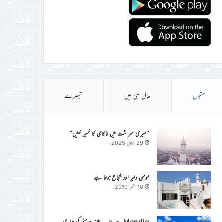
مقبول
حال ہی میں
تبصرے
’’میری سر شت میں ناکامی کا خمیر نہیں‘‘
29 جولائی 2025ء
مومن دلیر اور شجاع ہوتا ہے
10 ستمبر 2019ء
Mendig سے جلسہ سالانہ جرمنی کی تیاری