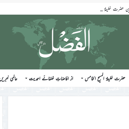
ضرت خلیفۃ المسیح الخامس ایّدہ اللہ تعالیٰ بنصرہ العزیز فرمودہ 17؍جولائی 2026ء
حضرت خلیفۃ المسیح الخامس
از افاضاتِ خلفائے احمدیت
عالمی خبریں