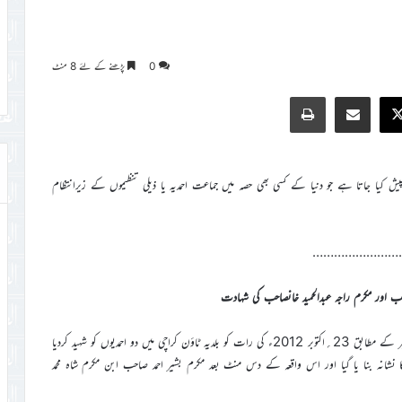
0
پڑھنے کے لئے 8 منٹ
Print
Share via Email
Faceb
X
کیا جاتا ہے جو دنیا کے کسی بھی حصہ میں جماعت احمدیہ یا ذیلی تنظیموں کے زیرانتظام
……………………
احب اور مکرم راجہ عبدالحمید خانصاحب کی شہادت
روزنامہ ’’الفضل‘‘ ربوہ 30؍اکتوبر2012ء میں شائع ہونے والی ایک خبر کے مطابق 23؍اکتوبر 2012ء کی رات کو بلدیہ ٹاؤن کراچی میں دو احمدیوں کو شہید کردیا
 کلنگ کا نشانہ بنا یا گیا اور اس واقعہ کے دس منٹ بعد مکرم بشیر احمد صاحب ابن مکرم شاہ محمد