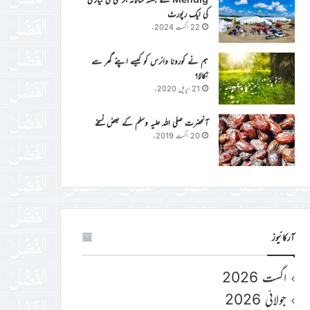
کی ایک رپورٹ
22 اگست 2024ء
ہم نے کورونا وائرس کو کیسے اپنے گھر سے
نکالا؟
21 اپریل 2020ء
آنحضرت صلی اللہ علیہ وسلم کے بعض نسخے
20 اگست 2019ء
آرکائیوز
اگست 2026
جولائی 2026