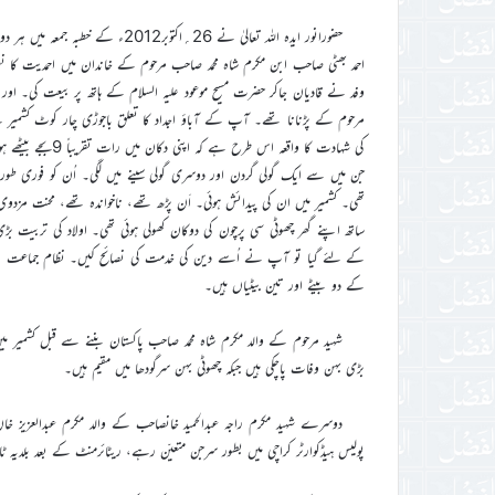
حضورانور ایدہ اللہ تعالیٰ نے 26؍اکتو
احمد بھٹی صاحب ابن مکرم شاہ محمد صاحب مرحوم کے خاندان میں احمدیت کا
وفد نے قادیان جاکر حضرت مسیح موعود علیہ السلام کے ہاتھ پر بیعت کی۔ او
مرحوم کے پڑنانا تھے۔ آپ کے آباؤ اجداد کا تعلق باجوڑی چار کوٹ کشمیر 
کی شہادت کا واقع
ساتھ اپنے گھر چھوٹی سی پرچون کی دوکان کھولی ہوئی تھی۔ اولاد کی تربیت بڑ
کے لئے گیا تو آپ نے اُسے دین کی خدمت کی نصائح کیں۔ نظام جماعت سے 
کے دو بیٹے اور تین بیٹیاں ہیں۔
شہید مرحوم کے والد مکرم شاہ محمد صاحب پاکستان بننے سے قبل کشمیر می
بڑی بہن وفات پاچکی ہیں جبکہ چھوٹی بہن سرگودھا میں مقیم ہیں۔
دوسرے شہید مکرم راجہ عبدالحمید خانصاحب کے والد مکرم عبدالعزیز خ
پولیس ہیڈکوارٹر کراچی میں بطور سرجن متعیّن رہے، ریٹائرمنٹ کے بعد بلدیہ ٹ