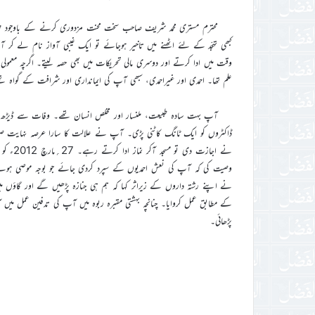
محترم مستری محمد شریف صاحب سخت محنت مزدوری کرنے کے باوجود پنجوقت
کبھی تہجّد کے لئے اٹھنے میں تاخیر ہوجائے تو ایک غیبی آواز نام لے کر ا
وقت میں ادا کرتے اور دوسری مالی تحریکات میں بھی حصہ لیتے۔ اگرچہ معمولی ت
علم تھا۔ احمدی اور غیراحمدی، سبھی آپ کی ایمانداری اور شرافت کے گوا
آپ بہت سادہ طبیعت، ملنسار اور مخلص انسان تھے۔ وفات سے ڈیڑھ سا
ڈاکٹروں کو ایک ٹانگ کاٹنی پڑی۔ آپ نے علالت کا سارا عرصہ نہایت صبر
نے اجاز
وصیت کی کہ آپ کی نعش احمدیوں کے سپرد کردی جائے جو بوجہ موصی ہ
نے اپنے رشتہ داروں کے زیراثر کہا کہ ہم ہی جنازہ پڑھیں گے اور گاؤں 
کے مطابق عمل کروایا۔ چنانچہ بہشتی مقبرہ ربوہ میں آپ کی تدفین عمل میں آ
پڑھائی۔