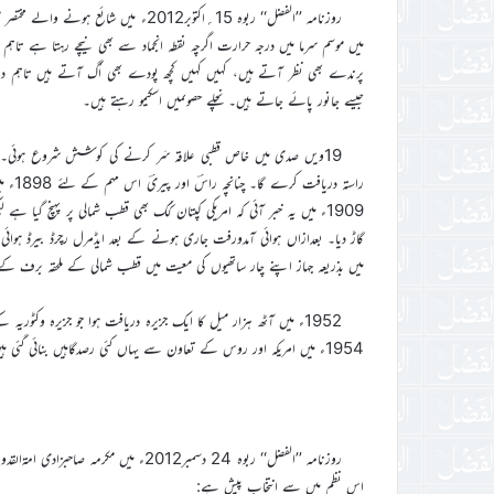
روزنامہ ’’الفضل‘‘ ربوہ 15؍اکتوبر2012
میں موسم سرما میں درجہ حرارت اگرچہ نقطہ انجماد سے بھی نیچے رہتا ہے تاہم
پرندے بھی نظر آتے ہیں، کہیں کہیں کچھ پودے بھی اُگ آتے ہیں تاہم د
جیسے جانور پائے جاتے ہیں۔ نچلے حصوںمیں اسکیمو رہتے ہیں۔
19ویں صدی میں خاص قطبی علاقہ سَر کرنے کی کوشش شروع ہوئی۔ پھ
1909ء میں یہ خبر آئی کہ امریکی کپتان کُک بھی قطب شمالی پر پہنچ گی
میں بذریعہ جہاز اپنے چار ساتھیوں کی معیت میں قطب شمالی کے ملحقہ برف کے م
1952ء میں آٹھ ہزار میل کا ایک جزیرہ دریافت ہوا جو جزیرہ وک
1954ء میں امریکہ اور روس کے تعاون سے یہاں کئی رصدگاہیں بنائی گئی ہیں۔
روزنامہ ’’الفضل‘‘ ربوہ 24 دسمبر2012ء 
اس نظم میں سے انتخاب پیش ہے: