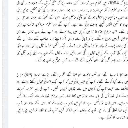
مکرم ڈاکٹر راجہ عبدالحمید خانصاحب کا ذکرخیر کرتے ہوئے حضورانور نے فرمایا کہ 1994ء میں محترم سید محمد رضا بسمل صاحب جو کہ ضلع کراچی کے معروف داعی الی
ید کے والد مکرم ڈاکٹر عبدالعزیز خان صاحب سے ہوا۔ سوال و جواب کی کئی محفلیں ہوئیں جن
صاحب شہید کو 1994ء میں بیعت کرکے جماعت احمدیہ مبائعین میں شامل ہونے کی توفیق حاصل ہوئی۔ اس کے تھوڑے عرصہ بعد ہی ان
جداد کا تعلق افغان قبیلے یوسف زئی سے ہے۔ آپ کے دادا مکرم عبدالحمید خانصاحب (جن
کے نام پر آپ کا نام رکھا گیا) حیدرآباد دکن کے نواب کے چیف سیکرٹری تھے۔ شہید مرحوم 1972ء میں کراچی میں پیدا ہوئے اور آپ نے بلدیہ ٹاؤن سے ہی
یلین فورمین بھرتی ہوگئے۔ چونکہ ڈیوٹی سے واپس آکر اپنے والد صاحب کے ساتھ اُن کے
یٹھا کرتے تھے اس لئے لوگ اِن کو ڈاکٹر کہتے تھے۔ 23؍ اکتوبر کی رات پونے نو بجے دو موٹرسائیکل سوار آئے۔ ایک شخص موٹرسائیکل پر ہی سوار رہا جبکہ
یک گولی آپ کے بائیں گال پر لگی اور دائیں جانب گال کے اوپر سے ہی باہر نکل گئی
 جو کمر سے باہر نکل گئی۔ ان گولیوں کے لگنے سے آپ موقع پر شہید ہوگئے۔
خدمت بجا لا رہے تھے اور شعبہ دعوت الی اللہ کے نگران تھے۔ بڑے ہمدرد، بااخلاق مزاج
یں بات کیا کرتے تھے۔ آپ کی اہلیہ بتاتی ہیں کہ آپ ایک انتہائی خیال رکھنے والے اور
فت سے محبت آپ کی خوبیوں میں سے نمایاں خوبیاں تھیں۔ آپ کی اہلیہ محترمہ نصرت
ں ہونے والی شہادتوں کی وجہ سے علاقہ میں تناؤ تھا۔ شہید مرحوم شہادت سے ایک روز قبل
 رہے ہیں، اس طرح تو دشمن اپنے عزائم میں کامیاب ہو جائے گا۔ اس کے ساتھ ہی آپ
ں خدا تعالیٰ کی راہ میں شہید ہو جاؤں۔ نیز کہا کہ کہیں آپ ڈر کا شکار تو نہیں ہیں؟ مَیں
لئے شہادت کا شوق ہے۔