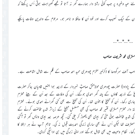
ئے عید وغیرہ پر جب کوئی رشتہ دار ہمارے گھر نہ آتا تو مجھے گھبراہٹ ہوتی اُس پرکہتے کہ
الیٰ اُن کے نیک نصیب کرے اور خود اُن کا حافظ و ناصر ہو۔ مرحوم کے والدین وفات پاچکے
…*…*…*…
مستری محمد شریف صاحب
ا نفوذ (مضمون نگار کے پڑدادا) حضرت چودھری مولابخش صاحبؓ نمبردار کے ذریعہ ہوا جنہیں قادیان جاکر حضرت
تبلیغ کے ذریعہ گاؤں کے چند گھر احمدی ہوگئے۔ اُن کی وفات کے بعد اُن کے بیٹے محترم
 رکھا۔ اُن کو تبلیغ کا جنون تھا۔ اُن کی تبلیغ سے بھی کئی گھرانے احمدی ہوئے۔ محترم
 دار محترم مستری فقیر محمد صاحب کی بھی مسلسل تبلیغ کے زیراثر شدید مخالفت کرنے کے
ی شدید مخالفت ہوئی حتٰی کہ بیوی بھی چھوڑ کر چلی گئی۔ کچھ عرصہ بعد بیوی واپس گھر تو آگئی
و معترف تھا لیکن اُس نے بھی ساری زندگی احمدیت قبول نہ کی۔ تاہم آپ نے ہر ابتلا کا
کھا۔ نظام وصیت میں بھی شامل ہوگئے اور اپنی زندگی میں ہی ادائیگی کردی۔