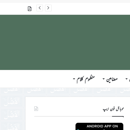
گذشتہ شمارے
مضامین
منظوم کلام
موبائل فون ایپ