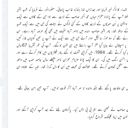
بر2012ء کے خطبہ جمعہ میں ہر دو شہداء کا ذکر خیر فرمایا اور بعدازاں نماز جنازہ غائب پڑھائی۔ حضورانور نے فرمایا کہ شہید بشیر
 نفوذ آپ کے پڑنانا مکرم میاں محمد اکبر صاحب کے ذریعہ سے ہوا جن کے گاؤں سے ایک
ر واپسی پر اُن احمدیوں کے ذریعہ گاؤں کے کئی لوگوں نے بیعت کی جن میں سے ایک شہید
کے ساتھ تھا۔ پھر بشیر صاحب سندھ میں ناصر آباد سٹیٹ میں بھی کچھ عرصہ آباد رہے۔ ان
ہ اس طرح ہے کہ اپنی دکان میں رات تقریباً 9بجے بیٹھے ہوئے تھے کہ دو موٹر سائیکل سوار آئے جن میں سے ایک نے آپ پر تین گولیاں فائر کیں
جن میں سے ایک گولی گردن اور دوسری گولی سینے میں لگی۔ اُن کو فوری طور پر ہسپتال لے جایا گیا مگر آپ راستے میں ہی شہید ہوگئے۔ آپ کی عمر تقریباً 67سال
تھی۔ کشمیر میں ان کی پیدائش ہوئی۔ اَن پڑھ تھے، ناخواندہ تھے، محنت مزدوی کیا کرتے تھے۔ 1984ء میں کراچی شفٹ ہو گئے۔پھر فیکٹریوں میں کام کرتے رہے اور
ی احسن رنگ میں کی۔ ان کا ایک پوتا عزیزم عمران ناصر پچھلے سال جامعہ احمدیہ میں داخلہ
مکمل تعاون کرتے تھے۔ خلافت کی محبت میں اُن کا دل گداز تھا۔ اہلیہ کے علاوہ ان
ں ہی وفات پاگئے تھے جبکہ والدہ نا صر آباد آکر فوت ہوئیں۔ آپ تین بہن بھائی تھے،
ان صاحب نے ممبئی سے ایم بی بی ایس کیا۔ پاکستان بننے کے بعد آپ کراچی آگئے اور
ائون میں اپنا کلینک شروع کردیا۔