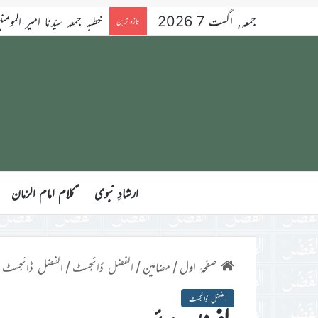
جمعہ, اگست 7 2026
خطبہ جمعہ سیّدنا امیر المومنین ح
تازہ ترین
ارشادِ نبوی
ؑکلام امام الزمان
صفحۂ اول
/
مضامین
/
الفضل ڈائجسٹ
/
الفضل ڈائجسٹ
الفضل ڈائجسٹ