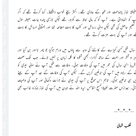
ہ نماز باجماعت اور تہجد کے عادی تھے۔ اکثر سچّے خواب دیکھتے۔ کہا کرتے تھے کہ اگر
ٓپ کو اٹھادیتی ہے۔ آپ گو کہ مالی لحاظ سے کمزور تھے لیکن لازمی چندہ جات ہمیشہ اوّل
علیم حاصل کی تھی لیکن دینی رسائل اور کتب کا بہت مطالعہ تھا اور اختلافی مسائل کا بہت
ہ تھے اور آپ کی بہت عزت کرتے تھے۔
ل قبل کسی کیڑے کے کاٹنے کی وجہ سے پاؤں میں ورم ہوگیا جو پھر ناسور بن گیا اور
 و شکر اور ہمّت کے ساتھ گزارا، کبھی شکوہ کا کلمہ زبان پر نہیں لائے۔ جب تک صحت
ت دی تو مسجد آکر نماز ادا کرتے رہے۔ 27؍مارچ 2012ء کو قریباً اسّی سال کی عمر میں آپ کی وفات ہوئی۔ وفات سے قبل آپ نے اپنی بیوی کو
ونے کے ربوہ میں آپ کی تدفین کریں گے۔ لیکن آپ کی وفات کے بعد آپ کے بیٹے
میں ہی تدفین ہوگی۔ تاہم اس موقع پر آپ کی بیوی نے جرأت دکھائی اور آپ کی وصیت
ئی۔ بعدازاں حضرت خلیفۃالمسیح الخامس ایدہ اللہ نے لندن میں آپ کی نماز جنازہ غائب بھی
…*…*…*…
قطب شمالی