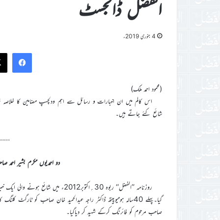
الفضل ڈائجسٹ
4 جنوری 2019ء
ook
(محمود احمد ملک)
اس کالم میں ان اخبارات و رسائل سے اہم ودلچسپ مضامین کا خلاصہ پیش 
شائع کئے جاتے ہیں۔
……
دو احمدیوں مکرم بشیر احمد ص
گیا۔پہلے 40سالہ ہومیوپیتھ ڈاکٹر راجہ عبدالحمید خان صاحب کو ٹارگٹ
صاحب مرحوم کو فائرنگ کرکے شہید کر دیاگیا۔