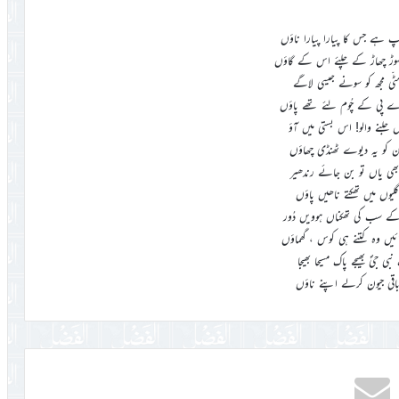
وپ ہے جس کا پیارا پیارا ناؤں
 چھاڑ کے چلئے اس کے گاؤں
ٹّی مجھ کو سونے جیسی لاگے
ے پی کے چُوم لئے تھے پاؤں
جلنے والو! اس بستی میں آؤ
من کو یہ دیوے ٹھنڈی چھاؤں
 بھی یاں تو بن جائے رندھیر
گلیوں میں تھکتے ناھیں پاؤں
ے سب کی تھکناں ہوویں دُور
ں وہ کتنے ہی کوس ، گھماؤں
 جیؐ بھیجے پاک مسیحا بھیجا
باقی جیون کرلے اپنے ناؤں