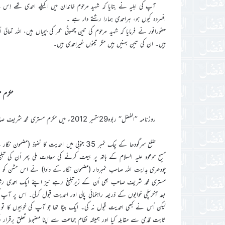
آپ کی اہلیہ نے بتایا کہ شہید مرحوم خاندان میں اکیلے احمدی تھے اِس ل
افسردہ کیوں ہو، ہراحمدی ہمارا رشتے دار ہے ۔
حضورانور نے فرمایا کہ شہید مرحوم کی تین چھوٹی عمر کی بچیاں ہیں، اللہ تع
ہیں۔ ان کی تین بہنیں ہیں مگر تینوں غیراحمدی ہیں۔
مکرم 
روزنامہ ’’الفضل‘‘ ربوہ29ستمبر 2012ء میں مکرم مستری محمد شریف صاحب آف سرگودھا کا ذکرخیر مکرم چودھری حمید احمد صاحب کے قلم سے شامل اشاعت ہے۔
ضلع سرگودھا کے چک نمبر 35 جنوبی میں احمدیت ک
مسیح موعود علیہ السلام کے ہاتھ پر بیعت کرنے کی سعادت ملی پھر اُن کی 
چودھری ہدایت اللہ صاحب نمبردار (مضمون نگار کے دادا) نے اس مشن کو جاری
مستری محمد شریف صاحب بھی اُن کے زیرتبلیغ رہے نیز اپنے ایک احمدی رشتہ
بعد آخرسچّی خوابوں کے ذریعہ راہنمائی پالی اور احمدیت قبول کرلی۔ اس پر آپ ک
لیکن اُس نے کبھی احمدیت قبول نہ کی۔ ایک بیٹا تھا جو آپ کی خوبیوں کا ت
ثابت قدمی سے مقابلہ کیا اور ہمیشہ نظام جماعت سے اپنا مضبوط تعلق برقرار ر