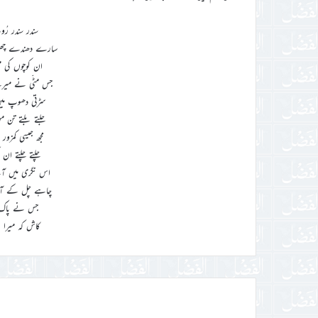
سندر سندر رُ
سارے دھندے چھوڑ
ان کوچوں کی م
جس مٹّی نے میر
سڑتی دھوپ میں 
جلتے بلتے تن 
مجھ جیسی کمزور
چلتے چلتے ان 
اس نگری میں آک
چاہے چل کے آئی
جس نے پاک نبی
کاش کہ میرا 