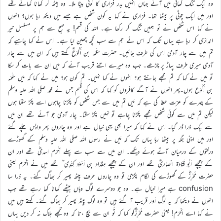
وہ ایک تنگ گھاٹی میں آئے جہاں انہیں بدر فزاری کا کوئی بیٹا ملا۔ وہ بیٹھ کر کھانا کھانے لگے
اور میں ایک چوٹی پر بیٹھا تھا۔ فزاری نے کہا یہ کون شخص ہے جسے میں دیکھ رہا ہوں؟ انہوں
نے کہا اس شخص نے تو ہمیں تنگ کر رکھا ہے۔ اللہ کی قسم! یہ صبح سے ہم پر مسلسل تیر
اندازی کر رہا ہے یہاں تک کہ اس نے ہم سے سب کچھ چھین لیا ہے۔ اس نے کہا چاہیے کہ
تم میں سے چار آدمی اس کی طرف جائیں۔ حضرت سَلَمَہ بن اَکْوَعؓ کہتے ہیں کہ ان میں سے چار
آدمی میری طرف پہاڑ پر چڑھے۔ جب وہ میرے اتنے قریب آئے کہ میں ان سے بات کر سکا
تو میں نے کہا کہ تم مجھے جانتے ہو؟ انہوں نے کہا نہیں۔ تم کون ہو؟ میں نے کہا کہ میں سَلَمَہ
بن اَکْوَع ہوں۔پھر انہوں نے آگے کافروں کو کہا کہ اس کی قسم جس نے محمد صلی اللہ علیہ وسلم
کے چہرے کو عزت عطا کی ہے کہ مَیں تم میں سے جس شخص کو پکڑنا چاہوں اسے پکڑ سکتا ہوں
لیکن تم میں سے کوئی شخص مجھے پکڑنا چاہے تو نہیں پکڑ سکتا۔ چار آدمی جو آئے تھے ان میں
سے ایک ذرا ڈر گیا۔ اس نے کہا کہ میرا بھی یہی خیال ہے اور وہ چاروں پھر واپس چلے گئے
اور میں اپنی جگہ پر بیٹھا رہا یہاں تک کہ مَیں نے رسول اللہ صلی اللہ علیہ وسلم کے گھوڑے
درختوں کے درمیان آتے ہوئے دیکھے۔ ان میں سے سب سے پہلے اَخْرَم اسدیؓ تھے اور ان
کے پیچھے اَبُو قَتَادۃ انصاریؓ تھے اور ان کے پیچھے مِقْدَاد بِن اَسْوَد کِنْدِی ؓ تھے میں نے اَخْرَم یعنی
حضرت مُحْرِزؓ کے گھوڑے کی لگام پکڑی تو وہ چاروں طرف پیٹھ پھیر کر بھاگ گئے۔ یہ ذرا سا
confusion ہے میرا خیال ہے۔ وہ جو دوسرے لوگ وہاں بیٹھے کھانا کھا رہے تھے جب
انہوں نے دیکھا کہ یہ لوگ اَور قریب آ گئے ہیں تو وہ لوگ پیٹھ پھیر کر بھاگ گئے۔ کہتے ہیں میں
نے کہا اے اَخْرَم! یعنی حضرت مُحْرِزؓکو کہا کہ تُو ان سے بچ ،تا کہ وہ تجھے ہلاک نہ کر دیں یہاں