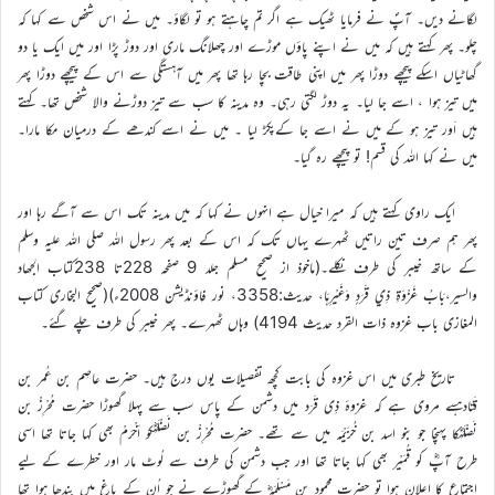
لگانے دیں۔ آپؐ نے فرمایا ٹھیک ہے اگر تم چاہتے ہو تو لگاؤ۔ میں نے اس شخص سے کہا کہ
چلو۔ پھر کہتے ہیں کہ میں نے اپنے پاؤں موڑے اور چھلانگ ماری اور دوڑ پڑا اور میں ایک یا دو
گھاٹیاں اسکے پیچھے دوڑا پھر میں اپنی طاقت بچا رہا تھا پھر میں آہستگی سے اس کے پیچھے دوڑا پھر
میں تیز ہوا ، اسے جا لیا۔ یہ دوڑ لگتی رہی۔ وہ مدینہ کا سب سے تیز دوڑنے والا شخص تھا۔ کہتے
ہیں اَور تیز ہو کے میں نے اسے جا کےپکڑ لیا ۔ میں نے اسے کندھے کے درمیان مکا مارا۔
میں نے کہا اللہ کی قسم! تو پیچھے رہ گیا۔
ایک راوی کہتے ہیں کہ میرا خیال ہے انہوں نے کہا کہ میں مدینہ تک اس سے آگے رہا اور
پھر ہم صرف تین راتیں ٹھہرے یہاں تک کہ اس کے بعد پھر رسول اللہ صلی اللہ علیہ وسلم
کے ساتھ خیبر کی طرف نکلے۔(ماخوذ از صحیح مسلم جلد 9 صفحہ 228تا 238کتاب الجھاد
والسیر،بَابُ غَزْوَةِ ذِي قَرَدٍ وَغَيْرِهَا، حدیث:3358، نور فاؤنڈیشن 2008ء)(صحیح البخاری کتاب
المغازی باب غزوہ ذات القرد حدیث 4194) وہاں ٹھہرے۔ پھر خیبر کی طرف چلے گئے۔
تاریخ طبری میں اس غزوہ کی بابت کچھ تفصیلات یوں درج ہیں۔ حضرت عاصِم بن عُمر بن
قَتادہسے مروی ہے کہ غزوۂ ذِی قَرَد میں دشمن کے پاس سب سے پہلا گھوڑا حضرت مُحْرِزْ بن
نَضْلَہؓکا پہنچا جو بنو اسد بن خُزَیْمَہ میں سے تھے۔ حضرت مُحْرِزْ بن نَضْلَہؓکو اَخْرَمْ بھی کہا جاتا تھا اسی
طرح آپؓ کو قُمَیْر بھی کہا جاتا تھا اور جب دشمن کی طرف سے لُوٹ مار اور خطرے کے لیے
اجتماع کا اعلان ہوا تو حضرت محمود بن مَسْلَمَہؓ کے گھوڑے نے جو اُن کے باغ میں بندھا ہوا تھا