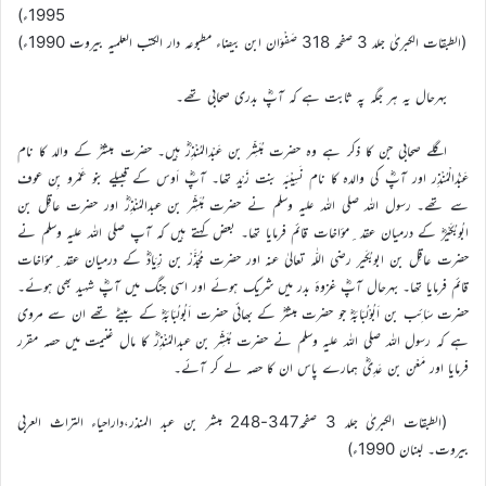
1995ء)
(الطبقات الکبریٰ جلد 3 صفحہ 318 صَفْوَان ابن بیضاء مطبوعہ دار الکتب العلمیہ بیروت 1990ء)
بہرحال یہ ہر جگہ پہ ثابت ہے کہ آپؓ بدری صحابی تھے۔
اگلے صحابی جن کا ذکر ہے وہ حضرت مُبَشِّر بن عَبْدالمُنْذِرؓ ہیں۔ حضرت مبشرؓ کے والد کا نام
عَبْدُالْمُنْذِر اور آپؓ کی والدہ کا نام نَسِیْبَہ بنت زَیْد تھا۔ آپؓ اَوس کے قبیلے بنو عَمْرو بِن عوف
سے تھے۔ رسول اللہ صلی اللہ علیہ وسلم نے حضرت مُبَشِّر بن عبدالمُنْذِرؓ اور حضرت عاقِل بن
ابُوبُکَیْرؓ کے درمیان عقد ِمؤاخات قائم فرمایا تھا۔ بعض کہتے ہیں کہ آپ صلی اللہ علیہ وسلم نے
حضرت عاقِل بن ابوبُکَیر رضی اللّٰہ تعالیٰ عنہ اور حضرت مُجَذَّرْ بن زِیَادؓ کے درمیان عقد ِمؤاخات
قائم فرمایا تھا۔ بہرحال آپؓ غزوۂ بدر میں شریک ہوئے اور اسی جنگ میں آپؓ شہید بھی ہوئے۔
حضرت سَائِب بن اَبُوْلُبَابَہؓ جو حضرت مبشرؓ کے بھائی حضرت اَبُولُبَابَہؓ کے بیٹے تھے ان سے مروی
ہے کہ رسول اللہ صلی اللہ علیہ وسلم نے حضرت مُبَشِّر بن عبدالمُنْذِرؓ کا مال غنیمت میں حصہ مقرر
فرمایا اور مَعْن بن عَدِیؓ ہمارے پاس ان کا حصہ لے کر آئے۔
(الطبقات الکبریٰ جلد 3 صفحہ347-248 مبشر بن عبد المنذر،داراحیاء التراث العربی
بیروت۔ لبنان 1990ء)