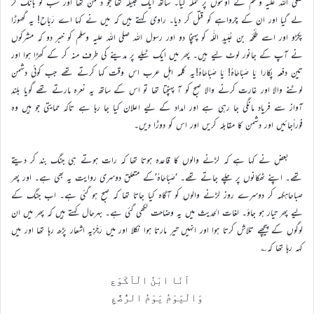
صلی اللہ علیہ وسلم کے اونٹوں پر حملہ کیا۔ ساتھ ایک قبیلہ تھا جو دشمن تھا اور سب کو ہانک کر
لے گیا اور ان کے چرواہے کو قتل کر دیا۔ راوی کہتے ہیں کہ میں نے کہا اے رَبَاح! یہ گھوڑا
پکڑو اور اسے طَلْحَہ بن عُبَیدِ اللّٰہ کو پہنچا دو اور رسول اللہ صلی اللہ علیہ وسلم کو خبر دو کہ مشرکوں
نے آپ کے جانور لوٹ لیے ہیں۔ پھر میں ایک ٹیلے پر مدینے کی طرف منہ کر کے کھڑا ہوا اور
تین دفعہ پکارا یَا صَبَاحَاہُ! یَا صَبَاحَاہُ!یہ کلمہ اہل عرب اس وقت کہا کرتے تھے جب کوئی دشمن
لوٹنے والا اور غارت کرنے والا صبح کو آ پہنچتا تھا تو اس کے ساتھ یہ نعرہ مارتے تھے گویا بلند
آواز سے فریاد مانگی جا رہی ہے اور امداد کے لیے اعلان کیا جا رہا ہے تاکہ حمایتی جو ہیں وہ
فوراًجائیں اور دشمن کا مقابلہ کریں اور اس کو دوڑا دیں۔
بعض نے کہا ہے کہ لڑنے والوں کا قاعدہ ہوتا تھا کہ رات ہوتے ہی جنگ بند کر دیتے
تھے۔ اپنے ٹھکانوں پر چلے جاتے تھے۔ ‘صَبَاحَاہُ’کے متعلق دوسری روایت یہ بھی ہے۔ اور پھر
صباحاہکہہ کر دوسرے روز لڑنے والوں کو آگاہ کیا جاتا تھا کہ صبح ہو گئی ہے۔ اب جنگ کے
لیے پھر تیار ہو جاؤ۔ لغات الحدیث میں یہ وضاحت لکھی گئی ہے۔ بہرحال کہتے ہیں کہ پھر میں ان
لوگوں کے پیچھے تلاش کرتا ہوا اور انہیں تیر مارتا ہوا نکلا اور میں رَجْزِیہ اشعار پڑھ رہا تھا اور میں
کہہ رہا تھا کہ؎
اَنَا ابْنُ الْاَکْوَع
وَالْیَوْمُ یَوْمُ الرُّضَّعِ