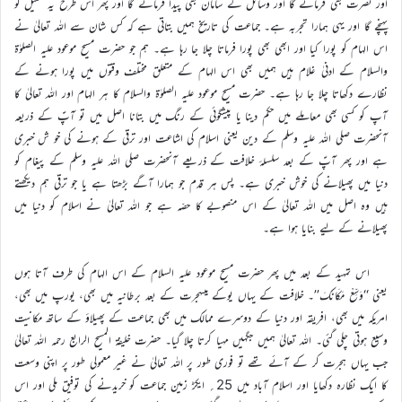
اور نصرت بھی فرمائے گا اور وسائل کے سامان بھی پیدا فرمائے گا اور پھر اس طرح یہ تکمیل کو
پہنچے گا اور یہی ہمارا تجربہ ہے۔ جماعت کی تاریخ ہمیں بتاتی ہے کہ کس شان سے اللہ تعالیٰ نے
اس الہام کو پورا کیا اور ابھی بھی پورا فرماتا چلا جا رہا ہے۔ ہم جو حضرت مسیح موعود علیہ الصلوٰۃ
والسلام کے ادنیٰ غلام ہیں ہمیں بھی اس الہام کے متعلق مختلف وقتوں میں پورا ہونے کے
نظارے دکھاتا چلا جا رہا ہے۔ حضرت مسیح موعود علیہ الصلوٰۃ والسلام کا ہر الہام اور اللہ تعالیٰ کا
آپ کو کسی بھی معاملے میں حکم دینا یا پیشگوئی کے رنگ میں بتانا اصل میں تو آپؑ کے ذریعہ
آنحضرت صلی اللہ علیہ وسلم کے دین یعنی اسلام کی اشاعت اور ترقی کے ہونے کی خو ش خبری
ہے اور پھر آپؑ کے بعد سلسلۂ خلافت کے ذریعے آنحضرت صلی اللہ علیہ وسلم کے پیغام کو
دنیا میں پھیلانے کی خوش خبری ہے۔ پس ہر قدم جو ہمارا آگے بڑھتا ہے یا جو ترقی ہم دیکھتے
ہیں وہ اصل میں اللہ تعالیٰ کے اس منصوبے کا حصّہ ہے جو اللہ تعالیٰ نے اسلام کو دنیا میں
پھیلانے کے لیے بنایا ہوا ہے۔
اس تمہید کے بعد میں پھر حضرت مسیح موعود علیہ السلام کے اس الہام کی طرف آتا ہوں
یعنی ‘‘وَسِّعْ مَکَانَکَ’’۔ خلافت کے یہاں یوکے میںہجرت کے بعد برطانیہ میں بھی، یورپ میں بھی،
امریکہ میں بھی، افریقہ اور دنیا کے دوسرے ممالک میں بھی جماعت کے پھیلاؤ کے ساتھ مکانیت
وسیع ہوتی چلی گئی۔ اللہ تعالیٰ ہمیں جگہیں مہیا کرتا چلا گیا۔ حضرت خلیفۃ المسیح الرابع رحمہ اللہ تعالیٰ
جب یہاں ہجرت کر کے آئے تھے تو فوری طور پر اللہ تعالیٰ نے غیر معمولی طور پر اپنی وسعت
کا ایک نظارہ دکھایا اور اسلام آباد میں 25؍ ایکڑ زمین جماعت کو خریدنے کی توفیق ملی اور اس