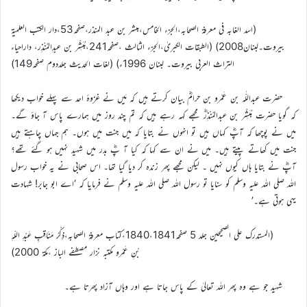
(اسد الغابہ فی معرفة الصحابہ،الجزء الخامس،مبشر بن عبد المنذر،صفحہ53،دار الکتب العلمیۃ
بیروت۔لبنان2008) (الطبقات الکبریٰ،الجزء الثالث ،صفحہ241،مُبَشِّر بن عبدِالمُنْذِر، داراحیاء
التراث العربی بیروت۔ لبنان 1996ء) (لغات الحدیث جلددوم صفحہ149)
حضرت عبداللّٰہ بن عَمْرو بن حرامؓ بیان کرتے ہیں کہ مَیں نے غزوۂ احد سے پہلے خواب دیکھا
کہ گویا حضرت مُبَشِّر بن عبدالمُنْذِرؓ مجھے کہہ رہے ہیں کہ تم چند روز میں ہمارے پاس آ جاؤ گے۔
میں نے پوچھا کہ آپؓ کہاں ہیں تو انہوں نے بتایا کہ میں جنت میں ہوں۔ ہم جہاں چاہتے ہیں
جنت میں کھاتے پیتے ہیں۔ میں نے ان سے کہا کہ کیا آ پؓ بدر میں شہید نہیں ہو گئے تھے؟
آپؓ نے بتایا ہاں کیوں نہیں ۔ لیکن مجھے پھر زندہ کر دیا گیا تھا۔ اس صحابی نے یہ خواب رسول
اللہ صلی اللہ علیہ وسلم کو سنایا تو رسول اللہ صلی اللہ علیہ وسلم نے فرمایا کہ ‘اے ابو جابر! شہادت
یہی ہوتی ہے۔’
(المستدرك على الصحيحين جلد 5 صفحہ1840،1841،کتاب معرفة الصحابہ،ذِكْرُ مَنَاقِبِ عَبْدِ اللّهِ
بْنِ عَمْرو مکتبہ نزار مصطفے الباز ،مکة 2000)
شہید جو ہے وہ پھر اللہ تعالیٰ کے پاس جاتا ہے اور وہاں آزاد پھرتا ہے۔