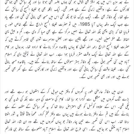
کے بعد مزید اس میں چھ ایکڑ بھی شامل ہو گئی جہاں جلسہ بھی ہوتا رہا اور کچھ رہائش بھی جماعتی
کارکنوں کے لیے، واقفینِ زندگی کے لیے میسر تھی۔ ایک بنگلہ بھی جو خلیفۃ المسیح کی رہائش کے
لیے تھا۔ کچھ دفاتر بھی تھے۔ ایک بیرک نما جو جگہ تھی اس میں مسجد بھی بنائی گئی تھی اور مجھے یاد
ہے جب ایک دفعہ یہاں آیا 1985ء میں تو حضرت خلیفۃ المسیح الرابع نے مجھے خاص طور پر
فرمایا تھا کہ بڑی اچھی جگہ اللہ تعالیٰ نے ہمیں مرکز کے لیے بھی مہیا کر دی ہے۔ کم و بیش یہی
الفاظ تھے مگر معیّن نہیں۔ اور مجھے یقین ہے اور بعض دوسرے شواہد بھی ظاہر کرتے ہیں کہ
حضرت خلیفۃ المسیح الرابع رحمہ اللہ تعالیٰ کا یہاں باقاعدہ مرکز بنانے کا ارادہ تھا۔ بہرحال ہر کام
کے لیے اللہ تعالیٰ نے ایک وقت مقرر فرمایا ہوا ہے۔ اب اللہ تعالیٰ نے توفیق دی کہ اسلام
آباد میں نئی تعمیر ہوئی ہے۔ کچھ دفاتر بہتر سہولتوں کے ساتھ بنائے گئے ہیں۔ باقاعدہ مسجد بنائی
گئی ہے۔ خلیفۂ وقت کی رہائش بنائی گئی ہے اور واقفینِ زندگی اور کارکنوں کے لیے گھر بھی تعمیر
ہوئے ہیں اور اَور بھی تعمیر ہوں گے۔
لندن میں دفاتر عارضی طور پر گھروں کو دفتر میں تبدیل کر کے استعمال ہو رہے تھے اور
بڑے تنگ کمروں میں مشکل سے گزارا ہو رہا تھا۔ کام کی وسعت کی وجہ سے جگہ کی شدید کمی ہو
چکی تھی۔ اس کے علاوہ کونسل کو بھی اعتراض رہتا تھا کہ یہ گھر رہائش کے مقصد کے لیے
بنائے گئے ہیں تم نے دفتر بنائے ہوئے ہیں یہاں سے دفتر ختم کرو۔ عموماً وقتاً فوقتاً یہ شور اٹھتا
رہتا تھا۔ اب اس نئی تعمیر سے تین چار دفاتر جو یہاں گھروں میں تھے وہ ان شاء اللہ تعالیٰ
اسلام آباد منتقل ہو جائیں گے۔ اسی طرح اللہ تعالیٰ نے اسلام آباد منصوبے کے ساتھ ہی فارنہم