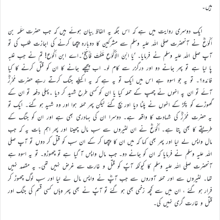
ہیں۔
ایک دوسری روایت میں ہے کہ اس جگہ یہ الفاظ بیان ہوئے ہیں کہ جب حضرت سَلَمہ بن
اَکْوَعؓ نے آنحضرت صلی اللہ علیہ وسلم سے مشرکین کا دوبارہ پیچھا کرنے کی اجازت طلب کی تو
آپ صلی اللہ علیہ وسلم نے فرمایا۔ ‘يَا ابْنَ الْأَكْوَعِ مَلَكْتَ فَأَسْجِحْ’۔اے ابن اَکْوَع! تم نے جب غلبہ
پا لیا ہے تو پھر جانے دو اور درگزر سے کام لو۔ اب پیچھے جانے کا ان کو قتل کرنے کا کیا
فائدہ؟۔ تو یہ جو اسوہ ہے اس میں ایک تو یہ ہے کہ یہ اکیلے جنگ کرتے رہے حضرت مُحْرِزؓ
آئے تو ان پہ انہوں نے چھپ کے حملہ کیا یا ان کو کسی طرح شہید کر دیا ۔پہلی دفعہ تو ان کے
گھوڑے کو پکڑ کے انہوں نے پلٹا دیا اور بچ گئے لیکن پھر حملہ ہوا اور وہ شہید ہو گئے۔ ایک تو
یہ حضرت مُحْرِزؓ کی شہادت کا واقعہ ہے۔ دوسرا ان کی بہادری بھی ہے اور ان کو جنگ کے
طریقے کا بھی پتا ہے۔ اَکْوَعؓ نے ان لٹیروں سے سب مال چھینا اور پھر اہم بات یہ کہ جب
مال واپس لے لیا اور پھر بھی کہا کہ میں ان کا پیچھا کر کے ان سب کو قتل کر دوں تو آپ صلی
اللہ علیہ وسلم نے فرمایا کہ ان کو جانے دو۔ جب مال واپس آ گیا ہے تو چھوڑو۔ تو یہ اسوہ ہے
آنحضرت صلی اللہ علیہ وسلم کا کیونکہ آپؐ کو قتل و غارت سے غرض نہیں تھی۔ یہ مقصد نہیں
تھا۔ لٹیروں سے اور حملہ آوروں سے جب آپؓ نے واپس مال لے لیا اور سب لوگ چھوڑ کر
فرار ہو گئے ، ان میں سے کچھ زخمی بھی ہو گئے تو آپؐ نے بھی پھر وہاں کسی قسم کی جنگ اور
قتل و غارت گری نہیں کی۔