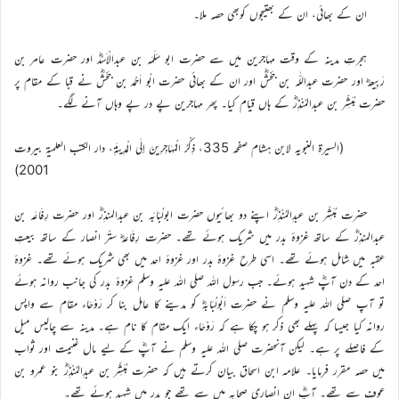
ان کے بھائی، ان کے بھتیجوں کوبھی حصہ ملا۔
ہجرتِ مدینہ کے وقت مہاجرین میں سے حضرت ابو سَلَمَہ بن عبدالْاَسَدؓ اور حضرت عامر بن
رَبِیعہؓ اور حضرت عبداللّٰہ بن جَحْشؓ اور ان کے بھائی حضرت ابُو اَحْمَد بن جَحْشؓ نے قبا کے مقام پر
حضرت مُبَشِّر بن عبدالمُنْذِرؓ کے ہاں قیام کیا۔ پھر مہاجرین پے در پے وہاں آنے لگے۔
(السیرۃ النبویہ لابن ہشام صفحہ 335، ذِكْرُ الْمُهَاجِرِينَ إلَى الْمَدِينَةِ، دار الکتب العلمیۃ بیروت
2001)
حضرت مُبَشِّر بن عبدِالمُنْذِرؓ اپنے دو بھائیوں حضرت ابولُبَابَہ بن عبدالمنذِرؓ اور حضرت رِفَاعَہ بن
عبدالمنذِرؓ کے ساتھ غزوۂ بدر میں شریک ہوئے تھے۔ حضرت رِفَاعہؓ ستّر انصار کے ساتھ بیعتِ
عقبہ میں شامل ہوئے تھے۔ اسی طرح غزوۂ بدر اور غزوۂ احد میں بھی شریک ہوئے تھے۔ غزوۂ
احد کے دن آپؓ شہید ہوئے۔ جب رسول اللہ صلی اللہ علیہ وسلم غزوۂ بدر کی جانب روانہ ہوئے
تو آپ صلی اللہ علیہ وسلم نے حضرت اَبُولُبَابہؓ کو مدینے کا عامل بنا کر رَوْحَاء مقام سے واپس
روانہ کیا جیسا کہ پہلے بھی ذکر ہو چکا ہے کہ رَوْحَاء ایک مقام کا نام ہے۔ مدینہ سے چالیس میل
کے فاصلے پر ہے۔ لیکن آنحضرت صلی اللہ علیہ وسلم نے آپؓ کے لیے مال غنیمت اور ثواب
میں حصہ مقرر فرمایا۔ علامہ ابن اسحاق بیان کرتے ہیں کہ حضرت مُبَشِّر بن عبدِالمُنْذِرؓ بنو عمرو بن
عوف سے تھے۔ آپؓ ان انصاری صحابہ میں سے تھے جو بدر میں شہید ہوئے تھے۔