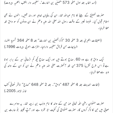
(اسد الغابہ جلد اول صفحہ 573 ‘حُصَیْن بن الحارث’۔ مطبوعہ دار الکتب العلمیہ بیروت)
حضرت حُصَیْنؓ کے بیٹے کا نام عبداللہ تھا۔ ان کی بیٹیاں خدیجہ اور ہند تھیں۔ انہوں نے بھی
اسلام قبول کیا۔ غزوۂ خیبر کے وقت رسول اللہ صلی اللہ علیہ وسلم نے ان دونوں کو سو وسق غلہ
عطا فرمایا۔
(الطبقات الکبریٰ جلد 3 صفحہ 30 ‘‘ذکرالحُصَیْن بن الحارث’’ جلد 8 صفحہ 364 تسمیة النساء
المبایعات من قریش مطبوعہ داراحیاء التراث العربی بیروت 1996ء)
ایک وسق جو ہے وہ 60؍صاع ہوتے ہیں اور ایک صاع کچھ کم اڑھائی سیر کے برابر ہوتا
ہےتو اس طرح تقریباً 375 من غلہ آنحضرت صلی اللہ علیہ وسلم نے ان کو ان کے والد کی
وجہ سےعطا فرمایا۔
(لغات الحدیث جلد 4 صفحہ 487 ‘‘وسق’’۔ جلد 2 صفحہ 648 ‘‘صاع’’ ناشر نعمانی کتب
خانہ لاہور 2005ء)
حضرت صَفْوَان رضی اللّٰہ تعالیٰ عنہ جن کے والد کا نام وَہْب بن رَبِیعہ تھا۔ یہ دوسرے
صحابی ہیں جن کا ذکر کروں گا۔ حضرت صَفْوَانؓ کی کنیت ابو عَمْرو ہے اور آپؓ قبیلہ بَنُو حَارِث بن