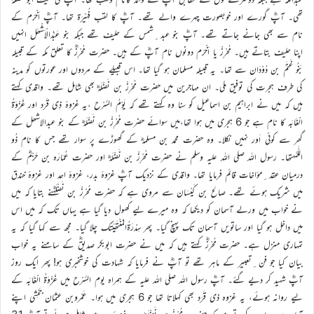
تھی۔ آپؓ گورے اور خوبصورت چہرے والے تھے۔ آپؓ کا لقب فُہَیْرَۃ تھا۔ آپؓ اَخْرَم کے
نام سے بھی جانے جاتے تھے۔ آپؓ بنو عبد ِشمس کے حلیف تھے جبکہ بنو عَبْدُالْاَشْھَل انہیں
اپنا حلیف بتاتے ہیں۔ مُحْرِزْ یا اَخْرَم دونوں نام آپؓ کے ہیں۔ حضرت مُحْرِزؓ کا تعلق مکہ کے قبیلہ
بَنُو غَنَمْ بن دُوْدَان سے تھا۔ یہ قبیلہ مسلمان ہو گیا تھا۔ اس قبیلے کے مردوں اور عورتوں کو مدینہ
کی طرف ہجرت کی توفیق ملی۔ ان مہاجرین میں حضرت مُحْرِزْ بن نَضْلَہؓ بھی شامل تھے۔ واقدی کہتے
ہیں کہ میں نے ابراہیم بن اسماعیل کو سنا وہ کہتے تھے کہ یَوْمُ السَّرْح ،یہ غزوۂ ذِی قَرَد اور غَزْوَۃُ
الْغَابَہ کا نام ہے جو 6 ہجری میں ہوا تھا،میں سوائے حضرت مُحْرِزْ بن نَضْلَہؓ کے بنو عبدالاشھل کے
گھر سے کوئی اَور نہیں نکلا۔ وہ حضرت محمد بن مسلمہؓ کے گھوڑے پر سوار تھے جس کا نام ذُو
اللَّمَّہتھا۔ رسول اللہ صلی اللہ علیہ وسلم نے حضرت مُحْرِزْ بن نَضْلَہؓ اور حضرت عُمَارَہ بن حَزْمؓ کے
درمیان عقد ِمؤاخات قائم فرمایا تھا۔ واقدی کے نزدیک آپؓ غزوۂ بدر، غزوۂ احد اور غزوۂ خندق
میں شریک ہوئے تھے۔ صالح بن کَیْسَان سے مروی ہے کہ حضرت مُحْرِزْ بن نَضْلَہؓنے بتایا کہ میں
نے خواب میں ورلے آسمان کو دیکھا کہ وہ میرے لیے کھول دیا گیا ہے یہاں تک کہ میں اس
میں داخل ہو گیا اور ساتویں آسمان تک پہنچ گیا۔ پھر سِدْرَۃُالمُنْتَھیٰتک چلا گیا۔ مجھ سے کہا گیا کہ یہ
تمہاری منزل ہے۔ حضرت مُحْرِزؓ کہتے ہیں کہ میں نے حضرت ابوبکر صدیقؓ کے سامنے یہ خواب
بیان کیا جو فن ِتعبیر کے ماہر تھے تو آپؓ نے فرمایا کہ شہادت کی خوشخبری ہو! پھر ایک روز
آپؓ شہید کر دیے گئے۔ آپؓ رسول اللہ صلی اللہ علیہ کے ہمراہ یوم السَّرْح میں غَزْوَۃُ الْغَابَہ کے
لیے روانہ ہوئے، یہ غزوہ ذی قَرَد بھی کہلاتا تھا جو 6 ہجری میں ہوا۔ عَمْروبن عثمان جَحْشِی اپنے