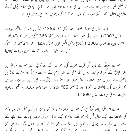
کا تعلق قبیلہ بنو عبد ِدار سے تھا۔ ان کی والدہ کا نام ھُنَیْدَہ تھا۔ آپؓ ابتدائی اسلام قبول کرنے
والوںمیں شامل تھے۔ اکثر سیرت نگاروں نے آپؓ کو مہاجرینِ حبشہ میں شامل کیا ہے۔
(اسد الغابہ فی معرفة الصحابہ المجلد الثانی صفحہ 354‘‘ سُوَیْبِطْ بن حرملہ’’ دارالفکر بیروت
لبنان2003ء) (الاصابہ فی تمییز الصحابہ الجزء السادس صفحہ 368 ‘‘نُعَیْمَان بن عمرو’’دارالکتب
العلمیہ بیروت لبنان 2005ء) (تاریخ دمشق الکبیر لابن عساکر جلد12 ، جزء 24صفحہ 117‘‘ذکر
من اسمہ سلیط’’ داراحیاء التراث العربی بیروت لبنان)
حضرت سُوَیْبِطْؓ نے مدینہ کی طرف ہجرت کی۔ ہجرت کے بعد آپؓ نے حضرت عبداللّٰہ بن
سَلَمہ عَجْلَانِیؓ کے گھر قیام کیا۔ رسول اللہ صلی اللہ علیہ وسلم نے حضرت سُوَیْبِطْؓ اور حضرت عَائِذْ بن
مَاعِصْؓ کے درمیان عقد ِمؤاخات قائم فرمایا تھا۔ حضرت سُوَیْبِطْؓ نے غزوۂ بدر اور غزوۂ احد میں
بھی شرکت کی۔ (الطبقات الکبریٰ جلد 3 صفحہ 65‘‘ سُوَیْبِطْ بن سَعْد’’ومن عبدالدار بن قصی داراحیاء
التراث العربی بیروت لبنان 1996ء)
حضرت ام سَلَمَہؓ بیان کرتی ہیں کہ حضرت ابوبکر رضی اللہ تعالیٰ عنہ نبی کریم صلی اللہ علیہ وسلم
کی وفات سے ایک سال قبل بُصْرٰی،ملک شام کا ایک علاقہ اس کی طرف تجارت کے لیے گئے
تھے۔ ان کے ساتھ نُعَیْمَانؓ اور سُوَیْبِطْ بن حَرْمَلَۃؓ نے بھی سفر کیا اور یہ دونوں جنگِ بدر میں بھی
موجود تھے۔ نُعَیْمَانؓ زادِ راہ پر متعیّن تھے۔ سُوَیْبِطْؓ کی طبیعت میں ظرافت تھی۔ اس نے نُعَیْمَانؓ