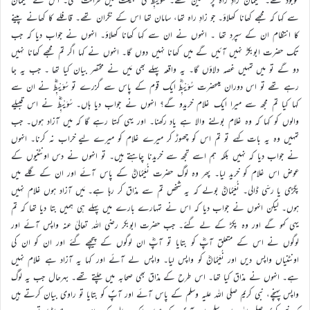
سے کہا کہ مجھے کھانا کھلاؤ۔ جو زادِ راہ تھا، سامان تھا اس کے نگران تھے۔ قافلے کا کھانے پینے
کا انتظام ان کے سپرد تھا ۔ انہوں نے ان سے کہا کھانا کھلاؤ۔ انہوں نے جواب دیا کہ جب
تک حضرت ابوبکرؓ نہیں آئیں گے میں کھانا نہیں دوں گا۔ انہوں نے کہا اگر تم مجھے کھانا نہیں
دو گے تو میں تمہیں غصہ دلاؤں گا۔ یہ واقعہ پہلے بھی مَیں نے مختصر بیان کیا تھا ۔ جب یہ جا
رہے تھے تو اس دوران میںحضرت سُوَیْبِطؓ ایک قوم کے پاس سے گزرے تو سُوَیْبِطْؓ نے ان سے
کہا کیا تم مجھ سے میرا ایک غلام خریدو گے؟ انہوں نے جواب دیا ہاں۔ سُوَیْبِطْؓ نے اس قبیلے
والوں کو کہا کہ وہ غلام بولنے والا ہے یاد رکھنا۔ اور یہی کہتا رہے گا کہ میں آزاد ہوں۔ جب
تمہیں وہ یہ بات کہے تو تم اس کو چھوڑ کر میرے غلام کو میرے لیے خراب نہ کرنا۔ انہوں
نے جواب دیا کہ نہیں بلکہ ہم اسے تجھ سے خریدنا چاہتے ہیں۔ تو انہوں نے دس اونٹنیوں کے
عوض اس غلام کو خرید لیا۔ پھر وہ لوگ حضرت نُعَیْمَانؓ کے پاس آئے اور ان کے گلے میں
پگڑی یا رسّی ڈالی۔ نُعَیْمَانؓ بولے کہ یہ شخص تم سے مذاق کر رہا ہے۔ مَیں آزاد ہوں غلام نہیں
ہوں۔ لیکن انہوں نے جواب دیا کہ اس نے تمہارے بارے میں پہلے ہی ہمیں بتا دیا تھا کہ تم
یہی کہو گے اور وہ پکڑ کے لے گئے۔ جب حضرت ابوبکر رضی اللہ تعالیٰ عنہ واپس آئے اور
لوگوں نے اس کے متعلق آپؓ کو بتایا تو آپؓ ان لوگوں کے پیچھے گئے اور ان کو ان کی
اونٹنیاں واپس دیں اور نُعَیْمَانؓ کو واپس لیا۔ واپس لے آئے اور کہا یہ آزاد ہے غلام نہیں
ہے۔ انہوں نے مذاق کیا تھا۔ اس طرح کے مذاق بھی صحابہ میں چلتے تھے۔ بہرحال جب یہ لوگ
واپس پہنچے، نبی کریم صلی اللہ علیہ وسلم کے پاس آئے اور آپؐ کو بتایا تو راوی بیان کرتے ہیں