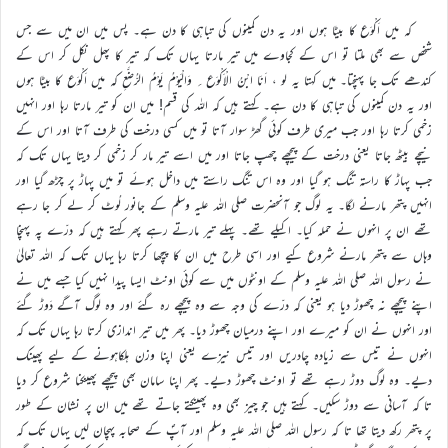
کہ میں اَکْوَع کا بیٹا ہوں اور یہ دن کمینوں کی تباہی کا دن ہے۔ پس میں ان میں سے جس
شخص سے بھی ملتا تو اس کے کجاوے میں تیر مارتا یہاں تک کہ تیر کا پھل نکل کر اس کے
کندھے تک جا پہنچتا۔ میں کہتا یہ لو ، اَنَا ابْنُ الْاَکْوَع ؍ وَالْیَوْمُ یَوْمُ الرُّضَّعِ کہ میں اَکْوَع کا بیٹا ہوں
اور یہ دن کمینوں کی تباہی کا دن ہے۔ کہتے ہیں کہ اللہ کی قسم! میں ان کو تیر مارتا رہا اور انہیں
زخمی کرتا رہا اور جب میری طرف کوئی گھڑ سوار آتا تو میں کسی درخت کی طرف آتا اور اس کے
نیچے بیٹھ جاتا یعنی درخت کے پیچھے چھپ جاتا اور میں اسے تیر مار کر زخمی کر دیتا یہاں تک کہ
جب پہاڑ کا راستہ تنگ ہو گیا اور وہ اس تنگ راستے میں داخل ہوئے تو میں پہاڑ پر چڑھ گیا اور
انہیں پتھر مارنے لگا۔ یہ لوگ جو آنحضرت صلی اللہ علیہ وسلم کے جانور لُوٹ کر لے کر جا رہے
تھے ان پر انہوں نے حملہ کیا۔ اکیلے تھے۔ پہلے تیر مارتے رہے پھر کہتے ہیں کہ درّے پہ پہنچا
وہاں سے پتھر مارنے شروع کیے اور اسی طرح میں ان کا پیچھا کرتا رہا یہاں تک کہ اللہ تعالیٰ
نے رسول اللہ صلی اللہ علیہ وسلم کے اونٹوں میں سے کوئی اونٹ ایسا پیدا نہیں کیا جسے میں نے
اپنے پیچھے نہ چھوڑ دیا ہو یعنی کہ درّے کی وجہ سے وہ پیچھے رہ گئے اور وہ لوگ آگے دَوڑ گئے
اور انہوں نے ان کو میرے اور اپنے درمیان چھوڑ دیا۔ پھر میں تیر اندازی کرتا رہا یہاں تک کہ
انہوں نے تیس سے زیادہ چادریں اور تیس نیزے یعنی اپنا وزن ہلکاہونے کے لیے پھینک
دیے۔ وہ لوگ دوڑ رہے تھے تو اونٹ چھوڑ دیے۔ پھر اپنا سامان بھی پیچھے پھینکنا شروع کر دیا
تا کہ آسانی سے دوڑ سکیں۔ کہتے ہیں جو چیز بھی وہ پھینکتے جاتے تھے میں ان پر نشان کے طور
پر پتھر رکھ دیتا تھا تا کہ رسول اللہ صلی اللہ علیہ وسلم اور آپؐ کے صحابہ پہچان لیں یہاں تک کہ