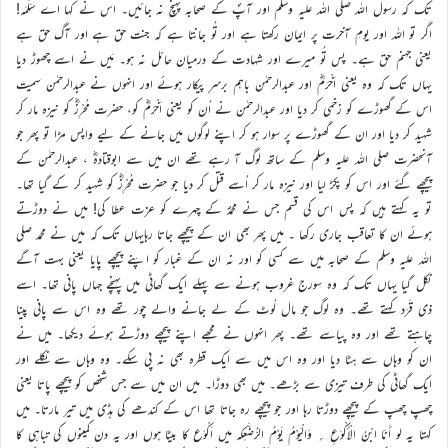
تک کہ رسول اللہ صلی اللہ علیہ وسلم اور آپؐ کے صحابہ پہنچ نہ جائیں۔ اس نے کہا اے سَلَمَہ!
اگر تو اللہ اور یومِ آخرت پر ایمان رکھتا ہے اور تُو جانتا ہے کہ جنت حق ہے اور آگ حق ہے
یعنی جہنم حق ہے۔ پس تُو میرے اور شہادت کے درمیان حائل نہ ہو۔ مَیں نے اسے چھوڑ دیا
یہاں تک کہ وہ یعنی اَخْرَمؓ اور عبدالرحمٰن باہم برسرِ پیکار ہوئے اور انہوں نے عبدالرحمٰن سمیت
اس کے گھوڑے کو زخمی کر دیا اور عبدالرحمٰن نے اُن کو یعنی اَخْرَمؓ کو، حضرت مُحْرِزؓ کو نیزہ مار کر
شہید کر دیا اور ان کے گھوڑے پر سوار ہو کر اپنے لوگوں میں جانے کے لیے واپس مڑا تو پھر جو
آنحضرت صلی اللہ علیہ وسلم کے ساتھ لوگ آ رہے تھے ان میں سے ابوقتادہؓ ، عبدالرحمٰن کے
پیچھے گئے اور اس کو پکڑ لیا اور نیزہ مار کر اُسے قتل کر دیا جو حضرت مُحْرِزؓ کو شہید کر کے گیا تھا۔
تو یہ کہتے ہیں کہ پس اس کی قسم جس نے محمدؐ کے چہرے کو عزت عطا کی! میں نے دوڑتے
ہوئے ان کا تعاقب جاری رکھا ۔ میں پھر بھی ان کے پیچھے جاتا رہایہاں تک کہ میں نے محمد صلی
اللہ علیہ وسلم کے صحابہ میں سے کسی کو اور نہ ان کے غبار کو اپنے پیچھے پایا یعنی بہت آگے
نکل گیا یہاں تک کہ وہ سورج غروب ہونے سے پہلے ایک گھاٹی میں پہنچے جہاں پانی تھا۔ اسے
ذی قَرَد کہتے تھے۔ وہ لوگ جو مال لُوٹ کے لے جانے والے چور تھے وہ اس سے پانی پینا
چاہتے تھے اور وہ پیاسے تھے۔ پھر انہوں نے مجھے اپنے پیچھے دوڑتے ہوئے دیکھا۔ میں نے
ان کو وہاں سے ہٹا دیا اور وہ اس میں سے ایک قطرہ بھی نہ پی سکے۔ وہ وہاں سے نکلے اور
ایک گھاٹی کی طرف تیزی سے بڑھے۔ میں بھی دوڑا۔ میں ان میں سے جس شخص کو پیچھے پاتا یعنی
چھپ چھپ کے پیچھے دوڑتا رہا اور جو پیچھے رہ جاتا تھا اس کے کندھے کی ہڈی میں تیر مارتا۔ میں
کہتا یہ لو أَنَا ابْنُ الْأَكْوَعِ ؍ وَالْيَوْمُ يَوْمُ الرُّضَّعِکہ میں اَکْوَع کا بیٹا ہوں اور یہ دن کمینوں کی تباہی کا