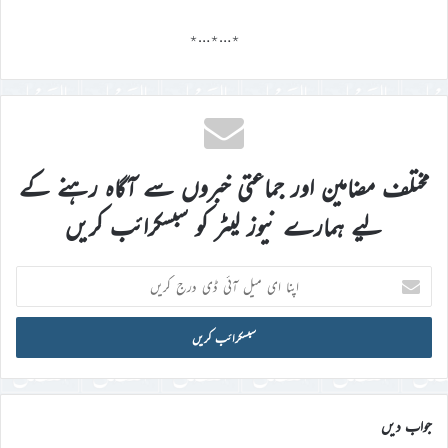
٭…٭…٭
مختلف مضامین اور جماعتی خبروں سے آگاہ رہنے کے
لیے ہمارے نیوز لیٹر کو سبسکرائب کریں
اپنا
ای
میل
آئی
ڈی
درج
کریں
جواب دیں