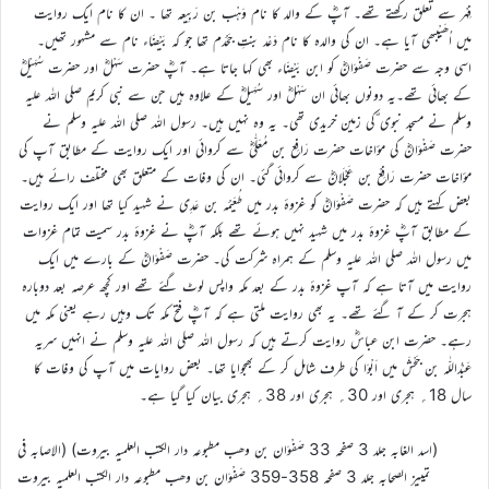
فِہْر سے تعلق رکھتے تھے۔ آپؓ کے والد کا نام وَہْب بن رَبِیعہ تھا ۔ ان کا نام ایک روایت
میں اُھَیْببھی آیا ہے۔ ان کی والدہ کا نام دَعْد بنتِ جَحْدَم تھا جو کہ بَیْضَاء نام سے مشہور تھیں۔
اسی وجہ سے حضرت صَفْوَانؓ کو ابن بَیْضَاء بھی کہا جاتا ہے۔ آپؓ حضرت سَہْلؓ اور حضرت سُہَیْلؓ
کے بھائی تھے۔یہ دونوں بھائی ان سَہْلؓ اور سُہَیلؓ کے علاوہ ہیں جن سے نبی کریم صلی اللہ علیہ
وسلم نے مسجد نبوی ؐکی زمین خریدی تھی۔ یہ وہ نہیں ہیں۔ رسول اللہ صلی اللہ علیہ وسلم نے
حضرت صَفْوَانؓ کی مؤاخات حضرت رَافِع بن مُعَلّٰیؓ سے کروائی اور ایک روایت کے مطابق آپ کی
مؤاخات حضرت رَافِعْ بن عَجْلَانؓ سے کروائی گئی۔ ان کی وفات کے متعلق بھی مختلف رائے ہیں۔
بعض کہتے ہیں کہ حضرت صَفْوَانؓ کو غزوۂ بدر میں طُعَیْمَہ بن عَدِی نے شہید کیا تھا اور ایک روایت
کے مطابق آپؓ غزوۂ بدر میں شہید نہیں ہوئے تھے بلکہ آپؓ نے غزوۂ بدر سمیت تمام غزوات
میں رسول اللہ صلی اللہ علیہ وسلم کے ہمراہ شرکت کی۔ حضرت صَفْوَانؓ کے بارے میں ایک
روایت میں آتا ہے کہ آپ غزوۂ بدر کے بعد مکہ واپس لوٹ گئے تھے اور کچھ عرصہ بعد دوبارہ
ہجرت کر کے آ گئے تھے۔ یہ بھی روایت ملتی ہے کہ آپؓ فتح مکہ تک وہیں رہے یعنی مکہ میں
رہے۔ حضرت ابن عباسؓ روایت کرتے ہیں کہ رسول اللہ صلی اللہ علیہ وسلم نے انہیں سریہ
عَبْدُاللّٰہ بن جَحْشَ میں اَبْوَا کی طرف شامل کر کے بھجوایا تھا۔ بعض روایات میں آپ کی وفات کا
سال 18؍ ہجری اور 30؍ ہجری اور 38؍ ہجری بیان کیا گیا ہے۔
(اسد الغابہ جلد 3 صفحہ 33 صَفْوَان بن وھب مطبوعہ دار الکتب العلمیہ بیروت) (الاصابہ فی
تمییز الصحابہ جلد 3 صفحہ 358-359 صَفْوَان بن وھب مطبوعہ دار الکتب العلمیہ بیروت