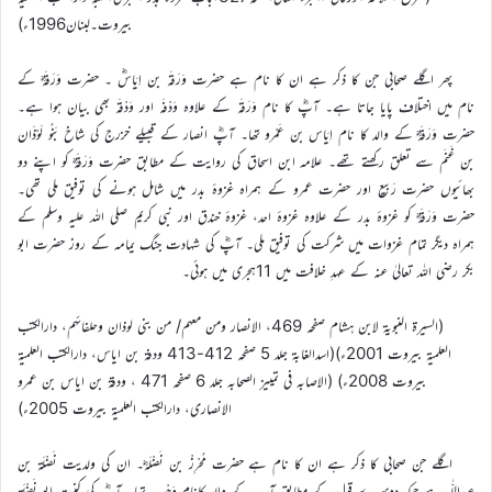
بیروت۔لبنان1996ء)
پھر اگلے صحابی جن کا ذکر ہے ان کا نام ہے حضرت وَرَقَہ بن اِیَاسؓ ۔ حضرت وَرَقَہؓ کے
نام میں اختلاف پایا جاتا ہے۔ آپؓ کا نام وَرَقَہ کے علاوہ وَدْفَہ اور وَدْقَہ بھی بیان ہوا ہے۔
حضرت وَرَقَہؓ کے والد کا نام اِیَاس بن عَمْرو تھا۔ آپؓ انصار کے قبیلے خزرج کی شاخ بَنُو لَوْذَان
بن غَنَم سے تعلق رکھتے تھے۔ علامہ ابن اسحاق کی روایت کے مطابق حضرت وَرَقَہؓ کو اپنے دو
بھائیوں حضرت رَبِیع اور حضرت عمرو کے ہمراہ غزوۂ بدر میں شامل ہونے کی توفیق ملی تھی۔
حضرت وَرَقَہؓ کو غزوۂ بدر کے علاوہ غزوۂ احد، غزوۂ خندق اور نبی کریم صلی اللہ علیہ وسلم کے
ہمراہ دیگر تمام غزوات میں شرکت کی توفیق ملی۔ آپؓ کی شہادت جنگ یمامہ کے روز حضرت ابو
بکر رضی اللہ تعالیٰ عنہ کے عہدِ خلافت میں 11ہجری میں ہوئی۔
(السیرۃ النبویۃ لابن ہشام صفحہ 469، الانصار ومن معہم/ من بنی لوذان وحلفائہم، دارالکتب
العلمیۃ بیروت 2001ء)(اسدالغابۃ جلد 5 صفحہ 412-413 ودفۃ بن ایاس، دارالکتب العلمیۃ
بیروت 2008ء) (الاصابہ فی تمییز الصحابہ جلد 6 صفحہ 471 ، ودقۃ بن ایاس بن عمرو
الانصاری، دارالکتب العلمیۃ بیروت 2005ء)
اگلے جن صحابی کا ذکر ہے ان کا نام ہے حضرت مُحْرِزْ بن نَضْلَہؓ۔ ان کی ولدیت نَضْلَۃ بن
عبداللّٰہ ہے جبکہ دوسرے قول کے مطابق آپ کے والد کانام وَھْب تھا۔ آپؓ کی کنیت ابو نَضْلَۃ