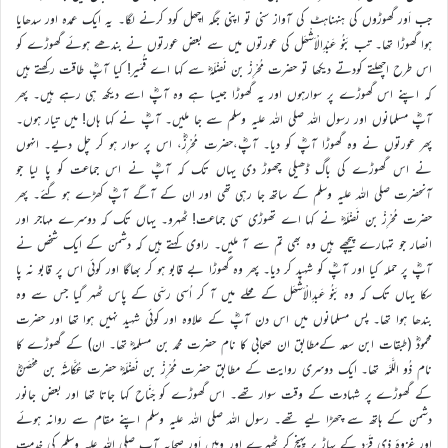
جب اَور گھوڑوں کی ہنہناہٹ کی آواز سنی تو اپنی جگہ اچھل کود کرنے لگا۔ یہ ایک عمدہ اور سدھایا
ہوا گھوڑا تھا۔ تب بَنُو عَبْدِالْاَشْھَل کی عورتوں میں سے بعض عورتوں نے بندھے ہوئے گھوڑے کو
اس طرح اچھلتے کودتے دیکھا تو حضرت مُحْرِزْ بن نَضْلَہؓ سے کہا اے قُمَیر! کیا آپؓ طاقت رکھتے ہیں
کہ اپنے اس گھوڑے پر سوارہوں اور یہ گھوڑا جیسا ہے وہ آپؓ اسے دیکھ ہی رہے ہیں۔ پھر
آپؓ مسلمانوں اور رسول اللہ صلی اللہ علیہ وسلم سے جا ملیں۔ آپؓ نے کہا ہاں! میں تیار ہوں۔
پھر عورتوں نے وہ گھوڑا آپؓ کو دیا۔ آپؓ،حضرت مُحْرِزؓ، اس پر سوار ہو کر چل دیے۔ انہوں
نے اس گھوڑے کی باگ ڈھیلی چھوڑ دی یہاں تک کہ آپؓ نے اس جماعت کو پا لیا جو
آنحضرت صلی اللہ علیہ وسلم کے ساتھ جا رہی تھی اور ان کے آگے آپؓ کھڑے ہو گئے۔ پھر
حضرت مُحْرِزْ بن نَضْلَہؓ نے کہا اے تھوڑی سی جماعت! ٹھہرو۔ یہاں تک کہ دوسرے مہاجر اور
انصار جو تمہارے پیچھے ہیں وہ بھی تم سے آ ملیں۔ راوی کہتے ہیں کہ دشمن کے ایک شخص نے
آپؓ پر حملہ کیا اور آپؓ کو شہید کر دیا۔ پھر وہ گھوڑا بے قابو ہو کر بھاگا اور کوئی اس پر قابو نہ پا
سکا یہاں تک کہ وہ بَنُو عَبدِالْاَشْھَل کے محلے میں آ کر اُسی رسّی کے پاس ٹھہر گیا جس سے وہ
بندھا ہوا تھا۔ پس مسلمانوں میں اس دن آپؓ کے علاوہ اور کوئی شہید نہیں ہوا تھا اور حضرت
محمودؓ (طبقات ابن سعد کےمطابق ان صحابی کا نام حضرت محمد بن مسلمہؓ تھا۔ ان) کے گھوڑے کا
نام ذُو اللَّمَّہ تھا۔ ایک دوسری روایت کے مطابق حضرت مُحْرِزْ بن نَضْلَہؓ حضرت عُکَّاشَہ بن مِحْصَنؓ
کے گھوڑے پر شہادت کے وقت سوار تھے۔ اس گھوڑے کو جَنَاح کہا جاتا تھا اور بعض جانور
دشمن کے ہاتھ سے چھڑا لیے تھے۔ رسول اللہ صلی اللہ علیہ وسلم اپنے مقام سے روانہ ہوئے
اور غزوۂ ذی قَرَد کے پہاڑ پر پہنچ کر ٹھہرے اور وہیں اَور صحابہ آپ صلی اللہ علیہ وسلم کی خدمت