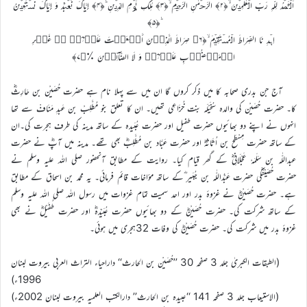
اَلۡحَمۡدُ لِلّٰہِ رَبِّ الۡعٰلَمِیۡنَ ۙ﴿۲﴾ الرَّحۡمٰنِ الرَّحِیۡمِ ۙ﴿۳﴾ مٰلِکِ یَوۡمِ الدِّیۡنِ ؕ﴿۴﴾ إِیَّاکَ نَعۡبُدُ وَ إِیَّاکَ نَسۡتَعِیۡنُ
ؕ﴿۵﴾
اِہۡدِ نَا الصِّرَاطَ الۡمُسۡتَقِیۡمَ ۙ﴿۶﴾ صِرَاطَ الَّذِیۡنَ أَنۡعَمۡتَ عَلَیۡہِمۡ ۬ۙ غَیۡرِ
الۡمَغۡضُوۡبِ عَلَیۡہِمۡ وَ لَا الضَّآلِّیۡنَ ٪﴿۷﴾
آج جن بدری صحابہ کا میں ذکر کروں گا ان میں سے پہلا نام ہے حضرت حُصَیْن بن حَارِثؓ
کا۔ حضرت حُصَیْن کی والدہ سُخَیْلَہ بنت خُزَاعِی تھیں۔ ان کا تعلق بنو مُطَّلِبْ بن عَبدِ مَنَافْ سے تھا
انہوں نے اپنے دو بھائیوں حضرت طفیل اور حضرت عُبَیدہ کے ساتھ مدینہ کی طرف ہجرت کی۔ان
کے ساتھ حضرت مِسْطَح بن اُثَاثہؓ اور حضرت عَبَّاد بن مُطَّلِبؓ بھی تھے۔ مدینہ میں آپؓ نے حضرت
عبداللّٰہ بن سَلَمَہْ عَجْلَانِیؓ کے گھر قیام کیا۔ روایت کے مطابق آنحضور صلی اللہ علیہ وسلم نے
حضرت حُصَیْنؓکی حضرت عَبْدُاللّٰہ بن جُبَیر ؓکے ساتھ مؤاخات قائم فرمائی۔ یہ محمد بن اسحاق کے مطابق
ہے۔ حضرت حُصَیْنؓ نے غزوۂ بدر اور احد سمیت تمام غزوات میں رسول اللہ صلی اللہ علیہ وسلم
کے ساتھ شرکت کی۔ حضرت حُصَیْنؓ کے دو بھائیوں حضرت عُبَیْدَہؓ اور حضرت طُفَیْلؓ نے بھی
غزوۂ بدر میں شرکت کی۔ حضرت حُصَیْنؓ کی وفات 32ہجری میں ہوئی۔
(الطبقات الکبریٰ جلد 3 صفحہ 30 ’’حُصَیْن بن الحارث‘‘ داراحیاء التراث العربی بیروت لبنان
1996ء)
(الاستیعاب جلد 3 صفحہ 141 ‘‘عبیدہ بن الحارث’’ دارالکتب العلمیہ بیروت لبنان 2002ء)