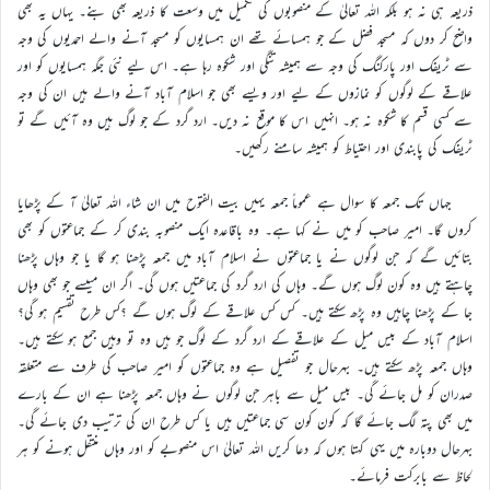
ذریعہ ہی نہ ہو بلکہ اللہ تعالیٰ کے منصوبوں کی تکمیل میں وسعت کا ذریعہ بھی بنے۔ یہاں یہ بھی
واضح کر دوں کہ مسجد فضل کے جو ہمسائے تھے ان ہمسایوں کو مسجد آنے والے احمدیوں کی وجہ
سے ٹریفک اور پارکنگ کی وجہ سے ہمیشہ تنگی اور شکوہ رہا ہے۔ اس لیے نئی جگہ ہمسایوں کو اور
علاقے کے لوگوں کو نمازوں کے لیے اور ویسے بھی جو اسلام آباد آنے والے ہیں ان کی وجہ
سے کسی قسم کا شکوہ نہ ہو۔ انہیں اس کا موقع نہ دیں۔ ارد گرد کے جو لوگ ہیں وہ آئیں گے تو
ٹریفک کی پابندی اور احتیاط کو ہمیشہ سامنے رکھیں۔
جہاں تک جمعہ کا سوال ہے عموماً جمعہ یہیں بیت الفتوح میں ان شاء اللہ تعالیٰ آ کے پڑھایا
کروں گا۔ امیر صاحب کو میں نے کہا ہے۔ وہ باقاعدہ ایک منصوبہ بندی کر کے جماعتوں کو بھی
بتائیں گے کہ جن لوگوں نے یا جماعتوں نے اسلام آباد میں جمعہ پڑھنا ہو گا یا جو وہاں پڑھنا
چاہتے ہیں وہ کون لوگ ہوں گے۔ وہاں کی ارد گرد کی جماعتیں ہوں گی۔ اگر ان میںسے جو بھی وہاں
جا کے پڑھنا چاہیں وہ پڑھ سکتے ہیں۔ کس کس علاقے کے لوگ ہوں گے ؟کس طرح تقسیم ہو گی؟
اسلام آباد کے بیس میل کے علاقے کے ارد گرد کے لوگ جو ہیں وہ تو وہیں جمع ہو سکتے ہیں۔
وہاں جمعہ پڑھ سکتے ہیں۔ بہرحال جو تفصیل ہے وہ جماعتوں کو امیر صاحب کی طرف سے متعلقہ
صدران کو مل جائے گی۔ بیس میل سے باہر جن لوگوں نے وہاں جمعہ پڑھنا ہے ان کے بارے
میں بھی پتہ لگ جائے گا کہ کون کون سی جماعتیں ہیں یا کس طرح ان کی ترتیب دی جائے گی۔
بہرحال دوبارہ میں یہی کہتا ہوں کہ دعا کریں اللہ تعالیٰ اس منصوبے کو اور وہاں منتقل ہونے کو ہر
لحاظ سے بابرکت فرمائے۔