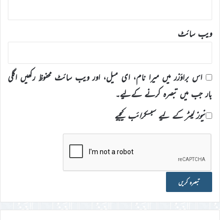
ویب‌ سائٹ
اس براؤزر میں میرا نام، ای میل، اور ویب سائٹ محفوظ رکھیں اگلی
بار جب میں تبصرہ کرنے کےلیے۔
نیوز لیٹر کے لیے سبسکرائب کیجیے