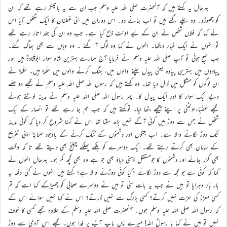
بہرحال یہ کہتے ہیں کہ آنحضرت صلی اللہ علیہ وسلم جب ان سے یہ باتیںکر رہے تھے کہ ان
کو چھوڑو۔ وہ چلے گئے ہیں تو اب جانے دو۔ اس دوران میں بنی غطفان کا ایک شخص آیا اس
نے کہا کہ فلاں شخص نے ان کے لیے اونٹ ذبح کیا ہے۔ جب وہ ان کی جلد اتار رہے تھے
تو انہوں نے ایک غبار دیکھا۔ انہوں نے کہا وہ لوگ آ گئے ۔ وہ وہاں سے بھی بھاگ گئے۔
جب صبح ہوئی تو آپ صلی اللہ علیہ وسلم نے فرمایا آج ہمارے بہترین شاہ سوار ابوقَتَادہؓ ہیں اور
پیادوں میں بہترین پیادہ یعنی پیدل چلنے والوں میں، جنگ کرنے والوں میں سَلَمہؓ ہیں۔ سَلَمَہؓ نے
ان لوگوں کو مشکل میں ڈال دیا تھا۔ وہ کہتے ہیں کہ رسول اللہ صلی اللہ علیہ وسلم نے مجھے دو حصّے
دیے ایک سوار کا اور ایک پیدل کا۔ پھر رسول اللہ صلی اللہ علیہ وسلم نے مدینہ لوٹتے ہوئے
مجھے عَضْبَاءاونٹنی پر اپنے پیچھے بٹھا لیا۔ توکہتے ہیں کہ جب ہم جا رہے تھے تو انصار کے ایک
شخص نے جس سے دوڑ میں کوئی آگے نہیں بڑھ سکتا تھا اس نے کہنا شروع کر دیا کہ کوئی مدینہ
تک دوڑ لگانے والا ہے۔ اب جنگوں اور دشمنوں کے تنگ کرنے کے باوجود صحابہؓ اپنی تفریح
کے سامان بھی کرتے رہتے تھے۔ ایک دوسرے کو ہلکے پھلکے چیلنج بھی دیتے تھے تا کہ وقت
بھی گزر جائے اور دشمنوں کا جومستقل ذہنی دباؤ بھی جو ہے وہ بھی کچھ کم ہو۔ بہرحال انہوں نے
کہا کہ کوئی ہے جو مجھ سے دوڑ لگائے ؟کیا کوئی دوڑنے والا ہے؟ کہتے ہیں انہوں نے کئی دفعہ یہ
بار بار دہرایا تو میں نے جب یہ بات سنی تو میں نے دوسرے صحابی کو چھیڑکے کہا اسے کہ تم
کسی معزّز کی عزت نہیں کرتے؟ کسی بزرگ سے نہیں ڈرتے؟ اس نے کہا نہیں سوائے اس کے
کہ رسول اللہ صلی اللہ علیہ وسلم ہوں۔ آنحضرت صلی اللہ علیہ وسلم کے علاوہ مجھے کسی کا خوف
نہیں تو میں نے کہا یا رسولؐ اللہ! میرے ماں باپ آپؐ پر فدا ہوں۔ مجھے اس آدمی سے دوڑ