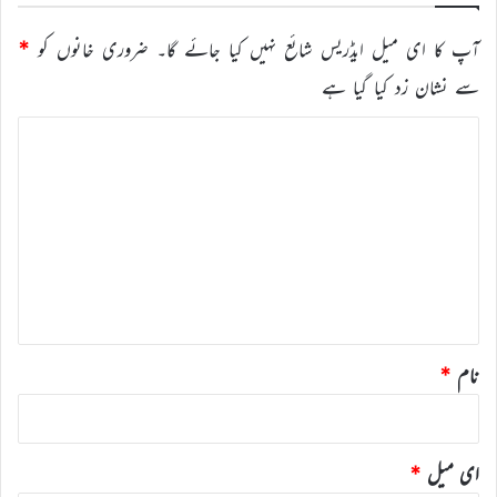
آپ کا ای میل ایڈریس شائع نہیں کیا جائے گا۔
ضروری خانوں کو
*
سے نشان زد کیا گیا ہے
ت
ب
ص
ر
ہ
*
نام
*
ای میل
*