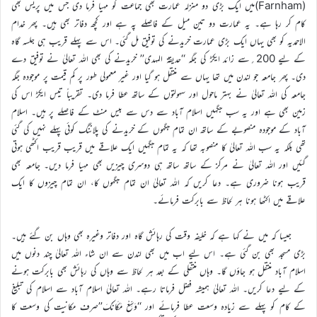
(Farnham)میں ایک بڑی دو منزلہ عمارت بھی جماعت کو مہیا فرما دی جس میں پریس بھی
کام کر رہا ہے۔ یہ عمارت دو تین میل کے فاصلے پہ ہے اور کچھ دفاتر بھی ہیں۔ پھر خدام
الاحمدیہ کو بھی یہاں ایک بڑی عمارت خریدنے کی توفیق مل گئی۔ اس سے پہلے قریب ہی جلسہ گاہ
کے لیے 200؍سے زائد ایکڑ کی جگہ ‘‘حدیقۃ المہدی’’ خریدنے کی بھی اللہ تعالیٰ نے توفیق دے
دی۔ پھر جامعہ جو لندن میں تھا یہاں سے منتقل ہو گیا اور غیر معمولی طور پر کم قیمت پر موجودہ جگہ
جامعہ کی اللہ تعالیٰ نے بہتر ماحول اور سہولتوں کے ساتھ عطا فرما دی۔ تقریباً تیس ایکڑ اس کی
زمین بھی ہے اور یہ سب جگہیں اسلام آباد سے دس سے بیس منٹ کے فاصلے پر ہیں۔ اسلام
آباد کے موجودہ منصوبے کے ساتھ ان تمام جگہوں کے خریدنے کی پلاننگ کوئی پہلے نہیں کی گئی
تھی بلکہ یہ سب اللہ تعالیٰ کا منصوبہ تھا کہ یہ تمام جگہیں ایک علاقے میں قریب قریب اکٹھی ہوتی
گئیں اور اللہ تعالیٰ نے مرکز کے ساتھ ساتھ ہی دوسری چیزیں بھی مہیا فرما دیں۔ جامعہ بھی
قریب ہونا ضروری ہے۔ دعا کریں کہ اللہ تعالیٰ ان تمام جگہوں کا، ان تمام چیزوں کا ایک
علاقے میں اکٹھا ہونا ہر لحاظ سے بابرکت فرمائے۔
جیسا کہ میں نے کہا ہے کہ خلیفہ وقت کی رہائش گاہ اور دفاتر وغیرہ بھی وہاں بن گئے ہیں۔
بڑی مسجد بھی بن گئی ہے۔ اس لیے اب میں بھی لندن سے ان شاء اللہ تعالیٰ چند دنوں میں
اسلام آباد منتقل ہو جاؤں گا۔ وہاں منتقلی کے بعد ہر لحاظ سے وہاں کی رہائش بھی بابرکت ہونے
کے لیے دعا کریں۔ اللہ تعالیٰ ہمیشہ فضل فرماتا رہے۔ اللہ تعالیٰ اسلام آباد سے اسلام کی تبلیغ
کے کام کو پہلے سے زیادہ وسعت عطا فرمائے اور ‘‘وَسِّعْ مَکَانَکَ’’صرف مکانیت کی وسعت کا