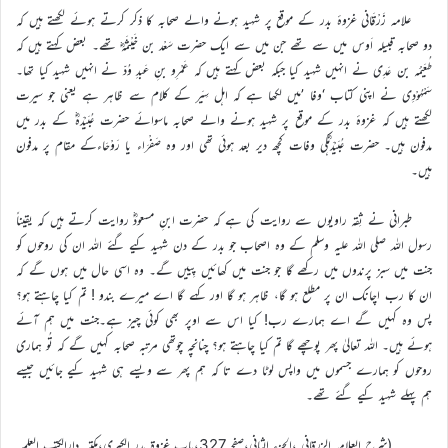
علامہ زَرْقَانی غزوۂ بدر کے موقع پر شہید ہونے والے صحابہ کا ذکر کرتے ہوئے لکھتے ہیں کہ
دو صحابہ قبیلہ اَوس میں سے تھے جن میں سے ایک حضرت سَعْد بن خَیْثَمَہؓ تھے۔ بعض کہتے ہیں کہ
طُعَیْمَہ بن عَدِی نے انہیں شہید کیا جبکہ بعض کہتے ہیں کہ عَمْرِو بنِ عَبدِ وُدّ نے انہیں شہید کیا تھا۔
سَمْہُوْدِی نے اپنی کتاب ‘وفا ’میں لکھا ہے کہ اہل سِیَر کے کلام سے ظاہر ہے یعنی جو سیرت
لکھتے ہیں کہ غزوۂ بدر کے موقع پر شہید ہونے والے صحابہ ماسوائے حضرت عُبَیْدَہؓ کے بدر میں
مدفون ہیں۔ حضرت عُبَیْدَہؓکی وفات کچھ دیر بعد ہوئی تھی اور وہ صَفْرَاء یا رَوْحَاءکے مقام پر مدفون
ہیں۔
طبرانی نے ثِقہ راویوں سے روایت کی ہے کہ حضرت ابنِ مسعودؓ روایت کرتے ہیں کہ یقیناً
رسول اللہ صلی اللہ علیہ وسلم کے وہ اصحاب جو بدر کے دن شہید کیے گئے اللہ ان کی روحوں کو
جنت میں سبز پرندوں میں رکھے گا جو جنت میں کھائیں پِییں گے۔ وہ اسی حال میں ہوں گے کہ
ان کا رب اچانک ان پر مطلع ہو گا، ظاہر ہو گا اور کہے گا اے میرے بندو ! تم کیا چاہتے ہو؟
پس وہ کہیں گے اے ہمارے رب! کیا اس سے اوپر بھی کوئی چیز ہے۔جنت میں ہم آئے
ہوئے ہیں۔ اللہ تعالیٰ پھر پوچھے گا تم کیا چاہتے ہو؟ چنانچہ چوتھی مرتبہ صحابہ کہیں گے کہ تُو ہماری
روحوں کو ہمارے جسموں میں واپس لوٹا دے تا کہ ہم پھر سے ویسے ہی شہید کیے جائیں جیسے
ہم پہلے شہید کیے گئے تھے۔
(شرح العلامہ الزرقانی ،الجزء الثانی،صفحہ327،باب غزوة بدر الکبری،مکتبہ دارالکتب العلمیہ