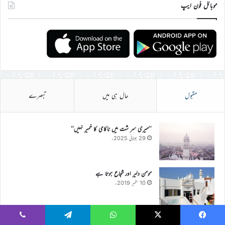
موبائل فون ایپ
مقبول
حال ہی میں
تبصرے
’’میری سر شت میں ناکامی کا خمیر نہیں‘‘
29 جولائی 2025ء
مومن دلیر اور شجاع ہوتا ہے
10 ستمبر 2019ء
Mendig سے جلسہ سالانہ جرمنی کی تیاری کی ایک رپورٹ
Viber
Telegram
WhatsApp
X
Faceboo