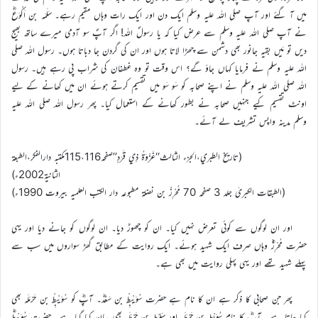
میں آ گئے اور آپ صلی اللہ علیہ وسلم ایک دن اور ایک رات وہاں مقیم رہے۔ سَلَمَہ بن اَکْوَعؓ
نے آپ صلی اللہ علیہ وسلم سے عرض کیا کہ یا رسولؐ اللہ! اگر آپؐ سو آدمی میرے ساتھ بھیج
دیں تو مَیں بقیہ جانور بھی دشمن سے چھڑا لاتا ہوں اور ان کی گردن جا دباتا ہوں۔ رسول اللہ صلی
اللہ علیہ وسلم نے فرمایا کہاں جاؤ گے؟ اس وقت تو وہ غطفان کی شراب پی رہے ہیں۔ رسول
اللہ صلی اللہ علیہ وسلم نے اپنے صحابہ کو سَو سَو میں تقسیم کرتے ہوئے ان میں کھانے کے لیے
اونٹ تقسیم کیے جنہیں صحابہ نے بطور کھانے کے استعمال کیا۔ پھر رسول اللہ صلی اللہ علیہ
وسلم مدینہ واپس تشریف لے آئے۔
(تاريخ الطبري،الجزء الثالث‘‘غَزْوَةُ ذِي قَرَدٍ’’صفحہ115،116مکتبہ دارالفکر،الطبعة
الثانیة2002ء)
(الطبقات الکبریٰ جلد 3 صفحہ 70 مُحْرِزْ بن نضلۃ مطبوعہ دار الکتب العلمیہ بیروت 1990ء)
اور ان لوگوں سے کوئی تعرض نہیں کیا۔ ان کو چھوڑ دیا۔ ان لوگوں کو جانے دیا اور یہی
حضرت مُحْرِزْؓ وہاں صرف ایک شہید ہوئے۔ ایک روایت کے مطابق گھڑ سواروں میں سب سے
پہلے شہید تھے اور یہی پہلی روایت میں بھی ہے۔
پھر جن صحابی کا ذکر ہے ان کا نام ہے حضرت سُوَیْبِطْ بن سَعْدؓ۔ آپؓ کو سُوَیْبِطْ بن حَرْمَلَہ بھی
کہا جاتا ہے۔ آپؓ کا نام سُوَیْط بن حَرْمَلَہ اور سَلِیْط بن حَرْمَلَہ بھی بیان کیا گیا ہے۔ حضرت سُوَیْبِطْؓ