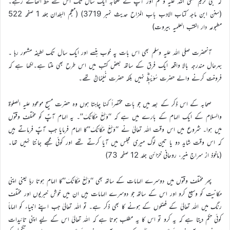
کہ نبی کریم صلی اللہ علیہ وسلم اور آپؐ کے صحابہ ایک سال تک اس سے حظ اٹھاتے رہے۔
(سنن ابن ماجہ کتاب الادب باب المزاح حدیث نمبر 3719) (معجم البلدان جلد 1 صفحہ 522
مطبوعہ دار الکتب العلمیہ بیروت)
آنحضرت صلی اللہ علیہ وسلم بھی اس بات پہ خوب ہنسے اور ایک سال تک لطیفہ مشہور رہا ۔
بہرحال مندرجہ بالا واقعہ ایک فرق کے ساتھ بعض کتب میں اس طرح بھی ملتا ہے۔لکھا ہے کہ
فروخت کرنے والے حضرت سُوَیْبِطْؓ نہیں بلکہ حضرت نُعَیْمَانؓ تھے۔
صحابہ کے اس ذکر کے بعد میں جو بات مختصراً کہنا چاہتا ہوں وہ حضرت مسیح موعود علیہ الصلوۃ
والسلام کے ایک الہام کے بارے میں ہے کہ ‘‘وَسِّعْ مَکَانَکَ’’۔ یہ الہام آپؑ کو مختلف وقتوں
میں ہوا۔ شروع میں اس وقت اللہ تعالیٰ نے ‘‘وَسِّعْ مَکَانَکَ’’کا الہام فرمایا جب آپؑ فرماتے ہیں
کہ اس وقت شاید دو یا تین لوگ میری مجلس میں آیا کرتے تھے اور کوئی مجھے جانتا نہیں تھا۔
(ماخوذ از سراج منیر، روحانی خزائن جلد 12 صفحہ 73)
پھر مختلف وقتوں میں دوسرے الہامات کے ساتھ بھی ‘‘وَسِّعْ مَکَانَکَ’’کا الہام ہوتا رہا یعنی اپنی
مکانیت کو وسیع کرو اور اس کے ساتھ جو دوسرے الہامات ہیں ان میں خوش خبریوں اور مختلف
رنگ میں اللہ تعالیٰ کے فضلوں کے ہونے کا بھی ذکر ہے۔ تو اللہ تعالیٰ جب اپنے انبیاء کو الہاماً
کوئی حکم دیتا ہے کہ یہ کرو تو اس کا یہ مطلب ہوتا ہے کہ اللہ تعالیٰ اس کے لیے اپنی تائیدات