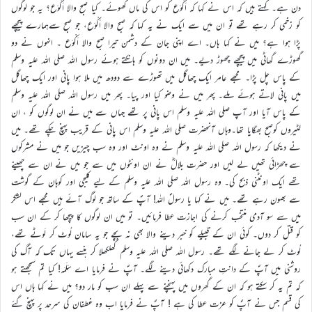
دن ہے۔ کہتے ہیں کہ اس نے کہا کہ اَکْوَع کو اس کی ماں کھوئے۔ کیا صبح والا اَکْوَع؟ یہ جو لوگوں
کو زخمی کر رہے تھے تو ان میں سے ایک نے یہ کہا کہ صبح والا اَکْوَع، جو صبح سےہمارے پیچھے
پڑا ہوا ہے؟ میں نے کہا ہاں۔ اے اپنی جان کے دشمن تیرا صبح والا اَکْوَع ۔ انہوں نے دو
گھوڑے گھاٹی میں پیچھے چھوڑ دیے۔ میں ان دونوں کو ہانکتے ہوئے رسول اللہ صلی اللہ علیہ وسلم
کے پاس چل پڑا۔ مجھے عامر ایک چھاگل میں تھوڑے سے دودھ میں ملا ہوا پانی اور ایک چھاگل
میں پانی لاتے ہوئے ملے۔ پھر میں نے وضو کیا اور پیا۔ پھر میں رسول اللہ صلی اللہ علیہ وسلم
کے پاس آیا اور آپ صلی اللہ علیہ وسلم اس پانی پر تھے جہاں سے میں نے ان لوگوں کو ، ان
لٹیروں کوصبح بھگایا تھا۔وہاں آنحضرت صلی اللہ علیہ وسلم اس پانی کے قریب پہنچ چکے تھے۔ میں
نے دیکھا کہ رسول اللہ صلی اللہ علیہ وسلم نے وہ اونٹ اور وہ سب چیزیں جو میں نے مشرکوں
سے چھڑائی تھیں لے لیں اور حضرت بلالؓ نے ان اونٹوں میں سے جو میں نے ان سے چھینے
تھے ایک اونٹنی ذبح کی۔ وہ رسول اللہ صلی اللہ علیہ وسلم کے لیے کلیجی اور کوہان کے گوشت
سے بھون رہے تھے۔ میں نے کہا یا رسولؐ اللہ! آپؐ کے ساتھ جو لوگ آئے ہیں مجھے اس لشکر
میں سے سو آدمی منتخب کرنے کی اجازت عطا فرمائیں۔ تو میں ان لوگوں کا پیچھا کر کے ان سب
کو قتل کر دوں۔ کوئی ان کے قبیلے کو خبر دینے والا بھی نہ بچے جو یہ سامان لُوٹ کر لَوٹے تھے،
لُوٹ کر لے جانے لگے تھے۔ رسول اللہ صلی اللہ علیہ وسلم کھلکھلا کر ہنسے یہاں تک کہ آگ کی
روشنی میں آپؐ کے دانتِ مبارک دکھائی دینے لگے۔ آپؐ نے فرمایا اے سَلَمَہ! کیا تم سمجھتے ہو
کہ تم یہ کر سکتے ہو کہ ان کے گھروں میں پہنچنے سے پہلے ان سب کو مار دو؟ میں نے کہا ہاں اس
کی قسم جس نے آپؐ کو عزت عطا کی ہے ! آپؐ نے فرمایا اب وہ غطفان کی سرحد پر پہنچ گئے