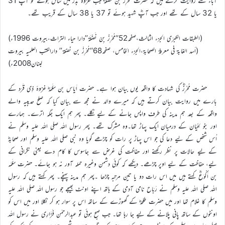
آباء سے روایت کرتے ہیں کہ حضرت مُحْرِزْ بن نَضْلَہؓ جب غزوۂ بدر میں شامل ہوئے تو آپؓ 31
یا 32 سال کے تھے اور جب آپؓ شہید ہوئے تو 37 یا 38 سال کے قریب تھے۔
(الطبقات الكبرٰی الجزء الثالث،صفحہ52‘‘مُحْرِزْ بِنْ نَضْلَةَ’’دارا حیاء التراث،بیروت 1996ء)
(أسد الغابة في معرفة الصحابة،الجزء الخامس، صفحہ68‘‘مُحْرِزْ بن نضلة’’ دارالکتب العلمیہ بیروت
لبنان2008ء)
حضرت مُحْرِزؓ کی شہادت کا واقعہ یوں بیان ہوا ہے۔ حضرت اَیَاس بن سَلَمَہؓ غزوۂ ذِی قَرَد کے
بارے میں روایت بیان کرتے ہیں کہ میرے والد نے مجھ سے بیان کیا کہ صلح حدیبیہ والے
واقعہ کے بعد ہم مدینہ کی طرف واپس جانے کے لیے نکلے۔ پھر ہم ایک جگہ اترے۔ ہمارے
اور بنو لِحْیَان کے درمیان ایک پہاڑ تھا۔وہ مشرک تھے۔ پھر رسول اللہ صلی اللہ علیہ وسلم نے
اُس شخص کے لیے دعا کی جو اس پہاڑ پر رات کو چڑھے گویا وہ نبی صلی اللہ علیہ وسلم اور صحابہؓ
کے لیے حالات پر نظر رکھنے اور حفاظت کی غرض سے جاسوس کا کام دے یعنی نگرانی کے
لیے، حفاظت کے لیے اوپر چڑھے۔ دیکھے کہ کوئی دشمن وغیرہ حملہ آور نہ ہو جائے۔ حضرت سَلَمَہ
بن اَکْوَعؓ کہتے ہیں میں اس رات دو یا تین مرتبہ چڑھا ۔پھر ہم مدینہ پہنچے۔ پھر کہتے ہیں کہ رسول
اللہ صلی اللہ علیہ وسلم نے رَبَاح نامی آدمی کے ہاتھ اپنے اونٹ بھیجے جو رسول اللہ صلی اللہ علیہ
وسلم کا غلام تھا اور میں حضرت طلحہؓ کے گھوڑے کے ساتھ اس پر سوار ہو کر نکلا اور میں اس کو
اونٹوں کے ساتھ پانی پلانے کے لیے جا رہا تھا۔ جب صبح ہوئی تو عبدالرحمٰن فَزَارِی نے رسول اللہ