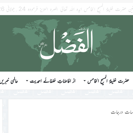
حضرت خلیفۃ المسیح الخامس
از افاضاتِ خلفائے احمدیت
عالمی خبریں
ے سات درجات