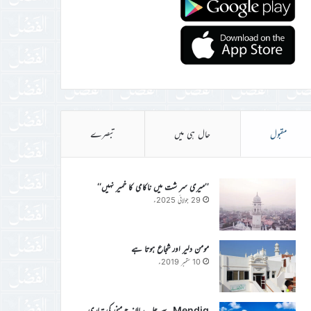
مقبول
حال ہی میں
تبصرے
’’میری سر شت میں ناکامی کا خمیر نہیں‘‘
29 جولائی 2025ء
مومن دلیر اور شجاع ہوتا ہے
10 ستمبر 2019ء
Mendig سے جلسہ سالانہ جرمنی کی تیاری