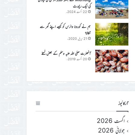
کی ایک رپورٹ
22 اگست 2024ء
ہم نے کورونا وائرس کو کیسے اپنے گھر سے
نکالا؟
21 اپریل 2020ء
آنحضرت صلی اللہ علیہ وسلم کے بعض نسخے
20 اگست 2019ء
آرکائیوز
اگست 2026
جولائی 2026