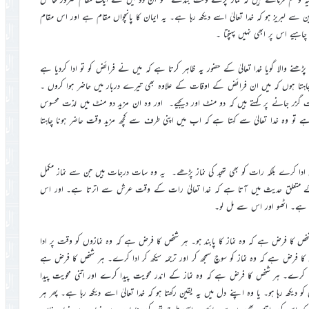
قين سے لبريز ہو کہ خدا تعاليٰ اسے ديکھ رہا ہے۔ يہ ايمان کا پانچواں مقام ہے اور اس مقام
يے اس پر ابھي نہيں پہنچتا ۔
ھنے والا گويا خدا تعاليٰ کے حضور يہ ظاہر کرتا ہے کہ ميں نے فرائض کو تو ادا کرديا ہے
چاہتا ہوں کہ ميں ان فرائض کے اوقات کے علاوہ بھي تيرے دربار ميں حاضر ہوا کروں ۔
 گزر جانے پر کہتے ہيں کہ دو منٹ اور ديجيے۔ اور وہ ان مزيد دو منٹ ميں لذت محسوس
تو وہ خدا تعاليٰ سے کہتا ہے کہ اب ميں اپني طرف سے کچھ مزيد وقت حاضر ہونا چاہتا
ل ادا کرے بلکہ رات کو بھي تہجد کي نماز پڑھے۔ يہ وہ سات درجات ہيں جن سے نماز مکمل
 متعلق حديث ميں آتا ہے کہ خدا تعاليٰ رات کے وقت عرش سے اترتا ہے۔ اور اس
ا ہے۔ اٹھو اور اس سے مل لو۔
ا فرض ہے کہ وہ نماز کا پابند ہو۔ ہر شخص کا فرض ہے کہ وہ نمازوں کو وقت پر ادا
ا فرض ہے کہ وہ نماز کو سوچ سمجھ کر اور ترجمہ سيکھ کر ادا کرے۔ ہر شخص کا فرض ہے
کرے۔ ہر شخص کا فرض ہے کہ وہ نماز کے اندر محويت پيدا کرے اور اتني محويت پيدا
 ديکھ رہا ہو۔ يا وہ اپنے دل ميں يہ يقين رکھتا ہو کہ خدا تعاليٰ اسے ديکھ رہا ہے۔ پھر ہر