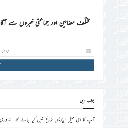
مختلف مضامین اور جماعتی خبروں سے آگ
اپنا
ای
میل
آئی
ڈی
درج
کریں
جواب دیں
آپ کا ای میل ایڈریس شائع نہیں کیا جائے گا۔
ضروری 