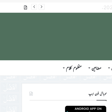
گذشتہ شمارے
مضامین
منظوم کلام
موبائل فون ایپ