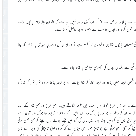
ب سے پہلا درجہ جس سے اتر کر اور کوئي درجہ نہيں يہ ہے کہ انسان بالالتزام پانچوں وقت
اغہ نہيں کرتا وہ ايمان کا سب سے چھوٹا درجہ حاصل کرتا ہے۔
ي مسلمان پانچوں نمازيں وقت پر ادا کرتا ہے تو وہ ايمان کي دوسري سيڑھي پر قدم رکھ ليتا
دائيگي سے انسان ايمان کي تيسري سيڑھي پر چڑھ جاتا ہے۔
ترجمہ نہيں جانتا وہ ترجمہ سيکھ کر نماز پڑھے اور جو ترجمہ جانتا ہو وہ ٹھہر ٹھہر کر نماز کو
ل کرے ۔ اور جس طرح غوطہ زن سمندر ميں غوطہ لگاتے ہيں۔ اسي طرح وہ بھي نماز کے اندر
دا کو ديکھ رہا ہو اور يا يہ کہ وہ اس يقين کے ساتھ نماز پڑھ رہا ہو کہ خدا تعاليٰ اسے
اپني ماں کي گود ميں بيٹھا ہو۔ اپني ماں کي گود ميں بيٹھے ہوئے اس بيٹے کو بھي تسلي ہوتي
 بيٹے کو بھي تسلي ہوتي ہے جو نابينا ہو۔ اس خيال سے کہ گو وہ اپني نابينائي کي وجہ سے ماں
عليہ وسلم فرماتے ہيں کہ نماز پڑھتے وقت بندے کو ان دو ميں سے ايک مقام ضرور حاصل