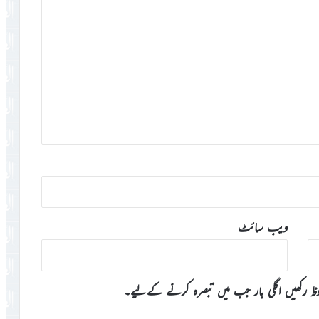
ویب‌ سائٹ
وظ رکھیں اگلی بار جب میں تبصرہ کرنے کےلیے۔