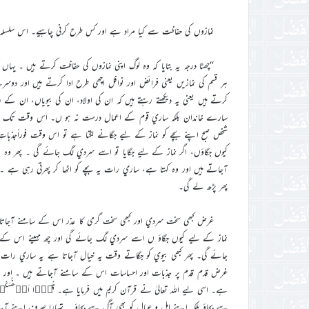
نمازوں کي حفاظت سے کيا مراد ہے اور کس طرح کرني چاہيے۔ اس سلسلہ 
‘‘چھٹا درجہ يہ بتايا کہ وہ لوگ اپني نمازوں کي حفاظت کرتے ہيں ۔ 
ہر قسم کي نمازيں يعني فرائض اور نوافل اچھي طرح ادا کرتے ہيں اور دوس
کرتے ہيں يعني يہ ديکھتے رہتے ہيں کہ ان کي اولاد، ان کي بيوياں، ان کے 
سارے خاندان بلکہ ساري قوم کے اعمال درست نہ ہو ں۔ اس وقت تک انسان 
شخص صبح اپنے بچے کو نماز کے ليے جگانے لگتا ہے تو اس وقت فوراًجذ
کيوں جگاؤں، اگر نماز کے ليے جگايا تو اسے سردي لگ جائے گي ۔ پھر و
آجاتے ہيں اور وہ کہتا ہے، ساري رات يہ بچے کو اٹھا کر پھرتي رہي ہے ۔
پھر پڑھ لے گي۔
غرض کبھي سخت سردي اور کبھي سخت گرمي کا عذر اس کے سامنے آجاتا
نماز کے ليے کيوں جگاؤ ں اسے سردي لگ جائے گي اور چھ مہينے اس کے سا
جائے گي۔ پھر کبھي بيوي کو جگاتے وقت يہ خيال آجاتا ہے يہ ساري رات ت
غرض قدم قدم پر جذبات اور احساسات اس کے سامنے آجاتے ہيں ۔ اور اس کا
ہے۔ اسي ليے اللہ تعاليٰ نے قرآن کريم ميں فرمايا ہے۔ قُوۡۤا اَنۡفُس
سے بچاؤ بلکہ اپنے اہل و عيال کو بھي آگ سے بچاؤ ۔ تمہارا صرف اپنے آپ کو