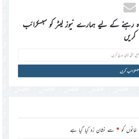
اہ رہنے کے لیے ہمارے نیوز لیٹر کو سبسکرائب
کریں
خانوں کو
*
سے نشان زد کیا گیا ہے