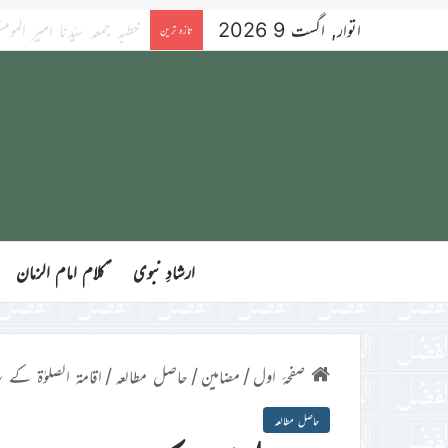
اتوار, اگست 9 2026
بچوں کا الفضل 9؍اگست 2026ء
تازہ ترین
ارشادِ نبوی
ؑکلام امام الزمان
صفحۂ اول
/
مضامین
/
حاصل مطالعہ
/
اقامۃ الصلوٰۃ ک
حاصل مطالعہ