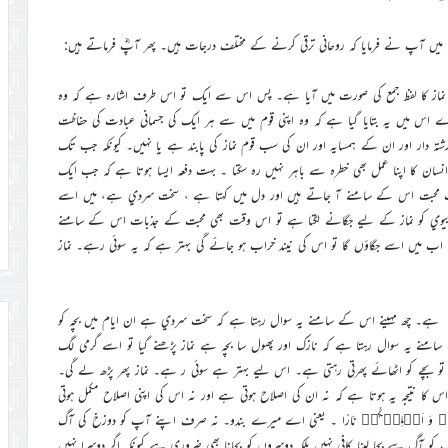
ميں آپ نے فرمايا کہ روحاني ترقي کرنے کے مختلف درجات ہيں۔ پھر آپؓ فرماتے ہيں:
يہاں نماز کا لفظ جمع کي صورت ميں آيا ہے۔ پس اس سے ايک تو اس طرف اشارہ ہے کہ وہ
رے اس ميں يہ بتايا گيا ہے کہ وہ اپني قوم ميں سے ہر ايک کي جسماني عبادت کي حفاظت
رشتہ دار اور ان کے ہمسايہ اور ان کي سب قوم نماز کي پابند ہے يا نہيں۔ کيونکہ جب تک
کا اپنا عمل بھي خطرہ سے باہر نہيں رہ سکتا ۔ بہت دفعہ ايسا ہوتا ہے کہ جب ايک
باتِ محبت اس کے سامنے آ جاتے ہيں اور دل ميں کہتا ہے ، سخت سردي ہے، ميں اسے
ہ بيوي کو نماز کے ليے جگانے لگتا ہے تو اس وقت بھي محبت کے جذبات اس کے سامنے
 اب ميں اسے جگاؤں گا تو اس کي نيند خراب ہو جائے گي بہتر ہے کہ يہ سوئي رہے۔ نماز
 ہے۔ چھ مہينے اس کے سامنے يہ سوال رہتا ہے کہ سخت سردي ہے ان ايام ميں بچہ کو
منے يہ سوال رہتا ہے کہ نازک اور پھول سا بچہ ہے نماز پڑھنے گيا تو اسے گرمي لگ
و بچے کو اٹھائے پھرتي رہتي ہے۔ اس ليے بہتر ہے سوئي ر ہے۔ نماز پھر پڑھ لے گي۔
 نتيجہ يہ ہوتا ہے کہ نہ ان کي اصلاح ہوتي ہے اور نہ اس کي اپني اصلاح مکمل ہوتي
َکُمۡ وَ اَہۡلِيۡکُمۡ نَارًا ۔ يعني اے ميرے بندو۔ نہ صرف اپنے آپ کو دوزخ کي آگ
 آگ سے بچا لينا کافي نہيں بلکہ دوسروں کو بچانا بھي ضروري ہے کيونکہ اگر دوسرا نہيں