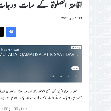
اقامۃ الصلوٰۃ کے سات درجا
10 جنوری 2020ء
ook
حضرت خليفة المسيح الثاني المصلح الموعود رضي اللہ عنہ سورة المومنون کي 
معنوں ميں کامياب ہونے والے مومنوں کي جو صفات بيان فرمائي ہيں ان ميں سے ايک صفت جو سورة الم
وَ الَّذِيۡنَ ہُمۡ عَلٰي