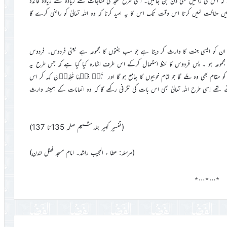
 کہ اس کي راتيں بھي دن بن جائيں۔ اسي طرح تہجد کي مناجات سے زيادہ سے زيادہ فائدہ
ظت نہيں کرتا اس وقت تک اس کا يہ اميد کرنا کہ وہ اللہ تعاليٰ کو راضي کرے گا
اليٰ ان کو ايسي جنت کا وارث کر ديتا ہے جو سب جنتوں کا مجموعہ ہے يعني فردوس۔ فردوس
جموعہ ہو ۔ پس فردوس کا لفظ استعمال کرکے اس طرف اشارہ کيا گيا ہے کہ جس طرح يہ
قام بھي وہ ملے گا جو تمام خوبيوں کا جامع ہو گا اور ہُمۡ فِيۡہَا خٰلِدُوۡنَ کہہ کر اس
ے تھے اِسي طرح اللہ تعاليٰ بھي اس بات کي نگراني رکھے گا کہ وہ انعامات کے ہميشہ وارث
(تفسير کبير جلد ششم صفحہ 135تا 137)
(مرسلہ: عطا ء المجيب راشد۔ امام مسجد فضل لندن)
٭…٭…٭