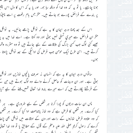
ہونا چاہيے۔ يا تو يہ کہ وہ خدا کو ديکھ رہا ہو۔ اور يا يہ کہ اس کا دل اس ي
پر بندے کے فرائض پورے ہو جاتے ہيں۔ مگر جس بامِ رفعت پر اسے پہنچنا چاہ
اس کے بعد چھٹا درجہ ايمان کا يہ ہے کہ نوافل پڑھے جائيں۔ يہ نوافل پڑ
مگر ان فرائض سے ميري تسلي نہيں ہوئي اور وہ کہتا ہے۔ اے خدا ميں يہ 
جيسے کئي لوگ جب کسي بزرگ کي ملاقات کے ليے جاتے ہيں تو وہ مقررہ وقت
کرتے ہيں۔ اسي طرح ايک مومن جب فرض کي ادائيگي کے بعد نوافل پڑھتا ہے 
ہوں۔
ساتواں درجہ ايمان کا يہ ہے کہ انسان نہ صرف پانچوں نمازيں اور نواف
ہوتي ہے۔ اور ان درجات کو حاصل کرنے والے وہ لوگ ہوتے ہيں جن کے
کے فرشتے پکارتے ہيں کہ اے ميرے بندو خدا تعاليٰ تمہيں ملنے کے ليے آي
پس ان سات درجوں کو پورا کرنا ہر شخص کے ليے ضروري ہے۔ ہر شخص ک
کيا کرے۔ ہر شخص کا فرض ہے کہ وہ نماز باجماعت ادا کيا کرے۔ ہر شخص ک
کہ وہ علاوہ فرض نمازوں کے رات اور دن کے اوقات ميں نوافل بھي پڑھا 
کرے کہ رسول کريم صلي اللہ عليہ وسلم کے قول کے مطابق يا تو وہ خدا تعاليٰ کو