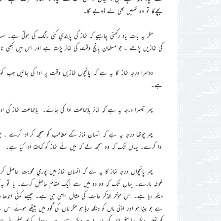
بچےگا تو وہ تمہيں بھي لے ڈوبے گا۔
مگر يہ بات ياد رکھني چاہيے کہ نماز کي پابندي کئي رنگ کي ہوتي ہے۔ س
کي نمازيں پڑھے ۔ جو مسلمان پانچ وقت کي نماز پڑھتا ہے اور اس ميں کبھي ن
دوسرا درجہ نماز کا يہ ہے کہ پانچوں نمازيں وقت پر ادا کي جائيں جب کوئ
ہے۔
پھر تيسرا درجہ يہ ہے کہ نماز باجماعت ادا کي جائے۔ باجماعت نماز کي ا
پھر چوتھا درجہ يہ ہے کہ انسان نماز کے مطالب کو سمجھ کر ادا کرے ۔ جو شخص 
ادا کرے۔ يہاں تک کہ وہ سمجھ لے کہ ميں نے نماز کو کماحقہٗ ادا کيا ہے۔
پھر پانچواں درجہ نماز کا يہ ہے کہ انسان نماز ميں پوري محويّت حاص
غوطہ مارے۔ يہاں تک کہ وہ دو ميں سے ايک مقام حاصل کرلے۔ يا تو يہ کہ وہ خ
ديکھ رہا ہے۔ اس مؤخر الذکر حالت کي مثال ايسي ہي ہے۔ جيسے کوئي اندھا بچہ 
ہے جو بينا ہو اور اپني ماں کو ديکھ رہا ہو مگر ماں کي گود ميں بيٹھے ہوئے اس
کو نہيں ديکھ رہا مگر اس کي ماں اسے ديکھ رہي ہے۔ رسول کريم صلي اللہ 