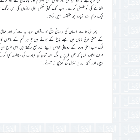
شخص کو چاہئے کہ وہ فرائض اور نوافل اس التزام اور باقاعدگي سے ادا کرے
اٹھانے کي کوشش کرے۔ جب تک کوئي شخص اپني نمازوں کي اس رنگ ميں حفا
ايک وہم سے زيادہ کچھ حقيقت نہيں رکھتا۔
پھر فرماتا ہے انسان کي روحاني ترقي کا ساتواں درجہ يہ ہے کہ اللہ تع
کے معني عربي زبان ميں ايسے باغ کے ہوتے ہيں جو ہر قسم کے باغوں کا م
لوگ سب اعليٰ درجہ کے روحاني خواص اپنے اندر جمع رکھتے ہيں اسي طرح ان کو م
طرف اشارہ فرمايا کہ جس طرح يہ لوگ اللہ تعاليٰ کي عبادت کي حفاظت کيا کرت
رہيں اور کبھي ان پر تنزل کي گھڑي نہ آئے۔’’