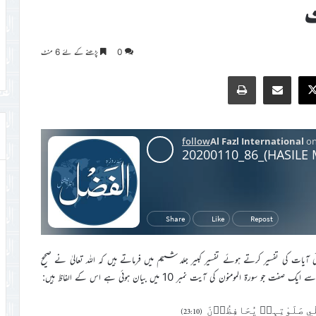
ت
0
پڑھنے کے لئے 6 منٹ
Print
Share via Email
Faceb
X
ابتدائي آيات کي تفسير کرتے ہوئے تفسير کبير جلد ششم ميں فرماتے ہيں کہ اللہ تعاليٰ نے صحيح
ومنون کي آيت نمبر 10 ميں بيان ہوئي ہے اس کے الفاظ ہيں:
 صَلَوٰتِہِمۡ يُحَافِظُوۡنَ (23:10)