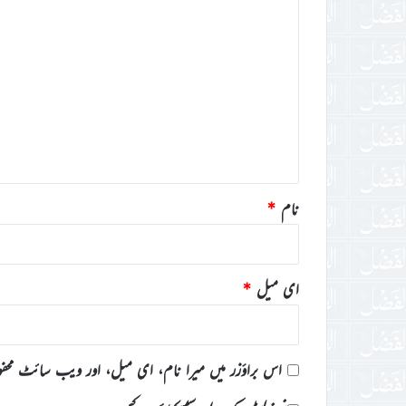
ت
ب
ص
ر
ہ
*
نام
*
ای میل
*
اس براؤزر میں میرا نام، ای میل، اور ویب سائٹ محف