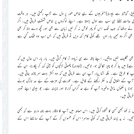
نینؓ، گذشتہ سے پیوستہ)’’غریبوں کے لیے خاص طور پر دل سے تڑپ رکھتی ہیں۔ ہر وقت
سی کی حالت سنتے ہی سب سے اول بڑھتا ہے۔ اپنے نوکروں پر خاص شفقت فرماتی ہیں۔ اگر
یں نے دیکھا کہ جب تک اس کو پھر خوش نہ کر لیں زبان سے بھی اور کچھ دے دلا کر بھی
بھی اگر دو تین بار اوپر تلے کوئی کام کہہ دیں تو فرماتی ہیں کہ بس اب وہ تھک گئی ہے
ھی تکلیف نہیں دیتیں۔ اپنے ہاتھ سے ہی زیادہ تر کام کرتی ہیں۔ بار بار اس حال میں کہ
میں جا کر جو چیز نکالنی ہو، لاتیں۔ (خادمہ) چھوٹی لڑکیوں کو بیٹی کہہ کر پکارنا، ان کے
ٓپ کا طریق ہے۔ بلکہ اتنا پیار آپ ان سے فرماتی ہیں کہ وہ اکثر بہت سر چڑھ جاتی ہیں۔
ت آپ کے اخلاق کی مد نظر رکھنے کے قابل ہے۔ عورت کی عزت کے بے حد نازک ہونے
ہونا یا فضول مذاق وغیرہ آپ کو بے حد گراں گزرتا اور ناپسند ہے۔ جو بیوی اپنے شوہر
ماتی ہیں۔
نہ خود کبھی کسی کا شکوہ کرتی ہیں۔ اس معاملہ میں آپ کا وقار بہت بلند درجہ ہے کہ کبھی
فرماتیں۔ نہ یہ پسند فرماتی ہیں کہ کوئی دوسرا اس کو محسوس کر کے آپ کے سامنے اس کے