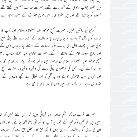
میں بطور جواب دعویٰ کے لکھ رہے تھے۔ حضرت صاحب مضمون لکھتے تھے ا
مسودہ کو پڑھتے تھے اور میں لکھتا تھا۔ اس طرح حضرتؑ کے حضور عشاء سے
گرمی کی راتیں تھیں۔ حضرت مسیح موعود علیہ الصلوٰۃ والسلام اور آپ 
رات کو بارش آ جائے تو چارپائیاں یا تو دالان کے اندر لے جانی پڑتی ت
جنوبی حصہ پر چھت ڈال دی جائے تاکہ برسات کے واسطے چارپائیاں اس کے اندر
اور راج مزدور کام کے واسطے آ گئے۔ حضرت مولوی عبد الکریم صاحب رضی 
مسیح موعود علیہ الصلوٰۃ والسلام کی خدمت میں حاضر ہوئے۔ چند اَور خد
ہوا نہ آئے گی۔ صحن کی خوبصورتی جاتی رہے گی وغیرہ وغیرہ۔ حضرت مسیح موعو
اور جس پر سب خاموش ہوئے وہ یہ تھی کہ اللہ تعالیٰ نے مجھے وعدوں کے ف
ضروری ہے اور ایسے امور میں اس کا کہنا ماننا لازمی ہے۔
حضرت نواب مبارکہ بیگم صاحبہ مزید فرماتی ہیں: ’’…اس لئے نہیں کہ ام
نہیں ہیں تو محض ذکرِ خیر کے طور پر آپ کا تعریفی پہلو لکھا جائے۔ اور اس
ان کی جدائی کو برداشت کر رہی ہوں ) بلکہ حق اور محض حق ہے کہ حضرت اما