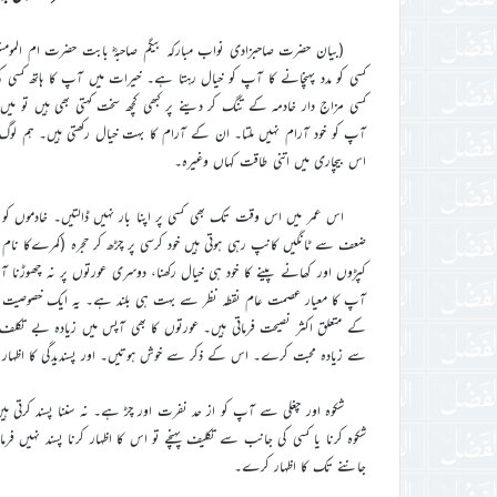
(بیان حضرت صاحبزادی نواب مبارکہ بیگم صاحبہؓ بابت حضرت ام الموم
کسی کو مدد پہنچانے کا آپ کو خیال رہتا ہے۔ خیرات میں آپ کا ہاتھ ک
کسی مزاج دار خادمہ کے تنگ کر دینے پر کبھی کچھ سخت کہتی بھی ہیں تو م
آپ کو خود آرام نہیں ملتا۔ ان کے آرام کا بہت خیال رکھتی ہیں۔ ہم لوگ 
اس بیچاری میں اتنی طاقت کہاں وغیرہ۔
اس عمر میں اس وقت تک بھی کسی پر اپنا بار نہیں ڈالتیں۔ خادموں کو ب
ضعف سے ٹانگیں کانپ رہی ہوتی ہیں خود کرسی پر چڑھ کر حجرہ (کمرےکا نام ہے) 
کپڑوں اور کھانے پینے کا خود ہی خیال رکھنا، دوسری عورتوں پر نہ چھوڑنا ا
آپ کا معیار عصمت عام نقطہ نظر سے بہت ہی بلند ہے۔ یہ ایک خصوصی
کے متعلق اکثر نصیحت فرماتی ہیں۔ عورتوں کا بھی آپس میں زیادہ بے تکلف 
سے زیادہ محبت کرے۔ اس کے ذکر سے خوش ہوتیں۔ اور پسندیدگی کا اظہار فر
شکوہ اور چغلی سے آپ کو از حد نفرت اور چڑ ہے۔ نہ سننا پسند کرتی ہیں 
شکوہ کرنا یا کسی کی جانب سے تکلیف پہنچے تو اس کا اظہار کرنا پسند نہیں 
جاننے تک کا اظہار کرے۔