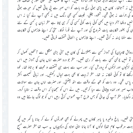
ائے۔ آپ نہایت درجہ صابرہ اور شاکرہ تھیں۔ آپ کا قلب غیر معمولی طور پر صاف اور
 نہ آتاتھا۔ کان میں پڑی ہوئی رنج دہ بات کو اس صبر سے پی جاتی تھیں کہ حیرت ہوتی
 کی جرأت نہ ہوتی تھی۔ شکوہ، چغلی، غیبت کسی بھی رنگ میں نہ کبھی آپ نے کیا نہ اس
یں دیکھا آخر دنیا میں کبھی کوئی بات کوئی کسی کی کر ہی لیتا ہے مگر زبان پر کسی کے لئے
 کی بطور شکایت بات شروع کی اور آپ نے فوراً ٹوکا۔ حتیٰ کہ اپنے ملازموں کی شکایت
ے سننا پسند نہ کرتی تھیں۔ اپنے ملازموں پر انتہائی شفقت فرماتی تھیں۔
رحوم درویش قادیان) کی آواز کسی سے جھگڑنے کی کان میں آئی بڑی مشکل سے آنکھیں کھول کر
 روئی تو نہیں یونہی کسی سے بات کر رہی تھیں۔ مگر جو درد حضرت اماں جان کی آواز میں اس
ڑکیوں اور لڑکوں کو پرورش کیا۔ اور سب سے بہت ہی شفقت و محبت کا برتاؤ تھا۔ خود
نے کا تو کوئی ٹھکانہ نہ تھا۔ مگر تربیت کا بھی بہت خیال رکھتیں۔ اور زبانی نصیحت اکثر
ے پاس تھی۔ وہ رات کو تہجد کے وقت سے اٹھ بیٹھتی۔ اور حضرت اماں جان سے سوالات
ب صبر اور خندہ پیشانی سے دیا کرتیں۔ میں نے اس کو سمجھایا کہ اس وقت نہ ستایا کرو۔
ہ دکھایا۔ مگر آپ کی جدائی کو جس طرح آپ محسوس کرتی رہیں اس کو جو لوگ جانتے ہیں وہ
ی تھیں۔ باغ وغیرہ یا باہر گاؤں میں پھرنے کو بھی عورتوں کو لے کر جانا یا گھر میں کچھ
کا بہت مرغوب کام تھا) لوگوں کا آنا جانا اپنی اولاد کی دلچسپیاں یہ سب تھا مگر حضرت مسیح