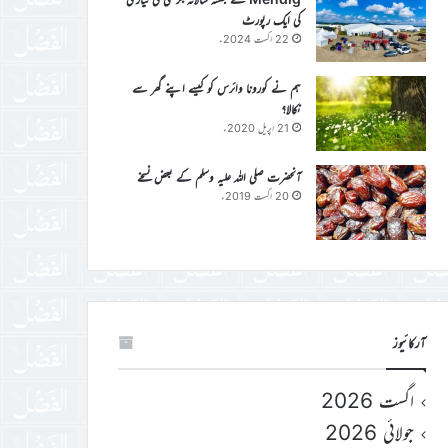
کی ایک رپورٹ
22 اگست 2024ء
ہم نے کورونا وائرس کو کیسے اپنے گھر سے
نکالا؟
21 اپریل 2020ء
آنحضرت صلی اللہ علیہ وسلم کے بعض نسخے
20 اگست 2019ء
آرکائیوز
اگست 2026
جولائی 2026