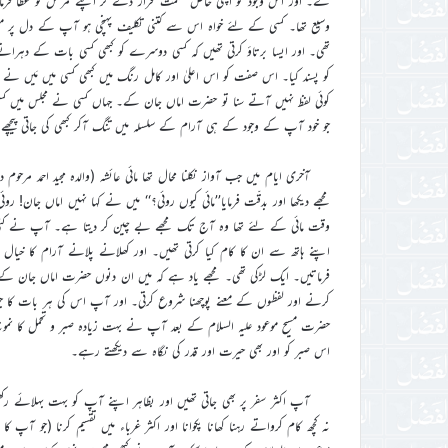
لے۔ اور اس وجود کو اپنی خاص’’نعمت‘‘قرار دے کر اپنے مرسلؑ کو عطا فرم
وسیع تھا۔ کسی کے لئے خواہ اس سے کتنی تکلیف پہنچی ہو آپ کے دل پر میل
تھی۔ اور ایسا برتاؤ کرتی تھیں کہ کسی دوسرے کو کبھی کسی بات کے دہرانے
کو پسند کیا۔ اس صفت کو اس اعلیٰ اور کامل رنگ میں کبھی کسی میں مَیں نے نہ
کوئی لفظ نہیں آتے سنا تو حضرت اماں جان کے۔ جہاں کسی نے مجلس میں کسی
جو خود آپ کے وجود کے ہی آرام کے سلسلہ میں تنگ آکر کبھی کی جاتی پیچھے س
آخری ایام میں جب آواز نکلنا محال تھا مائی عائشہ (والدہ مجید احمد م
مجھے دیکھا اور بدقّت فرمایا’’مائی کیوں روئی؟‘‘ میں نے کہا نہیں اماں جان!
وقت مائی کے لئے تھا وہ آج تک مجھے بے چین کر دیتا ہے۔ آپ نے کئی ل
اپنے ہاتھ سے ان کا کام کیا کرتی تھیں۔ اور کھلانے پلانے آرام کا خیال رکھ
فرماتیں۔ ایک لڑکی تھی۔ مجھے یاد ہے کہ میں ان دنوں حضرت اماں جان ک
کرنے اور لفظوں کے معنے پوچھنا شروع کرتی۔ اور آپ اس کی ہر بات کا جوا
حضرت مسیح موعود علیہ السلام کے بعد آپ نے بہت زیادہ صبر و تحمل کا نمون
اس صبر کو اور بھی حیرت اور قدر کی نگاہ سے دیکھتے رہے۔
آپ اکثر سفر پر بھی جاتی تھیں اور بظاہر اپنے آپ کو بہت بہلائے رکھت
نہ کچھ کام کرواتے رہنا کھانا پکوانا اور اکثر غرباء میں تقسیم کرنا (جو آپ 