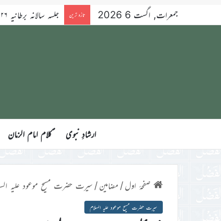
جمعرات, اگست 6 2026
تازہ ترین
ارشادِ نبوی
ؑکلام امام الزمان
صفحۂ اول
/
مضامین
/
سیرت حضرت مسیح موعود علیہ السل
سیرت حضرت مسیح موعود علیہ السلام