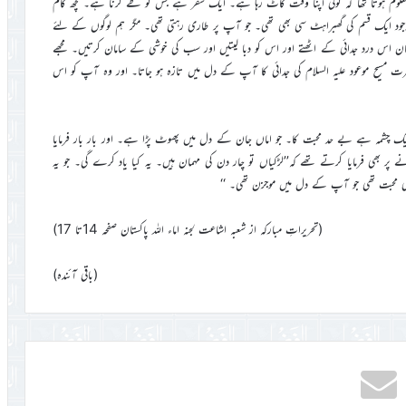
علوم ہوتا تھا کہ کوئی اپنا وقت کاٹ رہا ہے۔ ایک سفر ہے جس کو طے کرنا ہے۔ کچھ کام
د ایک قسم کی گھبراہٹ سی بھی تھی۔ جو آپ پر طاری رہتی تھی۔ مگر ہم لوگوں کے لئے
طوفان اس درد جدائی کے اٹھتے اور اس کو دبا لیتیں اور سب کی خوشی کے سامان کرتیں۔ مجھے
رت مسیح موعود علیہ السلام کی جدائی کا آپ کے دل میں تازہ ہو جاتا۔ اور وہ آپ کو اس
ایک چشمہ ہے بے حد محبت کا۔ جو اماں جان کے دل میں پھوٹ پڑا ہے۔ اور بار بار فرمایا
ر بھی فرمایا کرتے تھے کہ’’لڑکیاں تو چار دن کی مہمان ہیں۔ یہ کیا یاد کرے گی۔ جو یہ
کی محبت تھی جو آپ کے دل میں موجزن تھی۔ ‘‘
(تحریراتِ مبارکہ از شعبہ اشاعت لجنہ اماء اللہ پاکستان صفحہ 14تا 17)
(باقی آئندہ)