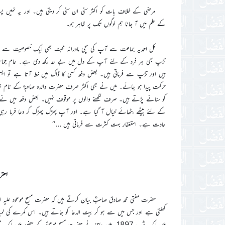
مرضی کے خلاف بات کو اکثر سنی ان سنی کر دیتی ہیں۔ اور یہ نہیں پسن
کے علم میں آ جانا ہم لوگوں تک پر ظاہر ہو۔
کل احمدیہ جماعت سے آپ کی سچی مادرانہ محبت بھی ایک خصوصیت سے قابل
تڑپ بھی ہر فرد کے لئے آپ کے دل میں بے حد رکھ دی ہے۔ عام جماعت 
ہیں اور تڑپ سے فرماتی ہیں۔ بعض دفعہ کسی کا ڈاک میں خط آتا ہے تو ایس
حرکت پیدا ہو جائے۔ میں نے بھی اکثر صرف حضرت والدہ صاحبہؓ کے نام خط 
کو سنانے پڑتے ہیں۔ صرف لکھنے والوں پر موقوف نہیں۔ بعض دفعہ میں نے 
کے لئے بیٹھے بٹھائے خیال آ گیا ہے۔ اور آپ پھڑک پھڑک کر دعا فرما رہی ہی
عادت ہے۔ استغفار بہت کثرت سے فرماتی ہیں …‘‘
احتر
حضرت مفتی محمد صادق صاحبؓ بیان کرتے ہیں کہ حضرت مسیح موعود علیہ ال
کھلتی ہے اور جس میں سے ہو کر بیت الدعا کو جاتے ہیں۔ اس کمرے کی لم
میں ایک شب 1897ء میں عاجز نے حضرت مسیح موعودؑ کے حضو