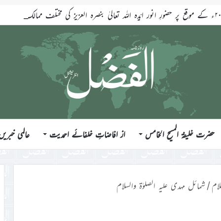
حضرت خلیفۃ المسیح الخامس
از افاضاتِ خلفائے احمدیت
عالمی خبریں
ام
/
شمائل مہدی علیہ الصلوٰۃ والسلام