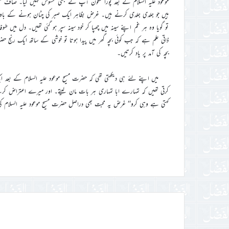
موعود علیہ السلام کے بعد پورا سکون آپ نے کبھی محسوس نہیں کیا۔ صاف م
ہیں جو جلدی جلدی کرنے ہیں۔ غرض بظاہر ایک صبر کی چٹان ہونے کے باوجو
تو گویا وہ ہر غم اپنے سینہ میں چھپا کر خود سینہ سپر ہو گئی تھیں۔ دل میں 
ذاتی علم ہے کہ جب کوئی بچہ گھر میں پیدا ہوتا تو خوشی کے ساتھ ایک رنج حض
بچہ کی آمد پر یاد کرتیں۔
میں اپنے لئے ہی دیکھتی تھی کہ حضرت مسیح موعود علیہ السلام کے بعد 
کرتی تھیں کہ تمہارے ابا تمہاری ہر بات مان لیتے۔ اور میرے اعتراض کرنے پ
کہتی ہے وہی کرو‘‘ غرض یہ محبت بھی دراصل حضرت مسیح موعود علیہ السلام 