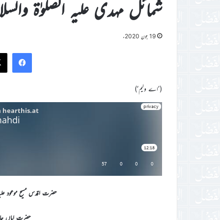
شمائل مہدی علیہ الصلوٰۃ والسل
19 جون 2020ء
ook
(’اے ولیم‘)
حضرت اقدس مسیح موعود علیہ
حضرت اماں جا