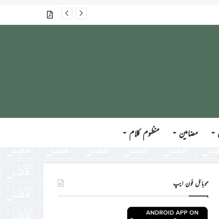
جلسہ سالانہ برطانیہ ۲۰۲۶ء کے موقع پر حضورِ انور ایّدہ الله تعالیٰ بنصرہ العزیز کی مختلف ممالک کے وفود، مہمانان ، نَو مبائعین اور نمائندگان سے ملاقاتوں اور بصیرت افروز راہنمائی کا مختصر اجمالی خاکہ
گذشتہ شمارے
مضامین
منظوم کلام
موبائل فون ایپ