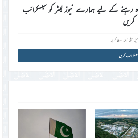
اہ رہنے کے لیے ہمارے نیوز لیٹر کو سبسکرائب
کریں