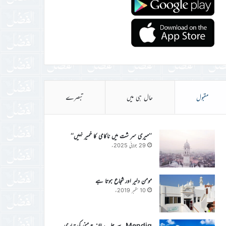
مقبول
حال ہی میں
تبصرے
’’میری سر شت میں ناکامی کا خمیر نہیں‘‘
29 جولائی 2025ء
مومن دلیر اور شجاع ہوتا ہے
10 ستمبر 2019ء
Mendig سے جلسہ سالانہ جرمنی کی تیاری