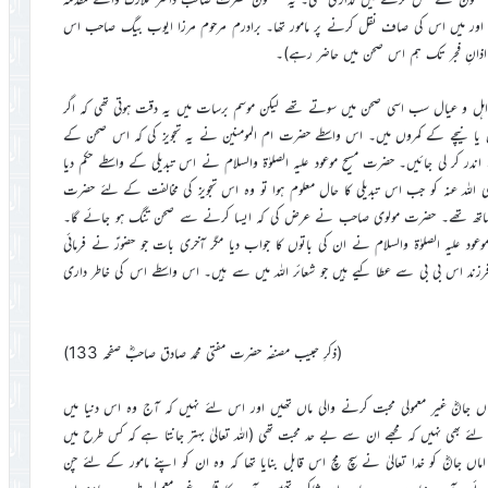
ور میں اس کی صاف نقل کرنے پر مامور تھا۔ برادرم مرحوم مرزا ایوب بیگ صاحب اس
 اذانِ فجر تک ہم اس صحن میں حاضر رہے)۔
کا اہل و عیال سب اسی صحن میں سوتے تھے لیکن موسم برسات میں یہ دقت ہوتی تھی کہ اگر
ھیں یا نیچے کے کمروں میں۔ اس واسطے حضرت ام المومنین نے یہ تجویز کی کہ اس صحن کے
 کر لی جائیں۔ حضرت مسیح موعود علیہ الصلوٰۃ والسلام نے اس تبدیلی کے واسطے حکم دیا
اللہ عنہ کو جب اس تبدیلی کا حال معلوم ہوا تو وہ اس تجویز کی مخالفت کے لئے حضرت
ام بھی ساتھ تھے۔ حضرت مولوی صاحب نے عرض کی کہ ایسا کرنے سے صحن تنگ ہو جائے گا۔
د علیہ الصلوٰۃ والسلام نے ان کی باتوں کا جواب دیا مگر آخری بات جو حضورؑ نے فرمائی
رزند اس بی بی سے عطا کیے ہیں جو شعائر اللہ میں سے ہیں۔ اس واسطے اس کی خاطر داری
(ذکرِ حبیب مصنفہ حضرت مفتی محمد صادق صاحبؓ صفحہ 133)
اں جانؓ غیر معمولی محبت کرنے والی ماں تھیں اور اس لئے نہیں کہ آج وہ اس دنیا میں
 لئے بھی نہیں کہ مجھے ان سے بے حد محبت تھی (اللہ تعالیٰ بہتر جانتا ہے کہ کس طرح میں
ں جانؓ کو خدا تعالیٰ نے سچ مچ اس قابل بنایا تھا کہ وہ ان کو اپنے مامور کے لئے چن