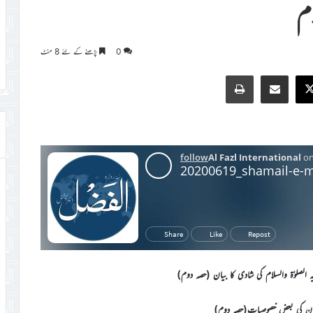
ام
0
پڑھنے کے لئے 8 منٹ
Print
Share via Email
Faceb
X
 الصلوٰۃ والسلام کی شادی کا بیان (حصہ دوم)
ن کی بعض خصوصیات(حصہ دوم)