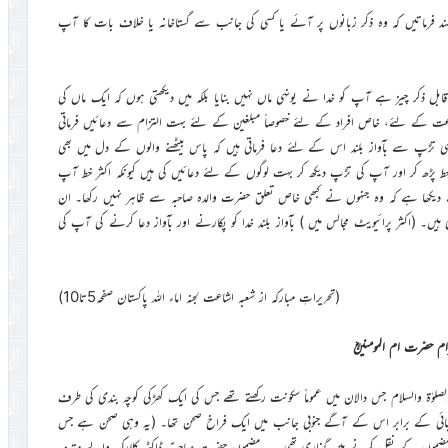
د فرماتیں کہ وہ ذکر زبانوں پر آئے یا کسی کی جانب سے گستاخانہ یا خلاف بات کا آپ
 ذکر چیز ہے آپ کو خدا نے یونہی ماں نہیں بنایا بلکہ میں دیکھتی ہوں کہ ایک ماں کی
کے لئے، خاص افراد کے لئے خصوصاً مبلغین کے لئے بہت التزام سے دعائیں فرماتی
ی تڑپ سے بآواز بلند اس کے لئے دعا فرماتی ہیں کہ پاس بیٹھنے والوں کے دل میں بھی
پڑھ کر اور آپ کی تڑپ دیکھ کر بہت لوگوں کے لئے دعائیں کی ہیں کیونکہ اکثر خط آپ
دیکھا ہے کہ وہ جنہوں نے کبھی خاص تعلق حضرت والدہ صاحبہ سے ظاہر نہیں رکھا۔ ان
ں۔ (اکثر پرائیویٹ مجالس میں ) بآواز بلند خدا کو پکارنے اور بآواز دعا کرنے کی آپ کی
(تحریراتِ مبارکہ از شعبہ اشاعت لجنہ اماء اللہ پاکستان صفحہ5تا10)
ام حضرت ام المومنینؓ
صلوٰۃ والسلام جس دالان میں عموماً سکونت رکھتے تھے جس کی ایک کھڑکی کوچہ بندی کی طرف
بائی کے برابر اس کے آگے جنوبی جانب میں ایک فراخ صحن تھا۔ (یہ وہی صحن ہے جس
ر میں ایک مضمون کے نقل کرنے میں گذاری تھی۔ یہ مضمون حضرت صاحبؑ ڈاکٹر کلارک والے مقدمہ