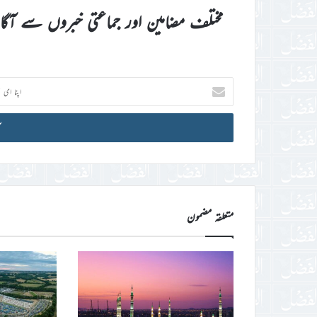
مختلف مضامین اور جماعتی خبروں سے آگ
اپنا
ای
میل
آئی
ڈی
درج
کریں
متعلقہ مضمون