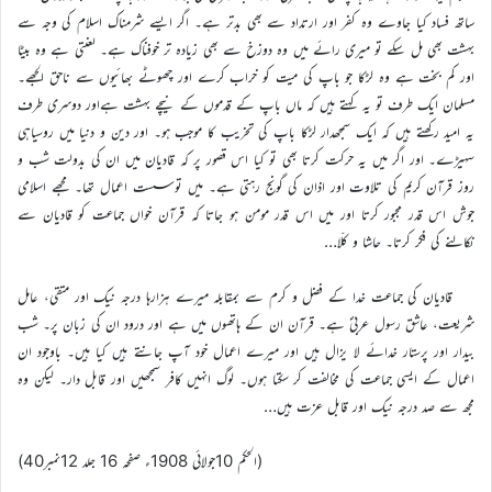
ساتھ فساد کیا جاوے وہ کفر اور ارتداد سے بھی بدتر ہے۔ اگر ایسے شرمناک اسلام کی وجہ سے
بہشت بھی مل سکے تو میری رائے میں وہ دوزخ سے بھی زیادہ تر خوفناک ہے۔ لعنتی ہے وہ بیٹا
اور کم بخت ہے وہ لڑکا جو باپ کی میت کو خراب کرے اور چھوٹے بھائیوں سے ناحق الجھے۔
مسلمان ایک طرف تو یہ کہتے ہیں کہ ماں باپ کے قدموں کے نیچے بہشت ہےاور دوسری طرف
یہ امید رکھتے ہیں کہ ایک سمجھدار لڑکا باپ کی تخریب کا موجب ہو۔ اور دین و دنیا میں روسیاہی
سہیڑے۔ اور اگر میں یہ حرکت کرتا بھی تو کیا اس قصور پر کہ قادیان میں ان کی بدولت شب و
روز قرآن کریم کی تلاوت اور اذان کی گونج رہتی ہے۔ میں تو سست اعمال تھا۔ مجھے اسلامی
جوش اس قدر مجبور کرتا اور میں اس قدر مومن ہو جاتا کہ قرآن خواں جماعت کو قادیان سے
نکالنے کی فکر کرتا۔ حاشا و کلّا…
قادیان کی جماعت خدا کے فضل و کرم سے بمقابلہ میرے ہزارہا درجہ نیک اور متقی، عامل
شریعت، عاشق رسول عربیؐ ہے۔ قرآن ان کے ہاتھوں میں ہے اور درود ان کی زبان پر۔ شب
بیدار اور پرستار خدائے لا یزال ہیں اور میرے اعمال خود آپ جانتے ہیں کیا ہیں۔ باوجود ان
اعمال کے ایسی جماعت کی مخالفت کر سکتا ہوں۔ لوگ انہیں کافر سمجھیں اور قابل دار۔ لیکن وہ
مجھ سے صد درجہ نیک اور قابل عزت ہیں…
(الحکم 10جولائی 1908ء صفحہ 16 جلد 12نمبر40)