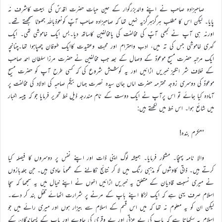
صاحبزادہ صاحب نے اپنے والدبزرگوار کے حین حیات حضرت اقدسؑ کی بیعت کاشرف نہ
پایا۔ لیکن اس کا مطلب ہرگزہرگزیہ نہیں تھا کہ صاحبزادہ صاحب آپؑ کونعوذباللہ جھوٹا سمجھتے تھے۔
اورنہ ہی آپ نے کبھی آپؑ کی مخالفت کی یامخالفین کاساتھ دیا۔بس ایک خاموشی تھی۔ ایک
گہری خاموشی جس کی تہ میں، ادب واحترام اور محبت وعقیدت کاایک طوفان چھپاہوا تھا۔چنانچہ
ایک مرتبہ حضرت مسیح موعودؑ کے وصال کے بعد جب مخالفین نے حضرت مرزا سلطان احمد صاحب
کے خلاف شر انگیز خبریں اڑائیں اور یہ کوشش شروع کی کہ کسی طرح آپ کو حضرت مسیح
موعودؑ کی دوسری زوجہ محترمہ حضرت اماں جان سیدہ نصرت جہاں بیگم صاحبہ کی اولاد کی مخالفت پر
آمادہ کیا جائے تو اس پرآپ نے ایک دوست کے نام مندرجہ ذیل خط تحریر فرمایا جو کہ پیسہ اخبار
میں شائع ہوا۔ اس خط میں لکھتے ہیں:
’’مکرم بندہ!
والا نامہ پہنچا۔ مشکور فرمایا۔ ہمیشہ لوگ اپنی ذات اور اپنے نفس پر دوسروں کا فیصلہ کیا
کرتے ہیں۔ ذاتی کاوشوں کو مذہبی رنگ میں لا کر نتائج نکالنے کے عموماً عادی ہیں۔ جن جلدبازوں
نے میری نسبت قادیان کے متعلق یہ خبریں اڑائیں انہوں نے اپنے خیال میں یہ سمجھا کہ سچا
اسلام صرف یہی ہے کہ ایک لڑکا اپنے باپ کے مرنے پر شرارت اٹھائے قفل بند کر دے۔
لیکن ان کو یہ معلوم نہ تھا کہ میں اس قسم کے اسلام سے بیزار ہوں اور میری رائے میں جو
اسلام یہ سکھاتا ہے کہ باپ کی بے عزتی اور بے وقری کی جاوے اور باپ کے پسماندگان کے