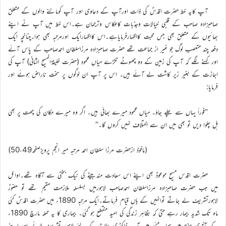
آپ کایہ خط حضرت اقدسؑ کی ذات اورآپ کے دعاوی اور آپ کوماننے والوں کے متعلق
صاحبزادہ صاحب کے قلبی خیالات وجذبات کاعکاس وترجمان ہے۔اس خط میں آپ نے اپنے
بھائیوں کے متعلق بھی جس محبت کااظہارفرمایاہے۔اس کااظہارایک اورمرتبہ بھی ہوا۔چنانچہ ایک
دفعہ چند متعصب لوگ جو غیر از جماعت تھے حضرت صاحبزادہ مرزاسلطان احمدصاحب کے پاس آئے
اور کہنے لگے کہ آپ کی زمین کے دو چھوٹے ٹکڑے میاں محمود (حضرت خلیفۃالمسیح الثانی) آپ کی
اجازت کے بغیر زیر کاشت لے آئے ہیں۔ اس پر آپ ان لوگوں پر سخت ناراض ہوئے اور
فرمایا:
’’فوراً یہاں سے چلے جاؤ۔ میاں محمود میرے بھائی ہیں۔ اگر وہ میرے مکان کی چھت پر بھی
ہل چلوا دیں تو بھی میں ان سے اختلاف نہیں کروں گا۔‘‘
(ماخوذ ازحضرت مرزا سلطان احمد مرتبہ میر انجم پرویزصفحہ50،49)
حضرت اقدس مسیح موعودؑ بھی اپنے اس سعادت مندبیٹے کی نیک بختی سے آگاہ تھے۔اوائل
میں جب حضرت صاحبزادہ مرزاسلطان احمدصاحب لاہورمیں بسلسلہ ملازمت مقیم تھے تو حضورؑ
لاہورتشریف لے جاتے توانہیں کے ہاں قیام فرماتے۔ایک مرتبہ 1890ء میں حضرت اقدسؑ کئی
ماہ تک شدید بیمار رہے حتیٰ کہ بظاہر زندگی کی امید منقطع ہو گئی۔ بیماری کا یہ حملہ مارچ 1890ء
کے آخری ہفتہ میں ہوا۔ مئی میں آپ ڈاکٹری علاج کے لئے لاہور تشریف لائے اور اپنے