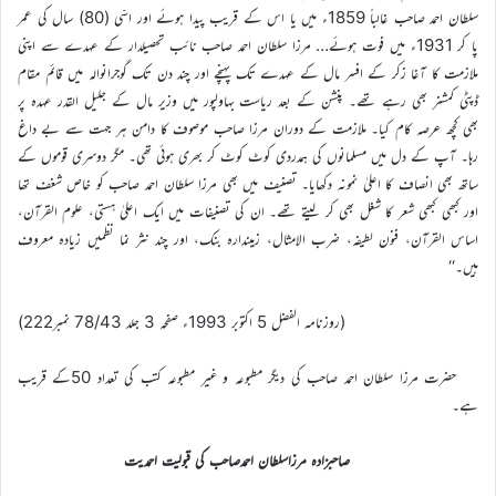
سلطان احمد صاحب غالباً 1859ء میں یا اس کے قریب پیدا ہوئے اور اسّی (80) سال کی عمر
پا کر 1931ء میں فوت ہوئے… مرزا سلطان احمد صاحب نائب تحصیلدار کے عہدے سے اپنی
ملازمت کا آغا زکر کے افسر مال کے عہدے تک پہنچے اور چند دن تک گوجرانوالہ میں قائم مقام
ڈپٹی کمشنر بھی رہے تھے۔ پنشن کے بعد ریاست بہاولپور میں وزیر مال کے جلیل القدر عہدہ پر
بھی کچھ عرصہ کام کیا۔ ملازمت کے دوران مرزا صاحب موصوف کا دامن ہر جہت سے بے داغ
رہا۔ آپ کے دل میں مسلمانوں کی ہمدردی کوٹ کوٹ کر بھری ہوئی تھی۔ مگر دوسری قوموں کے
ساتھ بھی انصاف کا اعلیٰ نمونہ دکھایا۔ تصنیف میں بھی مرزا سلطان احمد صاحب کو خاص شغف تھا
اور کبھی کبھی شعر کا شغل بھی کر لیتے تھے۔ ان کی تصنیفات میں ایک اعلیٰ ہستی، علوم القرآن،
اساس القرآن، فنون لطیفہ، ضرب الامثال، زمیندارہ بنک، اور چند نثر نما نظمیں زیادہ معروف
ہیں۔‘‘
(روزنامہ الفضل 5 اکتوبر 1993ء صفحہ 3 جلد 78/43 نمبر222)
حضرت مرزا سلطان احمد صاحب کی دیگر مطبوعہ و غیر مطبوعہ کتب کی تعداد 50کے قریب
ہے۔
صاحبزادہ مرزاسلطان احمدصاحب کی قبولیت احمدیت