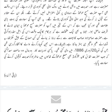
ہرچندکہ آپ ہمیشہ حضرت مسیح موعود ؑکی صداقت اور راستبازی، تقویٰ اور طہارت کے
معترف رہے اور احمدیت میں داخل ہونے میں روک اپنی عملی کمزوری قرار دیتے۔ گویا اس وقت
بھی آپ حضرت مسیح موعودؑ کے دعاوی پر کوئی اعتراض نہیں کرتے تھے۔ بلکہ ان کے عقائد
کے قبول نہ کرنے کی وجہ اپنی ذاتی کمزوری بتاتے تھے۔ یہ بھی آپ کی سعادت کی بہت بڑی
علامت تھی اور کیا عجب ہے کہ اس کے نتیجہ میں آپ کو حضرت مسیح موعودؑ پر ایمان لانے کا
شرف حاصل ہوا۔ البتہ یہ بھی ایک حقیقت ہے کہ ہرکام کاایک وقت،اس کی اجل مقدرہواکرتی
ہے۔حضرت صاحبزادہ صاحب کابیعت سے رکے رہنا نہ جانے کن کن مصالح کے پیش نظرتھا۔یہ
توخدائے علیم وحکیم ہی بہتر جانتا ہے۔شایدقدرت اس تین کوچارکرنے والے کاانتظارکررہی تھی
جس کی نوید20فروری 1886ء میں دی گئی تھی۔ یاکسی اَوربات کا۔ بہرحال وہ ساعت سعدآگئی
کہ جب حضرت اقدسؑ کایہ جگرگوشہ بھی مصلح موعودؓکے قدموں میں حاضرہوکراحمدیت کوقبول کرنے کی
سعادت پاگیا۔
(باقی آئندہ)