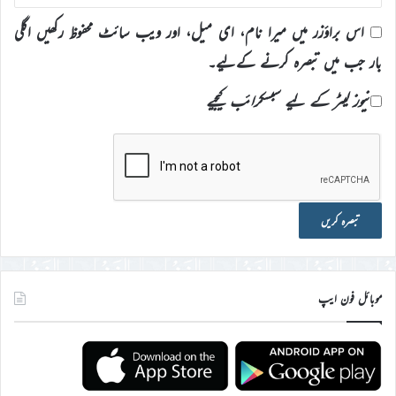
اس براؤزر میں میرا نام، ای میل، اور ویب سائٹ محفوظ رکھیں اگلی
بار جب میں تبصرہ کرنے کےلیے۔
نیوز لیٹر کے لیے سبسکرائب کیجیے
موبائل فون ایپ