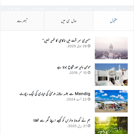
مقبول
حال ہی میں
تبصرے
’’میری سر شت میں ناکامی کا خمیر نہیں‘‘
29 جولائی 2025ء
مومن دلیر اور شجاع ہوتا ہے
10 ستمبر 2019ء
Mendig سے جلسہ سالانہ جرمنی کی تیاری کی ایک رپورٹ
22 اگست 2024ء
ہم نے کورونا وائرس کو کیسے اپنے گھر سے نکالا؟
21 اپریل 2020ء