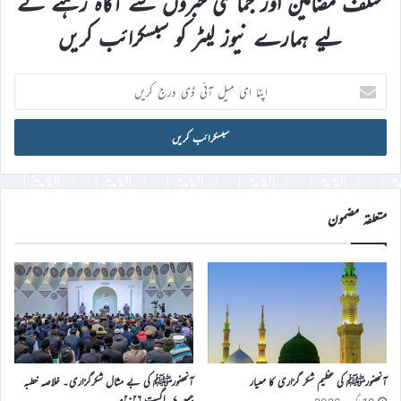
مختلف مضامین اور جماعتی خبروں سے آگاہ رہنے کے
لیے ہمارے نیوز لیٹر کو سبسکرائب کریں
اپنا
ای
میل
آئی
ڈی
درج
کریں
متعلقہ مضمون
آنحضورﷺ کی عظیم شکر گزاری کا معیار
آنحضورﷺ کی بے مثال شکرگزاری۔ خلاصہ خطبہ
جمعہ ۷؍اگست ۲۰۲۶ء