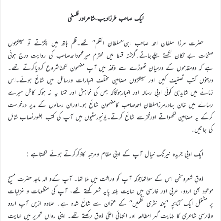
ایک صاحب طرزادیب،شاعراورفلسفی
حضرت مرزا سلطان احمد صاحب ابن’’سلطان القلم‘‘ تھے۔قلم ہاتھ میں پکڑتے تو سینکڑوں
صفحات بے تکان لکھتے چلےجاتے۔گزشتہ قسط میں محترم میرمحموداحمدصاحب کی روایت درج ہوئی
ہے کہ دومقدموں کے درمیان تھوڑے سے وقفہ میں آپ مضمون لکھناشروع کردیاکرتے تھے۔
درجنوں کتب تصنیف کیں اور سینکڑوں مضامین مختلف اخبارات ورسائل میں شائع ہوئے۔اس
زمانے میں شایدہی کوئی ادبی رسالہ اور اخبارہوگاکہ جس کی خواہش اور تمنا یہ نہ ہوکہ کاش میرے
رسالے میں خان بہادرمرزاسلطان احمدصاحب کامضمون شائع ہو۔اوران رسالوں کے مدیر درخواست
کرکے یہ مضامین لکھواتے اورفخرسے شائع کرتے۔یونیورسٹیوں میں آپ کی کتب بطورنصاب شامل
کی جاتیں۔
ایک ادبی جریدہ نیرنگ خیال آپ کے ادبی مقام ومرتبہ کاذکرکرتے ہوئے لکھتاہے :
ذوقِ شعروسخن اس کے سواتھاجوکہ آپ کو وراثت میں ملا تھا۔ آپ کےو الد ماجد حضرت مسیح
موعود بھی اردو، عربی اور فارسی میں نہایت بلند پایہ شعر کہتے تھے، آپ کی منظومات و غزلیات
پر مشتمل ایک کتابچہ ’’چند نثری نظمیں‘‘ کے عنوان سے شائع شدہ ہے۔ علاوہ ازیں آپ اردو
وفارسی شاعری کا نہایت گہر امطالعہ اور انتہائی اعلیٰ ذوق رکھتے تھے۔ اپنی رواں تحریر میں نہایت