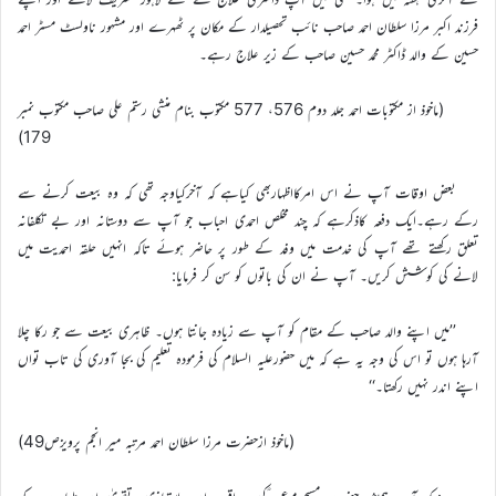
فرزند اکبر مرزا سلطان احمد صاحب نائب تحصیلدار کے مکان پر ٹھہرے اور مشہور ناولسٹ مسٹر احمد
حسین کے والد ڈاکٹر محمد حسین صاحب کے زیر علاج رہے۔
(ماخوذ از مکتوبات احمد جلد دوم 576، 577 مکتوب بنام منشی رستم علی صاحب مکتوب نمبر
179)
بعض اوقات آپ نے اس امرکااظہاربھی کیاہے کہ آخرکیاوجہ تھی کہ وہ بیعت کرنے سے
رکے رہے۔ایک دفعہ کاذکرہے کہ چند مخلص احمدی احباب جو آپ سے دوستانہ اور بے تکلفانہ
تعلق رکھتے تھے آپ کی خدمت میں وفد کے طور پر حاضر ہوئے تاکہ انہیں حلقہ احمدیت میں
لانے کی کوشش کریں۔ آپ نے ان کی باتوں کو سن کر فرمایا:
’’میں اپنے والد صاحب کے مقام کو آپ سے زیادہ جانتا ہوں۔ ظاہری بیعت سے جو رکا چلا
آرہا ہوں تو اس کی وجہ یہ ہے کہ میں حضورعلیہ السلام کی فرمودہ تعلیم کی بجا آوری کی تاب تواں
اپنے اندر نہیں رکھتا۔‘‘
(ماخوذ ازحضرت مرزا سلطان احمد مرتبہ میر انجم پرویزص49)