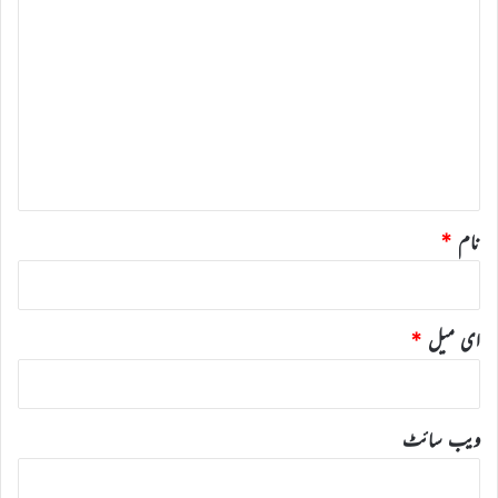
ب
ص
ر
ہ
*
نام
*
ای میل
*
ویب‌ سائٹ