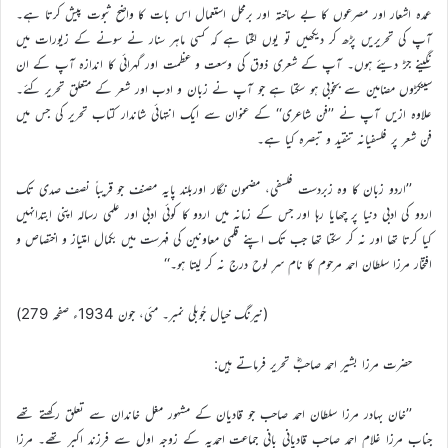
عمدہ اشعار اور مصرعوں کا بے ساختہ اور برمحل استعمال اس بات کا واضح ثبوت پیش کرتا ہے۔
آپ کی تحریریں پڑھ کر دیکھیں تو یوں لگتا ہے کہ کسی ماہر سنار نے سونے کے زیورات میں
نگینے جڑ دیئے ہوں۔ آپ کے شعری ذوق کی وسعت و عظمت اور گہرائی کا اندازہ آپ کے ان
سینکڑوں مضامین سے بخوبی ہو سکتا ہے جو آپ نے زبان و ادب اور شعر کے متعلق تحریر کئے۔
علاوہ ازیں آپ نے ’’فن شاعری‘‘ کے عنوان سے ایک انتہائی شاندار کتاب تحریر کی جس میں
فن شعر پر فلسفیانہ تنقید و تبصرہ کیا ہے۔
’’اردو زبان کا وہ زبردست فلسفی، مضمون نگار اوربلند پایہ مصنف جو قریباً نصف صدی تک
اردو کی ادبی دنیا پر چھایا رہا اور جس کے زمانہ میں اردو کا کوئی ادبی اور علمی رسالہ اپنی ابتدانہیں
کیا کرتا تھا اور نہ کر سکتا تھا جب تک اپنے قلمی معاونین کی فہرست میں بکمال امتیاز و اختصاص و
افتخار مرزا سلطان احمد مرحوم کا نام سرِ لوح درج نہ کر لیتا ہو۔‘‘
(نیرنگ خیال جُوبلی نمبر۔ مئی، جون 1934ء صفحہ 279)
حضرت مرزا بشیر احمد صاحبؓ تحریر فرماتے ہیں:
’’خان بہادر مرزا سلطان احمد صاحب جو قادیان کے مشہور مغل خاندان سے تعلق رکھتے تھے
جناب مرزا غلام احمد صاحب قادیانی بانی جماعت احمدیہ کے زوجہ اول سے فرزند اکبر تھے۔ مرزا