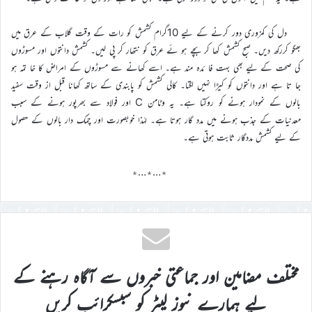
دل کی کمزوری دور کرنے کے لیے 10گرام کشمش کو رات کے وقت گلاب کے عرق میں
بھگو کررکھ دیں۔ صبح کشمش کھا کر بچے ہو ئے عرق کو نتھار کر پی لیں۔ کشمش دانتوں اور مسوڑوں
کی صحت کے لیے بھی بہت فا ئدہ مند ہے۔ اسے کھانے سے مسوڑوں کے امراض کا خا تمہ ہو
جا تا ہے اور دانتوں کو کیڑا نہیں لگتا۔ کالی کشمش کو پابندی کے ساتھ کھانا قبل از وقت سفید
بالوں کے نمودار ہونے کو روکتا ہے۔ یہ وٹامن C اور فولاد سے بھرپور ہونے کے سبب
معدنیات کے جذب ہونے میں مدد گار ہوتا ہے۔ لہٰذا خوبصورت اور چمک دار بالوں کے حصول
کے لیے کشمش مددگار ثابت ہوتی ہے۔
٭…٭…٭
مختلف مضامین اور جماعتی خبروں سے آگاہ رہنے کے
لیے ہمارے نیوز لیٹر کو سبسکرائب کریں