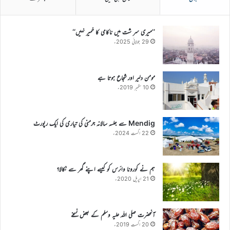
’’میری سر شت میں ناکامی کا خمیر نہیں‘‘
29 جولائی 2025ء
مومن دلیر اور شجاع ہوتا ہے
10 ستمبر 2019ء
Mendig سے جلسہ سالانہ جرمنی کی تیاری کی ایک رپورٹ
22 اگست 2024ء
ہم نے کورونا وائرس کو کیسے اپنے گھر سے نکالا؟
21 اپریل 2020ء
آنحضرت صلی اللہ علیہ وسلم کے بعض نسخے
20 اگست 2019ء