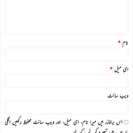
ر
ہ
*
نام
*
ای میل
*
ویب‌ سائٹ
اس براؤزر میں میرا نام، ای میل، اور ویب سائٹ محفوظ رکھیں اگلی
بار جب میں تبصرہ کرنے کےلیے۔