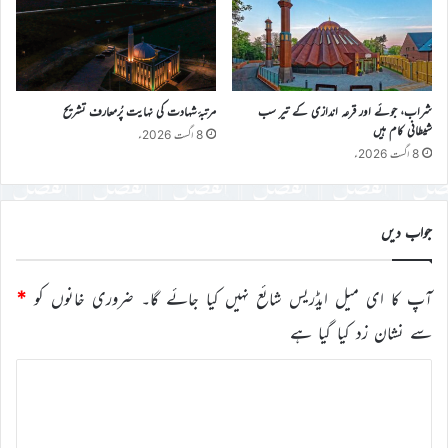
شراب، جوئے اور قرعہ اندازی کے تیر سب
مرتبۂ شہادت کی نہایت پُرمعارف تشریح
شیطانی کام ہیں
8 اگست 2026ء
8 اگست 2026ء
جواب دیں
آپ کا ای میل ایڈریس شائع نہیں کیا جائے گا۔
ضروری خانوں کو
*
سے نشان زد کیا گیا ہے
ت
ب
ص