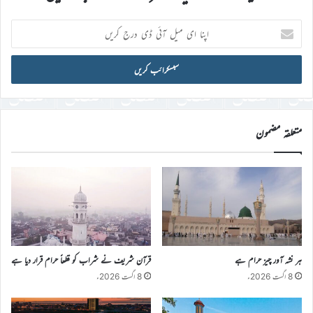
اپنا
ای
میل
آئی
ڈی
درج
کریں
متعلقہ مضمون
ہر نشہ آور چیز حرام ہے
قرآن شریف نے شراب کو قطعاً حرام قرار دیا ہے
8 اگست 2026ء
8 اگست 2026ء