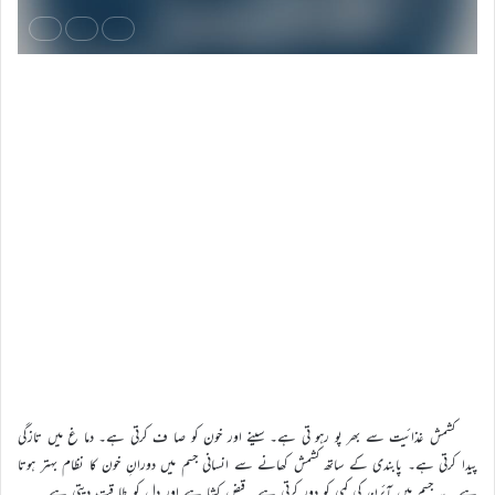
کشمش غذائیت سے بھر پو رہو تی ہے۔ سینے اور خون کو صا ف کرتی ہے۔ دما غ میں تازگی
پیدا کرتی ہے۔ پابندی کے ساتھ کشمش کھانے سے انسانی جسم میں دورانِ خون کا نظام بہتر ہوتا
ہے۔ یہ جسم میں آئرن کی کمی کو دور کرتی ہے۔ قبض کشا ہے اور دل کو طا قت دیتی ہے۔