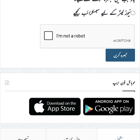
نیوز لیٹر کے لیے سبسکرائب کیجیے
موبائل فون ایپ
مقبول
حال ہی میں
تبصرے