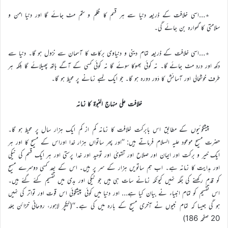
٭…اسی خلافت کے ذریعہ دنیا سے ہر قسم کا ظلم و ستم مٹ جائے گا اور دنیا امن و
سلامتی کا گہوارہ بن جائے گی۔
٭…اسی خلافت کے ذریعہ تمام دینی و دنیاوی برکات کا آسمان سے نزول ہو گا۔ دنیا سے
دکھ اور درد مٹ جائے گا۔ نہ کوئی بھوکا سوئے گا نہ کوئی کسی کے آگے ہاتھ پھیلائے گا بلکہ ہر
طرف خوشحالی اور آسائش کا دَور دورہ ہو گا۔ جو ایک لمبے زمانے پر محیط ہو گا۔
خلافت علی منہاج النبوۃ کا زمانہ
پیشگوئیوں کے مطابق اس بابرکت خلافت کا زمانہ کم از کم ایک ہزار سال پر محیط ہو گا۔
حضرت مسیح موعود علیہ السلام فرماتے ہیں: ’’اور پھر ساتواں ہزار خدا اوراس کے مسیح کا اور ہر
ایک خیر و برکت اور ایمان اور صلاح اور تقویٰ اور توحید اور خدا پرستی اور ہر ایک قسم کی نیکی
اور ہدایت کا زمانہ ہے۔ اب ہم ساتویں ہزار کے سر پر ہیں۔ اس کے بعد کسی دوسرے مسیح
کو قدم رکھنے کی جگہ نہیں کیونکہ زمانے سات ہی ہیں جو نیکی اور بدی میں تقسیم کئے گئے ہیں۔
اس تقسیم کو تمام انبیاء نے بیان کیا ہے… اور دنیا میں کوئی پیشگوئی اس قوت اور تواتر کی نہیں
ہو گی جیسا کہ تمام نبیوں نے آخری مسیح کے بارہ میں کی ہے۔‘‘(لیکچر لاہور، روحانی خزائن جلد
20 صفحہ 186)