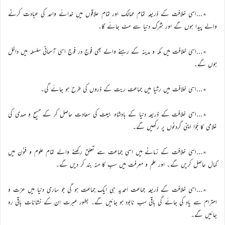
٭…اسی خلافت کے ذریعہ تمام ممالک اور تمام علاقوں میں خدائے واحد کی عبادت کرنے
والے پیدا ہوں گے اور شرک دنیا سے مٹ جائے گا۔
٭…اسی خلافت میں مکہ و مدینہ کے رہنے والے بھی فوج در فوج اسی آسمانی سلسلہ میں داخل
ہوں گے۔
٭…اسی خلافت میں رشیا میں جماعت ریت کے ذروں کی طرح ہو جائے گی۔
٭…اسی خلافت کے ذریعہ دنیا کے بادشاہ بیعت کی سعادت حاصل کر کے مسیح و مہدی کی
غلامی کا جُؤا اپنی گردنوں پر رکھیں گے۔
٭…اسی خلافت کے زمانے میں اسی جماعت سے تعلق رکھنے والے تمام علوم و فنون میں
کمال حاصل کریں گے۔ اور علم و معرفت میں سب کا منہ بند کر دیں گے۔
٭…اسی خلافت کے ذریعہ جماعت احمدیہ ہی ایک جماعت ہو گی جو ساری دنیا میں عزت و
احترام سے یاد کی جائے گی باقی سب نابود ہو جائیں گے۔ بطور عبرت ان کے نشانات باقی رہ
جائیں گے۔