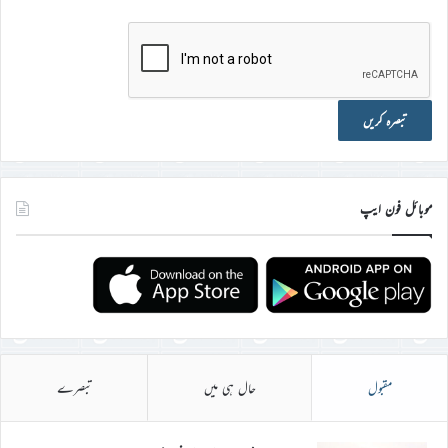
موبائل فون ایپ
مقبول
حال ہی میں
تبصرے