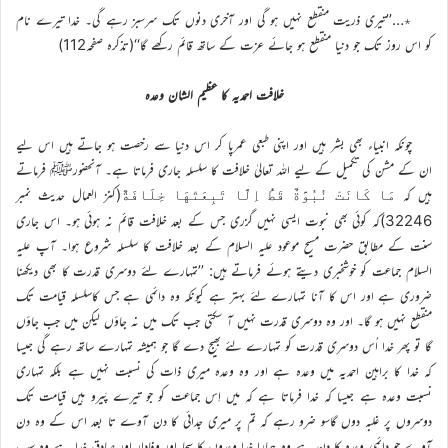
٭…’’تیری ذریت منقطع نہیں ہو گی اور آخری دنوں تک سرسبز رہے گی۔ خدا تیرے نام
کو اس روز تک جو دنیا منقطع ہو جائے عزت کے ساتھ قائم رکھے گا‘‘(تذکرہ صفحہ112)
خلافت احمدیہ کا عظیم الشان وعدہ
چونکہ انبیاء بھی بشر ہیں اور اپنی طبعی عمرپا کر اس دنیا سے رخصت ہو جاتے ہیں اس لیے
ان کے مشن کی تکمیل کے لیے اللہ تعالیٰ خلافت کا سلسلہ جاری فرماتا ہے۔ آنحضورﷺ فرماتے
ہیں کہ
(کنز العمال حدیث نمبر
مَا كَانَتْ نُبُوَّةٌ قَطُّ اِلَّا تَبِعَتْهَا خِلَافَةٌ
32246)کہ کوئی بھی نبوت ایسی نہیں گزری جس کے بعد خلافت قائم نہ ہوئی ہو۔ اس جاری
سنت کے مطابق حضرت مسیح موعود علیہ السلام کے بعد خلافت کا سلسلہ شروع ہوا۔ آپ علیہ
السلام جماعت کو خوشخبری دیتے ہوئے فرماتے ہیں: ’’تمہارے لئے دوسری قدرت کا بھی دیکھنا
ضروری ہے اور اس کا آنا تمہارے لئے بہتر ہے کیونکہ وہ دائمی ہے جس کاسلسلہ قیامت تک
منقطع نہیں ہو گا۔ اور وہ دوسری قدرت نہیں آ سکتی جب تک میں نہ جاؤں لیکن میں جب جاؤں
گا تو پھر خدا اُس دوسری قدرت کو تمہارے لئے بھیج دے گا جو ہمیشہ تمہارے ساتھ رہے گی جیسا
کہ خدا کا براہین احمدیہ میں وعدہ ہے اور وہ وعدہ میری ذات کی نسبت نہیں ہے بلکہ تمہاری
نسبت وعدہ ہے جیسا کہ خدا فرماتا ہے کہ میں اِس جماعت کو جو تیرے پَیرو ہیں قیامت تک
دوسروں پر غلبہ دوں گاسو ضرو رہے کہ تم پر میری جدائی کا دن آوے تا بعد اس کے وہ دن
آوے جو دائمی وعدہ کا دن ہے وہ ہمارا خدا وعدوں کا سچا اور وفادار اور صادق خدا ہے وہ سب