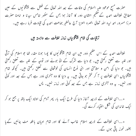
حضرت مسیح موعود علیہ السلام کی وفات کے بعد اللہ تعالیٰ کے فضل سے پیشگوئیوں کے عین
مطابق خلافت احمدیہ کےعظیم الشان دَور کا آغاز ہوا جس کے مظہر خامس سیدنا و امامنا حضرت
مرزا مسرور احمد ایدہ اللہ تعالیٰ بنصرہ العزیز آج عالمگیر جماعت احمدیہ کی قیادت فرما رہے ہیں۔
ترقیات کی تمام پیشگوئیاں زمانہ خلافت سے وابستہ ہیں
خلافت احمدیہ کے اس عظیم دَور میں ان تمام پیشگوئیوں کا پورا ہونا مقدر تھا جو اسلام کی ترقی
اور غلبہ سے تعلق رکھتی ہیں۔ جو دنیا سے شرک کے فنا ہونے اور توحید کے غلبہ سے تعلق رکھتی
ہیں۔ جو دنیا کی امن و سلامتی اور بنی نوع انسان کی خوشحالی سے تعلق رکھتی ہیں۔ کیونکہ تمام
پیشگوئیاں اسی خلافت پر آ کر ختم ہو جاتی ہیں۔ یہ دنیا کا وہ آخری دَور ہے جس کے بعد اور کوئی
دَور نہیں۔ یہ وہ آخری زمانہ ہے جس کے بعد کوئی اور زمانہ نہیں۔ پس
٭…اسی خلافت کے ذریعہ آغاز دنیا کی طرح ایک بار پھر آدم کی اولاد ایک ہاتھ پر جمع ہو کر
ایک خاندان کی شکل اختیار کرے گی۔
٭…اسی خلافت کے ذریعہ اسلام غالب آئے گا اور تمام ادیان باطلہ مٹ جائیں گےیا
بطور نمونہ باقی ہوں گے۔