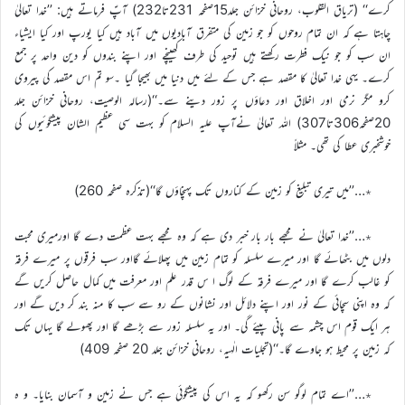
کرے‘‘ (تریاق القلوب، روحانی خزائن جلد15صفحہ 231تا232) آپؑ فرماتے ہیں: ’’خدا تعالیٰ
چاہتا ہے کہ ان تمام روحوں کو جو زمین کی متفرق آبادیوں میں آباد ہیں کیا یورپ اور کیا ایشیاء
ان سب کو جو نیک فطرت رکھتے ہیں توحید کی طرف کھینچے اور اپنے بندوں کو دین واحد پر جمع
کرے۔ یہی خدا تعالیٰ کا مقصد ہے جس کے لئے میں دنیا میں بھیجا گیا ۔سو تم اس مقصد کی پیروی
کرو مگر نرمی اور اخلاق اور دعاؤں پر زور دینے سے۔‘‘(رسالہ الوصیت، روحانی خزائن جلد
20صفحہ306تا307) اللہ تعالیٰ نےآپ علیہ السلام کو بہت سی عظیم الشان پیشگوئیوں کی
خوشخبری عطا کی تھی۔ مثلاً
٭…’’میں تیری تبلیغ کو زمین کے کناروں تک پہنچاؤں گا‘‘(تذکرہ صفحہ 260)
٭…’’خدا تعالیٰ نے مجھے بار بار خبر دی ہے کہ وہ مجھے بہت عظمت دے گا اورمیری محبت
دلوں میں بٹھائے گا اور میرے سلسلہ کو تمام زمین میں پھلائے گااور سب فرقوں پر میرے فرقہ
کو غالب کرے گا اور میرے فرقہ کے لوگ ا س قدر علم اور معرفت میں کمال حاصل کریں گے
کہ وہ اپنی سچائی کے نور اور اپنے دلائل اور نشانوں کے رو سے سب کا منہ بند کر دیں گے اور
ہر ایک قوم اس چشمہ سے پانی پیئے گی۔ اور یہ سلسلہ زور سے بڑھے گا اور پھولے گا یہاں تک
کہ زمین پر محیط ہو جاوے گا۔‘‘(تجلیات الٰہیہ، روحانی خزائن جلد 20 صفحہ 409)
٭…’’اے تمام لوگو سن رکھو کہ یہ اس کی پیشگوئی ہے جس نے زمین و آسمان بنایا۔ و ہ