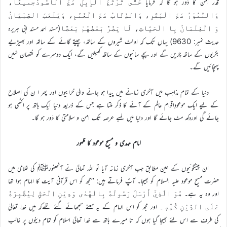
قدر امن کا دَور ہو گا کہ فرمایا
حَتَّى تَرْتَعَ الْإِبِلِ مَعَ الْأُسُودُجمیعًا،
وَالنُّمُوْرُ مَعَ الْبَقَرِ، وَالذِّئَابُ مَعَ الْغَنَمِ، وَيَلْعَبَ الصِّبْيَانُ
(مسند احمد مسند ابی ہریرہ
وَ الْغِلْمَانُ بِا الْحَيَّاتِ، لَا يَضُرُّ بَعْضُهُمْ بَعْضًا
حدیث نمبر: 9630) یہاں تک کہ اونٹ شیروں کے ساتھ، چیتے گائے کے ساتھ اور بھیڑیے
بکریوں کے ساتھ چریں گے اور بچے سانپوں کے ساتھ کھیلیں گے، ایک دوسرے کو نقصان نہیں
پہنچائیں گے۔
دنیا کے تمام مذاہب میں آخری زمانے میں پیدا ہو جانے والی خرابیوں اور پھر ا ن کی اصلاح
کے لیے ایک موعودِاقوام عالم کے آنے کا ذکر ملتا ہے جس کے ذریعہ دنیا ایک ہاتھ پر اکٹھی ہو
جائے گی اوردکھ مٹ جائے گا اور دنیا میں لمبے عرصہ تک امن و سلامتی کا دَور ہو گا۔
امام مہدی و مسیح موعود کا ظہور
ان پیشگوئیوں کے عین مطابق جب آخری زمانہ آیا تو اللہ تعالیٰ نے آنحضورﷺ کی غلامی میں
حضرت مسیح موعود علیہ السلام کو بھیجا۔ آپؑ فرماتے ہیں: ’’مجھ کو اس قرآنی آیت کا الہام ہوا تھا
اور وہ یہ ہے۔
هُوَ الَّذِيْٓ أَرْسَلَ رَسُولَهٗ بِالْهُدٰى وَدِيْنِ الْحَقِّ لِيُظْهِرَهٗ
اور مجھ کو اس الہام کے یہ معنے سمجھائے گئے تھےکہ میں خدا تعالیٰ
عَلَى الدِّيْنِ كُلِّهٖ۔
کی طرف سے اس لئے بھیجا گیا ہوں کہ تا میرے ہاتھ سے خدا تعالیٰ اسلام کو تمام دینوں پر غالب