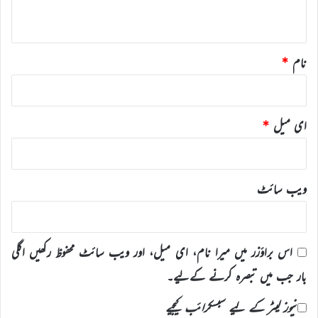
*
نام
*
ای میل
*
ویب‌ سائٹ
اس براؤزر میں میرا نام، ای میل، اور ویب سائٹ محفوظ رکھیں اگلی
بار جب میں تبصرہ کرنے کےلیے۔
نیوز لیٹر کے لیے سبسکرائب کیجیے