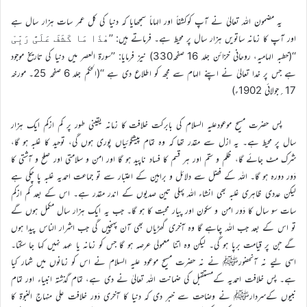
یہ مضمون اللہ تعالیٰ نے آپ کوکشفاً اور الہاماً سمجھایا کہ دنیا کی کل عمر سات ہزار سال ہے
اور آپ کا زمانہ ساتویں ہزار سال پر محیط ہے۔ فرماتے ہیں: ’’
ھٰذَا مَا کَشَفَ عَلَیَّ رَبِّیْ
‘‘(خطبہ الہامیہ، روحانی خزائن جلد 16 صفحہ330) نیز فرمایا: ’’سورۃ العصر میں دنیا کی تاریخ موجود
ہے جس پر خدا تعالیٰ نے اپنے الہام سے مجھ کو اطلاع دی ہے ‘‘(الحکم جلد 6 صفحہ 25۔ مورخہ
17؍جولائی 1902ء)
پس حضرت مسیح موعودعلیہ السلام کی بابرکت خلافت کا زمانہ یقینی طور پر کم ازکم ایک ہزار
سال پر محیط ہے۔ یہ ازل سے مقدر تھا کہ وہ تمام پیشگوئیاں پوری ہوں گی، توحید کا غلبہ ہو گا،
شرک مٹ جائے گا، ظلم و ستم اور ہر قسم کا فساد ناپید ہو گا اور امن و سلامتی اور صلح و آشتی کا
دَور دورہ ہو گا۔ اللہ کے فضل سے دلائل و براہین کے اعتبار سے تو جماعت احمدیہ غلبہ پا چکی ہے
لیکن عددی ظاہری غلبہ بھی انشاء اللہ پہلی تین صدیوں کے اندر مقدر ہے۔ اس کے بعد کم ازکم
سات سو سال کا دَور امن و سکون اور پیار محبت کا ہو گا۔ جب یہ ایک ہزار سال مکمل ہوں گے
تو اس کے بعد جب اللہ چاہے گا وہ آخری گھڑیاں بھی آن پہنچیں گی جب اشرار الناس پیدا ہوں
گے جن پر قیامت برپا ہو گی۔ لیکن وہ اتنا معمولی عرصہ ہو گا جس کو زمانہ یا عہد نہیں کہا جا سکتا۔
اسی لیے نہ آنحضورﷺ نے نہ حضرت مسیح موعود علیہ السلام نے اس کو زمانوں میں شمار کیا
ہے۔ پس خلافت احمدیہ کےمستقبل کی ضمانت اللہ تعالیٰ نے دی ہے، تمام گذشتہ انبیاء اور تمام
نبیوں کےسردارﷺ نے وضاحت سے خبر دی کہ دنیا کا آخری دَور خلافت علی منہاج النبوۃ کا