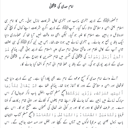
امام مہدی کی پیشگوئی
آنحضورﷺ کے ذریعہ آخری مذہب اور آخری کامل شریعت نازل ہوئی۔ جس کا نام ہی
اسلام یعنی امن و سلامتی والا رکھا گیا۔ آپﷺ کے ذریعہ اگرچہ شریعت اپنے کمال کو پہنچ گئی
اوردلائل و براہین سے اسلام کا غلبہ ہو گیا۔ لیکن ابھی وہ وقت نہیں آیا تھا کہ عملاًساری دنیا
ایک ہاتھ پر جمع ہو جائے۔ یہ آخری زمانے میں ہونا مقدرتھا۔ جس میں نبی کریمﷺ کی ہی بعثت
ثانیہ آپ کے کامل غلام اور عاشق صادق امام مہدی علیہ السلام کے ذریعہ ہونی تھی۔ چنانچہ
هُوَ
کی پیشگوئی کی تفسیر میں تمام مفسرین کا اجماع ہے کہ یہ پیشگوئی امام
الَّذِيْٓ أَرْسَلَ رَسُوْلَهٗ
مہدی کے ذریعہ پوری ہو گی۔ ان کے ہاتھ پر عملاً تمام بنی آدم کو اکٹھا کیا جائے گا۔
آنے والے امام مہدی کو مسیح موعود کے نام سے بھی پکارا گیا ہے۔ جن کے ذریعہ دنیا میں
خوشحالی اور امن و سلامتی کے دَور کا آغاز ہونا تھا۔ چنانچہ لکھا ہے
ثُمَّ يُقَالُ لِلْأَرْضِ:
(صحیح مسلم کتاب الفتن باب ذکر الدجال) کہ اس
أَنْبِتِي ثَمَرَتَكِ، وَرُدِّي بَرَكَتَكِ
مبارک زمانے میں زمین سے کہا جائے گاکہ اپنے تمام پھلوں کو اُگائے اور اپنی تمام برکات کو لوٹا
دے۔ ہر طرف خوشحالی کا دَور ہو گا اور ہر کوئی اللہ تعالیٰ کی نعمتوں سے متمتع ہو گا۔ اس لیے
فرمایا
(صحیح مسلم کتاب الایمان
وَلَتَذْهَبَنَّ الشَّحْنَاءُ وَالتَّبَاغُضُ وَالتَّحَاسُدُ
باب نزول عیسی بن مریم) لوگوں میں آپس کے کینے اور بغض اور حسد مٹ جائیں گے۔ اس