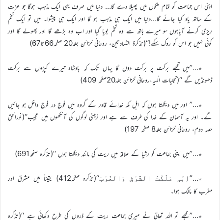
اپنی اس جماعت کو تمام ملکوں میں پھیلا دے گا… دنیا میں صرف یہی ایک مذہب ہوگا جو عزت
کے ساتھ یاد کیا جائے گا…دنیا میں ایک ہی مذہب ہو گا اور ایک ہی پیشوا۔ میں تو ایک تخم
ریزی کرنے آیاہوں سو میرے ہاتھ سے وہ تخم بویا گیا اور اب وہ بڑھے گا اور پھولے گا اور
کوئی نہیں جو اس کو روک سکے!‘‘(تذکرۃ الشہادتین، روحانی خزائن جلد20 صفحہ66تا67)
٭…’’میں تجھے برکت پر برکت دوں گا یہاں تک کہ بادشاہ تیرے کپڑوں سے برکت
ڈھونڈیں گے ‘‘(تجلیات الٰہیہ،روحانی خزائن جلد20صفحہ 409)
٭…’’ اور میں دیکھتا ہوں کہ اہل مکہ خدائے قادر کے گروہ میں فوج در فوج داخل ہو جائیں
گے۔ اور یہ آسمان کے خدا کی طرف سے ہے اور زمینی لوگوں کی آنکھوں میں عجیب‘‘(نورالحق
حصہ دوم، روحانی خزائن جلد8 صفحہ 197)
٭…’’میں اپنی جماعت کو رشیا کے علاقہ میں ریت کی مانند دیکھتا ہوں ‘‘(تذکرہ صفحہ691)
٭…’’
‘‘(تذکرہ صفحہ412) یقیناً میں مشرق اور
اِنِّی مَلَکْتُ الشَّرْقَ وَالغَرْبَ
مغرب کا مالک ہوا۔
٭…’’مجھے تو اللہ تعالیٰ نے میری جماعت ریت کے ذروں کی طرح دکھائی ہے ‘‘(تذکرہ