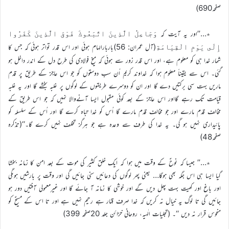
صفحہ690)
٭…’’اور یہ آیت کہ
وَجَاعِلُ الَّذِينَ اتَّبَعُوكَ فَوْقَ الَّذِينَ كَفَرُوا
(آل عمران: 56)باربارالہام ہوئی اور اس قدر تواتر ہوئی کہ جس کا
إِلَى يَوْمِ الْقِيَامَةِ
شمار خدا ہی کو معلوم ہے، اور اس قدر زور سے ہوئی کہ میخ فولادی کی طرح دل کے اندر داخل ہو
گئی۔ اس سے یقیناً معلوم ہوا کہ خداوند کریم اُن سب دوستوں کو جو اس عاجز کے طریق پر قدم
ماریں بہت سی برکتیں دے گا اور ان کو دوسرے طریقوں کے لوگوں پر غلبہ بخشے گا اور یہ غلبہ
قیامت تک رہے گااور اس عاجز کے بعد کوئی مقبول ایسا آنےوالا نہیں کہ جو اس طریق کے
مخالف قدم مارے اور جو مخالف قدم مارے گا اُس کو خدا تباہ کرے گا اور اُس کے سلسلہ کو
پائیداری نہیں ہو گی۔ یہ خدا کی طرف سے وعدہ ہے جو ہرگز تخلف نہیں کرے گا۔‘‘(تذکرہ
صفحہ48)
٭…’’ جیسا کہ نوحؑ کے وقت میں ہوا کہ ایک خلق کثیر کی موت کے بعد امن کا زمانہ بخشا
گیا ایسا ہی اس جگہ بھی ہوگا… یعنی پھر لوگوں کی دعائیں سنی جائیں گی اور وقت پر بارشیں ہوںگی
اور باغ اور کھیت بہت پھل دیں گے اور خوشی کا زمانہ آ جائے گا اور غیرمعمولی آفتیں دور ہو
جائیں گی تا لوگ یہ خیال نہ کریں کہ خدا صرف قہّار ہے رحیم نہیں ہے اور تا اس کے مسیحؑ کو
منحوس قرار نہ دیں ‘‘۔ (تجلیات الٰہیہ، روحانی خزائن جلد 20صفحہ 399)