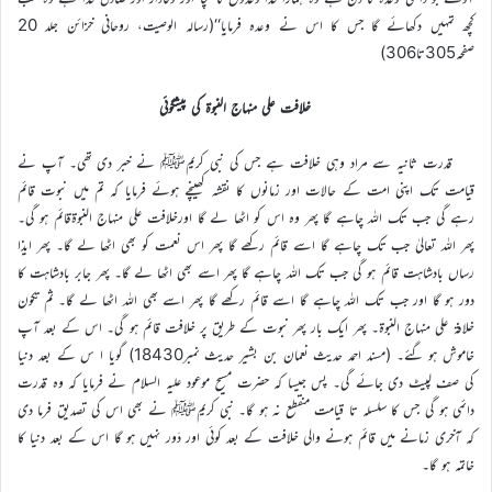
کچھ تمہیں دکھائے گا جس کا اس نے وعدہ فرمایا‘‘(رسالہ الوصیت، روحانی خزائن جلد 20
صفحہ305تا306)
خلافت علی منہاج النبوۃ کی پیشگوئی
قدرت ثانیہ سے مراد وہی خلافت ہے جس کی نبی کریمﷺ نے خبر دی تھی۔ آپ نے
قیامت تک اپنی امت کے حالات اور زمانوں کا نقشہ کھینچے ہوئے فرمایا کہ تم میں نبوت قائم
رہے گی جب تک اللہ چاہے گا پھر وہ اس کو اٹھا لے گا اورخلافت علی منہاج النبوۃقائم ہو گی۔
پھر اللہ تعالیٰ جب تک چاہے گا اسے قائم رکھے گا پھر اس نعمت کو بھی اٹھا لے گا۔ پھر ایذا
رساں بادشاہت قائم ہو گی جب تک اللہ چاہے گا پھر اسے بھی اٹھا لے گا۔ پھر جابر بادشاہت کا
دور ہو گا اور جب تک اللہ چاہے گا اسے قائم رکھے گا پھر اسے بھی اللہ اٹھا لے گا۔ ثم تكون
خلافة على منهاج النبوة۔ پھر ایک بار پھر نبوت کے طریق پر خلافت قائم ہو گی۔ اس کے بعد آپ
خاموش ہو گئے۔ (مسند احمد حدیث نعمان بن بشیر حدیث نمبر18430) گویا ا س کے بعد دنیا
کی صف لپیٹ دی جائے گی۔ پس جیسا کہ حضرت مسیح موعود علیہ السلام نے فرمایا کہ وہ قدرت
دائمی ہو گی جس کا سلسلہ تا قیامت منقطع نہ ہو گا۔ نبی کریمﷺ نے بھی اس کی تصدیق فرما دی
کہ آخری زمانے میں قائم ہونے والی خلافت کے بعد کوئی اور دَور نہیں ہو گا اس کے بعد دنیا کا
خاتمہ ہو گا۔