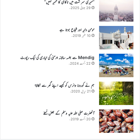
’’میری سر شت میں ناکامی کا خمیر نہیں‘‘
29 جولائی 2025ء
مومن دلیر اور شجاع ہوتا ہے
10 ستمبر 2019ء
Mendig سے جلسہ سالانہ جرمنی کی تیاری کی ایک رپورٹ
22 اگست 2024ء
ہم نے کورونا وائرس کو کیسے اپنے گھر سے نکالا؟
21 اپریل 2020ء
آنحضرت صلی اللہ علیہ وسلم کے بعض نسخے
20 اگست 2019ء