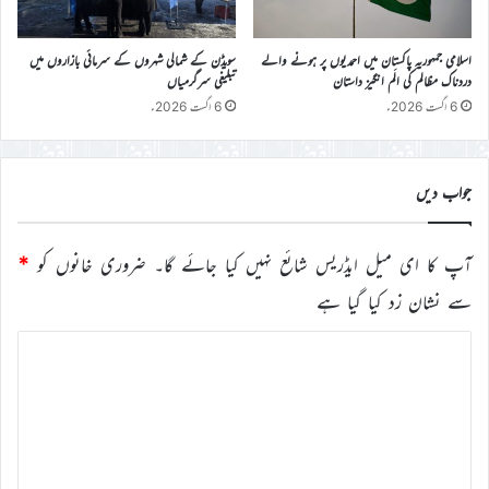
اسلامی جمہوریہ پاکستان میں احمدیوں پر ہونے والے
سویڈن کے شمالی شہروں کے سرمائی بازاروں میں
دردناک مظالم کی الَم انگیز داستان
تبلیغی سرگرمیاں
6 اگست 2026ء
6 اگست 2026ء
جواب دیں
آپ کا ای میل ایڈریس شائع نہیں کیا جائے گا۔
ضروری خانوں کو
*
سے نشان زد کیا گیا ہے
ت
ب
ص
ر
ہ