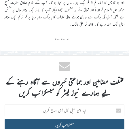
دَور ہو گا جس کا زمانہ کم از کم ایک ہزار سال پر محیط ہو گا۔ آپ کے غلامِ صادق حضرت مسیح
موعود علیہ السلام کو الہاماً اللہ تعالیٰ نے یہ مضمون سمجھا دیاکہ آپ کا زمانہ ایک ہزار سال پر مشتمل
ہے یعنی آپؑ کی برکت سے جاری ہونے والی خلافت کا بابرکت سایہ دنیا پر کم از کم ایک ہزار
سال تک ممتد رہے گا۔ فالحمد للّٰہ علیٰ ذالک۔
٭…٭…٭
مختلف مضامین اور جماعتی خبروں سے آگاہ رہنے کے
لیے ہمارے نیوز لیٹر کو سبسکرائب کریں
اپنا
ای
میل
آئی