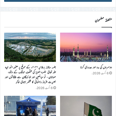
ڈی
درج
کریں
متعلقہ مضمون
دوسروں کی مدد اور ہمدردی کرنا
جلسہ سالانہ برطانیہ ۲۰۲۶ء کے موقع پر حضورِ انور ایّدہ
الله تعالیٰ بنصرہ العزیز کی مختلف ممالک کے وفود،
6 اگست 2026ء
مہمانان ، نَو مبائعین اور نمائندگان سے ملاقاتوں اور
بصیرت افروز راہنمائی کا مختصر اجمالی خاکہ
6 اگست 2026ء