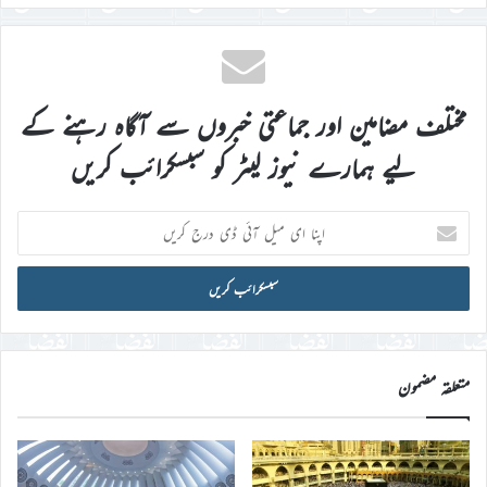
مختلف مضامین اور جماعتی خبروں سے آگاہ رہنے کے
لیے ہمارے نیوز لیٹر کو سبسکرائب کریں
اپنا
ای
میل
آئی
ڈی
درج
کریں
متعلقہ مضمون