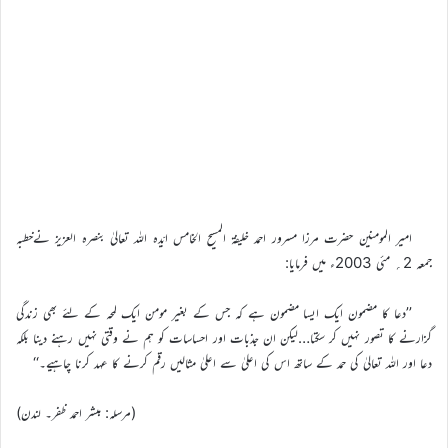
امیر المومنین حضرت مرزا مسرور احمد خلیفۃ المسیح الخامس ایّدہ اللہ تعالیٰ بنصرہ العزیز نےخطبہ
جمعہ 2؍ مئی 2003ء میں فرمایا:
’’دعا کا مضمون ایک ایسا مضمون ہے کہ جس کے بغیر مومن ایک لمحہ کے لئے بھی زندگی
گزارنے کا تصور نہیں کر سکتا…لیکن ان جذبات اور احساسات کو ہم نے وقتی نہیں رہنے دینا بلکہ
دعا اور اللہ تعالیٰ کی حمد کے ساتھ اس کی اعلیٰ سے اعلیٰ مثالیں رقم کرنے کا عہد کرنا چاہیے۔‘‘
(مرسلہ: مبشر احمد ظفر۔ لندن)