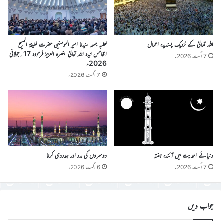
اللہ تعالیٰ کے نزدیک پسندیدہ اعمال
خطبہ جمعہ سیّدنا امیر المومنین حضرت خلیفۃ المسیح
الخامس ایّدہ اللہ تعالیٰ بنصرہ العزیز فرمودہ 17؍جولائی
7 اگست 2026ء
2026ء
7 اگست 2026ء
دنیائے احمدیت میں آئندہ ہفتہ
دوسروں کی مدد اور ہمدردی کرنا
7 اگست 2026ء
6 اگست 2026ء
جواب دیں