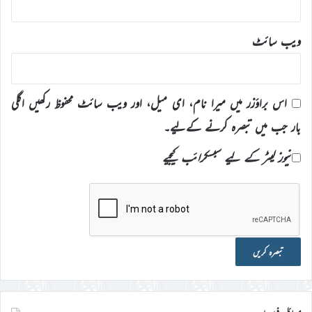
ویب‌ سائٹ
اس براؤزر میں میرا نام، ای میل، اور ویب سائٹ محفوظ رکھیں اگلی
بار جب میں تبصرہ کرنے کےلیے۔
نیوز لیٹر کے لیے سبسکرائب کیجیے