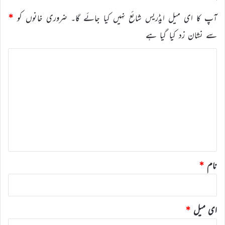
آپ کا ای میل ایڈریس شائع نہیں کیا جائے گا۔
ضروری خانوں کو
*
سے نشان زد کیا گیا ہے
ت
ب
ص
ر
ہ
*
نام
*
ای میل
*