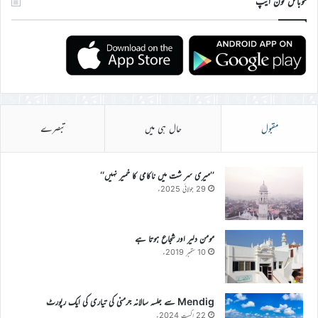
موبائل فون ایپ
مقبول
حال ہی میں
تبصرے
’’میری سر شت میں ناکامی کا خمیر نہیں‘‘
29 جولائی 2025ء
مومن دلیر اور شجاع ہوتا ہے
10 ستمبر 2019ء
Mendig سے جلسہ سالانہ جرمنی کی تیاری کی ایک رپورٹ
22 اگست 2024ء