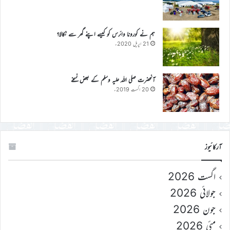
ہم نے کورونا وائرس کو کیسے اپنے گھر سے نکالا؟
21 اپریل 2020ء
آنحضرت صلی اللہ علیہ وسلم کے بعض نسخے
20 اگست 2019ء
آرکائیوز
اگست 2026
جولائی 2026
جون 2026
مئی 2026