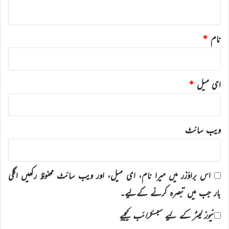
*
نام
*
ای میل
*
ویب‌ سائٹ
اس براؤزر میں میرا نام، ای میل، اور ویب سائٹ محفوظ رکھیں اگلی
بار جب میں تبصرہ کرنے کےلیے۔
نیوز لیٹر کے لیے سبسکرائب کیجیے