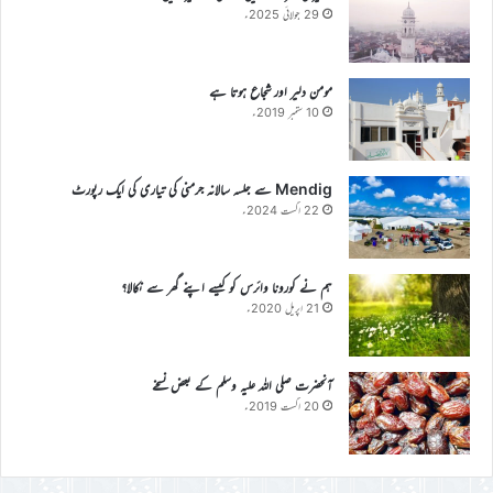
29 جولائی 2025ء
مومن دلیر اور شجاع ہوتا ہے
10 ستمبر 2019ء
Mendig سے جلسہ سالانہ جرمنی کی تیاری کی ایک رپورٹ
22 اگست 2024ء
ہم نے کورونا وائرس کو کیسے اپنے گھر سے نکالا؟
21 اپریل 2020ء
آنحضرت صلی اللہ علیہ وسلم کے بعض نسخے
20 اگست 2019ء