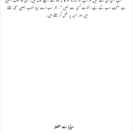
آپ کبھی ان سے ملیں تو آپ کو اندازہ ہو گا کہ وہ کتنے اچھے لوگ ہیں۔ ان کا نصب العین
ہے ’’محبت سب کے لیے، نفرت کسی سے نہیں ‘‘، ہم سب اسے اپنا نصب العین سمجھ سکتے
ہیں اور اس پر عمل کر سکتے ہیں۔
میڈیا سے متعلقہ