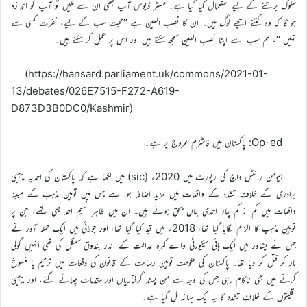
سلوک برتنے کے لیے استعمال کیا گیا ہے۔ مسٹر ڈیوس آپ کبھی ان سے ملیں تو آپ کو اندازہ
ہو گا کہ وہ کتنے اچھے لوگ ہیں۔ ان کا نصب العین ہے ’’محبت سب کے لیے، نفرت کسی سے
نہیں ‘‘، ہم سب اسے اپنا نصب العین سمجھ سکتے ہیں اور اس پر عمل کر سکتے ہیں۔
(https://hansard.parliament.uk/commons/2021-01-
13/debates/026E7515-F272-A619-
D873D3B0DC0/Kashmir)
Op-ed: پاکستان میں فاشزم عروج پر ہے۔
ہیومن رائٹس واچ کی رپورٹ میں 2020ء (sic) میں لکھا ہے کہ پاکستان کی احمدیہ مذہبی
برادری کے خلاف تشدد کے واقعات میں مزید اضافہ ہوا ہے جس میں توہین مذہب کے مبینہ
واقعات میں کم از کم چار احمدی جاں بحق ہوئے ہیں۔ ان میں طاہر نسیم احمد بھی تھے، جن پر
توہین مذہب کا الزام لگایا گیا تھا، 2018ء میں قید کیا گیا تھا، اور جولائی میں ایک حملہ آور نے
جس نے پشاور میں ایک ہائی سیکیورٹی والے کمرہ عدالت کے اندر بندوق سمگل کی تھی انہیں گولی
مار کر قتل کر دیا تھا۔ پاکستان کی حکومت توہین رسالت کے قانون کی دفعات میں ترمیم یا منسوخ
کرنے میں بھی ناکام رہی جس کی وجہ سے من پسند گرفتاریاں اور مقدمات چلائے گئے، اور مذہبی
اقلیتوں کے خلاف تشدد کا یہ ایک بہانہ مل گیا ہے۔