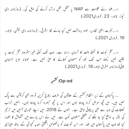
٭…علما ءنے حکومت سے NAP پر مکمل عمل درآمد کرنے کی اپیل کی۔ (روزنامہ دی
نیوز، لاہور، 23؍فروری2021ء)
٭…نفرت انگیز تقاریر، مواد برداشت نہیں کیا جائے گا: اشرفی۔ (روزنامہ دی نیشن، لاہور،
16؍فروری 2021ء)
٭…ختم نبوت کا تحفظ جنت کا آسان راستہ ہے۔ جب تک کوئی غیر مشروط ختم نبوت پر
یقین نہیں رکھتا تب تک خود کو مسلمان کہلانے کا حق نہیں ہے، مولانا عزیز الرحمان
ثانی(روزنامہ مشرق،لاہور،19؍فروری2021ء)
Op-ed: کشمیر
… پاکستان کے زیر انتظام کشمیر کے علاقوں کی طرف رجوع کریں تو وہ بھی کرپشن سے پاک
نہیں ہیں۔ میں کچھ عرض کرنا چاہتا ہوں اور اس پر کچھ تبصرہ کرنا چاہتا ہوں۔ انہیں خراب
تعلقات کی وجہ سے بھی پریشانی لاحق ہے۔ انہوں نے 2018ء میں اپنے عبوری آئین میں ترمیم
کی تاکہ یہ واضح کیا جا سکے کہ حقیقی مسلمان کون ہے۔ میں نے اس بارے میں تشویش کا اظہار
کیا تھا جب میں پاکستان میں تھا۔ اور اس تعریف کو بالخصوص اقلیتی احمدیہ کمیونٹی کے ساتھ امتیازی