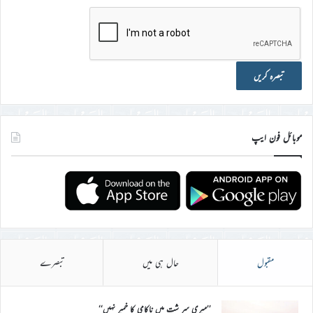
موبائل فون ایپ
مقبول
حال ہی میں
تبصرے
’’میری سر شت میں ناکامی کا خمیر نہیں‘‘