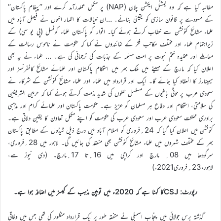
مطالبہ کیا ہے کہ وہ نیشنل ایکشن پلان (NAP) پر مکمل عملدرآمد کرے اور ’’پیغام پاکستان‘‘
کے مسودے پر قانون سازی کو یقینی بنائے۔ …ان خیالات کا اظہار انہوں نے فیصل آباد میں
علماء مشائخ کنونشن سے خطاب کرتے ہوئے کیا۔ اتوار کو پاکستان علماء کونسل (پی یو سی) کے
زیراہتمام علماء اور مختلف مکاتب فکر کے نمائندوں نے کہا کہ حکومت نے ناموس رسالت کے
معاملے اور عقیدہ ختم نبوت پر امت مسلمہ کے جذبات کی ترجمانی کی ہے۔ … علماء نے یہ بھی
اعلان کیا کہ مارچ کے مہینے میں ملک بھر میں استحکام پاکستان اور علمائے مشائخ کانفرنسز اور
سیمینارز کا انعقاد کیا جائے گا۔ ایک اور قرارداد میں علماء اور علماء مشائخ کنونشن کے شرکاء نے
سعودی عرب پر حوثی باغیوں کے مسلسل حملوں کی شدید مذمت کرتے ہوئے کہا کہ حرمین الشریفین
کی سلامتی، استحکام اور دفاع ہر مسلمان کو عزیز ہے۔ حکومت پاکستان اور علمائے کرام اور مذہبی
برادری مملکت سعودی عرب اور سعودی عرب کی حکومت کو اپنے مکمل تعاون کا یقین دلاتی ہے۔
کنونشن میں اعلان کیا گیا کہ 24؍فروری کو اسلام آباد میں درج ذیل شیڈول کے مطابق پاکستان
بھر کے مختلف شہروں میں علماء مشائخ کنونشن بھی منعقد کی جائیں گی۔ لاہور میں 28؍فروری،
سرگودھا میں 08؍ مارچ اور کراچی میں 16؍تا 17؍مارچ۔ (دی نیوز سے،
لاہور،23؍فروری2021ء)
رپورٹ: CSJکا کہنا ہے کہ 2020ء میں توہین مذہب کے کیسز میں اضافہ ہوا ہے۔
گذشتہ برس جولائی میں پنجاب اسمبلی نے متفقہ طور پر ایک قرارداد منظور کی تھی جس میں وفاقی