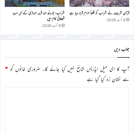
قرآن شریف نے شراب کو قطعاً حرام قرار دیا ہے
شراب، جوئے اور قرعہ اندازی کے تیر سب
شیطانی کام ہیں
8 اگست 2026ء
8 اگست 2026ء
جواب دیں
آپ کا ای میل ایڈریس شائع نہیں کیا جائے گا۔
ضروری خانوں کو
*
سے نشان زد کیا گیا ہے
ت
ب
ص
ر
ہ