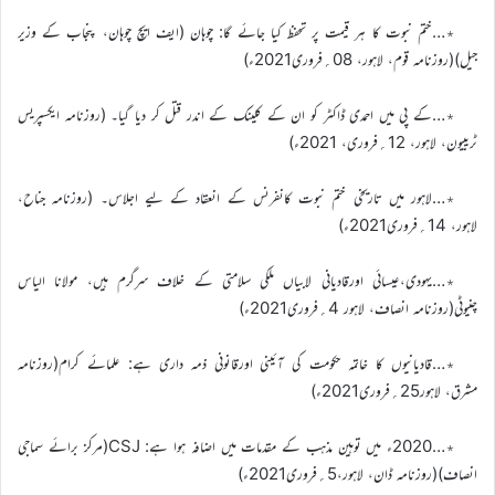
٭…ختم نبوت کا ہر قیمت پر تحفظ کیا جائے گا: چوہان (ایف ایچ چوہان، پنجاب کے وزیر
جیل)(روزنامہ قوم، لاہور، 08؍فروری2021ء)
٭…کے پی میں احمدی ڈاکٹر کو ان کے کلینک کے اندر قتل کر دیا گیا۔ (روزنامہ ایکسپریس
ٹریبیون، لاہور، 12؍فروری، 2021ء)
٭…لاہور میں تاریخی ختم نبوت کانفرنس کے انعقاد کے لیے اجلاس۔ (روزنامہ جناح،
لاہور، 14؍فروری2021ء)
٭…یہودی،عیسائی اورقادیانی لابیاں ملکی سلامتی کے خلاف سرگرم ہیں، مولانا الیاس
چنیوٹی(روزنامہ انصاف، لاہور 4؍فروری2021ء)
٭…قادیانیوں کا خاتمہ حکومت کی آئینی اورقانونی ذمہ داری ہے: علمائے کرام(روزنامہ
مشرق، لاہور25؍فروری2021ء)
٭…2020ء میں توہین مذہب کے مقدمات میں اضافہ ہوا ہے: CSJ(مرکز برائے سماجی
انصاف)(روزنامہ ڈان، لاہور،5؍فروری2021ء)