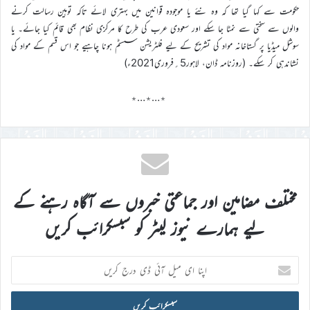
حکومت سے کہا گیا تھا کہ وہ نئے یا موجودہ قوانین میں بہتری لائے تاکہ توہین رسالت کرنے
والوں سے سختی سے نمٹا جا سکے اور سعودی عرب کی طرح کا مرکزی نظام بھی قائم کیا جائے۔ یا
سوشل میڈیا پر گستاخانہ مواد کی تشریح کے لیے فلٹریشن سسٹم ہونا چاہیے جو اس قسم کے مواد کی
نشاندہی کر سکے۔ (روزنامہ ڈان، لاہور5؍فروری2021ء)
٭…٭…٭
مختلف مضامین اور جماعتی خبروں سے آگاہ رہنے کے
لیے ہمارے نیوز لیٹر کو سبسکرائب کریں
اپنا
ای
میل
آئی