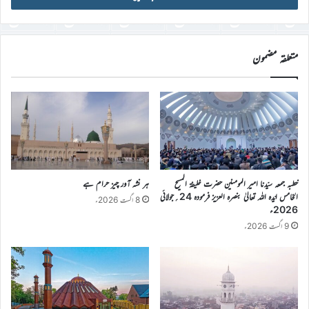
ڈی
درج
کریں
متعلقہ مضمون
خطبہ جمعہ سیّدنا امیر المومنین حضرت خلیفۃ المسیح
ہر نشہ آور چیز حرام ہے
الخامس ایّدہ اللہ تعالیٰ بنصرہ العزیز فرمودہ 24؍جولائی
8 اگست 2026ء
2026ء
9 اگست 2026ء