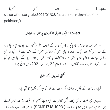
(از واجد شمس الحسن، https:
//thenation.org.uk/2021/01/08/fascism-on-the-rise-in-
pakistan/)
Op-ed: ایک قادیانی کا آزادی پر حملہ اور غداری
سر ظفر اللہ کی غداری: قادیانیوں کی پاکستان کے خلاف کھلی دشمنی کے باوجود، قیام پاکستان
کے بعد، سر ظفر اللہ، ایک دیندار قادیانی، جس کو برطانوی ’’سر‘‘ کے لقب سے نوازا گیا تھا نئی
اسلامی ریاست کا وزیر خارجہ مقرر ہوا۔ درحقیقت یہ کام انگریزوں اور امریکہ کے دباؤ میں کیا گیا
تھا۔ (تحریک حریت سے اقتباس، روزنامہ اسلام 22؍فروری 2021ء میں شائع ہوا)
اقلیتی شہریوں کے حقوق
توہین رسالت کے قوانین عدالتوں کی طرف سے ان قوانین کی تشریح کا نتیجہ ہیں۔
…یہاں زیر بحث عدالتی فیصلے فقہی تناظر سے نیز اپنے منفی اور مثبت اثرات ظاہر کرتے
ہیں۔ تاہم، ظہیر الدین بمقابلہ ریاست ( 1993 SCME1718) کا نتیجہ شاید سب سے زیادہ