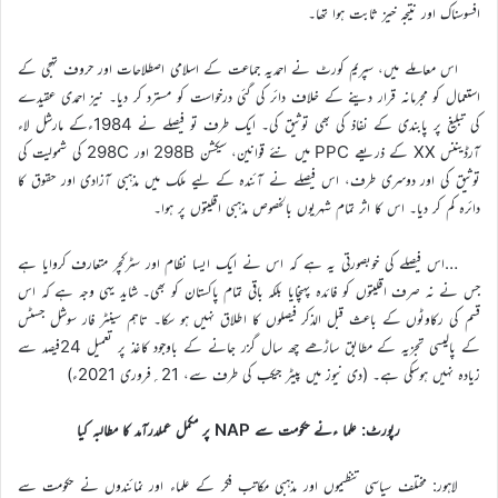
افسوسناک اور نتیجہ خیز ثابت ہوا تھا۔
اس معاملے میں، سپریم کورٹ نے احمدیہ جماعت کے اسلامی اصطلاحات اور حروف تہجی کے
استعمال کو مجرمانہ قرار دینے کے خلاف دائر کی گئی درخواست کو مسترد کر دیا۔ نیز احمدی عقیدے
کی تبلیغ پر پابندی کے نفاذ کی بھی توثیق کی۔ ایک طرف تو فیصلے نے 1984ءکے مارشل لاء
آرڈیننس XX کے ذریعے PPC میں نئے قوانین، سیکشن 298B اور 298C کی شمولیت کی
توثیق کی اور دوسری طرف، اس فیصلے نے آئندہ کے لیے ملک میں مذہبی آزادی اور حقوق کا
دائرہ کم کر دیا۔ اس کا اثر تمام شہریوں بالخصوص مذہبی اقلیتوں پر ہوا۔
…اس فیصلے کی خوبصورتی یہ ہے کہ اس نے ایک ایسا نظام اور سٹرکچر متعارف کروایا ہے
جس نے نہ صرف اقلیتوں کو فائدہ پہنچایا بلکہ باقی تمام پاکستان کو بھی۔ شاید یہی وجہ ہے کہ اس
قسم کی رکاوٹوں کے باعث قبل الذکر فیصلوں کا اطلاق نہیں ہو سکا۔ تاہم سینٹر فار سوشل جسٹس
کے پالیسی تجزیہ کے مطابق ساڑھے چھ سال گزر جانے کے باوجود کاغذ پر تعمیل 24فیصد سے
زیادہ نہیں ہوسکی ہے۔ (دی نیوز میں پیٹر جیکب کی طرف سے، 21؍فروری 2021ء)
رپورٹ: علما ءنے حکومت سے NAP پر مکمل عملدرآمد کا مطالبہ کیا
لاہور: مختلف سیاسی تنظیموں اور مذہبی مکاتب فکر کے علماء اور نمائندوں نے حکومت سے