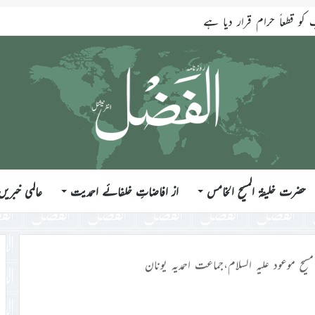
ندازی کے تیر سب شیطانی کام ہیں
حضرت خلیفۃ المسیح الخامس
از افاضاتِ خلفائے احمدیت
عالمی خبریں
سیح موعود علیہ السلام،جماعت احمدیہ یونان