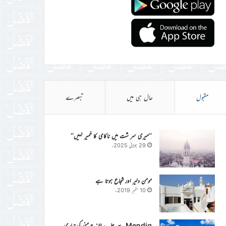
مقبول
حال ہی میں
تبصرے
’’میری سر شت میں ناکامی کا خمیر نہیں‘‘
29 جولائی 2025ء
مومن دلیر اور شجاع ہوتا ہے
10 ستمبر 2019ء
Mendig سے جلسہ سالانہ جرمنی کی تیاری