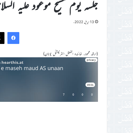
جلسہ یوم مسیح موعود علیہ السل
13 اپریل 2022ء
ook
(ارشد محمود۔ نمائندہ الفضل انٹرنیشنل یونان)