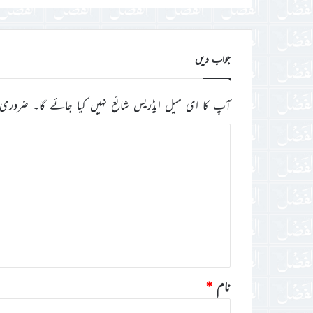
درج
کریں
جواب دیں
آپ کا ای میل ایڈریس شائع نہیں کیا جائے گا۔
ضروری 
ت
ب
ص
ر
ہ
*
نام
*