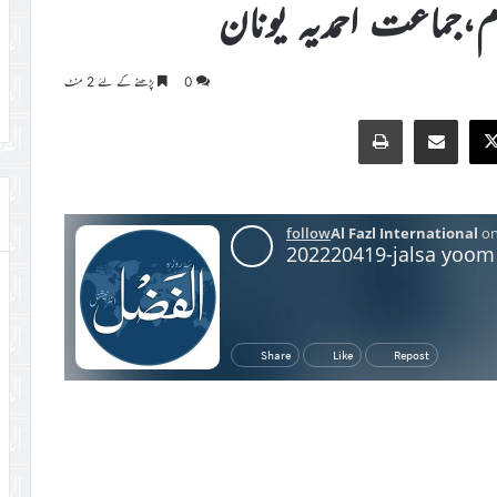
ام،جماعت احمدیہ یونان
0
پڑھنے کے لئے 2 منٹ
Print
Share via Email
Faceb
X