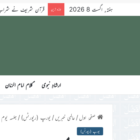
ہفتہ, اگست 8 2026
شراب، جوئے اور قرعہ ا
تازہ ترین
ارشادِ نبوی
ؑکلام امام الزمان
صفحۂ اول
/
عالمی خبریں
/
یورپ (رپورٹس)
/
جلسہ یوم م
یورپ (رپورٹس)