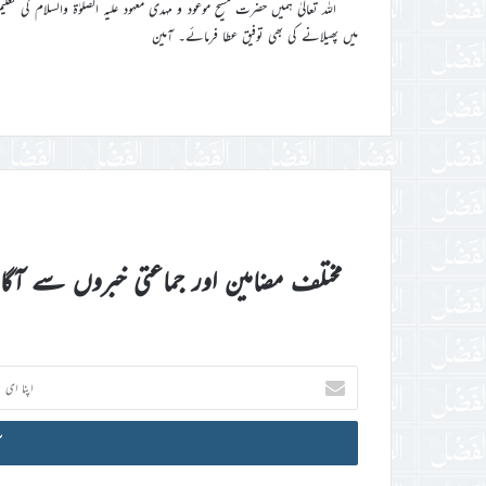
اللہ تعالیٰ ہمیں حضرت مسیح موعود و مہدی معہود علیہ الصلوٰۃ والسلام ک
میں پھیلانے کی بھی توفیق عطا فرمائے۔ آمین
مختلف مضامین اور جماعتی خبروں سے آگ
اپنا
ای
میل
آئی
ڈی