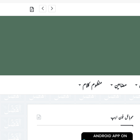
گذشتہ شمارے
مضامین
منظوم کلام
موبائل فون ایپ