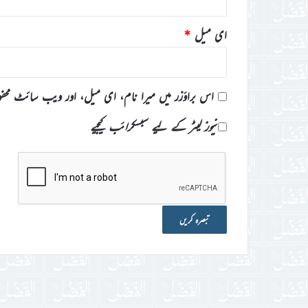
ای میل
*
اس براؤزر میں میرا نام، ای میل، اور ویب سائٹ محف
نیوز لیٹر کے لیے سبسکرائب کیجیے