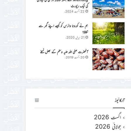
کی ایک رپورٹ
22 اگست 2024ء
ہم نے کورونا وائرس کو کیسے اپنے گھر سے
نکالا؟
21 اپریل 2020ء
آنحضرت صلی اللہ علیہ وسلم کے بعض نسخے
20 اگست 2019ء
آرکائیوز
اگست 2026
جولائی 2026