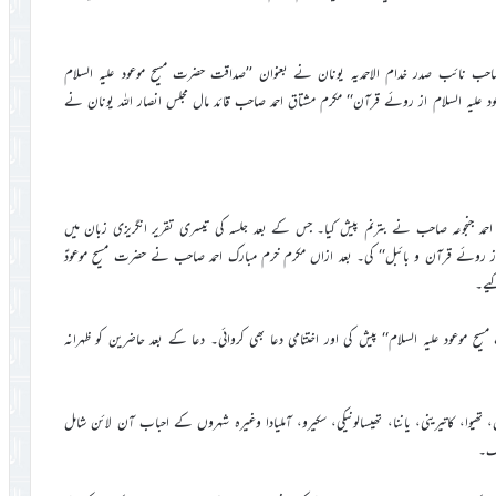
 صاحب نائب صدر خدام الاحمدیہ یونان نے بعنوان ’’صداقت حضرت مسیح موعود علیہ السلام
علیہ السلام از روئے قرآن‘‘ مکرم مشتاق احمد صاحب قائد مال مجلس انصار اللہ یونان نے
اؤد احمد جنجوعہ صاحب نے بترنم پیش کیا۔ جس کے بعد جلسہ کی تیسری تقریر انگریزی زبان میں
 روئے قرآن و بائبل‘‘ کی۔ بعد ازاں مکرم خرم مبارک احمد صاحب نے حضرت مسیح موعودؑ
یے۔
 موعود علیہ السلام‘‘ پیش کی اور اختتامی دعا بھی کروائی۔ دعا کے بعد حاضرین کو ظہرانہ
ے علاوہ آسپرو پرگوس، تھیوا، کاتیرینی، یاننا، تھیسالونیکی، سکیرو، آملیادا وغیرہ شہروں کے احباب آن لائن شامل