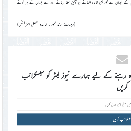
ی تعلیم کے فیضان سے خود بھی فائدہ اٹھانے کی توفیق عطا فرمائے اور اسے یونان کے ہر کونے
(رپورٹ: ارشد محمود ۔ نمائندہ الفضل انٹرنیشنل)
اہ رہنے کے لیے ہمارے نیوز لیٹر کو سبسکرائب
کریں