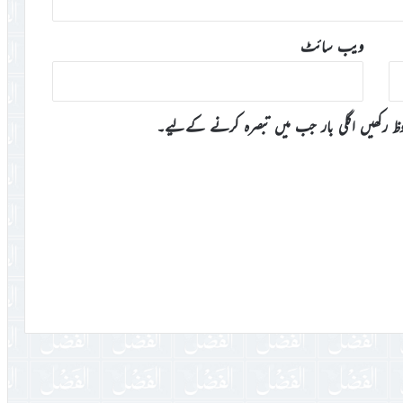
ویب‌ سائٹ
وظ رکھیں اگلی بار جب میں تبصرہ کرنے کےلیے۔