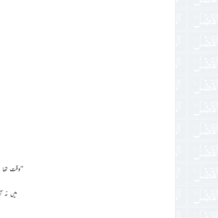
’’وقت تھا و
میں نہ آ