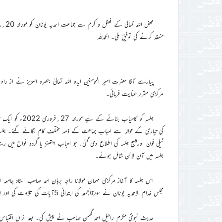
منعقد کرنے کی توفیق ملی۔ الحمدللہ
پیارے آقا حضرت امیر المومنین ایدہ اللہ تعالیٰ بنصرہ العزیز نے از 
مرکزی مقرر عنایت فرمائی۔
جلسہ کو کامیاب 
کی تیاری کے حوالہ سے احباب جماعت کے ذمہ مختلف کام لگائے گئے۔ جلسہ 
ٹیلی فون اورمیسج جلسہ کی اطلاع دی گئی۔ جو احباب ایتھنز یا گردو نواح 
جلسہ میں آن لائن شامل ہوئے۔
اس جلسہ کا آغاز مرکزی مہمان مولانا راجہ برہان احمد صاحب استاد جام
مجلس خدام الاحمدیہ یونان نے سورۃالجمعہ کی ابتدائی 5آیات کی تلاوت کی اور ان کا اردو ترجمہ بھی پیش کیا۔
حدیث نبویؐ مکرم راحیل احمد گھمن صاحب نے پیش کی۔ بعد ازاں اقتباس 