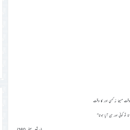
قت مسیحا نہ کسی اور کا وقت
تا تو کوئی اور ہی آیا ہوتا‘‘
(درثمین صفحہ 160)