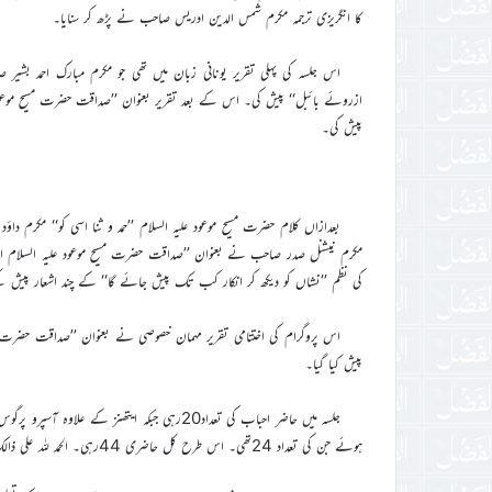
کا انگریزی ترجمہ مکرم شمس الدین ادریس صاحب نے پڑھ کر سنایا۔
اس جلسہ کی پہلی تقریر یونانی زبان میں تھی جو مکرم مبارک احمد بشیر
ازروئے بائبل‘‘ پیش کی۔ اس کے بعد تقریر بعنوان ’’صداقت حضرت مسیح موعود 
پیش کی۔
بعدازاں کلام حضرت مسیح موعود علیہ السلام ’’حمد و ثنا اسی کو‘‘ مکرم د
مکرم نیشنل صدر صاحب نے بعنوان ’’صداقت حضرت مسیح موعود علیہ السلام از
کی نظم ’’نشاں کو دیکھ کر انکار کب تک پیش جائے گا‘‘ کے چند اشعار پیش ک
اس پروگرام کی اختتامی تقریر مہمان خصوصی نے بعنوان ’’صداقت حضرت مسیح
پیش کیا گیا۔
جلسہ میں حاضر احباب کی تعداد20رہی جبکہ ایتھنز ک
ہوئے جن کی تعداد 24تھی۔ اس طرح کل حاضری 44رہی۔ الحمد للہ علی ذالک۔