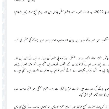
محض اللہ تعالیٰ کے فضل و کرم سے جماعت احمدیہ یونان کو مورخہ 20؍مارچ 2022ء بعد از نماز ظہر و عصر ایتھنز مشن ہاؤس میں جلسہ یوم مسیح موعود(علیہ السلام)
راہ شفقت اس جلسہ کے لیے راجہ برہان احمد صاحب استاد جامعہ احمدیہ یوکے کی منظوری بطور
بنانے کے لیے مورخہ 27؍فروری 2022ء کو ایک میٹنگ مکرم عطاء النصیر صاحب نیشنل صدر و مربی سلسلہ کی صدارت میں ہوئی جس میں جلسہ
سے پہلے سب احباب کو جو یونان کے مختلف شہروں میں مقیم ہیں انفرادی طور پر بذریعہ
میں رہتے ہیں وہ مشن ہاؤس تشریف لے آئے لیکن جو احباب دوسرے شہروں میں مقیم ہیں وہ
عہ احمدیہ یوکے کی صدارت میں تلاوت قرآن کریم سے ہوا۔ مکرم عقیل احمد بھٹی صاحب صدر
از تحریرات حضرت مسیح موعود علیہ السلام مکرم ادریس احمد کاہلوں صاحب نے پیش کیا جس