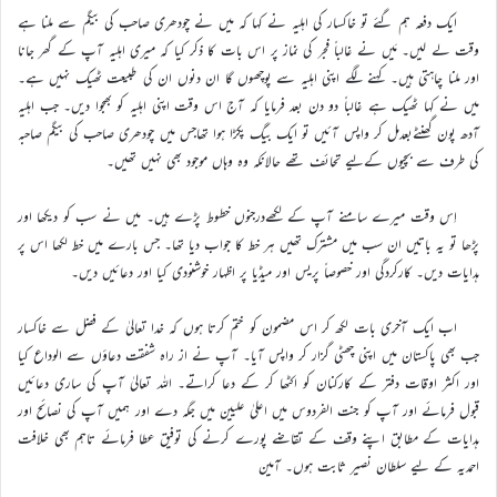
ایک دفعہ ہم گئے تو خاکسار کی اہلیہ نے کہا کہ میں نے چودھری صاحب کی بیگم سے ملنا ہے
وقت لے لیں۔ مَیں نے غالباً فجر کی نماز پر اس بات کا ذکر کیا کہ میری اہلیہ آپ کے گھر جانا
اور ملنا چاہتی ہیں۔ کہنے لگے اپنی اہلیہ سے پوچھوں گا ان دنوں ان کی طبیعت ٹھیک نہیں ہے۔
میں نے کہا ٹھیک ہے غالباً دو دن بعد فرمایا کہ آج اس وقت اپنی اہلیہ کو بھجوا دیں۔ جب اہلیہ
آدھ پون گھنٹےبعدمل کر واپس آئیں تو ایک بیگ پکڑا ہوا تھاجس میں چودھری صاحب کی بیگم صاحبہ
کی طرف سے بچیوں کےلیے تحائف تھے حالانکہ وہ وہاں موجود بھی نہیں تھیں۔
اِس وقت میرے سامنے آپ کے لکھےدرجنوں خطوط پڑے ہیں۔ میں نے سب کو دیکھا اور
پڑھا تو یہ باتیں ان سب میں مشترک تھیں ہر خط کا جواب دیا تھا۔ جس بارے میں خط لکھا اس پر
ہدایات دیں۔ کارکردگی اور خصوصاً پریس اور میڈیا پر اظہار خوشنودی کیا اور دعائیں دیں۔
اب ایک آخری بات لکھ کر اس مضمون کو ختم کرتا ہوں کہ خدا تعالیٰ کے فضل سے خاکسار
جب بھی پاکستان میں اپنی چھٹی گزار کر واپس آیا۔ آپ نے از راہ شفقت دعاؤں سے الوداع کیا
اور اکثر اوقات دفتر کے کارکنان کو اکٹھا کر کے دعا کراتے۔ اللہ تعالیٰ آپ کی ساری دعائیں
قبول فرمائے اور آپ کو جنت الفردوس میں اعلیٰ علیین میں جگہ دے اور ہمیں آپ کی نصائح اور
ہدایات کے مطابق اپنے وقف کے تقاضے پورے کرنے کی توفیق عطا فرمائے تاہم بھی خلافت
احمدیہ کے لیے سلطان نصیر ثابت ہوں۔ آمین