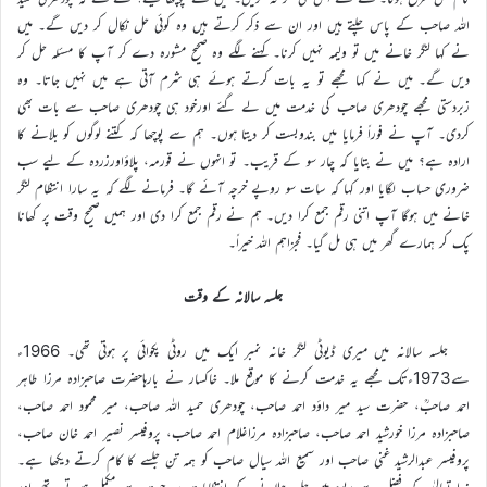
اللہ صاحب کے پاس چلتے ہیں اور ان سے ذکر کرتے ہیں وہ کوئی حل نکال کر دیں گے۔ میں
نے کہا لنگر خانے میں تو ولیمہ نہیں کرنا۔ کہنے لگے وہ صحیح مشورہ دے کر آپ کا مسئلہ حل کر
دیں گے۔ میں نے کہا مجھے تو یہ بات کرتے ہوئے ہی شرم آتی ہے میں نہیں جاتا۔ وہ
زبردستی مجھے چودھری صاحب کی خدمت میں لے گئے اورخود ہی چودھری صاحب سے بات بھی
کردی۔ آپ نے فوراً فرمایا میں بندوبست کر دیتا ہوں۔ ہم سے پوچھا کہ کتنے لوگوں کو بلانے کا
ارادہ ہے؟ میں نے بتایا کہ چار سو کے قریب۔ تو انہوں نے قورمہ، پلاؤاورزردہ کے لیے سب
ضروری حساب لگایا اور کہا کہ سات سو روپے خرچہ آئے گا۔ فرمانے لگے کہ یہ سارا انتظام لنگر
خانے میں ہوگا آپ اتنی رقم جمع کرا دیں۔ ہم نے رقم جمع کرا دی اور ہمیں صحیح وقت پر کھانا
پک کر ہمارے گھر میں ہی مل گیا۔ فجزاہم اللہ خیراً۔
جلسہ سالانہ کے وقت
جلسہ سالانہ میں میری ڈیوٹی لنگر خانہ نمبر ایک میں روٹی پکوائی پر ہوتی تھی۔ 1966ء
سے1973ءتک مجھے یہ خدمت کرنے کا موقع ملا۔ خاکسار نے بارہاحضرت صاحبزادہ مرزا طاہر
احمد صاحبؒ، حضرت سید میر داؤد احمد صاحب، چودھری حمید اللہ صاحب، میر محمود احمد صاحب،
صاحبزادہ مرزا خورشید احمد صاحب، صاحبزادہ مرزاغلام احمد صاحب، پروفیسر نصیر احمد خان صاحب،
پروفیسر عبدالرشید غنی صاحب اور سمیع اللہ سیال صاحب کو ہمہ تن جلسے کا کام کرتے دیکھا ہے۔
خدا تعالیٰ کے فضل سے ربوہ میں جلسہ چلانے کے انتظامات ہر جہت سے مکمل ہوتے تھے اور