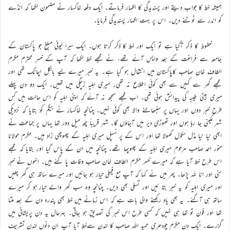
ہمیشہ خط کا جواب دیتے اور پسندیدگی کا اظہار فرماتے۔ ایک دفعہ خاکسار نے مضمون لکھا کہ انڈے
کو اندر سے ٹوٹنے دیں۔ اس پر بہت اظہار پسندیدگی فرمایا۔
خطوط کا ذکر آگیا ہے تو ایک اور خط کا ذکر کرتا ہوں۔ ایک سیرا لیونی مبلغ جو پاکستان کے
جامعہ سے فراغت کے بعد واپس آئے تھے، نے مجھے خط لکھا کہ آپ کے خسرِ محترم مکرم
الطاف خان صاحب کاپاکستان میں انتقال ہو گیا ہے۔ یہ خبر میرے لیے بالکل اچانک تھی اور
مجھے گھر سے کہیں سے بھی کوئی اطلاع نہ تھی۔ میری اہلیہ زچگی میں تھیں۔ ایک دو دن پہلے
میری بیٹی طیبہ کی پیدائش ہوئی تھی۔ اب مجھے سمجھ نہ آئے کہ اپنی اہلیہ کو اس حالت میں کس
طرح خبر دوں اور یہاں پر سنبھالنے والا بھی کوئی نہیں۔ چنانچہ خاکسار نے بیگم کو بتایا کہ نزدیکی
شہر مکینی جا رہا ہوں اور تھوڑی دیر میں آجاؤں گا۔ شہر قریباً چھ میل دور تھا یہاں پر جماعت نے
ابھی نیا نیا مڈل سکول کھولا تھا اور اس کے پر نسپل میری اہلیہ کے پھوپھی زاد ہیں۔ مکرم مولانا
منور احمد صاحب مرحوم میری اہلیہ کے پھوپھا تھے۔ چنانچہ میں ان کے پاس گیا اور بتایا کہ مجھے
اس طرح خط آیا ہے کہ میرے خسر مکرم الطاف خان صاحب وفات پا گئے ہیں۔ انہوں نے خبر
سنی اور انا للہ پڑھا۔ پھر میں نے کہا کہ آپ مع فیملی تیار ہو جائیں اور میرے ساتھ ہی گھر چلیں
اور میری اہلیہ کو یہ خبر بتا ئیں اور تسلی بھی دیں۔ چنانچہ وہ سب گھر والے تیار ہو کر میرے
ساتھ ہی آگئے۔ یہ بھی یاد رکھنے والی بات ہے کہ اس زمانے میں خط بھی پندرہ دن کے بعد ملتا
تھا اور فون تو تھا ہی نہیں کہ کسی طرح اس خبر کی تصدیق ہو جاتی۔ بہرحال یہ دن پریشانی میں
گزرے۔ ایک دن مکرم چودھری حمید اللہ صاحب کا لندن سےخط آیا آپ ان دنوں لندن تشریف