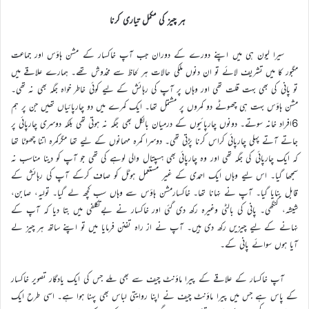
ہر چیز کی مکمل تیاری کرنا
سیرا لیون ہی میں اپنے دورے کے دوران جب آپ خاکسار کے مشن ہاؤس اور جماعت
مگبور کا میں تشریف لائے تو ان دنوں ملکی حالات ہر لحاظ سے مخدوش تھے۔ ہمارے علاقے میں
تو پانی کی بھی بہت قلت تھی اور وہاں پر آپ کی رہائش کے لیے کوئی خاطر خواہ جگہ بھی نہ تھی۔
مشن ہاؤس بہت ہی چھوٹے دو کمروں پر مشتمل تھا۔ ایک کمرے میں دو چارپائیاں تھیں جن پر ہم
6افراد خانہ سوتے۔ دونوں چارپائیوں کے درمیان بالکل بھی جگہ نہ ہوتی تھی بلکہ دوسری چارپائی پر
جاتے آتے پہلی چارپائی کراس کرنا پڑتی تھی۔ دوسرا کمرہ مہمانوں کے لیے تھا مگرکمرہ اتنا چھوٹا تھا
کہ ایک چارپائی کی جگہ تھی اور وہ چارپائی بھی ہسپتال والی لوہے کی تھی جو آپ کو دینا مناسب نہ
سمجھا گیا۔ اس لیے وہاں ایک احمدی کے غیر مستعمل ہوٹل کو صاف کرکے آپ کی رہائش کے
قابل بنایا گیا۔ آپ نے نہانا تھا۔ خاکسارمشن ہاؤس سے وہاں سب کچھ لے گیا۔ تولیہ، صابن،
شیشہ، کنگھی۔ پانی کی بالٹی وغیرہ رکھ دی گئی اور خاکسار نے بےتکلفی میں بتا دیا کہ آپ کے
نہانے کے لیے چیزیں رکھ دی ہیں۔ آپ نے از راہ تفنن فرمایا میں تو اپنے ساتھ ہر چیز لے
آیا ہوں سوائے پانی کے۔
آپ خاکسار کے علاقے کے پیرا ماؤنٹ چیف سے بھی ملے جس کی ایک یادگار تصویر خاکسار
کے پاس ہے جس میں پیرا ماؤنٹ چیف نے اپنا روایتی لباس بھی پہنا ہوا ہے۔ اسی طرح ایک