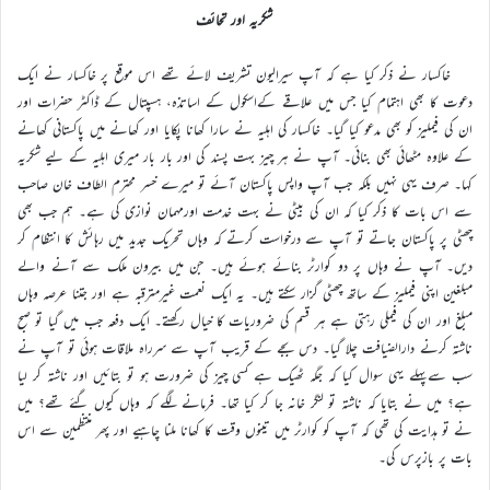
شکریہ اور تحائف
خاکسار نے ذکر کیا ہے کہ آپ سیرالیون تشریف لائے تھے اس موقع پر خاکسار نے ایک
دعوت کا بھی اہتمام کیا جس میں علاقے کےاسکول کے اساتذہ، ہسپتال کے ڈاکٹر حضرات اور
ان کی فیملیز کو بھی مدعو کیا گیا۔ خاکسار کی اہلیہ نے سارا کھانا پکایا اور کھانے میں پاکستانی کھانے
کے علاوہ مٹھائی بھی بنائی۔ آپ نے ہر چیز بہت پسند کی اور بار بار میری اہلیہ کے لیے شکریہ
کہا۔ صرف یہی نہیں بلکہ جب آپ واپس پاکستان آئے تو میرے خسر محترم الطاف خان صاحب
سے اس بات کا ذکر کیا کہ ان کی بیٹی نے بہت خدمت اورمہمان نوازی کی ہے۔ ہم جب بھی
چھٹی پر پاکستان جاتے تو آپ سے درخواست کرتے کہ وہاں تحریک جدید میں رہائش کا انتظام کر
دیں۔ آپ نے وہاں پر دو کوارٹر بنائے ہوئے ہیں۔ جن میں بیرون ملک سے آنے والے
مبلغین اپنی فیملیز کے ساتھ چھٹی گزار سکتے ہیں۔ یہ ایک نعمت غیرمترقبہ ہے اور جتنا عرصہ وہاں
مبلغ اور ان کی فیملی رہتی ہے ہر قسم کی ضروریات کا خیال رکھتے۔ ایک دفعہ جب میں گیا تو صبح
ناشتہ کرنے دارالضیافت چلا گیا۔ دس بجے کے قریب آپ سے سرراہ ملاقات ہوئی تو آپ نے
سب سےپہلے یہی سوال کیا کہ جگہ ٹھیک ہے کسی چیز کی ضرورت ہو تو بتائیں اور ناشتہ کر لیا
ہے؟ میں نے بتایا کہ ناشتہ تو لنگر خانہ جا کر کیا تھا۔ فرمانے لگے کہ وہاں کیوں گئے تھے؟ میں
نے تو ہدایت کی تھی کہ آپ کو کوارٹر میں تینوں وقت کا کھانا ملنا چاہیے اور پھر منتظمین سے اس
بات پر بازپرس کی۔