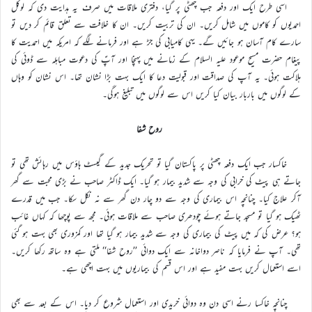
اسی طرح ایک اور دفعہ جب چھٹی پر گیا، دفتری ملاقات میں صرف یہ ہدایت دی کہ لوکل
احمدیوں کو کاموں میں شامل کریں۔ ان کی تربیت کریں۔ ان کا خلافت سے تعلق قائم کر دیں تو
سارے کام آسان ہو جائیں گے۔ یہی کامیابی کی جڑ ہے اور فرمانے لگے کہ امریکہ میں احمدیت کا
پیغام حضرت مسیح موعود علیہ السلام کے زمانے میں پہنچا اور آپؑ کی دعوت مباہلہ سے ڈوئی کی
ہلاکت ہوئی۔ یہ آپ کی صداقت اور قبولیت دعا کا ایک بہت بڑا نشان تھا۔ اس نشان کو وہاں
کے لوگوں میں باربار بیان کیا کریں اس سے لوگوں میں تبلیغ ہوگی۔
روح شفا
خاکسار جب ایک دفعہ چھٹی پر پاکستان گیا تو تحریک جدید کے گیسٹ ہاؤس میں رہائش تھی تو
جاتے ہی پیٹ کی خرابی کی وجہ سے شدید بیمار ہو گیا۔ ایک ڈاکٹر صاحب نے بڑی محبت سے گھر
آکر علاج کیا۔ چنانچہ اس بیماری کی وجہ سے دو چار دن گھر سے نہ نکل سکا۔ جب میں قدرے
ٹھیک ہو گیا تو مسجد جاتے ہوئے چودھری صاحب سے ملاقات ہوئی۔ مجھ سے پوچھا کہ کہاں غائب
ہو؟ عرض کی کہ میں پیٹ کی بیماری کی وجہ سے شدید بیمار ہو گیا تھا اور کمزوری بھی بہت ہو گئی
تھی۔ آپ نے فرمایا کہ ناصر دواخانہ سے ایک دوائی ’’روح شفا‘‘ ملتی ہے وہ ساتھ رکھا کریں۔
اسے استعمال کریں بہت مفید ہے اور اس قسم کی بیماریوں میں بہت اچھی ہے۔
چنانچہ خاکسا رنے اسی دن وہ دوائی خریدی اور استعمال شروع کر دیا۔ اس کے بعد سے بھی