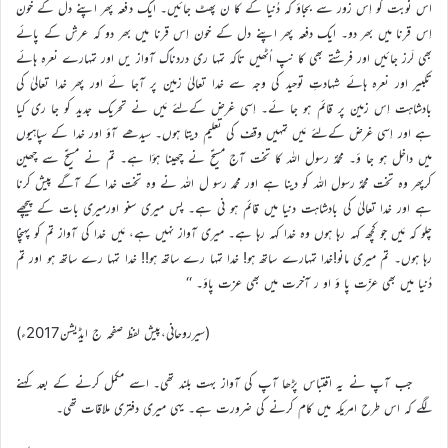
اس نوبت کو اِس زور سے بجاؤ کہ دُنیا کے کا ن پھٹ جائیں۔ ایک دفعہ پھر اپنے دل کے خون
اِس قرنا میں بھر دو۔ ایک دفعہ پھر اپنے دل کے خون اِس قرنا میں بھر دو کہ عرش کے پائے
بھی لَرز جائیں اور فرشتے بھی کا نپ اُٹھیں تاکہ تمہا ری دردناک آواز یں اور تمہارے نعرہ ہائے
تکبیر اور نعرہ ہائے شہادتِ توحید کی وجہ سے خدا تعالیٰ زمین پر آجا ئے اور پھر خدا تعالیٰ کی
بادشاہت اِس زمین پر قائم ہو جا ئے۔ اِسی غرض کےلئے مَیں نے تحریک جدید کو جا ری کیا
ہے اور اِسی غرض کےلئے مَیں تمہیں وقف کی تعلیم دیتا ہوں۔ سیدھے آؤ اور خدا کے سپاہیوں
میں داخل ہو جا ؤ۔ محمدؐ رسول اللہ کا تخت آج مسیحؑ نے چھینا ہؤا ہے۔ تم نے مسیحؑ سے چھین
کرپھر وہ تخت محمدؐ رسول اللہ کو دینا ہے اور محمد رسو ل اللہ نے وہ تخت خدا کے آگے پیش کرنا
ہے اور خدا تعالیٰ کی بادشاہت دنیا میں قائم ہو نی ہے۔ پس میری سنو اورمیری بات کے پیچھے
چلو کہ مَیں جو کچھ کہہ رہا ہوں وہ خدا کہہ رہا ہے۔ میری آواز نہیں ہے، مَیں خدا کی آواز تم کو پہنچا
رہا ہوں۔ تم میری مانو!خدا تمہارے ساتھ ہو! خدا تمہا رے ساتھ ہو!! خدا تمہا رے ساتھ ہو اور تم
دُنیا میں بھی عزّت پا ؤ او ر آخرت میں بھی عزت پاؤ۔ ‘‘
(سیرروحانی،پیش لفظ صفحہ ج ایڈیشن2017ء)
جب آپ نے یہ اقتباس پڑھا آپ کی آواز بہت بلند تھی۔ اسے مکمل کرنے کے بعد کہنے
لگے کہ اس طرح امریکہ میں کام کرنے کی ضرورت ہے۔ یہی میری دفتری ملاقات تھی۔