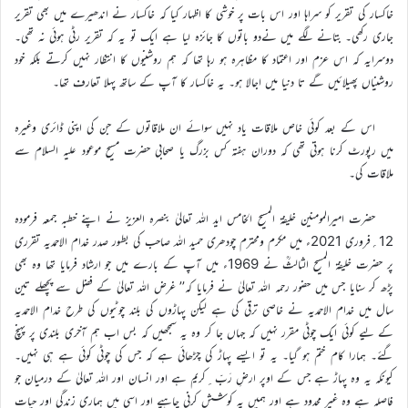
خاکسار کی تقریر کو سراہا اور اس بات پر خوشی کا اظہار کیا کہ خاکسار نے اندھیرے میں بھی تقریر
جاری رکھی۔ بتانے لگے میں نےدو باتوں کا جائزہ لیا ہے ایک تو یہ کہ تقریر رٹی ہوئی نہ تھی۔
دوسرایہ کہ اس عزم اور اعتماد کا مظاہرہ ہو رہا تھا کہ ہم روشنیوں کا انتظار نہیں کرتے بلکہ خود
روشنیاں پھیلائیں گے تا دنیا میں اجالا ہو۔ یہ خاکسار کا آپ کے ساتھ پہلا تعارف تھا۔
اس کے بعد کوئی خاص ملاقات یاد نہیں سوائے ان ملاقاتوں کے جن کی اپنی ڈائری وغیرہ
میں رپورٹ کرنا ہوتی تھی کہ دوران ہفتہ کس بزرگ یا صحابی حضرت مسیح موعود علیہ السلام سے
ملاقات کی۔
حضرت امیرالمومنین خلیفۃ المسیح الخامس اید اللہ تعالیٰ بنصرہ العزیز نے اپنے خطبہ جمعہ فرمودہ
12؍فروری 2021ء میں مکرم ومحترم چودھری حمید اللہ صاحب کی بطور صدر خدام الاحمدیہ تقرری
پر حضرت خلیفۃ المسیح الثالثؒ نے 1969ء میں آپ کے بارے میں جو ارشاد فرمایا تھا وہ بھی
پڑھ کر سنایا جس میں حضور رحمہ اللہ تعالیٰ نے فرمایا کہ’’ غرض اللہ تعالیٰ کے فضل سے پچھلے تین
سال میں خدام الاحمدیہ نے خاصی ترقی کی ہے لیکن پہاڑوں کی بلند چوٹیوں کی طرح خدام الاحمدیہ
کے لیے کوئی ایک چوٹی مقرر نہیں کہ جہاں جا کر وہ یہ سمجھیں کہ بس اب ہم آخری بلندی پر پہنچ
گئے۔ ہمارا کام ختم ہو گیا۔ یہ تو ایسے پہاڑ کی چڑھائی ہے کہ جس کی چوٹی کوئی ہے ہی نہیں۔
کیونکہ یہ وہ پہاڑ ہے جس کے اوپر ارضِ رَبّ ِکریم ہے اور انسان اور اللہ تعالیٰ کے درمیان جو
فاصلہ ہے وہ غیر محدود ہے اور ہمیں یہ کوشش کرنی چاہیے اور اسی میں ہماری زندگی اور حیات