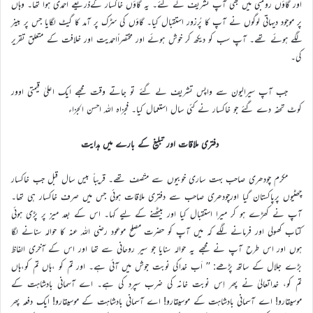
اور گاؤں روکمبی میں بھی آپ تشریف لے گئے۔ یہ گاؤں خاکسار کےذریعے احمدی ہوا تھا۔ وہاں
پر موجود دیہاتی لوگوں نے آپ کا پُرزور استقبال کیا۔ گاؤں کی سڑک پر آمد کا گیٹ لگایا جس پر بینر
لگے ہوئے تھے۔ آپ سب کو دیکھ کر خوش ہوئے اور مختصراًاحمدیت اور خلافت کے متعلق تقریر
کی۔
جب آپ سیرالیون سے واپس تشریف لے گئے تو جاتے وقت مجھے ایک اعلیٰ قیمتی اوور
کوٹ تحفہ دے گئے جو خاکسار نے کئی سال استعمال کیا۔ فجزاہ اللہ احسن الجزاء
دفتری ملاقات اور تبلیغ کے بارے میں ہدایت
مکرم چودھری صاحب بہت ساری خوبیوں سے متّصف تھے۔ قریباً بیس سال قبل جب خاکسار
چھٹیوں پرپاکستان گیا اورچودھری صاحب سے دفتری ملاقات ہوئی جس میں صرف خاکسار ہی تھا۔
آپ نے کھڑے ہو کر میرا استقبال کیا اور بیٹھنے کے لیے کہا۔ اس کے بعد میز پر پڑی ہوئی
کتاب کھولی اور فرمانے لگے کہ میں آپ کو حضرت مصلح موعود رضی اللہ عنہ کا حوالہ سنانے لگا
ہوں اور اس طرح آپ نے مجھے یہ حوالہ سنایا جو سیر روحانی سے تھا اور اس کے آخری الفاظ
بڑے جلال کے ساتھ پڑھے: ’’ اَب خداکی نوبت جوش میں آئی ہے۔ اور تم کو ،ہاں تم کو،ہاں
تم کو، خداتعالیٰ نے پھر اِس نوبت خانہ کی ضرب سپرد کی ہے۔ اے آسمانی بادشاہت کے
موسیقارو! اے آسمانی بادشاہت کے موسیقارو! اے آسمانی بادشاہت کے موسیقارو! ایک دفعہ پھر