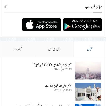
موبائل فون ایپ
مقبول
حال ہی میں
تبصرے
’’میری سر شت میں ناکامی کا خمیر نہیں‘‘
29 جولائی 2025ء
مومن دلیر اور شجاع ہوتا ہے
10 ستمبر 2019ء