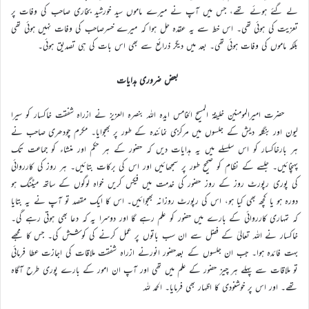
لے گئے ہوئے تھے، جس میں آپ نے میرے ماموں سید خورشید بخاری صاحب کی وفات پر
تعزیت کی ہوئی تھی۔ اس خط سے یہ عقدہ حل ہوا کہ میرے خسرصاحب کی وفات نہیں ہوئی تھی
بلکہ ماموں کی وفات ہوئی تھی۔ بعد میں دیگر ذرائع سے بھی اس بات کی ہی تصدیق ہوئی۔
بعض ضروری ہدایات
حضرت امیرالمومنین خلیفۃ المسیح الخامس ایدہ اللہ بنصرہ العزیز نے ازراہ شفقت خاکسار کو سیرا
لیون اور بنگلہ دیش کے جلسوں میں مرکزی نمائندہ کے طور پر بھجوایا۔ مکرم چودھری صاحب نے
ہر بارخاکسار کو اس سلسلے میں یہ ہدایات دیں کہ حضور کے ہر حکم اور منشاء کو جماعت تک
پہنچائیں۔ جلسے کے نظام کو صحیح طور پر سمجھائیں اور اس کی برکات بتائیں۔ ہر روز کی کارروائی
کی پوری رپورٹ روز کے روز حضور کی خدمت میں فیکس کریں خواہ لوگوں کے ساتھ میٹنگ ہو
دورہ ہو یا کچھ بھی کیا ہو، اس کی رپورٹ روزانہ بھجوائیں۔ اس کا ایک مقصد تو آپ نے یہ بتایا
کہ تمہاری کارروائی کے بارے میں حضور کو علم رہے گا اور دوسرا یہ کہ دعا بھی ہوتی رہے گی۔
خاکسار نے اللہ تعالیٰ کے فضل سے ان سب باتوں پر عمل کرنے کی کوشش کی۔ جس کا مجھے
بہت فائدہ ہوا۔ جب ان جلسوں کے بعدحضور انورنے ازراہ شفقت ملاقات کی اجازت عطا فرمائی
تو ملاقات سے پہلے ہر چیز حضور کے علم میں تھی اور آپ ان امور کے بارے پوری طرح آگاہ
تھے۔ اور اس پر خوشنودی کا اظہار بھی فرمایا۔ الحمد للہ