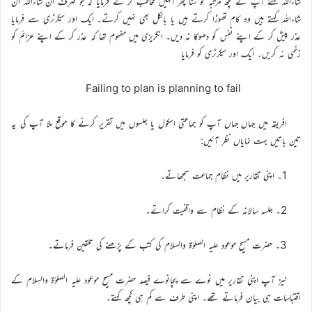
شاءاللہ کہتے آپ نے کچھ مرتبہ تو سنا پھر انہیں مخاطب کر کے فرمایا کہ جو صرف ان شاءاللہ ان
شاءاللہ کہتے ہیں وہ کام تھوڑا کرتے ہیں یا بالکل بھی نہیں کرتے۔ ایک اور سیکرٹری سے فرمایا
عذر پیش کر کے اپنے نفس کو دھوکا نہ دیں۔ انگریزی میں مفہوم تھا کہ عذر کر کے اپنے عزائم کو
زخمی نہ کریں۔ ایک اور سیکرٹری کو فرمایا
Failing to plan is planning to fail
افریقہ میں جہاں جہاں آپ کو جماعتی اسکول یا جلسوں میں تقریر کرنے کا موقع ملا آپ کی یہ
تین باتیں بہت نمایاں نظر آئیں:
1۔ اپنی تقاریر میں نظام جماعت سمجھاتے۔
2۔ جلسہ سالانہ کے نظام سے واقفیت کراتے۔
3۔ حضرت مسیح موعود علیہ الصلوٰۃ والسلام کی کتب کے پڑھنے کی تلقین فرماتے۔
نیز آپ اپنی تقاریر میں نوے سے پچانوے فیصد حضرت مسیح موعود علیہ الصلوٰۃ والسلام کے
اقتباسات ہی بیان فرماتے تھے۔ اپنی طرف سے کم ہی کچھ کہتے۔