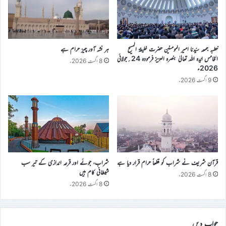
خطبہ جمعہ سیّدنا امیر المومنین حضرت خلیفۃ المسیح
ہر نشہ آور چیز حرام ہے
الخامس ایّدہ اللہ تعالیٰ بنصرہ العزیز فرمودہ 24؍جولائی
8 اگست 2026ء
2026ء
9 اگست 2026ء
قرآن شریف نے شراب کو قطعاً حرام قرار دیا ہے
شراب، جوئے اور قرعہ اندازی کے تیر سب
شیطانی کام ہیں
8 اگست 2026ء
8 اگست 2026ء
جواب دیں