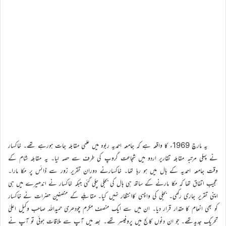
یہ مارچ 1969ء کا واقعہ ہے کہ جامعہ احمدیہ ربوہ میں علمی مقابلہ جات ہورہے تھے۔ خاکسار
نے پہلی مرتبہ مقابلہ تقاریر اردو میں شجاعت گروپ کی طرف سے حصہ لیا۔ یہ مقابلہ شام کے
وقت جامعہ احمدیہ کے ہال میں ہو رہا تھا۔ خاکسارنے دوران تقریر زور سے ڈائس پر مکا مارا۔
عجیب اتفاق تھا کہ مکا مارنے کے ساتھ ہی ہال کی بجلی چلی گئی جبکہ خاکسار نے اندھیرے میں ہی
اپنی تقریر جاری رکھی۔ بجلی کی واپسی کاانتظار نہیں کیا۔ مقابلے کے منصفین حضرات نے خاکسار
کو بھی انعام کا حقدار قرار دیا۔ ان میں سے ایک منصف مکرم چودھری حمیداللہ صاحب وکیل اعلیٰ
تحریک جدیدتھے۔ جو ان دنوں کالج میں پروفیسر تھے۔ بعد میں آپ سے ملاقات ہوئی تو آپ نے