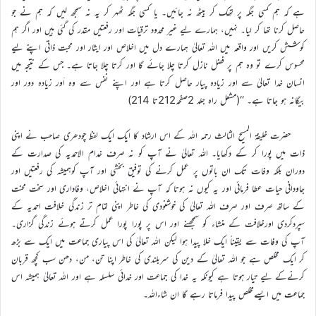
ہے کہ ہم کسی جگہ پر تھک کر بیٹھ نہ جائیں۔ یا کسی جگہ ٹھہر کر یہ نہ سمجھ لیں کہ ہم نے جو
حاصل کرنا تھا کر لیا۔ نہیں، ہمارے لیے غیر محدود ترقیات اور رفعتیں مقدر کی گئی ہیں اور اگر ہم
کوشش کریں اور واقعہ میں اللہ تعالیٰ ہمارے دل میں اخلاص اور ایثار اور محبت ذاتی اپنے لیے
محسوس کرے تو وہ ہم پر فضل نازل کرتا چلا جائے گا اور کرتا چلا جاتا ہے۔ جس کے نتیجہ میں
انسان خدا تعالیٰ سے اور زیادہ پیار حاصل کرتا ہے اور اپنے نفس سے وہ اَور زیادہ دور اور
بیگانہ ہو جاتا ہے۔ ‘‘(مشعل راہ جلد 2صفحہ212تا 214)
حضرت خلیفۃ المسیح الثالث رحمہ اللہ کے اس ارشاد کا ایک ایک لفظ چودھری صاحب نے اپنی
ذات میں پورا کر کے دکھایا۔ اللہ تعالیٰ نے آپ کو نہ صرف خدام الاحمدیہ کی صدارت کے
دوران بلکہ وفات تک ان باتوں پر عمل کرنے کی توفیق بخشی اور آپ کوہمیشہ کی رفعتیں اور
جاودانی حیات عطا فرمائی اور یہ کیوں نہ ہوتا کہ آپ نے انتہائی اخلاص، وفاداری اور سخت محنت
کے ساتھ صرف اور صرف اللہ تعالیٰ کی خوشنودی کی خاطر اپنی تمام تر زندگی خلافت احمدیہ کے
سپردکردی اورخلافت کے منشاء کو سمجھنے اور اس پر پورا پورا عمل کرتے ہوئے زندگی گزاری۔
آپ کی وفات سے یقیناً ایک خلا پیدا ہوا لیکن اللہ تعالیٰ کی اس پیاری جماعت میں ایک سے بڑھ
کر ایک مخلص ہے جو اللہ تعالیٰ کے دین کی سربلندی کی خاطر اپنا تن، من، دھن سب کچھ قربان
کرنےکے لیے تیار ہوتا ہے کیونکہ یہ خدا کی جماعت اور خدائی سلسلہ ہے اور اللہ تعالیٰ ہمیشہ اس
جماعت میں ایسےمخلص پیدا فرماتا رہے گا ان شاءاللہ۔