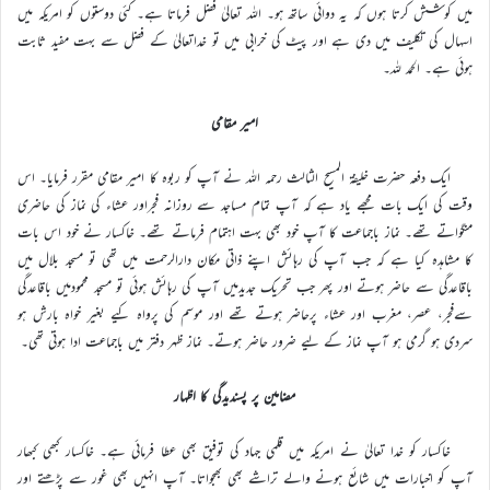
میں کوشش کرتا ہوں کہ یہ دوائی ساتھ ہو۔ اللہ تعالیٰ فضل فرماتا ہے۔ کئی دوستوں کو امریکہ میں
اسہال کی تکلیف میں دی ہے اور پیٹ کی خرابی میں تو خداتعالیٰ کے فضل سے بہت مفید ثابت
ہوئی ہے۔ الحمد للہ۔
امیر مقامی
ایک دفعہ حضرت خلیفۃ المسیح الثالث رحمہ اللہ نے آپ کو ربوہ کا امیر مقامی مقرر فرمایا۔ اس
وقت کی ایک بات مجھے یاد ہے کہ آپ تمام مساجد سے روزانہ فجراور عشاء کی نماز کی حاضری
منگواتے تھے۔ نماز باجماعت کا آپ خود بھی بہت اہتمام فرماتے تھے۔ خاکسار نے خود اس بات
کا مشاہدہ کیا ہے کہ جب آپ کی رہائش اپنے ذاتی مکان دارالرحمت میں تھی تو مسجد بلال میں
باقاعدگی سے حاضر ہوتے اور پھر جب تحریک جدیدمیں آپ کی رہائش ہوئی تو مسجد محمودمیں باقاعدگی
سےفجر، عصر، مغرب اور عشاء پرحاضر ہوتے تھے اور موسم کی پرواہ کیے بغیر خواہ بارش ہو
سردی ہو گرمی ہو آپ نماز کے لیے ضرور حاضر ہوتے۔ نماز ظہر دفتر میں باجماعت ادا ہوتی تھی۔
مضامین پر پسندیدگی کا اظہار
خاکسار کو خدا تعالیٰ نے امریکہ میں قلمی جہاد کی توفیق بھی عطا فرمائی ہے۔ خاکسار کبھی کبھار
آپ کو اخبارات میں شائع ہونے والے تراشے بھی بھجواتا۔ آپ انہیں بھی غور سے پڑھتے اور