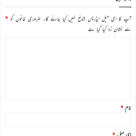
آپ کا ای میل ایڈریس شائع نہیں کیا جائے گا۔
ضروری خانوں کو
*
سے نشان زد کیا گیا ہے
ت
ب
ص
ر
ہ
*
نام
*
ای میل
*