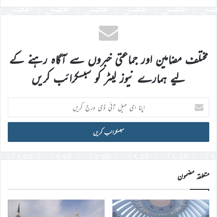
مختلف مضامین اور جماعتی خبروں سے آگاہ رہنے کے
لیے ہمارے نیوز لیٹر کو سبسکرائب کریں
اپنا
ای
میل
آئی
ڈی
درج
کریں
متعلقہ مضمون