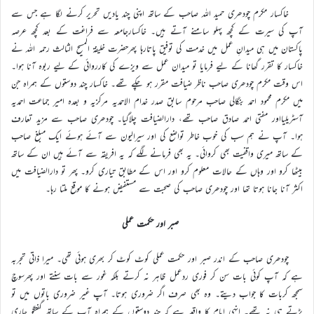
خاکسار مکرم چودھری حمید اللہ صاحب کے ساتھ اپنی چند یادیں تحریر کرنے لگا ہے جس سے
آپ کی سیرت کے کچھ پہلو سامنے آتے ہیں۔ خاکسارجامعہ سے فراغت کے بعد کچھ عرصہ
پاکستان میں ہی میدانِ عمل میں خدمت کی توفیق پاتارہا پھرحضرت خلیفۃ المسیح الثالث رحمہ اللہ نے
خاکسار کا تقرر گھانا کے لیے فرمایا تو میدان عمل سے ویزے کی کارروائی کے لیے ربوہ آنا ہوا۔
اس وقت مکرم چودھری صاحب ناظر ضیافت مقرر ہو چکے تھے۔ خاکسار چند دوستوں کے ہمراہ جن
میں مکرم محمود احمد بنگالی صاحب مرحوم سابق صدر خدام الاحمدیہ مرکزیہ و بعدہ امیر جماعت احمدیہ
آسٹریلیااور مفتی احمد صادق صاحب تھے، دارالضیافت چلاگیا۔ چودھری صاحب سے مزید تعارف
ہوا۔ آپ نے ہم سب کی خوب خاطر تواضع کی اور سیرالیون سے آئے ہوئے ایک مبلغ صاحب
کے ساتھ میری واقفیت بھی کروائی۔ یہ بھی فرمانے لگے کہ یہ افریقہ سے آئے ہیں ان کے ساتھ
بیٹھا کرو اور وہاں کے حالات معلوم کرو اور اس کے مطابق تیاری کرو۔ پھر تو دارالضیافت میں
اکثر آنا جانا ہوتا تھا اور چودھری صاحب کی صحبت سے مستفیض ہونے کا موقع ملتا رہا۔
صبر اور حکمت عملی
چودھری صاحب کے اندر صبر اور حکمت عملی کوٹ کوٹ کر بھری ہوئی تھی۔ میرا ذاتی تجربہ
ہے کہ آپ کوئی بات سن کر فوری ردعمل ظاہر نہ کرتے بلکہ غور سے بات سنتے اور پھرسوچ
سمجھ کربات کا جواب دیتے۔ وہ بھی صرف اگر ضروری ہوتا۔ آپ غیر ضروری باتوں میں تو
پڑتے ہی نہ تھے۔ انہی ایام کا واقعہ ہے کہ چند دوستوں کے ہمراہ آپ کے ساتھ گفتگو جاری