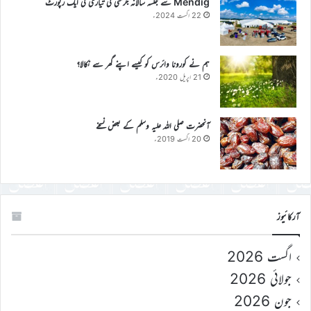
Mendig سے جلسہ سالانہ جرمنی کی تیاری کی ایک رپورٹ
22 اگست 2024ء
ہم نے کورونا وائرس کو کیسے اپنے گھر سے نکالا؟
21 اپریل 2020ء
آنحضرت صلی اللہ علیہ وسلم کے بعض نسخے
20 اگست 2019ء
آرکائیوز
اگست 2026
جولائی 2026
جون 2026