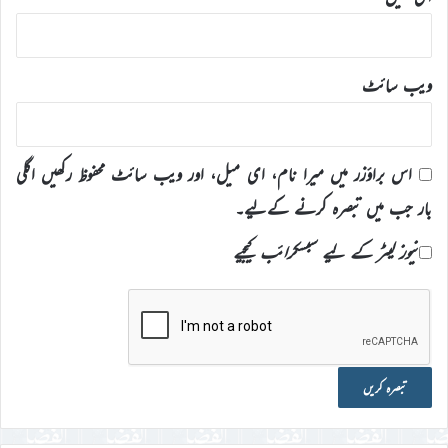
ویب‌ سائٹ
اس براؤزر میں میرا نام، ای میل، اور ویب سائٹ محفوظ رکھیں اگلی
بار جب میں تبصرہ کرنے کےلیے۔
نیوز لیٹر کے لیے سبسکرائب کیجیے