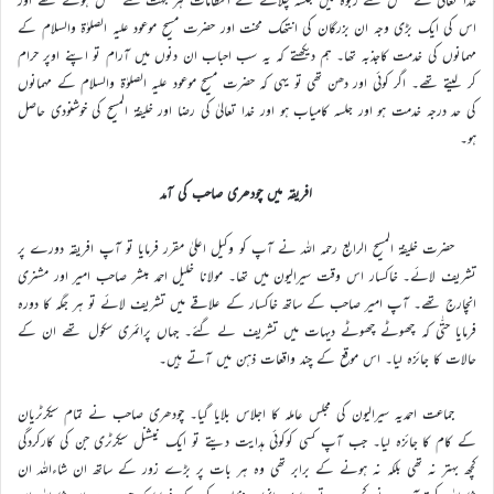
اس کی ایک بڑی وجہ ان بزرگان کی انتھک محنت اور حضرت مسیح موعود علیہ الصلوٰۃ والسلام کے
مہمانوں کی خدمت کاجذبہ تھا۔ ہم دیکھتے کہ یہ سب احباب ان دنوں میں آرام تو اپنے اوپر حرام
کر لیتے تھے۔ اگر کوئی اور دھن تھی تو یہی کہ حضرت مسیح موعود علیہ الصلوٰۃ والسلام کے مہمانوں
کی حد درجہ خدمت ہو اور جلسہ کامیاب ہو اور خدا تعالیٰ کی رضا اور خلیفۃ المسیح کی خوشنودی حاصل
ہو۔
افریقہ میں چودھری صاحب کی آمد
حضرت خلیفۃ المسیح الرابع رحمہ اللہ نے آپ کو وکیل اعلیٰ مقرر فرمایا تو آپ افریقہ دورے پر
تشریف لائے۔ خاکسار اس وقت سیرالیون میں تھا۔ مولانا خلیل احمد مبشر صاحب امیر اور مشنری
انچارج تھے۔ آپ امیر صاحب کے ساتھ خاکسار کے علاقے میں تشریف لائے تو ہر جگہ کا دورہ
فرمایا حتّٰی کہ چھوٹے چھوٹے دیہات میں تشریف لے گئے۔ جہاں پرائمری سکول تھے ان کے
حالات کا جائزہ لیا۔ اس موقع کے چند واقعات ذہن میں آتے ہیں۔
جماعت احمدیہ سیرالیون کی مجلس عاملہ کا اجلاس بلایا گیا۔ چودھری صاحب نے تمام سیکرٹریان
کے کام کا جائزہ لیا۔ جب آپ کسی کوکوئی ہدایت دیتے تو ایک نیشنل سیکرٹری جن کی کارکردگی
کچھ بہتر نہ تھی بلکہ نہ ہونے کے برابر تھی وہ ہر بات پر بڑے زور کے ساتھ ان شاءاللہ ان