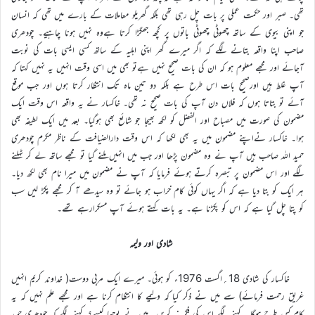
تھی۔ صبر اور حکمت عملی پر بات چل رہی تھی بلکہ گھریلو معاملات کے بارے میں تھی کہ انسان
جو اپنی بیوی کے ساتھ چھوٹی چھوٹی باتوں پر کچھ جھگڑا کرتا ہےوہ نہیں ہونا چاہیے۔ چودھری
صاحب اپنا واقعہ بتانے لگے کہ اگر میرے گھر اپنی اہلیہ کے ساتھ کسی ایسی بات کی نوبت
آجائے اور مجھے معلوم ہو کہ ان کی بات صحیح نہیں ہےتو بھی میں اسی وقت انہیں یہ نہیں کہتا کہ
آپ غلط ہیں اورصحیح بات اس طرح ہے بلکہ دو تین ماہ تک انتظار کرتا ہوں اور جب موقع
آئے تو بتاتا ہوں کہ فلاں دن آپ کی بات صحیح نہ تھی۔ خاکسار نے یہ واقعہ اس وقت ایک
مضمون کی صورت میں مصباح اور الفضل کو لکھ بھیجا جو شائع بھی ہوگیا۔ بعد میں ایک لطیفہ بھی
ہوا۔ خاکسار نےاپنے مضمون میں یہ بھی لکھا کہ اس وقت دارالضیافت کے ناظر مکرم چودھری
حمید اللہ صاحب ہیں آپ نے وہ مضمون پڑھا اور جب میں انہیں ملنے گیا تو مجھے ساتھ لے کر ٹہلنے
لگے اور اس مضمون پر تبصرہ کرتے ہوئے فرمایا کہ آپ نے مضمون میں میرا نام بھی لکھ دیا۔
ہر ایک کو بتا دیا ہے کہ اگر یہاں کوئی کام خراب ہو جائے تو وہ سیدھے آ کر مجھے پکڑ لیں سب
کو پتا چل گیا ہے کہ اس کو پکڑنا ہے۔ یہ بات کہتے ہوئے آپ مسکرارہے تھے۔
شادی اور ولیمہ
خاکسار کی شادی 18؍اگست 1976ء کو ہوئی۔ میرے ایک مربی دوست( خداوند کریم انہیں
غریق رحمت فرمائے) سے میں نے ذکر کیا کہ ولیمے کا انتظام کرنا ہے اور مجھے علم نہیں کہ یہ
کام کس طرح ہوگا۔ کہنے لگے اس کی فکر نہ کریں۔ میں نے پوچھا کیسے؟ کہنے لگے کہ چودھری حمید