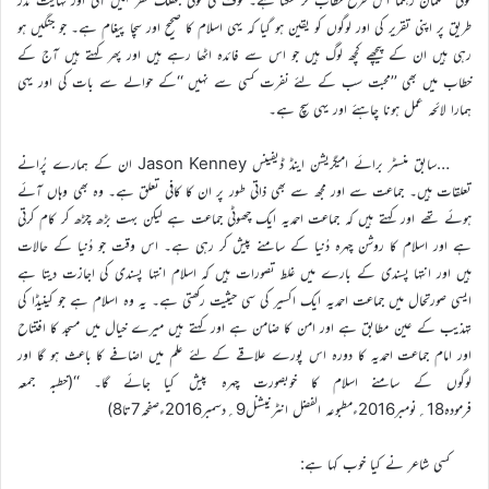
طریق پر اپنی تقریر کی اور لوگوں کو یقین ہو گیا کہ یہی اسلام کا صحیح اور سچا پیغام ہے۔ جو جنگیں ہو
رہی ہیں ان کے پیچھے کچھ لوگ ہیں جو اس سے فائدہ اٹھا رہے ہیں اور پھر کہتے ہیں آج کے
خطاب میں بھی ’’محبت سب کے لئے نفرت کسی سے نہیں ‘‘کے حوالے سے بات کی اور یہی
ہمارا لائحہ عمل ہونا چاہئے اور یہی سچ ہے۔
…سابق منسٹر برائے امیگریشن اینڈ ڈیفینس Jason Kenney ان کے ہمارے پُرانے
تعلقات ہیں۔ جماعت سے اور مجھ سے بھی ذاتی طور پر ان کا کافی تعلق ہے۔ وہ بھی وہاں آئے
ہوئے تھے اور کہتے ہیں کہ جماعت احمدیہ ایک چھوٹی جماعت ہے لیکن بہت بڑھ چڑھ کر کام کرتی
ہے اور اسلام کا روشن چہرہ دُنیا کے سامنے پیش کر رہی ہے۔ اس وقت جو دُنیا کے حالات
ہیں اور انتہا پسندی کے بارے میں غلط تصورات ہیں کہ اسلام انتہا پسندی کی اجازت دیتا ہے
ایسی صورتحال میں جماعت احمدیہ ایک اکسیر کی سی حیثیت رکھتی ہے۔ یہ وہ اسلام ہے جو کینیڈا کی
تہذیب کے عین مطابق ہے اور امن کا ضامن ہے اور کہتے ہیں میرے خیال میں مسجد کا افتتاح
اور امام جماعت احمدیہ کا دورہ اس پورے علاقے کے لئے علم میں اضافے کا باعث ہو گا اور
لوگوں کے سامنے اسلام کا خوبصورت چہرہ پیش کیا جائے گا۔ ‘‘(خطبہ جمعہ
فرمودہ18؍نومبر2016ءمطبوعہ الفضل انٹرنیشنل9؍دسمبر2016ءصفحہ7تا8)
کسی شاعر نے کیا خوب کہا ہے: