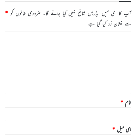
آپ کا ای میل ایڈریس شائع نہیں کیا جائے گا۔
ضروری خانوں کو
*
سے نشان زد کیا گیا ہے
ت
ب
ص
ر
ہ
*
نام
*
ای میل
*