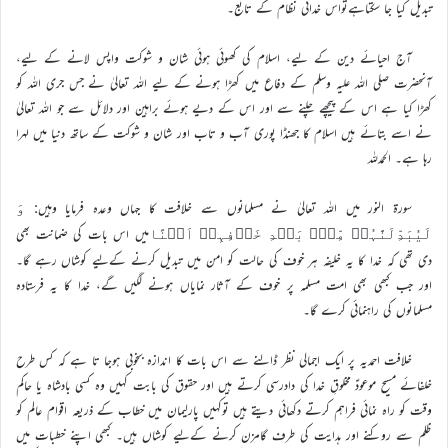
تبدیل کیا جا سکتاہےتواس خدائی نظام کے تابع۔
آج احیائے دین کے لیے، اسلام کی کھوئی ہوئی شان و شوکت واپس لانے کے لیے،
آنحضرت صلی اللہ علیہ وسلم کے دفاع میں کھڑا ہونے کے لیے اللہ تعالیٰ نے جس جری اللہ کو
کھڑا کیا ہے اس کے پیچھے چلنے سے اور اس کے دیے ہوئے براہین اور دلائل سے جو اللہ تعالیٰ
نے اسے بتائے ہیں اسلام کا جھنڈا پوری آب و تاب اور شان و شوکت کے ساتھ دنیا میں لہرا
رہا ہے۔ الحمدللہ
سورة النور میں اللہ تعالیٰ نے مسلمانوں سے خلافت کا جہاں وعدہ فرمایا وہیں:
وَ
میں اس بات کی ضمانت بھی
لَیُبَدِّلَنَّہُمۡ مِّنۡۢ بَعۡدِ خَوۡفِہِمۡ اَمۡنًا
دی تھی کہ خدا کا یہ خلیفہ ہر خوف کی حالت کو امن میں تبدیل کرنے کےلیے کوشاں رہے گا۔
اور جب کبھی بھی امت مسلمہ پر خوف کے آثار نمایاں ہونے لگیں گے، خدا کا یہ فرستادہ
مسلمانوں کی راہنمائی کرے گا۔
خلافت احمدیہ پر ایک اجمالی نظر ڈالنے سے اس بات کا اندازہ بخوبی ہوجا تا ہے کہ کس طرح
خلفائے مسیح موعودؑ مخلوقِ خدا کی دادرسی کرتے ہیں اور حقوق کی بابت کہیں وہ کسی بادشاہ یا حاکم
وقت کو راہ نمائی فراہم کرتے دکھائی دیتے ہیں توکہیں پارلیمان میں خطاب کے ذریعہ اقوام عالم کو
ظلم سے روکنے اور ہدایت کی طرف گامزن کرنے کےلیے کوشاں ہیں۔ کبھی اپنے خطبات میں