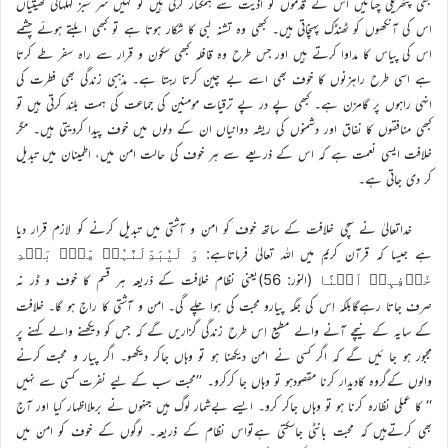
کبھی پتھریلی چٹانیں اس کے قدموں کو اذیت سے ہمکنار کرتی ہیں تو کہیں سر سبز لہلہاتی کھیتیاں
اس کی آنکھوں کو ٹھنڈک پہنچاتی ہیں۔ کبھی وہ تشنہ لبی کا شکار ہوتا ہے تو کبھی ابلتے ہوئے چشمے
اس کی پیاس کا مداوا کرتے ہیں اور جس طرح وہ قافلہ کبھی سکون و قرار سے راہ سفر طے کرتا
ہے اسی طرح راہزنوں کا خوف بھی اسے بے چین کرتا رہتا ہے۔ مذہبی زندگی بھی فطرت کی
انہی راہوں پر گامزن ہے۔ کبھی پے در پے ترقیات مومنین کی جماعت کی ہمت بلند کرتی ہیں تو
کبھی منافقوں کا نفاق اور دشمنوں کی ریشہ دوانیاں ان کے دلوں میں خوف پیدا کردیتی ہیں۔ مگر
خلافت ایسی نعمت ہے کہ اس کے ذریعے سے ہر خوف کی حالت امن میں، اطمینان میں تبدیل
کر دی جاتی ہے۔
خداتعالیٰ نے سچی خلافت کے ساتھ خوف کو امن و آشتی میں تبدیل کرنے کو لازم قرار دیا
ہے جیسا کہ قرآن کریم میں اللہ تعالیٰ فرماتاہے:
وَ لَیُبَدِّلَنَّہُمۡ مِّنۡۢ بَعۡدِ
(النور: 56)یعنی نظام خلافت کے ذریعہ ہر قسم کا خوف و ڈر نہ
خَوۡفِہِمۡ اَمۡنًا
صرف جاتا رہےگابلکہ اِس کی جگہ پیارو محبت کی ہوا چلے گی۔ امن و آشتی کا راج ہو گا۔ خلافت
کے سایہ کے نیچے آنے والے مطیع اِس طرح زندگی گزاریں گے کہ جس کو دیکھنے والے کہنے پر
مجبور ہو جا ئیں گے کہ اگر کسی نے امن دیکھنا ہو تو وہاں جاکر دیکھو۔ اگر پیار و محبت کرنے
والوں کےگروہ کادیدار کرنا مقصودہو تو وہاں جا کرکرو۔ ’’محبت سب کے لیے نفرت کسی سے نہیں
‘‘ کا عملی نظارہ کرنا ہو تو وہاں جاکر کرو۔ ایسے بےشمار لوگ ہیں جنہوں نے برملااظہار کیا اور آج
بھی کرتےہیں کہ محبت بانٹی جاسکتی ہےتواس نظام کے ذریعہ۔ لوگوں کے خوف کو امن میں