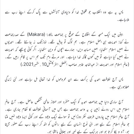
پس یہ ہے وہ انقلاب جو مخلوق خدا کو دنیاوی آلائشوں سے پاک کرکے اپنے رب سے
ملارہاہے۔
بینن میں ایک مسجد کے افتتاح کے موقع پر جماعت ماکارا (Makara) کے صدرجماعت
نے کہا: احمدیت ہی اصل اسلام ہے۔ ہم لوگ تو جاہل تھے۔ نمازتک نہ جانتے تھے۔ احمدیوں
نے ہمیں اسلام سکھایا، ہمیں مساجد دیں، ہمارے بچوں کو دین سکھایا۔ اگر کوئی پوچھے کہ احمدیت
نے ہمیں کیا دیاہے تو میں کہوں گاکہ خدا دیاہے۔ اور مرتے دم تک ہم اس پر قائم رہیں گے۔
(عالم اسلام اور احمدیت از عبدالماجد طاہر صاحب الفضل انٹرنیشنل10؍ستمبر2021ء)
پس آج خلافتِ احمدیہ کی برکت سے ان محروموں کو خدا تعالیٰ مل رہاہے اور نئی زندگی
عطاہورہی ہے۔
آج ساری دنیا میں جماعت احمدیہ کو ایک منفرد اور ممتاز عالمی تشخص حاصل ہے۔ آج عالم
اسلام میں اس روئے زمین پر یہ واحد جماعت ہے جس میں آسمانی خلافت کا نظام جاری ہے۔
آج عالم اسلام میں چاروں طرف نظر دوڑائیں تو سوائے ایک وجود کے اور کوئی ایسا وجود نہیں ملتا
جو عالم اسلام کے لیے اور بنی نوع انسان کے لیے راتوں کو اٹھ کر اپنے رب کے حضور تڑپتا
ہو، آہ و بکا کرتا ہو اور ہرایک کے لیے خیر اور بھلائی مانگتا ہو۔