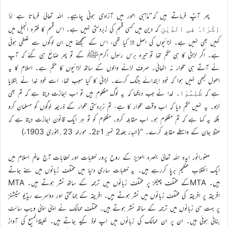
پھر آپؑ فرماتے ہیں کہ’’مذہبی امور میں آزادی ہونی چاہیے۔ اللہ تعالیٰ فرماتا ہے
لاَ
کہ دین میں کسی قسم کی زبردستی نہیں ہے۔ اس قسم کا فقرہ انجیل میں
اِکْرَاہَ فِی الدِّیْنِ
کہیں بھی نہیں ہے۔ لڑائیوں کی اصل جڑ کیا تھی، اس کے سمجھنے میں ان لوگوں سے غلطی ہوئی
ہے۔ اگر لڑائی کا ہی حکم تھا تو تیرہ برس رسول اکرمﷺ کے تو پھر ضائع ہی گئے کہ آپ
نے آتے ہی تلوار نہ اٹھائی۔ صرف لڑنے والوں کے ساتھ لڑائیوں کا حکم ہے۔ اسلام کا یہ
اصول کبھی نہیں ہوا کہ خود ابتدائے جنگ کرے۔ لڑائی کا کیا سبب تھا، اسے خود خدا نے بتلایا
ہے کہ
۔ خدا نے جب دیکھا کہ یہ لوگ مظلوم ہیں تو اب اجازت دیتا ہے کہ تم بھی
ظُلِمُوْا
لڑو۔ یہ نہیں حکم دیا کہ اب وقت تلوار کا ہے، تم زبردستی تلوار کے ذریعہ لوگوں کو مسلمان کرو
بلکہ یہ کہا ہے کہ تم مظلوم ہو۔ اب مقابلہ کرو۔ مظلوم کو تو ہر ایک قانون اجازت دیتا ہے کہ
حفظ جان کے واسطے مقابلہ کرے۔ ‘‘(البدر جلد2 نمبر 1تا2۔ مورخہ 23؍جنوری 1903ء)
حضورانور ایدہ اللہ تعالیٰ بنصرہ العزیز کے روح پرور خطبات اور خطابات آج عالم اسلام میں
ایک انقلابِ عظیم برپا کررہے ہیں۔ یہ خطبات ساری دنیا میں مختلف زبانوں میں سنے جاتے
ہیں۔ MTAکے مختلف چینلز پر مختلف زبانوں میں ترجمہ کے ساتھ نشر ہوتے ہیں۔ MTA
افریقہ پر افریقہ کی مختلف زبانوں میں نشر ہوتے ہیں۔ افریقہ کے جماعتی اور دوسرے ریڈیو سٹیشنز
پر بہت سی زبانوں میں ترجمہ کے ساتھ نشر ہوتے ہیں۔ مختلف ممالک نے اپنی اپنی ویب سائٹ
بنائی ہوئی ہیں۔ ان پر ان ممالک کی زبانوں میں اپ لوڈ کیے جاتے ہیں۔ خلیفۃالمسیح کی آواز