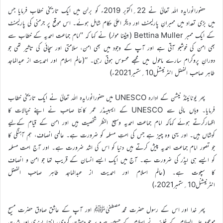
حضورانورایدہ اللہ تعالیٰ نے 22؍اکتوبر 2019ء کو برلن میں ایک تاریخی خطاب فرمایا جس
میں بڑی تعداد میں ممبرانِ پارلیمنٹ اور دیگر اعلیٰ حکام شامل ہوئے۔ اس موقع پر جرمنی کی پارلیمنٹ
کے ایک ممبر Bettina Muller (بیٹینا مولر) نے کہا کہ ’’امام جماعت احمدیہ کے خطاب سے
بھی امن کی خوشبو آتی ہے اور آپ کے وجود میں بھی امن، سلامتی اور سچائی کی تاثیر تھی جو
دورانِ پروگرام سارے ماحول میں مجھے محسوس ہوتی رہی۔ ‘‘(عالم اسلام اور احمدیت از عبدالماجد
طاہر صاحب الفضل انٹرنیشنل10؍ستمبر2021ء)
پھر یونائیٹڈ نیشن کے ادارہ UNESCO میں حضورانورایدہ اللہ تعالیٰ نے ایک تاریخی خطاب
فرمایا۔ وہاں مالی سے UNESCO کے ایمبیسڈر عمر کائتا صاحب نے اپنے خیالات کا
اظہارکرتے ہوئے کہاکہ امام جماعت احمدیہ وسیع النظر شخصیت ہیں اور امن کے قیام کےلیے
کوشاں ہیں۔ اور یہی وہ چیز ہے جس کی امتِ مسلمہ کو ضرورت ہے۔ عالمی انصاف، ہم آہنگی کا
جو تصور امام جماعت احمدیہ پیش کرتے ہیں دنیا کو اس کی اشد ضرورت ہے۔ اور آج امت مسلمہ
کو ایسے ہی لیڈر کی ضرورت ہے۔ آج میں ایک ایسے انسان کے قریب تھا جو امن و انصاف
کا سپوت ہے۔ (عالم اسلام اور احمدیت از عبدالماجد طاہر صاحب الفضل
انٹرنیشنل10؍ستمبر2021ء)
پھر خدا اور اس کے رسول حضرت محمد مصطفیٰﷺ اور آپ کے عاشق صادق حضرت مسیح
موعود علیہ السلام کے خلیفہ نے اسلام کے حسین چہرہ پر جو دہشت گردی، انتہا پسندی اور شدت