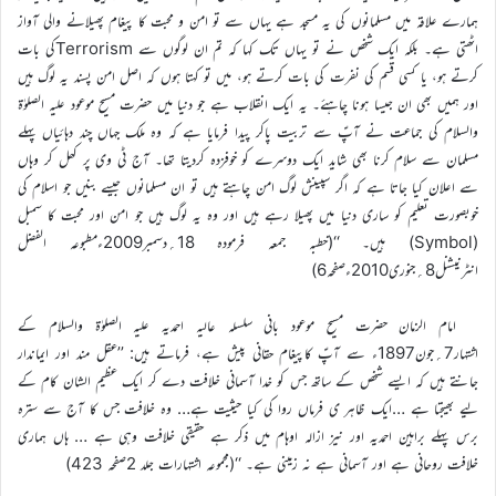
ہمارے علاقہ میں مسلمانوں کی یہ مسجد ہے یہاں سے تو امن و محبت کا پیغام پھیلانے والی آواز
اٹھتی ہے۔ بلکہ ایک شخص نے تو یہاں تک کہا کہ تم ان لوگوں سے Terrorismکی بات
کرتے ہو، یا کسی قسم کی نفرت کی بات کرتے ہو، میں تو کہتا ہوں کہ اصل امن پسند یہ لوگ ہیں
اور ہمیں بھی ان جیسا ہونا چاہئے۔ یہ ایک انقلاب ہے جو دنیا میں حضرت مسیح موعود علیہ الصلوٰۃ
والسلام کی جماعت نے آپؑ سے تربیت پاکر پیدا فرمایا ہے کہ وہ ملک جہاں چند دہائیاں پہلے
مسلمان سے سلام کرنا بھی شاید ایک دوسرے کو خوفزدہ کردیتا تھا۔ آج ٹی وی پر کھل کر وہاں
سے اعلان کیا جاتا ہے کہ اگر سپینش لوگ امن چاہتے ہیں تو ان مسلمانوں جیسے بنیں جو اسلام کی
خوبصورت تعلیم کو ساری دنیا میں پھیلا رہے ہیں اور وہ یہ لوگ ہیں جو امن اور محبت کا سمبل
(Symbol) ہیں۔ ‘‘(خطبہ جمعہ فرمودہ 18؍دسمبر2009ءمطبوعہ الفضل
انٹرنیشنل8؍جنوری2010ءصفحہ6)
امام الزمان حضرت مسیح موعود بانی سلسلہ عالیہ احمدیہ علیہ الصلوٰۃ والسلام کے
اشتہار7؍جون1897ء سے آپؑ کاپیغام حقانی پیش ہے، فرماتے ہیں: ’’عقل مند اور ایماندار
جانتے ہیں کہ ایسے شخص کے ساتھ جس کو خدا آسمانی خلافت دے کر ایک عظیم الشان کام کے
لیے بھیجتا ہے …ایک ظاہر ی فرماں روا کی کیا حیثیت ہے… وہ خلافت جس کا آج سے سترہ
برس پہلے براہین احمدیہ اور نیز ازالہ اوہام میں ذکر ہے حقیقی خلافت وہی ہے … ہاں ہماری
خلافت روحانی ہے اور آسمانی ہے نہ زمینی ہے۔ ‘‘(مجموعہ اشتہارات جلد 2صفحہ 423)