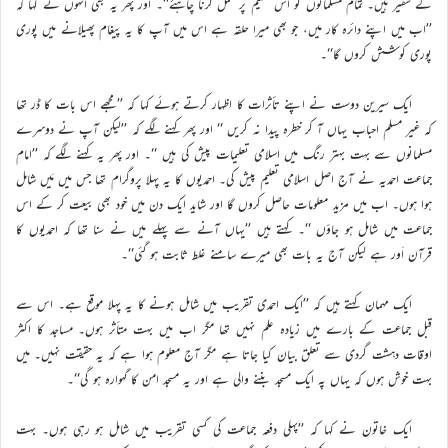
کے سفیر ہیں۔ تمام مسلمانوں کو اس تعلیم پر عمل کرنا چاہئے‘‘۔ اور پھر یہ بھی انہوں نے کہا کہ
’’اب میں اپنے دائرہ کار میں، جو بھی میرا حلقہ ہے اس میں آپ کا یہ پیغام پھیلانے میں پوری
پوری کوشش کروں گا‘‘۔
ایک سیرین دوست نے اپنے تأثرات کا اظہار کرتے ہوئے کہا کہ ’’مجھے اس بات کا ڈر تھا
کہ غیر مسلم احباب یہاں آ کر خطرہ پیدا نہ کریں ‘‘ اور پھر کہنے لگے کہ ’’لیکن آپ نے دوسرے
مسلمانوں سے بہت بہتر رنگ میں اسلامی تعلیمات پیش کی ہیں ‘‘۔ اور پھر یہ کہنے لگے کہ ’’امام
جماعت احمدیہ نے آج اصل اسلامی تعلیم پیش کی۔ احمدیوں کا یہ پہلا پروگرام تھا جس میں مَیں شامل
ہوا ہوں۔ اب میں مزید معلومات حاصل کروں گا اور شاید ایک دن میں خود بھی بیعت کر کے اس
جماعت میں شامل ہو جاؤں ‘‘۔ کہتے ہیں ’’یہاں آنے سے پہلے میں نے سنا تھا کہ احمدیوں کا
قرآن اَور ہے لیکن آج یہ بات بھی میرے سامنے غلط ثابت ہو گئی‘‘۔
ایک مہمان کہتے ہیں کہ ’’ایک احمدی تقریب میں شامل ہونے کا یہ پہلا موقع ہے۔ اس سے
قبل جماعت کے بارے میں زیادہ علم نہیں تھا مگر اب میں بہت متأثر ہوں۔ مساجد کا اکثر
اوقات دہشت گردی سے تعلق بیان کیا جاتا ہے مگر آج معلوم ہوا ہے کہ یہ حقیقت نہیں۔ میں
بہت خوش ہوں کہ یہاں پہ ایک مسجد بننے والی ہے اور یہ مسجد امن کا گہوارہ ہو گی‘‘۔
ایک خاتون نے کہا کہ ’’پہلی دفعہ جماعت کی کسی تقریب میں شامل ہو رہی ہوں۔ بہت