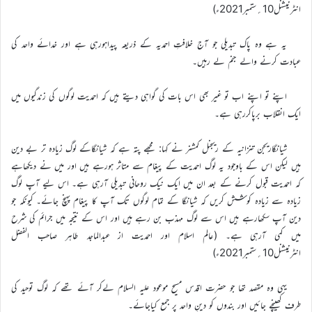
انٹرنیشنل10؍ستمبر2021ء)
یہ ہے وہ پاک تبدیلی جو آج خلافتِ احمدیہ کے ذریعہ پیداہورہی ہے اور خدائے واحد کی
عبادت کرنے والے جنم لے رہیں۔
اپنے تو اپنے اب تو غیر بھی اس بات کی گواہی دیتے ہیں کہ احمدیت لوگوں کی زندگیوں میں
ایک انقلاب برپاکررہی ہے۔
شیانگاریجن تنزانیہ کے ریجنل کمشنر نے کہا: مجھے پتہ ہے کہ شیانگاکے لوگ زیادہ تر بے دین
ہیں لیکن اس کے باوجود یہ لوگ احمدیت کے پیغام سے متاثر ہورہے ہیں اور میں نے دیکھاہے
کہ احمدیت قبول کرنے کے بعد ان میں ایک نیک روحانی تبدیلی آرہی ہے۔ اس لیے آپ لوگ
زیادہ سے زیادہ کوشش کریں کہ شیانگا کے تمام لوگوں تک آپ کا پیغام پہنچ جائے۔ کیونکہ جو
دین آپ سکھارہے ہیں اس سے لوگ مہذب بن رہے ہیں اور اس کے نتیجہ میں جرائم کی شرح
میں کمی آرہی ہے۔ (عالم اسلام اور احمدیت از عبدالماجد طاہر صاحب الفضل
انٹرنیشنل10؍ستمبر2021ء)
یہی وہ مقصد تھا جو حضرت اقدس مسیح موعود علیہ السلام لےکر آئے تھے کہ لوگ توحید کی
طرف کھینچے جائیں اور بندوں کو دینِ واحد پر جمع کیاجائے۔