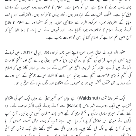
پسند مذہب ہونے کا داغ ہے اس کو دھویا ہے۔ اسلام کا خوبصورت چہرہ غیروں کے سامنے
پیش کیا ہے۔ مختلف تقریبات کے ایڈریسز ہوں، خواہ پریس کانفرنسز ہوں، الیکٹرانک اور پرنٹ
میڈیا کے انٹرویوز ہوں، سرکردہ افراد سے ملاقاتیں ہوں۔ ہر جگہ حضورانور نے اسلام کا دفاع
کرتے ہوئے اسلام کا خوبصورت چہرہ دکھایا ہے۔ اور غیروں نے اس بات کا برملا اظہار کیا کہ
آج ہمیں علم ہوا ہے کہ اسلام کتنا پُر امن خوبصورت مذہب ہے۔
حضور انور ایدہ اللہ تعالیٰ بنصرہ العزیز اپنے خطبہ جمعہ فرمودہ 28؍اپریل 2017ء میں فرماتے
ہیں: ’’پس ہم جب قرآن کی تعلیم کی روشنی میں دنیا کو امن، بھائی چارے صلح اور آشتی کا راستہ
دکھاتے ہیں تو بے اختیار اکثر شریف الطبع غیر مسلموں کے منہ سے یہ الفاظ نکلتے ہیں کہ اسلام
کی تعلیم تو بڑی خوبصورت تعلیم ہے۔ چنانچہ اس بات کا اظہار میرے جرمنی کے اس دورے
کے دوران بھی مختلف فنکشنز میں ہوا جو مسجدوں کے افتتاح اور سنگ بنیاد کے موقع پر تھا۔
ایک شہر والڈ شُٹ (Waldshut) ہے وہاں مسجد تعمیر ہوئی ہے وہاں ایک مسجد کی افتتاحی
تقریب میں ایک دوسرے شہر باسل (Basel) سے آئے ہوئے ایک ڈاکٹر صاحب تھے۔ وہ
کہنے لگے کہ میری ساری زندگی یہ جستجو رہی کہ مجھے امن پسند مسلمان کہیں مل جائیں۔ آج آپ
لوگوں نے میری اس خواہش کو پورا کر دیا۔ میں اپنے آپ کو بہت خوش قسمت محسوس کر رہا
ہوں کہ آج مجھے یہ لوگ مل گئے ہیں۔ پھر وہاں اٹلی سے تعلق رکھنے والی ایک خاتون بھی آئی
ہوئی تھیں۔ اپنے دوست کے ساتھ پروگرام میں شامل ہوئیں۔ اس نے بتایا کہ میرا دوست اس