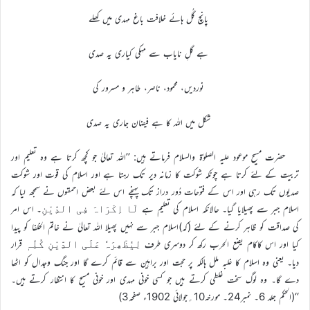
پانچ گُل ہائے خلافت باغ مہدی میں کھلے
ہے گلِ نایاب سے مہکی کیاری یہ صدی
نوردیں، محمود، ناصر، طاہر و مسرور کی
شکل میں اللہ کا ہے فیضان جاری یہ صدی
حضرت مسیح موعود علیہ الصلوٰۃ والسلام فرماتے ہیں: ’’اللہ تعالیٰ جو کچھ کرتا ہے وہ تعلیم اور
تربیت کے لئے کرتا ہے چونکہ شوکت کا زمانہ دیر تک رہتا ہے اور اسلام کی قوت اور شوکت
صدیوں تک رہی اور اس کے فتوحات دُور دراز تک پہنچے اس لئے بعض احمقوں نے سمجھ لیا کہ
اسلام جبر سے پھیلایا گیا۔ حالانکہ اسلام کی تعلیم ہے
۔ اس امر
لَا اِکْرَاہَ فِی الدِّیْنِ
کی صداقت کو ظاہر کرنے کے لئے (کہ)اسلام جبر سے نہیں پھیلا اللہ تعالیٰ نے خاتم الخلفا کو پیدا
کیا اور اس کاکام یضع الحرب رکھ کر دوسری طرف
قرار
لِیُظْھِرَہٗ عَلَی الدِّیْنِ کُلِّہٖ
دیا۔ یعنی وہ اسلام کا غلبہ ملل ہالکہ پر حجت اور براہین سے قائم کرے گا اور جنگ وجدال کو اٹھا
دے گا۔ وہ لوگ سخت غلطی کرتے ہیں جو کسی خونی مہدی اور خونی مسیح کا انتظار کرتے ہیں۔
‘‘(الحکم جلد 6۔ نمبر24۔ مورخہ10؍جولائی 1902ء صفحہ3)