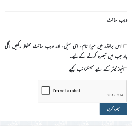
ویب‌ سائٹ
اس براؤزر میں میرا نام، ای میل، اور ویب سائٹ محفوظ رکھیں اگلی
بار جب میں تبصرہ کرنے کےلیے۔
نیوز لیٹر کے لیے سبسکرائب کیجیے