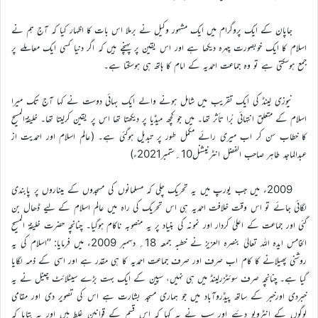
جاپان کے ایک پروگرام میں ایک مشہور وکیل نے برملا اس بات کا اظہار کیا کہ آج ہم نے
اسلام کا ایک خوبصورت چہرہ دیکھا ہے اور اس یقین پر پہنچے ہیں کہ اگر دنیا کسی ایک معاملے پر
جمع ہوسکتی ہے تو وہ جماعت احمدیہ کے امام کا ہاتھ ہی ہوسکتا ہے۔
نیوزی لینڈ کی ایک تقریب میں شامل ہونے والے ایک بہائی دوست نے کہا آج تک میرا
اسلام کے متعلق انتہائی بُرا تأثر تھا۔ میں جو کچھ میڈیا پر دیکھتا تھا اس پر یقین کرلیتا تھا۔ خلیفۃالمسیح
کا خطاب سن کر اب میری رائے مکمل طور پر تبدیل ہوگئی ہے۔ (عالم اسلام اور احمدیت از
عبدالماجد طاہر صاحب الفضل انٹرنیشنل10؍ستمبر2021ء)
2009ء میں جب یورپ میں یہ تحریک چلی کہ مسلمانوں کی مسجدوں کے میناروں پر پابندی
لگائی جائے تو اس وقت خلافت احمدیہ ہی اس تحریک کی راہ میں عالم اسلام کے لیے ڈھال بن
گئی اور جماعت کے اعلیٰ کردار اور نمونہ کی بنیاد پر یہ منصوبہ ناکام ہوگیا۔ چنانچہ حضرت خلیفۃ المسیح
الخامس ایدہ اللہ تعالیٰ بنصرہ العزیز نے خطبہ جمعہ 18؍ دسمبر 2009ء میں فرمایا: ’’اسلام کی یہ
روشنی پھیلانے کا کام اب صرف اور صرف جماعت احمدیہ کا ہی مقدر ہے اور اسی کے ذمہ لگایا
گیا ہے۔ چنانچہ صرف سوئٹزرلینڈ میں ہی نہیں، سپین کے ایک بہت بڑے سیٹلائٹ چینل نے یہ
خبردی اورخبر کے ساتھ پیڈروآباد میں جو ہماری مسجد بشارت ہے اس کی تصویر دی اور مقامی
لوگوں کے انٹرویو دئیے اور سب نے یہ کہا کہ اس قسم کے قوانین غلط ہیں اور یہ بتایا کہ