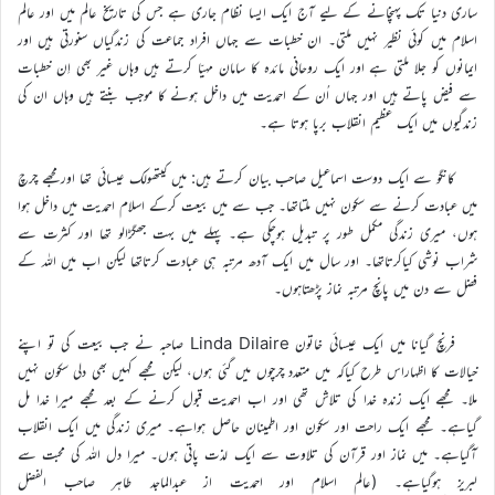
ساری دنیا تک پہنچانے کے لیے آج ایک ایسا نظام جاری ہے جس کی تاریخ عالم میں اور عالم
اسلام میں کوئی نظیر نہیں ملتی۔ ان خطبات سے جہاں افراد جماعت کی زندگیاں سنورتی ہیں اور
ایمانوں کو جلا ملتی ہے اور ایک روحانی مائدہ کا سامان مہیّا کرتے ہیں وہاں غیر بھی اِن خطبات
سے فیض پاتے ہیں اور جہاں اُن کے احمدیت میں داخل ہونے کا موجب بنتے ہیں وہاں ان کی
زندگیوں میں ایک عظیم انقلاب برپا ہوتا ہے۔
کانگو سے ایک دوست اسماعیل صاحب بیان کرتے ہیں: میں کیتھولک عیسائی تھا اورمجھے چرچ
میں عبادت کرنے سے سکون نہیں ملتاتھا۔ جب سے میں بیعت کرکے اسلام احمدیت میں داخل ہوا
ہوں، میری زندگی مکمل طور پر تبدیل ہوچکی ہے۔ پہلے میں بہت جھگڑالو تھا اور کثرت سے
شراب نوشی کیاکرتاتھا۔ اور سال میں ایک آدھ مرتبہ ہی عبادت کرتاتھا لیکن اب میں اللہ کے
فضل سے دن میں پانچ مرتبہ نماز پڑھتاہوں۔
فرنچ گیانا میں ایک عیسائی خاتون Linda Dilaire صاحبہ نے جب بیعت کی تو اپنے
خیالات کا اظہاراس طرح کیاکہ میں متعدد چرچوں میں گئی ہوں، لیکن مجھے کہیں بھی دلی سکون نہیں
ملا۔ مجھے ایک زندہ خدا کی تلاش تھی اور اب احمدیت قبول کرنے کے بعد مجھے میرا خدا مل
گیاہے۔ مجھے ایک راحت اور سکون اور اطمینان حاصل ہواہے۔ میری زندگی میں ایک انقلاب
آگیاہے۔ میں نماز اور قرآن کی تلاوت سے ایک لذت پاتی ہوں۔ میرا دل اللہ کی محبت سے
لبریز ہوگیاہے۔ (عالم اسلام اور احمدیت از عبدالماجد طاہر صاحب الفضل