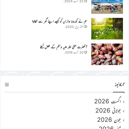
22 اگست 2024ء
ہم نے کورونا وائرس کو کیسے اپنے گھر سے نکالا؟
21 اپریل 2020ء
آنحضرت صلی اللہ علیہ وسلم کے بعض نسخے
20 اگست 2019ء
آرکائیوز
اگست 2026
جولائی 2026
جون 2026
مئی 2026