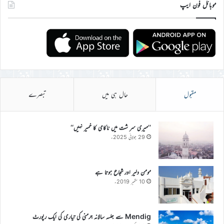
موبائل فون ایپ
مقبول
حال ہی میں
تبصرے
’’میری سر شت میں ناکامی کا خمیر نہیں‘‘
29 جولائی 2025ء
مومن دلیر اور شجاع ہوتا ہے
10 ستمبر 2019ء
Mendig سے جلسہ سالانہ جرمنی کی تیاری کی ایک رپورٹ