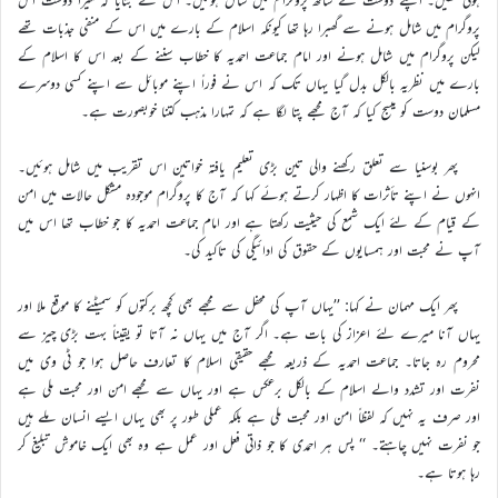
پروگرام میں شامل ہونے سے گھبرا رہا تھا کیونکہ اسلام کے بارے میں اس کے منفی جذبات تھے
لیکن پروگرام میں شامل ہونے اور امام جماعت احمدیہ کا خطاب سننے کے بعد اس کا اسلام کے
بارے میں نظریہ بالکل بدل گیا یہاں تک کہ اس نے فوراً اپنے موبائل سے اپنے کسی دوسرے
مسلمان دوست کو میسج کیا کہ آج مجھے پتا لگا ہے کہ تمہارا مذہب کتنا خوبصورت ہے۔
پھر بوسنیا سے تعلق رکھنے والی تین بڑی تعلیم یافتہ خواتین اس تقریب میں شامل ہوئیں۔
انہوں نے اپنے تأثرات کا اظہار کرتے ہوئے کہا کہ آج کا پروگرام موجودہ مشکل حالات میں امن
کے قیام کے لئے ایک شمع کی حیثیت رکھتا ہے اور امام جماعت احمدیہ کا جو خطاب تھا اس میں
آپ نے محبت اور ہمسایوں کے حقوق کی ادائیگی کی تاکید کی۔
پھر ایک مہمان نے کہا: ’’یہاں آپ کی محفل سے مجھے بھی کچھ برکتوں کو سمیٹنے کا موقع ملا اور
یہاں آنا میرے لئے اعزاز کی بات ہے۔ اگر آج میں یہاں نہ آتا تو یقیناً بہت بڑی چیز سے
محروم رہ جاتا۔ جماعت احمدیہ کے ذریعہ مجھے حقیقی اسلام کا تعارف حاصل ہوا جو ٹی وی میں
نفرت اور تشدد والے اسلام کے بالکل برعکس ہے اور یہاں سے مجھے امن اور محبت ملی ہے
اور صرف یہ نہیں کہ لفظاً امن اور محبت ملی ہے بلکہ عملی طور پر بھی یہاں ایسے انسان ملے ہیں
جو نفرت نہیں چاہتے۔ ‘‘ پس ہر احمدی کا جو ذاتی فعل اور عمل ہے وہ بھی ایک خاموش تبلیغ کر
رہا ہوتا ہے۔