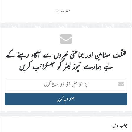
٭…٭…٭
مختلف مضامین اور جماعتی خبروں سے آگاہ رہنے کے
لیے ہمارے نیوز لیٹر کو سبسکرائب کریں
اپنا
ای
میل
آئی
ڈی
درج
کریں
جواب دیں