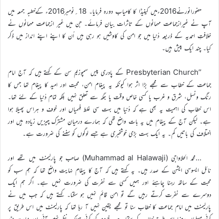
حضورانورنے2016ءمیں کینیڈا کا کامیاب دورہ فرمایا۔ 18؍نومبر2016ء کےخطبہ جمعہ میں
آپ نے غیرازجماعت مہمانوں کے تاثرات بیان فرمائے۔ جن میں غیر ازجماعت مہمانوں نے
خلافتِ احمدیہ کے ذریعہ دُنیا میں جو امن کی کاوشیں ہو رہی ہیں اُن کا اپنے اپنے انداز میں ذکر
کیا۔ چند ایک پیش ہیں۔
’’Presbyterian Church کے پادری پیس سمپوزیم سن کے کہتے ہیں کہ آج امام
جماعت کے خطاب سے مجھے بڑا اثر ہوا کیونکہ یہ پیغام امن، محبت اور امید کا پیغام تھا جس کا
رنگ ونسل، شرق و غرب یا کسی خاص وقت یا جگہ سے تعلق نہیں بلکہ تمام دُنیا کے لئے تھا۔
اس خطاب کی اہمیت یہ بھی ہے کہ دُنیا میں بہت سی غلط فہمیاں اور خوف و ہراس پھیلا ہوا
ہے۔ لیکن آج کے پیغام میں یہ بات واضح تھی کہ ہمارے درمیان مشترک چیزیں زیادہ ہیں اور
اختلاف کی باتیں کم۔ یہ ایک بہت بڑی خوشخبری ہے جسے لوگوں کو سننے کی ضرورت ہے۔
…محمد الحلاواجی (Muhammad al Halawaji) صاحب جو پارلیمنٹ میں تھے اور
نائل ایسوسی ایشن کے صدر ہیں۔ یہ کہتے ہیں کہ آج کا پیغام نہایت واضح تھا کہ ہم سب کو
محبت کے ساتھ رہنا چاہئے اور ہمیں کسی سے نفرت کی ضرورت نہیں ہے۔ اگر ہم ایک
دوسرے سے نفرت کرتے رہیں گے تو امن قائم نہیں ہو سکتا۔ کہتے ہیں کہ جب میں نے
پارلیمنٹ میں امام جماعت کا خطاب سنا تو مجھے یقین نہیں آ رہا تھا کہ پارلیمنٹ میں اس طریق پر
کوئی مسلمان رہنما اس طرح خطاب کر سکتا ہے۔ خوف کی کوئی جھلک نظر نہیں آئی اور نہایت نڈر