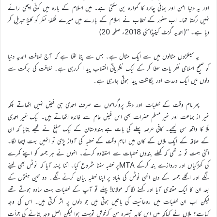
اور یہ دنیا امن اور بھائی چارہ کا گہوارہ بن سکتی ہے۔ میں اسلام کے بارہ میں کوئی اچھی رائے
نہیں رکھتا تھا۔ اب حضور کے خطاب نے اسلام کے بارے میں میرے نقطۂ نظر کو کلیۃً تبدیل کر
دیا ہے۔ ‘‘(احمدیہ گزٹ کینیڈامئی 2018ء صفحہ 20)
یہ سینکڑوں مثالوں میں سے ایک مثال ہے۔ جس سے پتا لگتا ہے کہ آج خلافت احمدیہ دنیا
کو صحیح اسلامی نظر یات عطا کر کے ایک نظریاتی انقلاب پید ا کررہی ہے۔ خلافت کی برکت سے
دلوں میں ایک وحدت اور یگانگت پیدا ہوتی جارہی ہے۔
پھرامام وقت کے خطبات اور دیگر پروگراموں سے صرف احمدی ہی فیض نہیں اٹھاتے بلکہ
غیر از جماعت اور غیر مسلم حضرات بھی اس فیض عام سے فائدہ اٹھاتے ہیں۔ ایک غیر احمدی
ملّا کا واقعہ سن لیجیے۔ کافی عرصہ پہلے کی بات ہے ہندوستان کے ایک مبلغ نے مجھے بتایا کہ ان
کے علاقہ کے ایک ملاں کے کان میں امامِ وقت کے خطبہ کی آواز پڑی تو انہیں بہت اچھا لگا۔
اتنی ہمت تو نہ تھی کہ کھلے بندوں خطبات سے استفادہ کرتے۔ انہوں نے ہر جمعہ کو اپنے کمرے
کی کھڑکیاں اور دروازے بند کرکے MTAپر خطبہ سننا شروع کیا۔ اتنا پسند آیا کہ نوٹس بھی لینے
لگے اور اگلے جمعہ کے دن انہی نوٹس کی بنیاد پر اپنا خطبہ بیان کرنے لگے۔ دو تین ہفتوں کے
بعد ان کا ایک مقتدی آیا اور کہنے لگا کہ مولانا! پہلے تو آپ کے خطبات بہت سادہ ہوتے تھے
لیکن اب ان خطبات میں روحانیت کی باتیں ہوتی ہیں جو دلوں پر اثر کرتی ہیں۔ اس کی وجہ
کیاہے؟ ملاں نے کہاکہ میں اس کایہ تبصرہ سن کرخوش توبہت ہوا لیکن اصل وجہ بتانے کی جرأت