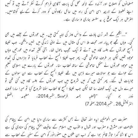
مسلمانوں کو اصلاح اور آئندہ کے لائحہ عمل کی بابت آگاہی فراہم کرتے نظر آتے ہیں تو کہیں
اپنے خطوط کے ذریعہ اسی امن کی راہ میں حائل رکاوٹوں کو دور کرنے کےلیے کوشاںہیں۔
الغرض ہر ایک موقع پر یہ سلسلہ جاری و ساری ہے۔
’’…بیلجیم کے شہر ٹرن ہاؤٹ کے وائس میئر کی اہلیہ کہتی ہیں۔ مَیں عورتوں کے جلسے میں بھی
گئی۔ وہاں مجھے جو پیار اور محبت ملا اس کی مثال میں نے اپنی زندگی میں نہیں دیکھی۔ جب خلیفۃ
المسیح عورتوں کے جلسہ گاہ میں آئے تو ایک عجیب ماحول تھا۔ اتنی کثیر تعداد میں عورتیں وہاں
موجود تھیں لیکن ہر طرف خاموشی تھی۔ پھر جب خلیفۃ المسیح نے خطاب فرمایا تو ہزاروں کی تعداد
میں موجود عورتوں نے مکمل خاموشی کے ساتھ خطاب سنا۔ عورتوں کے بارے میں اسلامی تعلیم
کے حوالے سے جو سوالات میرے ذہن میں تھے خلیفۃ المسیح کے خطاب سے ان سوالوں کے
جوابات مل گئے۔ پھر کہتی ہیں کہ مَیں شروع میں جب عورتوں کے جلسہ گاہ میں گئی تھی تو
میرے دل میں ایک خوف سا تھا لیکن جب خلیفۃ المسیح کا خطاب سننا شروع کیا تو میرا سارا خوف
دُور ہو گیا۔ ‘‘(خطبہ جمعہ فرمودہ5؍ستمبر2014ء مطبوعہ الفضل
انٹرنیشنل26؍ستمبر2014ءصفحہ7)
حضرت امیر المومنین ایدہ اللہ تعالیٰ نے جس کثرت سے ساری دنیا میں امن کے پیغام کی
اشاعت اور مشرق و مغرب اور شمال و جنوب میں اسلام کے عافیت بخش پیغام کی منادی کی ہے
اس کا اتنا گہرا تاثر قائم ہوا ہے کہ اب اِن ملکوں میں حضورانور کو امن کے سفیر کے خطاب سے