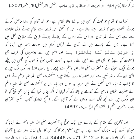
نہ کر سکا!(عالم اسلام اور احمدیت از عبدالماجد طاہر صاحب الفضل انٹرنیشنل10؍ستمبر2021ء)
خلافت کا نظام جو خوف کو امن میں بدلنے والا نظام ہے، جو اللہ تعالیٰ کی رضا حاصل کرتے
ہوئے تمکنت دین کا ذریعہ بننے والا ہے، اس کا تعلق اس ذریعہ سے قائم ہونے والی خلافت
سے ہے جس نے اللہ تعالیٰ اور اس کے رسول کے بتائے ہوئے طریق کے مطابق عمل میں
آنا ہے۔ جس کے بارے میں اللہ تعالیٰ نے قرآن کریم میں سورت جمعہ میں فرمایا کہ
اور انہی میں سے دوسروں کی طرف بھی
وَاٰخَرِیْنَ مِنْھُمْ لَمَّا یَلْحَقُوْا بِھِمْ
(مبعوث کیا ہے) جو ابھی ان سے نہیں ملے۔ جب یہ آیت نازل ہوئی تو صحابہ کی مجلس میں بیٹھے
ہوئے ایک صحابی نے آنحضرت صلی اللہ علیہ وسلم سے پوچھا۔ یا رسول اللہ! وہ کون لوگ ہیں جو
ابھی ان کے ساتھ نہیں ملے اور صحابہ کا درجہ رکھتے ہیں؟ آنحضرت صلی اللہ علیہ وسلم نے اس
کا جواب نہ دیا۔ اس شخص نے تین مرتبہ یہ سوال دہرایا۔ اس پر آنحضرت صلی اللہ علیہ وسلم
نے حضرت سلمان فارسی کے کندھے پر ہاتھ رکھ کر فرمایا کہ اگر ایمان ثریّا کے پاس بھی پہنچ گیا تو
ان لوگوں میں سے کچھ لوگ اسے واپس لے کر آئیں گے۔ (صحیح البخاری کتاب تفسیر القرآن
باب وآخرین منھم لما یلحقوا بھم الخ حدیث 4897)
اور آخرین کے مقام کے بارے میں ایک موقع پر آنحضرت صلی اللہ علیہ وسلم نے فرمایا کہ
میری اُمّت ایک مبارک اُمّت ہے۔ یہ نہیں معلوم ہو گا کہ اس کا اوّل زمانہ بہتر ہے یا آخری
زمانہ۔ (کنز العمال جلد 6 جزء 12 صفحہ 71حدیث 34446 باب فی فضائل ھذہ الامۃ المرحومۃ