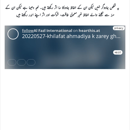
یہ شخص جادوگر نہیں لیکن ان کے الفاظ جادوکا سا اثر رکھتے ہیں۔ لہجہ دھیما ہے لیکن ان کے
منہ سے نکلنے والے الفاظ غیر معمولی طاقت، شوکت اور اثر اپنے اندر رکھتے ہیں