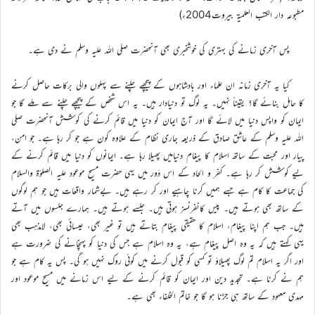
مطبوعہ دار الکتب العلمیۃ بیروت2004ء)
پس آخری زمانے کی بہتری کی خوشخبری بھی آنحضرت صلی اللہ علیہ وسلم نے دی ہے۔
کیا یہ آخری زمانہ ان علماء اور بادشاہوں کے پیچھے چلنے سے پہلوں والی برکات حاصل کرنے
کا حامل بنائے گا؟ یقیناً نہیں۔ یہ لوگ تو دنیادار ہیں۔ یہ اس شخص کے پیچھے چلنے سے ملے گا جو
ایمان کو واپس دنیا میں لائے گا اور آج ایمان کو دنیا میں قائم کرنے کی کوشش آنحضرت صلی
اللہ علیہ وسلم کے عاشق صادق کے ذریعہ جاری نظام کے علاوہ کون ہے جو کر رہا ہے۔ جو امن،
پیار اور محبت کے ساتھ اسلام کا پیغام دنیامیں پھیلا رہا ہے۔ ایمانوں کو دنیا میں قائم کرنے کے
لیے کوشش کر رہا ہے۔ کفر و الحاد کے اس دَور میں یہی حضرت مسیح موعود علیہ الصلوٰۃ والسلام
کی جماعت کا کام ہے جسے ہمیں کرنا چاہیے اور کر رہے ہیں۔ بےشمار واقعات ہیں جو ہم لوگوں
کے ساتھ بھی ہوتے ہیں۔ پیس کانفرنسز ہوتی ہیں۔ جلسے ہوتے ہیں۔ ہمارے جلسوں میں آتے
ہیں۔ جب ہم اپنا پیغام، اسلام کا حقیقی پیغام بتاتے ہیں تو غیر بھی، عیسائی بھی، لامذہب بھی
یہی کہتے ہیں کہ یہ وہ اصل پیغام ہے، یہ وہ اسلام ہے جس کی دنیا کو پہنچانے کی ضرورت ہے
اور اگر یہ اسلام تم لوگ پھیلاؤ تو کسی کو قبول کرنے میں کوئی روک نہیں ہو گی۔ پس یہ کام ہے جو
ہم نے کرنا ہے۔ تجدید دین اور ایمان کو قائم کرنے کے لیے اس زمانے میں مسیح موعود اور
مہدی معہود کے ساتھ ہی جڑنا ہو گا جو خاتم الخلفاء بھی ہے۔