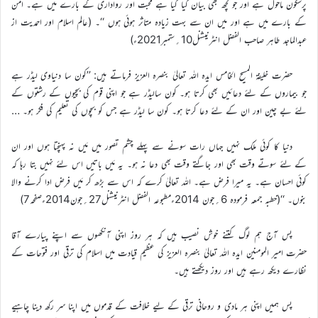
پرسکون ماحول ہے اور جو کچھ بھی بیان کیا گیا ہے محبت اور رواداری کے بارے میں ہے۔ امن
کے بارے میں ہے اور میں ان سے بہت زیادہ متاثر ہوئی ہوں ‘‘۔ (عالم اسلام اور احمدیت از
عبدالماجد طاہر صاحب الفضل انٹرنیشنل10؍ستمبر2021ء)
حضرت خلیفۃ المسیح الخامس ایدہ اللہ تعالیٰ بنصرہ العزیز فرماتے ہیں: ’’کون سا دنیاوی لیڈر ہے
جو بیماروں کے لئے دعائیں بھی کرتا ہو۔ کون سالیڈر ہے جو اپنی قوم کی بچیوں کے رشتوں کے
لئے بے چین اور ان کے لئے دعا کرتا ہو۔ کون سا لیڈر ہے جس کو بچوں کی تعلیم کی فکر ہو۔ …
دنیا کا کوئی ملک نہیں جہاں رات سونے سے پہلے چشم تصور میں مَیں نہ پہنچتا ہوں اور ان
کے لئے سوتے وقت بھی اور جاگتے وقت بھی دعا نہ ہو۔ یہ مَیں باتیں اس لئے نہیں بتا رہا کہ
کوئی احسان ہے۔ یہ میرا فرض ہے۔ اللہ تعالیٰ کرے کہ اس سے بڑھ کر مَیں فرض ادا کرنے والا
بنوں۔ ‘‘(خطبہ جمعہ فرمودہ 6؍جون 2014ءمطبوعہ الفضل انٹرنیشنل27؍جون2014ءصفحہ7)
پس آج ہم لوگ کتنے خوش نصیب ہیں کہ ہر روز اپنی آنکھوں سے اپنے پیارے آقا
حضرت امیر المومنین ایدہ اللہ تعالیٰ بنصرہ العزیز کی عظیم قیادت میں اسلام کی ترقی اور فتوحات کے
نظارے دیکھ رہے ہیں اور روز دیکھتے ہیں۔
پس ہمیں اپنی ہر مادی و روحانی ترقی کے لیے خلافت کے قدموں میں اپنا سر رکھ دینا چاہیے