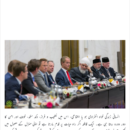
انسانی زندگی خواہ انفرادی ہو یا اجتماعی، اس میں نشیب و فراز، دکھ سکھ، خوف اور امن کا
دور دورہ رہتا ہی ہے۔ ایک قافلہ اگر راہ حیات پر قدم مارتا ہے تو اپنی منزل کے حصول میں