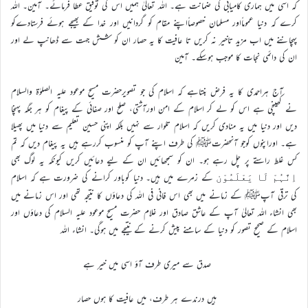
کہ اسی میں ہماری کامیابی کی ضمانت ہے۔ اللہ تعالیٰ ہمیں اس کی توفیق عطا فرمائے۔ آمین۔ اللہ
کرے کہ دنیا عموماًاور مسلمان خصوصاًاپنے مقام کو گردانیں اور خدا کے بھیجے ہوئے فرستادےکو
پہچاننے میں اب مزید تاخیر نہ کریں تا عافیت کا یہ حصار ان کو شش جہت سے ڈھانپ لے اور
ان کی دائمی نجات کا موجب ہوسکے۔ آمین
آج ہراحمدی کا یہ فرض بنتاہے کہ اسلام کی جو تصویرحضرت مسیح موعود علیہ الصلوٰۃ والسلام
نے کھینچی ہے اس کو لے کر اسلام کے امن اورآشتی، صلح اور صفائی کے پیغام کو ہر جگہ پہنچا
دیں اور دنیا میں یہ منادی کریں کہ اسلام تلوار سے نہیں بلکہ اپنی حسین تعلیم سے دنیا میں پھیلا
ہے۔ اوراپنوں کوجو آنحضرتﷺ کی طرف اپنے آپ کو منسوب کررہے ہیں یہ پیغام دیں کہ تم
کس غلط راستے پر چل رہے ہو۔ ان کو سمجھائیں ان کے لیے دعائیں کریں کیونکہ یہ لوگ بھی
کے زمرے میں ہیں۔ دنیا کوباور کرانے کی ضرورت ہے کہ اسلام
اِنَّہُمْ لَا یَعْلَمُوْن
کی ترقی آپﷺ کے زمانے میں بھی اس فانی فی اللہ کی دعاؤں کا نتیجہ تھی اور اس زمانے میں
بھی انشاء اللہ تعالیٰ آپ کے عاشق صادق اور غلام حضرت مسیح موعود علیہ السلام کی دعاؤں اور
اسلام کے صحیح تصور کو دنیا کے سامنے پیش کرنے کے نتیجے میں ہوگی۔ انشاء اللہ
صدق سے میری طرف آؤ اسی میں خیر ہے
ہیں درندے ہر طرف، میں عافیت کا ہوں حصار