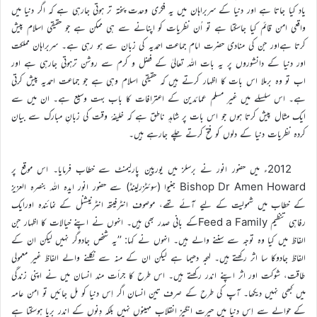
یاد کیا جاتا ہے اور دنیا کے سربراہان میں یہ فکری وحدت پختہ تر ہوتی جارہی ہے کہ اگر دنیا میں
واقعی امن قائم کیا جاسکتا ہے تو اُن نظریات کو اپنانے سے ہی ممکن ہے جو حقیقی اسلام پیش
کرتا ہےاور جن کی منادی حضرت امام جماعت احمدیہ کی زبان سے ہو رہی ہے۔ سربراہان مملکت
اور دنیا کے دانشوروں پر یہ بات اللہ تعالیٰ کے فضل و کرم سے روشن ترہوتی جارہی ہے اور
اب تو وہ برملا اس بات کا اظہار کرتے ہیں کہ حقیقی اسلام وہی ہے جو جماعت احمدیہ پیش کرتی
ہے۔ اس سلسلے میں غیر مسلم عمائدین کے اعترافات کا باب بہت وسیع ہے۔ ان میں سے
ایک مثال پیش کرتا ہوں جو اس بات پر شاہدِ ناطق ہے کہ خلیفۂ وقت کی زبانِ مبارک سے بیان
کردہ نظریات دنیا کے دلوں کو فتح کرتے چلے جارہے ہیں۔
2012ء میں حضور انور نے برسلز میں یورپین پارلیمنٹ سے خطاب فرمایا۔ اس موقع پر
Bishop Dr Amen Howard جنیوا (سوئٹزرلینڈ) سے حضور انور ایدہ اللہ بنصرہ العزیز
کے خطاب میں شمولیت کے لیے آئے تھے، موصوف انٹرفیتھ انٹرنیشنل کے نمائندہ اورایک
رفاہی تنظیم Feed a Familyکے بانی صدر بھی ہیں۔ انہوں نے اپنے خیالات کا اظہار جن
الفاظ میں کیا وہ توجہ سے سننے والے ہیں۔ انہوں نے کہا: ’’یہ شخص جادوگر نہیں لیکن ان کے
الفاظ جادوکا سا اثر رکھتے ہیں۔ لہجہ دھیما ہے لیکن ان کے منہ سے نکلنے والے الفاظ غیر معمولی
طاقت، شوکت اور اثر اپنے اندر رکھتے ہیں۔ اس طرح کا جرأت مند انسان میں نے اپنی زندگی
میں کبھی نہیں دیکھا۔ آپ کی طرح کے صرف تین انسان اگر اِس دنیا کو مل جائیں تو امن عامہ
کے حوالے سے اِس دنیا میں حیرت انگیز انقلاب مہینوں نہیں بلکہ دِنوں کے اندر برپا ہوسکتا ہے