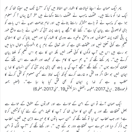
پھر ایک مہمان نے اپنے خیالات کا اظہار ان الفاظ میں کیا کہ ’’آج تک میں سوچتا تھا کہ ہم
ایک خدا کو مانتے ہیں۔ مختلف مذاہب نے مختلف راستے دکھائے ہیں مگر آج یہاں آ کر معلوم
ہوا ہے کہ مذہب نے تو بڑے مشترکہ راستے بتائے ہیں اور امام جماعت احمدیہ نے اس بات کو
بڑی خوبصورتی سے بیان کیا ہے‘‘۔ کہنے لگا ’’مجھے یہ بات پسند آئی کہ انہوں نے بڑے واضح طور
پر باقی تشدد پسند مسلمانوں اور داعش وغیرہ سے دوری کا اظہار کیا اور ہمیں بتایا کہ ان کا اسلامی
تعلیم سے کوئی تعلق نہیں اور حقیقت یہی ہے کہ اللہ تعالیٰ کے نام پر جو افسوسناک اعمال دنیا میں
ہو رہے ہیں اس میں آپ لوگوں کا کوئی قصور نہیں بلکہ ان کا ہے جو اس تعلیم کو غلط بیان
کرتے ہیں‘‘۔ پھر کہنے لگے کہ ’’یہ ہم سب کا کام ہے کہ محبت اور اخوت سے اس فتنے کے
خلاف کھڑے ہوں ‘‘۔ کہنے لگے ’’مجھے آپ کی یہ بات بھی بڑی پسند آئی کہ کسی انسان کا خدا پر
ایمان نہیں ہو سکتا اگر وہ قتل و غارت کرے کیونکہ ایک لحاظ سے کسی معصوم کو قتل کرنے کا
مطلب یہ ہے کہ خدا پر ایمان کو بھی قتل کیا جا رہا ہے‘‘۔ (خطبہ جمعہ
فرمودہ28؍اپریل2017ءمطبوعہ الفضل انٹرنیشنل19؍مئی2017ءصفحہ6)
ایک مہمان آئے تو ان کے امن کے حوالے سے اور عورتوں کے حقوق کے حوالے سے
بعض تحفظات تھے اور یہ بھی ان کا سوال تھا کہ آپ کا خلیفہ امن کے لئے کیا کوششیں کرتا
ہے؟ اور جب خطاب سن لیا تو کہنے لگے کہ ’’ان سب باتوں کا جو میرے ذہن میں تھیں، خطاب
میں ذکر کر دیا اور میرے سب تحفظات دور ہو گئے ہیں ‘‘۔ اور کہنے لگے کہ ’’آپ لوگ تو امن