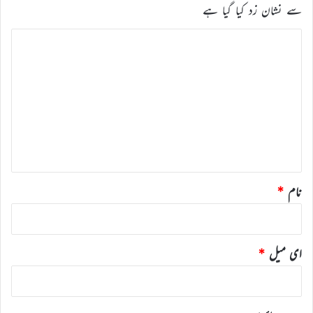
سے نشان زد کیا گیا ہے
ت
ب
ص
ر
ہ
*
نام
*
ای میل
*