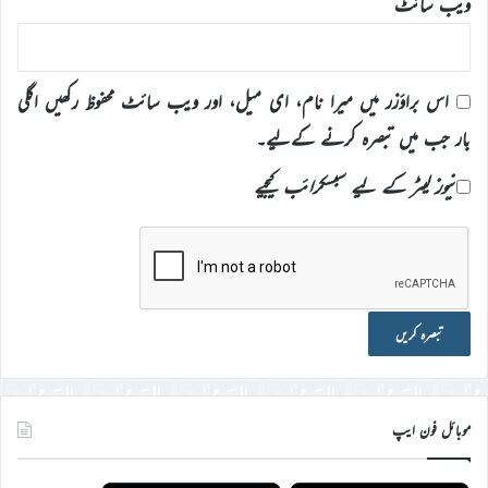
ویب‌ سائٹ
اس براؤزر میں میرا نام، ای میل، اور ویب سائٹ محفوظ رکھیں اگلی
بار جب میں تبصرہ کرنے کےلیے۔
نیوز لیٹر کے لیے سبسکرائب کیجیے
موبائل فون ایپ