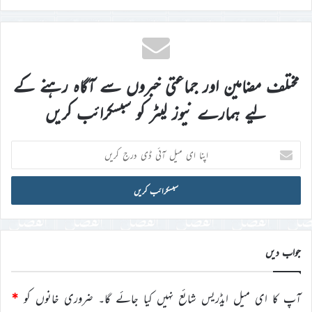
مختلف مضامین اور جماعتی خبروں سے آگاہ رہنے کے
لیے ہمارے نیوز لیٹر کو سبسکرائب کریں
اپنا
ای
میل
آئی
ڈی
درج
کریں
جواب دیں
آپ کا ای میل ایڈریس شائع نہیں کیا جائے گا۔
ضروری خانوں کو
*