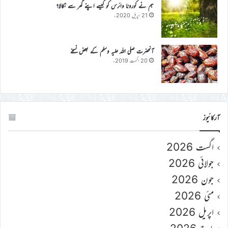
ہم نے کورونا وائرس کو کیسے اپنے گھر سے نکالا؟
21 اپریل 2020ء
آنحضرت صلی اللہ علیہ وسلم کے بعض نسخے
20 اگست 2019ء
آرکائیوز
اگست 2026
جولائی 2026
جون 2026
مئی 2026
اپریل 2026