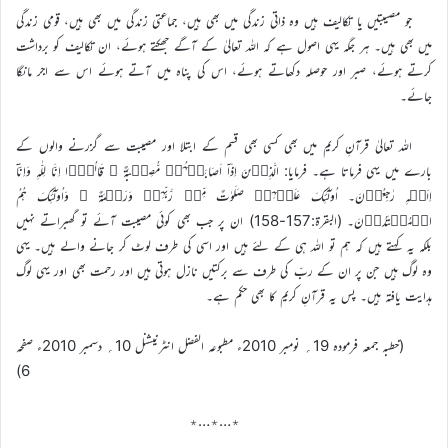
جو مصیبتیں یا تکالیف ہیں وہ ذاتی زندگی میں بھی ہیں، جماعتی زندگی میں بھی ہیں، قومی زندگی
میں بھی ہیں۔ ہر جگہ یہی اصول ہے کہ اللہ تعالیٰ کے آگے جھکتے ہوئے، ان تکالیف کو برداشت
کرتے ہوئے، صبر اور حوصلہ دکھاتے ہوئے، اس کی پناہ میں آتے ہوئے اس سے اجر مانگا
جائے۔
اللہ تعالیٰ قرآنِ کریم میں بھی کسی بھی قسم کے ابتلا اور مصیبت سے گزرنے والوں کے
بارے میں یہی فرماتا ہے۔ فرمایا: الَّذِیۡنَ اِذَاۤ اَصَابَتۡہُمۡ مُّصِیۡبَۃٌ ۙ قَالُوۡۤا اِنَّا لِلّٰہِ وَاِنَّاۤ
اِلَیۡہِ رٰجِعُوۡنَ۔ اُولٰٓئِکَ عَلَیۡہِمۡ صَلَوٰتٌ مِّنۡ رَّبِّہِمۡ وَرَحۡمَۃٌ ۟ وَاُولٰٓئِکَ ہُمُ
الۡمُہۡتَدُوۡنَ۔ (البقرۃ:157-158) ان پر جب بھی کوئی مصیبت آئے تو گھبراتے نہیں
بلکہ یہ کہتے ہیں کہ ہم تو اللہ ہی کے لئے ہیں اور اسی کی طرف لوٹ کر جانے والے ہیں۔ یہی
وہ لوگ ہیں جن پر ان کے ربّ کی طرف سے برکتیں نازل ہوتی ہیں اور رحمت بھی اور یہی لوگ
ہدایت یافتہ ہیں۔ پس یہ قرآنِ کریم کا بھی حکم ہے۔
(خطبہ جمعہ فرمودہ 19؍ نومبر 2010ء مطبوعہ الفضل انٹرنیشنل 10؍ دسمبر 2010ء صفحہ
6)
٭…٭…٭