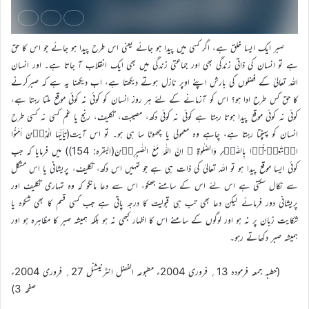
صبر ایک ایسا خلق ہے، اگر کسی میں پیدا ہو جائے یعنی اس طرح پیدا ہو جائے جو اس کا حق
ہے تو انسان کی ذاتی زندگی بھی اور جماعتی زندگی میں بھی ایک انقلاب آ جاتا ہے۔ اور انسان
اللہ تعالیٰ کے فضلوں کی بارش اپنے اوپر نازل ہوتے دیکھتا ہے، اب دیکھنا یہ ہے کہ صبرکرنے
کا حق کس طرح ادا ہو؟ اس کو آزمانے کے لئے ہر روز انسان کو کوئی نہ کوئی موقع ملتا رہتا ہے،
کوئی نہ کوئی موقع پیدا ہوتا رہتا ہے کوئی نہ کوئی دکھ، مصیبت، تکلیف، رنج یا غم کسی نہ کسی طرح
انسان کو پہنچتا رہتا ہے، چاہے وہ معمولی یا چھوٹا سا ہی ہو۔ تو اس آیت(یٰۤاَیُّہَا الَّذِیۡنَ اٰمَنُوا
اسۡتَعِیۡنُوۡا بِالصَّبۡرِ وَالصَّلٰوۃِ ؕ اِنَّ اللّٰہَ مَعَ الصّٰبِرِیۡنَ(البقرہ: 154)) میں فرمایا کہ جب
کوئی ایسا موقع پیدا ہو تو اللہ تعالیٰ کی ذات ہی ہے جو تمہیں اس دکھ، تکلیف، پریشانی یا اس مشکل
سے نکال سکتی ہے اس لئے اس کے سامنے جھکو، اس سے دعا مانگو کہ وہ تمہاری تکلیف اور
پریشانی دور فرمائے لیکن دعا بھی تب ہی قبولیت کا درجہ پاتی ہے جب کسی قسم کا بھی شکوہ یا
شکایت زبان پر نہ ہو اور لوگوں کے سامنے اس کا اظہار کبھی نہ ہو بلکہ ہمیشہ صبر کا مظاہرہ ہو اور
ہمیشہ صبر دکھاتے رہو۔
(خطبہ جمعہ فرمودہ 13؍ فروری 2004ء مطبوعہ الفضل انٹرنیشنل 27؍ فروری 2004ء
صفحہ 3)