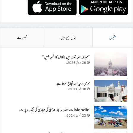
مقبول
حال ہی میں
تبصرے
’’میری سر شت میں ناکامی کا خمیر نہیں‘‘
29 جولائی 2025ء
مومن دلیر اور شجاع ہوتا ہے
10 ستمبر 2019ء
Mendig سے جلسہ سالانہ جرمنی کی تیاری کی ایک رپورٹ
22 اگست 2024ء