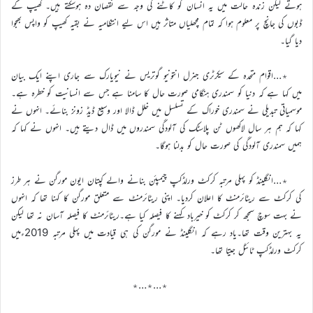
ہوتے لیکن زندہ حالت میں یہ انسان کو کاٹنے کی وجہ سے نقصان دہ ہوسکتے ہیں۔ کھیپ کے
ڈبوں کی جانچ پر معلوم ہوا کہ تمام مچھلیاں متاثر ہیں اس لیے انتظامیہ نے بقیہ کھیپ کو واپس بھجوا
دیا گیا۔
٭…اقوام متحدہ کے سیکرٹری جنرل انتونیو گوتریس نے نیویارک سے جاری اپنے ایک بیان
میں کہا ہے کہ دنیا کو سمندری ہنگامی صورت حال کا سامنا ہے جس سے انسانیت کو خطرہ ہے۔
موسمیاتی تبدیلی نے سمندری خوراک کے تسلسل میں خلل ڈالا اور وسیع ڈیڈ زونز بنائے۔ انہوں نے
کہا کہ ہم ہر سال لاکھوں ٹن پلاسٹک کی آلودگی سمندروں میں ڈال دیتے ہیں۔ انہوں نے کہا کہ
ہمیں سمندری آلودگی کی صورت حال کو بدلنا ہوگا۔
٭…انگلینڈ کو پہلی مرتبہ کرکٹ ورلڈکپ چیمپئن بنانے والے کپتان ایون مورگن نے ہر طرز
کی کرکٹ سے ریٹائرمنٹ کا اعلان کردیا۔ اپنی ریٹائرمنٹ سے متعلق مورگن کا کہنا تھا کہ انہوں
نے بہت سوچ سمجھ کر کرکٹ کو خیرباد کہنے کا فیصلہ کیا ہے۔ریٹائرمنٹ کا فیصلہ آسان نہ تھا لیکن
یہ بہترین وقت تھا۔یاد رہے کہ انگلینڈ نے مورگن کی ہی قیادت میں پہلی مرتبہ 2019ءمیں
کرکٹ ورلڈکپ ٹائٹل جیتا تھا۔
٭…٭…٭