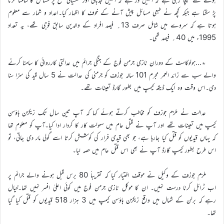
پڑ سکتا ہے جبکہ کچھ نے طبعی مسائل پیش آنے کے خوف کا اظہار کیا۔اعداد و شمار سے معلوم
ہوتا ہے کہ سروے میں شامل صرف 13؍ فیصد افراد کے والدین سابق فوجی تھے، یہ تعداد
1995ء میں 40؍ فیصد تھی۔
٭…ہولوکاسٹ کے دوران نازی جرمن فوج کے جنگی جرائم میں عدالتی کارروائی کا سامنا کرنے
والے سب سے زائد العمر مجرم 101 سالہ جوزف کو جرمنی کی عدالت نے 5 سال قید کی سزا سنا
دی۔اس وقت وہ ایک ڈیتھ کیمپ میں بطور گارڈ تعینات تھے۔
عدالت نے ملزم جوزف کو مخاطب کرتے ہوئے کہا کہ آپ تین سال تک زیکزن ہاؤسن
کیمپ میں تعینات تھے اور آپ نے قتل عام میں سہولت کار کا کردار ادا کیا۔آپ کو معلوم تھا
کہ یہاں قیدیوں کو قتل کیا جارہا ہے، جو بھی قیدی فرار کی کوشش کرتا اسے گولی مار دی جاتی، تو
اس طرح بطور کیمپ گارڈ آپ نے بھی اس قتل عام میں حصہ لیا۔
ملزم جوزف کے وکیل نے موقف اختیار کیا کہ تقریباً 80 برس قبل ہونے والے جرائم پر
اب ٹرائل کرنا درست نہیں۔ ان کا موکل نازی جرمن فوج میں کوئی اعلیٰ افسر نہیں تھا۔خیال
رہے کہ برلن کے شمال میں واقع زیکزن ہاؤسن کیمپ میں 3 ہزار 518 قیدیوں کو قتل کیا گیا
تھا۔