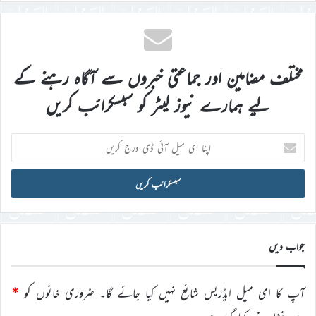
مختلف مضامین اور جماعتی خبروں سے آگاہ رہنے کے
لیے ہمارے نیوز لیٹر کو سبسکرائب کریں
اپنا
ای
میل
آئی
ڈی
درج
کریں
جواب دیں
آپ کا ای میل ایڈریس شائع نہیں کیا جائے گا۔
ضروری خانوں کو
*