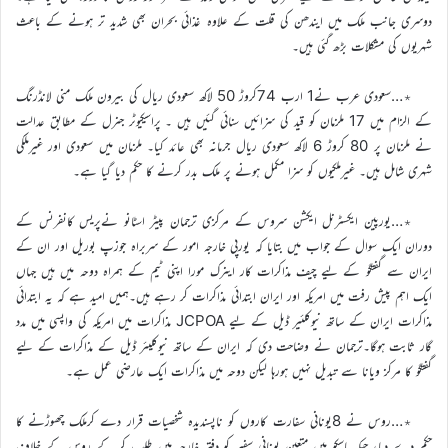
دوسری جانب ملک میں ایندھن کی قلت کے علاوہ غذائی بحران بھی شدید تر ہونے کے باعث
شہریوں کی مشکلات بڑھ گئی ہیں۔
٭…سعودی عرب نے1 ارب 74کروڑ 50 لاکھ سعودی ریال کی بیرون ملک منی لانڈرنگ
کے الزام میں 17 ملزمان کو قید کی سزائیں سنائی گئیں ہیں ۔ پراسیکیوٹر جنرل کے مطابق عدالت
نے ملزمان پر 80 کروڑ 6 لاکھ سعودی ریال جرمانہ بھی عائد کیا۔ ملزمان میں سعودی اور غیرملکی
شہری شامل ہیں۔ غیرملکیوں کو سزا مکمل ہونے پر ملک بدر کرنے کا حکم دیا گیا ہے۔
٭…یورپین ایکسٹرنل ایکشن سروس کے مرکزی ترجمان پیٹر اسٹانو نےپریس کانفرنس کے
دوران ایک سوال کے جواب میں بتایا کہ یورپی خارجہ امور کے سربراہ جوزپ بوریل اور ان کے
ایران سے گفتگو کے لیے چیف مذاکرات کار اینرک مورا اپنی ٹیم کے ہمراہ دوحہ میں ہیں جہاں
ایک اہم پیش رفت میں امریکہ اور ایران ابتدائی مذاکرات کر رہے ہیں۔ہمیں امید ہے کہ یہ ابتدائی
مذاکرات ایران کے ساتھ نیوکلئیر ڈیل کے لیے JCPOA مذاکرات میں امریکہ کی واپسی میں مدد
گار ثابت ہوگا۔ترجمان نے وضاحت دی کہ ایران کے ساتھ نیوکلیئر ڈیل کے مذاکرات کے لیے
گفتگو کا مرکز ویانا سے تبدیل نہیں ہورہا لیکن دوحہ میں مذاکرات ایک عارضی عمل ہے۔
٭…روس نے 8یونانی سفارت کاروں کو ناپسندیدہ شخصیات قرار دے کرملک چھوڑنے کا
حکم دے دیا، جبکہ ماسکو میں متعین یونانی سفیر کو دفتر خارجہ میں طلب کر کے روس کے خلاف