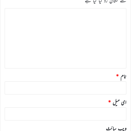
سے نشان زد کیا گیا ہے
ت
ب
ص
ر
ہ
*
نام
*
ای میل
*
ویب‌ سائٹ