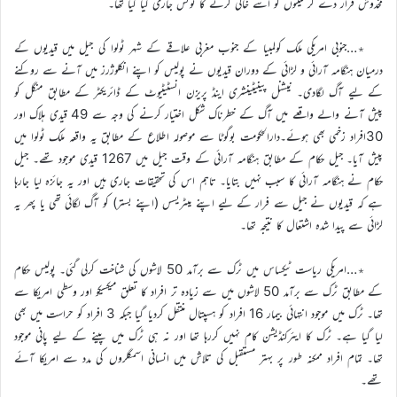
مخدوش قرار دے کر مکینوں کو اُسے خالی کرنے کا نوٹس جاری کیا گیا تھا۔
٭…جنوبی امریکی ملک کولمبیا کے جنوب مغربی علاقے کے شہر ٹولوا کی جیل میں قیدیوں کے
درمیان ہنگامہ آرائی و لڑائی کے دوران قیدیوں نے پولیس کو اپنے انکلوژرز میں آنے سے روکنے
کے لیے آگ لگادی۔ نیشنل پینیٹینشری اینڈ پریزن انسٹیٹیوٹ کے ڈائریکٹر کے مطابق منگل کو
پیش آنے والے واقعے میں آگ کے خطرناک شکل اختیار کرنے کی وجہ سے 49 قیدی ہلاک اور
30افراد زخمی بھی ہوئے۔دارالحکومت بوگوٹا سے موصولہ اطلاع کے مطابق یہ واقعہ ملک ٹولوا میں
پیش آیا۔ جیل حکام کے مطابق ہنگامہ آرائی کے وقت جیل میں 1267 قیدی موجود تھے۔ جیل
حکام نے ہنگامہ آرائی کا سبب نہیں بتایا۔ تاہم اس کی تحقیقات جاری ہیں اور یہ جائزہ لیا جارہا
ہے کہ قیدیوں نے جیل سے فرار کے لیے اپنے میٹریسس (اپنے بستر) کو آگ لگائی تھی یا پھر یہ
لڑائی سے پیدا شدہ اشتعال کا نتیجہ تھا۔
٭…امریکی ریاست ٹیکساس میں ٹرک سے برآمد 50 لاشوں کی شناخت کرلی گئی۔ پولیس حکام
کے مطابق ٹرک سے برآمد 50 لاشوں میں سے زیادہ تر افراد کا تعلق میکسیکو اور وسطی امریکا سے
تھا۔ ٹرک میں موجود انتہائی بیمار 16 افراد کو ہسپتال منتقل کردیا گیا جبکہ 3 افراد کو حراست میں بھی
لیا گیا ہے۔ ٹرک کا ایئرکنڈیشن کام نہیں کررہا تھا اور نہ ہی ٹرک میں پینے کے لیے پانی موجود
تھا۔ تمام افراد ممکنہ طور پر بہتر مستقبل کی تلاش میں انسانی اسمگلروں کی مدد سے امریکا آئے
تھے۔