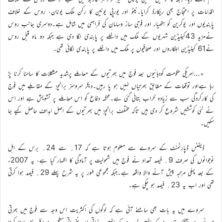
اقدامات پر احتجاج بھی ریکارڈ کرایا۔نیٹو اور یورپی یونین کا رکن ملک یونان، روس کے خلاف
پابندیوں اور یوکرین کو ہتھیار اور فوجی ساز وسامان کی فراہمی میں شامل ہے۔دوسری جانب روس
نےمزید 43کینیڈین شہریوں کے ملک میں داخلے پر پابندی لگا دی ہے جبکہ دو ماہ قبل روس
نے61 کینیڈین اہلکاروں اور صحافیوں پر ملک میں داخلے پر پابندی لگائی تھی۔
٭…امریکی حکومت کودہائیوں بعد فوج میں بھرتیوں کے معاملے پرشدید مشکلات کا سامنا کرنا پڑ
رہا ہےاور توقعات کے مطابق بھرتیاں نہیں ہو پا رہیں۔دیگر سروسز برانچز کے مقابلے میں فوج
کی کارکردگی سب سے زیادہ خراب بتائی گئی ہے۔محکمہ دفاع کو اس معاملے پر تشویش ہے اور اس
نے نئی کوششیں شروع کر دی ہیں تاکہ مختلف برانچز میں بھرتیوں کے اصل اہداف حاصل کیے جا
سکیں۔
ڈیفنس ڈپارٹمنٹ کے سروے سے معلوم ہوتا ہے کہ 17؍ سے 24؍ برس کے اہل
نوجوانوں کی صرف 9؍ فیصد تعداد نے فوج میں شمولیت پر آمادگی کا اظہار کیا ہے، یہ 2007ء
کے بعد پہلی مرتبہ پیش آنے والا واقعہ ہے۔جبکہ مجموعی طور پر یہ شرح پہلے 29؍ فیصد ہوا کرتی
تھی اور اب یہ 23؍ فیصد ہو چکی ہے۔
سروے میں یہ بات بھی سامنے آئی ہے کہ لوگوں کی اکثریت اس وجہ سے فوج میں بھرتی
ہونے سے ہچکچا رہی ہے کہ انہیں ڈر ہے کہ انہیں جذباتی اور نفسیاتی سطح پر مسائل کا سامنا کرنا