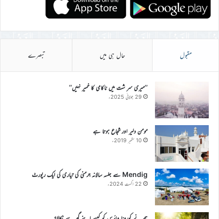
مقبول
حال ہی میں
تبصرے
’’میری سر شت میں ناکامی کا خمیر نہیں‘‘
29 جولائی 2025ء
مومن دلیر اور شجاع ہوتا ہے
10 ستمبر 2019ء
Mendig سے جلسہ سالانہ جرمنی کی تیاری کی ایک رپورٹ
22 اگست 2024ء
ہم نے کورونا وائرس کو کیسے اپنے گھر سے نکالا؟