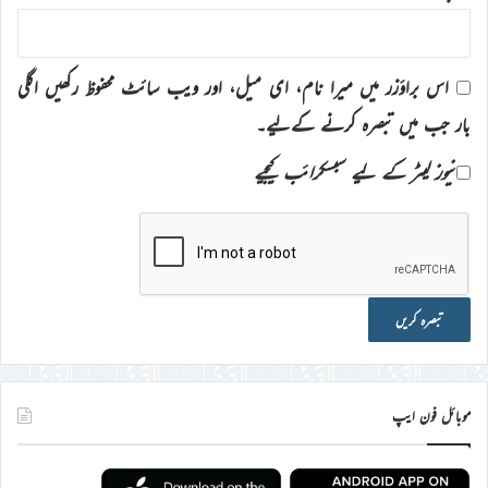
اس براؤزر میں میرا نام، ای میل، اور ویب سائٹ محفوظ رکھیں اگلی
بار جب میں تبصرہ کرنے کےلیے۔
نیوز لیٹر کے لیے سبسکرائب کیجیے
موبائل فون ایپ