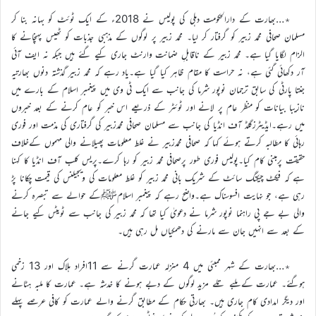
٭…بھارت کے دارالحکومت دہلی کی پولیس نے 2018ء کے ایک ٹوئٹ کو بہانہ بنا کر
مسلمان صحافی محمد زبیر کو گرفتار کر لیا۔ محمد زبیر پر لوگوں کے مذہبی جذبات کو ٹھیس پہنچانے کا
الزام لگایا گیا ہے۔ محمد زبیر کے ناقابلِ ضمانت وارنٹ جاری کیے گئے ہیں جبکہ نہ ایف آئی
آر دکھائی گئی ہے، نہ حراست کا مقام ظاہر کیا گیا ہے۔یاد رہے کہ محمد زبیر گذشتہ دنوں بھارتیہ
جنتا پارٹی کی سابق ترجمان نوپور شرما کی جانب سے ایک ٹی وی میں پیغمبر اسلام کے بارے میں
نازیبا بیانات کو منظر عام پر لانے اور ٹوئٹر کے ذریعے اس خبر کو عام کرنے کے بعد خبروں
میں رہے۔ایڈیٹرزگلڈ آف انڈیا کی جانب سے مسلمان صحافی محمدزبیر کی گرفتاری کی مذمت اور فوری
رہائی کا مطالبہ کرتے ہوئے کہا کہ صحافی محمدزبیر نے غلط معلومات پھیلانے والی مہموں کےخلاف
حقیقت پرمبنی کام کیا۔پولیس فوری طور پرصحافی محمد زبیر کو رہا کرے۔پریس کلب آف انڈیا کا کہنا
ہے کہ فیکٹ چیکنگ سائٹ کے شریک بانی محمد زبیر کو غلط معلومات کی ویجیلنس کی قیمت چکانا پڑ
رہی ہے، جو نہایت افسوسناک ہے۔واضح رہے کہ پیغمبر اسلامﷺکے حوالے سے تبصرہ کرنے
والی بے جے پی راہنما نوپور شرما نے دعویٰ کیا تھا کہ محمد زبیر کی جانب سے ٹویٹس کیے جانے
کے بعد سے انہیں جان سے مارنے کی دھمکیاں مل رہی ہیں۔
٭…بھارت کے شہر ممبئی میں 4 منزلہ عمارت گرنے سے 11افراد ہلاک اور 13 زخمی
ہوگئے۔ عمارت کے ملبے تلے مزید لوگوں کے دبے ہونے کا خدشہ ہے۔ عمارت کا ملبہ ہٹانے
اور دیگر امدادی کام جاری ہیں۔ بھارتی حکام کے مطابق گرنے والے عمارت کو کافی عرصے پہلے