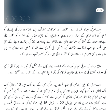
٭…امریکی سپریم کورٹ نے اسکولوں اور سرکاری عمارتوں میں باجماعت نماز کی پابندی کو
آئین کی پہلی ترمیم کے منافی قرار دےدیا جو ملازمین کے مذہبی عقائد کے احترام کو یقینی بناتی
ہےاور عقائد کے تحفظ کی ضمانت دیتی ہے۔6ججز نے باجماعت نماز کی اجازت دینے کے حق
میں فیصلہ دیا جب کہ3نے مخالفت کی، جسٹس نیل گورسچ نے لکھا کہ آئین اور ہماری بہترین
روایات باہمی احترام اور رواداری کا مشورہ دیتی ہیں، نہ کہ سنسر شپ اور دباؤ کا۔
واضح رہے کہ امریکی سپریم کورٹ کے قدامت پسند ججوں نے منگل کو ایک بار پھر آئینی ترمیم
کی دوبارہ تشریح کی جو سرکاری ملازمین کو کام کی جگہ اپنے عقیدے کے اظہار سے متعلق ہے۔
٭…سری لنکا میں ایندھن کی شدید قلت پیدا ہوگئی جس کے بعد ملک میں 10؍جولائی تک
لاک ڈاؤن نافذ کردیا گیا۔ پیٹرول اور ڈیزل کی عام فراہمی بند کر کے صرف ایمرجنسی شعبوں کو
ایندھن فراہم ہوگا جبکہ سرکاری ملازمین کو گھروں سے کام کرنے کی ہدایت بھی جاری کردی گئی
ہے۔ گذشتہ ہفتے سری لنکا میں پیٹرول 22 اور ڈیزل 15 فیصد مہنگا کیا گیا تھا۔رعایتی قیمت پر
ایندھن حاصل کرنے کے لیے سری لنکن حکومتی وفد نے قطر اور روس کا دورہ بھی کیا ہے۔