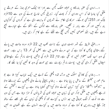
٭…اردن کی عقبہ بندرگاہ پر موجود مہلک گیس سے بھرا ہوا ٹینک بحری جہاز کے عرشے پر
منتقل کیا جارہا تھا کہ اس دوران گر کر پھٹ گیا۔ زہریلی گیس خارج ہونے کی وجہ سے 10افراد
ہلاک اور 251زخمی ہوگئے۔ سرکاری حکام نے شہریوں کو ہدایت دی ہے کہ گھروں کی کھڑکیاں
بند رکھیں اور گھر سے باہر نہ نکلیں۔ عقبہ بندرگاہ سے لوگوں کے انخلا کے لیے طیارے بھیج
دیے گئے ہیں، جبکہ خصوصی ٹیمیں گیس لیکیج سے نمٹنے کے لیے کام کر رہی ہیں۔
٭…جنوبی افریقہ کے شہر ایسٹ لندن کے نائٹ کلب میں 22 افراد مردہ حالت میں پائے
گئے۔مقامی پولیس کا کہنا ہے کہ ان مرنے والوں میں سے بعض کی عمر 13 برس ہے۔ موت
کی وجہ اب تک معلوم نہیں ہو سکی ہے۔تمام 22 افراد کی لاشیں پوسٹ مارٹم کے لیےمقامی
اسپتال منتقل کر دی گئی ہیں، پوسٹ مارٹم رپورٹ سے ہی موت کی وجہ کا تعین کیا جا سکے گا۔
٭…برطانیہ کی کاؤنٹی سفوک میں درآمد شدہ مچھلی کے ڈبے میں ایک نایاب کیڑا ملا ہے جو
عام طور پر میکسیکو کے ساحل پر پایا جاتا ہے ۔ برطانیہ پہنچائی جانے والی مچھلیوں کے اندر ملنے والا
یہ ’سیموتھوا ایکسیگوا‘ نامی کیڑا ’زبان کھانے والا کیڑا‘بھی کہلایا جاتا ہے۔یہ کیڑے انفیکشن کے
ذریعے مچھلیوں میں منتقل ہوکر ان کی زبان میں موجود خون کی شریانوں کو سڑا دیتا ہے جس کی وجہ
سے وہ ٹوٹ کر الگ ہوجاتی ہیں بعد ازاں یہ کیڑے خود کو مچھلی کی زبان کے بقیہ حصے کے ساتھ
جوڑ لیتے ہیں۔ماہرین کا کہنا ہے کہ مردہ حالت میں یہ کیڑے انسان کے لیے نقصان دہ نہیں