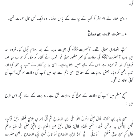
کی۔
راوی عطاء نے ام ذفر کو کعبہ کے پردے کے پاس دیکھا۔ وہ ایک لمبی کالی عورت تھی۔
٭…حضرت ثابت بن دحداحؓ
آپؓ انصاری صحابی تھے۔ آنحضرتﷺ کی ہجرت مدینہ کے بعد اسلام قبول کیا۔غزوہ احد
میں جب آنحضرتﷺ کی وفات کی خبر مشہور ہوئی تو انہوں نے کفار کو للکار کر جواب دیا اور
فرمایا کہ خدا تو موجود ہے اس کے لیے ہمیں لڑنا چاہیے۔ اسی بنا پر کفار نے آپ پر حملہ کیا اور
شدید زخمی کر دیا۔ بعض روایات کے مطابق اسی زخم سے بعد میں آپ کی وفات ہو گئی۔آپ کی
کوئی اولاد نہ تھی۔
صحیح مسلم میں آپ کی وفات کے موقع کی روایت ملتی ہے۔روایت کے الفاظ کچھ اس طرح
ہیں :
عَنْ جَابِرِ بْنِ سَمُرَةَ، قَالَ صَلَّى رَسُولُ اللّٰهِ عَلَى ابْنِ الدَّحْدَاحِ ثُمَّ أُتِيَ بِفَرَسٍ عُرْيٍ فَعَقَلَهُ رَجُلٌ فَرَكِبَهُ،
فَجَعَلَ يَتَوَقَّصُ بِهِ، وَنَحْنُ نَتَّبِعُهُ، نَسْعَى خَلْفَهُ، قَالَ: فَقَالَ رَجُلٌ مِنَ الْقَوْمِ إِنَّ النَّبِيَّ صَلَّى اللّٰهُ عَلَيْهِ وَسَلَّمَ
قَالَ كَمْ مِنْ عِذْقٍ مُعَلَّقٍ – أَوْ مُدَلًّى – فِي الْجَنَّةِ لِابْنِ الدَّحْدَاحِ أَوْ قَالَ شُعْبَةُ لِأَبِي الدَّحْدَاحِ ۔یعنی حضرت