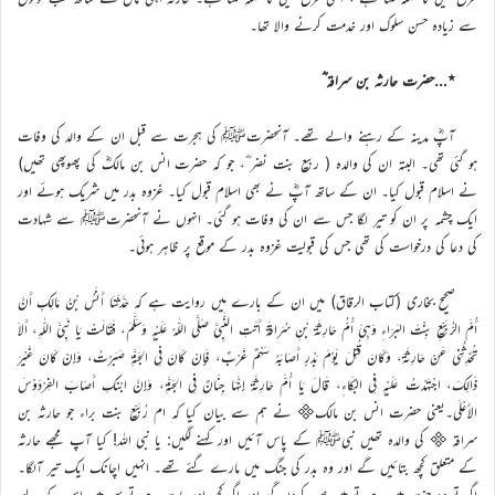
سے زیادہ حسن سلوک اور خدمت کرنے والا تھا۔
٭…حضرت حارثہ بن سراقہ ؓ
آپؓ مدینہ کے رہنے والے تھے۔ آنحضرتﷺ کی ہجرت سے قبل ان کے والد کی وفات
ہو گئی تھی۔ البتہ ان کی والدہ ( ربیع بنت نضر ؓ، جو کہ حضرت انس بن مالکؓ کی پھوپھی تھیں)
نے اسلام قبول کیا۔ ان کے ساتھ آپؓ نے بھی اسلام قبول کیا۔ غزوہ بدر میں شریک ہوئے اور
ایک چشمہ پر ان کو تیر لگا جس سے ان کی وفات ہو گئی۔ انہوں نے آنحضرتﷺ سے شہادت
کی دعا کی درخواست کی تھی جس کی قبولیت غزوہ بدر کے موقع پر ظاہر ہوئی۔
صحیح بخاری (کتاب الرقاق) میں ان کے بارے میں روایت ہے کہ حَدَّثَنَا أَنَسُ بْنُ مَالِكٍ أَنَّ
أُمَّ الرُّبَيِّعِ بِنْتَ البَرَاءِ وَهِيَ أُمُّ حَارِثَةَ بْنِ سُرَاقَةَ أَتَتِ النَّبِيَّ صَلَّى اللّٰهُ عَلَيْهِ وَسَلَّمَ، فَقَالَتْ يَا نَبِيَّ اللّٰهِ، أَلاَ
تُحَدِّثُنِي عَنْ حَارِثَةَ، وَكَانَ قُتِلَ يَوْمَ بَدْرٍ أَصَابَهُ سَهْمٌ غَرْبٌ، فَإِنْ كَانَ فِي الجَنَّةِ صَبَرْتُ، وَإِنْ كَانَ غَيْرَ
ذَالِكَ، اجْتَهَدْتُ عَلَيْهِ فِي البُكَاءِ، قَالَ يَا أُمَّ حَارِثَةَ إِنَّهَا جِنَانٌ فِي الجَنَّةِ، وَإِنَّ ابْنَكِ أَصَابَ الفِرْدَوْسَ
الأَعْلَى۔یعنی حضرت انس بن مالک نے ہم سے بیان کیا کہ ام رُبَیّع بنت براء جو حارثہ بن
سراقہ  کی والدہ تھیں نبیﷺ کے پاس آئیں اور کہنے لگیں: یا نبی اللہ! کیا آپ مجھے حارثہ
کے متعلق کچھ بتائیں گے اور وہ بدر کی جنگ میں مارے گئے تھے۔ انہیں اچانک ایک تیر آلگا۔
اگر تو وہ جنت میں ہے تو میں صبر کروں گی اور اگر کچھ اور بات ہے تو پھر میں اس کے لیے