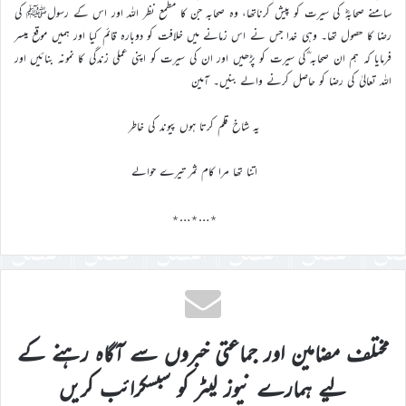
سامنے صحابہؓ کی سیرت کو پیش کرناتھا، وہ صحابہ جن کا مطمع نظر اللہ اور اس کے رسولﷺ کی
رضا کا حصول تھا۔ وہی خدا جس نے اس زمانے میں خلافت کو دوبارہ قائم کیا اور ہمیں موقع میسر
فرمایا کہ ہم ان صحابہ ؓکی سیرت کو پڑھیں اور ان کی سیرت کو اپنی عملی زندگی کا نمونہ بنائیں اور
اللہ تعالیٰ کی رضا کو حاصل کرنے والے بنیں۔ آمین
یہ شاخ قلم کرتا ہوں پیوند کی خاطر
اتنا تھا مرا کام ثمر تیرے حوالے
٭…٭…٭
مختلف مضامین اور جماعتی خبروں سے آگاہ رہنے کے
لیے ہمارے نیوز لیٹر کو سبسکرائب کریں