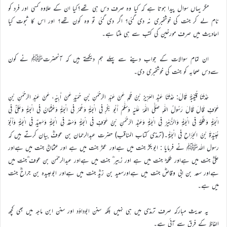
مگر یہاں سوال پیدا ہوتا ہے کہ کیا وہ صرف دس ہی تھے؟کیا ان کے علاوہ کسی اور فرد کو
نام لے کر جنت کی خوشخبری نہ دی گئی؟ اگر دی گئی تو وہ کون تھے؟ اور اس کا ثبوت کیا
احادیث میں صرف مورخین کی کتب سے ہی ملتا ہے۔
ان تمام سوالات کے جواب دینے سے پہلے ہم دیکھتے ہیں کہ آنحضرتﷺ نے کون
سےدس صحابہ کو جنت کی خوشخبری دی۔
حَدَّثَنَا قُتَيْبَةُ قَالَ: حَدَّثَنَا عَبْدُ العَزِيزِ بْنُ مُحَمَّدٍ عَنْ عَبْدِ الرَّحْمٰنِ بْنِ حُمَيْدٍ عَنْ أَبِيْهِ، عَنْ عَبْدِ الرَّحْمٰنِ بْنِ
عَوْفٍ قَالَ قَالَ رَسُولُ اللّٰهِ صَلَّى اللّٰهُ عَلَيْهِ وَسَلَّمَ أَبُو بَكْرٍ فِي الْجَنَّةِ وَعُمَرُ فِي الْجَنَّةِ وَعُثْمَانُ فِي الْجَنَّةِ وَعَلِيٌّ فِي
الْجَنَّةِ وَطَلْحَةُ فِي الْجَنَّةِ وَالزُّبَيْرُ فِي الْجَنَّةِ وَعَبْدُ الرَّحْمٰنِ بْنُ عَوْفٍ فِي الْجَنَّةِ وَسَعْدٌ فِي الْجَنَّةِ وَسَعِيدٌ فِي الْجَنَّةِ وَأَبُوْ
عُبَيْدَةَ بْنُ الجَرَّاحِ فِي الْجَنَّةِ۔(ترمذی کتاب المناقب) حضرت عبدالرحمان بن عوفؓ بیان کرتے ہیں کہ
رسول اللہﷺ نے فرمایا : ابوبکرؓ جنت میں ہےاور عمرؓ جنت میں ہے اور عثمانؓ جنت میں ہےاور
علیؓ جنت میں ہےاور طلحہؓ جنت میں ہے اور زبیر ؓ جنت میں ہےاور عبدالرحمٰن بن عوف ؓجنت میں
ہےاور سعد بن ابی وقاصؓ جنت میں ہےاورسعید بن زیدؓ جنت میں ہےاور ابوعبیدہ بن جراحؓ جنت
میں ہے۔
یہ حدیث مبارکہ صرف ترمذی میں ہی نہیں بلکہ سنن ابوداؤد اور سنن ابن ماجہ میں بھی کچھ
الفاظ کے فرق سے آئی ہے۔