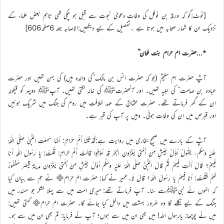
[نوٹ:گو کہ ورقہ بن نوفل کی وفات دعویٰ نبوت سے قبل ہو چکی تھی تاہم بعض علماء کے
نزدیک ان کا شمار صحابہ میں ہوتا ہے ۔تفصیل کے لیے دیکھیں:الاصابہ جلد 6صفحہ606]
٭…حضرت ام حرام بنت ملحان ؓ
آپؓ حضرت ام سلیمؓ (جو کہ حضرت انس بن مالک ؓکی والدہ ہیں) کی بہن تھیں اور حضرت
عبادہ بن صامت ؓ کی اہلیہ تھیں۔ اور آنحضرتﷺ کی خالہ لگتی تھیں۔ آپﷺ دوپہر کو قیلولہ
ان کے گھر فرماتے تھے۔ حضرت عثمانؓ کے عہد خلافت میں روم کی جنگ میں شریک ہوئیں
اور قبرص میں ان کی وفات ہوئی۔ وہیں پر آپ کی قبر ہے۔
آپؓ کے بارے میں صحیح بخاری میں روایت ہے:فَحَدَّثَتْنَا أُمُّ حَرَامٍ: أَنَّهَا سَمِعَتِ النَّبِيَّ صَلَّى اللّٰهُ
عَلَيْهِ وَسَلَّمَ، يَقُولُ أَوَّلُ جَيْشٍ مِنْ أُمَّتِي يَغْزُونَ البَحْرَ قَدْ أَوْجَبُوا قَالَتْ أُمُّ حَرَامٍ: قُلْتُ: يَا رَسُولَ اللّٰهِ أَنَا
فِيهِمْ؟ قَالَ أَنْتِ فِيهِمْ ثُمَّ قَالَ النَّبِيُّ صَلَّى اللّٰهُ عَلَيْهِ وَسَلَّمَ أَوَّلُ جَيْشٍ مِنْ أُمَّتِي يَغْزُونَ مَدِينَةَ قَيْصَرَ مَغْفُورٌ
لَهُمْ فَقُلْتُ: أَنَا فِيهِمْ يَا رَسُولَ اللّٰهِ؟ قَالَ لَا۔عمیر نے کہا: حضرت امّ حرام نے ہم سے بیان کیا
کہ انہوں نے نبیﷺسے سنا۔ آپ فرماتے تھے: میری امت میں سے پہلا لشکر جو سمندر میں
جنگ کے لیے نکلے گا وہ ضرور بہشت میں داخل کیا جائے گا۔ حضرت امّ حرام کہتی تھیں:
میں نے پوچھا: یارسول اللہ! میں بھی ان میں سے ہوں؟ آپ نے فرمایا: تم بھی ان میں سے ہو۔