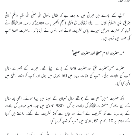
گورنر تھا۔
آپؓ کے بارے میں طبرانی میں روایت ہے کہ فَقَالَ رَسُولُ اللّٰهِ صَلَّى اللّٰهُ عَلَيْهِ وَسَلَّمَ أَتَانِي
جِبْرِيْلُ عَلَيْهِ السَّلَامُ فَقَالَ ……إِنَّهَا زَوْجَتُكَ فِي الْجَنَّةِ۔(معجم الکبیر باب القاف)کہ رسول اللہﷺ نے
فرمایا کہ حضرت جبرئیل میرے پاس تشریف لائے اور انہوں نے فرمایا کہ …حضرت حفصہؓ آپ
کی جنت میں زوجہ ہیں۔
٭…حضرت اما م حسنؓ اور حضرت حسین ؓ
حضرت حسن ؓحضرت علیؓ اور حضرت فاطمہؓ کے بڑے بیٹے تھے۔ ہجرت کے تیسرے سال
آپ کی ولادت ہوئی۔ آپ کی وفات مدینہ میں 50 ہجری میں ہوئی اور آپ کو جنت البقیع میں
دفن کیا گیا۔
جبکہ حضرت حسین ؓ ہجرت کے چوتھے سال شعبان کے مہینہ میں پیدا ہوئے۔ ابھی چھ سال
کے ہی تھے کہ آنحضرتﷺ کی وفات ہو گئی۔ 680 عیسوی میں جب امیر معاویہ کی وفات
کے بعد مدینہ سے مکہ تشریف لے آئے اور وہاں سے کوفہ تشریف لے گئے۔ راستے میں کربلا
کے مقام پر 10؍محرم 61؍ہجری میں آپ کو شہید کر دیا گیا۔