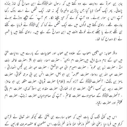
جابر بن سمرہؓ سے روایت ہے وہ کہتے ہیں کہ رسول اللہﷺنے ابن دحداحؓ کی نماز جنازہ
پڑھائی۔ پھر ایک گھوڑا لایا گیا جس پر(زین وغیرہ) کچھ نہ تھا۔ ایک شخص نے اسے روک رکھا
آپؐ اس پر سوار ہوئے۔ وہ آپؐ کو لے کر تیز چلنے لگا۔ ہم آپ ؐ کے پیچھے دوڑتے ہوئے
جارہے تھے۔ راوی کہتے ہیں لوگوں میں سے ایک شخص نے کہا کہ نبیﷺ نے فرمایا ہے کتنے
ہی لٹکے ہوئے یا جھکے ہوئے خوشے جنت میں ابن دحداحؓ کے لیے ہیں۔ راوی کہتے ہیں یا شعبہ
نے ابو دحداح کہا تھا۔
دیگر صحابہ: ان پچیس اصحاب کے علاوہ جن صحابہ اور صحابیات کے بارے میں روایات ملتی
ہیں ان کے نام درج ذیل ہیں:حضرت ام ایمن ؓ ، حضرت اسماء بنت ابو بکرؓ ،حضرت فاطمہ بنت
اسدؓ ، حضرت زید بن عمرو ؓ ، حضرت اصیرم بنی عبد الاشہلؓ ، حضرت عبد اللہ بن قیس انصاریؓ ،
حضرت عبد اللہ بن رواحہؓ، حضرت عکرمہ ؓ بن ابو جہل، حضرت انس بن ابی مرثد غنویؓ، حضرت
ماعز بن مالکؓ، آنحضرتﷺ کے آزاد کردہ (غلام) حضرت ثوبانؓ، حضرت حنظلہ بن ابو عامرؓ،
حضرت ربیعہ بن کعب اسلمیؓ، حضرت ابو ذر غفاریؓ، حضرت مقداد بن اسودؓ کندی، حضرت ام ہانیؓ
، آنحضرتﷺ کے صاحبزادے حضرت قاسمؓ ، آپؐ کی صاحبزادیاں حضرت زینبؓ، حضرت ام
کلثومؓ اور حضرت رقیہؓ۔
اس میں کوئی شک کی بات نہیں کہ صحابہ سارے ہی جنتی تھے کیونکہ اللہ تعالیٰ نے قرآن
کریم میں فرما دیا رَضِيَ اللّٰهُ عَنْهُمْ وَرَضُوا عَنْهُ وَأَعَدَّ لَهُمْ جَنَّاتٍ۔اس مضمون کا مقصدصرف قارئین کے