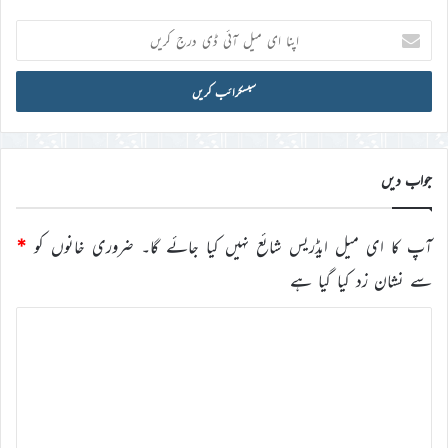
اپنا
ای
میل
آئی
ڈی
درج
کریں
جواب دیں
آپ کا ای میل ایڈریس شائع نہیں کیا جائے گا۔
ضروری خانوں کو
*
سے نشان زد کیا گیا ہے
ت
ب
ص
ر
ہ