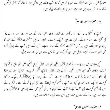
صحابہ)یعنی رسول اللہﷺ نے فرمایا کہ میں گذشتہ شب جنت میں داخل ہوا تو دیکھا کہ جعفر فرشتوں
کے ساتھ اڑ رہے ہیں اور حمزہ بستر پر تکیہ لگائے بیٹھے ہیں۔
٭…حضرت سعد بن معاذؓ
آپؓ کا تعلق مدینہ کے اوس قبیلہ سے تھا۔ بیعت عقبہ اولیٰ کے بعد حضرت اسعد بن زرارہ ؓ
کی تبلیغ سے اسلام لائے۔ غزوات میں شریک ہوئے۔ غزوہ احد میں آنحضرتﷺ کے خیمہ کا
پہرہ دیا اور جنگ میں ہر آن آنحضرتﷺ کے ساتھ رہے۔ اسی جنگ میں آپ کے بھائی عمرو
بھی شہید ہوئے۔ غزوہ خندق میں ان کو ایک تیر لگا جس سے ان کی شہادت ہوئی۔
صحیح بخاری میں روایت ہے کہحَدَّثَنَا أَنَسٌ رَضِيَ اللّٰهُ عَنْهُ، قَالَ: أُهْدِيَ لِلنَّبِيِّ صَلَّى اللّٰهُ عَلَيْهِ وَسَلَّمَ جُبَّةُ
سُنْدُسٍ، وَكَانَ يَنْهَى عَنِ الحَرِيْرِ، فَعَجِبَ النَّاسُ مِنْهَا، فَقَالَ: وَالَّذِي نَفْسُ مُحَمَّدٍ بِيَدِهِ، لَمَنَادِيلُ سَعْدِ بْنِ مُعَاذٍ
فِي الجَنَّةِ أَحْسَنُ مِنْ هَذَا۔(کتاب الھبة)یعنی حضرت انسؓ نے بیان کیا نبیﷺ کو باریک ریشمی
کپڑے کا ایک چوغہ تحفہ دیا گیا اور آپؐ ریشمی کپڑا (پہننے) سے منع فرمایا کرتے تھے۔ لوگوں نے
اس (ریشمی کپڑے )پر تعجب کیا۔تو آپؐ نے فرمایا اس کی قسم جس کے ہاتھ میں محمدﷺکی جان
ہے سعد بن معاذؓ کے رومال جنت میں اس سے زیادہ خوبصورت ہیں۔
٭…حضرت سلیمان فارسی ؓ