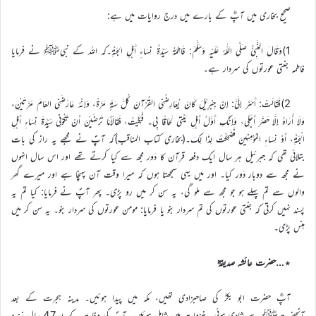
صحیح بخاری میں آپؓ کے بارے میں درج روایات میں ہے:
1)وَقَالَ النَّبِيُّ صَلَّى اللّٰهُ عَلَيْهِ وَسَلَّمَ: فَاطِمَةُ سَيِّدَةُ نِسَاءِ أَهْلِ الجَنَّةِ۔کہ اللہ کے نبیﷺ نے فرمایا
فاطمہ جنتی عورتوں کی سردار ہے۔
2)فَقَالَتْ: أَسَرَّ إِلَيَّ: إِنَّ جِبْرِيْلَ كَانَ يُعَارِضُنِي القُرْآنَ كُلَّ سَنَةٍ مَرَّةً، وَإِنَّهُ عَارَضَنِي العَامَ مَرَّتَيْنِ،
وَلَا أُرَاهُ إِلَّا حَضَرَ أَجَلِي، وَإِنَّكِ أَوَّلُ أَهْلِ بَيْتِي لَحَاقًا بِي۔ فَبَكَيْتُ، فَقَالَأَمَا تَرْضَيْنَ أَنْ تَكُوْنِي سَيِّدَةَ نِسَاءِ أَهْلِ
الْجَنَّةِ، أَوْ نِسَاءِ المُؤْمِنِينَ فَضَحِكْتُ لِذَا لِكَ۔(بخاری کتاب المناقب)کہ آپؐ نے مجھے یہ راز کی بات
بتلائی تھی کہ جبرئیل ہر سال ایک دفعہ قرآن کا دَور مجھ سے کیا کرتے تھے اور اس سال انہوں
نے مجھ سے دوبار دَور کیا۔ اور میں یہی سمجھتا ہوں کہ میرا وقت آن پہنچا ہے اور میرے گھر
والوں سے تم پہلے ہو جو مجھ سے ملو گی، یہ سن کر میں رو پڑی۔ پھر آپؐ نے فرمایا: کیا تم یہ
پسند نہیں کرتی کہ جنتی عورتوں کی تم سردار بنو یا فرمایا: مومن عورتوں کی سردار بنو۔ یہ سن کر میں
ہنس پڑی۔
٭…حضرت عائشہ صدیقہؓ
آپؓ حضرت ابو بکرؓ کی صاحبزادی تھیں، مکہ میں پیدا ہوئیں۔ مدینہ ہجرت کے بعد
آنحضرتﷺ سے شادی ہوئی۔ غزوات میں شامل ہوئیں۔ آپؐ کی وفات کے بعد47 سال زندہ