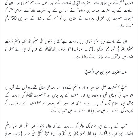
اسلامی لشکر کے سپہ سالار تھے۔ حضرت زیدؓ کی شہادت کے بعد انہوں نے عَلَم سنبھالا تھا۔ ان کی
شہادت کے بعد حضرت عبداللہ بن رواحہ ؓ نے اور ان کے بعد حضرت خالد ؓنے اسلامی لشکر کو
سنبھالا۔ حضرت ابن عمرؓ کی روایت کے مطابق ان کو جسم کے سامنے کے حصہ میں 50 زخم
آئے تھے۔
ان کے بارے میں سنن ترمذی میں روایت ہے کہقَالَ رَسُولُ اللّٰهِ صَلَّى اللّٰهُ عَلَيْهِ وَسَلَّمَ رَأَيْتُ
جَعْفَرًا يَطِيْرُ فِي الْجَنَّةِ مَعَ المَلَائِكَةِ ۔(کتاب المناقب)یعنی رسول اللہﷺ نے فرمایا کہ میں نے جعفر کو
جنت میں فرشتوں کے ساتھ اڑتے دیکھا ہے۔
٭…حضرت حمزہ بن عبد المطلبؓ
آپؓ آنحضرت صلی اللہ علیہ و آلہ و سلم کے چچا اور رضاعی بھائی تھے۔دونوں نے ثویبہ جو
ابو لہب کی لونڈی تھی کا دودھ پیا تھا۔ بعثت کے چھ برس بعد آنحضرتﷺ کی حمایت کے
جوش میں اسلام قبول کر لیا۔ بے حد جری اور دلیر تھے۔دوسرے مسلمانوں کے ساتھ مدینہ کو
ہجرت کی۔ غزوہ بدر میں حصہ لیا اور غزوہ احد میں شہید ہو گئے۔
آپ کے بارے میں مستدرک حاکم کی روایت ہے کہ قَالَ رَسُولُ اللّٰهِ صَلَّى اللّٰهُ عَلَيْهِ وَسَلَّمَ
دَخَلْتُ الْجَنَّةَ الْبَارِحَةَ فَنَظَرْتُ فِيْهَا فَإِذَا جَعْفَرٌ يَطِيرُ مَعَ الْمَلَائِكَةِ، وَإِذَا حَمْزَةُ مُتَّكِئٌ عَلَى سَرِيرٍ۔(کتاب معرفة