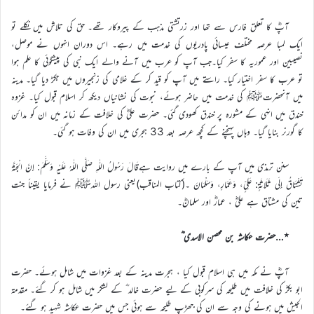
آپؓ کا تعلق فارس سے تھا اور زرتشتی مذہب کے پیروکار تھے۔ حق کی تلاش میں نکلے تو
ایک لمبا عرصہ مختلف عیسائی پادریوں کی خدمت میں رہے۔ اس دوران انہوں نے موصل،
نصیبین اور عموریہ کا سفر کیا۔جب آپ کو عرب میں آنے والے ایک نبی کی پیشگوئی کا علم ہوا
تو عرب کا سفر اختیار کیا۔ راستے میں آپ کو قید کر کے غلامی کی زنجیروں میں جکڑ دیا گیا۔ مدینہ
میں آنحضرتﷺ کی خدمت میں حاضر ہوئے، نبوت کی نشانیاں دیکھ کر اسلام قبول کیا۔ غزوہ
خندق میں انہی کے مشورہ پر خندق کھودی گئی۔ حضرت علیؓ کی خلافت کے زمانہ میں ان کو مدائن
کا گورنر بنایا گیا۔ وہاں پہنچنے کے کچھ عرصہ بعد 33 ہجری میں ان کی وفات ہو گئی۔
سنن ترمذی میں آپ کے بارے میں روایت ہےقَالَ رَسُولُ اللّٰهِ صَلَّى اللّٰهُ عَلَيْهِ وَسَلَّمَ: إِنَّ الْجَنَّةَ
تَشْتَاقُ إِلَى ثَلَاثَةٍ: عَلِيٍّ، وَعَمَّارٍ، وَسَلْمَانَ ۔(کتاب المناقب)یعنی رسول اللہﷺ نے فرمایا یقیناً جنت
تین کی مشتاق ہے علیؓ ، عمارؓ اور سلمانؓ۔
٭…حضرت عکاشہ بن محصن الاسدی ؓ
آپؓ نے مکہ میں ہی اسلام قبول کیا ، ہجرت مدینہ کے بعد غزوات میں شامل ہوئے۔ حضرت
ابو بکرؓ کی خلافت میں طلیحہ کی سرکوبی کے لیے حضرت خالد ؓ کے لشکر میں شامل ہو کر گئے۔ مقدمة
الجیش میں ہونے کی وجہ سے ان کی جھڑپ طلیحہ سے ہوئی جس میں حضرت عکاشہ شہید ہو گئے۔