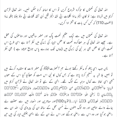
اللہ تعالیٰ کی نعمتوں کا تذکرہ شروع کریں تو اس کا احاطہ کرنا ممکن نہیں۔ اللہ تعالیٰ قرآن
کریم میں فرماتا ہے: لَوْ كَانَ الْبَحْرُ مِدَادًا لِّكَلِمَاتِ رَبِّي لَنَفِدَ الْبَحْرُ قَبْلَ أَنْ تَنْفَدَ كَلِمَاتُ رَبِّي وَلَوْ جِئْنَا بِمِثْلِهِ مَدَدًا
(الكهف:110) کہ کس کس بات کا شکر ادا کریں۔
اللہ تعالیٰ کی نعمتوں میں سے ایک عظیم نعمت پاک اور مطہر ساتھیوں اور دوستوں کی محفل
ہے۔ جیسے اللہ تعالیٰ کی ہر عطاکردہ نعمت کا عکس انبیاء کی زندگی میں نظر آتا ہے اسی طرح اس
نعمت الٰہی کا عکس بھی ہر نبی کی زندگی میں (جہاں تک ہمارے پاس تاریخ موجود ہے ) بھی نظر
آتا ہے۔
پس جب اسی پہلو کو مدنظر رکھتے ہوئے ہم آنحضرتﷺ کی مطہر ذات کا مشاہدہ کرتے ہیں
تو ہمیں بلا شبہ یہ تسلیم کرنا پڑتا ہے کہ جس کمال کا نبی اس امت کو عطاکیا گیا اس کے صحابہ
ؓبھی اسی لحاظ سے کمال مرتبہ کے لوگ تھے۔ انہی کے لیے تو اللہ تعالیٰ نے قرآن کریم میں
فرمایا: وَالسّٰبِقُوۡنَ الۡاَوَّلُوۡنَ مِنَ الۡمُہٰجِرِیۡنَ وَالۡاَنۡصَارِ وَالَّذِیۡنَ اتَّبَعُوۡہُمۡ
بِاِحۡسَانٍ ۙ رَّضِیَ اللّٰہُ عَنۡہُمۡ وَرَضُوۡا عَنۡہُ وَاَعَدَّ لَہُمۡ جَنّٰتٍ تَجۡرِیۡ تَحۡتَہَا
الۡاَنۡہٰرُ خٰلِدِیۡنَ فِیۡہَاۤ اَبَدًا…(التوبة:100)اور مہاجرىن اور انصار مىں سے سبقت لے
جانے والے اوّلىن اور وہ لوگ جنہوں نے حُسنِ عمل کے ساتھ ان کى پىروى کى، اللہ ان سے
راضى ہو گىا اور وہ اس سے راضى ہوگئے اور اس نے ان کے لئے اىسى جنتىں تىار کى ہىں جن