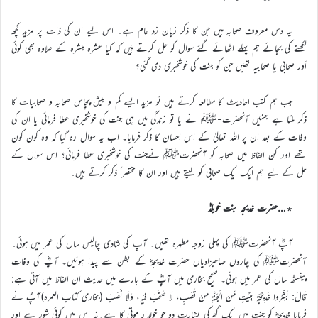
یہ دس معروف صحابہ ہیں جن کا ذکر زبان زد عام ہے۔ اس لیے ان کی ذات پر مزید کچھ
لکھنے کی بجائے ہم پہلے اٹھائے گئے سوال کو حل کرتے ہیں کہ کیا عشرہ مبشرہ کے علاوہ بھی کوئی
اَور صحابی یا صحابیہ تھیں جن کو جنت کی خوشخبری دی گئی؟
جب ہم کتب احادیث کا مطالعہ کرتے ہیں تو مزید ایسے کم و بیش پچاس صحابہ و صحابیات کا
ذکر ملتا ہے جنہیں آنحضرت-ﷺ نے یا تو زندگی میں ہی جنت کی خوشخبری عطا فرمائی یا ان کی
وفات کے بعد ان پر اللہ تعالیٰ کے اس احسان کا ذکر فرمایا۔ اب یہ سوال رہ گیا کہ وہ کون کون
تھے اور کن الفاظ میں صحابہ کو آنحضرتﷺ نےجنت کی خوشخبری عطا فرمائی؟ اس سوال کے
حل کے لیے ہم ایک ایک صحابی کو لیتے ہیں اور ان کا مختصراً ذکر کرتے ہیں۔
٭…حضرت خدیجہ بنت خویلدؓ
آپؓ آنحضرتﷺ کی پہلی زوجہ مطہرہ تھیں۔ آپ کی شادی چالیس سال کی عمر میں ہوئی۔
آنحضرتﷺ کی چاروں صاحبزادیاں حضرت خدیجہؓ کے بطن سے پیدا ہوئیں۔ آپؓ کی وفات
پینسٹھ سال کی عمر میں ہوئی۔ صحیح بخاری میں آپؓ کے بارے میں حدیث ان الفاظ میں آتی ہے:
قَالَ: بَشِّرُوا خَدِيْجَةَ بِبَيْتٍ مِّنَ الْجَنَّةِ مِنْ قَصَبٍ، لَا صَخَبَ فِيْهِ، وَلَا نَصَبَ (بخاری کتاب العمرہ)آپؐ نے
فرمایا خدیجہؓ کو جنت میں ایک گھرکی بشارت دو جو خولدار موتی کا ہے۔نہ اس میں کوئی شور ہے اور