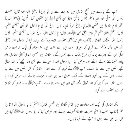
آپ کے بارے میں صحیح بخاری میں روایت ہےأَنَّ أَبَا هُرَيْرَةَ رَضِيَ اللّٰهُ عَنْهُ قَالَ: سَمِعْتُ
رَسُولَ اللّٰهِ صَلَّى اللّٰهُ عَلَيْهِ وَسَلَّمَ يَقُولُ يَدْخُلُ الجَنَّةَ مِنْ أُمَّتِي زُمْرَةٌ هِيَ سَبْعُوْنَ أَلْفًا، تُضِيءُ وُجُوهُهُمْ إِضَاءَةَ
القَمَرِ فَقَامَ عُكَاشَةُ بْنُ مِحْصَنٍ الأَسَدِيُّ، يَرْفَعُ نَمِرَةً عَلَيْهِ، قَالَ: ادْعُ اللّٰهَ لِي يَا رَسُولَ اللّٰهِ أَنْ يَجْعَلَنِي مِنْهُمْ،
فَقَالَ: اللّٰهُمَّ اجْعَلْهُ مِنْهُمْ ثُمَّ قَامَ رَجُلٌ مِنَ الأَنْصَارِ فَقَالَ: يَا رَسُولَ اللّٰهِ، ادْعُ اللّٰهَ أَنْ يَجْعَلَنِي مِنْهُمْ، فَقَالَ
رَسُولُ اللّٰهِ سَبَقَكَ عُكَاشَةُ ۔(کتاب اللباس)یعنی حضرت ابوہریرہ ؓنے بیان کیا کہ رسول اللہ (صلی
اللہ علیہ وآلہٖ وسلم نے فرمایا کہ میری امت میں سے جنت میں ستر ہزار کی ایک جماعت داخل
ہوگی ان کے چہرے چاند کی طرح چمک رہے ہوں گے۔ عکاشہ بن محصن اسدی ؓاپنی دھاری دار
چادر سنبھالتے ہوئے اٹھے اور عرض کیا : یا رسول اللہ ! میرے لیے بھی دعا کیجیے کہ اللہ تعالیٰ
مجھے انہیں میں سے بنا دے۔ آپﷺنے فرمایا کہ اے اللہ ! عکاشہ کو بھی انہیں میں سے بنا
دے۔ اس کے بعد قبیلہ انصار کے ایک صحابی سعد بن عبادہ کھڑے ہوئے اور عرض کیا : یا
رسول اللہؐ ! دعا کریں کہ اللہ تعالیٰ مجھے بھی ان میں سے بنا دے۔ آپﷺ نے فرمایا کہ عکاشہ
تم سے سبقت لے گیا۔
جبکہ بخاری کی ایک اور روایت میں فَقَامَ عُكَّاشَةُ بْنُ مِحْصَنٍ فَقَالَ: أَمِنْهُمْ أَنَا يَا رَسُولَ اللَّهِ؟ قَالَ:
نَعَمْ (کتاب الطب) یعنی حضرت عکاشہؓ کھڑے ہوئے اور عرض کیا کہ یا رسول اللہﷺ کیا میں
بھی ان میں سے ہوں ؟ آپؐ نے فرمایا ہاں۔