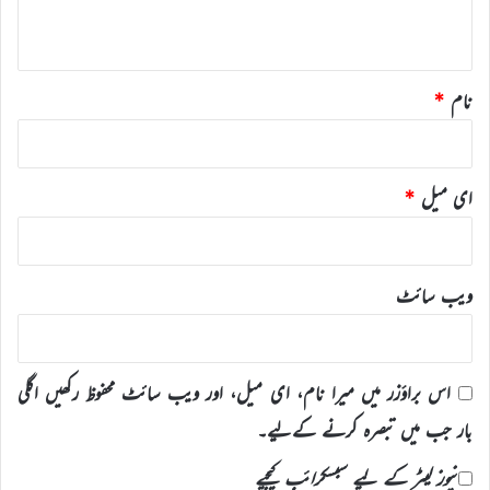
*
نام
*
ای میل
*
ویب‌ سائٹ
اس براؤزر میں میرا نام، ای میل، اور ویب سائٹ محفوظ رکھیں اگلی
بار جب میں تبصرہ کرنے کےلیے۔
نیوز لیٹر کے لیے سبسکرائب کیجیے