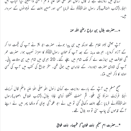
ترمذی میں روایت ہے کہ قَالَ رَسُولُ اللّٰهِ صَلَّى اللّٰهُ عَلَيْهِ وَسَلَّمَ الحَسَنُ وَالحُسَيْنُ سَيِّدَا شَبَابِ أَهْلِ
الجَنَّةِ۔(کتاب المناقب)کہ رسول اللہﷺ نے فرمایا حسن اور حسین جنت کے نوجوانوں کے سردار
ہیں۔
٭…حضرت بلال بن رباح رضی اللہ عنہ
آپؓ حبشی نژاد غلام تھے اورمکہ میں ہی پیدا ہوئے۔ حضرت ابو بکرؓ نے آپ کی قیمت ادا کر
کے آزاد کروایا۔ ہجرت مدینہ کے بعد آپ کو مؤذن رسولﷺ کا اعزاز نصیب ہوا۔ حضرت عمر
ؓکی خلافت میں اجازت لے کر ملک شام میں چلے گئے۔ 20 ہجری میں شام میں ہی وفات پائی۔
آپ کی شادی حضرت ابودرداء کے خاندان میں ہوئی تھی۔ مگر تاریخ کی کتب میں آپ کی کسی
اولاد کا ذکر نہیں ملتا۔
صحیح مسلم میں آپؓ کے بارے روایت ہے کہأَنَّ رَسُولَ اللّٰهِ صَلَّى اللّٰهُ عَلَيْهِ وَسَلَّمَ قَالَ أُرِيْتُ
الْجَنَّةَ فَرَأَيْتُ امْرَأَةَ أَبِي طَلْحَةَ، ثُمَّ سَمِعْتُ خَشْخَشَةً أَمَامِي فَإِذَا بِلَالٌ۔(کتاب فضائل الصحابہ)رسول
اللہﷺنے فرمایا :مجھے جنت دکھائی گئی تو میں نے ابو طلحہ ؓکی بیوی کو دیکھا پھر میں نے اپنے
آگے قدموں کی چاپ سنی تو وہ بلالؓ تھے۔
٭…حضرت ام سلیم بنت ملحان ؓ/ غمیصاء بنت ملحانؓ