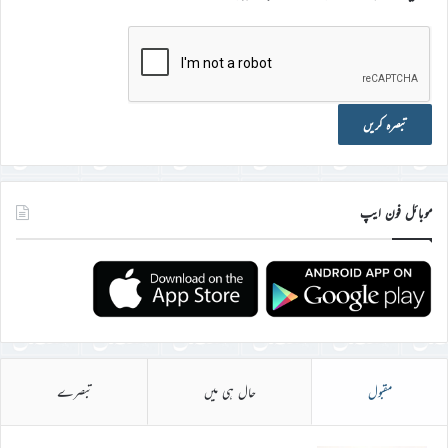
موبائل فون ایپ
مقبول
حال ہی میں
تبصرے