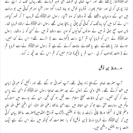
اللہﷺنماز پڑھنے لگے اور آپ گھاٹی کی طرف بھی توجہ فرماتے تھے۔یہاں تک کہ آپؐ نے
نماز پوری کر لی اور سلام پھیرا۔ توفرمایا خوش ہو جاؤ تمہارا گھڑ سوار آگیا اورہم گھاٹی میں جو درخت
ہیں ان کے درمیان دیکھنے لگے تو دیکھا کہ وہ آگیا۔ رسول اللہﷺکے قریب آ کر ٹھہر گیااور
اس نے کہا میں گیا یہانتک کہ گھاٹی کی چوٹی پر پہنچا جہاں مجھے رسول اللہﷺنے ارشاد فرمایا تھا۔
پس جب صبح ہوئی تو میں نے دونوں گھاٹیوں کو اوپر سے دیکھا تو میں نے کسی کو نہ دیکھا۔ رسول
اللہﷺ نے اس کو فرمایا کیا تم آج رات (گھڑے سے ) اترے تھے؟ اس نے کہا نہیں،
سوائے نماز پڑھنےکے لیے یا قضائے حاجت کرنے کےلیے تو رسول اللہﷺ نےاسے فرمایا تم
نے ( جنت )واجب کر لی ، اب تم پر (کچھ) لازم نہیں کہ تم اس کے بعد کچھ نہ کرو۔
٭…ورقہ بن نوفل
آپ حضرت خدیجہ کے چچا زاد بھائی تھے۔آپ نصرانی ہو گئے تھے اور انجیل کو عبرانی زبان
میں لکھا کرتے تھے۔ پہلی وحی کے نزول کے بعد حضرت خدیجہؓ رسول اللہﷺ کو انہی کے پاس
لے کر گئی تھیں۔ ان کی وفات تبلیغ اسلام سے قبل ہو گئی تھی۔ ان کے بارے میں مستدرک
حاکم میں روایت ملتی ہے جو کہ ان الفاظ میں ہے:عَنْ عَائِشَةَ رَضِيَ اللّٰهُ عَنْهَا، أَنَّ النَّبِيَّ صَلَّى اللّٰهُ عَلَيْهِ
وَسَلَّمَ قَالَ لَا تَسُبُّوا وَرَقَةَ فَإِنِّي رَأَيْتُ لَهُ جَنَّةً أَوْ جَنَّتَيْنِ۔(کتاب تواریخ المتقدمین)حضرت عائشہؓ بیان کرتی
ہیں کہ نبیﷺ نے فرمایا ورقہ (بن نوفل) کو برا بھلا مت کہو کیونکہ میں نے اس کے لیے ایک
جنت یا دو جنتیں دیکھی ہیں۔