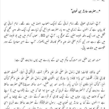
٭…حضرت حارثہ بن نعمان ؓ
آپؓ انصاری صحابی تھے۔امام نسائی کے نزدیک اصحاب الصفہ میں سے تھے۔ امام نسائی ہی
کا بیان ہے کہ انہوں نے زندی میں دو بار حضرت جبرائیل کی زیارت کی۔ایک دفعہ دحیہ کلبی کی
شکل میں اور ایک دفعہ غزوہ حنین کے موقع پر۔ آپؓ ان 80؍ صحابہ کرام میں ہیں جو غزوۂ حنین
میں جمے رہے اور نبی اکرم صلی اللہ علیہ وسلم کاساتھ نہیں چھوڑا۔ آپ نے امیر معاویہؓ کے دور
حکومت میں وفات پائی۔
مسند احمد بن حنبل اور مستدرک حاکم میں ان کے بارے میں یوں روایت ملتی ہے:
عَنْ عَائِشَةَ، قَالَتْ: قَالَ رَسُولُ اللّٰهِ صَلَّى اللّٰهُ عَلَيْهِ وَسَلَّمَ: نِمْتُ، فَرَأَيْتُنِي فِي الْجَنَّةِ، فَسَمِعْتُ صَوْتَ
قَارِئٍ يَقْرَأُ، فَقُلْتُ: مَنْ هَذَا؟ قَالُوا: هَذَا حَارِثَةُ بْنُ النُّعْمَانِ فَقَالَ رَسُولُ اللّٰهِ صَلَّى اللّٰهُ عَلَيْهِ وَسَلَّمَ كَذَاكَ
الْبِرُّ، كَذَاكَ الْبِرُّ وَكَانَ أَبَرَّ النَّاسِ بِأُمِّهِ ۔(مسند احمد بن حنبل، مسند عائشہ صدیقہ)یعنی حضرت عائشہؓ
نے روایت کی کہ آنحضرتﷺ نے فرمایا کہ میں سویا ہوا تھا کہ میں نے (خواب میں ) اپنے
آپ کو جنت میں پایا۔ وہاں میں نے ایک قاری کو قراءت کرتے سنا۔ میں نے پوچھا یہ کون
ہے ؟ انہوں نے کہا یہ حارثہ بن نعمان ہیں۔ رسول اللہﷺ نے حضرت عائشہؓ سے فرمایا اسی
طرح نیکی کا صلہ ملتا ہے ، اسی طرح نیکی کا صلہ ملتا ہے۔ حارثہ اپنی ماں کے ساتھ سب لوگوں