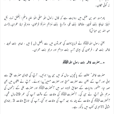
نہ کوئی تکان۔
پھرمسند احمد بن حنبل میں روایت ہے کہ قَالَ رَسُولُ اللّٰهِ صَلَّى اللّٰهُ عَلَيْهِ وَسَلَّمَ: أَفْضَلُ نِسَاءِ أَهْلِ
الْجَنَّةِ: خَدِيْجَةُ بِنْتُ خُوَيْلِدٍ، وَفَاطِمَةُ بِنْتُ مُحَمَّدٍ، وَآسِيَةُ بِنْتُ مُزَاحِمٍ امْرَأَةُ فِرْعَوْنَ، وَمَرْيَمُ ابْنَةُ عِمْرَانَ۔(مسند
عبد اللہ بن عباسؓ)
یعنی رسول اللہﷺ نے فرمایا:جنت کی عورتوں میں سے افضل (یہ ) ہیں ، خدیجہ بنت خویلد ،
فاطمہ بنت محمد ، فرعون کی بیوی آسیہ بنت مزاحم اور مریم بنت عمران۔
٭…حضرت فاطمہ بنت رسول اللہﷺ
حضرت فاطمہ ؓ بعثت کے پانچویں سال مکہ میں ہی پیدا ہوئیں۔ آپؓ کی شادی حضرت علیؓ سے
ہوئی اور آپ کے بطن سے حضرت حسنؓ اور حضرت حسین ؓپیدا ہوئے۔ آپؓ نے جنگوں میں بھی
حصہ لیا، مشہور روایات کے مطابق غزوہ احد میں آنحضرتﷺ اور حضرت علی کے زخموں کی
مرہم پٹی آپؓ نے ہی کی۔ آنحضرتﷺ کی وفات کے وقت آپ کی عمر 29سال تھی۔
آنحضرتﷺ کی وفات کے چند ماہ بعد آپ کی وفات ہو گئی۔آپ کی تاریخ وفات 3؍جمادی
الثانی 11ہجری کتب میں مذکور ہے۔