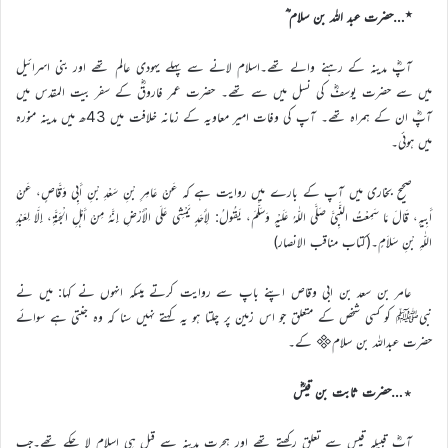
٭…حضرت عبد اللہ بن سلام ؓ
آپؓ مدینہ کے رہنے والے تھے۔اسلام لانے سے پہلے یہودی عالم تھے اور بنی اسرائیل
میں سے حضرت یوسفؓ کی نسل میں سے تھے۔ حضرت عمر فاروقؓ کے سفر بیت المقدس میں
آپؓ ان کے ہمراہ تھے۔ آپ کی وفات امیر معاویہ کے زمانہ خلافت میں 43ھ میں مدینہ منورہ
میں ہوئی۔
صحیح بخاری میں آپ کے بارے میں روایت ہے کہ عَنْ عَامِرِ بْنِ سَعْدِ بْنِ أَبِي وَقَّاصٍ، عَنْ
أَبِيهِ، قَالَ مَا سَمِعْتُ النَّبِيَّ صَلَّى اللّٰهُ عَلَيْهِ وَسَلَّمَ، يَقُولُ: لِأَحَدٍ يَمْشِي عَلَى الْأَرْضِ إِنَّهُ مِنْ أَهْلِ الْجَنَّةِ، إِلَّا لِعَبْدِ
اللّٰهِ بْنِ سَلاَمٍ۔(کتاب مناقب الانصار)
عامر بن سعد بن ابی وقاص اپنے باپ سے روایت کرتے ہیںکہ انہوں نے کہا: میں نے
نبیﷺ کو کسی شخص کے متعلق جو اس زمین پر چلتا ہو یہ کہتے نہیں سنا کہ وہ جنتی ہے سوائے
حضرت عبداللہ بن سلام کے۔
٭…حضرت ثابت بن قیسؓ
آپؓ قبیلہ قیس سے تعلق رکھتے تھے اور ہجرت مدینہ سے قبل ہی اسلام لا چکے تھے۔جب