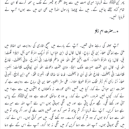
پھر نبیﷺ نے فرمایا: میری امت میں سے پہلا لشکر جو قیصر کے ملک پر حملہ کرے گا ان کے
تمام گناہ بخشے جائیں گے۔ میں نے پوچھا: یارسول اللہ! میں بھی ان میں سے ہوں؟ آپ نے
فرمایا: نہیں۔
٭…حضرت ام زفرؓ
آپؓ حبشہ کی رہنے والی تھیں۔ آپؓ کے بارے میں صحیح بخاری کی روایت ان الفاظ میں
ملتی ہے:حَدَّثَنِي عَطَاءُ بْنُ أَبِي رَبَاحٍ، قَالَ: قَالَ لِي ابْنُ عَبَّاسٍ: أَلَا أُرِيكَ امْرَأَةً مِنْ أَهْلِ الجَنَّةِ؟ قُلْتُ:
بَلَى، قَالَ: هَذِهِ المَرْأَةُ السَّوْدَاءُ، أَتَتِ النَّبِيَّ صَلَّى اللّٰهُ عَلَيْهِ وَسَلَّمَ فَقَالَتْ: إِنِّي أُصْرَعُ، وَإِنِّي أَتَكَشَّفُ، فَادْعُ
اللّٰهَ لِي، قَالَ إِنْ شِئْتِ صَبَرْتِ وَلَكِ الجَنَّةُ، وَإِنْ شِئْتِ دَعَوْتُ اللّٰهَ أَنْ يُعَافِيَكِ فَقَالَتْ: أَصْبِرُ،
فَقَالَتْ: إِنِّي أَتَكَشَّفُ، فَادْعُ اللّٰهَ لِي أَنْ لاَ أَتَكَشَّفَ، فَدَعَا لَهَا حَدَّثَنَا مُحَمَّدٌ، أَخْبَرَنَا مَخْلَدٌ، عَنِ ابْنِ جُرَيْجٍ، أَخْبَرَنِي
عَطَاءٌ أَنَّهُ رَأَى أُمَّ زُفَرَ تِلْكَ امْرَأَةً طَوِيلَةً سَوْدَاءَ، عَلَى سِتْرِ الكَعْبَةِ۔عطا بن ابی رباح سے روایت ہے کہ
حضرت ابن عباسؓ نے کہا۔ کیا میں تمہیں ایسی عورت نہ دکھلاؤں جو جنتیوں میں سے ہے؟ میں
نے کہا۔ کیوں نہیں ضرور۔ انہوں نے کہا۔ یہ وہ جو سانولی عورت ہے وہ نبیﷺ کے پاس
آئی اور کہنے لگی۔ مجھے مرگی پڑتی ہے اور میں ننگی ہوجاتی ہوں اس لئے آپ اللہ سے میرے
لیے دعا کریں۔ آپؐ نے فرمایا اگر تم چاہو تو صبر کرو اور تمہیں جنت ملے گی اور اگر چاہو تو میں
اللہ سے دعا کرتا ہوں کہ وہ تم کو اچھا کردے۔ وہ کہنے لگی۔ میں صبر کرتی ہوں۔ اس نے کہا۔
میں ننگی ہوجاتی ہوں۔ آپ اللہ سے دعا کریں کہ میں ننگی نہ ہوا کرو۔ آپ نے اس کے لیے دعا