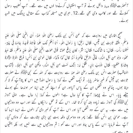
آنحضرتﷺ مدینہ داخل ہوئے تو آپ استقبال کرنےوا لوں میں سے تھے۔ آپ خطیب رسول
کہلاتے تھے اور کاتب وحی بھی تھے۔12؍ہجری میں مسیلمہ کذاب کے مقابل پرجنگ میں شہید
ہوئے۔
صحیح بخاری میں روایت ہے کہ عَنْ أَنَسِ بْنِ مَالِكٍ رَضِيَ اللَّهُ عَنْهُ، أَنَّ النَّبِيَّ صَلَّى اللّٰهُ عَلَيْهِ
وَسَلَّمَ، افْتَقَدَ ثَابِتَ بْنَ قَيْسٍ، فَقَالَ رَجُلٌ: يَا رَسُولَ اللّٰهِ، أَنَا أَعْلَمُ لَكَ عِلْمَهُ فَأَتَاهُ فَوَجَدَهُ جَالِسًا فِي بَيْتِهِ،
مُنَكِّسًا رَأْسَهُ، فَقَالَ: مَا شَأْنُكَ؟ فَقَالَ: شَرٌّ، كَانَ يَرْفَعُ صَوْتَهُ فَوْقَ صَوْتِ النَّبِيِّ صَلَّى اللّٰهُ عَلَيْهِ وَسَلَّمَ، فَقَدْ حَبِطَ
عَمَلُهُ، وَهُوَ مِنْ أَهْلِ النَّارِ، فَأَتَى الرَّجُلُ فَأَخْبَرَهُ أَنَّهُ قَالَ كَذَا وَكَذَا، فَقَالَ مُوسَى بْنُ أَنَسٍ: فَرَجَعَ المَرَّةَ الآخِرَةَ
بِبِشَارَةٍ عَظِيمَةٍ، فَقَالَ اذْهَبْ إِلَيْهِ، فَقُلْ لَهُ: إِنَّكَ لَسْتَ مِنْ أَهْلِ النَّارِ، وَلَكِنْ مِنْ أَهْلِ الجَنَّةِ۔ (کتاب
المناقب) حضرت انس بن مالک رضی اللہ عنہ سے روایت ہے کہ اللہ کے نبیﷺ نے حضرت
ثابت بن قیسؓ کو غیر حاضر پایا۔ تو ایک شخص نے کہا: یا رسول اللہ! میں اس کا پتاآپؐ کو لا کر
دیتا ہوں۔ چنانچہ وہ شخص ان کے پاس آیااور ان کو اپنے گھر میں اپنا سر اوندھا کیے ہوئے
بیٹھے پایا۔ اس نے پوچھا: آپؓ کا کیا حال ہے؟ انہوں نے کہا: بُرا حال ہے۔ اپنی آواز
نبیﷺ کی آواز سے زیادہ بلند کیا کرتا تھا۔ اس کے تو عمل رائیگاں گئے اور اب وہ دوزخیوں
میں سے ہے۔ یہ سن کے وہ شخص آیا اور اس نے آپؐ کو خبر دی کہ انہوں نے ایسا ایسا کہا
ہے۔ موسیٰ بن انس کہتے تھے: پھر وہ دوسری دفعہ بہت ہی بڑی بشارت لے کر واپس گیا۔
آپؐ نے فرمایا: اس کے پاس جاؤ اور اس سے کہو : تم دوزخیوں میں سے نہیں ہو، بلکہ جنتیوں
میں سے ہو۔