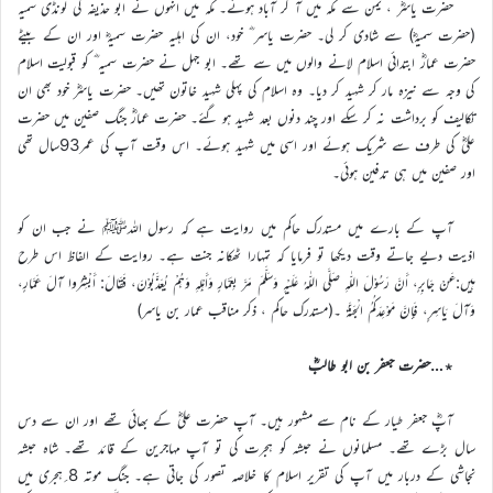
حضرت یاسرؓ ، یمن سے مکہ میں آ کر آباد ہوئے۔ مکہ میں انہوں نے ابو حذیفہ کی لونڈی سمیہ
(حضرت سمیہؓ) سے شادی کر لی۔ حضرت یاسر ؓ خود، ان کی اہلیہ حضرت سمیہؓ اور ان کے بیٹے
حضرت عمارؓ ابتدائی اسلام لانے والوں میں سے تھے۔ ابو جہل نے حضرت سمیہ ؓ کو قبولیت اسلام
کی وجہ سے نیزہ مار کر شہید کر دیا۔ وہ اسلام کی پہلی شہید خاتون تھیں۔ حضرت یاسرؓ خود بھی ان
تکالیف کو برداشت نہ کر سکے اور چند دنوں بعد شہید ہو گئے۔ حضرت عمارؓ جنگ صفین میں حضرت
علیؓ کی طرف سے شریک ہوئے اور اسی میں شہید ہوئے۔ اس وقت آپ کی عمر93سال تھی
اور صفین میں ہی تدفین ہوئی۔
آپ کے بارے میں مستدرک حاکم میں روایت ہے کہ رسول اللہﷺ نے جب ان کو
اذیت دیے جاتے وقت دیکھا تو فرمایا کہ تمہارا ٹھکانہ جنت ہے۔ روایت کے الفاظ اس طرح
ہیں:عَنْ جَابِرٍ، أَنَّ رَسُوْلَ اللّٰهِ صَلَّى اللّٰهُ عَلَيْهِ وَسَلَّمَ مَرَّ بِعَمَّارٍ وَأَهْلِهِ وَهُمْ يُعَذَّبُوْنَ، فَقَالَ: أَبْشِرُوا آلَ عَمَّارٍ،
وَآلَ يَاسِرٍ، فَإِنَّ مَوْعِدَكُمُ الْجَنَّةُ ۔(مستدرک حاکم ، ذکر مناقب عمار بن یاسر)
٭…حضرت جعفر بن ابو طالبؓ
آپؓ جعفر طیار کے نام سے مشہور ہیں۔ آپ حضرت علیؓ کے بھائی تھے اور ان سے دس
سال بڑے تھے۔ مسلمانوں نے حبشہ کو ہجرت کی تو آپ مہاجرین کے قائد تھے۔ شاہ حبشہ
نجاشی کے دربار میں آپ کی تقریر اسلام کا خلاصہ تصور کی جاتی ہے۔ جنگ موتہ 8؍ہجری میں