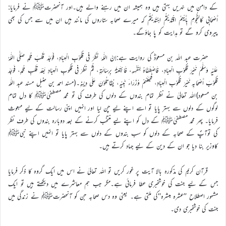
کے دامن مىں نہرىں بہتى ہىں وہ ہمىشہ ان مىں رہنے والے ہىں۔اور آنحضرتﷺ نے فرمایا:
أَصْحَابِي كَالنُّجُومِ بِأَيِّهِمُ اقْتَدَيْتُمُ اهْتَدَيْتُمْ کہ میرے صحابہ ستاروں کی مانند ہیں ان میں سے جس کی بھی
پیروی کرو گے تو ہدایت کو پا جاؤگے۔
حضرت عبد اللہ بن مسعودؓ کی روایت ہے:إِنَّ اللّٰهَ نَظَرَ فِي قُلُوْبِ الْعِبَادِ، فَوَجَدَ قَلْبَ مُحَمَّدٍ صَلَّى اللّٰهُ
عَلَيْهِ وَسَلَّمَ خَيْرَ قُلُوْبِ الْعِبَادِ، فَاصْطَفَاهُ لِنَفْسِهِ، فَابْتَعَثَهُ بِرِسَالَتِهِ، ثُمَّ نَظَرَ فِي قُلُوبِ الْعِبَادِ بَعْدَ قَلْبِ مُحَمَّدٍ، فَوَجَدَ
قُلُوْبَ أَصْحَابِهِ خَيْرَ قُلُوْبِ الْعِبَادِ، فَجَعَلَهُمْ وُزَرَاءَ نَبِيِّهِ، يُقَاتِلُوْنَ عَلَى دِيْنِهِ۔(مسند احمد بن حنبل مسند عبد اللّٰہ
بن مسعود)اللہ تعالیٰ نے نظر تمام بندوں کے دلوں کی طرف کی تو محمد مصطفیٰﷺ کا دل تمام
لوگوں کے دلوں سے بہتر پایا تو اسے اپنے لیے چن لیا اور انہیں اپنی رسالت کے لیے مبعوث
فرمایا۔ پھر محمد مصطفیٰﷺ کے دل کو اپنے لیے منتخب کرنے کے بعد دوبارہ بندوں کی طرف نظر
کی توآپؐ کے صحابہ کے دلوں کو سب بندوں کے دلوں سے بہتر پایا تو انہیں اپنے نبیﷺ
کاوزیر بنا دیا جو ان کے دین کے لیے جہاد کرتے ہیں۔
قرآن کریم کی مذکورہ بالا آیت پر غور کریں تو اللہ تعالیٰ نے اس میں ایک گروہ کا ذکر فرمایا
جس کے لیے جنت کی خوشخبری عطا فرمائی ہے۔مگر جب ہم معاشرے میں دیکھتے ہیں تو ایک
مشہور اصطلاح ’’عشرہ مبشرہ‘‘کی ملتی ہے۔ یعنی وہ دس صحابہ جن کو آنحضرتﷺ نے زندگی میں
جنت کی خوشخبری دی۔