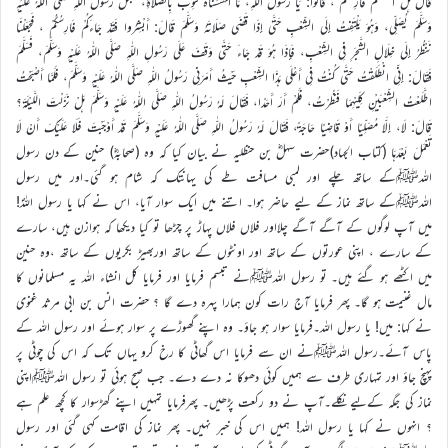
قَالَ هَلْ أَحْسَسْتُمْ فَارِسَكُمْ ، قَالُوا: يَا رَسُولَ اللّٰهِ، مَا أَحْسَسْنَاهُ فَثُوِّبَ بِالصَّلَاةِ، فَجَعَلَ رَسُولُ اللّٰهِ صَلَّى اللّٰهُ عَلَيْهِ
وَسَلَّمَ يُصَلِّي، وَهُوَ يَلْتَفِتُ إِلَى الشِّعْبِ حَتَّى إِذَا قَضَى صَلَاتَهُ وَسَلَّمَ قَالَ: أَبْشِرُوا فَقَدْ جَاءَكُمْ فَارِسُكُمْ ، فَجَعَلْنَا
نَنْظُرُ إِلَى خِلَالِ الشَّجَرِ فِي الشِّعْبِ، فَإِذَا هُوَ قَدْ جَاءَ حَتَّى وَقَفَ عَلَى رَسُولِ اللّٰهِ صَلَّى اللّٰهُ عَلَيْهِ وَسَلَّمَ، فَسَلَّمَ
فَقَالَ: إِنِّي انْطَلَقْتُ حَتَّى كُنْتُ فِي أَعْلَى هَذَا الشِّعْبِ حَيْثُ أَمَرَنِي رَسُولُ اللّٰهِ صَلَّى اللّٰهُ عَلَيْهِ وَسَلَّمَ، فَلَمَّا أَصْبَحْتُ
اطَّلَعْتُ الشِّعْبَيْنِ كِلَيْهِمَا فَنَظَرْتُ، فَلَمْ أَرَ أَحَدًا، فَقَالَ لَهُ رَسُولُ اللّٰهِ صَلَّى اللّٰهُ عَلَيْهِ وَسَلَّمَ هَلْ نَزَلْتَ اللَّيْلَةَ؟
قَالَ: لَا، إِلَّا مُصَلِّيًا أَوْ قَاضِيًا حَاجَةً، فَقَالَ لَهُ رَسُولُ اللّٰهِ صَلَّى اللّٰهُ عَلَيْهِ وَسَلَّمَ قَدْ أَوْجَبْتَ فَلَا عَلَيْكَ أَنْ لَا
تَعْمَلَ بَعْدَهَا (کتاب الجہاد)حضرت سہلؓ بن حنظلیہ نے بیان کیا کہ وہ (صحابہؓ) حنین کے دن رسول
اللہﷺکے ساتھ چلے اور لمبی مسافت طے کی یہانتک کہ شام ہو گئی۔اور میں رسول
اللہﷺکے ساتھ نماز کے لیے حاضر ہوا۔ اتنے میں ایک سوار آیا، اس نے کہا یا رسول اللہؐ!
میں آپ لوگوں کے آگے آگے چلااور فلاں فلاں پہاڑ پر چڑھا تو کیا دیکھا کہ ہوازن ہیں، سارے
کے سارے ، اپنی عورتوں کے ساتھ اور اونٹوں کے ساتھ اوربھیڑ بکریوں کے ساتھ ،وہ حنین
میں اکٹھے ہو گئے ہیں۔ تو رسول اللہﷺنے تبسم فرمایا اور فرمایا کل انشاء اللہ یہ مسلمانوں کا
مال غنیمت ہو گا۔ پھر فرمایا آج رات کون ہمارا پہرہ دے گا ؟ حضرت انس بن ابی مرثد غنوی
نے کہا: میں! یا رسول اللہ۔فرمایا سوار ہو جاؤ۔ وہ اپنے گھوڑے پر سوار ہوئے اور رسول اللہ کے
پاس آئے۔رسول اللہﷺنے ان سے فرمایا اس گھاٹی کا رخ کرو یہاں تک کہ اس کی چوٹی پر
پہنچ جاؤ اور تمہاری طرف سے ہمیں کوئی دھوکا نہ دے دے۔ جب صبح ہوئی تو رسول اللہﷺاپنی
نماز کی جگہ کےلیے نکلے۔آپ نے دو رکعت پڑھیں۔ پھرفرمایا تمہیں اپنے گھڑسوار کا کچھ علم ہے
؟ انہوں نے کہا یا رسول اللہ! ہمیں اس کی خبر نہیں۔ پھر نماز کی اقامت کہی گئی اور رسول