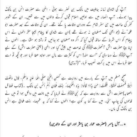
آپؓ کی شادی زمانہ جاہلیت میں مالک بن نضر سے ہوئی ، انہی سے حضرت انس بن مالکؓ
پیدا ہوئے۔ آپ انصار میں سے اولین اسلام قبول کرنے والوں میں سے تھیں۔ ان کے شوہر
کفر کی حالت میں ہی سفر شام کے دوران وفات پا گئے تھے۔ ان کی وفات کے بعد حضرت ابو
طلحہ ؓنے (جو ابھی تک مسلمان نہ ہوئے تھے )ان سے شادی کا پیغام بھیجا مگر انہوں نے اس
پیغام کو اس شرط کے ساتھ قبول کیا کہ اگر وہ مسلمان ہو جائیں تو رشتہ ہو سکتا ہے۔ انہوں نے
اپنا بیٹا حضرت انسؓ آنحضرتﷺ کی خدمت میں پیش کیا اور انہی (یعنی حضرت انسؓ) کے لیے
آپﷺ نے دعا دی کہ ’’اے اللہ! اس کو کثرت سے مال اور اولاد عطا فرما اور جو کچھ تو اسے
عطا فرمائے اس میں برکت نصیب فرما۔‘‘(ترمذی)
صحیح مسلم میں آپؓ کے بارے میں روایت ہے کہعَنِ النَّبِيِّ صَلَّى اللّٰهُ عَلَيْهِ وَسَلَّمَ، قَالَ دَخَلْتُ
الْجَنَّةَ فَسَمِعْتُ خَشْفَةً، فَقُلْتُ: مَنْ هَذَا؟ قَالُوا: هَذِهِ الْغُمَيْصَاءُ بِنْتُ مِلْحَانَ أُمُّ أَنَسِ بْنِ مَالِكٍ ۔(کتاب فضائل
الصحابہ)حضرت انسؓ سے روایت ہے کہ نبیﷺ نے فرمایا کہ میں جنت میں داخل ہوا تو میں نے
قدموں کی چاپ سنی۔ میں نے کہا یہ کون ہے؟ انہوں نے کہا کہ یہ غمیصاء بنت ملحانؓ ہے انس
بن مالکؓ کی ماں۔
٭…آل یاسر (حضرت عمار بن یاسرؓ اور ان کے والدین)