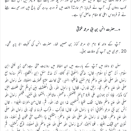
خوب روؤں گی۔ آپ نے فرمایا: ام حارثہ! جنت میں تو درجہ بدرجہ کئی باغ ہیں اور تیرے بیٹے
نے تو فردوسِ اعلیٰ کا مقام حاصل کیا ہے۔
٭…حضرت انس بن ابی مرثد غنویؓ
آپؓ کے والد کا نام ابو مرثد کناز بن حصین تھا۔ حضرت انس کی کنیت ابو یزید تھی۔
20؍ہجری میں آپ کی وفات ہوئی۔
سنن ابو داؤد میں آپؓ کے بارے میں ان الفاظ میں روایت ملتی ہے:عَنْ زَيْدٍ يَعْنِي ابْنَ
سَلَّامٍ، أَنَّهُ سَمِعَ أَبَا سَلَّامٍ، قَالَ: حَدَّثَنِي السَّلُولِيُّ أَبُو كَبْشَةَ، أَنَّهُ حَدَّثَهُ سَهْلُ ابْنُ الْحَنْظَلِيَّةِ، أَنَّهُمْ سَارُوا مَعَ
رَسُولِ اللّٰهِ صَلَّى اللّٰهُ عَلَيْهِ وَسَلَّمَ يَوْمَ حُنَيْنٍ فَأَطْنَبُوا السَّيْرَ، حَتَّى كَانَتْ عَشِيَّةً فَحَضَرْتُ الصَّلَاةَ، عِنْدَ رَسُولِ اللّٰهِ
صَلَّى اللّٰهُ عَلَيْهِ وَسَلَّمَ، فَجَاءَ رَجُلٌ فَارِسٌ، فَقَالَ: يَا رَسُولَ اللّٰهِ، إِنِّي انْطَلَقْتُ بَيْنَ أَيْدِيكُمْ حَتَّى طَلَعْتُ جَبَلَ
كَذَا وَكَذَا، فَإِذَا أَنَا بِهَوَازِنَ عَلَى بَكْرَةِ آبَائِهِمْ بِظُعُنِهِمْ، وَنَعَمِهِمْ، وَشَائِهِمْ، اجْتَمَعُوا إِلَى حُنَيْنٍ، فَتَبَسَّمَ رَسُولُ اللّٰهِ
صَلَّى اللّٰهُ عَلَيْهِ وَسَلَّمَ وَقَالَ: تِلْكَ غَنِيمَةُ الْمُسْلِمِينَ غَدًا إِنْ شَاءَ اللّٰهُ، ثُمَّ، قَالَ:مَنْ يَحْرُسُنَا اللَّيْلَةَ؟ ، قَالَ
أَنَسُ بْنُ أَبِي مَرْثَدٍ الْغَنَوِيُّ: أَنَا يَا رَسُولَ اللّٰهِ، قَالَ: فَارْكَبْ ، فَرَكِبَ فَرَسًا لَهُ فَجَاءَ إِلَى رَسُولِ اللّٰهِ صَلَّى
اللّٰهُ عَلَيْهِ وَسَلَّمَ، فَقَالَ لَهُ رَسُولُ اللّٰهِ صَلَّى اللّٰهُ عَلَيْهِ وَسَلَّمَ: اسْتَقْبِلْ هَذَا الشِّعْبَ حَتَّى تَكُونَ فِي أَعْلَاهُ، وَلَا
نُغَرَّنَّ مِنْ قِبَلِكَ اللَّيْلَةَ ، فَلَمَّا أَصْبَحْنَا، خَرَجَ رَسُولُ اللّٰهِ صَلَّى اللّٰهُ عَلَيْهِ وَسَلَّمَ إِلَى مُصَلَّاهُ، فَرَكَعَ رَكْعَتَيْنِ، ثُمَّ