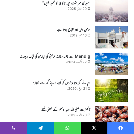
’’میری سر شت میں ناکامی کا خمیر نہیں‘‘
29 جولائی 2025ء
مومن دلیر اور شجاع ہوتا ہے
10 ستمبر 2019ء
Mendig سے جلسہ سالانہ جرمنی کی تیاری کی ایک رپورٹ
22 اگست 2024ء
ہم نے کورونا وائرس کو کیسے اپنے گھر سے نکالا؟
21 اپریل 2020ء
آنحضرت صلی اللہ علیہ وسلم کے بعض نسخے
20 اگست 2019ء
Viber
Telegram
WhatsApp
X
Faceboo