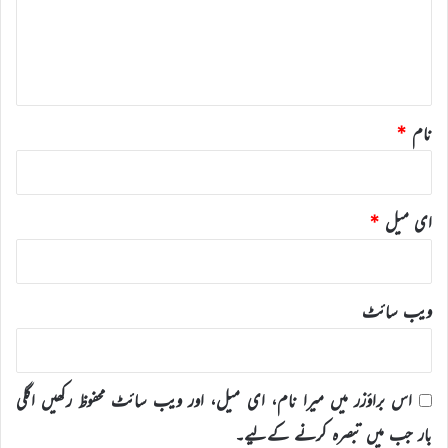
ر
ہ
*
نام
*
ای میل
*
ویب‌ سائٹ
اس براؤزر میں میرا نام، ای میل، اور ویب سائٹ محفوظ رکھیں اگلی
بار جب میں تبصرہ کرنے کےلیے۔