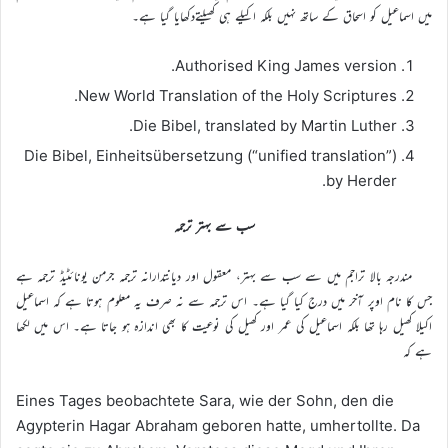
میں اسماعیل کو اسحاق کے ساتھ نہیں بلکہ اکیلے ہی کھیلتےدکھایا گیا ہے۔
Authorised King James version.
New World Translation of the Holy Scriptures.
Die Bibel, translated by Martin Luther.
Die Bibel, Einheitsübersetzung (“unified translation”)
by Herder.
سب سے بہتر ترجمہ
مندرجہ بالا تراجم میں سے سب سے بہتر، معقول اور دیانتدارانہ ترجمہ جرمن یونائٹیڈ ترجمہ ہے
جس کا نام اوپر آخر میں درج کیا گیا ہے۔ اس ترجمہ سے نہ صرف یہ معلوم ہوتا ہے کہ اسماعیل
اکیلا کھیل رہا تھا بلکہ اسماعیل کی عمر اور کھیل کی نوعیت کا بھی اندازہ ہو جاتا ہے۔ اس میں لکھا
ہے کہ
Eines Tages beobachtete Sara, wie der Sohn, den die
Agypterin Hagar Abraham geboren hatte, umhertollte. Da