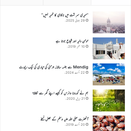
’’میری سر شت میں ناکامی کا خمیر نہیں‘‘
29 جولائی 2025ء
مومن دلیر اور شجاع ہوتا ہے
10 ستمبر 2019ء
Mendig سے جلسہ سالانہ جرمنی کی تیاری کی ایک رپورٹ
22 اگست 2024ء
ہم نے کورونا وائرس کو کیسے اپنے گھر سے نکالا؟
21 اپریل 2020ء
آنحضرت صلی اللہ علیہ وسلم کے بعض نسخے
20 اگست 2019ء