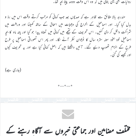
روایات بھی یہی بتاتی ہیں کہ وہ اس وقت دودھ پیتا بچہ تھا۔
مندرجہ بالا حقائق سے ظاہر ہے کہ صدیوں بعد جب کہانی کو مرتب کرتے وقت اس میں ردّ و
بدل کیا گیا۔ اور اسماعیل کے اخراج کی وجوہات میں اسحاق کے ساتھ کھیلنا اور وراثت میں
شراکت داخل کر دی گئیں۔ اس تحریف کے نتیجے میں کہانی میں تضاد پیدا ہو گیا اور چند ماہ کا بچہ
اسماعیل خود بخود سولہ سترہ سال کا نوجوان نظر آنے لگا۔ اور پھر اس تصوراتی اسماعیل پر طرح
طرح کے الزام تھوپ دئیے گئے۔ آئیں دیکھتے ہیں کہ اصل کہانی کیا ہے اور یہ تحریف کیوں
اور کیسے کی گئی۔
(جاری ہے)
٭…٭…٭
مختلف مضامین اور جماعتی خبروں سے آگاہ رہنے کے