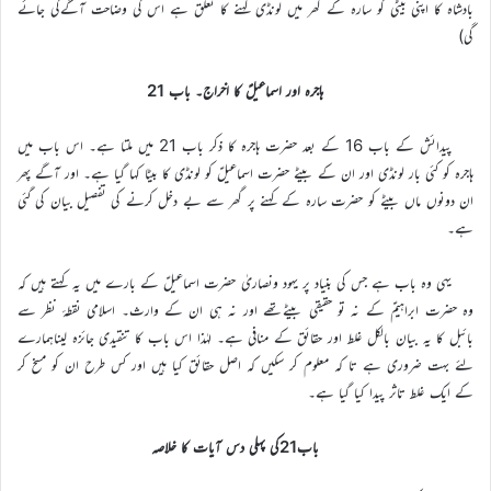
بادشاہ کا اپنی بیٹی کو سارہ کے گھر میں لونڈی کہنے کا تعلق ہے اس کی وضاحت آگےکی جائے
گی)
ہاجرہ اور اسماعیلؑ کا اخراج۔ باب 21
پیدائش کے باب 16 کے بعد حضرت ہاجرہ کا ذکر باب 21 میں ملتا ہے۔ اس باب میں
ہاجرہ کو کئی بار لونڈی اور ان کے بیٹے حضرت اسماعیلؑ کو لونڈی کا بیٹا کہا گیا ہے۔ اور آگے پھر
ان دونوں ماں بیٹے کو حضرت سارہ کے کہنے پر گھر سے بے دخل کرنے کی تفصیل بیان کی گئی
ہے۔
یہی وہ باب ہے جس کی بنیاد پر یہود ونصاریٰ حضرت اسماعیلؑ کے بارے میں یہ کہتے ہیں کہ
وہ حضرت ابراہیمؑ کے نہ تو حقیقی بیٹےتھے اور نہ ہی ان کے وارث۔ اسلامی نقطۂ نظر سے
بائبل کا یہ بیان بالکل غلط اور حقائق کے منافی ہے۔ لہٰذا اس باب کا تنقیدی جائزہ لیناہمارے
لئے بہت ضروری ہے تا کہ معلوم کر سکیں کہ اصل حقائق کیا ہیں اور کس طرح ان کو مسخ کر
کے ایک غلط تاثر پیدا کیا گیا ہے۔
باب21کی پہلی دس آیات کا خلاصہ