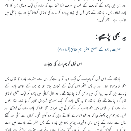
اور اس میں ہاجرہ کے تعارف کے طور پر صرف اتنا لکھا ہے کہ سارہ کی ایک لونڈی جس کا نام
ہاجرہ تھااور بس۔ بادشاہ کے جس قول کی بنیاد پرہاجرہ کو سارہ کی لونڈی گردانا گیا وہ بنیاد بائبل میں
غائب ہے۔ آخر کیوں؟
یہ بھی پڑھیے:
حضرت ہا جرہ کے متعلق بعض اہم حقائق(قسط دوم)
اس قول کو چھپانے کی وجوہات
بادشاہ کے اس قول کو چھپانے کی ایک وجہ تو یہ ہےکہ اس سے حضرت ہاجرہ کا شاہی پس
منظر ظاہرہوتا تھا۔ اور یہ پس منظر اس کہانی کے خلاف جاتا تھا جو یہود کے کاہن ہاجرہ کے
بارے میں کتاب پیدائش میں داخل کرنا چاہتےتھے۔ وہ اپنی کہانی میں ہاجرہ کو ایک حقیقی لونڈی
ظاہرکرنا چاہتےتھے جبکہ بادشاہ کا یہ قول ہاجرہ کو ایک مصری شہزادی ظاہر کررہا تھا۔ لہٰذا انہوں
نے ہاجرہ کا یہ شاہی پس منظرغائب کر کے کہانی میں صرف اتنا لکھا کہ ہاجرہ سارہ کی لونڈی اور
بس۔ پھرعوام پر چھوڑ دیا کہ وہ خود اندازے لگاتے رہیں کہ وہ کون تھی۔ کہاں سے آئی اور کتنے
سال سے سارہ کے پاس رہی وغیرہ۔ چنانچہ یہود میں ہاجرہ کے پس منظر کے بارے میں بہت
سی کہانیاں گھڑی گئی ہیں۔ اور ایک تو یہی کہتی ہے کہ سارہ نے جب حضرت ابراہیمؑ سے شادی