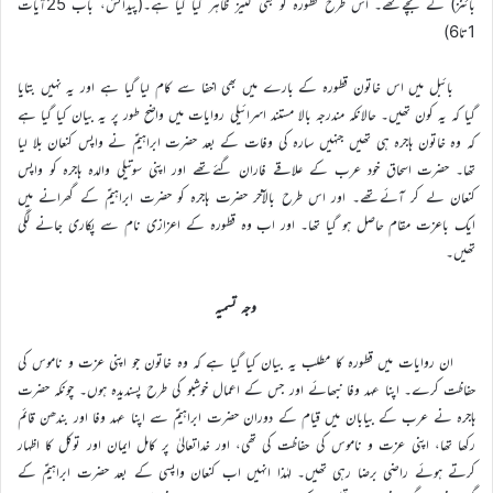
بائنز) کے بچےتھے۔ اس طرح قطورہ کو بھی کنیز ظاہر کیا گیا ہے۔(پیدائش، باب 25آیات
1تا6)
بائبل میں اس خاتون قطورہ کے بارے میں بھی اخفا سے کام لیا گیا ہے اور یہ نہیں بتایا
گیا کہ یہ کون تھیں۔ حالانکہ مندرجہ بالا مستند اسرائیلی روایات میں واضح طور پر یہ بیان کیا گیا ہے
کہ وہ خاتون ہاجرہ ہی تھیں جنہیں سارہ کی وفات کے بعد حضرت ابراہیمؑ نے واپس کنعان بلا لیا
تھا۔ حضرت اسحاق خود عرب کے علاقے فاران گئےتھے اور اپنی سوتیلی والدہ ہاجرہ کو واپس
کنعان لے کر آئےتھے۔ اور اس طرح بالآخر حضرت ہاجرہ کو حضرت ابراہیمؑ کے گھرانے میں
ایک باعزت مقام حاصل ہو گیا تھا۔ اور اب وہ قطورہ کے اعزازی نام سے پکاری جانے لگی
تھیں۔
وجہ تسمیہ
ان روایات میں قطورہ کا مطلب یہ بیان کیا گیا ہے کہ وہ خاتون جو اپنی عزت و ناموس کی
حفاظت کرے۔ اپنا عہد وفا نبھائے اور جس کے اعمال خوشبو کی طرح پسندیدہ ہوں۔ چونکہ حضرت
ہاجرہ نے عرب کے بیابان میں قیام کے دوران حضرت ابراہیمؑ سے اپنا عہد وفا اور بندھن قائم
رکھا تھا، اپنی عزت و ناموس کی حفاظت کی تھی، اور خداتعالیٰ پر کامل ایمان اور توکل کا اظہار
کرتے ہوئے راضی برضا رہی تھیں۔ لہٰذا انہیں اب کنعان واپسی کے بعد حضرت ابراہیمؑ کے