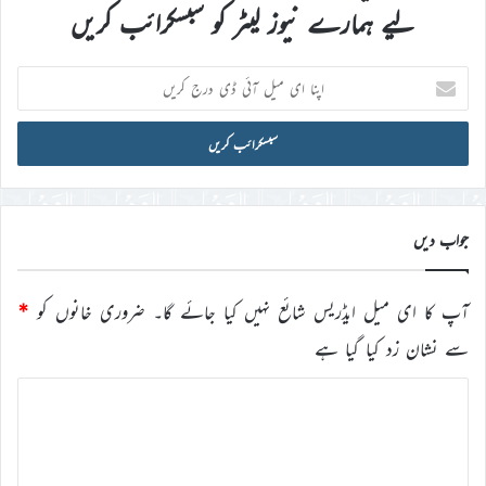
لیے ہمارے نیوز لیٹر کو سبسکرائب کریں
اپنا
ای
میل
آئی
ڈی
درج
کریں
جواب دیں
آپ کا ای میل ایڈریس شائع نہیں کیا جائے گا۔
ضروری خانوں کو
*
سے نشان زد کیا گیا ہے
ت
ب
ص