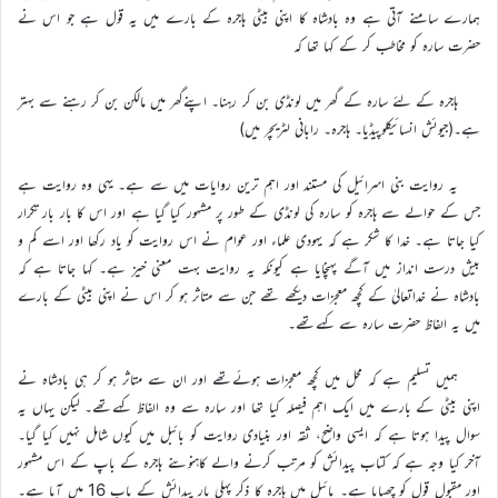
ہمارے سامنے آتی ہے وہ بادشاہ کا اپنی بیٹی ہاجرہ کے بارے میں یہ قول ہے جو اس نے
حضرت سارہ کو مخاطب کر کے کہا تھا کہ
ہاجرہ کے لئے سارہ کے گھر میں لونڈی بن کر رہنا۔ اپنےگھر میں مالکن بن کر رہنے سے بہتر
ہے۔(جیوئش انسائیکلوپیڈیا۔ ہاجرہ۔ رابانی لٹریچر میں)
یہ روایت بنی اسرائیل کی مستند اور اہم ترین روایات میں سے ہے۔ یہی وہ روایت ہے
جس کے حوالے سے ہاجرہ کو سارہ کی لونڈی کے طور پر مشہور کیا گیا ہے اور اس کا بار بار تکرار
کیا جاتا ہے۔ خدا کا شکر ہے کہ یہودی علماء اور عوام نے اس روایت کو یاد رکھا اور اسے کم و
بیش درست انداز میں آگے پہنچایا ہے کیونکہ یہ روایت بہت معنی خیز ہے۔ کہا جاتا ہے کہ
بادشاہ نے خداتعالیٰ کے کچھ معجزات دیکھے تھے جن سے متاثر ہو کر اس نے اپنی بیٹی کے بارے
میں یہ الفاظ حضرت سارہ سے کہےتھے۔
ہمیں تسلیم ہے کہ محل میں کچھ معجزات ہوئےتھے اور ان سے متاثر ہو کر ہی بادشاہ نے
اپنی بیٹی کے بارے میں ایک اہم فیصلہ کیا تھا اور سارہ سے وہ الفاظ کہےتھے۔ لیکن یہاں یہ
سوال پیدا ہوتا ہے کہ ایسی واضح، ثقہ اور بنیادی روایت کو بائبل میں کیوں شامل نہیں کیا گیا۔
آخر کیا وجہ ہے کہ کتاب پیدائش کو مرتب کرنے والے کاہنوںنے ہاجرہ کے باپ کے اس مشہور
اور مقبول قول کو چھپایا ہے۔ بائبل میں ہاجرہ کا ذکر پہلی بار پیدائش کے باب 16 میں آیا ہے۔