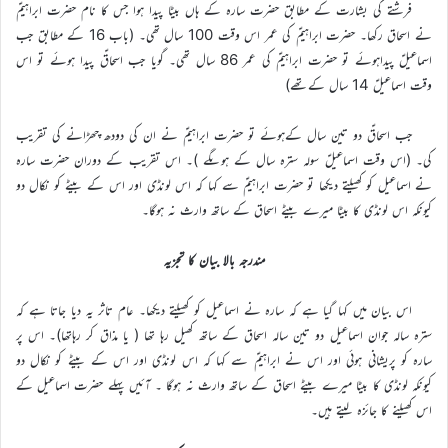
فرشتے کی بشارت کے مطابق حضرت سارہ کے ہاں بیٹا پیدا ہوا جس کا نام حضرت ابراہیمؑ
نے اسحاق رکھا۔ حضرت ابراہیمؑ کی عمر اس وقت 100 سال تھی۔ (باب 16 کے مطابق جب
اسماعیلؑ پیداہوئے تو حضرت ابراہیمؑ کی عمر 86 سال تھی۔ گویا جب اسحاقؑ پیدا ہوئے تو اس
وقت اسماعیلؑ 14 سال کےتھے)
جب اسحاقؑ دو تین سال کےہوئے تو حضرت ابراہیمؑ نے ان کی دودھ چھڑانے کی تقریب
کی۔ (اس وقت اسماعیلؑ سولہ سترہ سال کے ہوںگے )۔ اس تقریب کے دوران حضرت سارہ
نے اسماعیل کو کھیلتے دیکھا تو حضرت ابراہیمؑ سے کہا کہ اس لونڈی اور اس کے بیٹے کو نکال دو
کیونکہ اس لونڈی کا بیٹا میرے بیٹے اسحاق کے ساتھ وارث نہ ہوگا۔
مندرجہ بالا بیان کا تجزیہ
اس بیان میں کہا گیا ہے کہ سارہ نے اسماعیل کو کھیلتے دیکھا۔ عام تاثر یہ دیا جاتا ہے کہ
سترہ سالہ جوان اسماعیل دو تین سالہ اسحاق کے ساتھ کھیل رہا تھا ( یا مذاق کر رہاتھا)۔ اس پر
سارہ کو پریشانی ہوئی اور اس نے ابراہیمؑ سے کہا کہ اس لونڈی اور اس کے بیٹے کو نکال دو
کیونکہ لونڈی کا بیٹا میرے بیٹے اسحاق کے ساتھ وارث نہ ہوگا ۔ آئیں پہلے حضرت اسماعیل کے
اس کھیلنے کا جائزہ لیتے ہیں۔