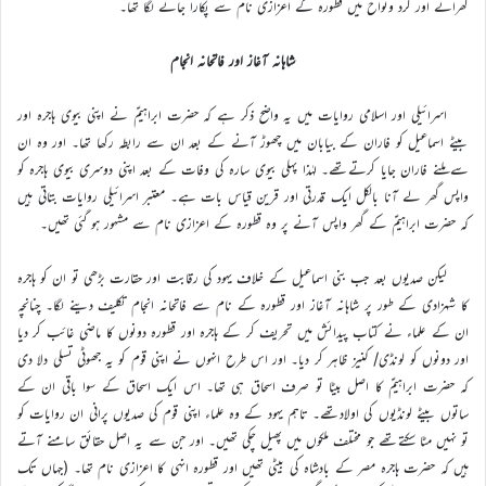
گھرانے اور گرد ونواح میں قطورہ کے اعزازی نام سے پکارا جانے لگا تھا۔
شاہانہ آغاز اور فاتحانہ انجام
اسرائیلی اور اسلامی روایات میں یہ واضح ذکر ہے کہ حضرت ابراہیمؑ نے اپنی بیوی ہاجرہ اور
بیٹے اسماعیل کو فاران کے بیابان میں چھوڑ آنے کے بعد ان سے رابطہ رکھا تھا۔ اور وہ ان
سے ملنے فاران جایا کرتےتھے۔ لہٰذا پہلی بیوی سارہ کی وفات کے بعد اپنی دوسری بیوی هاجره کو
واپس گھر لے آنا بالکل ایک قدرتی اور قرین قیاس بات ہے۔ معتبر اسرائیلی روایات بتاتی ہیں
کہ حضرت ابراہیمؑ کے گھر واپس آنے پر وہ قطورہ کے اعزازی نام سے مشہور ہو گئی تھیں۔
لیکن صدیوں بعد جب بنی اسماعیل کے خلاف یہود کی رقابت اور حقارت بڑھی تو ان کو ہاجرہ
کا شہزادی کے طور پر شاہانہ آغاز اور قطورہ کے نام سے فاتحانہ انجام تکلیف دینے لگا۔ چنانچہ
ان کے علماء نے کتاب پیدائش میں تحریف کر کے ہاجرہ اور قطورہ دونوں کا ماضی غائب کر دیا
اور دونوں کو لونڈی/ کنیز ظاہر کر دیا۔ اور اس طرح انہوں نے اپنی قوم کو یہ جھوٹی تسلی دلا دی
کہ حضرت ابراہیمؑ کا اصل بیٹا تو صرف اسحاق ہی تھا۔ اس ایک اسحاق کے سوا باقی ان کے
ساتوں بیٹے لونڈیوں کی اولادتھے۔ تاہم یہود کے وہ علماء اپنی قوم کی صدیوں پرانی ان روایات کو
تو نہیں مٹا سکتےتھے جو مختلف ملکوں میں پھیل چکی تھیں۔ اور جن سے یہ اصل حقائق سامنے آتے
ہیں کہ حضرت ہاجرہ مصر کے بادشاہ کی بیٹی تھیں اور قطورہ انہی کا اعزازی نام تھا۔ (جہاں تک