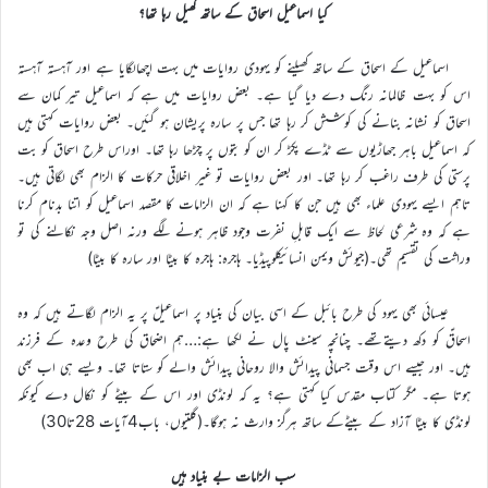
کیا اسماعیل اسحاق کے ساتھ کھیل رہا تھا؟
اسماعیل کے اسحاق کے ساتھ کھیلنے کو یہودی روایات میں بہت اچھالگایا ہے اور آہستہ آہستہ
اس کو بہت ظالمانہ رنگ دے دیا گیا ہے۔ بعض روایات میں ہے کہ اسماعیل تیر کمان سے
اسحاق کو نشانہ بنانے کی کوشش کر رہا تھا جس پر سارہ پریشان ہو گئیں۔ بعض روایات کہتی ہیں
کہ اسماعیل باہر جھاڑیوں سے ٹڈے پکڑ کر ان کو بتوں پر چڑھا رہا تھا۔ اوراس طرح اسحاق کو بت
پرستی کی طرف راغب کر رہا تھا۔ اور بعض روایات تو غیر اخلاقی حرکات کا الزام بھی لگاتی ہیں۔
تاہم ایسے یہودی علماء بھی ہیں جن کا کہنا ہے کہ ان الزامات کا مقصد اسماعیل کو اتنا بدنام کرنا
ہے کہ وہ شرعی لحاظ سے ایک قابلِ نفرت وجود ظاہر ہونے لگے ورنہ اصل وجہ نکالنے کی تو
وراثت کی تقسیم تھی۔(جیوئش ویمن انسائیکلوپیڈیا۔ ہاجرہ: ہاجرہ کا بیٹا اور سارہ کا بیٹا)
عیسائی بھی یہود کی طرح بائبل کے اسی بیان کی بنیاد پر اسماعیلؑ پر یہ الزام لگاتے ہیں کہ وہ
اسحاقؑ کو دکھ دیتےتھے۔ چنانچہ سینٹ پال نے لکھا ہے:…ہم اضحاق کی طرح وعدہ کے فرزند
ہیں۔ اور جیسے اس وقت جسمانی پیدائش والا روحانی پیدائش والے کو ستاتا تھا۔ ویسے ہی اب بھی
ہوتا ہے۔ مگر کتاب مقدس کیا کہتی ہے؟ یہ کہ لونڈی اور اس کے بیٹے کو نکال دے کیونکہ
لونڈی کا بیٹا آزاد کے بیٹےکے ساتھ ہرگز وارث نہ ہوگا۔(گلتیوں، باب4آیات 28تا30)
سب الزامات بے بنیاد ہیں