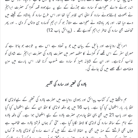
اندر ہونے والے معجزات کو سارہ سے جوڑنے کے لیے یہ بےہودہ قصہ گھڑا کہ حضرت ابراہیمؑ
نے جھوٹ بولتےہوئے سارہ کو اپنی بہن ظاہر کیا تھا اور اس طرح سارہ کو بادشاہ کے قبضے میں
دے دیا تھا۔ اور پھر بادشاہ نے معجزات سے متاثر ہو کر ابرہیم کوسارہ ہی واپس کر دی ۔ اور پھر
تحائف بھی سارہ کی خاطر ابراہیم کودیےتھے ۔ (پیدائش باب 12)
اسرائیلی روایات اور بائبل کے بیان میں جو یہ تضاد ہے اس سے یہ ثابت ہو جاتا ہے کہ
مصری سفر کے اس قصے کو گھڑنے کا مقصد مصر میں حضرت ہاجرہ کی حضرت ابراہیمؑ سے شادی کو
غائب کرناہے۔ اور ان کے شاہانہ جہیز کو سارہ سے منسوب کرنا تھا۔ اس بارے میں مزید
وضاحت اگلے حصے میں کی جائے گی۔
ہاجرہ کی تحقیر اور سارہ کی تشہیر
ہم دیکھتے ہیں کہ کتاب پیدائش اور یہودی روایات میں حضرت ہاجرہ کی تحقیر کے لیےلونڈی کا
لفظ بار بار استعمال کیا گیا ہے۔ باب 16 میں چھ دفعہ لونڈی کا لفظ ان کے لیے استعمال کیا گیا
ہے اور باب 21 میں بھی یہی لفظ چارمرتبہ حضرت ہاجرہ کے لیے استعمال ہوا ہے۔ کئی دفعہ ہاجرہ
کے نام کے ساتھ سارہ کی لونڈی کا لاحقہ لگایا گیا ہے۔ حتی ٰکہ جہاں فرشتہ ہاجرہ سے مخاطب ہے
وہاں بھی فرشتے کے منہ میں بھی یہ الفاظ ڈالے گئے ہیں کہ اے سارہ کی لونڈی ہاجرہ تو کہاں
سے آئی اور کدہر جاتی ہے۔ اسی طرح جب حضرت اسماعیلؑ کا نسب نامہ درج کیا تو وہاں لکھا کہ