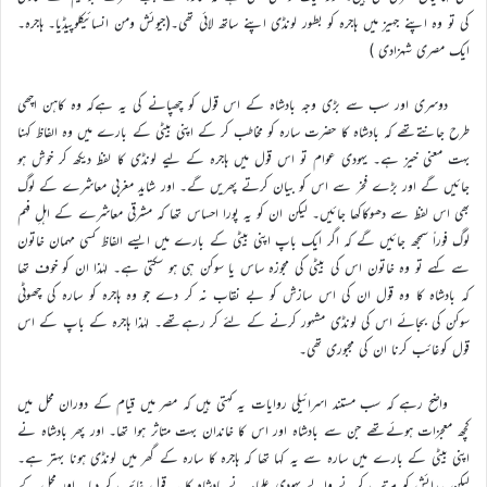
کی تو وہ اپنے جہیز میں ہاجرہ کو بطور لونڈی اپنے ساتھ لائی تھی۔(جیوئش ومن انسائیکلوپیڈیا۔ ہاجرہ۔
ایک مصری شہزادی )
دوسری اور سب سے بڑی وجہ بادشاہ کے اس قول کو چھپانے کی یہ ہےکہ وہ کاہن اچھی
طرح جانتےتھے کہ بادشاہ کا حضرت سارہ کو مخاطب کر کے اپنی بیٹی کے بارے میں وہ الفاظ کہنا
بہت معنی خیز ہے۔ یہودی عوام تو اس قول میں ہاجرہ کے لیے لونڈی کا لفظ دیکھ کر خوش ہو
جائیں گے اور بڑے فخر سے اس کو بیان کرتے پھریں گے۔ اور شاید مغربی معاشرے کے لوگ
بھی اس لفظ سے دھوکاکھا جائیں۔ لیکن ان کو یہ پورا احساس تھا کہ مشرقی معاشرے کے اہلِ فہم
لوگ فوراً سمجھ جائیں گے کہ اگر ایک باپ اپنی بیٹی کے بارے میں ایسے الفاظ کسی مہمان خاتون
سے کہے تو وہ خاتون اس کی بیٹی کی مجوزہ ساس یا سوکن ہی ہو سکتی ہے۔ لہٰذا ان کو خوف تھا
کہ بادشاہ کا وہ قول ان کی اس سازش کو بے نقاب نہ کر دے جو وہ ہاجرہ کو سارہ کی چھوٹی
سوکن کی بجائے اس کی لونڈی مشہور کرنے کے لئے کر رہےتھے۔ لہٰذا ہاجرہ کے باپ کے اس
قول کوغائب کرنا ان کی مجبوری تھی۔
واضح رہے کہ سب مستند اسرائیلی روایات یہ کہتی ہیں کہ مصر میں قیام کے دوران محل میں
کچھ معجزات ہوئےتھے جن سے بادشاہ اور اس کا خاندان بہت متاثر ہوا تھا۔ اور پھر بادشاہ نے
اپنی بیٹی کے بارے میں سارہ سے یہ کہا تھا کہ ہاجرہ کا سارہ کے گھر میں لونڈی ہونا بہتر ہے۔
لیکن پیدائش کو مرتب کرنے والے یہودی علماء نے بادشاہ کا یہ قول غائب کر دیا۔ اور محل کے