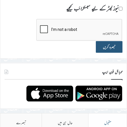
نیوز لیٹر کے لیے سبسکرائب کیجیے
موبائل فون ایپ
مقبول
حال ہی میں
تبصرے