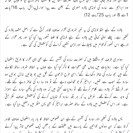
وہ ابراہیم سے سارہ کی لونڈی ہاجرہ مصری کے بطن سے پیدا ہوا۔(پیدائش، باب 16آیات
1سے 8 اور باب 25آیت 12)
ہاجرہ کے لیے لفظ لونڈی کی یہ غیر ضروری تکرار صاف ظاہر کرتی ہے کہ اصل مقصد ہاجرہ کی
تحقیر ہے۔ پہلے اپنی کہانی میں ہاجرہ کے لیے لونڈی کا غلط تصور پیدا کیا گیا اور پھر تکرار کے
ذریعے اس تصور کوعوام میں پھیلانے اور ذہن نشین کرانے کی کوشش کی گئی ہے۔
دوسری طرف ہم دیکھتے ہیں کہ حضرت سارہ کی تشہیر کے لیے بھی یہی تکرار کا طریق استعمال
کیا گیا ہے۔ روایات میں جہاں بھی معجزات کا ذکر کیا گیا ہے وہاں یہ الفاظ ضرور ساتھ لگائے
گئے ہیں ’جو سارہ کی خاطر دکھائے گئے‘۔اسی طرح فرعون کے محل میں جو بلائیں نازل ہوئیں وہ
سارہ کے سبب سے تھیں۔ ابراہیمؑ کو جو تحائف دیے گئے تو وہ سا رہ کی خاطر دیے گئےتھے۔
اور فرشتے اگر ہاجرہ سے کلام کرتےتھے تو روایات کہتی ہیں کہ وہ ہاجرہ کی مالکن سارہ کے اعزاز
کی وجہ سے کرتےتھے۔ غرض یہ کہ ہر جگہ سارہ کو نمایاں کرنے کی کوشش صاف نظر آتی
ہے۔ اور اس کوشش میں ہاجرہ کے ساتھ حضرت ابراہیمؑ کو بھی پس منظر میں دھکیل دیا گیا ہے۔
پس ہاجرہ کی تحقیر اور سارہ کی تشہیر کےلیے ان مخصوص الفاظ کا بار بار استعمال صاف ظاہر
کرتا ہے کہ ان دونوں خواتین کے بارے میں حقیقت کے برعکس ایک مخصوص تاثر پیدا کرنے