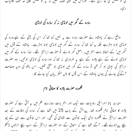
کی کوشش کی جا رہی ہے۔ اوراس میں کوئی شک نہیں کہ یہ کوشش کافی حد تک کامیاب
رہی۔
سارہ کے گھر میں لونڈی نہ کہ سارہ کی لونڈی
واضح رہے کہ بادشاہ نے حضرت سارہ سے یہ نہیں کہا تھا کہ اس کی بیٹی کے لیےسارہ کی
لونڈی ہونا بہترہے بلکہ یہ کہا تھا کہ سارہ کے گھر میں لونڈی ہونا بہترہے۔ بادشاہ کے قول میں
’گھر میں‘ کے الفاظ بہت اہم ہیں۔ اصل گھر والے تو حضرت ابراہیم تھے۔ لہٰذا سارہ کے گھر میں
لونڈی ہونے کے لیے ہاجرہ کے لیے یہ ضروری نہ تھا کہ وہ سارہ کی لونڈی ہوتیں۔ وہ حضرت
ابراہیم کی بیوی ہو کر بھی تو سارہ کے گھر میں لونڈی ہو سکتی تھیں۔ اس پہلو کی مزید وضاحت
آگےکی جائے گی جہاں بادشاہ کے اس قول کا پس منظر بیان کیا جائے گا۔
قطورہ حضرت ہاجرہ کا صفاتی نام
مندرجہ بالا اسرائیلی روایات سے ایک اور اہم بات ہمارے علم میں یہ آتی ہے کہ حضرت
ہاجرہ کا صفاتی نام قطورہ تھا۔ پیدائش کے باب 25 میں لکھا ہے کہ سارہ کی وفات کے بعد
حضرت ابراہیمؑ نے قطورہ نامی ایک خاتون سے شادی کی تھی۔ اور اس خاتون سے ان کے چھ
بچے پیداہوئےتھے۔ آگے لکھا ہے کہ اسحاق کے سوا حضرت ابراہیمؑ کے سب بچے حرموں (کنکو