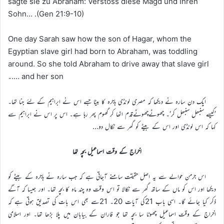
sagte sie zu Abraham: Verstoss diese Magd und Ihren
Sohn… .(Gen 21:9-10)
One day Sarah saw how the son of Hagar, whom the
Egyptian slave girl had born to Abraham, was toddling
around. So she told Abraham to drive away that slave girl
and her son ….۔
ایک دن سارہ نے دیکھا کہ مصری لونڈی ہاجرہ کا بیٹا جسے اس نے ابراہیم کے لئے جنا تھا۔
’کیسے سنبھل سنبھل کر‘۔ چھوٹےچھوٹےقدم اٹھا کر گھوم پھر رہا ہے۔ اس پر اس نے ابراہیم سے
کہا کہ اس لونڈی اور اس کے بیٹے کو گھر سے نکال دو…
اخراج کے وقت اسماعیل بچہ تھا
اس جرمن حوالے سے یہ اصل حقیقت سامنے آجاتی ہے کہ جب سارہ نے ہاجرہ کے بیٹے کو
دیکھا اور اس کو ماں کے ساتھ گھر سے نکالا تو اس وقت وہ چند ماہ کا بچہ تھا۔ اور جیسا کہ آگے
ذکر کیا جائے گا۔ اسی باب 21کی آیات 20۔ 21سے بھی اس بات کی تصدیق ہوتی ہے کہ
اخراج کے وقت اسماعیل چھوٹا سا بچہ تھا جو فاران کے بیابان میں پلا بڑھا تھا۔ اور اسلامی