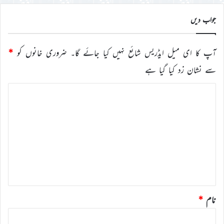
کریں
جواب دیں
آپ کا ای میل ایڈریس شائع نہیں کیا جائے گا۔
ضروری خانوں کو
*
سے نشان زد کیا گیا ہے
ت
ب
ص
ر
ہ
*
نام
*