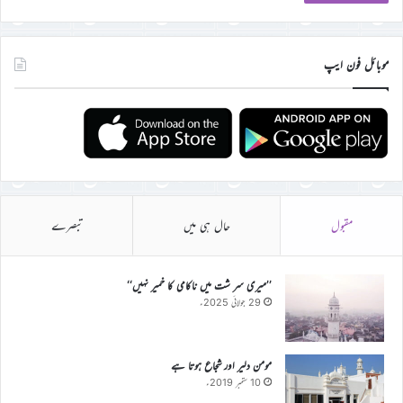
موبائل فون ایپ
مقبول
حال ہی میں
تبصرے
’’میری سر شت میں ناکامی کا خمیر نہیں‘‘
29 جولائی 2025ء
مومن دلیر اور شجاع ہوتا ہے
10 ستمبر 2019ء