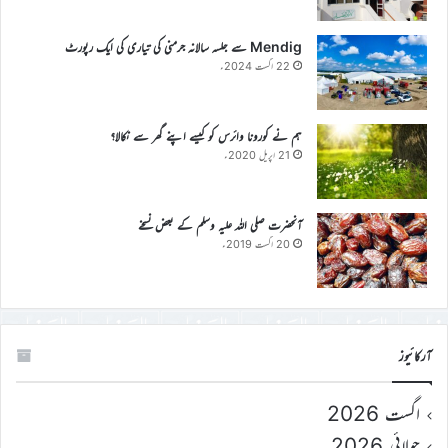
Mendig سے جلسہ سالانہ جرمنی کی تیاری کی ایک رپورٹ
22 اگست 2024ء
ہم نے کورونا وائرس کو کیسے اپنے گھر سے نکالا؟
21 اپریل 2020ء
آنحضرت صلی اللہ علیہ وسلم کے بعض نسخے
20 اگست 2019ء
آرکائیوز
اگست 2026
جولائی 2026