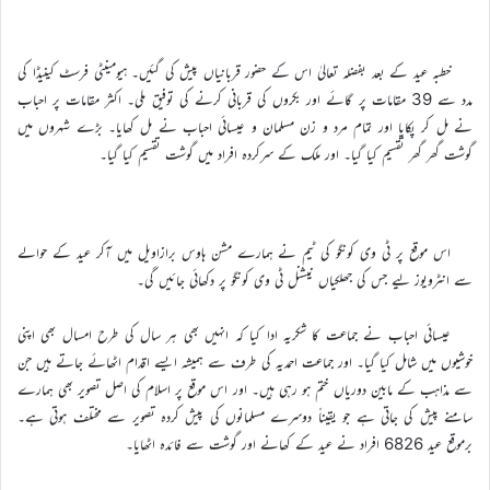
خطبہ عید کے بعد بفضلہ تعالیٰ اس کے حضور قربانیاں پیش کی گئیں۔ ہیومینٹی فرسٹ کینیڈا کی
مدد سے 39 مقامات پر گائے اور بکروں کی قربانی کرنے کی توفیق ملی۔ اکثر مقامات پر احباب
نے مل کر پکایا اور تمام مرد و زن مسلمان و عیسائی احباب نے مل کھایا۔ بڑے شہروں میں
گوشت گھر گھر تقسیم کیا گیا۔ اور ملک کے سرکردہ افراد میں گوشت تقسیم کیا گیا۔
اس موقع پر ٹی وی کونگو کی ٹیم نے ہمارے مشن ہاوس برازاویل میں آکر عید کے حوالے
سے انٹرویوز لیے جس کی جھلکیاں نیشنل ٹی وی کونگو پر دکھائی جائیں گی۔
عیسائی احباب نے جماعت کا شکریہ ادا کیا کہ انہیں بھی ہر سال کی طرح امسال بھی اپنی
خوشیوں میں شامل کیا گیا۔ اور جماعت احمدیہ کی طرف سے ہمیشہ ایسے اقدام اٹھائے جاتے ہیں جن
سے مذاہب کے مابین دوریاں ختم ہو رہی ہیں۔ اور اس موقع پر اسلام کی اصل تصویر بھی ہمارے
سامنے پیش کی جاتی ہے جو یقیناً دوسرے مسلمانوں کی پیش کردہ تصویر سے مختلف ہوتی ہے۔
برموقع عید 6826 افراد نے عید کے کھانے اور گوشت سے فائدہ اٹھایا۔