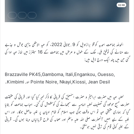
الحمدللہ جماعت احمدیہ کونگو برازاویل کو 9؍جولائی 2022ء کو عید الاضحی مذہبی جوش و جذبے
سے منانے کی توفیق ملی۔ ملک کے طول و عرض میں جماعت کے 16 سینٹرز میں نماز عید ادا کی
گئی جن میں چند ایک درج ذیل ہیں:
Brazzaville PK45,Gamboma, Itali,Engankou, Ouesso,
Pointe Noire, Nkayi,Kiossi, Jean Desil اور Kimbimi۔
خطبہ عید میں حضرت ابراہیمؑ و حضرت اسمٰعیلؑ کی قربانی کا ذکر خیر کیا گیا اور قربانی کی حقیقت
حضرت مسیح موعود ؑکی تصنیف خطبہ الہامیہ سے سمجھانے کی کوشش کی گئی۔ احباب جماعت کو بتایا
گیا کہ ہماری حقیقی عید تو اس وقت ہوگی جب اسلام کو تمام ادیان پر غلبہ حاصل ہوگا۔ اور اس
غلبہ کے لیے ہمیں آنحضرت صلی اللہ علیہ وسلم اور صحابہ کی طرح قربانیاں دینا ہوں گی۔ قربانی
کے بغیر کوئی قوم کی ترقی نہیں ہوسکتی۔