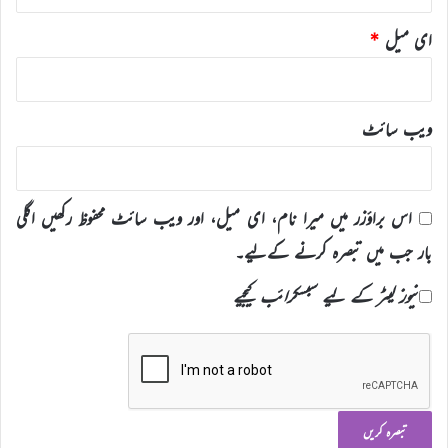
ای میل
*
ویب‌ سائٹ
اس براؤزر میں میرا نام، ای میل، اور ویب سائٹ محفوظ رکھیں اگلی
بار جب میں تبصرہ کرنے کےلیے۔
نیوز لیٹر کے لیے سبسکرائب کیجیے