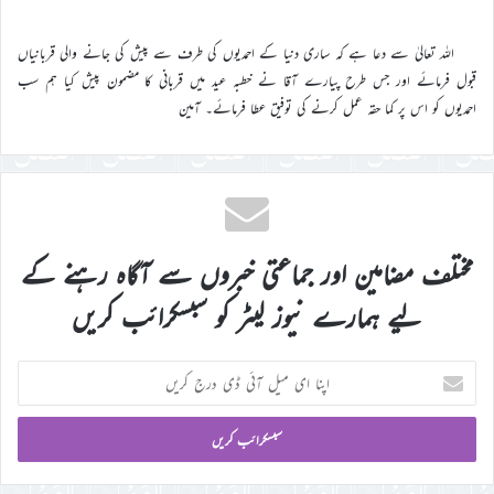
اللہ تعالیٰ سے دعا ہے کہ ساری دنیا کے احمدیوں کی طرف سے پیش کی جانے والی قربانیاں
قبول فرمائے اور جس طرح پیارے آقا نے خطبہ عید میں قربانی کا مضمون پیش کیا ہم سب
احمدیوں کو اس پر کما حقہ عمل کرنے کی توفیق عطا فرمائے۔ آمین
مختلف مضامین اور جماعتی خبروں سے آگاہ رہنے کے
لیے ہمارے نیوز لیٹر کو سبسکرائب کریں
اپنا
ای
میل
آئی
ڈی
درج