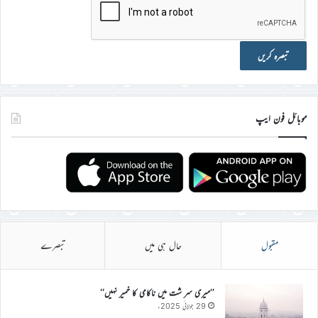
موبائل فون ایپ
مقبول
حال ہی میں
تبصرے
’’میری سر شت میں ناکامی کا خمیر نہیں‘‘
29 جولائی 2025ء