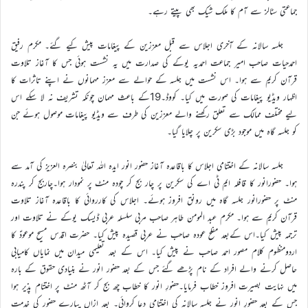
جماعتی سٹالز سے آم کا ملک شیک بھی پیتے رہے۔
جلسہ سالانہ کے آخری اجلاس سے قبل معززین کے پیغامات پیش کیے گئے۔ مکرم رفیق
احمدحیات صاحب امیر جماعت احمدیہ یوکے کی صدارت میں یہ نشست ہوئی جس کا آغاز تلاوت
قرآن کریم سے ہوا۔ اس نشست میں جلسہ کے حوالے سے معزز مہمانوں نے اپنے تاثرات کا
اظہار ویڈیو پیغامات کی صورت میں کیا۔ کووڈ۔19کے باعث مہمان چونکہ تشریف نہ لا سکے اس
لیے مختلف ممالک سے تعلق رکھنے والے معززین کی طرف سے ویڈیو پیغامات موصول ہوئے جن
کو جلسہ گاہ میں موجود بڑی سکرین پر چلایا گیا۔
جلسہ سالانہ کے اختتامی اجلاس کا باقاعدہ آغاز حضور انور ایدہ اللہ تعالیٰ بنصرہ العزیز کی آمد سے
ہوا۔ حضورانور کا قافلہ ایم ٹی اے کی سکرین پر چار بج کر چودہ منٹ پر نمودار ہوا۔چاربج کر پندرہ
منٹ پر حضورانور جلسہ گاہ میں رونق افروز ہوئے۔ اجلاس کی کارروائی کا باقاعدہ آغاز تلاوت
قرآن کریم سے ہوا۔ مکرم عبد المومن طاہر صاحب مربی سلسلہ عربی ڈیسک یوکے نے تلاوت اور
ترجمہ پیش کیا۔اس کےبعد مفلح عودہ صاحب نے عربی قصیدہ پیش کیا۔ حضرت اقدس مسیح موعودؑ کا
اردومنظوم کلام مصور احمد صاحب نے پیش کیا۔ اس کے بعد تعلیمی میدان میں نمایاں کامیابی
حاصل کرنے والے افراد کے نام پڑھے گئے جس کے بعد حضور انور نے بنیادی حقوق کے بارہ
میں نہایت بصیرت افروز خطاب فرمایا۔حضورِ انور کا خطاب چھ بج کر آٹھ منٹ پر اختتام پذیر ہوا
جس کے بعد حضورِ انور نے جلسہ سالانہ کی اختتامی دعا کروائی۔ بعد ازاں پیارے حضور کی خدمت