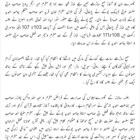
تیسرے دن کا آغاز صبح ساڑھے تین بجے نماز تہجد سے ہوا جو مکرم میر انجم پرویز صاحب مربی
سلسلہ عربی ڈیسک یوکے نے پڑھائی۔ فجر کی اذان مکرم خان فرید احمد صاحب متعلم جامعہ احمدیہ
یوکے (درجہ ممہدہ) نے دی۔ صبح پونے پانچ بجے حضور انور ایدہ اللہ تعالیٰ بنصرہ العزیز نے جلسہ
گاہ میں نمازِ فجر پڑھائی جس کی پہلی رکعت میں سورۃ الکہف کی آیات 103تا 107 جبکہ دوسری
رکعت میں 108تا111 تلاوت فرمائیں۔ نماز فجر کے بعد مکرم وسیم احمد فضل صاحب مربی سلسلہ
و استاذ جامعہ احمدیہ یو کے نے درسِ حدیث دیا۔
صبح ساڑھے سات بجے کھانے کی مارکی میں ناشتے کا انتظام کیا گیا تھا۔ ناشتے میںمہمانانِ کرام
اور ڈیوٹی کنندگان کو چنے، روٹی، سیریل، بٹر، جیم اور ڈبل روٹی پیش کیے گئے۔ناشتہ کے ساتھ
مہمانوں کے لیے مزیدار کشمیری چائے کا انتظام بھی کیا گیا تھا۔جلسےکے آخری دن مہمانوں کے
ایک جم غفیر نے جلسہ گاہ کا رخ کیا ۔
جلسہ سالانہ کے تیسرےاجلاس کی صدارت کے فرائض مکرم و عبد اللہ واگس ہاؤزر صاحب
امیر جماعت احمدیہ جرمنی نے سرانجام دیے۔ کارروائی کا باقاعدہ آغاز تلاوتِ قرآن کریم اور ترجمہ
کے ساتھ ہواجو حافظ فضل ربی صاحب استاذ جامعہ احمدیہ یوکے نے پیش کیے۔ مکرم حفیظ احمد صاحب
مبلغ سلسلہ نے حضرت اقدس مسیح موعودؑ کا منظوم کلام پیش کیا۔ پہلی تقریر مولانا فضل الرحمان
ناصر صاحب مربی سلسلہ و استا ذ جامعہ احمدیہ یوکےنے اردو زبان میں بعنوان ’’عائلی زندگی میں
میاں بیوی کو صبر اور برداشت کی عادت ڈالنے کی ضرورت ہے‘‘پیش کی۔اس کے بعد مکرم ایاز