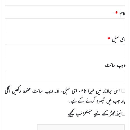
نام
*
ای میل
*
ویب‌ سائٹ
اس براؤزر میں میرا نام، ای میل، اور ویب سائٹ محفوظ رکھیں اگلی
بار جب میں تبصرہ کرنے کےلیے۔
نیوز لیٹر کے لیے سبسکرائب کیجیے