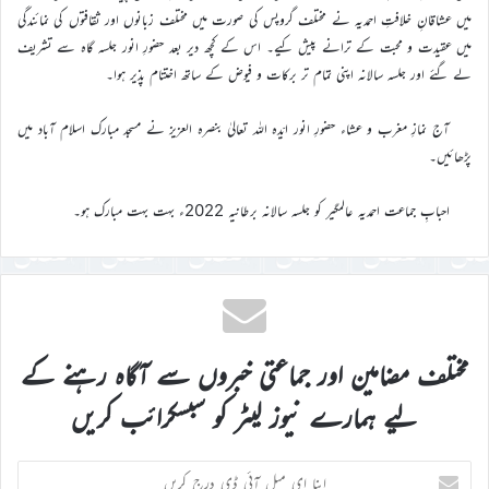
میں عشاقانِ خلافتِ احمدیہ نے مختلف گروپس کی صورت میں مختلف زبانوں اور ثقافتوں کی نمائندگی
میں عقیدت و محبت کے ترانے پیش کیے۔ اس کے کچھ دیر بعد حضورِ انور جلسہ گاہ سے تشریف
لے گئے اور جلسہ سالانہ اپنی تمام تر برکات و فیوض کے ساتھ اختتام پذیر ہوا۔
آج نمازِ مغرب و عشاء حضورِ انور ایّدہ اللہ تعالیٰ بنصرہ العزیز نے مسجد مبارک اسلام آباد میں
پڑھائیں۔
احبابِ جماعت احمدیہ عالمگیر کو جلسہ سالانہ برطانیہ 2022ء بہت بہت مبارک ہو۔
مختلف مضامین اور جماعتی خبروں سے آگاہ رہنے کے
لیے ہمارے نیوز لیٹر کو سبسکرائب کریں
اپنا