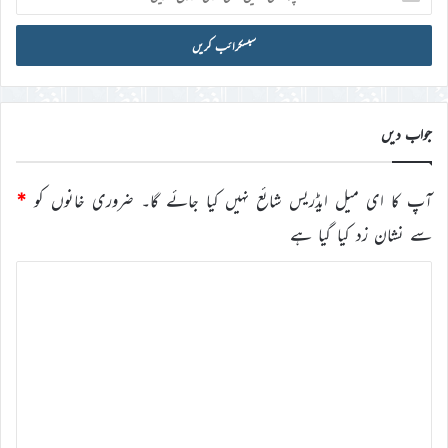
ای
میل
آئی
ڈی
درج
کریں
جواب دیں
آپ کا ای میل ایڈریس شائع نہیں کیا جائے گا۔
ضروری خانوں کو
*
سے نشان زد کیا گیا ہے
ت
ب
ص
ر
ہ
*