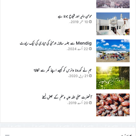
مومن دلیر اور شجاع ہوتا ہے
10 ستمبر 2019ء
Mendig سے جلسہ سالانہ جرمنی کی تیاری کی ایک رپورٹ
22 اگست 2024ء
ہم نے کورونا وائرس کو کیسے اپنے گھر سے نکالا؟
21 اپریل 2020ء
آنحضرت صلی اللہ علیہ وسلم کے بعض نسخے
20 اگست 2019ء