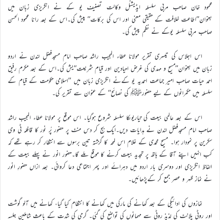
محمود خان صاحب مربی سلسلہ ایڈیشنل وکالت تصنیف یو کے نے انگریزی زبان میں
بعنوان’’اطاعت خلافت کے حقیقی معنی اور اس کی برکات‘‘ پیش کی۔اس کے بعد رانا محمود الحسن
صاحب مربی سلسلہ یوکے نے نظم پیش کی۔
اس اجلاس کی تیسری تقریر مولانا عطاء المجیب راشد صاحب امام مسجدفضل لندن نے اردو
زبان میں بعنوان’’مسیح و مہدی کی غرض احیادین اور قیام شریعت‘‘یش کی۔اس کے بعد مکرم رفیق
احمد حیات صاحب امیر جماعت احمدیہ یو کےنے انگریزی زبان میں ’’اسلامی حکومت کے قیام کے
سلسلہ میں حکمرانوں کے لیے حضورﷺ کی نصائح‘‘ کے عنوان سے تقریر کی۔
اس کے بعد عالمی بیعت کی تیاریوںکا سلسلہ شروع ہوگیا۔ اس موقع پر مولانا عطاء المجیب راشد
صاحب امام مسجدفضل لندن نے ہدایات دیں۔ایک بج کر دس منٹ پر حضور پُر نور کا قافلہ ٹی وی
سکرین پر نمودار ہوا۔ مسیح محمدی کے غلام اس لمحہ کا گزشتہ تین برسوں سے انتظار کر رہے تھے کہ
کب انہیں اپنے آقا کے ہاتھ پر تجدید بیعت کرنے کا موقع ملے گا۔حضور انور نے پہلے بیعت کے
الفاظ انگریزی اور دوسری بار اردو میں دہرائے اور پھر اجتماعی دعا کروائی۔ بعد ازاں حضورِ انور
نے نماز ظہر و عصر جمع کر کےپڑھائیں۔
نمازوں کی ادائیگی کے بعد کھانے کی مارکی میں کھانے کا انتظام کیا گیا، کھانے میں آلو گوشت
اور روٹی پلانٹ کی لذیذ روٹی سے مہمانوں کی تواضع کی گئی۔ گرمی کی شدت کے باعث شاملین جلسہ