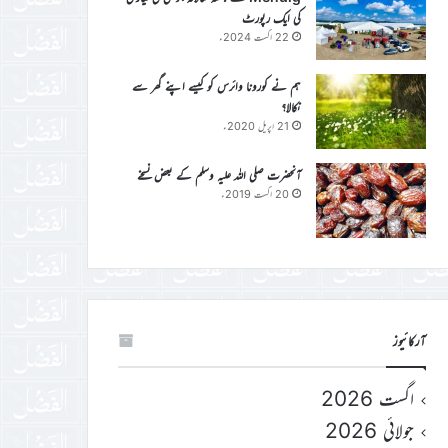
کی ایک رپورٹ
22 اگست 2024ء
ہم نے کورونا وائرس کو کیسے اپنے گھر سے
نکالا؟
21 اپریل 2020ء
آنحضرت صلی اللہ علیہ وسلم کے بعض نسخے
20 اگست 2019ء
آرکائیوز
اگست 2026
جولائی 2026