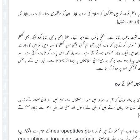
لم فرماتے ہیں:’’لوگوں کو اسلام کی طرف بلاؤ۔ ان کو خوشخبری سناؤ، نفرت نہ دلاؤ بلکہ
ابو داؤد۔النسائی)
ثبت ماحول بنانا ہے۔ منفی باتوں سے بچنا ہے۔ مثلاً اچھی باتیں بتایا کرو جبکہ ایسی گفتگو
 محسوس کرتےہیں کہ جب کہیں بھی ہم کسی اچھی مفید گفتگو کا حصہ بنیں تو اس کاہمارے
ں ذہن میں ایک بوجھ محسوس ہونے لگتا ہے۔ ریسرچ بھی اس بات کو ثابت کرتی ہے۔ ہر
Oxytocکے نام سے خوشی کا ہارمون پیدا ہوتا ہے جو کہ ہماری ذہنی صلاحیتوں پر اچھا اثر چھوڑتا ہے۔ جبکہ اس کے برعکس
میشہ مسکراتے رہنا
ی ہدایت فرمائی کہ ہم ہر معاملہ میں صبر و استقلال سے کام لیں اور اپنی سنت کے ذریعہ
 تعالیٰ عنہ بیان کرتے ہیں کہ میں نے رسول اللہ صلی اللہ علیہ وسلم سے زیادہ مسکراتے
اب ہم دیکھتے ہیں کہ آج کل کی ریسرچ مسکرانے کے بارہ میں کیا کہتی ہے؟ جب ہم مسکراتے ہیں تو ہمارا دماغ neuropeptidesکے نام سے مالیکیولز پیدا
کرتا ہے جو ذہنی تناؤکا مقابلہ کرنے میں ہماری مدد دیتے ہیں۔ اسی طرح مسکرانے سے دیگر ہارمونزمثلاً dopamine, serotoninاور endorphins