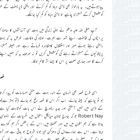
پیداہوتےہیں۔ یہ ہارمونز بھی ذہنی دباؤ کو کم کرنے اور اینٹی ڈپریسنٹ کے ط
کوشش کرکے مسکرانا چاہیے تا ذہنی دباؤ کو کم کیا جاسکے۔
آپ صلی اللہ علیہ وسلم نے اپنی زندگی میں بہت سی آزمائشوں کا سامنا ک
پر اپنوں کی مخالفت، اپنے شہر سے ہجرت، اولاد کی وفات۔ غرض یہ کہ بہت س
راضی رہتے ہوئے صبر اور استقلال کامظاہرہ فرماتے رہے اور ہمیشہ مس
پریشانیوں کے مسکراتے رہنے کی کوشش کریں تو نہ صرف یہ کہ ہمیں اپنے آ
کرے گا اور ہماری صحت پر اس کا اچھا اثر قائم ہوگا۔
غصہ
اسی طرح غصہ بھی انسان کے اندر بہت سے منفی احساسات کو پیدا کرتا
ہو تو چاہیے کہ بیٹھ جائے، اب اگر اس کا غصہ رفع ہو جائے (تو بہتر ہے
Robert Nay جو کہ جارج ٹاؤن میڈیکل اسکول میں نفسیات کے ا
دیتا ہے۔ اس سے ہمارےدل کی دھڑکن تیز ہونا شروع ہو جاتی ہے اور آواز بھ
جیسا کہ آپ صلی اللہ علیہ وسلم ہمیں پہلے سے بتا گئے ہیں کہ جب غصہ ک