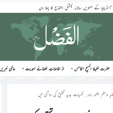
ی۔ خلاصہ خطبہ جمعہ ۷؍اگست ۲۰۲۶ء
حضرت خلیفۃ المسیح الخامس
از افاضاتِ خلفائے احمدیت
عالمی خبریں
لیہ وسلم بطور ماہر ِنفسیات جدید تحقیق کی روشنی میں