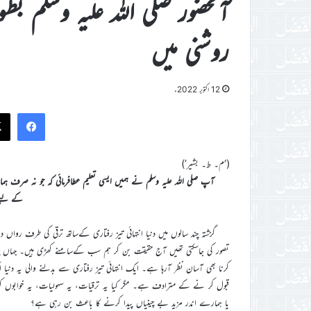
آنحضور صلی اللہ علیہ وسلم بطو
روشنی میں
12 اکتوبر 2022ء
ook
(‘م۔ ط۔ بشیر’)
آپ صلی اللہ علیہ وسلم نے ہمیں ایسی تعلیم عطافرمائی کہ جو نہ صرف ہم
کے لیے 
گزشتہ چند سالوں میں دنیا انتہائی تیز رفتاری کےساتھ ترقی کی طرف رواں 
تصور کی جاسکتی تھیں آج حقیقت بن کر ہم سب کےسامنے کھڑی ہیں۔ جہاں چند د
کرنا بھی آسان نظر آرہا ہے۔ ایک انتہائی تیز رفتاری سے بدلنے والی یہ دنیا 
قبول کر نے کے مترادف ہے۔ مگر کیا یہ ترقیات، یہ سہولیات، یہ خوابوں کو 
یا ہمارے اندر مزید بے چینیاں پیدا کرنے کا باعث بن رہی ہے؟