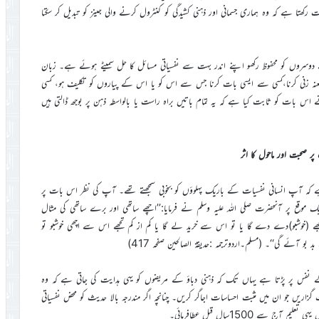
کھتا ہے کہ وہ ہماری جسمانی اور ذہنی کشیدگی کو کنٹرول کرنے والی جینز کو تبدیل کر سکتا
سے دوسروں کو محفوظ رکھو اپنے اندر بہت سے نفسیاتی مسائل کا حل سمیٹے ہوئے ہے۔ زبان
طعنہ زنی کرنا،کسی سے ایسی بات کرنا جس سے اس کو یا اس کے پیاروں کو تکلیف ہو، کسی
اس بات کو ثابت کیا ہے کہ یہ تمام باتیں براہ راست یا بالواسطہ ذہن پر بوجھ ڈالتی ہیں
پر صحبت اور ماحول کا اثر
کہ آپ انسانی نفسیات کے باریک پہلوؤں کو بخوبی سمجھتے تھے۔ آپ کی نظر اس بات پر
ک موقع پر آنحضرت صلی اللہ علیہ وسلم نے فرمایا:’’اچھے ساتھی اور برے ساتھی کی مثال
ھے (خوشبو)دے دے گا یا تو اس سے خرید لے گا یا کم از کم تجھے اس سے اچھی خوشبو تو
 آئے گی‘‘۔ (مسلم۔اردوترجمہ :حدیقۃ الصالحین صفحہ 417)
 کے نفس پر پڑتا ہے یہاں تک کہ ذہنی دباؤ کے مریضوں کو یہی ہدایت کی جاتی ہے کہ وہ
اریں جو ان میں مثبت احساسات اجاگر کریں۔ چنانچہ اگر مندرجہ بالا حدیث کو محض نفسیاتی
ے 1500سال قبل عطافرمائی۔