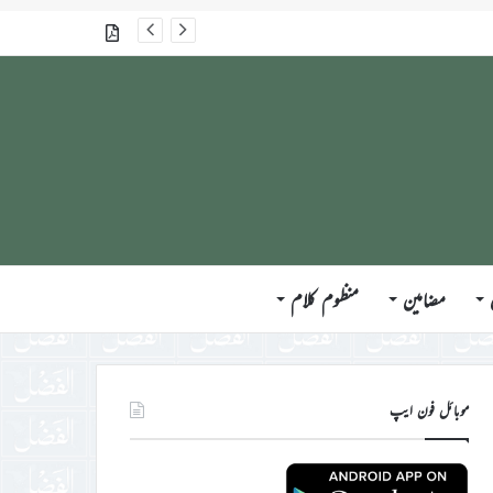
گذشتہ شمارے
مضامین
منظوم کلام
موبائل فون ایپ