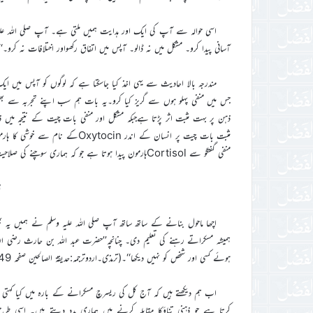
اسی حوالہ سے آپ کی ایک اور ہدایت ہمیں ملتی ہے۔ آپ صلی اللہ علیہ وس
آسانی پیدا کرو۔ مشکل میں نہ ڈالو۔ آپس میں اتفاق رکھواور اختلافات نہ کرو۔‘‘(
مندرجہ بالا احادیث سے یہی اخذ کیا جاسکتا ہے کہ لوگوں کو آپس میں ایک م
جس میں منفی پہلو ہوں سے گریز کیا کرو۔یہ بات ہم سب اپنے تجربہ سے بھی
ذہن پر بہت مثبت اثر پڑتا ہےجبکہ مشکل اور منفی بات چیت کے نتیجہ می
مثبت بات چیت پر انسان کے اندر in
منفی گفتگو سے Cortisolہارمون پیدا ہوتا ہے جو کہ ہماری سوچنے کی صلاحیت کومنفی طور پر متاثر کر تا ہے۔
ہ
اچھا ماحول بنانے کے ساتھ ساتھ آپ صلی اللہ علیہ وسلم نے ہمیں یہ بھ
ہمیشہ مسکراتے رہنے کی تعلیم دی۔ چنانچہ’’حضرت عبد اللہ بن حارث رضی اللہ
ہوئے کسی اور شخص کو نہیں دیکھا‘‘۔(ترمذی۔اردوترجمہ:حدیقۃ الصالحین صفحہ 49)