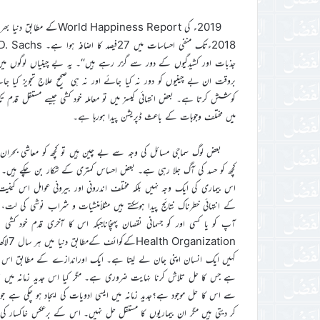
جذبات اور کشیدگیوں کے دور سے گزر رہے ہیں‘‘۔ یہ بے چینیاں لوگوں میں 
بروقت ان بے چینیوں کو دور نہ کیا جائے اور نہ ہی صحیح علاج تجویز کیا جائ
کوشش کرتا ہے۔ بعض انتہائی کیسز میں تو معاملہ خود کشی جیسے مستقل قدم تک
میں مختلف وجوہات کے باعث ڈپریشن پیدا ہورہا ہے۔
بعض لوگ سماجی مسائل کی وجہ سے بے چین ہیں تو کچھ کو معاشی بحران
کچھ کو حسد کی آگ جلا رہی ہے۔ بعض احساس کمتری کے شکار بن چکے ہیں۔ 
اس بیماری کی ایک وجہ نہیں بلکہ مختلف اندرونی اور بیرونی عوامل اس کیفی
کے انتہائی خطرناک نتائج پیدا ہوسکتے ہیں مثلاًمنشیات و شراب نوشی کی لت، 
ہے جس کا حل تلاش کرنا نہایت ضروری ہے۔ مگر کیا اس جدید زمانہ میں ہ
سے اس کا حل موجود ہے؟جدید زمانہ میں ایسی ادویات کی ایجاد ہو چکی ہے جو
کر دیتی ہیں مگر ان بیماریوں کا مستقل حل نہیں۔ اس کے برعکس خاکسار ک