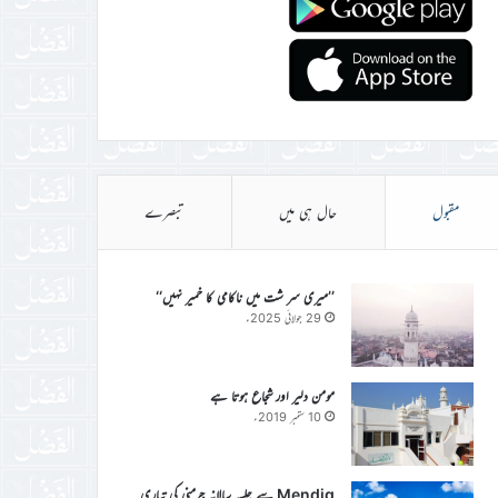
مقبول
حال ہی میں
تبصرے
’’میری سر شت میں ناکامی کا خمیر نہیں‘‘
29 جولائی 2025ء
مومن دلیر اور شجاع ہوتا ہے
10 ستمبر 2019ء
Mendig سے جلسہ سالانہ جرمنی کی تیاری