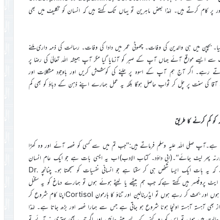
ور پر کام کرتے ہیں۔ لہٰذا بعض ماہرین تو یہاں تک کہتے ہیں کہ انسان کو تکلیف میں بھی
یا۔ بچپن میں ہی والدین کی وفات۔ چھوٹی عمر میں دادا کی وفات۔ رسالت کی ذمہ داری ملنے
ے ایسے مواقع آئے جہاں آپ کے صبر کو آزمایا گیا مگر آپ ہمیشہ اللہ تعالیٰ کی رضا پر
کراتے رہے۔ اگر آج ہم آپ کے اسوہ پر چلنے کی کوشش کریں اور باوجود مشکلات اور
قا کی سنت پر چل کر ثواب حاصل ہوگا بلکہ یہ عمل ہمارے اپنے ذہن کے دباؤ کو بھی کم
 کو کم کرنے کا طریق
 ہے۔آپ صلی اللہ علیہ وسلم فرماتے ہیں:’’جب تم میں سے کسی کو غصہ آئے اور وہ کھڑا
)ورنہ پھر لیٹ جائے‘‘۔(ابی داؤد۔ کتاب الادب)اب یہ ایسی بات ہے جو ایک عام انسان
کے ذہن میں نہیں آسکتی اور جدید ریسرچ نے اس بات کوثابت کیا ہے کہ یہ بات ایک ایسا شخص ہی کر سکتا ہے جو انسانی نفسیات کو سمجھتا ہو۔ چنانچہ Dr.
یسوسی ایٹ پروفیسر ہیں کہتے ہےکہ جب ہم بیٹھے یا لیٹے ہوئے ہوں تو ہمارے دماغ کو یہ سگنل
جاتا ہے کہ ہم سکون میں ہیں اور محفوظ ہیں، اس کے برعکس اگر ہم کھڑے ہوں اور بحث کر رہے ہوں تو ایڈرینالین اور تناؤ کا ہارمون Cortisolاپنا کام شروع کر
ی آہستہ آہستہ اونچا ہونا شروع ہو جاتی ہے جس سے ہمارا غصہ اور بڑھ جاتا ہے۔ لہٰذا
ی حالت میں ہوں تو اس کو روکنے کے لیے بیٹھ جائیں اور اگر تب بھی بہتری نہ آئے تو