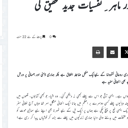
ر ماہر ِنفسیات جدید تحقیق کی
0
پڑھنے کے لئے 22 منٹ
Print
Share via Email
Faceb
X
اری روحانی نشوونما کے لیےایک مکمل ضابطہ اخلاق ہے بلکہ ہماری ذہنی اور جسمانی پر ورش
بھی انتہائی مفید ہے
دواں ہے۔ ایسی ترقی جو اس سے پہلے کبھی نہ دیکھی گئی۔ وہ اشیاء جو کبھی کتابوں، قصوں میں
ہائیوں پہلے کسی دوسرے بر اعظم میں جانا ایک انتہائی مشکل امر تھا وہاں آج خلائی سفر
ایک ایسی نہج پر پہنچ چکی ہے جہاں پر ایک پَل کے لیے ٹھہرنا بھی اپنے لیے سماجی موت کو
حقیقت میں بدلنے والی دنیا ہماری زندگیوں میں پہلے سے بڑھ کر خوشیاں پیدا کر رہی ہے؟