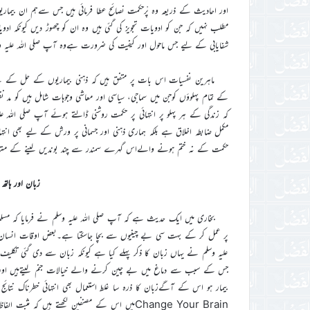
اور احادیث کے ذریعہ وہ پْرحکمت نصائح عطا فرمائی ہیں جس سےہم ان بیم
مطلب نہیں کہ جن کو ادویات تجویز کی گئی ہیں وہ ان کو چھوڑ دیں کیونکہ ادو
شفایابی کے لیے جس ماحول اور کیفیت کی ضرورت ہےوہ آپ صلی اللہ علیہ وسل
ماہرین نفسیات اس بات پر متفق ہیں کہ ذہنی بیماریوں کے حل کے ل
کے تمام پہلوؤں کوجن میں سماجی، سیاسی اور معاشی وجوہات شامل ہیں کو مد 
کہ زندگی کے ہر پہلو پر انتہائی پر حکمت روشنی ڈالتے ہوئے آپ صلی اللہ ع
مکمل ضابطہ اخلاق ہے بلکہ ہماری ذہنی اور جسمانی پر ورش کے لیے بھی انتہ
حکمت کے نہ ختم ہونے والےاس گہرے سمندر سے چند بوندیں لینے کے متر
زبان اور ہاتھ
بخاری میں ایک حدیث ہے کہ آپ صلی اللہ علیہ وسلم نے فرمایا کہ مس
پر عمل کر کے بہت سی بے چینیوں سے بچا جاسکتا ہے۔بعض اوقات انسان 
علیہ وسلم نے یہاں زبان کا ذکر پہلے کیا ہے کیونکہ زبان سے دی گئی تکلیف
جس کے سبب سے دماغ میں بے چین کرنے والے خیالات جنم لیتےہیں اور آہ
Change Your Brainمیں اس کے مصنفین لکھتے ہیں کہ