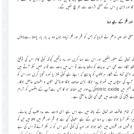
ے گا اور ذہن پر اس کے منفی اثرات سے ہم بچ سکیں گے۔
اور فکر کے لیے دعا
ی اللہ علیہ وسلم نے فرمایا کہ جس کو غم اور فکر زیادہ ہوں وہ یہ بار بار پڑھتا رہےلاحول
لیٰ کے حضور جھکیں اور اس سے دعا کریں اور مدد مانگیں کیونکہ کوئی کام اس کی توفیق
 نقطۂ نگاہ سے بھی اس حدیث کو دیکھا جائے تو اس میں بہت سے فوائد ہمیں نظر آتے ہیں
نی تناؤ کے شکار مریضوں کو چاہیے کہ اپنے لیے کوئی منتر یا نعرہ تجویز کریں اور اس کو
آپ کی سوچوں میں ٹھہراؤ پیدا ہوگا، ذہن صاف ہوگا اورذہنی سکون و اطمنان حاصل ہوگا۔
2017ء کی ایک ریسرچ کے مطابق منتر یا نعرہ کے گنگنانے سے آپ کے جسم میں nitric oxideکی پیداوار میں اضافہ ہو گا جس سےآپ کے پٹھوں کو آرام
چینی کی علامات میں بھی کمی لائی جاسکتی ہے۔
 ہے کہ تمام طاقت اللہ تعالیٰ کے ہاتھ میں ہے اس لیے اسی ذات سے مدد طلب کی جائے۔
 نظر آرہا ہوتا ہے۔ یہ دعا ان کے لیے سکھائی گئی ہے جو غم اور فکر میں مبتلا ہیں جن کو
موں اور فکروں میں الجھا ہواہو اور امید کی کوئی کرن اس کو نہ نظر آئےتو اس کی بے
ں ایک ایسی طاقت کا ذکر کرتا رہےاور اپنے دماغ میں اس بات کو راسخ کر رہا ہو کہ ایک