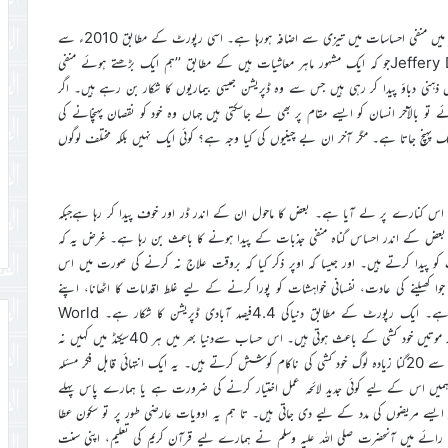
2019ء کی World Happiness Reportکے مطابق دنیا بھر میں منفی احساسات میں تیزی سے اضافہ ہورہا ہے۔ اسی رپورٹ کے مطابق 2010ء سے
2018ءتک منفی احساسات میں 27فیصد کا اضافہ ہوا ہے۔ Jeffery D. Sachsجو کہ ایک مشہور ماہر معاشیات ہیں کے مطابق ’’ہم ایک بڑھتے ہوئے منفی
ذہنی دباؤ پیدا کر رہی ہیں جس سے وہ ڈپریشن جیسی بیماریوں کا شکار بن رہے ہیں۔ اگر
ے تو بالآخر انسان کو ایسے مقام پر بھی لے جاسکتی ہیں جہاں وہ خود کو نقصان پہنچانے کی
 پہنچ جاتا ہے۔ مگر آخر ان بے چینیوں کی کیا وجہ ہے؟ کوئی ایک نہیں بلکہ مختلف لوگوں
 اس کنارے پر لے آیا ہے۔ بعض کا ماحول ان کے اندر ڈر اور خوف پیدا کر رہا ہےجبکہ
بعض کے اندر احساس گناہ منفی جذبات کے پیدا ہونے کا باعث بن رہا ہے۔ غرض یہ کہ
ت کو پیدا کرتے ہیں۔ اور جیسا کہ اوپر ذکر کیا کہ بروقت علاج نہ کرنے کی صورت میں اس
جوا کھیلنے کی عادت، نفسانی خواہشات کو پورا کرنے کے لیے غلط اقدامات کا اٹھانا، اپنے
آپ کو یا کسی اور کو جسمانی نقصان پہنچاناجبکہ اس کا آخری قدم خود کشی ہے۔ ایک رپورٹ کے مطابق دنیاکی 4.4فیصد آبادی ڈپریشن کا شکار ہے۔ World
Health Organizationکےکوائف کےمطابق دنیا میں ہر سال 7لاکھ موتیں خود کشی کے باعث ہوتی ہیں۔ اس حساب سےدنیا بھر میں ہر 40سیکنڈ میں کہیں نہ
کہیں ایک انسان اپنی جان لے لیتا ہے۔ ایک اوراندازے کے مطابق اس سے 20گنا زیادہ لوگ خود کشی کی ناکام کوشش کرتے ہیں۔ یہ ایک انتہائی قابل فکر مسئلہ
میں اس کے لیے کوئی جدید لائحہ عمل اختیار کرنے کی ضرورت ہے یا ہمارے پاس پہلے
 ایسے مریضوں کی مدد کے لیے دی جاتی ہیں۔ تا ہم یہ ادویات عارضی طور پر تو سکون عطا
ی رائے میں آنحضرت صلی اللہ علیہ وسلم نے ہمارے لیے قرآن کریم کی تعلیم، اپنی سنت