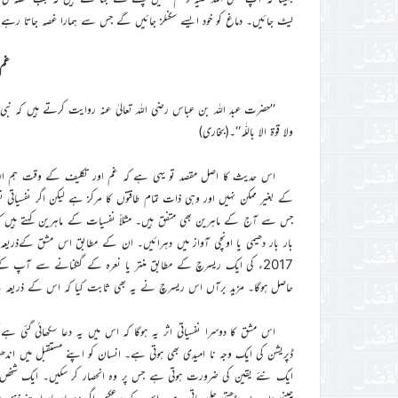
لیٹ جائیں۔ دماغ کو خود ایسے سگنلز جائیں گے جس سے ہمارا غصہ جاتا رہ
غم 
’’حضرت عبد اللہ بن عباس رضی اللہ تعالیٰ عنہ روایت کرتے ہیں کہ نبی صل
ولا قوۃ الا باللّٰہ‘‘۔(بخاری)
اس حدیث کا اصل مقصد تو یہی ہے کہ غم اور تکلیف کے وقت ہم اللہ تعا
کے بغیر ممکن نہیں اور وہی ذات تمام طاقتوں کا مرکز ہے لیکن اگر نفسیاتی
جس سے آج کے ماہرین بھی متفق ہیں۔ مثلاً نفسیات کے ماہرین کہتے ہیں کہ ذہ
بار بار دھیمی یا اونچی آواز میں دہرائیں۔ ان کے مطابق اس مشق کےذریعہ 
حاصل ہوگا۔ مزید برآں اس ریسرچ نے یہ بھی ثابت کیا کہ اس کے ذریعہ بے 
اس مشق کا دوسرا نفسیاتی اثر یہ ہوگا کہ اس میں یہ دعا سکھائی گئی
ڈپریشن کی ایک وجہ نا امیدی بھی ہوتی ہے۔ انسان کو اپنے مستقبل میں اندھیرا
ایک نئے یقین کی ضرورت ہوتی ہے جس پر وہ انحصار کر سکیں۔ ایک شخص جوغ
چینی دن بدن بڑھتی چلی جاتی ہے۔ اس کے برعکس اگر وہ بار بار اپنے ذہن می