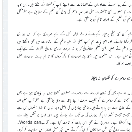
اریوں کے پیدا ہونے سےاوران کےنقصانات سے اپنے آپ کومحفوظ رکھ سکتے ہیں۔اس کایہ
یات کا استعمال بھی آنحضرت صلی اللہ علیہ وسلم کی بتائی گئی تعلیم کے مطابق ہے مگرمکمل
م کی تعلیم کے ذریعہ قائم کی جاسکتی ہے۔
یے کسی بھی سطح پر تیار کیےجانے والے لائحہ عمل کے لیے ضروری ہے کہ اس بیماری
نظر رکھا جائے۔ اور یہی بات ہم آپ صلی اللہ علیہ وسلم کے ارشادات میں بھی دیکھتے ہیں
لیہ وسلم نے ہمیں ایسی تعلیم عطافرمائی کہ جو نہ صرف ہماری روحانی نشوونما کے لیےایک
ائی مفید ہے۔ اس مضمون میں ایسی چند احادیث کا ذکر کروں گا تا ہم یہ چند احادیث محض
ادف ہو گا۔
 سے دوسرے کو نقصان نہ پہنچاؤ
لمان وہ ہے جس کی زبان اور ہاتھ سے دوسرے مسلمان محفوظ ہوں۔یہ بنیادی چیز ہے جس
سمجھتا ہے کہ دوسرے کو تکلیف صرف اپنے ہاتھ سے دی جاسکتی ہے مگر آپ صلی اللہ
 کے نتائج بہت دیر پا ہوتےہیں۔دماغی بیماریوں کی اصل وجہ زبان کا غلط استعمال ہی ہے
ستہ آہستہ نشوو نما پاکر بیماری کی حد تک لے جاتے ہیں۔اسی طرح جو شخص پہلے سے
بیمار ہو اس کے آگےزبان کا ذرہ سا غلط استعمال بھی انتہائی خطرناک نتائج پیدا کرسکتا ہے۔ ریسرچ نے بھی اس بات کو ثابت کیا ہے۔ کتابWords can۔
 مثبت الفاظ ہمارے دماغ کی علمی صلاحیتوں کو اجاگر کرتے ہیں جبکہ منفی الفاظ اس صلاحیت کو کمزور