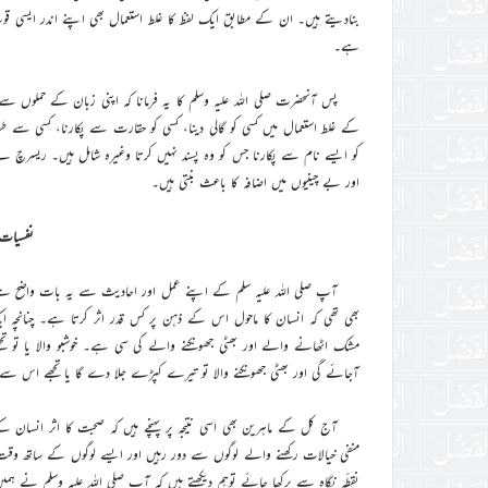
بنادیتے ہیں۔ ان کے مطابق ایک لفظ کا غلط استعمال بھی اپنے اندر ایسی قوت ر
ہے۔
پس آنحضرت صلی اللہ علیہ وسلم کا یہ فرمانا کہ اپنی زبان کے حملوں 
کے غلط استعمال میں کسی کو گالی دینا، کسی کو حقارت سے پکارنا، کسی سے 
کو ایسے نام سے پکارنا جس کو وہ پسند نہیں کرتا وغیرہ شامل ہیں۔ ریسرچ نے 
اور بے چینیوں میں اضافہ کا باعث بنتی ہیں۔
نفسیات 
آپ صلی اللہ علیہ سلم کے اپنے عمل اور احادیث سے یہ بات واضح ہے 
بھی تھی کہ انسان کا ماحول اس کے ذہن پر کس قدر اثر کرتا ہے۔ چنانچہ ای
مشک اٹھانے والے اور بھٹی جھونکنے والے کی سی ہے۔ خوشبو والا یا تو تج
آجائے گی اور بھٹی جھونکنے والا تو تیرے کپڑے جلا دے گا یا تجھے اس سے بد بو
آج کل کے ماہرین بھی اسی نتیجہ پر پہنچے ہیں کہ صحبت کا اثر انسان
منفی خیالات رکھنے والے لوگوں سے دور رہیں اور ایسے لوگوں کے ساتھ وقت گز
نقطٔہ نگاہ سے پرکھا جائے توہم دیکھتے ہیں کہ آپ صلی اللہ علیہ وسلم نے ہمیں یہی تعلیم آج س