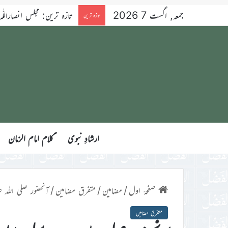
جمعہ, اگست 7 2026
آنحضورﷺ کی بے مثال شکرگزار
تازہ ترین
ارشادِ نبوی
ؑکلام امام الزمان
صفحۂ اول
/
مضامین
/
متفرق مضامین
/
آنحضور صلی اللہ ع
متفرق مضامین