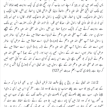
پس ایک جملہ میں ہی ہر چیز کو اپنے اندر جذب کر لیا۔صحیح بخاری کی ایک روایت میںہے:حَدَّثَنَا أَنَسُ
بْنُ مَالِكٍ أَنَّ النَّبِيَّ صَلَّى اللّٰهُ عَلَيْهِ وَسَلَّمَ، وَمُعَاذٌ رَدِيْفُهُ عَلَى الرَّحْلِ قَالَ: يَا مُعَاذُ بْنَ جَبَلٍ، قَالَ: لَبَّيْكَ يَا
رَسُولَ اللّٰهِ وَسَعْدَيْكَ۔ قَالَ: يَا مُعَاذُ۔ قَالَ: لَبَّيْكَ يَا رَسُولَ اللّٰهِ وَسَعْدَيْكَ ثَلاَثًا۔ قَالَ: مَا مِنْ أَحَدٍ يَشْهَدُ
أَنْ لَا إِلٰهَ إِلَّا اللّٰهُ وَأَنَّ مُحَمَّدًا رَسُولُ اللّٰهِ، صِدْقًا مِنْ قَلْبِهِ، إِلَّا حَرَّمَهُ اللّٰهُ عَلَى النَّارِ۔حضرت انس بن مالک
سے روایت کرتے ہیں کہ (ایک مرتبہ) معاذ بن جبل رسول اللہ صلی اللہ علیہ وسلم کے پیچھے
سواری پر سوار تھے، آپ صلی اللہ علیہ وسلم نے فرمایا:اے معاذ! میں نے عرض کیا، حاضر ہوں
یا رسول اللہ! آپ صلی اللہ علیہ وسلم نے (دوبارہ) فرمایا، اے معاذ! میں نے عرض کیا، حاضر
ہوں اے اللہ کے رسول! آپ صلی اللہ علیہ وسلم نے (سہ بارہ) فرمایا، اے معاذ! میں نے
عرض کیا، حاضر ہوں، اے اللہ کے رسول، تین بار ایسا ہوا۔ (اس کے بعد) آپ صلی اللہ علیہ
وسلم نے فرمایا کہ جو شخص سچے دل سے اس بات کی گواہی دے کہ اللہ کے سوا کوئی معبود نہیں
ہے اور محمد صلی اللہ علیہ وسلم اللہ کے سچے رسول ہیں، اللہ تعالیٰ اس کو (دوزخ کی) آگ پر حرام
کر دیتا ہے۔ِ(بخاری کتاب العلم حدیث نمبر127)
2:نماز: اللہ تعالیٰ نے ہر بالغ پر پانچ وقت نماز فرض فرمائی۔ نیز یہ بھی فرما دیا کہ مرنے
کے بعد جس چیز کا سب سے پہلے حساب لیا جائے گا وہ نماز ہے۔ مگر کیا اس میں نرمی نہ دی؟
یقیناً دی۔ سب سے پہلے چھوٹے بچوں کو چھوٹ دی اس وقت تک کے لیے کہ جب ان میں
یہ شعور پیدا ہو کہ وہ نماز میں کیا پڑھ رہے ہیں۔ بلا وجہ کے رٹے رٹائے الفاظ سے ہٹ کر
مفہوم اور سمجھ کی خاطر ان معصوموں کو چھوٹ دی گئی۔ پھر عورتوں کو تکلیف کے ایام میں نماز