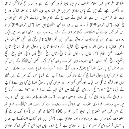
سکتا تھا مگر جوں جوں اسلام اطراف عالم میں پھیلا تو ہر کسی کے لیے ہر سال حج کرناممکن نہ تھا
اور لاکھوں ایسے تھے جن کے پاس ساری عمر میں بھی اتنا روپیہ پیسہ اکٹھا نہ ہو سکتا تھا کہ وہ حج
بیت اللہ کر سکیں۔ اس لیے اللہ تعالیٰ نے جب حج کے احکام نازل فرمائے یعنی وَلِلّٰهِ عَلَى النَّاسِ
حِجُّ الْبَيْتِ (آل عمران:98) تو ساتھ ہی یہ فرما دیا مَنِ اسْتَطَاعَ إِلَيْهِ سَبِيلًا (آل عمران:98) کہ جو
اس گھر تک جانے کی استطاعت رکھتا ہو اسی کے لیے یہ واجب ہے۔ سنن ابن ماجہ میں ایک
روایت ہے جو اس کی وضاحت کر دیتی ہےعَنِ ابْنِ عُمَرَ، قَالَ: قَامَ رَجُلٌ إِلَى النَّبِيِّ صَلَّى اللّٰهُ عَلَيْهِ
وَسَلَّمَ، فَقَالَ: يَا رَسُولَ اللّٰهِ مَا يُوجِبُ الْحَجَّ؟ قَالَ: الزَّادُ وَالرَّاحِلَةُ قَالَ: يَا رَسُولَ اللّٰهِ فَمَا الْحَاجُّ؟ قَالَ:
الشَّعِثُ، التَّفِلُ وَقَامَ آخَرُ، فَقَالَ: يَا رَسُولَ اللّٰهِ مَا الْحَجُّ؟ قَالَ: الْعَجُّ، وَالثَّجُّ قَالَ وَكِيعٌ: يَعْنِي بِالْعَجِّ: الْعَجِيجَ
بِالتَّلْبِيَةِ، وَالثَّجُّ: نَحْرُ الْبُدْنِ۔یعنی حضرت ابن عمر ؓنے بیان کیا کہ ایک شخص نبیﷺ کے پاس گیا
اور عرض کیا یارسولؐ اللہ! کیا چیزحج واجب کرتی ہے؟ آپ ؐنے فرمایا زادراہ اور سواری۔ اس
نے عرض کیا یا رسولؐ اللہ! حج کرنے والا کون ہے؟ آپ نے فرمایا جس کے سر کے بال کھلے
ہوں اور خوشبو نہ لگی ہو۔ ایک اورشخص کھڑا ہوا اور عرض کیا یا رسولؐ اللہ! حج کیا چیز ہے؟ آپؐ
نے فرمایا ’’عَجْ ‘‘ اور’’ ثَجْ ‘‘۔راوی وکیع کہتے ہیں یعنی تلبیہ کے الفاظ کو بلند آواز سے ادا کرنا عَجْ
اور قربانی کے جانور ذبح کرنا ثَجْ ہے۔ (سنن ابن ماجه کتاب المناسک)پھر ساتھ ہی اگلی روایت
میں مزید وضاحت فرما دی حضرت ابن عباسؓ سے روایت ہے کہ رسول اللہ ﷺنے فرمایااللہ
کے اس قول مَنِ اسْتَطَاعَ إِلَيْهِ سَبِيلًا (آل عمران:98) (یعنی) جو بھی اس (گھر) تک جانے کی
استطاعت رکھتاہواس سے مرادزادِ راہ اور سواری ہے۔ (سنن ابن ماجہ کتاب المناسک)اب جہاں
یہ آسانی تو فرما دی کہ سفر کا خرچ اور سواری ہے تو حج کرو۔ وہاں ایسا بھی تو ممکن تھا کہ سواری