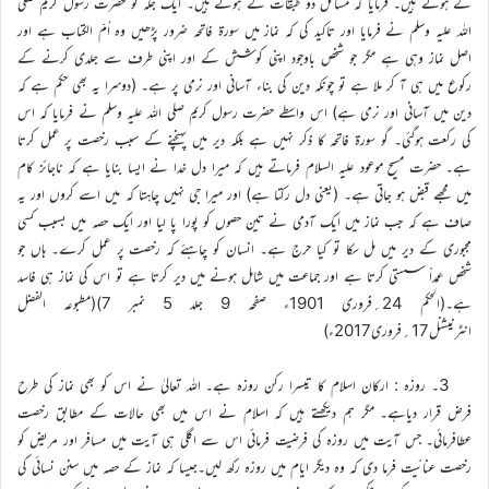
کے ہوتے ہیں۔ فرمایا کہ مسائل دو طبقات کے ہوتے ہیں۔ ایک جگہ تو حضرت رسول کریم صلی
اللہ علیہ وسلم نے فرمایا اور تاکید کی کہ نماز میں سورۃ فاتحہ ضرور پڑھیں وہ اُمّ الکتاب ہے اور
اصل نماز وہی ہے مگر جو شخص باوجود اپنی کوشش کے اور اپنی طرف سے جلدی کرنے کے
رکوع میں ہی آ کر ملا ہے تو چونکہ دین کی بناء آسانی اور نرمی پر ہے۔ (دوسرا یہ بھی حکم ہے کہ
دین میں آسانی اور نرمی ہے) اس واسطے حضرت رسول کریم صلی اللہ علیہ وسلم نے فرمایا کہ اس
کی رکعت ہوگئی۔ گو سورۃ فاتحہ کا ذکر نہیں ہے بلکہ دیر میں پہنچنے کے سبب رخصت پر عمل کرتا
ہے۔ حضرت مسیح موعود علیہ السلام فرماتے ہیں کہ میرا دل خدا نے ایسا بنایا ہے کہ ناجائز کام
میں مجھے قبض ہو جاتی ہے۔ (یعنی دل رکتا ہے) اور میرا جی نہیں چاہتا کہ میں اسے کروں اور یہ
صاف ہے کہ جب نماز میں ایک آدمی نے تین حصوں کو پورا پا لیا اور ایک حصہ میں بسبب کسی
مجبوری کے دیر میں مل سکا تو کیا حرج ہے۔ انسان کو چاہئے کہ رخصت پر عمل کرے۔ ہاں جو
شخص عمداً سستی کرتا ہے اور جماعت میں شامل ہونے میں دیر کرتا ہے تو اس کی نماز ہی فاسد
ہے۔(الحکم 24؍فروری 1901ء صفحہ 9 جلد 5 نمبر 7)(مطبوعہ الفضل
انٹرنیشنل17؍فروری2017ء)
3۔ روزہ : ارکان اسلام کا تیسرا رکن روزہ ہے۔ اللہ تعالیٰ نے اس کو بھی نماز کی طرح
فرض قرار دیاہے۔ مگر ہم دیکھتے ہیں کہ اسلام نے اس میں بھی حالات کے مطابق رخصت
عطافرمائی۔ جس آیت میں روزہ کی فرضیت فرمائی اس سے اگلی ہی آیت میں مسافر اور مریض کو
رخصت عنائیت فرما دی کہ وہ دیگر ایام میں روزہ رکھ لیں۔جیسا کہ نماز کے حصہ میں سنن نسائی کی