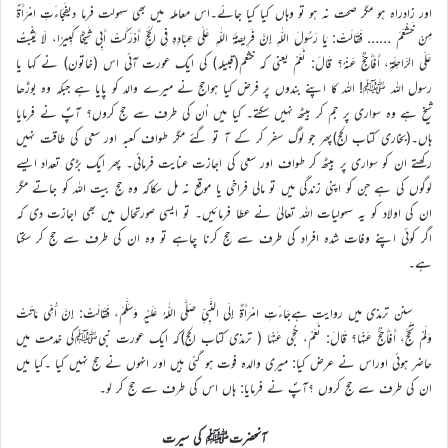
اور زادراہ ہو مگر صحت نہ ہو تو وہاں کیا کیا جائے۔اس معاملہ میں بھی سہولت فرما دیفَجَاءَتِ امْرَأَةٌ
مِنْ خَشْعَمَ …… فَقَالَتْ: يَا رَسُولَ اللّٰهِ إِنَّ فَرِيضَةَ اللّٰهِ عَلَى عِبَادِهِ فِي الحَجِّ أَدْرَكَتْ أَبِي شَيْخًا كَبِيرًا، لَا يَثْبُتُ
عَلَى الرَّاحِلَةِ، أَفَأَحُجُّ عَنْهُ؟ قَالَ: نَعَمْ یعنی کہ خثعم(قبیلہ) کی ایک عورت آئی اس (خاتون) نے کہا یا
رسول اللہ ﷺ! اللہ کا اپنے بندوں پر فرض کیا ہواحج نے میرے والد کو پایا ہے جبکہ وہ بوڑھا
شیخ ہے وہ سواری پر جم کر بیٹھ نہیں سکتے۔ کیا میں اُن کی طرف سے حج کروں؟ آپؐ نے فرمایا
ہاں۔(بخاری کتاب الحج)پھر جو لوگ سفر کر کے آ تو گئے مگر طواف کعبہ اور سعی کی طاقت نہیں
رکھتے ان کو سواری پر بیٹھ کر طواف اور سعی کی اجازت عنایت فرمائی۔ پھر ایک بڑی تعداد ایسے
لوگوں کی ہے جن کو اپنی زندگی میں تو مالی فراخی یا موقع نہ مل سکاکہ وہ حج بیت اللہ کو جاتے مگر
ان کی اولاد کو یہ سہولیات اللہ تعالیٰ نے عطا فرمائیں۔ تو ایسی صورتحال میں بھی اجازت دی کہ
اگر کوئی اپنے وفات شدہ افراد کی طرف سے حج کرنا چاہے تو وہ ان کی طرف سے حج کر سکتا
ہے۔
سنن ترمذی میں روایت ہےجَاءَتِ امْرَأَةٌ إِلَى النَّبِيِّ صَلَّى اللّٰهُ عَلَيْهِ وَسَلَّمَ، فَقَالَتْ: إِنَّ أُمِّي مَاتَتْ
وَلَمْ تَحُجَّ، أَفَأَحُجُّ عَنْهَا؟ قَالَ: نَعَمْ، حُجِّي عَنْهَا ( ترمذی کتاب الحج)کہ ایک عورت نبیﷺکی خدمت میں
حاضر ہوئی اوراس نے عرض کیا: میری والدہ فوت ہو گئی ہیں اور انہوں نے حج نہیں کیا ۔کیا میں
ان کی طرف سے حج کروں ؟آپؐ نے فرمایا: ہاں اس کی طرف سے حج کر لو۔
آنحضرتﷺ کی سیرت