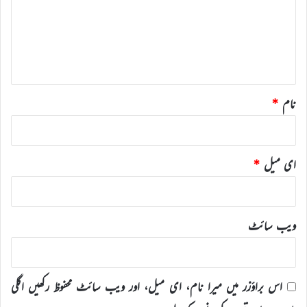
ر
ہ
*
نام
*
ای میل
*
ویب‌ سائٹ
اس براؤزر میں میرا نام، ای میل، اور ویب سائٹ محفوظ رکھیں اگلی