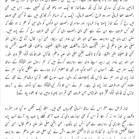
(زمین ساری کی ساری نماز کی جگہ ہے)نماز کا ایک اور پہلو قبلہ کی تعیین ہے۔ اس میں بھی
رخصت عطا فرمائی اور دو طرح رخصت فرمائی۔ ایک یہ کہ مسافر اگر گاڑی میں ہے تو کسی بھی جہت
میں رخ کر کے نماز پڑھنا جائز فرمایا، اور دوسری رخصت ان لوگوں کو دی جن کو علم نہ ہو سکے کہ
قبلہ کس طرف ہے ان کے لیے بھی یہی رخصت دی کہ کسی بھی طرف رخ کر کے پڑھ لیں۔
سنن ابن ماجہ میں روایت ہےعن عَبْدِ اللّٰهِ بْنِ عَامِرِ بْنِ رَبِيْعَةَ، عَنْ أَبِيْهِ، قَالَ: كُنَّا مَعَ رَسُولِ اللّٰهِ
صَلَّى اللّٰهُ عَلَيْهِ وَسَلَّمَ فِي سَفَرٍ، فَتَغَيَّمَتِ السَّمَآءُ وَأَشْكَلَتْ عَلَيْنَا الْقِبْلَةُ، فَصَلَّيْنَا، وَأَعْلَمْنَا، فَلَمَّا طَلَعَتِ الشَّمْسُ إِذَا
نَحْنُ قَدْ صَلَّيْنَا لِغَيْرِ الْقِبْلَةِ، فَذَكَرْنَا ذَالِكَ لِلنَّبِيِّ صَلَّى اللّٰهُ عَلَيْهِ وَسَلَّمَ، فَأَنْزَلَ اللّٰهُ:فَأَيْنَمَا تُوَلُّوا فَثَمَّ وَجْهُ اللّٰهِ۔
عبد اللہ بن عامر بن ربیعہ اپنے والد سے روایت کرتے ہیں کہ ہم رسول اللہ ﷺ کے ساتھ
ایک سفر میں تھے، آسمان ابر آلود ہوگیا اور قبلہ کا معلوم کرنا ہمارے لیے مشکل ہوگیا۔ ہم نے
نماز پڑھ لی اور ہم نے (اس جگہ )علامت رکھ دی۔ جب سورج نکلا، تو کیا دیکھاہم نے قبلہ کے
علاوہ کسی اورطرف نماز پڑھ لی ہے۔ ہم نے اس کا ذکر نبیﷺ سے کیا تواللہ نے یہ آیت
نازل کی فَأَيْنَمَا تُوَلُّوا فَثَمَّ وَجْهُ اللّٰهِ(پس جس طرف بھی تم منہ پھیرو وہیں خدا کا جلوہ پاؤ گے)
نماز فرض ہے مگر اس کے ساتھ انسانی مجبوریاں بھی ہیں۔ مثلاً ایک شخص سو گیا اور مقررہ
وقت پر نماز ادا نہ کر سکا تو اس کو بھی اجازت دی کہ جب آنکھ کھلے یا جب یاد آئے تب پڑھ
لے۔صحیح بخاری کی روایت ہےعنْ أَنَسِ بْنِ مَالِكٍ، عَنِ النَّبِيِّ صَلَّى اللّٰهُ عَلَيْهِ وَسَلَّمَ قَالَ: مَنْ نَسِيَ
صَلَاةً فَلْيُصَلِّ إِذَا ذَكَرَهَا، لَا كَفَّارَةَ لَهَا إِلَّا ذَالِكَیعنی حضرت انسؓ نے نبی صلی اللہ علیہ وسلم سے روایت