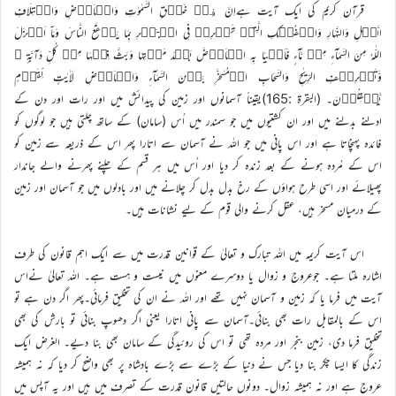
قرآن کریم کی ایک آیت ہےاِنَّ فِیۡ خَلۡقِ السَّمٰوٰتِ وَالۡاَرۡضِ وَاخۡتِلَافِ
الَّیۡلِ وَالنَّہَارِ وَالۡفُلۡکِ الَّتِیۡ تَجۡرِیۡ فِی الۡبَحۡرِ بِمَا یَنۡفَعُ النَّاسَ وَمَاۤ اَنۡزَلَ
اللّٰہُ مِنَ السَّمَآءِ مِنۡ مَّآءٍ فَاَحۡیَا بِہِ الۡاَرۡضَ بَعۡدَ مَوۡتِہَا وَبَثَّ فِیۡہَا مِنۡ کُلِّ دَآبَّۃٍ ۪
وَّتَصۡرِیۡفِ الرِّیٰحِ وَالسَّحَابِ الۡمُسَخَّرِ بَیۡنَ السَّمَآءِ وَالۡاَرۡضِ لَاٰیٰتٍ لِّقَوۡمٍ
یَّعۡقِلُوۡنَ۔ (البقرة :165)ىقىناً آسمانوں اور زمىن کى پىدائش مىں اور رات اور دن کے
ادلنے بدلنے مىں اور ان کشتىوں مىں جو سمندر مىں اُس (سامان) کے ساتھ چلتى ہىں جو لوگوں کو
فائدہ پہنچاتا ہے اور اس پانى مىں جو اللہ نے آسمان سے اتارا پھر اس کے ذرىعہ سے زمىن کو
اس کے مُردہ ہونے کے بعد زندہ کر دىا اور اُس مىں ہر قسم کے چلنے پھرنے والے جاندار
پھىلائے اور اسى طرح ہواؤں کے رخ بدل بدل کر چلانے مىں اور بادلوں مىں جو آسمان اور زمىن
کے درمىان مسخر ہىں، عقل کرنے والى قوم کے لیے نشانات ہىں۔
اس آیت کریمہ میں اللہ تبارک و تعالیٰ کے قوانین قدرت میں سے ایک اہم قانون کی طرف
اشارہ ملتا ہے۔ جوعروج و زوال یا دوسرے معنوں میں نیست و ہست ہے۔ اللہ تعالیٰ نےاس
آیت میں فرما یا کہ زمین و آسمان نہیں تھے اور اللہ نے ان کی تخلیق فرمائی۔پھر اگر دن ہے تو
اس کے بالمقابل رات بھی بنائی۔آسمان سے پانی اتارا یعنی اگر دھوپ بنائی تو بارش کی بھی
تخلیق فرما دی، زمین بنجر اور مردہ تھی تو اس کی روئیدگی کے سامان بھی بنا دیے۔ الغرض ایک
زندگی کا ایسا چکر بنا دیا جس نے دنیا کے بڑے سے بڑے بادشاہ پر بھی واضح کر دیا کہ نہ ہمیشہ
عروج ہے اور نہ ہمیشہ زوال۔ دونوں حالتیں قانون قدرت کے تصرف میں ہیں اور یہ آپس میں