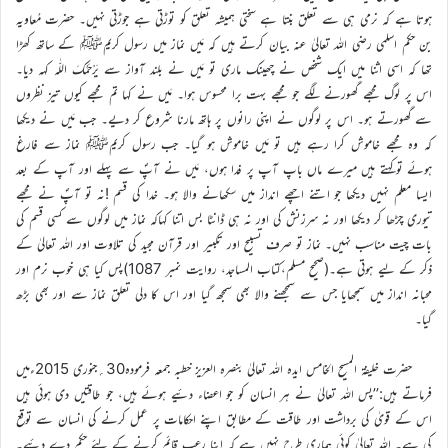
ہوتا ہے کہ نرمی ہی سے تعلق بنتا ہے سختی ہمیشہ تعلق کو توڑتی ہے جوڑتی نہیں۔ حضرت مُعاویہ
بن حکم اسلمی رضی اللہ تعالیٰ عنہ بیان کرتے ہیں کہ مَیں نماز میں رسول کریمﷺ کے ساتھ کھڑا
تھا کہ اسی اثنا میں ایک شخص نے چھینک ماری تو مَیں نے بلند آواز سے یَرْحَمُکَ اللّٰہ کہہ دیا۔
اس پر لوگ مجھے گھورنے لگے جو مجھے بہت برا محسوس ہوا۔ مَیں نے کہا تم مجھے کیوں تیز نظروں
سے گھورتے ہو۔ اس پر لوگوں نے اپنی رانوں پر ہاتھ مارنا شروع کر دیے۔ جب مَیں نے دیکھا
کہ وہ مجھے خاموش کرا رہے ہیں تو مَیں خاموش ہو گیا۔ جب رسول کریمﷺ نماز سے فارغ
ہوئے توکہتے ہیں میرے ماں باپ آپ پر فدا ہوں، مَیں نے آپؐ سے پہلے اور آپ کے بعد
ایسا معلم نہیں دیکھا جو اتنے اچھے انداز میں سکھانے والا ہو۔ خدا کی قسم !نہ تو آپؐ نے مجھے
تیوری چڑھا کر دیکھا اور نہ سرزنش کی اور نہ ہی ڈانٹا بس اتنا کہاکہ نماز میں لوگوں سے کسی قسم کی
بات چیت مناسب نہیں۔ نماز تو صرف تسبیح اور تکبیر اور قرآن مجید کی تلاوت اور اللہ تعالیٰ کے
ذکر کے لیے ہوتی ہے۔(صحیح مسلم،کتاب المساجد، روایت نمبر 1087)پس کیا ہی خوب نرم اور
محبانہ انداز میں سمجھایا جس سے سمجھنے والا بھی سمجھ گیا اور اس کا دلی تعلق نماز سے اور بھی بڑھ
گیا۔
حضرت خلیفۃ المسیح الخامس ایدہ اللہ تعالیٰ بنصرہ العزیز خطبہ جمعہ فرمودہ30؍جنوری 2015ءمیں
فرماتے ہیں:’’پس اللہ تعالیٰ نے ہر انسان کو جو اعضاء دئیے ہوئے ہیں، جو طاقتیں دی ہوئی ہیں
اس کے قویٰ کی برداشت اور طاقت کے مطابق اپنے احکامات پر عمل کرنے کی انسان سے توقع
کی ہے۔ اللہ تعالیٰ کوئی ہماری طرح نہیں ہے کہ اپنا رعب قائم کرنے کے لئے حکم دے دئیے۔