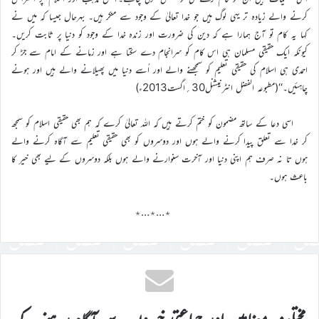
کرنے والے زیادہ تر یہی لوگ ہیں جو خدا تعالیٰ کے وجود سے منکر ہیں۔ بہرحال جیسا کہ میں نے
کہا یہ کام تو آج ہمارا ہے کہ دین کی ضرورت اور زندہ خدا کے وجود کو دنیا پر ثابت کریں۔
کیونکہ ایک حقیقی مسلمان ہی اس کام کو سرانجام دے سکتا ہے اور زمانے کے امام سے جڑ کر
احمدی ہی اسلام کی حقیقی تعلیم کو سمجھنے والے اور اُسے دنیا میں پھیلانے والے ہیں اور ہونے
چاہئیں۔‘‘(مطبوعہ الفضل انٹرنیشنل30؍اگست2013ء)
اسی دعا کے ساتھ مضمون کو ختم کرتے ہیں کہ اللہ تعالیٰ کرے کہ ہم بھی حقیقی اسلام کو سمجھ
کر خدا سے تعلق پیدا کرنے والے ہوں اور دوسروں کو بھی حقیقی تعلیم سے آگاہ کرنے والے
ہوں تا نہ صرف ہم اپنی دنیا اور آخرت سنوارنے والے ہوں بلکہ دوسروں کے لیے بھی خیر کا
باعث ہوں۔
٭…٭…٭