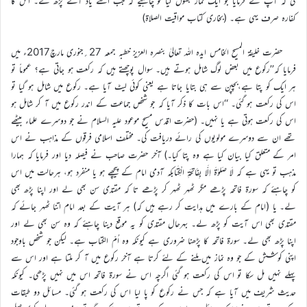
کی کہ آپؐ نے فرمایا جو ایک نماز بھول گیا تو چاہیے کہ جب اسے یاد آئے پڑھ لے۔ اس کا
کفارہ صرف یہی ہے۔ (بخاری کتاب مواقیت الصلاۃ)
حضرت خلیفۃ المسیح الخامس ایدہ اللہ تعالیٰ بنصرہ العزیز خطبہ جمعہ 27؍جنوری مارچ2017ء میں
فرمایا کہ’’رکوع میں بعض لوگ شامل ہوتے ہیں۔ سوال پوچھتے ہیں کہ رکعت ہو جاتی ہے؟ عموماً تو
ہر ایک کو پتا ہے،بچپن سے ہی بتایا جاتا ہے یعنی کوئی لیٹ آیا ہے۔ رکوع میں شامل ہو گیا تو
اس کی رکعت ہو گئی۔ ‘‘اس بات کا ذکر آیا کہ جو شخص جماعت کے اندر رکوع میں آ کر شامل ہو
اس کی رکعت ہوتی ہے یا نہیں۔ (حضرت اقدس مسیح موعود علیہ السلام نے جو دوسرے علماء بیٹھے
تھے ان سے دوسرے مولویوں کی رائے دریافت کی۔ مختلف اسلامی فرقوں کے مذاہب نے اس
امر کے متعلق کیا بیان کیا ہے وہ پتا کیا۔) آخر حضرت صاحب نے فیصلہ دیا اور فرمایا کہ ہمارا
مذہب تو یہی ہے کہ لَا صَلوٰۃَ اِلَّا بِفَاتِحَۃِ الْکِتَابکہ آدمی امام کے پیچھے ہو یا منفرد ہو، ہرحالت میں اس
کو چاہئے کہ سورۃ فاتحہ پڑھے مگر ٹھہر ٹھہر کر پڑھے تا کہ مقتدی سن بھی لے اور اپنا پڑھ بھی
لے۔ یا (امام کے بارے میں ہدایت کر رہے ہیں کہ) ہر آیت کے بعد امام اتنا ٹھہر جائے کہ
مقتدی بھی اس آیت کو پڑھ لے۔ بہرحال مقتدی کو یہ موقع دینا چاہئے کہ وہ سن بھی لے اور
اپنا پڑھ بھی لے۔ سورۃ فاتحہ کا پڑھنا ضروری ہے کیونکہ وہ اُمّ الکتاب ہے۔ لیکن جو شخص باوجود
اپنی کوشش کے جو وہ نماز میں ملنے کے لئے کرتا ہے آخر رکوع میں آ کر ملتا ہے اور اس سے
پہلے نہیں مل سکا تو اس کی رکعت ہو گئی اگرچہ اس نے سورۃ فاتحہ اس میں نہیں پڑھی۔ کیونکہ
حدیث شریف میں آیا ہے کہ جس نے رکوع کو پا لیا اس کی رکعت ہو گئی۔ مسائل دو طبقات