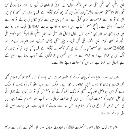
عَلَيْهِ وَسَلَّمَ، عَنِ النَّبِيِّ صَلَّى اللّٰهُ عَلَيْهِ وَسَلَّمَ، قَالَ: إِنَّ الرِّفْقَ لَا يَكُوْنُ فِي شَيْءٍ إِلَّا زَانَهُ، وَلَا يُنْزَعُ مِنْ
شَيْءٍ إِلَّا شَانَهُیعنی حضرت عائشہ ؓبیان کرتی ہیں کہ نبی کریمﷺ نے فرمایا:نرمی جس کسی کام میں
بھی ہو تو وہ اسے خوبصورت کر دیا کرتی ہے اور جس چیز میں سے نرمی نکال لی جائے تو وہ اسے
خراب کر دیتی ہے۔(صحیح مسلم، کتاب البر والصلۃ والآداب حدیث:6497) ایک اور روایت
میں فرمایا:عَنْ عَبْدِ اللّٰهِ بْنِ مَسْعُودٍ، قَالَ: قَالَ رَسُولُ اللّٰهِ صَلَّى اللّٰهُ عَلَيْهِ وَسَلَّمَ: أَلَا أُخْبِرُكُمْ بِمَنْ يَحْرُمُ عَلَى
النَّارِ أَوْ بِمَنْ تَحْرُمُ عَلَيْهِ النَّارُ، عَلَى كُلِّ قَرِيْبٍ هَيِّنٍ سَهْلٍ (سنن ترمذی، صفۃ القیامۃ۔حدیث نمبر
2488)حضرت ابن مسعود ؓبیان کرتے ہیں کہ آنحضرتﷺ نے فرمایا کیا مَیں تم کو بتاؤں کہ
آگ کس پر حرام ہے؟ وہ حرام ہے ہر اس شخص پر جو لوگوں کے قریب رہتا ہے، ان کے
لیے آسانی مہیا کرتا ہے اور ان کو سہولت دینے والا ہے۔
پس ان سب روایا ت کو بیان کرنے کا مقصد صرف اس بات کا ازالہ کرنا تھا کہ اسلام کبھی
بھی شدت پسندی کا مذہب نہیں تھااور نہ ہی ہے۔ لوگوں نے جب اپنی آراءکو مذہب کا رنگ
دے کر اس کی اصل اور پاک تعلیم کو زنگ آلود کرنے کی کوشش کی تو اللہ تعالیٰ نے جری اللّٰہ
فی حلل الانبیاء کو مبعوث فرما کر اس دین کی حفاظت فرمائی۔ اور آپ علیہ السلام کے ذریعہ دین
کی اصل غرض کو واضح فرمایا کہ اسلام دراصل خدا سے ملانے کا ذریعہ ہے، ولی پرست نہیں بلکہ
ولی بنانے والا ہے۔
ایسی ہی ایک مثال ہمیں آنحضرتﷺ کی احادیث مبارکہ میں بھی ملتی ہے جس سے واضح