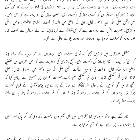
سے رخصت دی۔ اور ایسی رخصت دی کہ ان پر ان تمام نمازوں کی قضا ادا کرنے کا بھی کوئی
بوجھ نہ ڈالا گیا۔ مسافروں کو نصف نماز کی رخصت دی۔ سنن نسائی کی روایت ہے کہ عَنْ أَنَسٍ،
عَنِ النَّبِيِّ صَلَّى اللّٰهُ عَلَيْهِ وَسَلَّمَ، قَالَ: إِنَّ اللّٰهَ وَضَعَ عَنِ الْمُسَافِرِ نِصْفَ الصَّلَاةِ وَالصَّوْمَ، وَعَنِ الْحُبْلَى
وَالْمُرْضِعِ۔ حضرت انسؓ سے روایت ہے کہ نبیﷺ نے فرمایایقیناً اللہ نے مسافر سے نصف نماز
اور روزہ کو موقوف کر دیاہے اورحاملہ اور دودھ پلانے والی سے بھی۔
مشکل صورتحال میں نمازیں جمع کرنے کی سہولت دی۔ بیماروں اور عمر رسیدہ کے لیے بیٹھ
کر حتیٰ کہ لیٹ کر نماز پڑھنے کی رخصت دی۔صحیح بخاری کی روایت ہے کہ عَنْ عِمْرَانَ بْنِ حُصَيْنٍ
رَضِيَ اللّٰهُ عَنْهُ، قَالَ: كَانَتْ بِي بَوَاسِيرُ، فَسَأَلْتُ النَّبِيَّ صَلَّى اللّٰهُ عَلَيْهِ وَسَلَّمَ عَنِ الصَّلَاةِ، فَقَالَ: صَلِّ
قَائِمًا، فَإِنْ لَمْ تَسْتَطِعْ فَقَاعِدًا، فَإِنْ لَمْ تَسْتَطِعْ فَعَلَى جَنْبٍ۔حضرت عمران بن حصینؓ نے بیان کیا کہ
مجھے بواسیر تھی تو میں نے رسول اللہﷺ سے نماز کے بارےمیں پوچھاتوآپؐ نے فرمایا کھڑے
ہوکر نماز پڑھو اور اگر تم طاقت نہ رکھو تو بیٹھ کر اور اگر تم طاقت نہ رکھو تو پہلو پر ہی لیٹے
ہوئے نماز پڑھ لو۔
نماز کے لیے وضو ضروری تھا مگر اس میں بھی تیمم والی رخصت رکھ دی کہ اگر پانی میسر نہیں
یا بیماری عار بن رہی ہے تو تیمم کر لیا جائے۔
نماز کا ایک اَور پہلو جائے نماز ہے۔ اس میں بھی رخصت دی اور فرما دیا کہ الأرض كُلُّها مسجد