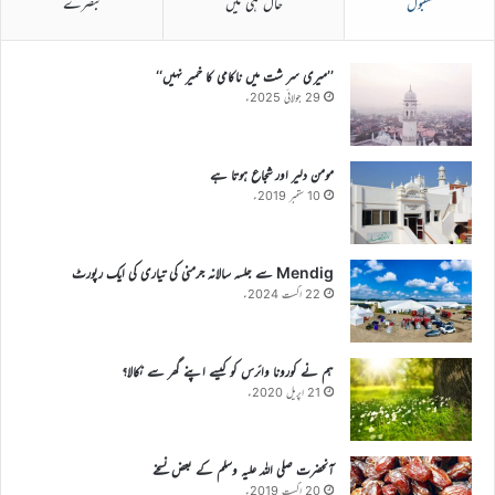
مقبول
حال ہی میں
تبصرے
’’میری سر شت میں ناکامی کا خمیر نہیں‘‘
29 جولائی 2025ء
مومن دلیر اور شجاع ہوتا ہے
10 ستمبر 2019ء
Mendig سے جلسہ سالانہ جرمنی کی تیاری کی ایک رپورٹ
22 اگست 2024ء
ہم نے کورونا وائرس کو کیسے اپنے گھر سے نکالا؟
21 اپریل 2020ء
آنحضرت صلی اللہ علیہ وسلم کے بعض نسخے
20 اگست 2019ء