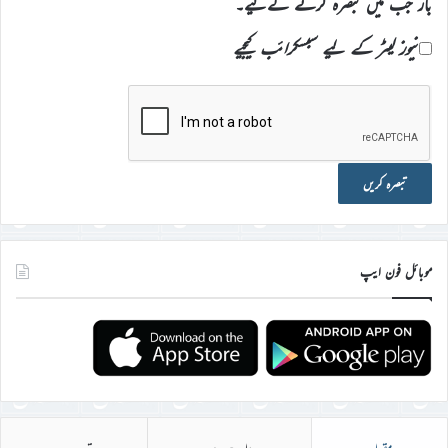
بار جب میں تبصرہ کرنے کےلیے۔
نیوز لیٹر کے لیے سبسکرائب کیجیے
موبائل فون ایپ