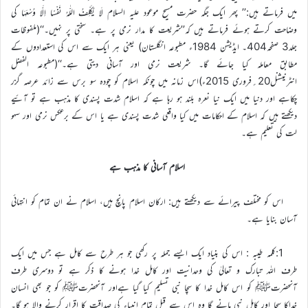
میں فرماتے ہیں:’’ پھر ایک جگہ حضرت مسیح موعود علیہ السلام لَا یُکَلِّفُ اللّٰهُ نَفْسًا اِلَّا وُسْعَهَا کی
وضاحت کرتے ہوئے فرماتے ہیں کہ’’شریعت کا مدار نرمی پر ہے۔ سختی پر نہیں۔‘‘(ملفوظات
جلد3 صفحہ404۔ ایڈیشن 1984ء مطبوعہ انگلستان) یعنی ہر ایک سے اس کی استعدادوں کے
مطابق معاملہ کیا جائے گا۔ شریعت نرمی اور آسانی دیتی ہے۔‘‘(مطبوعہ الفضل
انٹرنیشنل20؍فروری 2015ء)اس زمانہ میں چونکہ اسلام کو چودہ سو برس سے زائد عرصہ گزر
چکاہے اور دنیا میں ایک نیا نعرہ بلند ہو رہا ہے کہ اسلام شدت پسندی کا مذہب ہے تو آئیے
دیکھتے ہیں کہ اسلام کے احکامات میں کیا واقعی شدت پسندی ہے یا اس کے برعکس نرمی اور سہو
لت کی تعلیم ہے۔
اسلام آسانی کا مذہب ہے
اس کو مختلف پیرائے سے دیکھتے ہیں: ارکان اسلام پانچ ہیں، اسلام نے ان تمام کو انتہائی
آسان بنایا ہے۔
1:کلمہ طیبہ : اس کی بنیاد ایک ایسے جملہ پر رکھی جو ہر طرح سے کامل ہے جس میں ایک
طرف اللہ تبارک و تعالیٰ کی وحدانیت اور کامل خدا ہونے کا ذکر ہے تو دوسری طرف
آنحضرتﷺ کو اس کامل خدا کا سچا نبی تسلیم کیا گیا ہےاور آنحضرتﷺ کو جو بھی انسان
خداکا سچا اور کامل نبی مانے گا وہ اس سے قبل تمام انبیاء کی صداقت کا اقرار کرنے والا ہو گا۔