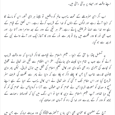
اپنے وقت اور میعاد پر بدلتی رہتی ہیں۔
اب اگر اسی مفروضے کے تحت مذاہبِ عالم کو دیکھیں تو یقیناً ہر ذی شعور اس کو مانے گا
کہ انبیا آتے رہے اور لوگوں کے دلوں کو خدا کے قریب کرتے رہے۔ اس تعلق کے قیام کے
لیے وہ خدا سے الہاماً شریعتیں پاتے رہے۔مگر ہر نیکی کے دور کے بعد دوسرا دور آتا رہا۔ اور
جب بھی نور کا دور ظلمت میں بدلا تو پھر سے نور کے دور کا آغاز ایک اور آنے والے نبی کے
ذریعہ سے ہو گیا۔
یہ تسلسل چلتا رہا حتیٰ کے انبیا ء علیہم السلام نے قیامت کا ذکر فرما دیا کہ وہ وقت قریب
آنے کو ہے جب یہ تمام دنیا لپیٹ دی جائےگی۔ مگر اس اختتام سے قبل اللہ تعالیٰ نے مخلوق
کو نجات کی آخری راہ بھی دکھا دی اور کامل تعلیم اسلام کی شکل میں نازل فرمائی۔ لیکن پھر وہی
قانون قدرت غالب آیا جس کا پہلے ذکر ہو چکا ہے کہ دنیا نے پھر سے ظلمت کی طرف سفر
شروع کیا اور اس مقام تک آ گئی کہ اللہ تعالیٰ نے اس کامل مذہب کے احیا کے لیے اپنے
مسیح و مہدی کو مبعوث فرمایا جس نے عوام کو ان طوقوں سے آزا د کروایاجس نے عوام کی کمر کو
کچل دیا تھااور آپ علیہم السلام نے دین کا احیا نو اس رنگ میں کیا کہ خودساختہ رسومات کے
بوجھ کو دور کر کے بندے اور خدا کی راہ کو آسان اور صاف کیا۔
آج کے مضمون کا عنوان بھی اسی بنا پر آنحضرتﷺ کی وہ حدیث مبارکہ ہے جس میں