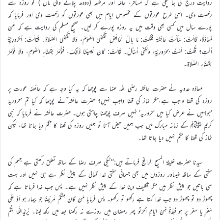
روایت درج کی جا چکی ہے کہ مسافر، حاملہ اور مرضعہ (دودھ پلانے والی ماں ) کو روزہ سے
رخصت دی۔ اسی طرح عورتوں کے مخصوص ایام میں بھی عورتوں کو رخصت دی اور فرمایا کہ
پورے سال میں کسی بھی وقت میں یہ روزہ پورے کر لیں۔ صحیح مسلم کی روایت ہے کہ عَنْ
مُعَاذَةَ، قَالَتْ: سَأَلْتُ عَائِشَةَ فَقُلْتُ: مَا بَالُ الْحَائِضِ تَقْضِي الصَّوْمَ، وَلَا تَقْضِي الصَّلَاةَ۔ فَقَالَتْ: أَحَرُورِيَّةٌ
أَنْتِ؟ قُلْتُ: لَسْتُ بِحَرُورِيَّةٍ، وَلَكِنِّي أَسْأَلُ۔ قَالَتْ: كَانَ يُصِيبُنَا ذَالِكَ، فَنُؤْمَرُ بِقَضَاءِ الصَّوْمِ، وَلَا نُؤْمَرُ
بِقَضَاءِ الصَّلَاةِ۔
معاذہ عدویہ نے حضرت عائشہ رضی اللہ عنہا سے پوچھا کہ یہ کیا وجہ ہے کہ حائضہ عورت پر
روزہ کی قضا واجب ہے،مگر نماز کی قضا واجب نہیں؟ حضرت عائشہ ؓنے پوچھا کہ کیا تم ’حروریہّ
‘ہو؟میں نے عرض کیا میں ’حروریہ‘ نہیں صرف پوچھنا چاہتی ہوں۔ حضرت عائشہ نے فرمایا کہ نبی
کریم ﷺ کے زمانہ مبارک میں جب ہمیں حیض آتا تو ہمیں روزہ کی قضا کا حکم دیا جاتا تھا، لیکن
نماز کی قضا کا حکم نہیں دیا جاتا تھا۔
سیدنا حضرت خلیفۃ المسیح الرابعؒ فرماتے ہیں:’’نیکی صرف رضا کے ساتھ تعلق رکھتی ہے جسم کی
سختی کے ساتھ نہیںاور روزوں میں بھی جسمانی سختی خدا تعالیٰ کے پیش نظر ہے ہی نہیں اور بہت
سی باتیں جو پیش نظر ہیں مگر تکلیف دینا خدا کے پیش نظر نہیں ہے۔ پس جب خدا فرماتا ہے کہ
چھوڑ دو تو چھوڑ دو جب خدا کہتا ہے رکھو تو رکھو۔ پس فرمایا مَنْ کَانَ مِنْکُمْ مَّرِیْضًا جو بیمار ہو اَوْ عَلٰی
سَفَرٍ یا سفر پر ہو فَعِدَّةٌ مِّنْ اَیَّامٍ اُخَرَتو پھر رمضان میں روزے نہ رکھنا بعد میں رکھ لینا۔ یُرِیْدُاللّٰهُ بِکُمُ