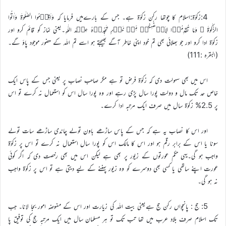
4:زکوٰۃ:اسلام کا چوتھا رکن زکوٰۃ ہے۔ جس کے بارےمیں فرمایا کہ وَاَقِیۡمُوا الصَّلٰوۃَ وَاٰتُوا
الزَّکٰوۃَ ؕ وَمَا تُقَدِّمُوۡا لِاَنۡفُسِکُمۡ مِّنۡ خَیۡرٍ تَجِدُوۡہُ عِنۡدَ اللّٰہِ۔یعنی نماز کو قائم کرو اور
زکوٰۃ ادا کرو اور جو بھلائی بھی تم خود اپنی خاطر آگے بھیجتے ہو اسے تم اللہ کے حضور موجود پاؤ گے۔
(البقرہ :111)
اس میں بھی سہولت دی کہ زکوٰۃ فرض تو ہے مگر صاحب نصاب پر یعنی جس کے پاس ایک
خاص حد تک مال و دولت پورا سال پڑی رہے اور وہ پورا سال اس کو استعمال نہ کرے تو اس
پر 2.5% زکوٰۃ سال میں صرف ایک مرتبہ ادا کرے۔
اور اس کا نصاب یہ ہے کہ جس کے پاس ساڑھے باون تولے چاندی ساڑھے سات تولے
سونا یا اس کے برابر رقم ہو اور اس کا مالک اس کو پورا سال استعمال نہ کرے تو اس پر زکوٰۃ
واجب ہو گی۔یہی حکم عورتوں کے زیور پر بھی ہے لیکن اس میں بھی رخصت دی کہ اگر کوئی
عورت اپنے ساتھی یا کسی بھی دوسرے کو وہ زیور پہننے کے لیے دیتی ہے تو اس پر زکوٰۃ واجب
نہ ہو گی۔
5: حج : پانچواں رکن حج ہےیعنی بیت اللہ کی زیارت اور اس کے مفوضہ امور بجا لانا۔ جب
تک اسلام صرف بلاد عرب میں تھا تب تک تو ہر مسلمان سال میں ایک مرتبہ حج کی توفیق پا