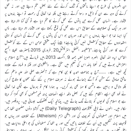
ان افسروں کی طرح جو اپنے ماتحتوں کو تنگ کرنے کے لئے بعض حکم دیتے ہیں اور نہ عمل
کرنے کی وجہ سے ان کو ذلیل و رسوا کرتے رہتے ہیں بلکہ خدا تعالیٰ کی رحمت تو اپنے بندوں پر
بیشمار ہے۔ انسان عمل کرے جن باتوں کے عمل کرنے کا حکم دیا ہے تو کئی گنا اجر دیتا ہے
اور ہر ایک کی صلاحیت کے مطابق اس سے عمل کی توقع رکھتا ہے اور بیشمار اجر دیتا ہے۔ پس
کیا ایسا خدا جو اپنے بندوں پر اس قدر مہربان ہو اس کی باتوں پر عمل کرنے کی انسان کو اپنی
استعدادوں کے مطابق کوشش نہیں کرنی چاہئے؟ یقیناً ایک حقیقی مومن اس کے لئے کوشش
کرے گا اور کرنی چاہئے۔‘‘(مطبوعہ الفضل انٹرنیشنل20؍فروری 2015ء)حضرت خلیفۃ المسیح
الخامس ایدہ اللہ تعالیٰ بنصرہ العزیز خطبہ جمعہ 9؍اگست 2013ءمیں فرماتے ہیں:’’آج اسلام پر
اعتراض ہوتے ہیں کہ نعوذ باللہ اس کی تعلیم میں سختی ہے۔ دہشتگردی اور فتنہ و فساد کے علاوہ
کچھ نہیں ہے۔ ……آج یہ جماعت احمدیہ کا ہی کام ہے کہ آنحضرت صلی اللہ علیہ وسلم کے
عاشقِ صادق کے مشن کو آگے بڑھاتے ہوئے نہ صرف اسلام پر کئے گئے حملوں کا دفاع کریں
بلکہ دلائل و براہین سے دشمن کا منہ بھی بند کریں۔ یہ ہمارا کام تو بہرحال ہے لیکن خدا تعالیٰ
نے خود بھی ایسے انتظام کئے ہیں کہ بعض دفعہ ایسے انصاف پسند غیرمسلموں کو بھی کھڑا کر دیتا
ہے جو اسلام کی خوبیوں کو بتانے لگ جاتے ہیں۔ چنانچہ ایک کیتھولک عیسائی ہیں، پروفیسر ہیں،
سکالر ہیں۔ انہوں نے ڈیلی ٹیلیگراف (Daily Telegraph) میں گزشتہ دنوں مضمون لکھا جس
میں اسلام اور مسلمانوں کی تعریف کی اور ایتھی ازم (Atheism) کے خلاف اور یہاں جو
قومیت پسند تنظیمیں ہیں اُن کے خلاف باتیں کیں اور یہ لکھا کہ مسلمانوں کی جو اعلیٰ روایات ہیں،
اعلیٰ تعلیمات ہیں ان کو قائم رکھنے کی کوشش کرنی چاہئے۔آجکل مذہب اور اسلام پر اعتراض