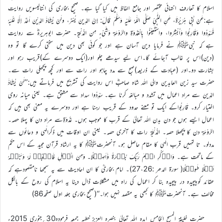
اسلام کا تعارف انتہائی مختصر اور جامع الفاظ میں کیا گیا ہے۔ صحیح بخاری کی انتالیسویں روایت
ہے:عَنْ أَبِي هُرَيْرَةَ، عَنِ النَّبِيِّ صَلَّى اللّٰهُ عَلَيْهِ وَسَلَّمَ قَالَ: إِنَّ الدِّينَ يُسْرٌ، ولَنْ يُشَادَّ الدِّيْنَ اَحَدٌ إلَّا غَلَبَهُ
فَسَدِّدُوا وَقَارِبُوا وَأَبْشِرُوا، واسْتَعِيْنُوا بِالْغَدْوَةِ والرَّوْحَةِ وَشَيْءٍ مِن الدُّلْجةِِ۔ حضرت ابوہریرہؓ سے روایت
ہے کہ نبیﷺ نے فرمایا دین آسان ہے اور جو کوئی بھی دین میں سختی کرے گا تو وہ
(دین)اس پر غالب آجائے گا۔اس لیے سیدھے چلو اور(ایک دوسرے کے)قریب رہو اور
بشارت دو۔اور (عبادت کے ذریعہ)صبح سے مدد چاہو اور رات سے اور کچھ پچھلی رات سے۔
حضرت سید زین العابدین والی اللہ شاہ صاحبؓ اس روایت کی تشریح میں فرماتے ہیں:’’لَنْ يُشَادَّ
الدِّينَ سے مراد اعمال میں تشدد و مبالغہ کرنا ہے۔ سَدِّدُوا سداد سے مشتق ہے۔ یعنی میانہ روی
اختیار کرو۔ قَارِبُواکے ایک تو معنے حدود کے قریب رہنا ہے اور دوسرے یہ معنی بھی ہیں کہ
اعمال ایسے ہوں جو دن بدن اللہ تعالیٰ کے قرب کا موجب ہوں۔ غَدْوَةِسے مراد دن کا پہلا حصہ۔
الرَّوْحَةِ دن کا پچھلا حصہ۔ الدُّلْجَةِ رات کا آخری حصہ۔ یعنی ان اوقات میں ذکرالٰہی و دعائوں سے
مددلو۔ تا تمہیں قرب الٰہی کا مقام حاصل ہو۔ آنحضرتﷺ کا یہ ارشاد قرآن مجید کے اس حکم
کے ماتحت ہے۔ وَاذۡکُرِ اسۡمَ رَبِّکَ بُکۡرَۃً وَّاَصِیۡلًا۔ وَمِنَ الَّیۡلِ فَاسۡجُدۡ لَہٗ وَسَبِّحۡہُ
لَیۡلًا طَوِیۡلًا( سورۃ الدھر :27،26)۔ امام بخاریؒ کا ان احادیث سے یہ سمجھا نامقصودہے کہ
عقائد کوپیچیدہ در پیچیدہ بنا کر اعمال کی راہ میں مشکلات ڈال دینا یہ اسلام کی روح کے بالکل
مخالف ہے۔ آنحضرتﷺ کا کبھی یہ مقصد نہیں ہوا۔‘‘(صحیح بخاری جلد اول صفحہ86)
حضرت خلیفۃ المسیح الخامس ایدہ اللہ تعالیٰ بنصرہ العزیز خطبہ جمعہ فرمودہ30؍جنوری 2015ء