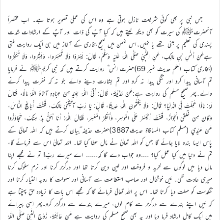
جس نبی پر بھی کوئی شریعت نازل ہوتی ہے وہ اس کی عملی تصویر ہوتا ہے۔ اب مختصراً
آنحضرتﷺ کی سیرت کو بھی دیکھ لیتے ہیں کہ کیا آپؐ کی ذات اور آپؐ کے ارشادات شدت
پسندی کی تعلیم پر مبنی تھے یا نہیں۔اس ضمن میں صحیح بخاری کے آغاز میں ہی ایک روایت ملتی
ہےعَنْ أَنَسِ بْنِ مَالِكٍ، عَنِ النَّبِيِّ صَلَّى اللّٰهُ عَلَيْهِ وَسَلَّمَ، قَالَ: يَسِّرُوْا وَلَا تُعَسِّرُوا، وَبَشِّرُوا، وَلَا تُنَفِّرُوا
(بخاری کتاب العلم حدیث نمبر 69)حضرت انس ؓ روایت کرتے ہیں کہ نبی کریمﷺ نے فرمایا
تم آسانی پیدا کرو اور تنگی پیدا نہ کرو اور تم بشارت دینے والے بنو نہ کہ نفرت پیدا کرنے
والے۔پھر صحیح مسلم کی روایت ہے:عَنْ حُذَيْفَةَ، قَالَ: أُتِيَ اللّٰهُ بِعَبْدٍ مِنْ عِبَادِهِ آتَاهُ اللّٰهُ مَالًا، فَقَالَ
لَهُ: مَاذَا عَمِلْتَ فِي الدُّنْيَا؟ قَالَ: وَلَا يَكْتُمُونَ اللّٰهَ حَدِيثًا، قَالَ: يَا رَبِّ آتَيْتَنِي مَالَكَ، فَكُنْتُ أُبَايِعُ النَّاسَ،
وَكَانَ مِنْ خُلُقِي الْجَوَازُ، فَكُنْتُ أَتَيَسَّرُ عَلَى الْمُوسِرِ، وَأُنْظِرُ الْمُعْسِرَ، فَقَالَ اللّٰهُ: أَنَا أَحَقُّ بِذَا مِنْكَ، تَجَاوَزُوا
عَنْ عَبْدِي (مسلم کتاب المساقاۃ حدیث3887)حضرت حذیفہ ؓبیان کرتے ہیں کہ اللہ تعالیٰ کے
پاس ایسا بندہ لایا جائے گا جس کو اللہ تعالیٰ نے مال عطا کیا تھا۔ اللہ تعالیٰ اس سے فرمائے گا،
تم نے دنیا میں کیا عمل کیا؟ ….وہ جواب دے گا کہ…… اے میرے ربّ! تو نے مجھے اپنا
مال دیا میں لوگوں سے خرید و فروخت اور لین دین کرتا تھا اور درگزر کرنا اور نرم سلوک کرنا
میری عادت تھی۔ مَیں خوشحال اور صاحب استطاعت سے آسانی اور سہولت کا رویہ اختیار کرتا اور
تنگدست کو مہلت دیا کرتا تھا۔ اس پر اللہ تعالیٰ فرمائے گا کہ مجھے اس بات کا زیادہ حق پہنچتا ہے
کہ مَیں اپنے بندے سے درگزر سے کام لوں، میرے بندے سے درگزر کرو۔پھر اسی پیرائے
میں ایک کامل ارشاد فرما دیا اور یہ بھی صحیح مسلم کی روایت ہے عَنْ عَائِشَةَ، زَوْجِ النَّبِيِّ صَلَّى اللّٰهُ