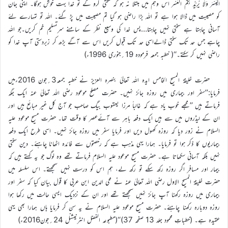
الْیُسْرَ وَلَا یُرِیْدُ بِکُمُ الْعُسْر اس وہم میں مبتلا نہ ہو کہ سختی کرو گے تو خدا بہت خوش ہوگا۔ اپنی جان
کو مصیبت میں ڈالا ہوا ہے تو اللہ بڑا راضی ہو گیا تم مصیبت میں پڑ گئے۔ اللہ تو تمہارے لئے
آسانی چاہتا ہے سختی نہیں چاہتا…پس خدا کی وسیع نظر کے سامنے سرتسلیم خم کریں۔جو اللہ
چاہے جس حد تک سختی ڈالےاسی حد تک قبول کریں اس سے آگے بڑھ کر زبردستی آپ خدا کو
راضی نہیں کر سکتے۔‘‘( خطبہ جمعہ فرمودہ 19؍جنوری 1996ء)
حضرت خلیفۃ المسیح الخامس ایدہ اللہ تعالیٰ بنصرہ العزیز نے خطبہ جمعہ3؍جون 2016ءمیں
فرمایا:’’سفر اور بیماری میں روزہ جائز نہیں۔ حضرت مصلح موعود رضی اللہ تعالیٰ عنہ ایک جگہ
فرماتے ہیں ’’مجھے خوب یاد ہے کہ غالباً مرزا یعقوب بیگ صاحب جو آج کل غیر مبائع ہیں اور
ان کے لیڈروں میں سے ہیں ایک دفعہ باہر سے آئےعصر کا وقت تھا۔ حضرت مسیح موعود علیہ
السلام نے زور دیا کہ روزہ کھول دیں اور فرمایا سفر میں روزہ جائز نہیں۔ اسی طرح ایک دفعہ
بیماریوں کا ذکر ہوا تو فرمایا۔ ہمارا یہی مذہب ہے کہ رخصتوں سے فائدہ اٹھانا چاہئے۔ دین سختی
نہیں بلکہ آسانی سکھاتا ہے۔ حضرت مسیح موعود علیہ السلام فرماتے تھے وہ لوگ جو یہ کہتے ہیں کہ
بیمار اور مسافر اگر روزہ رکھ سکے تو رکھ لے، ہم اس کو درست نہیں سمجھتے۔ اس سلسلہ میں
حضرت خلیفۃ المسیح الاول رضی اللہ تعالیٰ عنہ نے محی الدین ابن عربی کا قول بیان کیا کہ سفر اور
بیماری میں روزہ رکھنا آپ جائز نہیں سمجھتے تھے اور ان کے نزدیک ایسی حالت میں رکھا ہوا
روزہ دوبارہ رکھنا چاہئے۔ حضرت مسیح موعود علیہ السلام نے یہ سن کر فرمایا ہاں ہمارا بھی یہی
عقیدہ ہے۔ (خطباتِ محمود جلد 13 صفحہ 37)‘‘(مطبوعہ الفضل انٹرنیشنل 24؍جون2016ء)