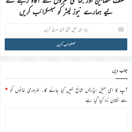
مختلف مضامین اور جماعتی خبروں سے آگاہ رہنے کے
لیے ہمارے نیوز لیٹر کو سبسکرائب کریں
اپنا
ای
میل
آئی
ڈی
درج
کریں
جواب دیں
آپ کا ای میل ایڈریس شائع نہیں کیا جائے گا۔
ضروری خانوں کو
*
سے نشان زد کیا گیا ہے
ت
ب
ص