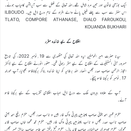
ایک بوڑھی خاتون اور تین مرد شامل تھے۔اللہ تعالیٰ کے فضل سے سب آپریشن کامیاب ہوئے۔
اس سنٹر سے سب سے پہلے فیض پانے والے افراد کے نام درج ذیل ہیں۔ ILBOUDO
TLATO, COMPORE ATHANASE, DIALO FAROUKOU,
KOUANDA BUKHARI
افتتاح کے لیے نمائندہ مقرر
سیدنا حضرت امیر المومنین ایدہ اللہ تعالیٰ کی منظوری سے 19؍نومبر 2022ء کی تاریخ
مسرور آئی انسٹیٹیوٹ کے افتتاح کے لیے مقر رہوئی تھی۔ حضور انورنے افتتاح کے لیے ڈاکٹر
اعجاز الرحمٰن صاحب صدر مجلس انصار اللہ برطانیہ کو اپنا نمائندہ بناکر برکینافاسو بھجوایا۔آپ مورخہ
17؍نومبر کو برکینا فاسو پہنچے۔
آپ کے علاوہ بیرون ملک سے درج ذیل احباب افتتاحی تقریب کے لیے برکینا فاسو
آئے۔
مکرم ظہیر احمد جتوئی صاحب چیئرمین چیرٹی واک فار پیس و نائب صدر مجلس، مکرم رفیع احمد بھٹی
صاحب نائب صدر مجلس و نائب چیئرمین چیرٹی واک فار پیس، مکرم محمد محمود خاں صاحب قائد
عمومی، مکرم چودھری عبدالمنان صاحب قائد مال، مکرم شیخ رفیق احمد طاہر صاحب سابق ممبر مجلس