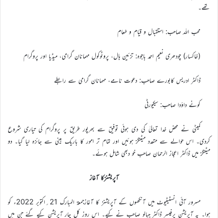
تھے۔
محب اللہ صاحب: استقبال و قیام و طعام
(خاکسار) چودھری نعیم احمد باجوہ: تزئین ہال، پروٹوکول مہمانان گرامی، میڈیا اور پروگرام
ڈاکٹر ادریس کابورے صاحب: دعوت نامے، مہمانان گرامی سے رابطے
کونے داؤدا صاحب: سیکیورٹی
کمیٹی نے محض خدا تعالیٰ کی دی ہوئی توفیق سے بھرپور طریق پر پروگرام کی تیاری شروع
کردی۔ اس حوالے سے متعدد میٹنگز ہوئیں اور تمام تر امور کا باریک بینی سے جائزہ لیا گیا۔ دو
میٹنگز میں ڈاکٹر اعجاز الرحمان صاحب خو دبھی شامل ہوئے۔
آپریشنزکا آغاز
مسرور آئی انسٹیٹیوٹ میں آنکھوں کے آپریشنز کا آغازجمعۃ المبارک 21؍اکتوبر 2022ء کو
ہوا۔ یہ آپریشن پرفیسر ڈاکٹر جیالو صاحب نے کیے۔ اس روز کل چار آپریشن کیے گئے جن میں