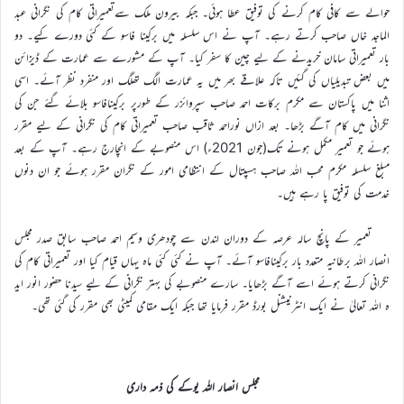
حوالے سے کافی کام کرنے کی توفیق عطا ہوئی۔ جبکہ بیرون ملک سےتعمیراتی کام کی نگرانی عبد
الماجد خاں صاحب کرتے رہے۔ آپ نے اس سلسلہ میں برکینا فاسو کے کئی دورے کیے۔ دو
بار تعمیراتی سامان خریدنے کے لیے چین کا سفر کیا۔ آپ کے مشورے سے عمارت کے ڈیزائن
میں بعض تبدیلیاں کی گئیں تاکہ علاقے بھر میں یہ عمارت الگ تھلگ اور منفرد نظر آئے۔ اسی
اثنا میں پاکستان سے مکرم برکات احمد صاحب سپروائزر کے طورپر برکینافاسو بلائے گئے جن کی
نگرانی میں کام آگے بڑھا۔ بعد ازاں نوراحمد ثاقب صاحب تعمیراتی کام کی نگرانی کے لیے مقرر
ہوئے جو تعمیر مکمل ہونے تک(جون 2021ء) اس منصوبے کے انچارج رہے۔ آپ کے بعد
مبلغ سلسلہ مکرم محب اللہ صاحب ہسپتال کے انتظامی امور کے نگران مقرر ہوئے جو ان دنوں
خدمت کی توفیق پا رہے ہیں۔
تعمیر کے پانچ سالہ عرصہ کے دوران لندن سے چودھری وسیم احمد صاحب سابق صدر مجلس
انصار اللہ برطانیہ متعدد بار برکینافاسو آئے۔ آپ نے کئی کئی ماہ یہاں قیام کیا اور تعمیراتی کام کی
نگرانی کرتے ہوئے اسے آگے بڑھایا۔ سارے منصوبے کی بہتر نگرانی کے لیے سیدنا حضور انور اید
ہ اللہ تعالیٰ نے ایک انٹرنیشنل بورڈ مقرر فرمایا تھا جبکہ ایک مقامی کمیٹی بھی مقرر کی گئی تھی۔
مجلس انصار اللہ یوکے کی ذمہ داری