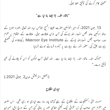
معمولی کام کرنے کی توفیق عطا ہوئی۔
’’ماشاء اللہ۔ بڑا اچھا بنا لیا ہے
‘‘
13؍جون 2021ء کو امیر المومنین حضرت خلیفۃ المسیح الخامس ایدہ اللہ تعالیٰ بنصرہ العزیز کے
ساتھ اراکین عاملہ مجلس انصار اللہ یوکے کی آن لائن ملاقات ہوئی۔ ملاقات کے اختتام پر مکرم
صدر صاحب مجلس انصاراللہ یوکے نے Masroor Eye Institute برکینافاسو کی تفصیلی
رپورٹ پیش کی۔ حضور انور نے رپورٹ پر تبصرہ فرماتے ہوئے فرمایا:
’’جزاک اللہ۔ ماشاء اللہ۔ بڑا اچھا بنا لیا ہے۔ اللہ تعالیٰ آپ لوگوں کو اس کو چلانے کی بھی
توفیق دے۔‘‘
(الفضل انٹرنیشنل لندن2؍جولائی 2021ء)
تیاری افتتاح
مسرور آئی انسٹیٹیوٹ کے افتتاح کے لیے گذشتہ چار ماہ سے تیاری ہو رہی تھی۔ اس سلسلہ
میں مکرم امیر صاحب کی زیر نگرانی ایک کمیٹی مقامی طور پر بنائی گئی جس کے درج ذیل ممبران