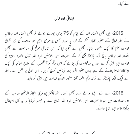
نے کیا۔
ابتدائی خدو خال
2015ء میں مجلس انصار اللہ کے قیام کو 75 برس پورے ہوئے تو مجلس انصار اللہ برطانیہ
نے اللہ تعالیٰ کے حضور اظہار تشکر کےطور پر صدر مجلس چودھری وسیم احمد صاحب کی زیر نگرانی
خدمت خلق کا ایک منصوبہ بنایا۔ مجلس نے تجویز کیا کہ اس تاریخی موقع کی مناسبت سے مجلس
انصار اللہ برطانیہ پانچ لاکھ پاؤنڈز جمع کر کے حضرت امیر المومنین ایدہ اللہ تعالیٰ بنصرہ العزیز کی
خدمت میں پیش کرے اور یہ درخواست کی جائے کہ اس رقم کو آنکھوں کے علاج معالجہ کی ایک
Facility بنانے کے لیے جہاں حضور انور پسند فرمائیں خرچ کریں۔ اس موقع پر مجلس انصار اللہ
نے ایک لاکھ پاؤنڈز سے زائد رقم بطور تحفہ حضور انورکی خدمت میں پیش کر دی۔
2016ء سے نئے بننے والے صدر مجلس انصار اللہ ڈاکٹر چودھری اعجاز الرحمٰن صاحب کے
دور صدارت میں سیدنا حضرت امیر المومنین ایدہ اللہ تعالیٰ نے یہ فیصلہ فرمایا کہ یہ آئی ہسپتال
برکینا فاسو میں بنایا جائے۔