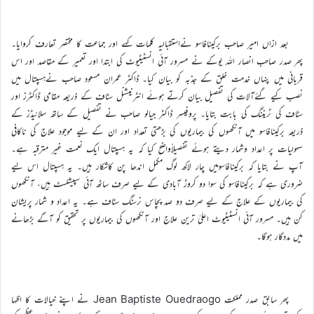
بعد ازاں امیر صاحب برکینافاسو نےاستقبالیہ کلمات کہے اور جماعت کا مختصر تعارف کروایا۔
پھر صدر صاحب انصار اللہ یوکے نے مسرور آئی انسٹیٹیوٹ کی ابتدا اور تعمیر کے مقاصد اور اس
قربانی میں پنہاں خدمت خلق کے جذبہ کو بیان کیا۔ ڈاکٹر عمران مسعود صاحب نےہسپتال میں
نصب کیے گئےآلات کی تفصیل بیان کرتے ہوئے انٹرنیشنل سٹاف کے ذریعہ مقامی ڈاکٹرز اور
سٹاف کی ٹریننگ کی بابت بتایا۔ پروفیسر ڈاکٹر جیالو صاحب نے تفصیل کے ساتھ سلائیڈز کے
ذریعہ برکینافاسو میں آنکھوں کی بیماریوں کی بڑھتی تعداد اور ان کے لیے موجود علاج کی ناکافی
سہولیات پر اعداد وشمار دیتے ہوئے تفصیلاًواضح کیا کہ یہ ہسپتال ایک نعمت غیر مترقبہ ہے۔
آپ نے بتایا کہ برکینافاسومیں چار لاکھ لوگ مکمل اندھا پن کاشکار ہیں۔ یہ ہسپتال اس لیے
ضروری ہے کہ برکینافاسو کی سوا دو کروڑ آبادی کے لیے صرف ساٹھ آئی سپیشلسٹ ہیں، آنکھوں
کی بیماریوں کے علاج کے لیے صرف دو صد پچاس نرسنگ سٹاف ہے۔ یہ اعداد و شمار پریشان
کن ہیں۔ مسرور آئی انسٹیٹیوٹ اعلیٰ ترین علاج اور آنکھوں کی بیماریوں پر تحقیق کو آگے بڑھانے
میں مددگار ہوگا۔
پھر سابق صدر مملکت Jean Baptiste Ouedraogo نے اپنے خیالات کا اظہا