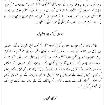
عاملہ انصار اللہ برطانیہ و فنڈ ریزر برائےمسرور آئی انسٹیٹیوٹ، ڈاکٹر عمران مسعود صاحب آئی سرجن
و بورڈ ممبر مسرور آئی انسٹیٹیوٹ، ڈاکٹر احسن محمود خاں صاحب از امریکہ، مکرم عکاشہ احمد صاحب،
مکرم نبیل احمد صاحب شعبہ اکاؤنٹ برائے مسرور آئی انسٹیٹیوٹ، مکرم سلمان عباسی صاحب ایم
ٹی اے، مکرم مصور احمد صاحب شعبہ آئی ٹی مسرور آئی انسٹیٹیوٹ۔
مہانوں کی آمد اور استقبال
19؍نومبر کو صبح سویرے مہمانان گرامی مسرور آئی انسٹیٹیوٹ پہنچنا شروع ہوگئے۔ مہمانوں
میں سابق صدر مملکت برکینافاسو، نمائندہ وزیر صحت، سرکاری و غیر سرکاری اہم شخصیات، ڈاکٹرز،
سیاسی اکابرین، ممبران مجلس عاملہ، مبلغین کرام اور دیگر معززین شامل تھے۔ ملک کے تمام تر
معروف میڈیا ہاؤسز کے نمائندگان تقریب کی کوریج کے لیے موجود تھے۔ مہمانوں کے استقبال
کے لیے جماعت کے معززین کے ساتھ ساتھ جامعہ کے چاق و چوبند طلبہ بھی موجود تھے۔ مہمان
کی آمد پر استقبال کرنے کے بعد ڈیوٹی پر موجود ہسپتال کا عملہ اور جامعہ کے طلبہ مہمانان کو ان
کی مخصوص نشستوں تک لے جاتے ۔ گاڑیوں کی پارکنگ کے لیے جامعہ کے احاطے میں الگ
جگہ مخصوص کی گئی تھی۔
افتتاحی تقریب