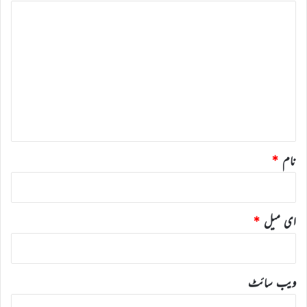
ت
ب
ص
ر
ہ
*
نام
*
ای میل
*
ویب‌ سائٹ