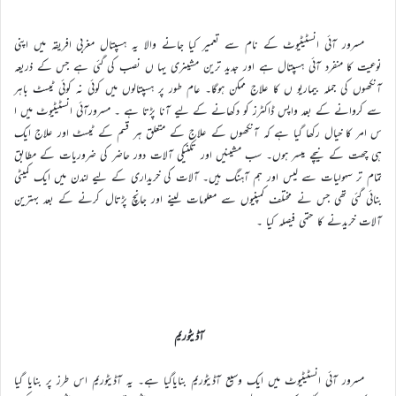
مسرور آئی انسٹیٹیوٹ کے نام سے تعمیر کیا جانے والا یہ ہسپتال مغربی افریقہ میں اپنی
نوعیت کا منفرد آئی ہسپتال ہے اور جدید ترین مشینری یہا ں نصب کی گئی ہے جس کے ذریعہ
آنکھوں کی جملہ بیماریو ں کا علاج ممکن ہوگا۔ عام طور پر ہسپتالوں میں کوئی نہ کوئی ٹیسٹ باہر
سے کروانے کے بعد واپس ڈاکٹرز کو دکھانے کے لیے آنا پڑتا ہے ۔ مسرورآئی انسٹیٹیوٹ میں ا
س امر کا خیال رکھا گیا ہے کہ آنکھوں کے علاج کے متعلق ہر قسم کے ٹیسٹ اور علاج ایک
ہی چھت کے نیچے میسر ہوں۔ سب مشینیں اور تکنیکی آلات دور حاضر کی ضروریات کے مطابق
تمام تر سہولیات سے لیس اور ہم آہنگ ہیں۔ آلات کی خریداری کے لیے لندن میں ایک کمیٹی
بنائی گئی تھی جس نے مختلف کمپنیوں سے معلومات لینے اور جانچ پڑتال کرنے کے بعد بہترین
آلات خریدنے کا حتمی فیصلہ کیا ۔
آڈیٹوریم
مسرور آئی انسٹیٹیوٹ میں ایک وسیع آڈیٹوریم بنایاگیا ہے۔ یہ آڈیٹوریم اس طرز پر بنایا گیا