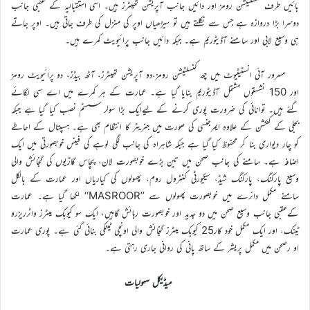
بائیں طرف کنسلٹیشن رومز اور دائیں جانب آپریشن تھیٹرز ہیں۔ اسی استقبالیہ کے عقبی جانب
دوسرا بڑا دروازہ ہے جس سے نکلتے ہیں تو سیڑھیاں اوپر کی منزل کی طرف جاتی ہیں۔ اوپر جاتے
ہی وسیع لابی اور سامنے آڈیٹوریم ہے۔ جبکہ دائیں جانب پرائیویٹ کمرے ہیں۔
مسرور آئی انسٹیٹیوٹ میں چھ کنسلٹیشن رومز،دو آپریشن تھیٹرز، آٹھ بیڈز، دو پرائیویٹ رومز
اور 150 نشستوں مشتمل آڈیٹوریم بنایا گیا ہے۔ عمارت کے ہر کمرے میں اے سی لگائے
گئے ہیں۔ توانائی کی ضرورت پوری کرنے کے لیےایک بڑا سولر سسٹم نصب کیا گیا ہے جبکہ
بجلی کے کنکشن کے علاوہ ایمرجنسی کی صورت میں جنریٹر کا انتظام بھی ہے۔ ہسپتال کے احاطے
کو چار دیواری بنا کر محفوظ کیا گیا ہے جبکہ شاہراہ کی جانب لگی لوہے کی فینس خوبصورتی میں ایک
اضافہ ہے۔ سامنے کی جانب صحن میں تین بڑے خوبصورت لان، پچاس گاڑیوں کی گنجائش والی
وسیع پارکنگ، پارکنگ شیڈ، سیکیورٹی کنٹرول روم، پھولوں کی کیاریاں اور عمارت کے بالکل
سامنے مکمل دائرے میں خوبصورت پھولوں سے ’’MASROOR‘‘ لکھا گیا ہے۔ عمارت
کےعقبی جانب وسیع صحن میں دو جدید اور خوبصورت رہائش گاہیں، ایک سو کیوبک میٹرز واٹرریزرو
ٹینک، اور ایک مکمل خود کار25 کیوبک میٹرز گنجائش والی اونچی ٹینکی بنائی گئی ہے۔ پوری عمارت
او رصحن میں مکمل پریشر کے ساتھ پانی کی روانی جاری رہتی ہے۔
میڈیکل سہولیات