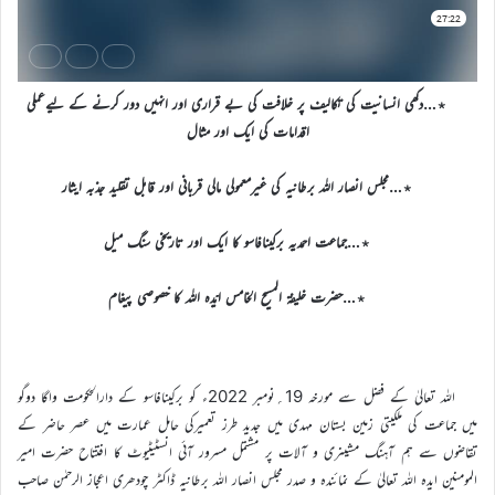
٭…دکھی انسانیت کی تکالیف پر خلافت کی بے قراری اور انہیں دور کرنے کے لیےعملی
اقدامات کی ایک اور مثال
٭…مجلس انصار اللہ برطانیہ کی غیرمعمولی مالی قربانی اور قابل تقلید جذبہ ایثار
٭…جماعت احمدیہ برکینافاسو کا ایک اور تاریخی سنگ میل
٭…حضرت خلیفۃ المسیح الخامس ایّدہ اللہ کا خصوصی پیغام
اللہ تعالیٰ کے فضل سے مورخہ 19؍نومبر 2022ء کو برکینافاسو کے دارالحکومت واگا دوگو
میں جماعت کی ملکیتی زمین بستان مہدی میں جدید طرز تعمیرکی حامل عمارت میں عصر حاضر کے
تقاضوں سے ہم آہنگ مشینری و آلات پر مشتمل مسرور آئی انسٹیٹیوٹ کا افتتاح حضرت امیر
المومنین ایدہ اللہ تعالیٰ کے نمائندہ و صدر مجلس انصار اللہ برطانیہ ڈاکٹر چودھری اعجاز الرحمٰن صاحب