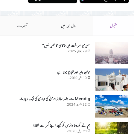
مقبول
حال ہی میں
تبصرے
’’میری سر شت میں ناکامی کا خمیر نہیں‘‘
29 جولائی 2025ء
مومن دلیر اور شجاع ہوتا ہے
10 ستمبر 2019ء
Mendig سے جلسہ سالانہ جرمنی کی تیاری کی ایک رپورٹ
22 اگست 2024ء
ہم نے کورونا وائرس کو کیسے اپنے گھر سے نکالا؟
21 اپریل 2020ء