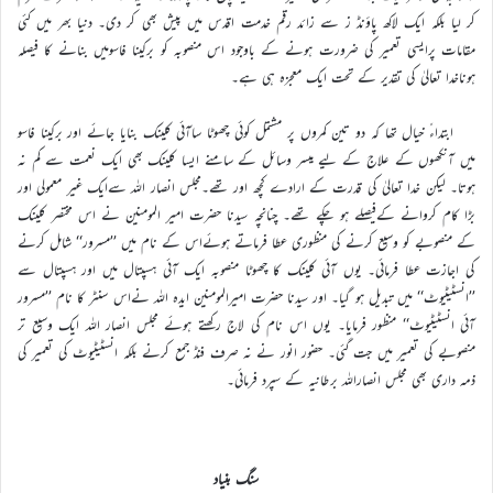
کر لیا بلکہ ایک لاکھ پاؤنڈ ز سے زائد رقم خدمت اقدس میں پیش بھی کر دی۔ دنیا بھر میں کئی
مقامات پرایسی تعمیر کی ضرورت ہونے کے باوجود اس منصوبہ کو برکینا فاسومیں بنانے کا فیصلہ
ہوناخدا تعالیٰ کی تقدیر کے تحت ایک معجزہ ہی ہے۔
ابتداءً خیال تھا کہ دو تین کمروں پر مشتمل کوئی چھوٹا ساآئی کلینک بنایا جائے اور برکینا فاسو
میں آنکھوں کے علاج کے لیے میسر وسائل کے سامنے ایسا کلینک بھی ایک نعمت سے کم نہ
ہوتا۔ لیکن خدا تعالیٰ کی قدرت کے ارادے کچھ اور تھے۔مجلس انصار اللہ سےایک غیر معمولی اور
بڑا کام کروانے کےفیصلے ہو چکے تھے۔ چنانچہ سیدنا حضرت امیر المومنین نے اس مختصر کلینک
کے منصوبے کو وسیع کرنے کی منظوری عطا فرماتے ہوئےاس کے نام میں ’’مسرور‘‘ شامل کرنے
کی اجازت عطا فرمائی۔ یوں آئی کلینک کا چھوٹا منصوبہ ایک آئی ہسپتال میں اور ہسپتال سے
’’انسٹیٹیوٹ‘‘ میں تبدیل ہو گیا۔ اور سیدنا حضرت امیرالمومنین ایدہ اللہ نےاس سنٹر کا نام ’’مسرور
آئی انسٹیٹیوٹ‘‘ منظور فرمایا۔ یوں اس نام کی لاج رکھتے ہوئے مجلس انصار اللہ ایک وسیع تر
منصوبے کی تعمیر میں جت گئی۔ حضور انور نے نہ صرف فنڈ جمع کرنے بلکہ انسٹیٹیوٹ کی تعمیر کی
ذمہ داری بھی مجلس انصاراللہ برطانیہ کے سپرد فرمائی۔
سنگ بنیاد