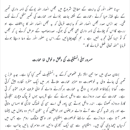
سیدنا حضور انور کی ہدایت کے مطابق شروع میں مجلس انصار اللہ یوکے کی ذمہ داری تعمیر
کے لیے فنڈز مہیا کرنے ،عمارت کے نقشہ جات بنوانے اور عمارت کی تعمیر مکمل کرنے تک
تھی۔ بعد ازاں صدر مجلس انصار اللہ کو ہدایت فرمائی کہ یہ مجلس انصار اللہ کا پراجیکٹ ہے او
ررہے گااس کو چلانے کی ذمہ داری بھی مجلس کی ہوگی۔ صدرصاحب کے عرض کرنے پر کہ مجلس
کو تو ایسا کوئی تجربہ نہیں ہے ۔ ہم کیسےچلاپائیں گے۔اس پر حضور انور نے دعا دیتے ہوئے
فرمایا ’’اللہ تعالیٰ فضل فرمائے گا۔‘‘
مسرور آئی انسٹیٹیوٹ کی دلکش و خوش نما عمارت
بستان مہدی میں سوا تین ایکڑ رقبہ مخصوص کرکے یہ انسٹیٹیوٹ تعمیر کیا گیا ہے۔ جدید طرز پر
تعمیر کی جانے والی یہ خوبصورت دو منزلہ عمارت علاقے بھر میں ایک منفرد نظارہ پیش کرتی
ہے۔ گھانا برکینافاسو شاہراہ پر واقع یہ عمارت ہرگزرنے والے کو اپنی طرف ضرور متوجہ کر تی
ہے۔ عمارت کے صدر دروازے سے داخل ہونے کے لیے قریب ہوں تو چاک وچوبند سیکیورٹی
گارڈ دروازہ کھولتا ہے۔ اندر داخل ہوتے ہی پاور فل اے سی کی ٹھنڈک تازگی کا احساس دلاتی
ہے اور باہر شدید گرمی سے آنے والے مریضوں اور لواحقین کو پر سکون آرام دہ ماحول میں بیٹھنا
میسر آتا ہے۔ دروازے کے سامنے خوبصورت استقبالیہ اور وسیع ویٹنگ روم ہے جس میں
کرسیاں بچھا دی گئی ہیں۔ استقبالیہ سے ہی ایک گیلری دائیں اور دوسری بائیں جانب ہے۔