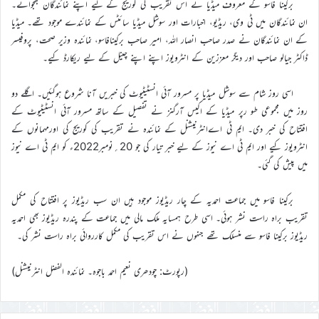
برکینا فاسو کے معروف میڈیا نے اس تقریب کی کوریج کے لیے اپنے نمائندگان بھجوائے۔
ان نمائندگان میں ٹی وی، ریڈیو، اخبارات اور سوشل میڈیا سائٹس کے نمائندے موجود تھے۔ میڈیا
کے ان نمائندگان نے صدر صاحب انصار اللہ، امیر صاحب برکینافاسو، نمائندہ وزیر صحت، پروفیسر
ڈاکٹر جیالو صاحب اور دیگر معززین کے انٹرویوز اپنے اپنے چینل کے لیے ریکارڈ کیے۔
اسی روز شام سے سوشل میڈیا پر مسرور آئی انسٹیٹیوٹ کی خبریں آنا شروع ہوگئیں۔ اگلے دو
روز میں مجموعی طو رپر میڈیا کے اکیس آرگنز نے تفصیل کے ساتھ مسرور آئی انسٹیٹیوٹ کے
افتتاح کی خبر دی۔ ایم ٹی اےانٹرنیشنل کے نمائندہ نے تقریب کی کوریج کی اورمہمانوں کے
انٹرویوز کیے اور ایم ٹی اے نیوز کے لیے خبر تیار کی جو 20؍نومبر2022ء کو ایم ٹی اے نیوز
میں پیش کی گئی۔
برکینا فاسو میں جماعت احمدیہ کے چار ریڈیوز موجود ہیں ان سب ریڈیوز پر افتتاح کی مکمل
تقریب براہ راست نشر ہوئی۔ اسی طرح ہمسایہ ملک مالی میں جماعت کے پندرہ ریڈیوز بھی احمدیہ
ریڈیوز برکینا فاسو سے منسلک تھے جنہوں نے اس تقریب کی مکمل کارروائی براہ راست نشر کی۔
(رپورٹ: چودھری نعیم احمد باجوہ۔ نمائندہ الفضل انٹرنیشنل)