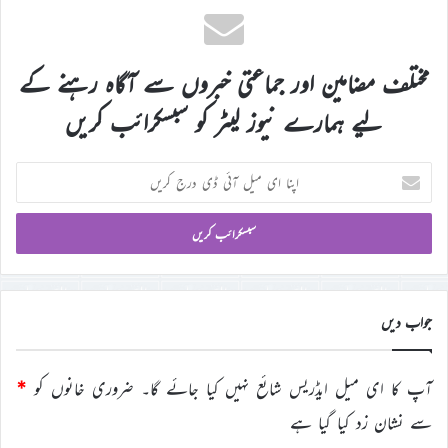
مختلف مضامین اور جماعتی خبروں سے آگاہ رہنے کے
لیے ہمارے نیوز لیٹر کو سبسکرائب کریں
اپنا
ای
میل
آئی
ڈی
درج
کریں
جواب دیں
آپ کا ای میل ایڈریس شائع نہیں کیا جائے گا۔
ضروری خانوں کو
*
سے نشان زد کیا گیا ہے