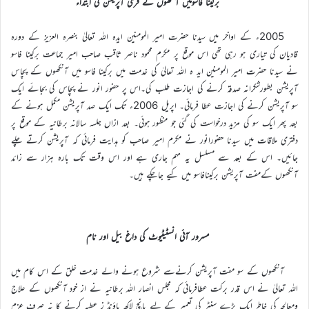
برکینا فاسومیں آنکھوں کے فری آپریشن کی ابتداء
2005ء کے اواخر میں سیدنا حضرت امیر المومنین ایدہ اللہ تعالیٰ بنصرہ العزیز کے دورہ
قادیان کی تیاری ہو رہی تھی اس موقع پر مکرم محمود ناصر ثاقب صاحب امیر جماعت برکینا فاسو
نے سیدنا حضرت امیر المومنین اید ہ اللہ تعالیٰ کی خدمت میں برکینا فاسو میں آنکھوں کے پچاس
آپریشن بطورشکرانہ صدقہ کرنے کی اجازت طلب کی۔اس پر حضور انور نے پچاس کی بجائے ایک
سو آپریشن کرنے کی اجازت عطا فرمائی۔ اپریل 2006ء تک ایک صد آپریشن مکمل ہونے کے
بعد پھر ایک سو کی مزید درخواست کی گئی جو منظور ہوئی۔ بعد ازاں جلسہ سالانہ برطانیہ کے موقع پر
دفتری ملاقات میں سیدنا حضورانور نے مکرم امیر صاحب کو ہدایت فرمائی کہ آپریشن کرتے چلے
جائیں۔ اس کے بعد سے مسلسل یہ مہم جاری ہے اور اس وقت تک بارہ ہزار سے زائد
آنکھوں کےمفت آپریشن برکینافاسو میں کیے جاچکے ہیں۔
مسرور آئی انسٹیٹیوٹ کی داغ بیل اور نام
آنکھوں کے سو مفت آپریشن کرنےسے شروع ہونے والے خدمت خلق کے اس کام میں
اللہ تعالیٰ نے اس قدر برکت عطافرمائی کہ مجلس انصار اللہ برطانیہ نے از خود آنکھوں کے علاج
ومعالجہ کی خاطر ایک بڑے سنٹر کی تعمیر کے لیے پانچ لاکھ پاؤنڈ ز عطیہ کرنے کا نہ صرف عزم