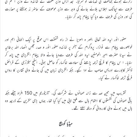
رکرتے ہوئے جماعت کی خدمات کو سراہا۔ بعد ازاں وزیر صحت کے نمائندہ نے وزیر اعظم کی
طرف سے اچانک اجلاس بلائے جانے کی وجہ سے وزیر موصوف کے حاضر نہ ہوسکنے پر معذرت
کی اور وزیر کی طرف سے دیا گیا پیغام پڑھ کر سنایا۔
حضور انور ایدہ اللہ تعالیٰ بنصر ہ العزیز نے از راہ شفقت اس موقع پر ایک انتہائی اہم اور
خوبصورت پیغام سے نوازا۔ پروگرام کے آخر پر نمائندہ حضور انور و صدر مجلس انصار اللہ برطانیہ
نے سیدنا حضرت امیر المومنین ایدہ اللہ کی طرف سےدیا جانے والا پیغام انگریزی میں پڑھ کر
سنایا۔ ا س پیغام کا فرنچ ترجمہ پڑھنے کی سعادت خاکسار کو حاصل ہوئی۔ اسٹیج سیکرٹری کے فرائض
ڈاکٹر کابورے ادریس صاحب نے ادا کیے۔ جبکہ انگریزی زبان میں کی جانے والی تقاریر کا رواں
فرنچ ترجمہ خاکسار نے کیا۔
تقریب میں تین صد سے زائد مہمانوں نے شرکت کی۔ آڈیٹوریم میں 150 افراد بیٹھے جبکہ
باقی مہمانوں کی نشستوں کا اہتمام ہال سے ملحق لابی میں کیا گیا تھا۔ جہاں بڑی سکرین کے ذریعہ وہ
ہال میں ہونے والی کارروائی کو دیکھ سکتے تھے۔
میڈیا کوریج