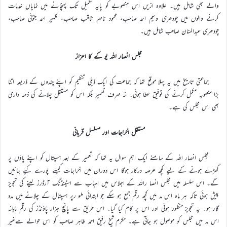
والے بھی شامل ہیں۔ علاوہ ازیں اس منصوبے کو پایہ تکمیل تک پہنچانے میں نمایاں خدمات
کرنے والوں میں چودھری وسیم احمد صاحب، محمود ناصر ثاقب صاحب، ظہیر احمد جتوئی صاحب،
چودھری عبدالمنان صاحب شامل ہیں۔
مجلس انصار اللہ یو کے کا اعزاز
جماعتی تاریخ میں یہ پہلا موقع تھا کہ جماعت کی ایک ذیلی تنظیم کو اپنے چندوں کے ذریعہ اتنا
بڑا منصوبہ مکمل کرنے کی توفیق عطا ہوئی۔ نہ صرف تعمیر بلکہ اس کو مستقل چلانے کی ذمہ داری
بھی اس مجلس کی ہے۔
مستقل اخراجات اور مسلسل قربانی
مجلس انصار اللہ کے سامنے ایک اہم سوال یہ تھا کہ تعمیر کے بعد ہسپتال کو اپنے پاؤں پر
کھڑے ہونے کے لیے کچھ عرصہ درکار ہوگا اس دوران میں اخراجات کیسے پورے کیے جائیں
گے۔ اس سلسلہ میں مجلس انصا راللہ کے اجلاس میں احباب سے اسٹینڈنگ آرڈرز لینے کی تجویز
پیش ہوئی تاکہ ہر ماہ اس مد میں کچھ رقم جمع ہو سکے جو ابتدائی طو رپر ہسپتال کے چلانے میں مدد
گار ہو۔ یہ تجویز منظور ہوئی اور اس پر کام کیا گیا۔ اس طریق سے پانچ ہزار پاؤنڈز کی رقم ماہانہ
اس مد میں مجلس کو موصول ہو جاتی ہے۔ مکرم شیخ رفیق احمد طاہر صاحب کو اس حوالے سےغیر