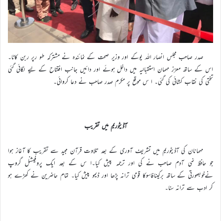
صدر صاحب مجلس انصار اللہ یوکے اور وزیر صحت کے نمائندہ نے مشترکہ طو رپر ربن کاٹا۔
اس کے ساتھ معزز مہمان استقبالیہ میں داخل ہوئے اور دائیں جانب افتتاح کے لیے لگائی گئی
تختی کی نقاب کشائی کی گئی۔ ا س موقع پر مکرم صدر صاحب نے دعا کروائی۔
آڈیٹوریم میں تقریب
مہمانان کی آڈیٹوریم میں تشریف آوری کے بعد تلاوت قرآن مجید سے تقریب کا آغاز ہوا
جو حافظ نمی آدم صاحب نے کی اور ترجمہ پیش کیا۔ا س کے بعد ایک پروفیشنل گروپ
نےخوبصورتی کے ساتھ برکینافاسوکا قومی ترانہ پڑھا اور ڈیمو پیش کیا۔ تمام حاضرین نے کھڑے ہو
کر ادب سے ترانہ سنا۔