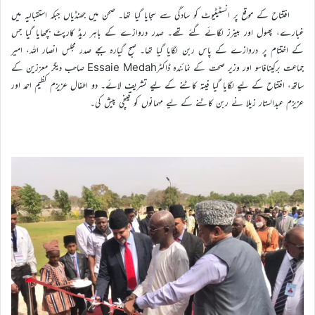
افتتاح کے موقع پر انسٹیٹیوٹ کو سادگی سے سجایا گیا تھا۔ صحن میں جھنڈیاں جبکہ استقبالیہ میں
غبارے، پھول اور بینرز لگائے گئے تھے۔ صدر دروازے کے باہر ریڈ کارپٹ بچھایا گیا جس
کے اختتام پر دروازے کے پاس ربن لگایا گیا تھا۔ صبح گیارہ بجے صدر مجلس انصار اللہ، امیر
جماعت برکینافاسو اور وزیر صحت کے نمائندہ ڈاکٹرEssaie Medah صاحب دیگر معززین کے
ساتھ، افتتاح کے لیے لگایا گیا فیتہ کاٹنے کے لیے تشریف لائے۔ دو اطفال عزیزم کظیم احمد اور
عزیزم عبدالستار زیلا نے ربن کاٹنے کے لیے مہمانوں کو قینچی پیش کی۔