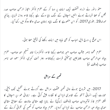
حضو رانور نے ازراہ شفقت ایک اینٹ پر دعا کر کے مکرم ڈاکٹر اعجاز الرحمٰن صاحب صدر
مجلس کو عطا فرماتے ہوئے انہیں ہسپتال کے سنگ بنیا دکے لیے برکینا فاسو روانہ فرمایا۔ چنانچہ
مورخہ29؍جنوری2017ء کو اس منصوبے کا سنگ بنیاد بستان مہدی واگا دوگو میں رکھا گیا۔
اس موقع پر درج ذیل احباب کو بھی بنیاد میں اینٹ رکھنے کی توفیق عطا ہوئی۔
مکرم محمود ناصر ثاقب صاحب امیر جماعت برکینا فاسو، ڈاکٹرمرزا خالد تسلیم احمد صاحب، مکرم
جیالو عبدالرحمٰن صاحب چیئریمین ہیومینٹی فرسٹ برکینافاسو، میئر آف کبری، ڈاکٹر سعود احمد ناصر
صاحب (واقف نو)
تعمیر کے مراحل
2017ء میں شروع ہونے والی تعمیر مختلف مراحل سے گزرتے ہوئے تکمیل تک پہنچی۔
عمارت ایک انسانی آنکھ کے ظاہری ذیزائن کا نظارہ پیش کرتی ہے۔ ابتدائی طو رپر ہسپتال کا
نقشہ مکرم فائز نوشیروان صاحب (واقف زندگی) نے بنایا جسے مقامی حالات کے مطابق مقامی
احمدی جیالو عبد الرحمٰن صاحب نے ڈیزائن کروایا۔ مکرم جیالو صاحب کو تعمیر کی نگرانی کرنے کے