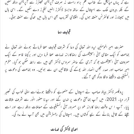
ہے کہ یہاں میڈیکل کے طالب علم براہ راست نہ صرف آپریشن تھیٹرز سے آپریشن دیکھ سکیں
گے بلکہ بیرون ملک سے ہسپتال کے ساتھ وابستہ ڈاکٹرز انہیں لیکچرز دے سکیں گے۔ اسی ہال
میں سیمینارز اور کانفرنس منعقد ہوں گی۔ افتتاحی تقریب بھی اس ہال میں عمدگی سے منعقد ہوئی۔
قبولیت دعا
حضرت امیر المومنین ایدہ اللہ تعالیٰ کی دعا کو شرف قبولیت عطا فرماتے ہوئے اللہ تعالیٰ نے
جماعت کو ایک مقامی آئی اسپیشلسٹ کی رضاکارانہ خدمات عطا فرما دیں اور برکینا فاسو کے ایک
معروف آئی اسپیشلسٹ جو کہ آرمی کے حاضر سروس ڈاکٹر بھی ہیں سے رابطہ ممکن ہو گیا۔ مکرم
امیر صاحب اور صدر مجلس انصار اللہ یوکے کی ملاقاتیں ان سے ہوئیں۔ وہ جماعت کی دعوت پر
انسٹیٹیوٹ دیکھنے واگا دوگو بھی آگئے۔
پروفیسر ڈاکٹر جیالو صاحب نے ہسپتال کے منصوبے کو دیکھتے ہوئےاسے اپنی خواب کی تعبیر
قرار دیا۔ 2021ء میں آپ جماعتی دعوت پر لندن گئے اور سیدنا حضور انور سے شرف ملاقات
پایا۔ آپ ا س وقت رضا کارانہ طو رپر مسرور آئی انسٹیٹیوٹ کے معاملات دیکھ رہے اور اسے
چلنے کے قابل بنانے کے لیے کوشاں ہیں۔ ہسپتال کی رجسٹریشن میں بھی آپ نے مدد کی۔
احمدی ڈاکٹر کی خدمات