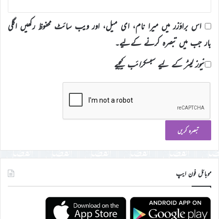
اس براؤزر میں میرا نام، ای میل، اور ویب سائٹ محفوظ رکھیں اگلی
بار جب میں تبصرہ کرنے کےلیے۔
نیوز لیٹر کے لیے سبسکرائب کیجیے
موبائل فون ایپ