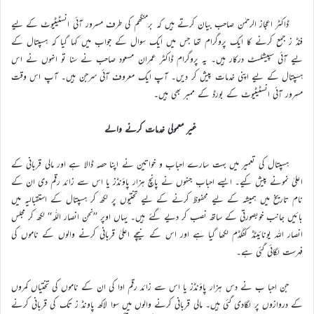
ڈاکٹر اعجاز الرحمٰن صاحب بیان کرتے ہیں کہ برمنگھم کی طرف مسرور آئی انسٹیٹیوٹ کے لیے
فنڈ ز جمع کرنے کا ایک پروگرام تھا جس میں ایک سوال کے جواب میں کہا گیا کہ ہسپتال کے
لیے آئی سپیشلسٹ درکار ہیں۔ یہ پروگرام ڈاکٹر عمران مسعود صاحب نے سنا تو انہوں نے اس
ہسپتال کے لیے اپنی خدمات پیش کر دیں۔ آپ ایک معروف آئی سرجن ہیں۔ آپ اس وقت
مسرور آئی انسٹیٹیوٹ کے بورڈ کے ممبر بھی ہیں۔
غیر معمولی خدمات کرنے والے
ہسپتال کی تعمیر میں بہت سارے احباب و خواتین نے اپنا حصہ ڈالا ہے اور مالی قربانی کے
اعلیٰ نمونے پیش کیے۔ ایسے احباب جنہوں نے پانچ ہزار پاؤنڈز یا اس سے زائد رقم دی ان کے
نام تاریخ میں ہمیشہ کے لیے محفوظ کرنے کے لیے تختیوں پر لکھ کر ہسپتال کے استقبالیہ میں
بائیں جانب خوبصورتی کے ساتھ نصب کر دیے گئے ہیں۔ یہاں اوپر ’’نحن انصار اللّٰہ‘‘ لکھ کر مجلس
انصار اللہ یونائیٹڈ کنگڈم لکھا گیا ہے اور اس کے نیچے اعلیٰ قربانی کرنے والوں کے ناموں کی
فہرست لگائی گئی ہے۔
جن احبا ب نے دس ہزار پاؤنڈز یا اس سے زائد رقم ادا کی ان کے ناموں کی تختیاں کمروں
کے دروازوں پر لگادی گئی ہیں۔ مالی قربانی کرنے والوں میں سوا لاکھ پاونڈ ز تک کی قربانی کرنے