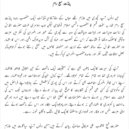
پنڈت سہج رام
جن دنوں آپ کچہری میں ملازم تھے وہاں کے دفاترکاسپرنٹنڈنٹ ایک متعصب ہندو پنڈت
سہج رام تھا۔یہ سخت قسم کا متعصب دشمن اسلام توتھاہی لیکن جب دوسری طرف حضرت اقدسؑ
کی امانت ودیانت اور ذہانت ولیاقت کی وجہ سے کچہری کے عملہ اور افسران کی نظر میں عزت
وتوقیر کاسلوک دیکھا تو لگتاہے کہ اس کے تعصب اور عناد کی آگ مزیدبھڑک اٹھی۔اور اس کا اظہار
وہ حضرت اقدسؑ کے ساتھ بحث کے ذریعہ اور مفوضہ کاموں میں سختی برتتے ہوئے کرتاجیساکہ
بعض اوقات تنگ نظر اور حاسدومتعصب افسران کیاکرتے ہیں۔
آپؑ کی سیرت کاایک پہلویہ بھی ہے کہ بحیثیت ایک ماتحت کے جن اخلاق فاضلہ کااظہار
کیاجانا ضروری تھا وہ تمام کے تمام موجودتھے۔ آپؑ کمال سنجیدگی اورمتانت اورعجزوانکسار سے
اپنے اس ظالم افسرکی اطاعت بھی کرتے اور اس کی پوری کوشش کے باوجوداپنے فرائض میں
کمی وکوتاہی کی کسی بھی قسم کی شکایت کا موقع ہی پیدانہ ہونے دیتے۔ اورجہاں تک اس کی
طرف سے اسلام پر ہونے والے اعتراضات کا تعلق تھا اس کے جواب دینے میں ذرہ بھربھی
مداہنت یا کمزوری کا اظہاربھی نہ ہونے دیتے۔اورباوجودایک اہلکار اور اس کے ماتحت ہونے کے
اپنی عزت نفس اور وقار اور خودداری واستغنا کاایک قابل رشک وتقلید نمونہ رہے۔
حضرت شیخ یعقوب علی عرفانی صاحبؓ بیان کرتے ہیں:’’جن دنوں آپؑ سیالکوٹ میں ملازم