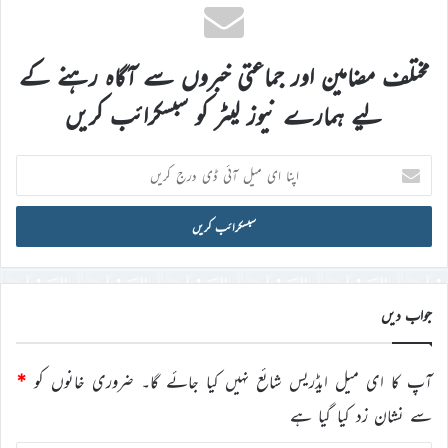
مختلف مضامین اور جماعتی خبروں سے آگاہ رہنے کے
لیے ہمارے نیوز لیٹر کو سبسکرائب کریں
اپنا
ای
میل
آئی
ڈی
درج
کریں
جواب دیں
آپ کا ای میل ایڈریس شائع نہیں کیا جائے گا۔
ضروری خانوں کو
*
سے نشان زد کیا گیا ہے