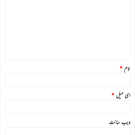
ت
ب
ص
ر
ہ
*
نام
*
ای میل
*
ویب‌ سائٹ