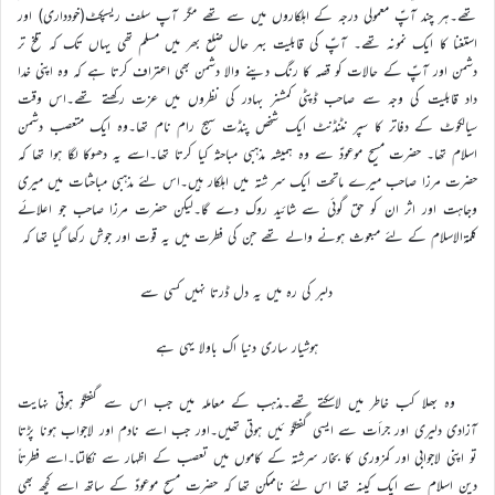
تھے۔ہر چند آپؑ معمولی درجہ کے اہلکاروں میں سے تھے مگر آپ سلف ریسپکٹ(خودداری) اور
استغنا کا ایک نمونہ تھے۔ آپؑ کی قابلیت بہر حال ضلع بھر میں مسلم تھی یہاں تک کہ تلخ تر
دشمن اور آپؑ کے حالات کو قصہ کا رنگ دینے والا دشمن بھی اعتراف کرتا ہے کہ وہ اپنی خدا
داد قابلیت کی وجہ سے صاحب ڈپٹی کمشنر بہادر کی نظروں میں عزت رکھتے تھے۔اس وقت
سیالکوٹ کے دفاتر کا سپر نٹنڈنٹ ایک شخص پنڈت سہج رام نام تھا۔وہ ایک متعصب دشمن
اسلام تھا۔ حضرت مسیح موعودؑ سے وہ ہمیشہ مذہبی مباحثہ کیا کرتا تھا۔اسے یہ دھوکا لگا ہوا تھا کہ
حضرت مرزا صاحب میرے ماتحت ایک سر شتہ میں اہلکار ہیں۔اس لئے مذہبی مباحثات میں میری
وجاہت اور اثر ان کو حق گوئی سے شائید روک دے گا۔لیکن حضرت مرزا صاحب جو اعلائے
کلمۃالاسلام کے لئے مبعوث ہونے والے تھے جن کی فطرت میں یہ قوت اور جوش رکھا گیا تھا کہ
دلبر کی رہ میں یہ دل ڈرتا نہیں کسی سے
ہوشیار ساری دنیا اک باولا یہی ہے
وہ بھلا کب خاطر میں لاسکتے تھے۔مذہب کے معاملہ میں جب اس سے گفتگو ہوتی نہایت
آزادی دلیری اور جرأت سے ایسی گفتگو ئیں ہوتی تھیں۔اور جب اسے نادم اور لاجواب ہونا پڑتا
تو اپنی لاجوابی اور کمزوری کا بخار سرشتہ کے کاموں میں تعصب کے اظہار سے نکالتا۔اسے فطرتاً
دین اسلام سے ایک کینہ تھا اس لئے ناممکن تھا کہ حضرت مسیح موعودؑ کے ساتھ اسے کچھ بھی