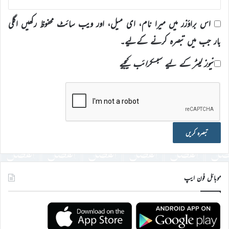
اس براؤزر میں میرا نام، ای میل، اور ویب سائٹ محفوظ رکھیں اگلی
بار جب میں تبصرہ کرنے کےلیے۔
نیوز لیٹر کے لیے سبسکرائب کیجیے
موبائل فون ایپ