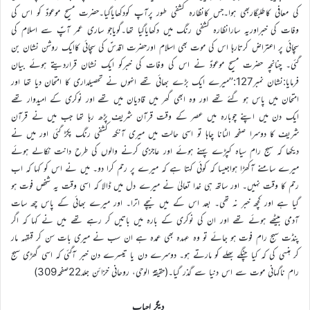
کی معافی کاطلبگاربھی ہوا۔جس کانظارہ کشفی طور پرآپ کودکھایاگیا۔حضرت مسیح موعودؑ کو اس کی
وفات کی خبراوریہ سارانظارہ کشفی رنگ میں دکھایاگیا تھا۔گویاجو ساری عمر آپؑ سے اسلام کی
سچائی پر اعتراض کرتارہا اس کی موت بھی اسلام اورحضرت اقدسؑ کی سچائی کاایک روشن نشان بن
گئی۔ چنانچہ حضرت مسیح موعودؑ نے اس کی وفات کی خبرکو ایک نشان قراردیتے ہوئے بیان
فرمایا:نشان نمبر127:’’میرے ایک بڑے بھائی تھے انہوں نے تحصیلداری کا امتحان دیا تھا اور
امتحان میں پاس ہو گئے تھے اور وہ ابھی گھر میں قادیان میں تھے اور نوکری کے امیدوار تھے
ایک دن میں اپنے چوبارہ میں عصر کے وقت قرآن شریف پڑھ رہا تھا جب میں نے قرآن
شریف کا دوسرا صفحہ الٹانا چاہا تو اسی حالت میں میری آنکھ کشفی رنگ پکڑ گئی اور میں نے
دیکھا کہ سہج رام سیاہ کپڑے پہنے ہوئے اور عاجزی کرنے والوں کی طرح دانت نکالے ہوئے
میرے سامنے آکھڑا ہواجیسا کہ کوئی کہتا ہے کہ میرے پر رحم کرا دو۔ میں نے اس کو کہا کہ اب
رحم کا وقت نہیں۔ اور ساتھ ہی خدا تعالیٰ نے میرے دل میں ڈالا کہ اسی وقت یہ شخص فوت ہو
گیا ہے اور کچھ خبر نہ تھی۔ بعد اس کے میں نیچے اترا۔ اور میرے بھائی کے پاس چھ سات
آدمی بیٹھے ہوئے تھے اور ان کی نوکری کے بارہ میں باتیں کر رہے تھے میں نے کہا کہ اگر
پنڈت سہج رام فوت ہو جائے تو وہ عہدہ بھی عمدہ ہے ان سب نے میری بات سن کر قہقہہ مار
کر ہنسی کی کہ کیا چنگے بھلے کو مارتے ہو۔ دوسرے دن یا تیسرے دن خبر آگئی کہ اسی گھڑی سہج
رام ناگہانی موت سے اس دنیا سے گذر گیا۔(حقیقة الوحی، روحانی خزائن جلد22صفحہ309)
دیگر احباب