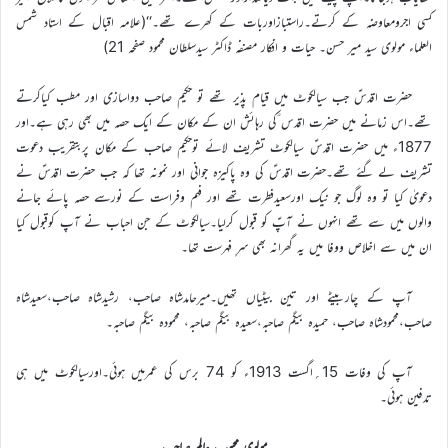
کسی اجرومعاوضہ کے کرتے۔راستبازاوربات کے کھرے تھے۔‘‘(علامہ اقبال کے استاد شمس
العلماء مولوی سید میر حسن۔ حیات و افکار مصنفہ ڈاکٹر سیدسلطان محمود صفحہ 21)
حضرت اقدسؑ جب سیالکوٹ میں قیام پذیر تھے تو حکیم صاحب دواسازی اور مطب کیاکرتے
تھے۔اس زمانے میں حضرت اقدس ؑکی رہائش ان کے مکان کے ایک حصہ میں بھی رہی ہے۔اور
1877ء میں حضرت اقدسؑ سیالکوٹ تشریف لائے توحکیم صاحب کے مکان پربتقریب دعوت
تشریف لے گئے تھے۔حضرت اقدسؑ کی وہ پاکیزہ جوانی اور نمونہ تھا کہ جب حضرت اقدسؑ نے
دعویٰ کیا تو وہ لوگ جو نیک اورسعیدفطرت تھے اور فہم وفراست کے نورسے حصہ پائے جانے
والوں میں سے تھے انہوں نے آپؑ کو قبول کرلیا۔سیالکوٹ کے جن احباب نے آپ کوقبول کیا
ان میں سے اخلاص ووفا میں یہ گھرانہ بھی سرِ فہرست تھا۔
آپ کے چاربیٹے اور تین بیٹیاں تھیں۔میرحامدشاہ صاحب، رشیدشاہ صاحب،سعیدشاہ
صاحب،محمودشاہ صاحب، حمیدہ بیگم صاحبہ،سعیدہ بیگم صاحبہ، محمودہ بیگم صاحبہ۔
آپ کی وفات 15؍اگست 1913ء کو 74 برس کی عمرمیں ہوئی۔اورسیالکوٹ میں ہی
تدفین ہوئی۔
مولوی محبوب عالم صاحب