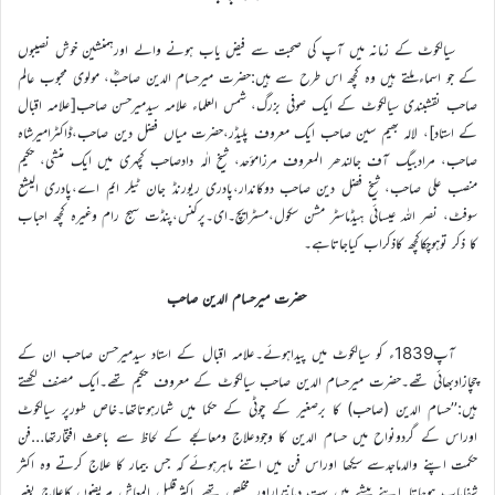
سیالکوٹ کے زمانہ میں آپ کی صحبت سے فیض یاب ہونے والے اورہمنشین خوش نصیبوں
کے جو اسماء ملتے ہیں وہ کچھ اس طرح سے ہیں:حضرت میرحسام الدین صاحبؓ، مولوی محبوب عالم
صاحب نقشبندی سیالکوٹ کے ایک صوفی بزرگ، شمس العلماء علامہ سیدمیرحسن صاحب[علامہ اقبال
کے استاد]، لالہ بھیم سین صاحب ایک معروف پلیڈر،حضرت میاں فضل دین صاحب،ڈاکٹرامیرشاہ
صاحب، مرادبیگ آف جالندھر المعروف مرزامؤحد، شیخ الٰہ دادصاحب کچہری میں ایک منشی، حکیم
منصب علی صاحب، شیخ فضل دین صاحب دوکاندار،پادری ریورنڈ جان ٹیلر ایم اے،پادری الیشع
سوفٹ، نصر اللہ عیسائی ہیڈماسٹر مشن سکول،مسٹرایچ۔ای۔پرکنس،پنڈت سہج رام وغیرہ کچھ احباب
کا ذکر توہوچکاکچھ کاذکراب کیاجاتاہے۔
حضرت میرحسام الدین صاحب
آپ1839ء کو سیالکوٹ میں پیداہوئے۔علامہ اقبال کے استاد سیدمیرحسن صاحب ان کے
چچازادبھائی تھے۔حضرت میرحسام الدین صاحب سیالکوٹ کے معروف حکیم تھے۔ایک مصنف لکھتے
ہیں:’’حسام الدین (صاحب) کا برصغیر کے چوٹی کے حکما میں شمارہوتاتھا۔خاص طورپر سیالکوٹ
اوراس کے گردونواح میں حسام الدین کا وجودعلاج ومعالجے کے لحاظ سے باعث افتخارتھا…فن
حکمت اپنے والدماجدسے سیکھا اوراس فن میں اتنے ماہرہوئے کہ جس بیمار کا علاج کرتے وہ اکثر
شفایاب ہوجاتا۔اپنے پیشے میں بہت دیانتداراور مخلص تھے۔اکثرقلیل المعاش مریضوں کاعلاج بغیر