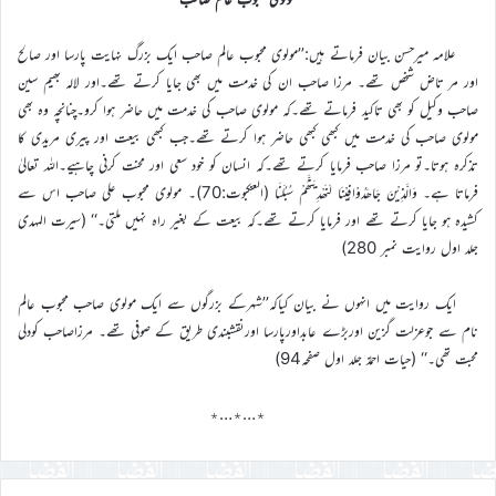
علامہ میرحسن بیان فرماتے ہیں:’’مولوی محبوب عالم صاحب ایک بزرگ نہایت پارسا اور صالح
اور مر تاض شخص تھے۔ مرزا صاحب ان کی خدمت میں بھی جایا کرتے تھے۔اور لالہ بھیم سین
صاحب وکیل کو بھی تاکید فرماتے تھے۔کہ مولوی صاحب کی خدمت میں حاضر ہوا کرو۔چنانچہ وہ بھی
مولوی صاحب کی خدمت میں کبھی کبھی حاضر ہوا کرتے تھے۔جب کبھی بیعت اور پیری مریدی کا
تذکرہ ہوتا۔تو مرزا صاحب فرمایا کرتے تھے۔کہ انسان کو خود سعی اور محنت کرنی چاہیے۔اللہ تعالیٰ
فرماتا ہے۔ وَالَّذِیْنَ جَاھَدُوْافِیْنَا لَنَھْدِیَنَّھُمْ سُبُلَنَا (العنکبوت:70)۔ مولوی محبوب علی صاحب اس سے
کشیدہ ہو جایا کرتے تھے اور فرمایا کرتے تھے۔کہ بیعت کے بغیر راہ نہیں ملتی۔‘‘ (سیرت المہدی
جلد اول روایت نمبر 280)
ایک روایت میں انہوں نے بیان کیاکہ’’شہرکے بزرگوں سے ایک مولوی صاحب محبوب عالم
نام سے جوعزلت گزین اوربڑے عابداورپارسا اورنقشبندی طریق کے صوفی تھے۔ مرزاصاحب کودلی
محبت تھی۔‘‘ (حیات احمدؑ جلد اول صفحہ94)
٭…٭…٭