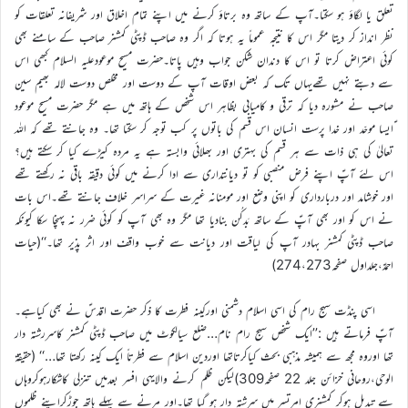
تعلق یا لگاؤ ہو سکتا۔آپ کے ساتھ وہ برتاؤ کرنے میں اپنے تمام اخلاق اور شریفانہ تعلقات کو
نظر انداز کر دیتا مگر اس کا نتیجہ عموماً یہ ہوتا کہ اگر وہ صاحب ڈپٹی کمشنر صاحب کے سامنے بھی
کوئی اعتراض کرتا تو اس کا دندان شکن جواب وہیں پاتا۔حضرت مسیح موعودعلیہ السلام کبھی اس
سے دبتے نہیں تھےیہاں تک کہ بعض اوقات آپ کے دوست اور مخلص دوست لالہ بھیم سین
صاحب نے مشورہ دیا کہ ترقی و کامیابی بظاہر اس شخص کے ہاتھ میں ہے مگر حضرت مسیح موعود
ؑایسا موحّد اور خدا پرست انسان اس قسم کی باتوں پر کب توجہ کر سکتا تھا۔ وہ جانتے تھے کہ اللہ
تعالیٰ کی ہی ذات سے ہر قسم کی بہتری اور بھلائی وابستہ ہے یہ مردہ کیڑے کیا کر سکتے ہیں؟
اس لئے آپؑ اپنے فرض منصبی کو تو دیانتداری سے ادا کرنے میں کوئی دقیقہ باقی نہ رکھتے تھے
اور خوشامد اور دربارداری کو اپنی وضع اور مومنانہ غیرت کے سراسر خلاف جانتے تھے۔اس بات
نے اس کو اور بھی آپؑ کے ساتھ بَدکُن بنادیا تھا مگر وہ بھی آپ کو کوئی ضرر نہ پہنچا سکا کیونکہ
صاحب ڈپٹی کمشنر بہادر آپ کی لیاقت اور دیانت سے خوب واقف اور اثر پذیر تھا۔‘‘(حیات
احمدؑ،جلداول صفحہ274،273)
اسی پنڈت سہج رام کی اسی اسلام دشمنی اورکینہ فطرت کا ذکر حضرت اقدسؑ نے بھی کیاہے۔
آپؑ فرماتے ہیں :’’ایک شخص سہج رام نام…ضلع سیالکوٹ میں صاحب ڈپٹی کمشنر کاسررشتہ دار
تھا اوروہ مجھ سے ہمیشہ مذہبی بحث کیاکرتاتھا اوردین اسلام سے فطرتاً ایک کینہ رکھتا تھا…‘‘ (حقیقة
الوحی،روحانی خزائن جلد 22 صفحہ309)لیکن ظلم کرنے والایہی افسر بعدمیں تنزلی کاشکارہوکروہاں
سے تبدیل ہوکر کمشنری امرتسر میں سرشتہ دار ہو گیا تھا۔اور مرنے سے پہلے ہاتھ جوڑکراپنے ظلموں