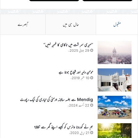
مقبول
حال ہی میں
تبصرے
’’میری سر شت میں ناکامی کا خمیر نہیں‘‘
29 جولائی 2025ء
مومن دلیر اور شجاع ہوتا ہے
10 ستمبر 2019ء
Mendig سے جلسہ سالانہ جرمنی کی تیاری کی ایک رپورٹ
22 اگست 2024ء
ہم نے کورونا وائرس کو کیسے اپنے گھر سے نکالا؟
21 اپریل 2020ء