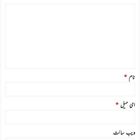
ت
ب
ص
ر
ہ
*
نام
*
ای میل
*
ویب‌ سائٹ