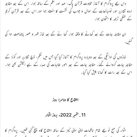
دس بجے پروگرام کا آغاز تلاوت قرآن پاک، عہد اور نظم کے ساتھ ہوا۔ اس کے بعد مقابلہ
اردو تقاریر اور نومبائعات کے سوال و جواب کی نشست کا انعقاد ہوا اور اس کے بعد قرآن کریم
کے لفظی ترجمہ کا امتحان ہوا۔
ان مقابلہ جات کے بعد کھانے کا وقفہ ہوا۔ کھا نے کے بعد نماز ظہر و عصر باجماعت ادا کی
گئیں۔
نمازوں کی ادائیگی کے بعد دوبارہ پروگرام کا آغاز کیا گیا جس میں نظم، ڈچ تقاریر اور کوئز کے
مقابلہ جات کروائے گئے۔ مقابلہ جات کے بعد امورِ طالبات کی صدر کے لیے الیکشن بھی ہوا۔
اس کے بعد رات کا کھانا پیش کیا گیا۔
اجتماع کا دوسرا روز
11؍ستمبر 2022ء بروز اتوار
اتوار کی صبح نو بجے تمام ناظمات اپنی اپنی ٹیمز کے ساتھ اجتماع گاہ پہنچ گئی تھیں۔ پروگرام کا