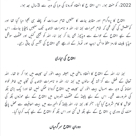
2022ء کو منعقد ہوا۔ اس اجتما ع کا انعقاد کورونا کی وبا کی وجہ سے 3سال بعد ہوا۔
اجتماع کا پروگرام اور مقابلہ جات کا سلیبس تمام صدرات کو پہلے ہی بھجوا دیا گیا تھا اور
کوشش کی گئی تھی کہ تمام ممبرات لجنہ اماء اللہ و ناصرات الاحمدیہ تک سلیبس پہنچایا جائے۔ اس
کے لیے اجتماع کے حوالے سے ویڈیوز بھی بنا کر لجنہ اماء اللہ کو بھیجی گئیں اور مختلف سوشل
میڈیا پلیٹ فارمز مثلاً واٹس ایپ اور ٹویٹر کے ذریعے بھی اجتماع کی تشہیر کی جاتی رہی۔
اجتماع کی تیاری
لجنہ اماء اللہ کے اجتماع کا انعقاد ماضی میں ہمیشہ بیت النور نن سپیت میں ہوا کر تا تھا۔ اللہ
تعالیٰ کے فضل سے گز شتہ کچھ سالوں میں لجنہ اماء اللہ و ناصرات الاحمدیہ کی تجنید میں خاطر خواہ
اضافہ کی وجہ سے امسال بیت النور نن سپیت میں اجتماع کروانا ممکن نہیں تھا اورا یک بڑی جگہ
کی ضرورت تھی۔ اس کے لیے ہالینڈ کے مختلف شہروں میں اجتماع کے لیے موزوں جگہ کی
تلاش کا کام شروع کیا گیا۔ آخر کار لجنہ اماء اللہ ہالینڈ کو المیرے میں بیت العافیت سے محض پانچ
منٹ کی دوری پر اجتما ع کے لیے جگہ مل گئی اور اس جگہ کو اجتماع کے لیے بک کرلیا گیا۔
دورانِ اجتماع سرگرمیاں