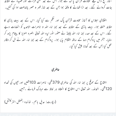
آغاز صبح دس بجے تلاوت قرآن پا ک سے ہوا۔ اس کے بعد حسنِ قراءت اور قصیدہ کے مقابلہ
جات کروائے گئے۔ بعد ازاںکھانے کا وقفہ ہوا جس کے بعد نماز ظہر و عصر باجماعت ادا کی گئیں۔
اختتامی اجلاس کا آغاز تلاوت قرآن پاک اور نظم سے کیا گیا۔ اس کے بعد بیت بازی کا
مقابلہ منعقد ہوا۔ بیت بازی کے مقابلہ کے بعد لجنہ اماء اللہ و ناصرات الاحمدیہ کو انعامات دیے
گئے۔ اس کے بعد صدر لجنہ اماء اللہ ہالینڈ نے حضور انور ایدہ اللہ تعالیٰ بنصرہ العزیز کا پیغام پڑھ کر
سنایا۔ آخر میں پروگرام دعا کے ساتھ اختتام پذیر ہوا۔ پروگرام کے بعد لجنہ اماء اللہ نے مل کر وقارِ
عمل کیا جس کے بعد کھانا پیش کیا گیا۔
حاضری
اجتماع کے موقع پر لجنہ اماء اللہ کی حاضری 379تھی، ناصرات 103تھیں اور بچوں کی تعداد
120تھی۔ الحمدللہ۔ اللہ تعالیٰ اس اجتماع کا انعقاد ہر لحاظ سے مبارک فرمائے ۔آمین
(رپورٹ: عدیل باسم۔ نمائندہ الفضل انٹرنیشنل)