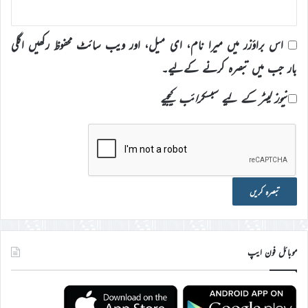
اس براؤزر میں میرا نام، ای میل، اور ویب سائٹ محفوظ رکھیں اگلی
بار جب میں تبصرہ کرنے کےلیے۔
نیوز لیٹر کے لیے سبسکرائب کیجیے
موبائل فون ایپ