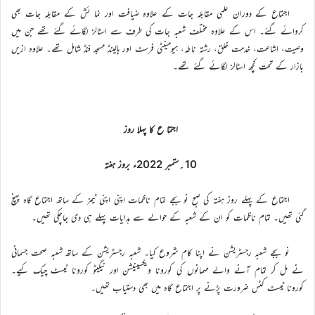
اجتماع کے دوران علمی مقابلہ جات کے علاوہ ضیافت اور نما ئش کے مقابلہ جات بھی
کروائے گئے۔ اس کے علاوہ مختلف شعبہ جات کی طرف سے اسٹالز لگائے گئے تھے جن میں
وصیت، اشاعت، خدمت خلق، رشتہ ناطہ، ہیومینٹی فرسٹ اور ہالینڈ مسجد فنڈ شامل تھے۔ علاوہ ازیں
بازار کے تحت کچھ اسٹالز لگائے گئے تھے۔
اجتما ع کا پہلا روز
10؍ستمبر 2022ء بروز ہفتہ
اجتماع کے پہلے روز ہفتہ کی صبح نو بجے تمام ناظمات اپنی اپنی ٹیمز کے ساتھ اجتماع گاہ پہنچ
گئی تھیں۔ تمام ناظمات کو ان کے شعبہ کے حوالے سے ہدایات پہلے ہی دی جاچکی تھیں۔
نو بجے شعبہ رجسٹریشن نے اپنا کام شروع کیا۔ شعبہ رجسٹریشن کے ساتھ شعبہ صحت جسمانی
نے مل کر تمام آنے والے مہمانوں کی کورونا ویکسینیشن اور نیگیٹو کورونا ٹیسٹ چیک کیے۔
کورونا ٹیسٹ کٹس ضرورت پڑنے پر اجتماع گاہ میں بھی دستیاب تھیں۔