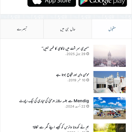
مقبول
حال ہی میں
تبصرے
’’میری سر شت میں ناکامی کا خمیر نہیں‘‘
29 جولائی 2025ء
مومن دلیر اور شجاع ہوتا ہے
10 ستمبر 2019ء
Mendig سے جلسہ سالانہ جرمنی کی تیاری کی ایک رپورٹ
22 اگست 2024ء
ہم نے کورونا وائرس کو کیسے اپنے گھر سے نکالا؟