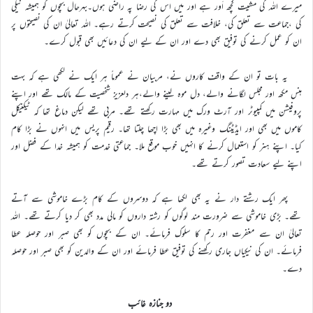
میرے اللہ کی مشیت کچھ اَور ہے اور میں اس کی رضا پہ راضی ہوں۔بہرحال بچوں کو ہمیشہ نیکی
کی ،جماعت سے تعلق کی، خلافت سے تعلق کی نصیحت کرتے رہے۔ اللہ تعالیٰ ان کی نصیحتوں پر
ان کو عمل کرنے کی توفیق بھی دے اور ان کے لیے ان کی دعائیں بھی قبول کرے۔
یہ بات تو ان کے واقف کاروں نے، مربیان نے عموماً ہر ایک نے لکھی ہے کہ بہت
ہنس مکھ اور مجلس لگانے والے، دل موہ لینے والے،ہر دلعزیز شخصیت کے مالک تھے اور اپنے
پروفیشن میں کمپیوٹر اور آرٹ ورک میں مہارت رکھتے تھے۔ مربی تھے لیکن دماغ تھا کہ ٹیکنیکل
کاموں میں بھی اور ایڈیٹنگ وغیرہ میں بھی بڑا اچھا چلتا تھا۔ رقیم پریس میں انہوں نے بڑا کام
کیا۔ اپنے ہنر کو استعمال کرنے کا انہیں خوب موقع ملا۔ جماعتی خدمت کو ہمیشہ خدا کے فضل اور
اپنے لیے سعادت تصور کرتے تھے۔
پھر ایک رشتے دار نے یہ بھی لکھا ہے کہ دوسروں کے کام بڑے خاموشی سے آتے
تھے۔ بڑی خاموشی سے ضرورت مند لوگوں کو رشتہ داروں کو مالی مدد بھی کر دیا کرتے تھے۔ اللہ
تعالیٰ ان سے مغفرت اور رحم کا سلوک فرمائے۔ ان کے بچوں کو بھی صبر اور حوصلہ عطا
فرمائے۔ ان کی نیکیاں جاری رکھنے کی توفیق عطا فرمائے اور ان کے والدین کو بھی صبر اور حوصلہ
دے۔
دو جنازہ غائب