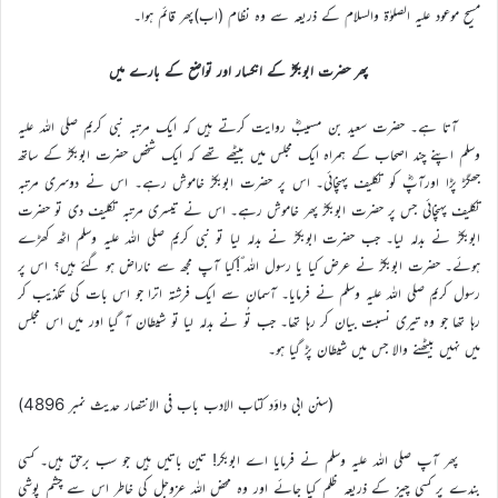
مسیح موعود علیہ الصلوٰة والسلام کے ذریعہ سے وہ نظام (اب)پھر قائم ہوا۔
پھر حضرت ابوبکرؓ کے انکسار اور تواضع کے بارے میں
آتا ہے۔ حضرت سعید بن مسیبؓ روایت کرتے ہیں کہ ایک مرتبہ نبی کریم صلی اللہ علیہ
وسلم اپنے چند اصحاب کے ہمراہ ایک مجلس میں بیٹھے تھے کہ ایک شخص حضرت ابوبکرؓ کے ساتھ
جھگڑ پڑا اورآپؓ کو تکلیف پہنچائی۔ اس پر حضرت ابوبکرؓ خاموش رہے۔ اس نے دوسری مرتبہ
تکلیف پہنچائی جس پر حضرت ابوبکرؓ پھر خاموش رہے۔ اس نے تیسری مرتبہ تکلیف دی تو حضرت
ابوبکرؓ نے بدلہ لیا۔ جب حضرت ابوبکرؓ نے بدلہ لیا تو نبی کریم صلی اللہ علیہ وسلم اٹھ کھڑے
ہوئے۔ حضرت ابوبکرؓ نے عرض کیا یا رسول اللہ ؐ!کیا آپ مجھ سے ناراض ہو گئے ہیں؟ اس پر
رسول کریم صلی اللہ علیہ وسلم نے فرمایا۔ آسمان سے ایک فرشتہ اترا جو اس بات کی تکذیب کر
رہا تھا جو وہ تیری نسبت بیان کر رہا تھا۔ جب تُو نے بدلہ لیا تو شیطان آ گیا اور میں اس مجلس
میں نہیں بیٹھنے والا جس میں شیطان پڑ گیا ہو۔
(سنن ابی داؤد کتاب الادب باب فی الانتصار حدیث نمبر 4896)
پھر آپ صلی اللہ علیہ وسلم نے فرمایا اے ابوبکر! تین باتیں ہیں جو سب برحق ہیں۔ کسی
بندے پر کسی چیز کے ذریعہ ظلم کیا جائے اور وہ محض اللہ عزوجل کی خاطر اس سے چشم پوشی