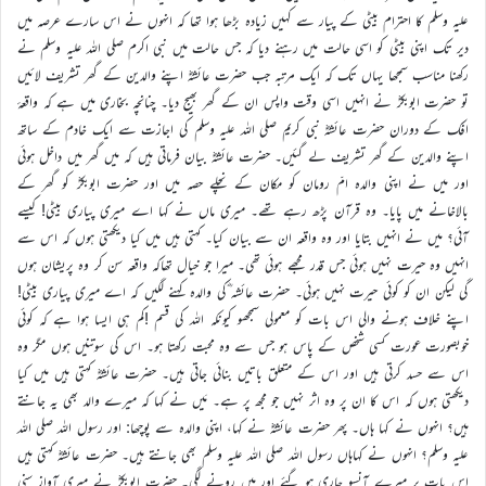
علیہ وسلم کا احترام بیٹی کے پیار سے کہیں زیادہ بڑھا ہوا تھا کہ انہوں نے اس سارے عرصہ میں
دیر تک اپنی بیٹی کو اسی حالت میں رہنے دیا کہ جس حالت میں نبی اکرم صلی اللہ علیہ وسلم نے
رکھنا مناسب سمجھا یہاں تک کہ ایک مرتبہ جب حضرت عائشہؓ اپنے والدین کے گھر تشریف لائیں
تو حضرت ابوبکرؓ نے انہیں اسی وقت واپس ان کے گھر بھیج دیا۔ چنانچہ بخاری میں ہے کہ واقعۂ
افک کے دوران حضرت عائشہؓ نبی کریم صلی اللہ علیہ وسلم کی اجازت سے ایک خادم کے ساتھ
اپنے والدین کے گھر تشریف لے گئیں۔ حضرت عائشہؓ بیان فرماتی ہیں کہ میں گھر میں داخل ہوئی
اور میں نے اپنی والدہ امّ رومان کو مکان کے نچلے حصہ میں اور حضرت ابوبکرؓ کو گھر کے
بالاخانے میں پایا۔ وہ قرآن پڑھ رہے تھے۔ میری ماں نے کہا اے میری پیاری بیٹی! کیسے
آئی؟ میں نے انہیں بتایا اور وہ واقعہ ان سے بیان کیا۔ کہتی ہیں میں کیا دیکھتی ہوں کہ اس سے
انہیں وہ حیرت نہیں ہوئی جس قدر مجھے ہوئی تھی۔ میرا جو خیال تھاکہ واقعہ سن کر وہ پریشان ہوں
گی لیکن ان کو کوئی حیرت نہیں ہوئی۔ حضرت عائشہ ؓکی والدہ کہنے لگیں کہ اے میری پیاری بیٹی!
اپنے خلاف ہونے والی اس بات کو معمولی سمجھو کیونکہ اللہ کی قسم !کم ہی ایسا ہوا ہے کہ کوئی
خوبصورت عورت کسی شخص کے پاس ہو جس سے وہ محبت رکھتا ہو۔ اس کی سوتنیں ہوں مگر وہ
اس سے حسد کرتی ہیں اور اس کے متعلق باتیں بنائی جاتی ہیں۔ حضرت عائشہؓ کہتی ہیں میں کیا
دیکھتی ہوں کہ اس کا ان پر وہ اثر نہیں جو مجھ پر ہے۔ مَیں نے کہا کہ میرے والد بھی یہ جانتے
ہیں؟ انہوں نے کہا ہاں۔ پھر حضرت عائشہؓ نے کہا، اپنی والدہ سے پوچھا: اور رسول اللہ صلی اللہ
علیہ وسلم؟ انہوں نے کہاہاں رسول اللہ صلی اللہ علیہ وسلم بھی جانتے ہیں۔ حضرت عائشہؓ کہتی ہیں
اس بات پر میرے آنسو جاری ہو گئے اور میں رونے لگی۔ حضرت ابوبکرؓ نے میری آواز سنی