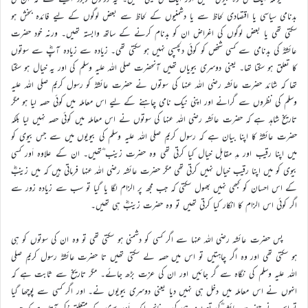
بدنامی سیاسی یا اقتصادی لحاظ سے یا دشمنیوں کے لحاظ سے بعض لوگوں کے لیے فائدہ بخش ہو
سکتی تھی یا بعض لوگوں کی اغراض ان کو بدنام کرنے کے ساتھ وابستہ تھیں۔ ورنہ خود حضرت
عائشہؓ کی بدنامی سے کسی شخص کو کوئی دلچسپی نہیں ہو سکتی تھی۔ زیادہ سے زیادہ آپؓ سے سوتوں
کا تعلق ہو سکتا تھا۔ یعنی دوسری بیویاں تھیں آنحضرت صلی اللہ علیہ وسلم کی اور یہ خیال ہو سکتا
تھا کہ شائد حضرت عائشہ رضی اللہ عنہا کی سوتوں نے حضرت عائشہؓ کو رسول کریم صلی اللہ علیہ
وسلم کی نظروں سے گرانے اور اپنی نیک نامی چاہنے کے لیے اس معاملہ میں کوئی حصہ لیا ہو مگر
تاریخ شاہد ہے کہ حضرت عائشہ رضی اللہ عنہا کی سوتوں نے اس معاملہ میں کوئی حصہ نہیں لیا بلکہ
حضرت عائشہؓ کا اپنا بیان ہے کہ رسول کریم صلی اللہ علیہ وسلم کی بیویوں میں سے جس بیوی کو
میں اپنا رقیب اور مدِ مقابل خیال کیا کرتی تھی وہ حضرت زینب ؓتھیں۔ ان کے علاوہ اَور کسی
بیوی کو میں اپنا رقیب خیال نہیں کرتی تھی مگر حضرت عائشہ رضی اللہ عنہا فرماتی ہیں کہ میں زینبؓ
کے اس احسان کو کبھی نہیں بھول سکتی کہ جب مجھ پر الزام لگا یا گیا تو سب سے زیادہ زور سے
اگر کوئی اس الزام کا انکار کیا کرتی تھیں تو وہ حضرت زینبؓ ہی تھیں۔
پس حضرت عائشہ رضی اللہ عنہا سے اگر کسی کو دشمنی ہو سکتی تھی تو وہ ان کی سوتوں کو ہی
ہو سکتی تھی اور وہ اگر چاہتیں تو اس میں حصہ لے سکتی تھیں تا حضرت عائشہؓ رسول کریم صلی
اللہ علیہ وسلم کی نگاہ سے گر جائیں اور ان کی عزت بڑھ جائے۔ مگر تاریخ سے ثابت ہے کہ
انہوں نے اس معاملہ میں دخل ہی نہیں دیا یعنی دوسری بیویوں نے۔ اور اگر کسی سے پوچھا گیا
تو اس نے حضرت عائشہ ؓکی تعریف ہی کی۔ چنانچہ ایک اَور بیوی کے متعلق ذکر آتا ہے کہ جب