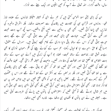
سال، وقت گزارا۔ اللہ تعالیٰ نے آپ کو تین بیٹیوں اور ایک بیٹے سے نوازا۔
ان کی بڑی بیٹی امة المومن کہتی ہیں کہ ہم نے امی کو ہمیشہ پنجوقتہ نمازوں کے علاوہ نماز
تہجد، روزوں اور قرآن مجید کی تلاوت میں باقاعدگی سے مصروف دیکھا۔ بلکہ اشراق وغیرہ کی
نمازیں بھی پڑھا کرتی تھیں۔ کبھی بھی یہ روٹین سے نہیں ہٹتی دیکھیں۔سب کچھ آپ بہت محبت
اور لگن سے کرتی تھیں۔ عبادت بھی بڑی محبت اور لگن سے ہوتی تھی۔ کہتی ہے مجھے بہت
حیرت ہوتی تھی کہ اس کے ساتھ باقی دنیا داری کے کام کیسے نبھاتی ہیں۔ سسرال کے حقوق،
ہمسائیگی کا حق ،میرے ابا کا خیال رکھنا، ہم سب کے کھانے پینے کی فکر ،مہمان نوازی کا بھی
بےحد شوق تھا۔ جماعت کے ساتھ محبت، خلفاء جو آپ کی زندگی میں آئے ان سب کے ساتھ
بہت اخلاص کا تعلق تھا اور خلافت کی وفا دار تھیں۔ وصیت کی ہمیشہ فکر رہتی تھی۔ خلیفۂ وقت کو
خط لکھنے کی تلقین کرتی تھیں اور کہتی تھیں خط لکھ کر تسلی ہو جاتی ہے۔ مجھے بھی بڑی باقاعدگی
سے یہ خط لکھا کرتی تھیں اور بلکہ ہر خطبہ کے بعد اکثر ان کے خط آتے تھے اور اس پر مختلف
قسم کے تبصرے بھی ہوتے تھے۔ بعض باتیں جو ان کو اچھی لگتی تھیں ان میں خاص طور پہ ان
کا ذکر ہوتا تھا۔ کبھی کوئی اعتراض والی بات نہیں کرتی تھیں بلکہ کبھی کوئی ایسی بات بھی ہوتی جس
میں ہم شامل ہوتے تھے تو کہتی تھیں کہ اعتراضوں کی باتوں میں پڑنے کی ضرورت کوئی نہیں
ہے۔ ہمیشہ میں نے ان باتوں کا نقصان ہی دیکھا ہے، فائدہ کبھی نہیں دیکھا۔
جیساکہ میں نے کہا خلافت سے غیر معمولی تعلق تھا۔ غریب پروری بہت زیادہ تھی۔ ایک