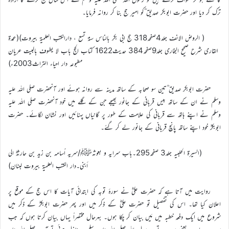
ترک کر دیا اور حضرت ابوبکر صدیق ؓکو امیر حج بنا کر روانہ فرمایا۔
( الروض الانف جلد4صفحہ318 حج ابی بکر بالناس سنۃ تسع ، دارالکتب العلمیۃ بیروت)(عمدۃ
القاری شرح صحیح البخاری جلد9صفحہ384 حدیث1622 کتاب الحج باب لا یطوف بالبیت عریان
مطبوعہ دار احیاء التراث2003ء)
حضرت ابوبکر صدیق ؓتین سو صحابہ کے ساتھ مدینہ سے روانہ ہوئے اور آنحضرت صلی اللہ علیہ
وسلم نے ان کے ساتھ بیس قربانی کے جانور بھیجے جن کے گلے میں خود آنحضرت صلی اللہ علیہ
وسلم نے اپنے ہاتھ سے قربانی کی علامت کے طور پر گانیاں پہنائیں اور نشان لگائے۔ حضرت
ابوبکرؓ خود اپنے ساتھ پانچ قربانی کے جانور لے کر گئے۔
(السیرۃ الحلبیہ جلد3 صفحہ295۔باب سرایہ و بعوثہﷺ/سریہ اُسامہ بن زید بن حارثہؓ الی
أبنی۔دار الکتب العلمیة بیروت لبنان)
روایت میں آتا ہے کہ حضرت علیؓ نے سورۂ توبہ کی ابتدائی آیات کا اس حج کے موقع پر
اعلان کیا تھا۔ اس کی تفصیل تو حضرت علیؓ کے ذکر میں اور پھر حضرت ابوبکرؓ کے ذکر میں
شروع میں ایک دفعہ خطبہ میں مَیں بیان کر چکا ہوں۔ بہرحال مختصراً یہاں بیان کرتا ہوں کہ جب