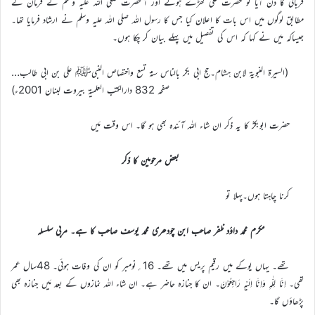
قربانی کا دن آیا تو حضرت علی ؓکھڑے ہوئے اور آنحضرت صلی اللہ علیہ وسلم کے فرمان کے
مطابق لوگوں میں اس بات کا اعلان کیا جس کا رسول اللہ صلی اللہ علیہ وسلم نے ارشاد فرمایا تھا۔
جیساکہ میں نے کہا کہ اس کی تفصیل میں پہلے بیان کر چکا ہوں۔
(السیرۃ النبویۃ لابن ہشام۔حج ابی بکر بالناس سنۃ تسع واختصاص النبیﷺ علی بن ابی طالب…
صفحہ 832 دارالکتب العلمیۃ بیروت لبنان 2001ء)
حضرت ابوبکرؓ کا یہ ذکر ان شاء اللہ آئندہ بھی ہو گا۔ اس وقت مَیں
بعض مرحومین کا ذکر
کرنا چاہتا ہوں۔پہلا تو
مکرم محمد داؤد ظفر صاحب ابن چودھری محمد یوسف صاحب کا ہے۔ مربی سلسلہ
تھے۔ یہاں یوکے میں رقیم پریس میں تھے۔ 16؍نومبر کو ان کی وفات ہوئی۔ 48سال عمر
تھی۔ اِنَّا لِلّٰہِ وَاِنَّا اِلَیْہِ رَاجِعُوْنَ۔ ان کا جنازہ حاضر ہے۔ ان شاء اللہ نمازوں کے بعد مَیں جنازہ بھی
پڑھاؤں گا۔