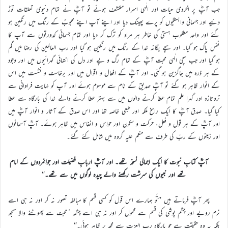
جب آپؓ پر اخروی حیات اور الٰہی اسرار منکشف ہوئے تو آپؓ نے تمام دنیوی تعلقات توڑ
دئیے اور جسمانی وابستگیوں کو پرے پھینک دیا اور اپنے آپ اپنے محبوبؐ کے رنگ میں رنگین ہو
گئے اور واحد مطلوب ہستی کی خاطر ہر مراد کو ترک کر دیا اور تمام جسمانی کدورتوں سے آپ کا
نفس پاک ہو گیا۔ اور سچے یگانہ خدا کے رنگ میں رنگین ہو گیا اور رب العالمین کی رضا میں گم
ہو گیا اور جب سچی الٰہی محبت آپؓ کے تمام رگ و پے اور دل کی انتہائی گہرائیوں میں اور وجود
کے ہر ذرہ میں جاگزین ہو گئی۔ اور آپؓ کے افعال و اقوال میں اور برخاست و نشست میں اس
کے انوار ظاہر ہو گئے تو آپؓ صدیق کے نام سے موسوم ہوئے اور آپ کو نہایت فراوانی سے
تروتازہ اور گہرا علم تمام عطا کرنے والوں میں سے بہتر عطا کرنے والے خدا کی بارگاہ سے عطا
کیا گیا۔ صدق آپؓ کا ایک راسخ ملکہ اور طبعی خاصہ تھا اور اس صدق کے آثار و انوار آپؓ میں
اور آپؓ کے ہر قول و فعل، حرکت و سکون اور حواس و انفاس میں ظاہر ہوئے۔ آپؓ آسمانوں
اور زمینوں کے ربّ کی طرف سے منعم علیہ گروہ میں شامل کئے گئے۔
آپؓ کتابِ نبوت کا ایک اجمالی نسخہ تھے۔ اور آپؓ اربابِ فضیلت اور جوانمردوں کے امام
تھے اور نبیوں کی سرشت رکھنے والے چیدہ لوگوں میں سے تھے۔
‘‘
پھر آپؓ فرماتے ہیں ’’تُو ہمارے اس قول کو کسی قسم کا مبالغہ تصور نہ کر اور نہ ہی اسے
نرم رویے اور چشم پوشی کی قسم سے محمول کر اور نہ ہی اسے چشمہ ٔمحبت سے پھوٹنے والا سمجھ
بلکہ یہ وہ حقیقت ہے جو بارگاہ رب العزت سے مجھ پر ظاہر ہوئی۔‘‘