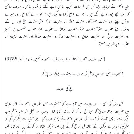
علیہ وسلم نے فرمایا۔ یقینا ًہر نبی کو سات نجیب ساتھی دیے گئے یا فرمایا ساتھی۔ صرف ساتھی
کہا اور مجھے چودہ دیے گئے ہیں۔ ہم نے انہیں کہا وہ کون ہیں؟ انہوں نے کہا میں اور میرے
دونوں بیٹے اور حضرت جعفر ؓاور حضرت حمزہؓ اور حضرت ابوبکرؓ یعنی حضرت علیؓ اور ان کے
دونوں بیٹے حضرت جعفر ؓ،حضرت حمزہؓ ،حضرت ابوبکرؓ اور حضرت عمرؓ، حضرت مصعب بن عمیرؓ
اور حضرت بلالؓ اور حضرت سلمانؓ اور حضرت عمارؓ اور حضرت مقدادؓ اور حضرت حذیفہؓ اور
حضرت عبداللہ بن مسعودؓ۔
(سنن الترمذی کتاب المناقب باب مناقب الحسن والحسین حدیث نمبر 3785)
آنحضرت صلی اللہ علیہ وسلم کی طرف سےحضرت ابوبکر صدیق ؓکو
حج کی امارت
بھی دی گئی تھی ۔ اس بارے میں آتا ہے کہ آنحضرت صلی اللہ علیہ وسلم نے 9؍ ہجری
میں حضرت ابوبکر صدیق ؓکو امیر الحج بنا کر مکہ روانہ فرمایا تھا۔ رسول اللہ صلی اللہ علیہ وسلم جب
تبوک سے واپس آئے تو آپ صلی اللہ علیہ وسلم نے حج کا ارادہ کیا۔ پھر آپؐ سے ذکر کیا گیا کہ
مشرکین دوسرے لوگوں کے ساتھ مل کر حج کرتے ہیں اور شرکیہ الفاظ ادا کرتے ہیں اور خانہ کعبہ
کا ننگے ہو کر طواف کرتے ہیں تو رسول اللہ صلی اللہ علیہ وسلم نے اس سال حج کرنے کا ارادہ