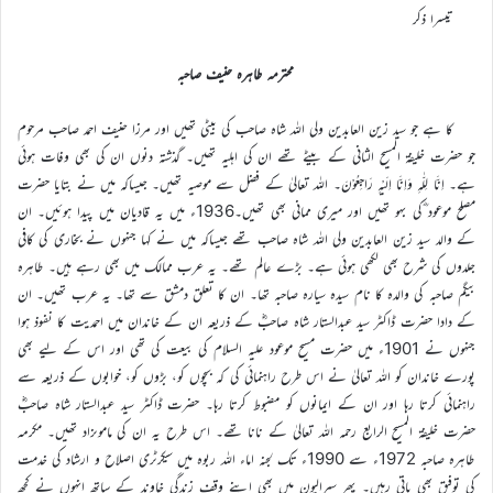
تیسرا ذکر
محترمہ طاہرہ حنیف صاحبہ
کا ہے جو سید زین العابدین ولی اللہ شاہ صاحب کی بیٹی تھیں اور مرزا حنیف احمد صاحب مرحوم
جو حضرت خلیفة المسیح الثانی کے بیٹے تھے ان کی اہلیہ تھیں۔ گذشتہ دنوں ان کی بھی وفات ہوئی
ہے۔ اِنَّا لِلّٰہِ وَاِنَّا اِلَیْہِ رَاجِعُوْنَ۔ اللہ تعالیٰ کے فضل سے موصیہ تھیں۔ جیساکہ میں نے بتایا حضرت
مصلح موعود ؓکی بہو تھیں اور میری ممانی بھی تھیں۔1936ء میں یہ قادیان میں پیدا ہوئیں۔ ان
کے والد سید زین العابدین ولی اللہ شاہ صاحب تھے جیساکہ میں نے کہا جنہوں نے بخاری کی کافی
جلدوں کی شرح بھی لکھی ہوئی ہے۔ بڑے عالم تھے۔ یہ عرب ممالک میں بھی رہے ہیں۔ طاہرہ
بیگم صاحبہ کی والدہ کا نام سیدہ سیارہ صاحبہ تھا۔ ان کا تعلق دمشق سے تھا۔ یہ عرب تھیں۔ ان
کے دادا حضرت ڈاکٹر سید عبدالستار شاہ صاحبؓ کے ذریعہ ان کے خاندان میں احمدیت کا نفوذ ہوا
جنہوں نے 1901ء میں حضرت مسیح موعود علیہ السلام کی بیعت کی تھی اور اس کے لیے بھی
پورے خاندان کو اللہ تعالیٰ نے اس طرح راہنمائی کی کہ بچوں کو، بڑوں کو، خوابوں کے ذریعہ سے
راہنمائی کرتا رہا اور ان کے ایمانوں کو مضبوط کرتا رہا۔ حضرت ڈاکٹر سید عبدالستار شاہ صاحبؓ
حضرت خلیفة المسیح الرابع رحمہ اللہ تعالیٰ کے نانا تھے۔ اس طرح یہ ان کی ماموںزاد تھیں۔ مکرمہ
طاہرہ صاحبہ 1972ء سے 1990ء تک لجنہ اماء اللہ ربوہ میں سیکرٹری اصلاح و ارشاد کی خدمت
کی توفیق بھی پاتی رہیں۔ پھر سیرالیون میں بھی اپنے وقفِ زندگی خاوند کے ساتھ انہوں نے کچھ