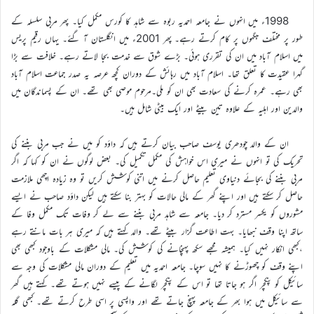
1998ء میں انہوں نے جامعہ احمدیہ ربوہ سے شاہد کا کورس مکمل کیا۔ پھر مربی سلسلہ کے
طور پر مختلف جگہوں پر کام کرتے رہے۔ پھر 2001ء میں انگلستان آ گئے۔ یہاں رقیم پریس
میں اسلام آباد میں ان کی تقرری ہوئی۔ بڑے شوق سے خدمت بجا لاتے رہے۔ خلافت سے بڑا
گہرا عقیدت کا تعلق تھا۔ اسلام آباد میں رہائش کے دوران کچھ عرصہ یہ صدر جماعت اسلام آباد
بھی رہے۔ عمرہ کرنے کی سعادت بھی ان کو ملی۔مرحوم موصی بھی تھے۔ ان کے پسماندگان میں
والدین اور اہلیہ کے علاوہ تین بیٹے اور ایک بیٹی شامل ہیں۔
ان کے والد چودھری یوسف صاحب بیان کرتے ہیں کہ داؤد کو میں نے جب مربی بننے کی
تحریک کی تو انہوں نے میری اس خواہش کی مکمل تکمیل کی۔ بعض لوگوں نے ان کو کہا کہ اگر
مربی بننے کی بجائے دنیاوی تعلیم حاصل کرنے میں اتنی کوشش کریں تو وہ زیادہ اچھی ملازمت
حاصل کر سکتے ہیں اور اپنے گھر کے مالی حالات کو بہتر بنا سکتے ہیں لیکن داؤد صاحب نے ایسے
مشوروں کو یکسر مسترد کر دیا۔ جامعہ سے شاہد مربی بننے سے لے کر وفات تک مکمل وفا کے
ساتھ اپنا وقف نبھایا۔ بہت اطاعت گزار بیٹے تھے۔ والد کہتے ہیں کہ میری ہر بات مانتے رہے
،کبھی انکار نہیں کیا۔ ہمیشہ مجھے سکھ پہنچانے کی کوشش کی۔ مالی مشکلات کے باوجود کبھی بھی
اپنے وقف کو چھوڑنے کا نہیں سوچا۔ جامعہ احمدیہ میں تعلیم کے دوران مالی مشکلات کی وجہ سے
سائیکل کو پنکچر اگر ہو جاتا تھا تو اس کے پنکچر لگانے کے پیسے نہیں ہوتے تھے۔ کہتے ہیں گھر
سے سائیکل میں ہوا بھر کے جامعہ پہنچ جاتے تھے اور واپسی پر اسی طرح کرتے تھے۔ کبھی گلہ