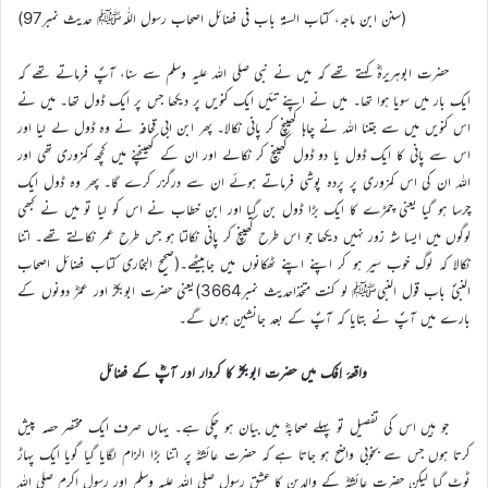
(سنن ابن ماجہ، کتاب السنۃ باب فی فضائل اصحاب رسول اللّٰہﷺ حدیث نمبر97)
حضرت ابوہریرہؓ کہتے تھے کہ میں نے نبی صلی اللہ علیہ وسلم سے سنا، آپؐ فرماتے تھے کہ
ایک بار میں سویا ہوا تھا۔ میں نے اپنے تئیں ایک کنویں پر دیکھا جس پر ایک ڈول تھا۔ میں نے
اس کنویں میں سے جتنا اللہ نے چاہا کھینچ کر پانی نکالا۔ پھر ابن ابی قحافہ نے وہ ڈول لے لیا اور
اس سے پانی کا ایک ڈول یا دو ڈول کھینچ کر نکالے اور ان کے کھینچنے میں کچھ کمزوری تھی اور
اللہ ان کی اس کمزوری پر پردہ پوشی فرماتے ہوئے ان سے درگزر کرے گا۔ پھر وہ ڈول ایک
چرسا ہو گیا یعنی چمڑے کا ایک بڑا ڈول بن گیا اور ابنِ خطاب نے اس کو لیا تو میں نے کبھی
لوگوں میں ایسا شہ زور نہیں دیکھا جو اس طرح کھینچ کر پانی نکالتا ہو جس طرح عمر نکالتے تھے۔ اتنا
نکالا کہ لوگ خوب سیر ہو کر اپنے اپنے ٹھکانوں میں جابیٹھے۔(صحیح البخاری کتاب فضائل اصحاب
النبیؐ باب قول النبیﷺ لو کنت متخذاحدیث نمبر3664)یعنی حضرت ابوبکرؓ اور عمرؓ دونوں کے
بارے میں آپؐ نے بتایا کہ آپؐ کے بعد جانشین ہوں گے۔
واقعۂ اِفک میں حضرت ابوبکرؓ کا کردار اور آپؓ کے فضائل
جو ہیں اس کی تفصیل تو پہلے صحابہؓ میں بیان ہو چکی ہے۔ یہاں صرف ایک مختصر حصہ پیش
کرتا ہوں جس سے بخوبی واضح ہو جاتا ہے کہ حضرت عائشہؓ پر اتنا بڑا الزام لگایا گیا گویا ایک پہاڑ
ٹوٹ گیا لیکن حضرت عائشہؓ کے والدین کا عشق رسول صلی اللہ علیہ وسلم اور رسول اکرم صلی اللہ