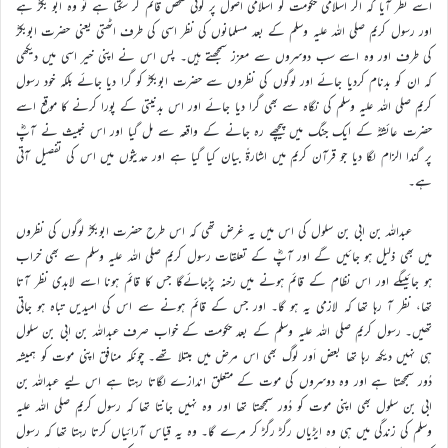
اسے نظر آیا کہ اگر اسلامی حکومت کو اسلامی اصول پر کوئی شخص قائم کر سکتا ہے تو وہ ابو بکرؓ ہے
اور رسول کریم صلی اللہ علیہ وسلم کے بعد مسلمانوں کی نظر اسی کی طرف اٹھتی یعنی حضرت ابوبکرؓ
کی طرف اور وہ اسے سب دوسروں سے معزز سمجھتے ہیں۔ پس اس نے اپنی خیر اسی میں دیکھی
کہ ان کو بدنام کردیا جائے اور لوگوں کی نظروں سے حضرت ابوبکرؓ کو گرا دیا جائے بلکہ خود رسول
کریم صلی اللہ علیہ وسلم کی نگاہ سے بھی گرا دیا جائے اور اس بدنیتی کے پورا کرنے کا موقع اسے
حضرت عائشہؓ کے ایک جنگ میں پیچھے رہ جانے کے واقعہ سے مل گیا اور اس خبیث نے آپؓ
پر گندا الزام لگا دیا جو قرآن کریم میں اشارةً بیان کیا گیا ہے اور حدیثوں میں اس کی تفصیل آتی
ہے۔
عبداللہ بن ابی بن سلول کی اس میں یہ غرض تھی کہ اس طرح حضرت ابوبکرؓ لوگوں کی نظروں
میں بھی ذلیل ہو جائیں گے اور آپؓ کے تعلقات رسول کریم صلی اللہ علیہ وسلم سے بھی خراب
ہو جائیںگے اور اس نظام کے قائم ہونے میں رخنہ پڑجائےگا جس کا قائم ہونا اسے لابدی نظر آتا
تھا، نظر آ رہا تھا کہ لازمی یہ ہو گا۔ اور جس کے قائم ہونے سے اس کی امیدیں تباہ ہو جاتی
تھیں۔ رسول کریم صلی اللہ علیہ وسلم کے بعد حکومت کے خواب صرف عبداللہ بن ابی بن سلول
ہی نہیں دیکھ رہا تھا بعض اَور لوگ بھی اس مرض میں مبتلا تھے۔ چونکہ منافق اپنی موت کو ہمیشہ
دُور سمجھتا ہے اور وہ دوسروں کی موت کے متعلق اندازے لگاتا رہتا ہے اس لیے عبداللہ بن
ابی بن سلول بھی اپنی موت کو دُور سمجھتا تھا اور وہ نہیں جانتا تھا کہ رسول کریم صلی اللہ علیہ
وسلم کی زندگی میں ہی وہ ایڑیاں رگڑ رگڑ کر مرے گا۔ وہ یہ قیاس آرائیاں کرتا رہتا تھا کہ رسول