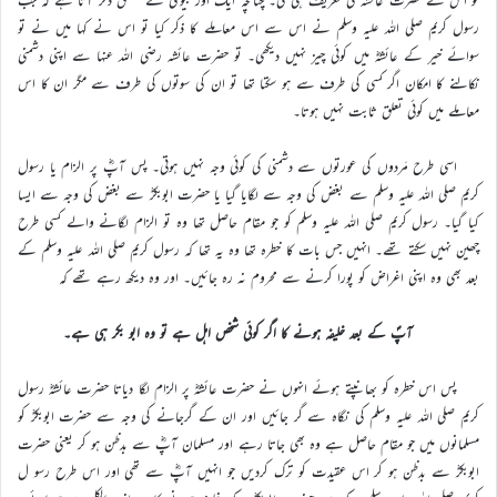
رسول کریم صلی اللہ علیہ وسلم نے اس سے اس معاملے کا ذکر کیا تو اس نے کہا میں نے تو
سوائے خیر کے عائشہؓ میں کوئی چیز نہیں دیکھی۔ تو حضرت عائشہ رضی اللہ عنہا سے اپنی دشمنی
نکالنے کا امکان اگر کسی کی طرف سے ہو سکتا تھا تو ان کی سوتوں کی طرف سے مگر ان کا اس
معاملے میں کوئی تعلق ثابت نہیں ہوتا۔
اسی طرح مَردوں کی عورتوں سے دشمنی کی کوئی وجہ نہیں ہوتی۔ پس آپؓ پر الزام یا رسول
کریم صلی اللہ علیہ وسلم سے بغض کی وجہ سے لگایا گیا یا حضرت ابوبکرؓ سے بغض کی وجہ سے ایسا
کیا گیا۔ رسول کریم صلی اللہ علیہ وسلم کو جو مقام حاصل تھا وہ تو الزام لگانے والے کسی طرح
چھین نہیں سکتے تھے۔ انہیں جس بات کا خطرہ تھا وہ یہ تھا کہ رسول کریم صلی اللہ علیہ وسلم کے
بعد بھی وہ اپنی اغراض کو پورا کرنے سے محروم نہ رہ جائیں۔ اور وہ دیکھ رہے تھے کہ
آپؐ کے بعد خلیفہ ہونے کا اگر کوئی شخص اہل ہے تو وہ ابو بکر ہی ہے۔
پس اس خطرہ کو بھانپتے ہوئے انہوں نے حضرت عائشہؓ پر الزام لگا دیاتا حضرت عائشہؓ رسول
کریم صلی اللہ علیہ وسلم کی نگاہ سے گر جائیں اور ان کے گرجانے کی وجہ سے حضرت ابوبکرؓ کو
مسلمانوں میں جو مقام حاصل ہے وہ بھی جاتا رہے اور مسلمان آپؓ سے بدظن ہو کر یعنی حضرت
ابوبکرؓ سے بدظن ہو کر اس عقیدت کو ترک کردیں جو انہیں آپؓ سے تھی اور اس طرح رسو ل