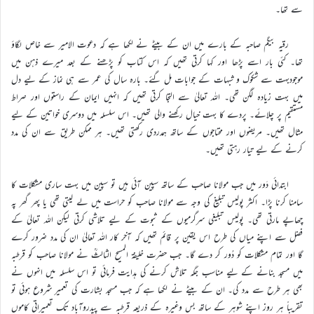
سے تھا۔
رقیہ بیگم صاحبہ کے بارے میں ان کے بیٹے نے لکھا ہے کہ دعوت الامیر سے خاص لگاؤ
تھا۔ کئی بار اسے پڑھا اور کہا کرتی تھیں کہ اس کتاب کو پڑھنے کے بعد میرے ذہن میں
موجودبہت سے شکوک و شبہات کے جوابات مل گئے۔ بارہ سال کی عمر سے ہی نماز کے لیے دل
میں بہت زیادہ لگن تھی۔ اللہ تعالیٰ سے التجا کرتی تھیں کہ انہیں ایمان کے راستوں اور صراط
مستقیم پر چلائے۔ پردے کا بہت خیال رکھنے والی تھیں۔ اس سلسلہ میں دوسری خواتین کے لیے
مثال تھیں۔ مریضوں اور محتاجوں کے ساتھ ہمدردی رکھتی تھیں۔ ہر ممکن طریق سے ان کی مدد
کرنے کے لیے تیار رہتی تھیں۔
ابتدائی دَور میں جب مولانا صاحب کے ساتھ سپین آئی ہیں تو سپین میں بہت ساری مشکلات کا
سامنا کرنا پڑا۔ اکثر پولیس تبلیغ کی وجہ سے مولانا صاحب کو حراست میں لے لیتی تھی یا پھر گھر پہ
چھاپے مارتی تھی۔ پولیس تبلیغی سرگرمیوں کے ثبوت کے لیے تلاشی کرتی لیکن اللہ تعالیٰ کے
فضل سے اپنے میاں کی طرح اس یقین پر قائم تھیں کہ آخر کار اللہ تعالیٰ ان کی مدد ضرور کرے
گا اور تمام مشکلات کو دُور کر دے گا۔ جب حضرت خلیفۃ المسیح الثالثؒ نے مولانا صاحب کو قرطبہ
میں مسجد بنانے کے لیے مناسب جگہ تلاش کرنے کی ہدایت فرمائی تو اس سلسلہ میں انہوں نے
بھی ہر طرح سے مدد کی۔ ان کے بیٹے نے لکھا ہے کہ جب مسجد بشارت کی تعمیر شروع ہوئی تو
تقریباً ہر روز اپنے شوہر کے ساتھ بس وغیرہ کے ذریعہ قرطبہ سے پیدروآباد تک تعمیراتی کاموں