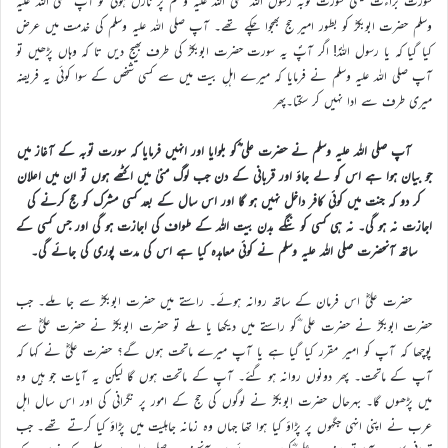
سورت براءت یعنی سورت توبہ رسول اللہ صلی اللہ علیہ وسلم پر نازل ہوئی تو آپ صلی اللہ علیہ
وسلم حضرت ابوبکرؓ کو بطور امیر حج بھجوا چکے تھے۔ آپ صلی اللہ علیہ وسلم کی خدمت میں عرض
کیا گیا کہ یا رسول اللہؐ! اگر آپؐ یہ سورت حضرت ابوبکرؓ کی طرف بھیج دیں تا کہ وہاں پڑھیں تو
آپ صلی اللہ علیہ وسلم نے فرمایا کہ میرے اہلِ بیت میں سے کسی شخص کے سوا کوئی یہ فریضہ
میری طرف سے ادا نہیں کر سکتا۔پھر
آپ صلی اللہ علیہ وسلم نے حضرت علی ؓکو بلوایا اور انہیں فرمایا کہ سورت توبہ کے آغاز میں
جو بیان ہوا ہے اس کو لے جاؤ اور قربانی کے دن جب لوگ منیٰ میں اکٹھے ہوں تو ان میں اعلان
کر دو کہ جنت میں کوئی کافر داخل نہیں ہو گا اور اس سال کے بعد کسی مشرک کو حج کرنے کی
اجازت نہ ہو گی۔ نہ ہی کسی کو ننگے بدن بیت اللہ کے طواف کی اجازت ہو گی اور جس کسی کے
ساتھ آنحضرت صلی اللہ علیہ وسلم نے کوئی معاہدہ کیا ہے اس کی مدت پوری کی جائے گی۔
حضرت علیؓ اس فرمان کے ساتھ روانہ ہوئے۔ راستے میں حضرت ابوبکرؓ سے جا ملے۔ جب
حضرت ابوبکرؓ نے حضرت علی ؓکو راستے میں دیکھا یا ملے تو حضرت ابوبکرؓ نے حضرت علیؓ سے
پوچھا کہ آپ کو امیر مقرر کیا گیا ہے یا آپ میرے ماتحت ہوں گے؟ حضرت علیؓ نے کہا کہ
آپ کے ماتحت۔ پھر دونوں روانہ ہو گئے۔ آپ کے ماتحت ہوں گا لیکن یہ آیات جو ہیں وہ
میں پڑھوں گا۔ بہرحال حضرت ابوبکرؓ نے لوگوں کی حج کے امور پر نگرانی کی اور اس سال اہل
عرب نے اپنی انہی جگہوں پر پڑاؤ کیا ہوا تھا جہاں وہ زمانہ جاہلیت میں پڑاؤ کیا کرتے تھے۔ جب