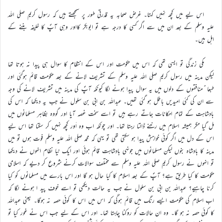
اس لیے میں کچھ نہیں کہتا۔ غرض صحابہ یہ قدرتی طور پر سمجھتے ہیں کہ رسول کریم صلی اللہ
علیہ وسلم کے بعد ان میں سے اگر کسی کا درجہ ہے تو ابوبکر کااور وہی آپؐ کا خلیفہ بننے کے
اہل ہیں۔
مکی زندگی تو ایسی تھی کہ اس میں حکومت اور اس کے انتظام کا سوال ہی پیدا نہ ہوتا تھا
لیکن مدینہ میں رسول کریم صلی اللہ علیہ وسلم کے تشریف لانے کے بعد حکومت قائم ہوگئی اور
طبعا ًمنافقوں کے دلوں میں یہ سوال پیدا ہونے لگا کیونکہ آپؐ کی مدینہ میں تشریف لانے کی وجہ
سے ان کی کئی امیدیں باطل ہو گئی تھیں۔ عبداللہ بن ابی بن سلول نے جب یہ دیکھا کہ اس کی
بادشاہت کے تمام امکانات جاتے رہے ہیں تو اسے سخت غصہ آیا اور گووہ بظاہر مسلمانوں میں
مل گیا مگر ہمیشہ اسلام میں رخنے ڈالتا رہتا تھا۔ اور چونکہ اب وہ اَور کچھ نہیں کر سکتا تھا اس لیے
اس کے دل میں اگر کوئی خواہش پیدا ہو سکتی تھی تو یہی کہ محمد صلی اللہ علیہ وسلم فوت ہوں تو میں
مدینہ کا بادشاہ بنوں لیکن مسلمانوں میں جونہی بادشاہت قائم ہوئی اور ایک نیا نظام انہوں نے دیکھا
تو انہوں نے رسول کریم صلی اللہ علیہ وسلم سے مختلف سوالات کرنے شروع کر دیے کہ اسلامی
حکومت کا کیا طریق ہے؟ آپؐ کے بعد اسلام کا کیا حال ہو گا اور اس بارے میں مسلمانوں کو کیا
کرنا چاہیے؟ عبداللہ بن ابی بن سلول نے جب یہ حالت دیکھی تو اسے خوف پید ا ہونے لگا کہ
اب اسلام کی حکومت ایسے رنگ میں قائم ہوگی کہ اس میں اس کا کوئی حصہ نہ ہوگا۔ یعنی عبداللہ
کا کوئی حصہ نہ ہو گا۔ وہ ان حالات کو روکنا چاہتا تھا۔ اور اس کے لیے جب اس نے غور کیا تو