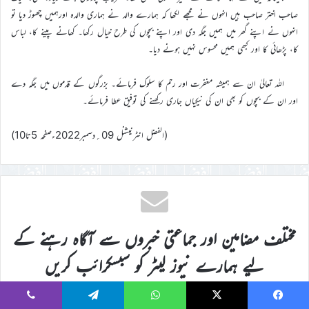
صاحب اختر صاحب ہیں انہوں نے مجھے لکھا کہ ہمارے والد نے ہماری والدہ اورہمیں چھوڑ دیا تو
انہوں نے اپنے گھر میں ہمیں جگہ دی اور اپنے بچوں کی طرح خیال رکھا۔ کھانے پینے کا، لباس
کا، پڑھائی کا اور کبھی ہمیں محسوس نہیں ہونے دیا۔
اللہ تعالیٰ ان سے ہمیشہ مغفرت اور رحم کا سلوک فرمائے۔ بزرگوں کے قدموں میں جگہ دے
اور ان کے بچوں کو بھی ان کی نیکیاں جاری رکھنے کی توفیق عطا فرمائے۔
(الفضل انٹرنیشنل 09؍دسمبر2022ءصفحہ 5تا10)
مختلف مضامین اور جماعتی خبروں سے آگاہ رہنے کے
لیے ہمارے نیوز لیٹر کو سبسکرائب کریں
اپنا
Viber
Telegram
WhatsApp
X
Faceboo