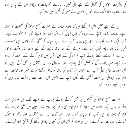
کی پیشرفت، کاموں کی نگرانی کے لیے آتی تھیں۔ سارے اخراجات کا ریکارڈ ان کے پاس ہوتا
تھا۔ باقاعدہ اکاؤنٹنٹ کے طور پر انہوں نے مسجد کی تعمیر میں کام کیا۔
ان کے بیٹے فضل الٰہی قمر کہتے ہیں کہ والدہ صاحبہ نے حضرت مصلح موعودؓ کی نصیحت کو ہمیشہ
اپنے سامنے رکھا۔ آپؓ نے فرمایا کہ اپنی ڈیوٹی کو مدنظر رکھنا اور اپنے شوہر کو مشورے دینا۔
آپ ایک ایسے ملک جا رہی ہیں جہاں آپ نے اپنے میاں کو تبلیغ کے کاموں میں سست
نہیں بنانا بلکہ زیادہ فعال کرنا ہے۔ مرنے کے بعد ساتھ رہنے کے لیے بہت سارا وقت ہو گا۔
اس بنیاد کو سامنے رکھتے ہوئے آپ کو زندگی کے ان دنوں میں کام کرنے کے وقت کو زیادہ
سے زیادہ مفید بنانے کی کوشش کرنی چاہیے۔ اور بہرحال وہ ان نصیحتوں پر عمل کرتی رہیں۔ جو
بھی صورت حال ہوتی آپ نے ہمیشہ اللہ تعالیٰ کی رضا کو مدنظر رکھتے ہوئے صبر اور حوصلے سے
کام کیا۔ ابتدائی دن بہت مشکل تھے لیکن آپ نے انہیں بھی ہمت سے برداشت کیا۔ دین کو
دنیا پر ہمیشہ مقدم رکھا۔
حضرت مصلح موعودؓ کی نصیحتوں پر عمل کرتے ہوئے یورپ کے ایسے ملک میں اسلامی نمونہ
قائم کیا جہاں ایک وقت میں اسلام کا نام لینا بھی جرم سمجھا جاتا تھا۔ سپین میں تبلیغِ احمدیت کے
کام کو پھیلانے میں آپ کا نمایاں کردار تھا۔ اللہ تعالیٰ ان سے مغفرت اور رحم کا سلوک
فرمائے۔ درجات بلند کرے۔ ان کی اولاد کو بھی ان کی نیکیاں جاری رکھنے کی توفیق عطا فرمائے۔