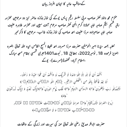
کےمناقبِ عالیہ کا ایمان افروز بیان
مکرم محمد داؤد ظفر صاحب مربی سلسلہ رقیم پریس یوکے کی نمازِ جنازہ حاضر نیز دو مرحومین محترمہ
رقیہ شمیم بیگم صاحبہ اہلیہ مولانا کرم الٰہی ظفر صاحب مرحوم آف سپین اور محترمہ طاہرہ حنیف
صاحبہ اہلیہ صاحبزادہ مرزا حنیف احمد صاحب کی نماز جنازہ غائب، مرحومین کا ذکرِ خیر
خطبہ جمعہ سیّدنا امیر المومنین حضرت مرزا مسرور احمد خلیفۃ المسیح الخامس ایّدہ اللہ تعالیٰ بنصرہ
العزیز فرمودہ 18؍نومبر2022ء بمطابق 18؍نبوت1401ہجری شمسی بمقام مسجد مبارک
،اسلام آباد، ٹلفورڈ(سرے)، یوکے
أَشْھَدُ أَنْ لَّا إِلٰہَ إِلَّا اللّٰہُ وَحْدَہٗ لَا شَرِيْکَ لَہٗ وَأَشْھَدُ أَنَّ مُحَمَّدًا عَبْدُہٗ وَ رَسُوْلُہٗ۔
أَمَّا بَعْدُ فَأَعُوْذُ بِاللّٰہِ مِنَ الشَّيْطٰنِ الرَّجِيْمِ۔ بِسۡمِ اللّٰہِ الرَّحۡمٰنِ الرَّحِیۡمِ﴿۱﴾
اَلۡحَمۡدُلِلّٰہِ رَبِّ الۡعٰلَمِیۡنَ ۙ﴿۲﴾ الرَّحۡمٰنِ الرَّحِیۡمِ ۙ﴿۳﴾ مٰلِکِ یَوۡمِ الدِّیۡنِ ؕ﴿۴﴾إِیَّاکَ نَعۡبُدُ وَ إِیَّاکَ نَسۡتَعِیۡنُ
ؕ﴿۵﴾
اِہۡدِنَا الصِّرَاطَ الۡمُسۡتَقِیۡمَ ۙ﴿۶﴾ صِرَاطَ الَّذِیۡنَ أَنۡعَمۡتَ عَلَیۡہِمۡ ۬ۙ غَیۡرِ
الۡمَغۡضُوۡبِ عَلَیۡہِمۡ وَ لَا الضَّآلِّیۡنَ﴿۷﴾
حضرت ابوبکر صدیق رضی اللہ تعالیٰ عنہ کی سیرت اور زندگی کے واقعات