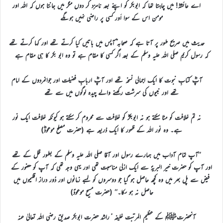
اے عائشہؓ! میں چاہتا تھا کہ ابوبکر کو اپنے بعد نامزد کر دوں مگر میں جانتا ہوں کہ اللہ اور
مومن اس کے سوا اَور کسی پر راضی نہیں ہوںگے
حدیث میں صریح طور پر آتا ہے کہ صحابہ ؓآپس میں باتیں کیا کرتے تھے اور کہا کرتے تھے
کہ رسول کریم صلی اللہ علیہ وسلم کے بعد اگر کسی کا مقام ہے تو وہ ابو بکر کا ہی مقام ہے
آپؓ کتابِ نبوت کا ایک اجمالی نسخہ تھے اور آپؓ اربابِ فضیلت اور جوانمردوں کے امام
تھے اور نبیوں کی سرشت رکھنے والے چیدہ لوگوں میں سے تھے
نہ تم خلافت کو مٹا سکتے ہو نہ ابوبکرؓ کو خلافت سے محروم کر سکتے ہو کیونکہ خلافت ایک نور
ہے۔ وہ نور اللہ کے ظہور کا ایک ذریعہ ہے (حضرت مصلح موعودؓ)
’’آپ تمام آداب میں ہمارے رسول اور آقا صلی اللہ علیہ وسلم کے بطور ظل کے تھے
اور آپ کو حضرت خیر البریہؐ سے ایک ازلی مناسبت تھی اور یہی وجہ تھی کہ آپ کو حضور کے
فیض سے پل بھر میں وہ کچھ حاصل ہو گیا جو دوسروں کو لمبے زمانوں اور دُور دراز اقلیموں میں
حاصل نہ ہو سکا۔‘‘ (حضرت مسیح موعودؑ)
آنحضرتﷺ کے عظیم المرتبت خلیفہ ٔراشد حضرت ابوبکر صدیق رضی اللہ تعالیٰ عنہ