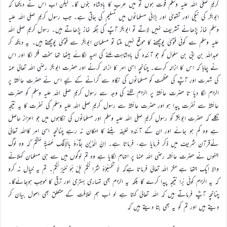
کریم صلی اللہ علیہ وسلم فوت ہوں تو میں عرب کا بادشاہ بنوں گا۔ لیکن اب اس نے دیکھا کہ
ابوبکر کی نیکی اور تقویٰ اور بڑائی مسلمانوں میں تسلیم کی جاتی ہے۔ جب رسول کریم صلی اللہ علیہ
وسلم نماز پڑھانے تشریف نہیں لاتے تو ابوبکر آپؐ کی جگہ نماز پڑھاتے ہیں۔ رسول کریم صلی اللہ
علیہ وسلم سے کوئی فتویٰ پوچھنے کا موقع نہیں ملتا تو مسلمان ابوبکر سے فتویٰ پوچھتے ہیں۔ یہ دیکھ کر
عبداللہ بن ابی بن سلول کو جو آئندہ کی بادشاہت ملنے کی امید لگائے بیٹھا تھا سخت فکر لگا اور اس
نے چاہا کہ اس کا ازالہ کرے۔ چنانچہ اسی امر کا ازالہ کرنے اور حضرت ابوبکر رضی اللہ تعالیٰ عنہ
کی شہرت اور آپؓ کی عظمت کو مسلمانوں کی نگاہ سے گرانے کے لیے اس نے حضرت عائشہؓ پر
الزام لگا دیا تا حضرت عائشہؓ پر الزام لگنے کی وجہ سے رسول کریم صلی اللہ علیہ وسلم کو حضرت
عائشہؓ سے نفرت پیدا ہو اور حضرت عائشہؓ سے رسول کریم صلی اللہ علیہ وسلم کی نفرت کا یہ نتیجہ
نکلے کہ حضرت ابوبکرؓ کو رسولِ کریم صلی اللہ علیہ وسلم اور مسلمانوں کی نگاہوں میں جو اعزاز حاصل
ہے وہ کم ہو جائے اور ان کے آئندہ خلیفہ بننے کا امکان نہ رہے چنانچہ اسی امر کااللہ تعالیٰ
نےقرآن شریف میں ذکر فرمایا ہے، فرماتا ہے۔ اِنَّ الَّذِيْنَ جَآءُوْ بِالْاِفْكِ عُصْبَةٌ مِّنْكُمْ کہ وہ لوگ
جنہوں نے حضرت عائشہ رضی اللہ عنہا پر اتہام لگایا ہے وہ تم لوگوں میں سے ہی مسلمان کہلانے
والا ایک جتھا ہے مگر اللہ تعالیٰ فرماتا ہےکہ لَا تَحْسَبُوْهُ شَرًّا لَّكُمْ بَلْ هُوَ خَيْرٌ لَّكُمْ۔ تم یہ خیال نہ کرو
کہ یہ الزام کوئی بُرا نتیجہ پیدا کرے گا بلکہ یہ الزام بھی تمہاری بہتری اور ترقی کا موجب ہوجائےگا۔
چنانچہ آپؓ فرماتے ہیں کہ اللہ تعالیٰ کہتا ہے لو اَب ہم خلافت کے متعلق بھی اصول بیان کر
دیتے ہیں اور تم کو یہ بھی بتا دیتے ہیں کہ