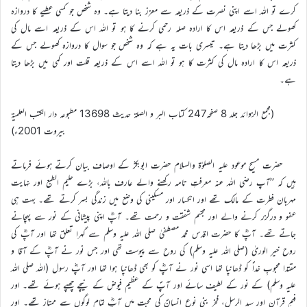
کرے تو اللہ اسے اپنی نصرت کے ذریعہ سے معزز بنا دیتا ہے۔ وہ شخص جو کسی عطیے کا دروازہ
کھولے جس کے ذریعہ اس کا ارادہ صلہ رحمی کرنے کا ہو تو اللہ اس کے ذریعہ اسے مال کی
کثرت میں بڑھا دیتا ہے۔ تیسری بات یہ ہے کہ وہ شخص جو سوال کا دروازہ کھولے جس کے
ذریعہ اس کا ارادہ مال کی کثرت کا ہو تو اللہ اسے اس کے ذریعہ قلت اور کمی میں بڑھا دیتا
ہے۔
(مجمع الزوائد جلد 8 صفحہ247 کتاب البر و الصلۃ حدیث 13698 مطبوعہ دار الکتب العلمیۃ
بیروت 2001ء)
حضرت مسیح موعود علیہ الصلوٰة والسلام حضرت ابوبکرؓ کے اوصاف بیان کرتے ہوئے فرماتے
ہیں کہ ’’آپ رضی اللہ عنہ معرفتِ تامہ رکھنے والے عارف باللہ، بڑے حلیم الطبع اور نہایت
مہربان فطرت کے مالک تھے اور انکسار اور مسکینی کی وضع میں زندگی بسر کرتے تھے۔ بہت ہی
عفو و درگزر کرنے والے اور مجسّم شفقت و رحمت تھے۔ آپؓ اپنی پیشانی کے نور سے پہچانے
جاتے تھے۔ آپؓ کا حضرت اقدس محمد مصطفیٰ صلی اللہ علیہ وسلم سے گہرا تعلق تھا اور آپؓ کی
روح خیر الوریٰ (صلی اللہ علیہ وسلم) کی روح سے پیوست تھی اور جس نور نے آپؓ کے آقا و
مقتدا محبوبِ خداؐ کو ڈھانپا تھا اسی نور نے آپؓ کو بھی ڈھانپا ہوا تھا اور آپؓ رسول (اللہ صلی اللہ
علیہ وسلم) کے نور کے لطیف سائے اور آپؐ کے عظیم فیوض کے نیچے چھپے ہوئے تھے۔ اور
فہمِ قرآن اور سید الرسل، فخرِ بنی نوع انسانؐ کی محبت میں آپؓ تمام لوگوں سے ممتاز تھے۔ اور