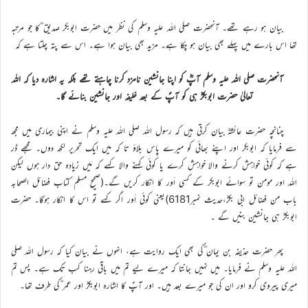
بیان ہو رہے تھے۔ آنحضرت صلی اللہ علیہ وسلم کی نظر میں حضرت ابوبکر صدیق ؓکا جو مرتبہ
تھا اس بارے میں پہلے بھی بیان ہو چکا ہے۔ مزید بھی بیان ہوا ہے۔ اس سے پتہ چلتا ہے کہ
آنحضرت صلی اللہ علیہ وسلم آپؓ کو اپنا جانشین نامزد کرنا چاہتے تھے بلکہ یہ اشارہ دیا کہ اللہ
تعالیٰ حضرت ابوبکرؓ ہی کو آپؐ کے بعد خلیفہ اور جانشین بنائے گا۔
چنانچہ حضرت عائشہؓ بیان کرتی ہیں کہ رسول اللہ صلی اللہ علیہ وسلم نے اپنی بیماری میں مجھ
سے فرمایا کہ ابوبکر اور اپنے بھائی کو میرے پاس بلاؤ تا کہ میں ایک تحریر لکھ دوں۔ مجھے ڈر
ہے کہ کوئی خواہش کرنے والا خواہش کرے یا کوئی کہنے والا کہے کہ مَیں زیادہ حق دار ہوں لیکن
اللہ اور مومن تو سوائے ابوبکر کے کسی اَور کا انکار کریں گے۔(صحیح مسلم کتاب فضائل الصحابہ
باب من فضائل ابی بکرؓ،حدیث نمبر6181)یعنی کوئی اَور اگر کہے تو اس کا انکار ہوگا۔ حضرت
ابوبکرؓ ہی جانشین بنیں گے ۔
پھر حضرت حذیفہ بن یمان ؓکی بھی ایک روایت ہے، انہوں نے بیان کیا کہ رسول اللہ صلی
اللہ علیہ وسلم نے فرمایا۔ میں نہیں جانتا کہ میرے لیے تم میں باقی رہنا کب تک ہے۔ پس تم
میری پیروی کرو اور ان کی جو میرے بعد ہیں۔ اور آپؐ کا اشارہ ابوبکرؓ اور عمر ؓکی طرف تھا۔