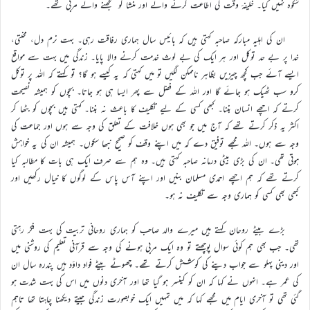
شکوہ نہیں کیا۔ خلیفۂ وقت کی اطاعت کرنے والے اور منشا کو سمجھنے والے مربی تھے۔
ان کی اہلیہ مبارکہ صاحبہ کہتی ہیں کہ بائیس سال ہماری رفاقت رہی۔ بہت نرم دل، محنتی،
خدا پر بے حد توکل اور ہر ایک کی بے لوث خدمت کرنے والا پایا۔ زندگی میں بہت سے مواقع
ایسے آئے جب کچھ چیزیں بظاہر ناممکن لگیں تو میں کہتی کہ یہ کیسے ہو گا؟ تو کہتے کہ اللہ پر توکل
کرو سب ٹھیک ہو جائے گا اور اللہ کے فضل سے پھر ایسا ہی ہو جاتا۔ بچوں کو ہمیشہ نصیحت
کرتے کہ اچھے انسان بننا۔ کبھی کسی کے لیے تکلیف کا باعث نہ بننا۔ کہتی ہیں بچوں کو بٹھا کر
اکثر یہ ذکر کرتے تھے کہ آج میں جو بھی ہوں خلافت کے تعلق کی وجہ سے ہوں اور جماعت کی
وجہ سے ہوں۔ اللہ مجھے توفیق دے کہ میں اپنے وقف کو صحیح نبھا سکوں۔ ہمیشہ ان کی یہ خواہش
ہوتی تھی۔ ان کی بڑی بیٹی درمانہ صاحبہ کہتی ہیں۔ وہ ہم سے صرف ایک ہی بات کا مطالبہ کیا
کرتے تھے کہ ہم اچھے احمدی مسلمان بنیں اور اپنے آس پاس کے لوگوں کا خیال رکھیں اور
کبھی بھی کسی کو ہماری وجہ سے تکلیف نہ ہو۔
بڑے بیٹے روحان کہتے ہیں میرے والد صاحب کو ہماری روحانی تربیت کی بہت فکر رہتی
تھی۔ جب بھی ہم کوئی سوال پوچھتے تو وہ ایک مربی ہونے کی وجہ سے قرآنی تعلیم کی روشنی میں
اور دینی پہلو سے جواب دینے کی کوشش کرتے تھے۔ چھوٹے بیٹے فواد داؤد ہیں پندرہ سال ان
کی عمر ہے۔ انہوں نے کہا کہ ان کو کینسر ہو گیا تھا اور آخری دنوں میں اس کی بہت شدت ہو
گئی تھی تو آخری ایام میں مجھے کہا کہ میں تمہیں ایک خوبصورت زندگی جیتے دیکھنا چاہتا تھا تاہم