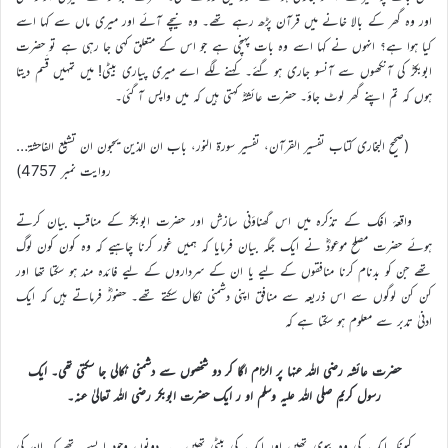
اور وہ گھر کے بالا خانے میں قرآن پڑھ رہے تھے۔ وہ نیچے آئے اور میری ماں سے کہا اسے
کیا ہوا ہے؟ انہوں نے کہا اسے وہ بات پہنچی ہے جو اس کے متعلق کہی جا رہی ہے تو حضرت
ابوبکرؓ کی آنکھوں سے آنسو جاری ہو گئے۔ کہنے لگے اے میری پیاری بیٹی! میں تمہیں قَسم دیتا
ہوں کہ تم اپنے گھر لوٹ جاؤ۔ حضرت عائشہؓ کہتی ہیں کہ میں واپس آ گئی۔
(صحیح البخاری کتاب تفسیر القرآن، تفسیر سورۃ النور، باب ان الذین یحبون ان تشیع الفاحشۃ…
روایت نمبر 4757)
واقعۂ افک کے تذکرہ میں اس گھناؤنی سازش اور حضرت ابوبکرؓ کے مناقب بیان کرتے
ہوئے حضرت مصلح موعودؓ نے ایک جگہ بیان فرمایا کہ ہمیں غور کرنا چاہیے کہ وہ کون کون لوگ
تھے جن کو بدنام کرنا منافقوں کے لیے یا ان کے سرداروں کے لیے فائدہ مند ہو سکتا تھا اور
کن کن لوگوں سے اس ذریعہ سے منافق اپنی دشمنی نکال سکتے تھے۔ حضورؓ فرماتے ہیں کہ ایک
ادنیٰ تدبر سے معلوم ہو سکتا ہے کہ
حضرت عائشہ رضی اللہ عنہا پر الزام لگا کر دو شخصوں سے دشمنی نکالی جا سکتی تھی۔ ایک
رسول کریم صلی اللہ علیہ وسلم او ر ایک حضرت ابوبکر رضی اللہ تعالیٰ عنہ۔
کیونکہ ایک کی وہ بیوی تھیں اور ایک کی بیٹی تھیں۔ یہ دونوں وجود ایسے تھے کہ ان کی