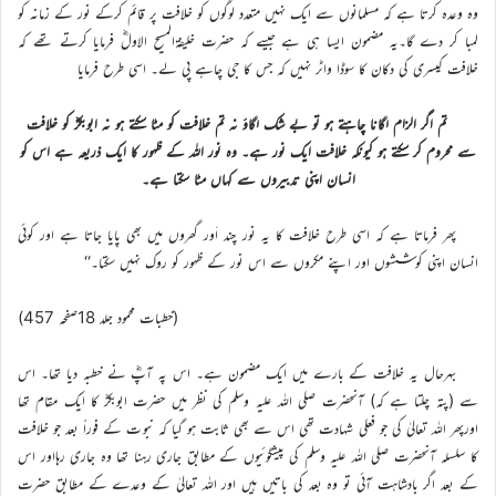
وہ وعدہ کرتا ہے کہ مسلمانوں سے ایک نہیں متعدد لوگوں کو خلافت پر قائم کرکے نور کے زمانہ کو
لمبا کر دے گا۔یہ مضمون ایسا ہی ہے جیسے کہ حضرت خلیفۃالمسیح الاولؓ فرمایا کرتے تھے کہ
خلافت کیسری کی دکان کا سوڈا واٹر نہیں کہ جس کا جی چاہے پی لے۔ اسی طرح فرمایا
تم اگر الزام لگانا چاہتے ہو تو بے شک لگاؤ نہ تم خلافت کو مٹا سکتے ہو نہ ابوبکرؓ کو خلافت
سے محروم کر سکتے ہو کیونکہ خلافت ایک نور ہے۔ وہ نور اللہ کے ظہور کا ایک ذریعہ ہے اس کو
انسان اپنی تدبیروں سے کہاں مٹا سکتا ہے۔
پھر فرماتا ہے کہ اسی طرح خلافت کا یہ نور چند اَور گھروں میں بھی پایا جاتا ہے اور کوئی
انسان اپنی کوششوں اور اپنے مکروں سے اس نور کے ظہور کو روک نہیں سکتا۔‘‘
(خطبات محمود جلد 18صفحہ 457)
بہرحال یہ خلافت کے بارے میں ایک مضمون ہے۔ اس پہ آپؓ نے خطبہ دیا تھا۔ اس
سے (پتہ چلتا ہے کہ) آنحضرت صلی اللہ علیہ وسلم کی نظر میں حضرت ابوبکرؓ کا ایک مقام تھا
اورپھر اللہ تعالیٰ کی جو فعلی شہادت تھی اس سے بھی ثابت ہو گیا کہ نبوت کے فوراً بعد جو خلافت
کا سلسلہ آنحضرت صلی اللہ علیہ وسلم کی پیشگوئیوں کے مطابق جاری رہنا تھا وہ جاری رہااور اس
کے بعد اگر بادشاہت آئی تو وہ بعد کی باتیں ہیں اور اللہ تعالیٰ کے وعدے کے مطابق حضرت