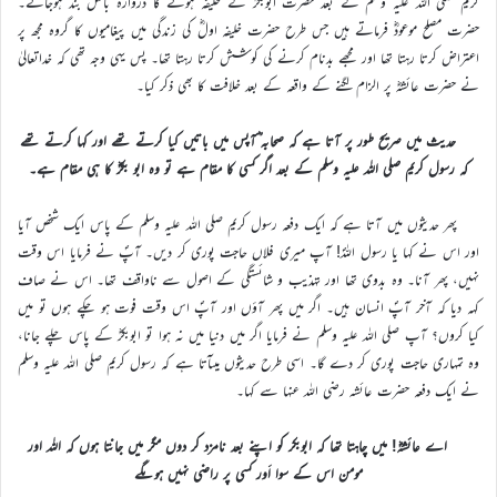
کریم صلی اللہ علیہ وسلم کے بعد حضرت ابوبکرؓ کے خلیفہ ہونے کا دروازہ بالکل بند ہوجائے۔
حضرت مصلح موعودؓ فرماتے ہیں جس طرح حضرت خلیفہ اولؓ کی زندگی میں پیغامیوں کا گروہ مجھ پر
اعتراض کرتا رہتا تھا اور مجھے بدنام کرنے کی کوشش کرتا رہتا تھا۔ پس یہی وجہ تھی کہ خداتعالیٰ
نے حضرت عائشہؓ پر الزام لگنے کے واقعہ کے بعد خلافت کا بھی ذکر کیا۔
حدیث میں صریح طور پر آتا ہے کہ صحابہ ؓآپس میں باتیں کیا کرتے تھے اور کہا کرتے تھے
کہ رسول کریم صلی اللہ علیہ وسلم کے بعد اگر کسی کا مقام ہے تو وہ ابو بکرؓ کا ہی مقام ہے۔
پھر حدیثوں میں آتا ہے کہ ایک دفعہ رسول کریم صلی اللہ علیہ وسلم کے پاس ایک شخص آیا
اور اس نے کہا یا رسول اللہؐ! آپ میری فلاں حاجت پوری کر دیں۔ آپؐ نے فرمایا اس وقت
نہیں، پھر آنا۔ وہ بدوی تھا اور تہذیب و شائستگی کے اصول سے ناواقف تھا۔ اس نے صاف
کہہ دیا کہ آخر آپؐ انسان ہیں۔ اگر میں پھر آؤں اور آپؐ اس وقت فوت ہو چکے ہوں تو میں
کیا کروں؟ آپ صلی اللہ علیہ وسلم نے فرمایا اگر میں دنیا میں نہ ہوا تو ابوبکرؓ کے پاس چلے جانا،
وہ تمہاری حاجت پوری کر دے گا۔ اسی طرح حدیثوں میںآتا ہے کہ رسول کریم صلی اللہ علیہ وسلم
نے ایک دفعہ حضرت عائشہ رضی اللہ عنہا سے کہا۔
اے عائشہؓ! میں چاہتا تھا کہ ابوبکر کو اپنے بعد نامزد کر دوں مگر میں جانتا ہوں کہ اللہ اور
مومن اس کے سوا اَور کسی پر راضی نہیں ہوںگے