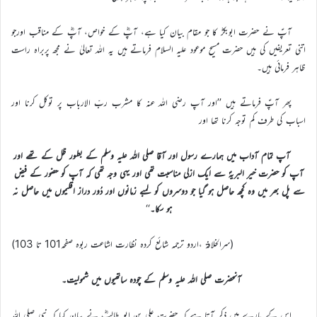
آپؑ نے حضرت ابوبکرؓ کا جو مقام بیان کیا ہے، آپؓ کے خواص، آپؓ کے مناقب اورجو
اتنی تعریفیں کی ہیں حضرت مسیح موعود علیہ السلام فرماتے ہیں یہ اللہ تعالیٰ نے مجھ پربراہ راست
ظاہر فرمائی ہیں۔
پھر آپؑ فرماتے ہیں ’’اور آپ رضی اللہ عنہ کا مشرب ربّ الارباب پر توکل کرنا اور
اسباب کی طرف کم توجہ کرنا تھا اور
آپ تمام آداب میں ہمارے رسول اور آقا صلی اللہ علیہ وسلم کے بطور ظل کے تھے اور
آپ کو حضرت خیر البریہؐ سے ایک ازلی مناسبت تھی اور یہی وجہ تھی کہ آپ کو حضور کے فیض
سے پل بھر میں وہ کچھ حاصل ہو گیا جو دوسروں کو لمبے زمانوں اور دُور دراز اقلیموں میں حاصل نہ
ہو سکا۔
‘‘
(سرالخلافۃ ،اردو ترجمہ شائع کردہ نظارت اشاعت ربوہ صفحہ101 تا 103)
آنحضرت صلی اللہ علیہ وسلم کے چودہ ساتھیوں میں شمولیت۔
اس کے بارے میں ذکر آتا ہے کہ حضرت علی بن ابو طالبؓ نے بیان کیا کہ نبی صلی اللہ