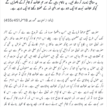
یہ منافق زورمار کر دیکھ لیں۔ یہ ناکام رہیں گے اور ہم خلافت کو قائم کرکے چھوڑیں گے
کیونکہ خلافت نبوت کا ایک جزو ہے اور الٰہی نور کے محفوظ رکھنے کا ایک ذریعہ ہے۔
(ماخوذ از خطبات محمود جلد 18صفحہ451تا455)
حضرت مصلح موعودؓ فرماتے ہیں ’’اب دیکھو! سورۂ نور کے شروع سے لے کر اس کے آخر
تک کس طرح ایک ہی مضمون بیان کیا گیا ہے۔ پہلے اس الزام کا ذکر کیا جو حضرت عائشہ رضی
اللہ تعالیٰ عنہا پر لگایا گیا تھا اور چونکہ حضرت عائشہؓ پر الزام لگانے کی اصل غرض یہ تھی کہ
حضرت ابوبکر رضی اللہ تعالیٰ عنہ کو ذلیل کیا جائے اور رسول کریم صلی اللہ علیہ وسلم سے ان کے
جو تعلقات ہیں وہ بگڑ جائیں اور اس کے نتیجہ میں مسلمانوں کی نگاہ میں بھی ان کی عزت کم ہو
جائے اور رسول کریم صلی اللہ علیہ وسلم کی وفات کے بعد وہ خلیفہ نہ ہو سکیں ۔کیونکہ عبداللہ بن
ابی بن سلول یہ بھانپ گیا تھا کہ رسول کریم صلی اللہ علیہ وسلم کے بعد مسلمانوں کی نگاہ اگر کسی
پر اٹھنی ہے تو وہ ابوبکرؓ ہی ہے اور اگر ابوبکرؓ کے ذریعہ سے خلافت قائم ہوگئی تو عبداللہ بن ابی
بن سلول کی بادشاہی کے خواب کبھی پورے نہ ہوںگے۔ اس لئے اللہ تعالیٰ نے اس الزام کے
ذکر کے معاً بعد خلافت کا ذکر کیا اور فرمایا کہ خلافت بادشاہت نہیں ہے۔ وہ تو نورِ الٰہی کے قائم
رکھنے کا ایک ذریعہ ہے اس لئے اس کا قیام اللہ تعالیٰ نے اپنے ہاتھ میں رکھا ہے۔ اس کا
ضائع ہونا تو نورِ نبوت اور نورِ الوہیت کا ضائع ہونا ہے۔ پس وہ اس نور کو ضرور قائم کرے گا
اور نبوت کے بعد بادشاہت ہرگز قائم نہیں ہونے دے گا اور جسے چاہے گا خلیفہ بنائے گا بلکہ