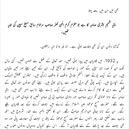
بھی ہیں ان میں سے پہلا
رقیہ شمیم بشریٰ صاحبہ کا ہے جو مکرم کرم الٰہی ظفر صاحب مرحوم سابق مبلغ سپین کی اہلیہ
تھیں۔
گذشتہ دنوں ان کی بھی وفات ہوئی ہے۔ اِنَّا لِلّٰہِ وَاِنَّا اِلَیْہِ رَاجِعُوْنَ۔
یہ 1932ء میں قادیان میں پیدا ہوئی تھیں۔ اللہ تعالیٰ کے فضل سے موصیہ تھیں۔ کئی سال
تک ان کو صدر لجنہ سپین کے طور پر خدمت کی توفیق ملی۔ ان کے تین بیٹے اور تین بیٹیاں
ہیں۔ ان کے ایک پوتے عطاء المنعم طارق واقف نو واقفِ زندگی ہیں۔ سینٹرل سپینش ڈیسک
کے انچارج ہیں۔ ایک پوتی بھی مربی سلسلہ سے بیاہی ہوئی ہیں۔ بیٹے بھی دونوں اللہ تعالیٰ کے
فضل سے دین کا کام کرنے والے ہیں۔ان کے ایک بڑے بیٹے نائب امیر بھی ہیں۔ رقیہ
صاحبہ کے دادا مولوی فخر دین صاحب اور دادی صاحب بی بی صاحبہ تھیں جو بنیادی طور پر بھیرہ
سے تھے۔ حضرت مسیح موعود علیہ السلام کے زمانے میں بیعت کرنے کے بعد قادیان چلے
گئے۔ ان کے نانا بھائی عبدالرحیم صاحبؓ تھے۔ ان کا تعلق اجمیر سے تھا۔ شروع میں سکھ
مذہب سے تعلق تھا۔ پھر انہوں نے حضرت مسیح موعودؑ کے ہاتھ پر بیعت کی سعادت پائی اور وہ
بھی بیعت کے بعد پڑھنے کے لئے قادیان آ گئے۔ اس لیے ننھیال ددھیال دونوں صحابہ میں