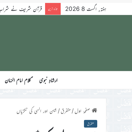
ہفتہ, اگست 8 2026
قرآن شریف نے شراب کو 
تازہ ترین
ارشادِ نبوی
ؑکلام امام الزمان
صفحۂ اول
/
متفرق
/
بیسن اور السی کی ٹکڑیاں
متفرق