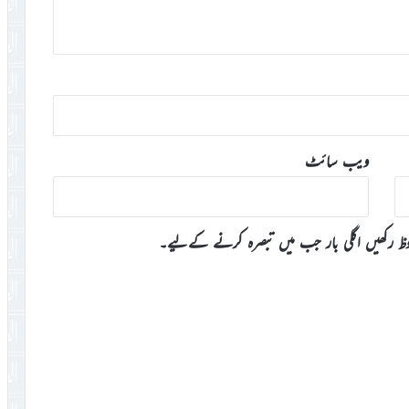
ویب‌ سائٹ
وظ رکھیں اگلی بار جب میں تبصرہ کرنے کےلیے۔