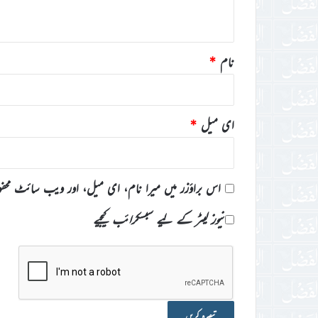
*
نام
*
ای میل
*
اس براؤزر میں میرا نام، ای میل، اور ویب سائٹ محف
نیوز لیٹر کے لیے سبسکرائب کیجیے