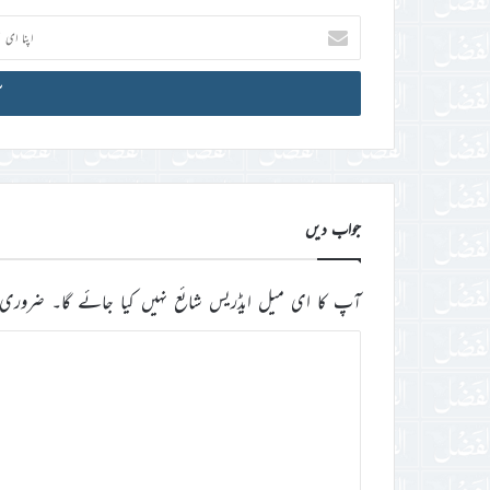
اپنا
ای
میل
آئی
ڈی
درج
کریں
جواب دیں
آپ کا ای میل ایڈریس شائع نہیں کیا جائے گا۔
ضروری 
ت
ب
ص
ر
ہ