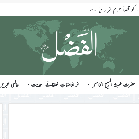
قطعاً حرام قرار دیا ہے
حضرت خلیفۃ المسیح الخامس
از افاضاتِ خلفائے احمدیت
عالمی خبریں