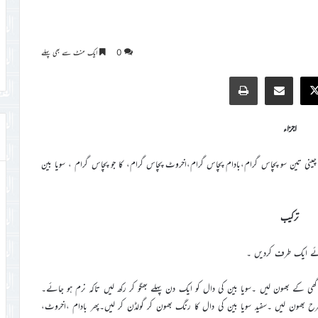
0
ایک منٹ سے بھی پہلے
Print
Share via Email
Faceb
X
اجزاء
ن چینی تین سو پچاس گرام،بادام پچاس گرام،اخروٹ پچاس گرام، کا جو پچاس گرام ، سویا بین
ترکیب
ا ئے ایک طرف کردیں ۔
گھی کے بھون لیں ۔سویا بین کی دال کو ایک دن پہلے بھگو کر رکھ لیں تاکہ نرم ہو جائے۔
ح بھون لیں ۔سفید سویا بین کی دال کا رنگ بھون کر گولڈن کر لیں۔پھر بادام ،اخروٹ،