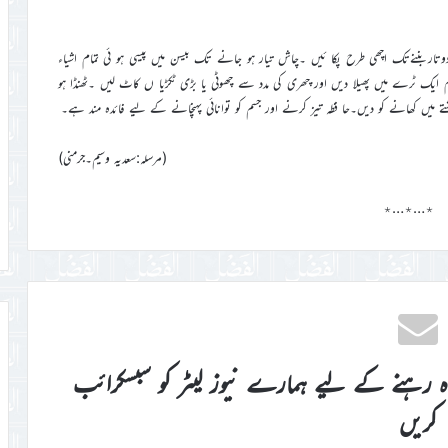
تاربننےتک اچھی طرح پکا ئیں ۔چاش تیار ہو جانے تک بیسن میں پیسی ہو ئی تمام اشیاء
یک ٹرے میں پھیلا دیں اور چھری کی مدد سے چھوٹی یا بڑی ٹکڑیا ں کاٹ لیں ۔ٹھنڈا ہو
ے میں کھانے کو دیں۔حا فظہ تیز کرنے اور جسم کو توانائی پہنچانے کے لیے فائدہ مند ہے۔
(مرسلہ:سعدیہ وسیم۔جرمنی)
٭…٭…٭
اہ رہنے کے لیے ہمارے نیوز لیٹر کو سبسکرائب
کریں