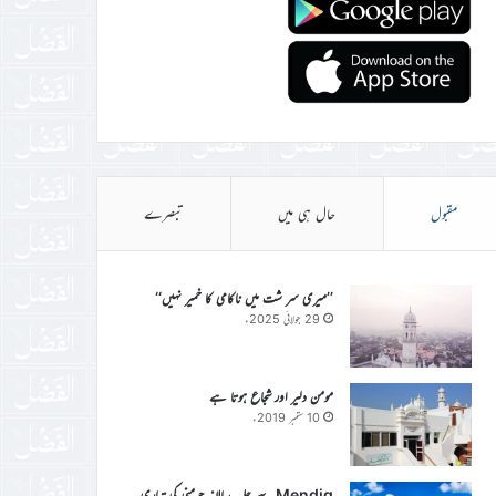
مقبول
حال ہی میں
تبصرے
’’میری سر شت میں ناکامی کا خمیر نہیں‘‘
29 جولائی 2025ء
مومن دلیر اور شجاع ہوتا ہے
10 ستمبر 2019ء
Mendig سے جلسہ سالانہ جرمنی کی تیاری