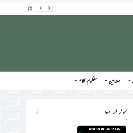
گذشتہ شمارے
مضامین
منظوم کلام
موبائل فون ایپ