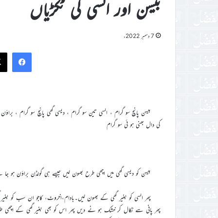
بیسن اور السی کی ٹکڑیاں
7 دسمبر 2022ء
ook
بیسن پانچ سو گرام ، السی تین سو گرام ، دیسی گھی پانچ سو گرام ، براؤ
کی دال بھنی ہو ئی سو گرام
بیسن کو دیسی گھی میں اچھی طرح بھون لیں جیسے ہی گولڈن براؤن ہو ج
پھر السی کو بغیر گھی کے بھون لیں۔بادام،اخروٹ، کاجو ان سب کو بغیر 
پھر پانی سے نکال کر خشک ہو نے دیں پھر اس کو بھی بغیر گھی کے اچھی طر