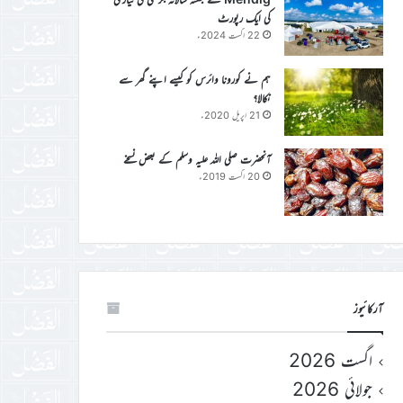
کی ایک رپورٹ
22 اگست 2024ء
ہم نے کورونا وائرس کو کیسے اپنے گھر سے
نکالا؟
21 اپریل 2020ء
آنحضرت صلی اللہ علیہ وسلم کے بعض نسخے
20 اگست 2019ء
آرکائیوز
اگست 2026
جولائی 2026