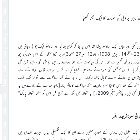
مین پر ذیل کی صورت کا ایک نقشہ کھینچا
ں گئی اور وہاں ایک سادھو بیٹھا تھا اس پر جا کر گری چنانچہ وہ سادھو ایک چو ( پنجابی میں
جلی ہوئی لکڑی کو کہتے ہیں)کی طرح ہوگیا ہوا تھا۔‘‘ (ملفوظات جلد10صفحہ 233،الحکم14؍اپریل 1908ء جلد12 نمبر27 صفحہ3)راجہ تیجا سنگھ کے اس مندرکی کچھ
بہادر ماہرفن تعمیرات تھا۔اس کی سیالکوٹ کے محلہ دھارووال میں رہائش تھی، جسے آج کل
ار کرایا۔ ا س کاکلس کئی سیرسونے سے تیار کرایا گیا۔یہ شوالہ صرف شاہی افراد کے لیے
تروں کی بجائے سونے کاپانی چڑھادیاگیا۔ اس راجہ نے قلعہ سیالکوٹ سے شوالہ تک ایک
ا سنگھ کے بعد اس کابیٹا سرداراجیت سنگھ سیالکوٹ کاحاکم بنا۔[راجہ صاحب کے بارےمیں یہ
معلومات اشفاق نیاز کی تصنیف ’’تاریخ سیالکوٹ‘‘ کے صفحات 61-63سے لی گئی ہیں۔ایڈیشن پنجم 2009ء ] یہ شوالہ جس جگہ ہے آج کل اس کو ’’محلہ شوالہ پارک‘‘
دانی معززشریف افسر
ے ایک سکول میں مدرس کے طورپر متعین رہے ان کا ایک تفصیلی بیان سیرت المہدی میں
ں بیان کرتے ہیں جوکہ بقول ان کے انہیں حضرت اقدسؑ نے خود بیان فرمائی تھیں۔وہ