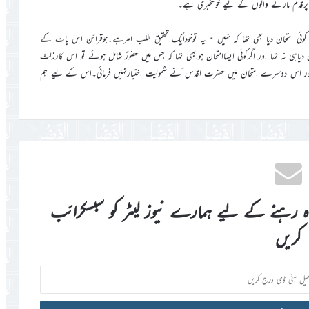
پرقدم مارنے والوں کے لیے خوشخبری ہے۔
ی امتحان دیا بھی تھا کہ نہیں ؟ یہ توخودایک تحقیق طلب امرہے۔جوقرائن اس بات کے
 دیاہی نہ تھا اور اگرکوئی ایساامتحان ہوابھی تھا کہ جس میں حضورؑ شامل ہوئے تو اس کارزلٹ
اگیا اور اس دوسرے امتحان میں حضرت اقدس ؑنے شمولیت اختیارنہیں فرمائی۔اس کے لیے ہم
اہ رہنے کے لیے ہمارے نیوز لیٹر کو سبسکرائب
کریں