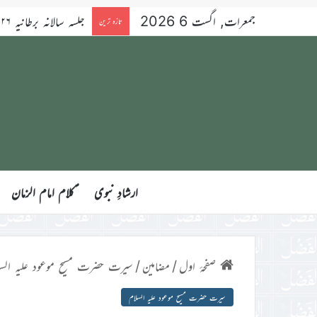
جمعرات, اگست 6 2026
تازہ ترین
ارشادِ نبوی
ؑکلام امام الزمان
صفحۂ اول
/
مضامین
/
سیرت حضرت مسیح موعود علیہ السل
سیرت حضرت مسیح موعود علیہ السلام