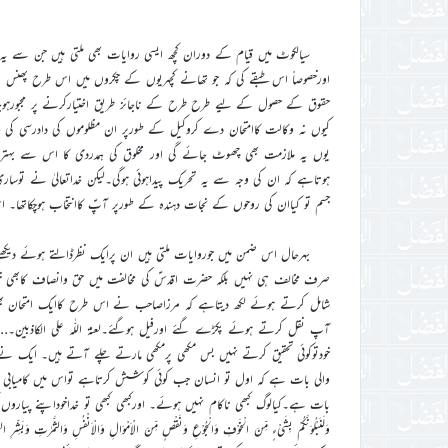
سیالکوٹ میں قیام کے دوران کچھ ایسی روایات بھی ملتی ہیں جن سے یہ 
اورخصوصاً اس طبقے کی کہ جو تھانے کچہریوں کے چکروں میں اس طرح پھنس 
حقوق کے حصول کے لیے طرح طرح کے ناجائز طریق اختیارکرنے پر مجبورہوجاتے 
کیوں نہ وکالت کاامتحان دے کروکیل کے طورپر ان مظلوموں کی دادرسی کی 
یوں یہ ملازمت بھی چھوٹ جائے گی اور مخلوق کی ہمدردی کا اس سے بہتر
ہوتاہے کہ ان کی وجہ سے یہ تحریک پیداہوئی ہوگی۔لیکن خداتعالیٰ نے توسا
جسم تو کیاان کی روحوں کے نجات دہندہ کے طورپر آپؑ کاانتخاب ہوچکاتھا
بہرحال اس ضمن میں جوروایات ملتی ہیں ان پرایک نظرڈالتے ہوئے دیکھتے ہی
صرف مخالف ہی نہیں بلکہ حضرت اقدسؑ کی مخالفت میں حق وانصاف کابھی خون 
شامل کرتے ہوئے لکھ دیتاہے کہ مرزاصاحب نے اس طرح کاایک امتحان بھی د
خودتوکوئی تحقیق کرتے نہیں بس مکھی پرمکھی مارتے چلے آتے ہیں۔ ایک نے 
والی بات ہے کہ اول تو انسان جب کوئی کوشش کرتاہے تواس میں کامیابی اور 
بات ہے۔کیالوگ کبھی ناکام نہیں ہوئے۔ اورکبھی کبھی تو خداخوداپنے پیاروں
وَلَنَبْلُوَنَّكُمْ بِشَيْءٍ مِّنَ الْخَوْفِ وَالْجُوْعِ وَنَقْصٍ مِّنَ الْاَمْوَالِ وَالْاَنْفُسِ 