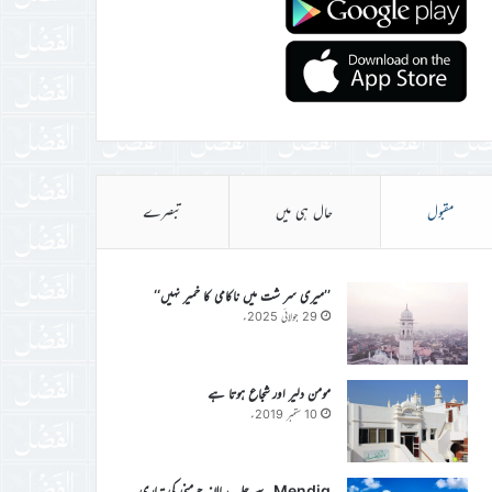
مقبول
حال ہی میں
تبصرے
’’میری سر شت میں ناکامی کا خمیر نہیں‘‘
29 جولائی 2025ء
مومن دلیر اور شجاع ہوتا ہے
10 ستمبر 2019ء
Mendig سے جلسہ سالانہ جرمنی کی تیاری