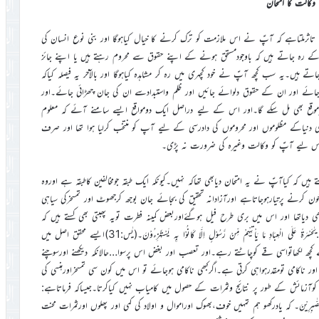
وکالت کا امتحان
تاثرملتاہے کہ آپؑ نے اس ملازمت کو ترک کرنے کا خیال کیاہوگا اور بنی نوع انسان کی
کے رہ جاتے ہیں کہ باوجودمستحق ہونے کے اپنے حقوق سے محروم رہتے ہیں یا اپنے جائز
ہیں۔یہ سب کچھ آپؑ نے خود کچہری میں رہ کر مشاہدہ کیاہوگا اور بالآخر یہ فیصلہ کیاکہ
جائے اور ان کے حقوق دلوائے جائیں اور ظلم واستبدادسے ان کی جان چھڑائی جائے۔اور
موقع بھی مل سکے گا۔اور اس کے لیے دراصل ایک دومواقع ایسے سامنے آئے کہ معلوم
ری دنیاکے مظلوموں اور محروموں کی دادرسی کے لیے آپ کو منتخب کرلیا ہوا تھا اور صرف
۔ اس لیے آپؑ کو وکالت وغیرہ کی ضرورت نہ پڑی۔
ں کہ کیاآپؑ نے یہ امتحان دیابھی تھاکہ نہیں۔کیونکہ ایک طبقہ جومخالفین کاطبقہ ہے اوروہ
کرنے پرتیارہوجاتاہے اورآزادانہ تحقیق کی بجائے جان بوجھ کرجھوٹ اور تمسخرکی سیاہی
یاتھا اور اس میں بری طرح فیل ہوگئےاوربعض کمینہ فطرت تویہ پھبتی بھی کستے ہیں کہ
آپ نقل کرتے ہوئے پکڑے گئے اورفیل ہوگئے۔لعنۃ اللّٰہ علی الکاذبین۔…يٰحَسْرَةً عَلَى الْعِبَادِ مَا يَاْتِيْهِمْ مِّنْ رَّسُوْلٍ اِلَّا كَانُوْا بِهٖ يَسْتَهْزِءُوْنَ۔(یٰس:31)ایسے محقق اصل میں
کچھ لکھاتواسی قے کوچاٹتے رہے۔اور تعصب اور بغض اس پرسوا…حالانکہ دیکھنے اورسوچنے
ناکامی تومقدرہواہی کرتی ہے۔اگرکبھی ناکامی ہوجائے تو اس میں کون سی تمسخراورہنسی کی
 کوآزمائش کے طور پر نتائج وثمرات کے حصول میں کامیاب نہیں کیاکرتا۔جیساکہ فرماتاہے:
وَالثَّمَرٰتِ وَبَشِّرِ الصّٰبِرِيْنَ۔ کہ یادرکھو ہم تمہیں خوف،بھوک اوراموال و اولاد کی کمی اور پھلوں اورثمرات محنت