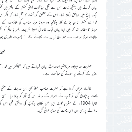
بیان کرتے ہیں :’’کچھ مدّت اس سے قبل سیالکوٹ ڈپٹی کمشنر کے دفتر میں کل
ایک باغ میں رہائش رکھتا تھا۔ اس کے متعلق گورنمنٹ کا حکم تھا۔ کہ اگر اس 
تو اسے کمشنر بنا دیا جائے گا۔ چنانچہ وہ مرہٹہ مرزا صاحب کی ملازمت کے ا
مرہٹہ کا مطالبہ تھا کہ مَیں اپنا بیان ایک خاندانی معزز شریف افسر یا حاکم
حالات مرزا صاحب نے خود اپنی زبان سے سُنائے تھے۔‘‘ (سیرت المہدی جلد او
بغیر
حضرت صاحبزادہ مرزابشیراحمدصاحبؓ بیان فرماتے ہیں کہ ’’ڈاکٹر میر محمد 
منڈیر کے کوٹھے پر سونے کی ممانعت ہے۔
خاکسار عرض کرتا ہے کہ حضرت صاحب عملاً بھی اس حدیث کے سختی کے سا
غالباً 1904ء کے سفرسیالکوٹ میں جس مکان پرآپؑ کی رہائش تھی 
بدلوانے پراسی دن اس چھت کی منڈیربنوائی گئی۔