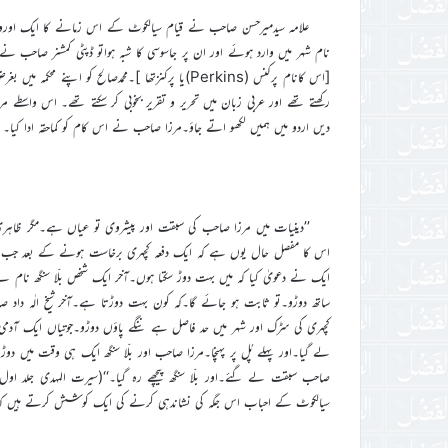
علامہ سیدمیرحسن صاحب نے قیام سیالکوٹ کے اس زمانے کا ایک اورواقع
نام شہر میں وارد ہوئے اور ان پر جاسوسی کا شبہ ہواتو ڈپٹی کمشنر صاحب نے
[اس کانام پرکنس (Perkins)یا پرکنزتھا ]۔محمدصالح ک
رکھتے تھے اور عربی زبان میں تحریر و تقریر بخوبی کر سکتے تھے۔ اس واسطے 
دیں اردو میں ہمیں لکھو اتے جاؤ۔مرزا صاحب نے اس کام کو کماحقہ ادا کیا۔ آپ
’’دینیات میں مرزا صاحب کی سبقت اور پیشروی تو عیاں ہے۔مگر ظاہ
اس کا مفصل حال یوں ہے کہ ایک دفعہ کچہری برخاست ہونے کے بعد جب اہلکا
ایک نے دعویٰ کیا کہ میں بہت دوڑ سکتا ہوں۔آخر ایک شخص بلّا سنگھ نا
ساتھ دوڑو۔تو ثابت ہو جائے گا۔کہ کون بہت دوڑتا ہے۔آخر شیخ الٰہ داد
کچہری کی سڑک اور شہر میں حد فاصل ہے ننگے پاوٴں دوڑو۔جوتیاں ایک آدم
لے گیا۔اور پہلے پُل پر پہنچا۔مرزا صاحب اور بلّا سنگھ ایک ہی وقت میں دوڑے
سیالکوٹ کے احباب اس جگہ کی نشاندہی کرنے کی ایک کوشش کرتے ہیں کہ و