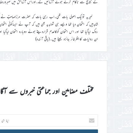
کے نتائج سے ناکام کرتے ہوئے آزمائیں گے۔اوراس آزمائش میں صبرورضا
خیریہ توایک اصولی بات تھی۔اب رہی بات کہ حضرت مرزاصاحبؑ نے کوئ
شاہدہیں کہ امتحان دیا تھا ویسے ہی شواہدیہ بھی ہیں کہ آپ نے ایساکوئی امتحان
روک لیاگیا تھا اور اس امتحان کوکالعدم قراردیتے ہوئے دوبارہ امتحان لی
ان روایات کابنظرغائر جائزہ لیتے ہیں۔(باقی آئندہ)
مختلف مضامین اور جماعتی خبروں سے آگ
اپنا
ای
میل