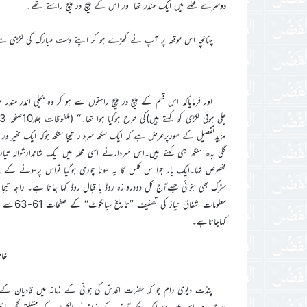
دوسرے محلے میں ایک مندر تھا اور اس کے پیچ در پیچ راستے تھے۔
چنانچہ اس موقعہ پر آپ نے کھڑے ہو کر اپنے دست مبارک کی لکڑی سے ز
اور فرمایاکہ اس قسم کے پیچ در پیچ راستوں سے ہو کر وہ بجلی اندر مندر می
مزیدتفصیل کے طورپرعرض ہے کہ ایک سکھ سردار تیجا سنگھ جوکہ ایک مخیراور 
گلی بدھ سنگھ بھی کہتے ہیں۔اس سردارنے اسی محلہ میں ایک شاندارشوالہ تی
مخصوص تھا۔ایک بار جوا س کلس کا یہ سونا چوری ہوگیا تواس پرسونے کے پ
سڑک بھی بنوائی جسےآج کل دودروازہ روڈ یااقبال روڈ کہا جاتا ہے۔ راجہ تیج
کہاجاتاہے۔
خان
پنڈت دیوی رام جو کہ حضرت اقدسؑ کی جوانی کے زمانہ میں قادیان ک
درج ہے اس میں وہ ایک جگہ آپؑ کے زمانہ ٔسیالکوٹ کے متعلق کچھ باتی