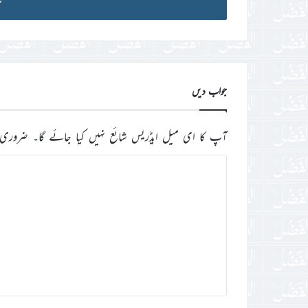
آئی
ڈی
درج
کریں
جواب دیں
آپ کا ای میل ایڈریس شائع نہیں کیا جائے گا۔
ضروری 
ت
ب
ص
ر
ہ
*