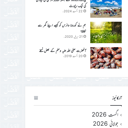
کی ایک رپورٹ
22 اگست 2024ء
ہم نے کورونا وائرس کو کیسے اپنے گھر سے
نکالا؟
21 اپریل 2020ء
آنحضرت صلی اللہ علیہ وسلم کے بعض نسخے
20 اگست 2019ء
آرکائیوز
اگست 2026
جولائی 2026