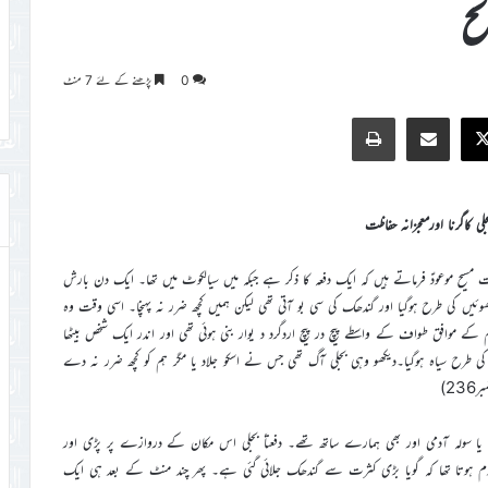
نح
0
پڑھنے کے لئے 7 منٹ
Print
Share via Email
Faceb
X
جلی کاگرنا اورمعجزانہ حفاظت
مسیح موعودؑ فرماتے ہیں کہ ایک دفعہ کا ذکر ہے جبکہ میں سیالکوٹ میں تھا۔ ایک دن بارش
دھوئیں کی طرح ہوگیا اور گندھک کی سی بو آتی تھی لیکن ہمیں کچھ ضرر نہ پہنچا۔ اسی وقت وہ
م کے موافق طواف کے واسطے پیچ در پیچ اردگرد د یوار بنی ہوئی تھی اور اندر ایک شخص بیٹھا
 کی طرح سیاہ ہوگیا۔دیکھو وہی بجلی آگ تھی جس نے اسکو جلاد یا مگر ہم کو کچھ ضرر نہ دے
2)
ہ یا سولہ آدمی اور بھی ہمارے ساتھ تھے۔ دفعتاً بجلی اس مکان کے دروازے پر پڑی اور
لوم ہوتا تھا کہ گویا بڑی کثرت سے گندھک جلائی گئی ہے۔ پھر چند منٹ کے بعد ہی ایک