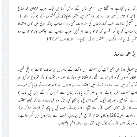
ہ بیان کیاہے وہ لکھتے ہیں :’’اسی سال کے اوائل گرما میں ایک عرب نوجوان محمد صالح
 (جن کا نام پرکسن تھا۔اور پھر وہ آخر میں کمشنر راولپنڈی کی کمشنری کے ہوگئے تھے۔)۔
و اپنے محکمہ میں بغرض تفتیش حالات طلب کیا۔ترجمان کی ضرورت تھی۔مرزا صاحب چونکہ عربی میں کامل استعداد
مرزا صاحب کو بلا کر حکم دیا کہ جو جو بات ہم کہیں عرب صاحب سے پوچھو۔اور جو جواب وہ
 کی لیاقت لوگوں پر منکشف ہو ئی۔‘‘(حیات احمدؑ جلداول صفحہ92)
بَلاَّ سنگھ سے دوڑ
ری جسمانی دوڑ میں بھی آپؑ کی سبقت اس وقت کے حاضرین پر صاف ثابت ہو چکی تھی۔
ر گھروں کو واپس ہونے لگے۔تو اتفاقاً تیز دوڑنے اور مسابقت کا ذکر شروع ہو گیا۔ہر
م نے کہا۔کہ میں سب سے دوڑنے میں سبقت لے جاتا ہوں۔مرزا صاحب نے فرمایا کہ میرے
 صاحب منصف مقرر ہوئے اور یہ امر قرار پایا۔کہ یہاں سے شروع کر کے اس پُل تک جو
ی نے اٹھا لیں۔اورپہلے ایک شخص اس پُل پر بھیجا گیا۔تاکہ وہ شہادت دے کہ کون سبقت
 اور باقی آدمی معمولی رفتار سے پیچھے روانہ ہوئے۔ جب پُل پر پہنچے تو ثابت ہوا کہ مرزا
صاحب سبقت لے گئے۔اور بلّا سنگھ پیچھے رہ گیا۔‘‘(سیرت المہدی جلد اول روایت نمبر280)دوڑکایہ مقام توآج کل چاروں طرف سے بازاروں میں گھراہواہے۔
ہ جگہ اس بازارکے چوک میں بنتی ہے۔واللہ اعلم بالصواب