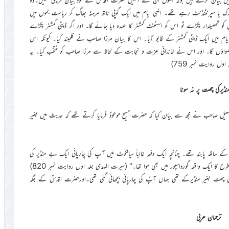
رک یا سپرنٹنڈنٹ رہے تھے۔ انہی ایام میں ایک گوپی ناتھ مرہٹہ بھاگ کر ریاست جموں میں
کو تحصیلدار پکڑے تو اس کو اسسٹنٹ کمشنر کا عہدہ دیا جائے گا۔ اور اگر ڈپٹی کمشنر پکڑے
یام میں ایک ڈپٹی کمشنر کے قابو آیا۔ اس کا بیان مرزا صاحب نے قلمبند کیا۔ کیونکہ اس
 کو لکھواؤں گا۔ اور اس نے خاندانی عزت و نجابت کے لحاظ سے مرزا صاحب کو منتخب کیا۔ یہ
ل روایت نمبر 759)
منڈیرکی چھت پر نہ سونا
اسمٰعیل صاحب نے مجھ سے بیان کیا کہ حضرت مسیح موعودؑ فرمایا کرتے تھے کہ حدیث میں بغیر
تھ پابند تھے۔ چنانچہ ایک دفعہ غالباً سیالکوٹ میں آپ کی چارپائی ایک بے منڈیر کی
چھت پر بچھائی گئی تو آپ نے اصرار کے ساتھ اس کی جگہ کو بدلوا دیا۔ اسی طرح کا ایک واقعہ گورداسپور میں بھی ہوا تھا۔‘‘ (سیرت المہدی جلد اول روایت نمبر 820)
اس کی چھت بغیر منڈیرکے تھی جہاں آپؑ کی چارپائی بچھائی گئی تھی۔اورحضرت اقدسؑ کے جگہ
ترجمان عربی