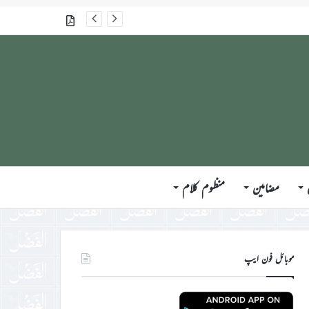
جلسہ سالانہ برطانیہ ۲۰۲۶ء کے موقع پر حضورِ انور ایّدہ الله تعالیٰ بنصرہ العزیز کی مختلف ممالک کے وفود، مہمانان ، نَو مبائعین اور نمائندگان سے ملاقاتوں اور بصیرت افروز راہنمائی کا مختصر اجمالی خاکہ
گذشتہ شمارے
مضامین
منظوم کلام
موبائل فون ایپ