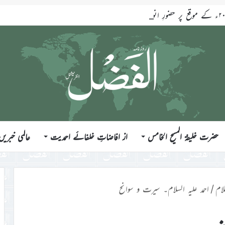
حضرت خلیفۃ المسیح الخامس
از افاضاتِ خلفائے احمدیت
عالمی خبریں
ام
/
احمد علیہ السلام۔ سیرت و سوانح