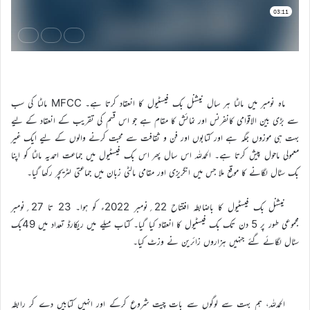
ماہ نومبر میں مالٹا ہر سال نیشنل بک فیسٹیول کا انعقاد کرتا ہے۔ MFCC مالٹا کی سب
سے بڑی بین الاقوامی کانفرنس اور نمائش کا مقام ہے جو اس قسم کی تقریب کے انعقاد کے لیے
بہت ہی موزوں جگہ ہے اور کتابوں اور فن و ثقافت سے محبت کرنے والوں کے لیے ایک غیر
معمولی ماحول پیش کرتا ہے۔ الحمدللہ اس سال پھر اس بک فیسٹیول میں جماعت احمدیہ مالٹا کو اپنا
بک سٹال لگانے کا موقع ملا جس میں انگریزی اور مقامی مالٹی زبان میں جماعتی لٹریچر رکھا گیا۔
نیشنل بک فیسٹیول کا باضابطہ افتتاح 22؍نومبر 2022ء کو ہوا۔ 23 تا 27؍نومبر
مجموعی طور پر 5 دن تک بک فیسٹیول کا انعقاد کیا گیا۔ کتاب میلے میں ریکارڈ تعداد میں 49بک
سٹال لگائے گئے جنہیں ہزاروں زائرین نے وزٹ کیا۔
الحمدللہ، ہم بہت سے لوگوں سے بات چیت شروع کرکے اور انہیں کتابیں دے کر رابطہ