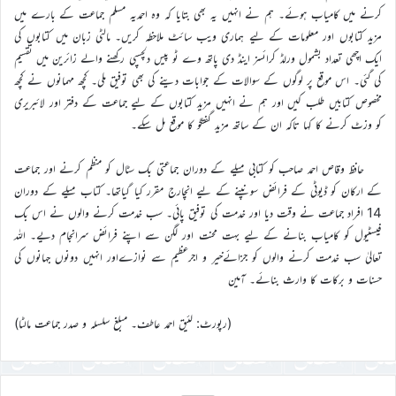
کرنے میں کامیاب ہوئے۔ ہم نے انہیں یہ بھی بتایا کہ وہ احمدیہ مسلم جماعت کے بارے میں
مزید کتابوں اور معلومات کے لیے ہماری ویب سائٹ ملاحظہ کریں۔ مالٹی زبان میں کتابوں کی
ایک اچھی تعداد بشمول ورلڈ کرائسز اینڈ دی پاتھ وے ٹو پیس دلچسپی رکھنے والے زائرین میں تقسیم
کی گئی۔ اس موقع پر لوگوں کے سوالات کے جوابات دینے کی بھی توفیق ملی۔ کچھ مہمانوں نے کچھ
مخصوص کتابیں طلب کیں اور ہم نے انہیں مزید کتابوں کے لیے جماعت کے دفتر اور لائبریری
کو وزٹ کرنے کا کہا تاکہ ان کے ساتھ مزید گفتگو کا موقع مل سکے۔
حافظ وقاص احمد صاحب کو کتابی میلے کے دوران جماعتی بک سٹال کو منظم کرنے اور جماعت
کے ارکان کو ڈیوٹی کے فرائض سونپنے کے لیے انچارج مقرر کیا گیاتھا۔ کتاب میلے کے دوران
14 افراد جماعت نے وقت دیا اور خدمت کی توفیق پائی۔ سب خدمت کرنے والوں نے اس بک
فیسٹیول کو کامیاب بنانے کے لیے بہت محنت اور لگن سے اپنے فرائض سرانجام دیے۔ اللہ
تعالیٰ سب خدمت کرنے والوں کو جزائےخیر و اجرعظیم سے نوازےاور انہیں دونوں جہانوں کی
حسنات و برکات کا وارث بنائے۔ آمین
(رپورٹ: لئیق احمد عاطف۔ مبلغ سلسلہ و صدر جماعت مالٹا)