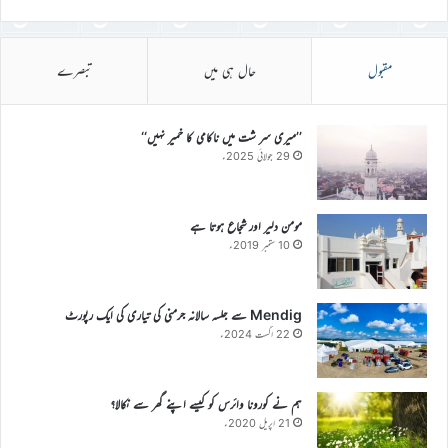
مقبول
حال ہی میں
تبصرے
’’میری سر شت میں ناکامی کا خمیر نہیں‘‘
29 جولائی 2025ء
مومن دلیر اور شجاع ہوتا ہے
10 ستمبر 2019ء
Mendig سے جلسہ سالانہ جرمنی کی تیاری کی ایک رپورٹ
22 اگست 2024ء
ہم نے کورونا وائرس کو کیسے اپنے گھر سے نکالا؟
21 اپریل 2020ء