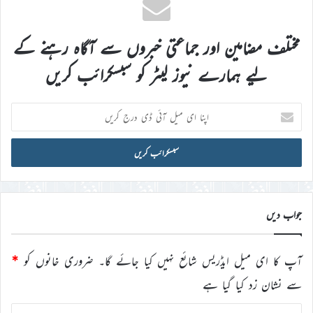
مختلف مضامین اور جماعتی خبروں سے آگاہ رہنے کے
لیے ہمارے نیوز لیٹر کو سبسکرائب کریں
اپنا
ای
میل
آئی
ڈی
درج
کریں
جواب دیں
آپ کا ای میل ایڈریس شائع نہیں کیا جائے گا۔
ضروری خانوں کو
*
سے نشان زد کیا گیا ہے