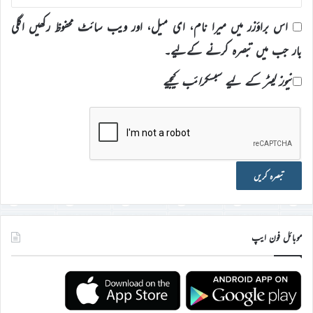
اس براؤزر میں میرا نام، ای میل، اور ویب سائٹ محفوظ رکھیں اگلی
بار جب میں تبصرہ کرنے کےلیے۔
نیوز لیٹر کے لیے سبسکرائب کیجیے
موبائل فون ایپ