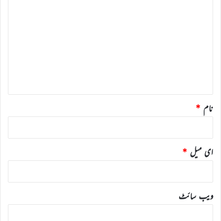
ت
ب
ص
ر
ہ
*
نام
*
ای میل
*
ویب‌ سائٹ