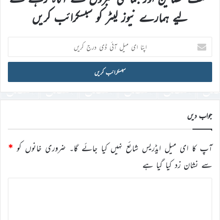
لیے ہمارے نیوز لیٹر کو سبسکرائب کریں
اپنا
ای
میل
آئی
ڈی
درج
کریں
جواب دیں
آپ کا ای میل ایڈریس شائع نہیں کیا جائے گا۔
ضروری خانوں کو
*
سے نشان زد کیا گیا ہے
ت
ب
ص