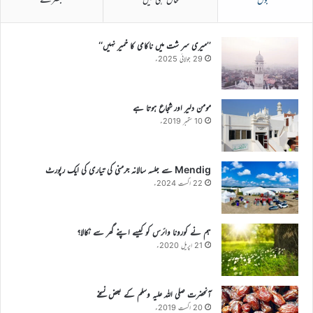
’’میری سر شت میں ناکامی کا خمیر نہیں‘‘
29 جولائی 2025ء
مومن دلیر اور شجاع ہوتا ہے
10 ستمبر 2019ء
Mendig سے جلسہ سالانہ جرمنی کی تیاری کی ایک رپورٹ
22 اگست 2024ء
ہم نے کورونا وائرس کو کیسے اپنے گھر سے نکالا؟
21 اپریل 2020ء
آنحضرت صلی اللہ علیہ وسلم کے بعض نسخے
20 اگست 2019ء