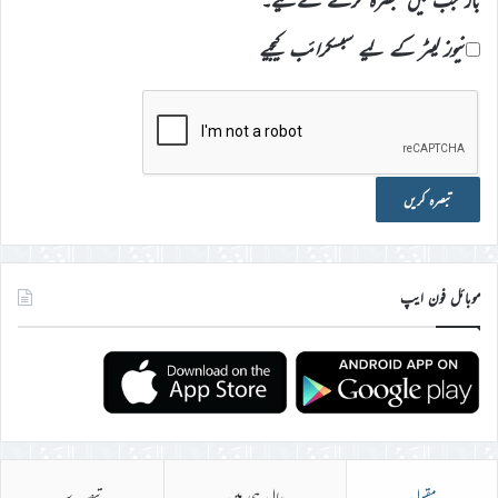
بار جب میں تبصرہ کرنے کےلیے۔
نیوز لیٹر کے لیے سبسکرائب کیجیے
موبائل فون ایپ
مقبول
حال ہی میں
تبصرے