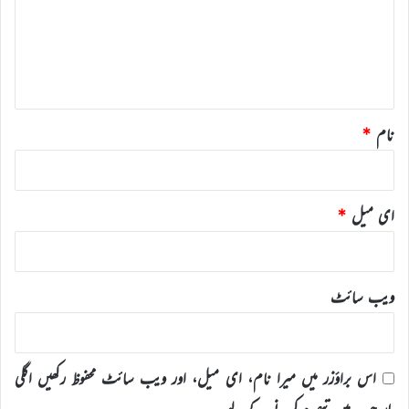
ر
ہ
*
نام
*
ای میل
*
ویب‌ سائٹ
اس براؤزر میں میرا نام، ای میل، اور ویب سائٹ محفوظ رکھیں اگلی