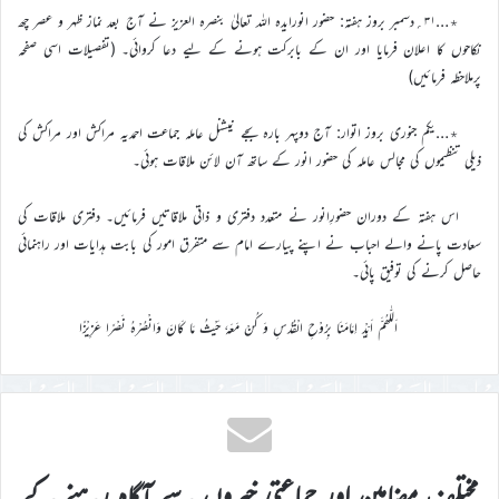
٭…۳۱؍دسمبر بروز ہفتہ: حضور انورایدہ اللہ تعالیٰ بنصرہ العزیز نے آج بعد نماز ظہر و عصر چھ
نکاحوں کا اعلان فرمایا اور ان کے بابرکت ہونے کے لیے دعا کروائی۔ (تفصیلات اسی صفحہ
پرملاحظہ فرمائیں)
٭…یکم جنوری بروز اتوار: آج دوپہر بارہ بجے نیشنل عاملہ جماعت احمدیہ مراکش اور مراکش کی
ذیلی تنظیموں کی مجالس عاملہ کی حضور انور کے ساتھ آن لائن ملاقات ہوئی۔
اس ہفتہ کے دوران حضورِانور نے متعدد دفتری و ذاتی ملاقاتیں فرمائیں۔ دفتری ملاقات کی
سعادت پانے والے احباب نے اپنے پیارے امام سے متفرق امور کی بابت ہدایات اور راہنمائی
حاصل کرنے کی توفیق پائی۔
اَللّٰھُمَّ اَیِّدْ اِمَامَنَا بِرُوْحِ الْقُدُسِ وَ کُنْ مَعَہٗ حَیْثُ مَا کَانَ وَانْصُرْہُ نَصْرًا عَزِیْزًا
مختلف مضامین اور جماعتی خبروں سے آگاہ رہنے کے