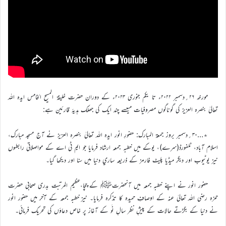
مورخہ ۲۶؍دسمبر ۲۰۲۲ء تا یکم جنوری ۲۰۲۳ء کے دوران حضرت خليفۃ المسيح الخامس ايدہ اللہ
تعاليٰ بنصرہ العزيز کي گوناگوں مصروفيات میںسے چند ايک کی جھلک ہديۂ قارئين ہے:
٭…۳۰؍دسمبر بروز جمعۃ المبارک: حضورِ انور ايدہ اللہ تعاليٰ بنصرہ العزیز نے آج مسجد مبارک،
اسلام آباد، ٹلفورڈ(سرے)، یوکے ميں خطبہ جمعہ ارشاد فرمايا جو ايم ٹي اے کے مواصلاتي رابطوں
نيز يوٹيوب اور ديگر ميڈيا پليٹ فارمز کے ذريعہ ساري دنيا ميں سنا اور ديکھا گيا۔
حضور انور نے اپنے خطبہ جمعہ میں آنحضرتﷺ کے چچا،عظیم المرتبت بدری صحابی حضرت
حمزہ رضی اللہ تعالیٰ عنہ کے اوصافِ حمیدہ کا تذکرہ فرمایا۔ نیز خطبہ جمعہ کے آخر میں حضور انور
نے دنیا کے بگڑتے حالات کے پیشِ نظر سالِ نَو کے آغاز پر خاص دعاؤں کی تحریک فرمائی۔