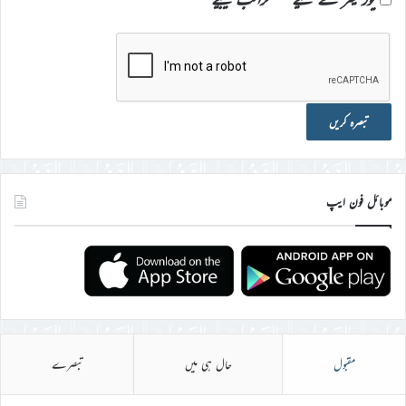
موبائل فون ایپ
مقبول
حال ہی میں
تبصرے