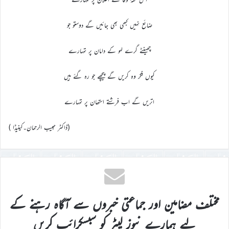
ضائع نہیں کبھی بھی جائیں گے دوستو جو
چھینٹے گرے لہو کے دامان پر تمہارے
کیوں فکر وہ کریں گے پیچھے جو رہ گئے ہیں
اتریں گے اب فرشتے استھان پر تمہارے
(ڈاکٹر حبیب الرحمان۔کینیڈا )
مختلف مضامین اور جماعتی خبروں سے آگاہ رہنے کے
لیے ہمارے نیوز لیٹر کو سبسکرائب کریں