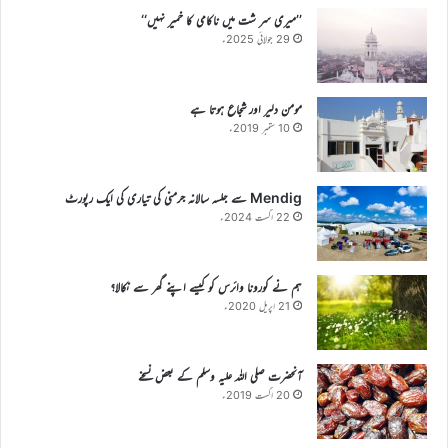
’’میری سر شت میں ناکامی کا خمیر نہیں‘‘
29 جولائی 2025ء
مومن دلیر اور شجاع ہوتا ہے
10 ستمبر 2019ء
Mendig سے جلسہ سالانہ جرمنی کی تیاری کی ایک رپورٹ
22 اگست 2024ء
ہم نے کورونا وائرس کو کیسے اپنے گھر سے نکالا؟
21 اپریل 2020ء
آنحضرت صلی اللہ علیہ وسلم کے بعض نسخے
20 اگست 2019ء