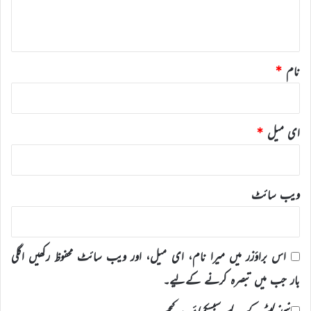
ہ
*
نام
*
ای میل
*
ویب‌ سائٹ
اس براؤزر میں میرا نام، ای میل، اور ویب سائٹ محفوظ رکھیں اگلی
بار جب میں تبصرہ کرنے کےلیے۔
نیوز لیٹر کے لیے سبسکرائب کیجیے