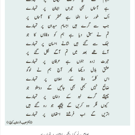
اوہام نے کیا رشک ایقان پر تمہارے