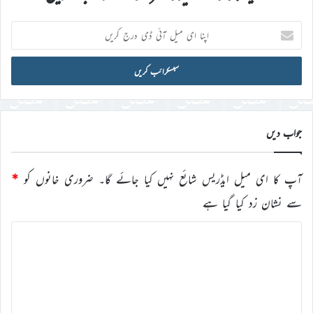
اپنا
ای
میل
آئی
ڈی
درج
کریں
جواب دیں
آپ کا ای میل ایڈریس شائع نہیں کیا جائے گا۔
ضروری خانوں کو
*
سے نشان زد کیا گیا ہے
ت
ب
ص
ر