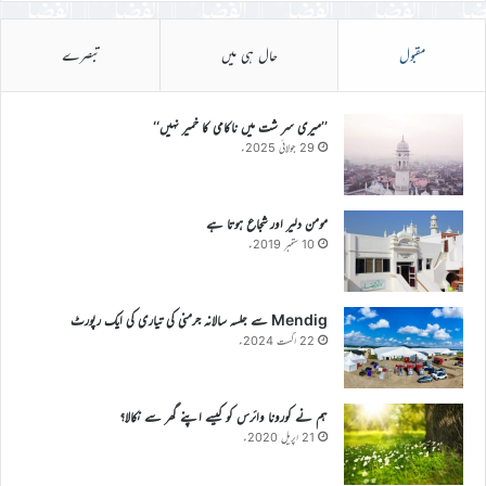
مقبول
حال ہی میں
تبصرے
’’میری سر شت میں ناکامی کا خمیر نہیں‘‘
29 جولائی 2025ء
مومن دلیر اور شجاع ہوتا ہے
10 ستمبر 2019ء
Mendig سے جلسہ سالانہ جرمنی کی تیاری کی ایک رپورٹ
22 اگست 2024ء
ہم نے کورونا وائرس کو کیسے اپنے گھر سے نکالا؟
21 اپریل 2020ء