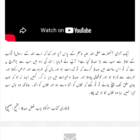
ایک آدمی آنحضرت صلی اللہ علیہ وسلم کے پاس آیا اور کہا کہ اے اللہ کے رسول! ثواب
کے لحاظ سے سب سے بڑا صدقہ کیا ہے؟ آپؐ نے فرمایا : اللہ کی راہ میں سب سے بڑاخرچ یہ
ہے کہ تو اس حالت میں صدقہ کرے کہ تو تندرست ہو اور مال کی ضرورت اور حرص رکھتا ہو۔
غربت سے ڈرتا ہو اور خوشحالی چاہتا ہو۔ صدقہ و خیرات میں دیر نہ کر۔ کہیں ایسا نہ ہو کہ جب
جان حلق تک پہنچ جائے تو تُو کہے کہ فلاں کو اتنا دے دو اور فلاں کو اتنا۔ حالانکہ وہ مال اب
تیرا نہیں رہا وہ فلاں کا ہو ہی چکا۔
(بخاری کتاب الزکوٰۃ باب فضل صدقۃ الشحیح الصحیح)