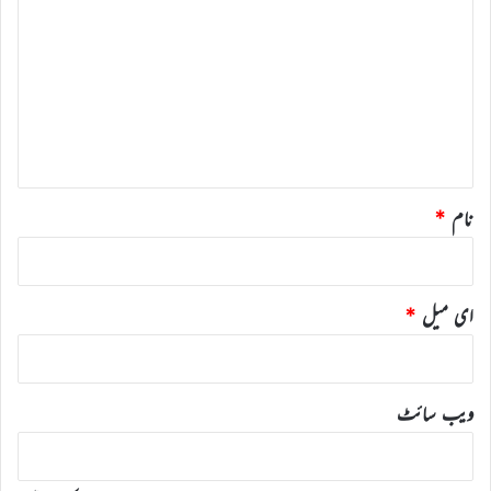
ب
ص
ر
ہ
*
نام
*
ای میل
*
ویب‌ سائٹ