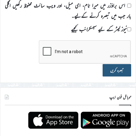
اس براؤزر میں میرا نام، ای میل، اور ویب سائٹ محفوظ رکھیں اگلی
بار جب میں تبصرہ کرنے کےلیے۔
نیوز لیٹر کے لیے سبسکرائب کیجیے
موبائل فون ایپ