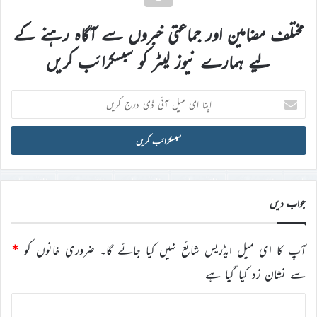
مختلف مضامین اور جماعتی خبروں سے آگاہ رہنے کے
لیے ہمارے نیوز لیٹر کو سبسکرائب کریں
اپنا
ای
میل
آئی
ڈی
درج
کریں
جواب دیں
آپ کا ای میل ایڈریس شائع نہیں کیا جائے گا۔
ضروری خانوں کو
*
سے نشان زد کیا گیا ہے
ت