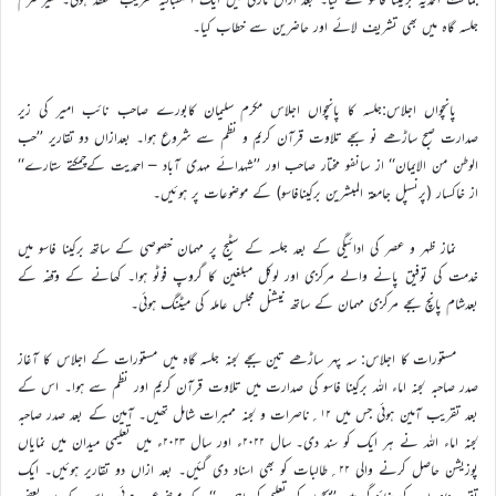
جلسہ گاہ میں بھی تشریف لائے اور حاضرین سے خطاب کیا۔
پانچواں اجلاس:جلسہ کا پانچواں اجلاس مکرم سلیمان کابورے صاحب نائب امیر کی زیر
صدارت صبح ساڑھے نو بجے تلاوت قرآن کریم و نظم سے شروع ہوا۔ بعدازاں دو تقاریر ’’حب
الوطن من الایمان‘‘ از سانفو مختار صاحب اور ’’شہدائے مہدی آباد – احمدیت کےچمکتے ستارے‘‘
از خاکسار (پرنسپل جامعۃ المبشرین برکینافاسو) کے موضوعات پر ہوئیں۔
نماز ظہر و عصر کی ادائیگی کے بعد جلسہ کے سٹیج پر مہمان خصوصی کے ساتھ برکینا فاسو میں
خدمت کی توفیق پانے والے مرکزی اور لوکل مبلغین کا گروپ فوٹو ہوا۔ کھانے کے وقفہ کے
بعدشام پانچ بجے مرکزی مہمان کے ساتھ نیشنل مجلس عاملہ کی میٹنگ ہوئی۔
مستورات کا اجلاس: سہ پہر ساڑھے تین بجے لجنہ جلسہ گاہ میں مستورات کے اجلاس کا آغاز
صدر صاحبہ لجنہ اماء اللہ برکینا فاسو کی صدارت میں تلاوت قرآن کریم اور نظم سے ہوا۔ اس کے
بعد تقریب آمین ہوئی جس میں ۱۲؍ناصرات و لجنہ ممبرات شامل تھیں۔ آمین کے بعد صدر صاحبہ
لجنہ اماء اللہ نے ہر ایک کو سند دی۔ سال ۲۰۲۲ء اور سال ۲۰۲۳ء میں تعلیمی میدان میں نمایاں
پوزیشن حاصل کرنے والی ۲۲؍طالبات کو بھی اسناد دی گئیں۔ بعد ازاں دو تقاریر ہوئیں۔ ایک