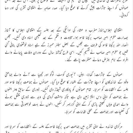
تقریر ناصرات کی نمائندگی میں ’’بچیوں کی تعلیم کی اہمیت‘‘ کے موضوع پر ہوئی۔ اس کے بعد بعض
مہمانوں کو اپنے تاثرات پیش کرنے کا موقع دیا گیا۔ صدر صاحبہ نے اختتامی تقریر کی اور دعا
کروائی۔
اختتامی اجلاس:نماز مغرب و عشاء کی ادائیگی کے بعد جلسہ کے اختتامی اجلاس کا آغاز
بصدارت مکرم امیر صاحب برکینا فاسو ہوا۔تلاوت و نظم کے بعد تعلیمی اسناد دی گئیں۔ مجلس
انصار اللہ برکینا فاسو کی طرف سے مجلس کے بعض سینئر ممبرز کے لیے اسناد خوشنودی بنائی گئی
تھیں جو مکرم امیر صاحب نےتقسیم کیں۔ اسی طرح گذشتہ سال کے دوران وفات پاجانے والے
افراد کے نام بغرض دعائے مغفرت پڑھے گئے۔
مہمانوں کے تاثرات: گھانا، بینن، آئیوری کوسٹ، ٹوگو اور گیمبیا سے آنے والے جماعتی
وفود کے نمائندگان کو اپنے تاثرات کے اظہار کا موقع دیا گیا۔ مہمانوں نے جماعت برکینا فاسو اور
جلسہ کے انتظامات کو سراہا۔ تمام مہمانوں کو یادگاری شیلڈز دی گئیں۔ ڈوری کے سابق میئر جنہوں
نے جماعت کو اپنی دس ایکڑ زمین دی ہے تاکہ دہشت گردی کی وجہ سے ڈوری منتقل ہونے
والے احمدی وہاں کھیتی باڑی کر کے اپنی گزربسر کر سکیں، انہوں نے بہت خوبصورتی سے جماعت
کی تعلیمات اور جماعت کے عملی اقدامات کو سراہا۔
مرکزی نمائندہ نے اپنی تقریر میں جماعت احمدیہ برکینا فاسوکے جلسہ کے انتظامات کو سراہا اور