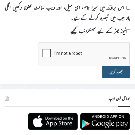
اس براؤزر میں میرا نام، ای میل، اور ویب سائٹ محفوظ رکھیں اگلی
بار جب میں تبصرہ کرنے کےلیے۔
نیوز لیٹر کے لیے سبسکرائب کیجیے
موبائل فون ایپ