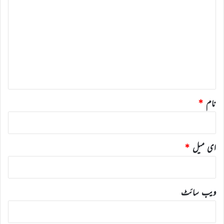
ب
ص
ر
ہ
*
نام
*
ای میل
*
ویب‌ سائٹ