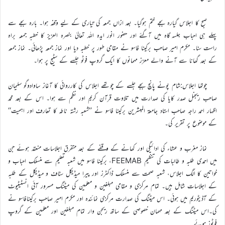
صبح کا اجلاس گیارہ بجے ختم ہوگیا۔ بعد ازاں جمعہ کی تیاری کے لیے وقفہ ہوا۔ بارہ بجے سے
پہلے ہی احباب جلسہ گاہ میں آگئے اور حضور انور ایدہ اللہ تعالیٰ بنصرہ العزیز کا خطبہ جمعہ براہ
راست سنا۔ مکرم امیر صاحب برکینا فاسو نے مقامی طور پر خطبہ دیا اور نماز جمعہ پڑھائی۔ نماز جمعہ
کے بعد گھانا سے آنے والے معزز مہمانوں کا ایک گروپ فوٹو جلسے کے سٹیج پر ہوا۔
چوتھا اجلاس:شام پونے پانچ بجے جلسے کے چوتھے اجلاس کی کارروائی کا آغاز ساوادوگو سلیمان
صاحب ریجنل صدر کایا کی صدارت میں تلاوت قرآن کریم اور نظم سے ہوا۔ اس کے بعد محمد
اظہار احمد راجہ صاحب استاد جامعۃ المبشرین برکینا فاسو نے ’’شعبہ رشتہ ناطہ کا تعارف اور اہمیت‘‘
کے موضوع پر تقریر کی۔
نماز مغرب و عشاء کی ادائیگی اور کھانے کے وقفے کے بعد متفرق اجلاسات منعقد ہوئے جن
میں احمدی طلبہ و طالبات کی تنظیم FEEMAB، برکینا فاسو میں شعبہ تعلیم سے منسلک احباب و
خواتین کا الگ اجلاس، شعبہ صحت سے منسلک ڈاکٹرز اور پیرا میڈیکل سٹاف و میڈیکل کے طلبہ
کے اجلاسات شامل ہیں۔ تمام مرکزی و مقامی مبلغین و معلمین کی میٹنگ مسرور آئی انسٹیٹیوٹ
کے آڈیٹوریم میں ہوئی۔ اس میٹنگ کی صدارت مرکزی نمائندہ اور مکرم امیر صاحب برکینافاسو نے
کی۔اس میٹنگ کے بعد مہمان خصوصی کے ساتھ ریجن وار تمام مبلغین اور معلمین کے گروپ
فوٹوز ہوئے۔