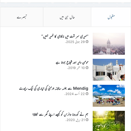
مقبول
حال ہی میں
تبصرے
’’میری سر شت میں ناکامی کا خمیر نہیں‘‘
29 جولائی 2025ء
مومن دلیر اور شجاع ہوتا ہے
10 ستمبر 2019ء
Mendig سے جلسہ سالانہ جرمنی کی تیاری کی ایک رپورٹ
22 اگست 2024ء
ہم نے کورونا وائرس کو کیسے اپنے گھر سے نکالا؟
21 اپریل 2020ء