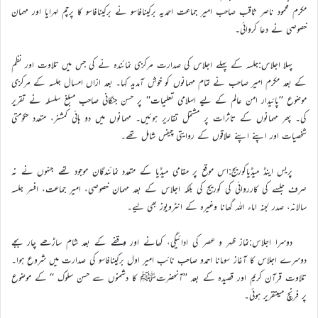
مکرم محمود ناصر ثاقب صاحب امیر جماعت احمدیہ برکینافاسو نے برکینافاسو کا پرچم لہرایا اور مہمان
خصوصی نے دعا کروائی۔
پہلا اجلاس:جلسہ کے پہلے اجلاس کی صدارت مرکزی نمائندہ نے کی جس میں تلاوت اور نظم
کے بعد مکرم امیر صاحب نے تمام مہمانوں کو خوش آمدید کہا۔ بعد ازاں امسال جلسہ کے مرکزی
موضوع ’’پائیدار امن عالم کے لیے اسلامی تعلیمات‘‘ پر حسن جنگانی صاحب مبلغ سلسلہ نے تقریر
کی۔ پھر مہمانوں کے تاثرات پر مشتمل تقاریر ہوئیں۔ مہمانوں میں دو ہائی کمشنر، متعدد حکومتی
شخصیات اور اپنے اپنے علاقوں کے روایتی چیفس شامل تھے۔
پریس اینڈ میڈیاکوریج:اس موقع پر مقامی میڈیا کے متعدد نمائندگان موجود تھے جنہوں نے نہ
صرف جلسے کی کارروائی کی کوریج کی بلکہ اجلاس کے بعد مہمان خصوصی، امیر جماعت، افسر جلسہ
سالانہ، صدر لجنہ اماء اللہ گھانا وغیرہ کے انٹرویوز بھی لیے۔
دوسرا اجلاس:نماز ظہر و عصر کی ادائیگی، کھانے اور وقفے کے بعد شام ساڑھے چار بجے
دوسرے اجلاس کا آغاز سومانا احمدو صاحب نائب امیر اول برکینافاسو کی صدارت میں شروع ہوا۔
تلاوت قرآن کریم اور قصیدہ کے بعد ’’آنحضرتﷺ کا دشمنوں سے حسن سلوک ‘‘ کے موضوع
پر فرنچ میںتقریر ہوئی۔