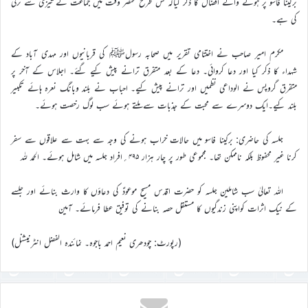
برکینا فاسو پر ہونے والے افضال کا ذکر کیاکہ کس طرح مختصر وقت میں جماعت نے تیزی سے ترقی
کی ہے۔
مکرم امیر صاحب نے اختتامی تقریر میں صحابہ رسولﷺ کی قربانیوں اور مہدی آباد کے
شہداء کا ذکر کیا اور دعا کروائی۔ دعا کے بعد متفرق ترانے پیش کیے گئے۔ اجلاس کے آخر پر
متفرق گروپس نے الوداعی نظمیں اور ترانے پیش کیے۔ احباب نے بلند وبانگ نعرہ ہائے تکبیر
بلند کیے۔ایک دوسرے سے محبت کے جذبات سے ملتے ہوئے سب لوگ رخصت ہوئے۔
جلسہ کی حاضری: برکینا فاسو میں حالات خراب ہونے کی وجہ سے بہت سے علاقوں سے سفر
کرنا غیر محفوظ بلکہ ناممکن تھا۔ مجموعی طور پر چار ہزار ۴۹۵؍افراد جلسہ میں شامل ہوئے۔ الحمد للہ
اللہ تعالیٰ سب شاملین جلسہ کو حضرت اقدس مسیح موعودؑ کی دعاؤں کا وارث بنائے اور جلسے
کے نیک اثرات کواپنی زندگیوں کا مستقل حصہ بنانے کی توفیق عطا فرمائے۔ آمین
(رپورٹ: چودھری نعیم احمد باجوہ۔ نمائندہ الفضل انٹرنیشنل)