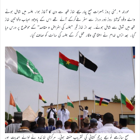
مورخہ ۹؍مئی بروز جمعرات صبح چار بجے نماز تہجد سے دن کا آغاز ہوا۔ جلسہ میں شامل ہونے
والے وفود گذشتہ روز دُور دراز سے سفر طےکرکے آئے تھے اس کے باوجود احباب وخواتین نماز
تہجد میں شوق سے شامل ہوئے۔ بعد از نماز فجر ’’جلسہ کی اغراض و مقاصد‘‘ کے موضوع پر درس دیا
گیا۔ بعد ازاں خدام نے اجتماعی وقار عمل کر کے جلسہ کی سائٹ کو صاف کیا۔
صبح ساڑھے نو بجے پرچم کشائی کی تقریب منعقد ہوئی۔ مرکزی نمائندہ نے لوائے احمدیت اور