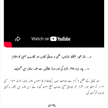
٭… نماز تہجد، پنجوقتہ نمازوں، علمی و روحانی تقاریر اور تقاریب آمین کا اہتمام
٭… چار ہزار ۴۹۵؍افراد کی دُور دراز علاقوں سے جلسہ سالانہ میں شمولیت
اللہ تعالیٰ کے فضل و کرم سے جماعت احمدیہ برکینافاسو کا ۳۲واں جلسہ سالانہ مورخہ ۹تا۱۱؍مئی
۲۰۲۴ء کو منعقد ہوا۔ مکرم عمر فاروق یحییٰ صاحب مبلغ سلسلہ گھانا نے اس جلسہ میں بطور مرکزی
نمائندہ شرکت کی۔
پہلا دن