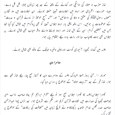
نماز مغرب و عشاء کی ادائیگی اور کھانے کے وقفہ کے بعد چھ زبانوں جولا، فل فل دے،
بیسا، مورے، انگریزی اور اردو میں اجلاسات شبینہ منعقد ہوئے۔ ان اجلاسات میں دو تقاریر
’’صحابہ رسولﷺ کی عشق و وفا کی داستانیں‘‘ اور ’’آمد مسیح موعودؑ از رُوئے قرآن و حدیث‘‘
کے موضوعات پر ہوئیں۔ اس دفعہ پہلی بار اردو اجلاس شبینہ کو بھی پروگرام میں شامل کیا گیا تھا
جس میں مبلغین کرام، ان کے اہل خانہ اور اردو بولنے والے دیگر احباب بھی شامل ہوئے۔ یہ
اجلاس بھی بہت کامیاب رہا اور رات بارہ بجے اختتام پذیر ہوا۔
جلسہ میں گھانا، گیمبیا، آئیوری کوسٹ اوربینن وغیرہ ممالک کے وفود بھی شامل ہوئے۔
دوسرا دن
مورخہ ۱۰؍مئی بروز جمعۃ المبارک جلسہ کے دوسرے دن کا آغاز صبح چار بجے نماز تہجد سے
ہوا۔ نماز فجر کے بعد ’’تربیت اولاد‘‘ کے موضوع پر درس دیا گیا۔
تیسرا اجلاس:جلسہ کا تیسرا اجلاس صبح سوا نو بجے مکرم ابراہیم جم جاؤ صاحب نائب امیر
جماعت گیمبیا کی صدارت میں تلاوت قرآن کریم اور نظم سے شروع ہوا۔ بعد ازاں پودا عبدالرحمٰن
صاحب صدر مجلس خدام الاحمدیہ برکینافاسو نے فرنچ زبان میں ’’خلافت کی برکات‘‘ کے موضوع پر
تقریر کی۔