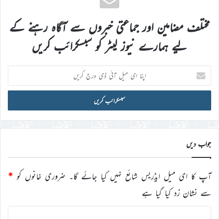
مختلف مضامین اور جماعتی خبروں سے آگاہ رہنے کے
لیے ہمارے نیوز لیٹر کو سبسکرائب کریں
اپنا
ای
میل
آئی
ڈی
درج
کریں
جواب دیں
آپ کا ای میل ایڈریس شائع نہیں کیا جائے گا۔
ضروری خانوں کو
*
سے نشان زد کیا گیا ہے
ت