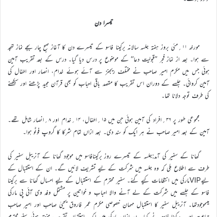
تیسرا دن
مورخہ ۱۱؍مئی بروز ہفتہ جلسہ سالانہ برکینا فاسو کے تیسرے دن کا آغاز صبح چار بجے نماز تہجد
سے ہوا۔ بعد از نماز فجر ’’قبولیت دعا‘‘ کے موضوع پر درس دیا گیا۔ درس کے بعد تقریب آمین
ہوئی جس میں مکرم امیر صاحب نے مختلف ریجنز سے آئے ہوئے خدام، انصار اور اطفال کی
آمین کروائی۔ جلسے کے دوران اس تقریب کا مقصد باقی احباب کو بھی قرآن مجید پڑھنے اور سیکھنے
کی طرف توجہ دلانا تھا۔
مجموعی طور پر ۳۶؍افراد کی آمین ہوئی جن میں ۱۵؍اطفال، ۱۴؍خدام اور ۸؍انصار شامل تھے۔
آمین کے بعد امیر صاحب نے ہر ایک کو سند دی۔ بعد ازاں تمام شرکا کا گروپ فوٹو ہوا۔
گھانا کے سفیر کی آمد:جلسہ کے تیسرے روز برکینافاسو میں موجود گھانا کے آنریبل سفیر کی
طرف سے اطلاع ملی کہ وہ جلسہ میں شرکت کے لیے تشریف لائیں گے۔ ان کے استقبال کے
لیےVIPمارکی میں انتظامات کیے گئے۔ سفیر محترم کے استقبال کے لیے امسال گھانا سے برکینا
فاسو کے جلسے میں شرکت کے لے آنے والا احباب و خواتین پر مشتمل وفد وی آئی پی مارکی
میںموجودتھا۔ آنریبل سفیر کا استقبال مہمان خصوصی مکرم عمر فاروق یحییٰ صاحب اور امیر صاحب
جماعت احمدیہ برکینا فاسو نے کیا۔ بعد ازاں مارکی میں ایک استقبالیہ تقریب منعقد ہوئی۔سفیرمحترم