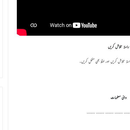
راستہ تلاش کریں
تہ تلاش کریں اور لفظ بھی مکمل کریں۔
دینی معلومات