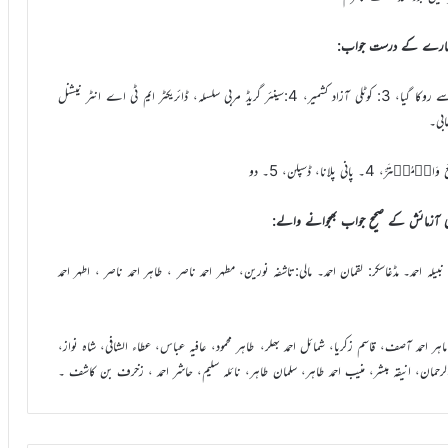
شمارے کے درست جواب:
دینی معلومات: 1: کونگو کنشاسا،برکینافاسو، فرانس، 2:نمازِ عید اور قربانی سے روکا گیا، 3: کوٹلی آزاد کشمیر، 4:سینئر گریڈ مربی سلسلہ، ڈائریکٹر ایم ٹی اے انٹر نیشنل
آزمائش کے صحیح جواب بھجوانے والے:
لہ احمد۔ مڈغاسکر: لقمان احمد۔ مالی:تاشفہ نورین، مطہر احمد ناصر ، طاہر احمد ناصر ، اطہر احمد
ہر احمد آصف، قاسم زکریا، شمائل احمد بھلر، طاہر محمود، عافیہ عباس، عطاء الشافی، شاہ نواز،
الرحمان، انیقہ مبشر، منیب احمد طاہر، سلمان طاہر، نائلہ سلیم، حاشر احمد ، زخرف بن کاشف ۔