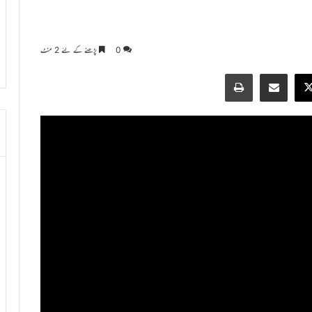
0
پڑھنے کے لئے 2 منٹ
Print
Share via Email
Faceb
X