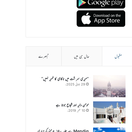
مقبول
حال ہی میں
تبصرے
’’میری سر شت میں ناکامی کا خمیر نہیں‘‘
29 جولائی 2025ء
مومن دلیر اور شجاع ہوتا ہے
10 ستمبر 2019ء
Mendig سے جلسہ سالانہ جرمنی کی تیاری