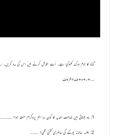
گڈو کا ہوم ورک کھوگیا ہے۔ اُسے تلاش کرنے میں اس کی مدد کریں۔ راس
…+ر+و+ف=ظروف
1: ماہِ جولائی میں جماعت احمدیہ کا کون سا اہم پروگرام منعقد ہوا؟ ……. ……. ……. ……. ……. …….
2: جلسہ سالانہ یوکے کی حاضری کتنی تھی؟ …….