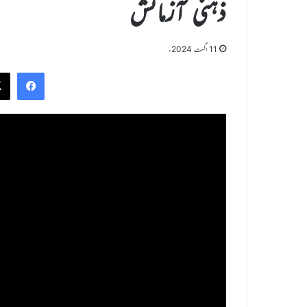
ذہنی آزمائش
11 اگست 2024ء
ook