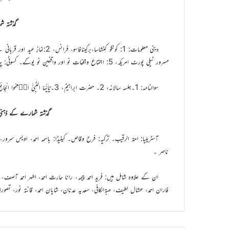
گذشتہ 
مسرور ٹیلی پورٹ امریکہ، 5: اجتماع واقفاتِ نو اور واقفینِ نو یوکے۔ کسوٹی: چابی۔
سوالنامہ: 1۔جلسہ سالانہ، 2۔ حضرت ابراہیمؑ، 3۔یٰۤاَیُّہَا النَّبِیُّ اَطۡعِمُوا الْجَائِعَ وَالۡمُعۡتَرَّ، 4۔ پانی پلانا، ڈسپلن، 5۔ دو
گذشتہ شمارے کے ذہنی 
آسٹریلیا: امة الرقیب۔ ترکیہ: فرح وقاص۔ کینیڈا: باسمہ احمد، اویس سرور، نبی
ناصر ۔
ان کے علاوہ شامل ہیں: فرید احمد چیمہ، رانا حارث احمد، اطہر احمد آصف، ما
فاران احمد، عشال لطیف، ھبۃالکافی، سعدیہ عدنان، شایان احمد، قانتہ نور، تصور