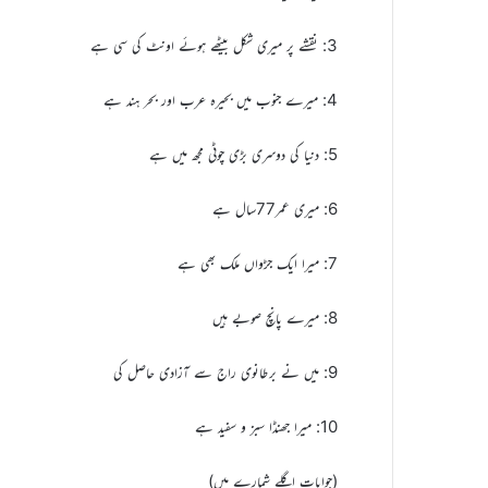
3: نقشے پر میری شکل بیٹھے ہوئے اونٹ کی سی ہے
4: میرے جنوب میں بحیرہ عرب اور بحر ہند ہے
5: دنیا کی دوسری بڑی چوٹی مجھ میں ہے
6: میری عمر77سال ہے
7: میرا ایک جڑواں ملک بھی ہے
8: میرے پانچ صوبے ہیں
9: میں نے برطانوی راج سے آزادی حاصل کی
10: میرا جھنڈا سبز و سفید ہے
(جوابات اگلے شمارے میں)