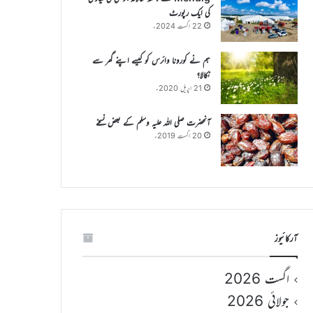
کی ایک رپورٹ
22 اگست 2024ء
ہم نے کورونا وائرس کو کیسے اپنے گھر سے
نکالا؟
21 اپریل 2020ء
آنحضرت صلی اللہ علیہ وسلم کے بعض نسخے
20 اگست 2019ء
آرکائیوز
اگست 2026
جولائی 2026