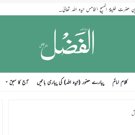
ضرت خلیفۃ المسیح الخامس ایّدہ اللہ تعالیٰ بنصرہ العزیز فرمودہ 17؍جولائی 2026ء
کلام امامؑ
پیارے حضور (ایّدہ اللہ) کی پیاری باتیں
آج کا سبق
ش