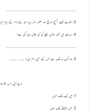
……. ……. ……. ……. ……. ……. ……. ……. …….
3: حضرت خلیفة المسیح الرابعؒ اور حضور انور ایدہ اللہ نےمحرم کے ایام میں کیا تحریک فرمائی؟ ……. ……. ……. …….
4: حدیث میں تحفہ واپس لینے کی کیا مثال دی گئی ہے؟
……. ……. ……. ……. ……. ……. ……. ……. …….
5: وہ کون سا ملک ہے جس کے تین نام ہیں؟ ……. …….
درج ذیل دس اشاروں
1: میں ایک ملک ہوں
2: میں ایشیائی ملک ہوں