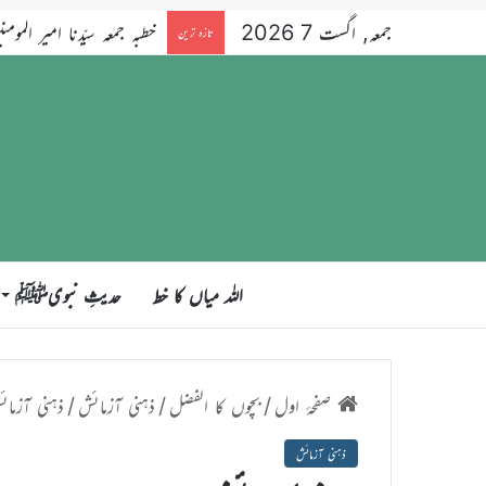
جمعہ, اگست 7 2026
خطبہ جمعہ سیّدنا امیر المومنین ح
تازہ ترین
اللہ میاں کا خط
حدیثِ نبویﷺ
صفحۂ اول
/
بچوں کا الفضل
/
ذہنی آزمائش
/
ذہنی آزمائ
ذہنی آزمائش