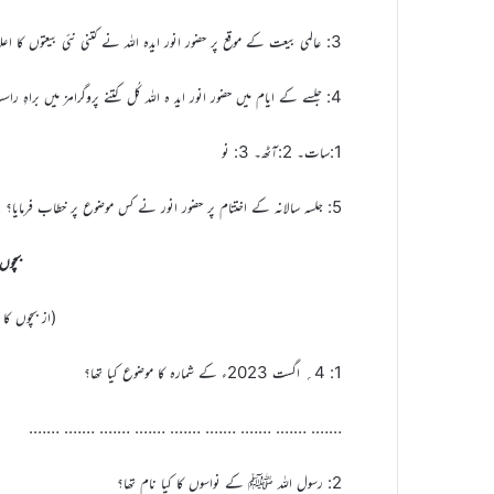
3: عالمی بیعت کے موقع پر حضور انور ایدہ اللہ نے کتنی نئی بیعتوں کا اعلان کیا؟ ……. ……. ……. ………
4: جلسے کے ایام میں حضور انور اید ہ اللہ کُل کتنے پروگرامز میں براہِ راست مخاطب ہوئے؟
1:سات۔ 2:آٹھ۔ 3: نو
5: جلسہ سالانہ کے اختتام پر حضور انور نے کس موضوع پر خطاب فرمایا؟ ……. ……. ……. …….
بچوں
(از بچوں کا الفضل 4؍
1: 4؍ اگست 2023ء کے شمارہ کا موضوع کیا تھا؟
……. ……. ……. ……. ……. ……. ……. ……. …….
2: رسول اللہ ﷺ کے نواسوں کا کیا نام تھا؟