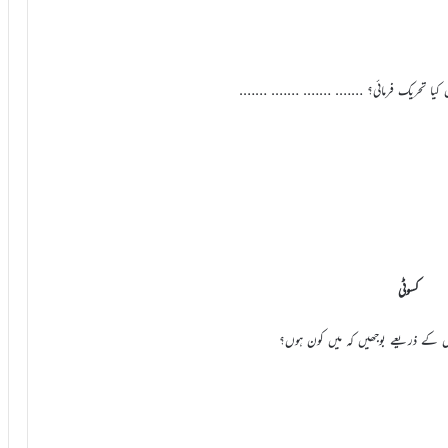
کسوٹی
 کے ذریعے بوجھیں کہ میں کون ہوں؟