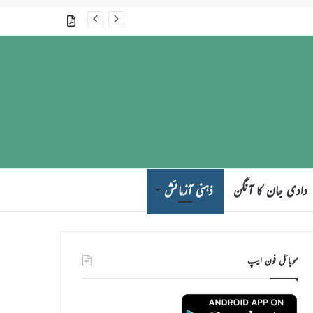
گذشتہ شمارے
دادی جان کا آنگن
ذہنی آزمائش
موبائل فون ایپ