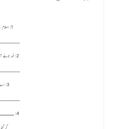
1: اِسلام سے نہ بھاگو راہِ ہدیٰ یہی ہے
__________
2: نور لائے آسماں سے خود بھی وہ اک نور تھے
__________
3: اَے شاہِ مکّی و مَدَنی، سید الوَریٰؐ
__________
_______
4:
گر کُف